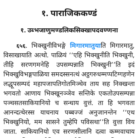
१. पाराजिककण्डं
१. उब्भजाणुमण्डलिकसिक्खापदवण्णना
. भिक्खुनीविभङ्गे
मिगारमातुया
ति मिगारमातु,
६५६
विसाखायाति अत्थो. पाळियं ‘‘एहि भिक्खुनीति भिक्खुनी,
तीहि सरणगमनेहि उपसम्पन्नाति भिक्खुनी’’ति इदं
भिक्खुविभङ्गपाळिया समदस्सनत्थं अट्ठगरुधम्मप्पटिग्गहणेन
लद्धूपसम्पदं महापजापतिगोतमिञ्चेव ताय सह निक्खन्ता
भगवतो आणाय भिक्खूनञ्ञेव सन्तिके एकतोउपसम्पन्ना
पञ्चसतसाकियानियो च सन्धाय वुत्तं. ता हि भगवता
आनन्दत्थेरस्स याचनाय पब्बज्जं अनुजानन्तेन ‘‘एथ
भिक्खुनियो, मम सासने तुम्हेपि पविसथा’’ति वुत्ता विय
जाता. साकियानियो एव सरणसीलानि दत्वा कम्मवाचाय