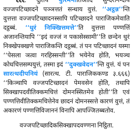
. दुतिये
पुरिमेना
तिआदि सुन्दरीनन्दाय
६६६
वज्जपटिच्छादने पञ्ञत्ततं सन्धाय वुत्तं.
‘‘अट्ठन्न’’
न्ति
वुत्तत्ता वज्जपटिच्छादनस्सापि पटिच्छादने पाराजिकमेवाति
दट्ठब्बं.
‘‘धुरं निक्खित्तमत्ते’’
ति वुत्तत्ता पण्णत्तिं
अजानन्तियापि ‘‘इदं वज्जं न पकासेस्सामी’’ति छन्देन धुरं
निक्खेपक्खणे पाराजिकन्ति दट्ठब्बं. तं पन पटिच्छादनं यस्मा
‘‘पेसला ञत्वा गरहिस्सन्ती’’ति भयेनेव होति, भयञ्च
कोधचित्तसम्पयुत्तं, तस्मा इदं
‘‘दुक्खवेदन’’
न्ति वुत्तं. यं पन
सारत्थदीपनियं
(सारत्थ. टी. पाराजिककण्ड ३.६६६)
‘‘किञ्चापि वज्जपटिच्छादनं पेमवसेन होति, तथापि
सिक्खापदवीतिक्कमचित्तं दोमनस्सितमेव होती’’ति एवं
पण्णत्तिवीतिक्कमचित्तेनेव छादनं दोमनस्सत्ते कारणं वुत्तं, तं
अकारणं पण्णत्तिविजाननं विनापि आपज्जितब्बतोव.
वज्जपटिच्छादिकसिक्खापदवण्णना निट्ठिता.