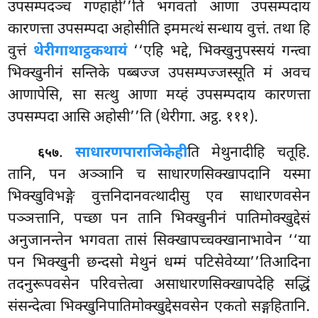
उपसम्पदञ्च गण्हाही’’ति भगवतो आणा उपसम्पदाय
कारणत्ता उपसम्पदा अहोसीति इममत्थं सन्धाय वुत्तं. तथा हि
वुत्तं
थेरीगाथाट्ठकथायं
‘‘एहि भद्दे, भिक्खुनुपस्सयं
गन्त्वा
भिक्खुनीनं सन्तिके पब्बज्ज उपसम्पज्जस्सूति मं अवच
आणापेसि, सा सत्थु आणा मय्हं उपसम्पदाय कारणत्ता
उपसम्पदा आसि अहोसी’’ति (थेरीगा. अट्ठ. १११).
.
साधारणपाराजिकेही
ति मेथुनादीहि चतूहि.
६५७
तानि, पन अञ्ञानि च साधारणसिक्खापदानि यस्मा
भिक्खुविभङ्गे वुत्तनिदानवत्थादीसु एव साधारणवसेन
पञ्ञत्तानि, पच्छा पन तानि भिक्खुनीनं पातिमोक्खुद्देसं
अनुजानन्तेन भगवता तासं सिक्खापच्चक्खानाभावेन ‘‘या
पन भिक्खुनी छन्दसो मेथुनं धम्मं पटिसेवेय्या’’तिआदिना
तदनुरूपवसेन परिवत्तेत्वा असाधारणसिक्खापदेहि सद्धिं
संसन्देत्वा भिक्खुनिपातिमोक्खुद्देसवसेन एकतो सङ्गहितानि.