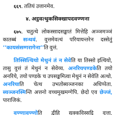
. ततियं उत्तानमेव.
६६९
४. अट्ठवत्थुकसिक्खापदवण्णना
. चतुत्थे
लोकस्सादसङ्खातं मित्तेहि अञ्ञमञ्ञं
६७५
कातब्बं
सन्थवं
. वुत्तमेवत्थं परियायन्तरेन दस्सेतुं
‘‘कायसंसग्गरागेना’’
ति वुत्तं.
तिस्सित्थियो मेथुनं तं न सेवे
ति या तिस्सो इत्थियो,
तासु वुत्तं तं मेथुनं न सेवेय्य.
अनरियपण्डके
ति तयो
अनरिये, तयो पण्डके च उपसङ्कमित्वा मेथुनं न सेवेति अत्थो.
अनरिया
ति
चेत्थ उभतोब्यञ्जनका अधिप्पेता.
ब्यञ्जनस्मि
न्ति अत्तनो वच्चमुखमग्गेपि. छेदो एव
छेज्जं,
पाराजिकं.
वण्णावण्णो
ति द्वीहि सुक्कविस्सट्ठि वुत्ता.