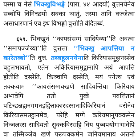
यस्मा च नेसं
भिक्खुविभङ्गे
(पारा. ४४ आदयो) वुत्तनयेनेव
सब्बोपि विनिच्छयो सक्का ञातुं, तस्मा तानि वज्जेत्वा
असाधारणानं एव इध विभङ्गो वुत्तोति वेदितब्बं.
. भिक्खूनं ‘‘कायसंसग्गं सादियेय्या’’ति अवत्वा
६५९
‘‘समापज्जेय्या’’ति वुत्तत्ता
‘‘भिक्खु आपत्तिया न
कारेतब्बो’’
ति वुत्तं.
तब्बहुलनयेना
ति किरियासमुट्ठानस्सेव
बहुलभावतो, एतेन अकिरियासमुट्ठानापि अयं आपत्ति
होतीति दस्सेति. किञ्चापि दस्सेति, मयं पनेत्थ एवं
तक्कयाम ‘‘कायसंसग्गक्खणे सादियन्तिया किरियाय
अभावेपि ततो पुब्बे पवत्तितानं
पटिच्छन्नट्ठानगमनइङ्गिताकारदस्सनादिकिरियानं वसेनेव
किरियासमउट्ठानमेव, परेहि मग्गे करियमानुपक्कमेन
निच्चलस्स सादियतो सुक्कविस्सट्ठि विय पुब्बपयोगाभावेपि
वा तस्मिञ्ञेव खणे परूपक्कमेन जनियमानाय अत्तनो