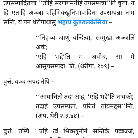
उपसम्पादितत्ता ‘‘तीहि सरणगमनेहि उपसम्पन्ना’’ति वुत्ता. न
हि एताहि अञ्ञा एहिभिक्खुनिभावादिना उपसम्पन्ना नाम
सन्ति. यं पन थेरीगाथासु
भद्दाय कुण्डलकेसिया
–
‘‘निहच्च
जाणुं वन्दित्वा, सम्मुखा अञ्जलिं
अकं;
‘एहि भद्दे’ति मं अवोच, सा मे
आसूपसम्पदा’’ति. (थेरीगा. १०९) –
वुत्तं. यञ्च अपदानेपि –
‘‘आयाचितो तदा आह, ‘एहि भद्दे’ति नायको;
तदाहं उपसम्पन्ना, परित्तं तोयमद्दस’’न्ति.
(अप. थेरी २.३.४४) –
वुत्तं. तम्पि ‘‘एहि त्वं भिक्खुनीनं सन्तिके पब्बज्जं,