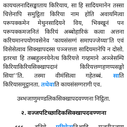
कायचलनादिसङ्खाताय किरियाय, सा हि सादियमानेन तस्सा
चित्तेनापि समुट्ठिता किरिया नाम होति अवायमित्वा
परूपक्कमेन मेथुनसादियने विय, भिक्खूनं पन
परूपक्कमजनितं किरियं अब्बोहारिकं कत्वा अत्तना
करियमानपयोगवसेनेव ‘कायसंसग्गं समापज्जेय्या’ति एवं
विसेसेत्वाव सिक्खापदस्स पञ्ञत्तत्ता सादियमानेपि न दोसो.
इतरथा हि तब्बहुलनयेनेत्थ किरियत्ते गय्हमाने अञ्ञेसम्पि
किरियाकिरियसिक्खापदानं किरियत्तग्गहणप्पसङ्गो
सिया’’ति. तस्मा
वीमंसित्वा गहेतब्बं.
सा
ति
किरियासमुट्ठानता.
तथेवा
ति कायसंसग्गरागी एव.
उब्भजाणुमण्डलिकसिक्खापदवण्णना निट्ठिता.
२. वज्जपटिच्छादिकसिक्खापदवण्णना