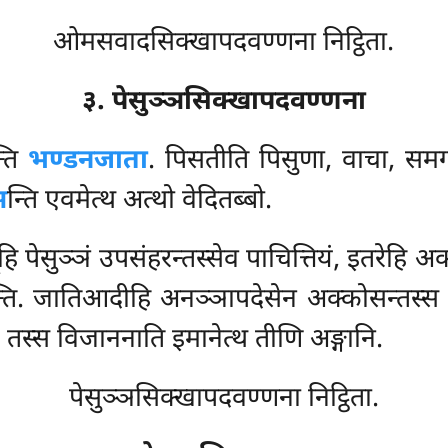
ओमसवादसिक्खापदवण्णना निट्ठिता.
३. पेसुञ्ञसिक्खापदवण्णना
्ति
भण्डनजाता
. पिसतीति पिसुणा, वाचा, समग्ग
ञ
न्ति एवमेत्थ अत्थो वेदितब्बो.
 पेसुञ्ञं उपसंहरन्तस्सेव पाचित्तियं, इतरेहि अक
्ति. जातिआदीहि अनञ्ञापदेसेन अक्कोसन्तस्स भि
 तस्स विजाननाति इमानेत्थ तीणि अङ्गानि.
पेसुञ्ञसिक्खापदवण्णना निट्ठिता.