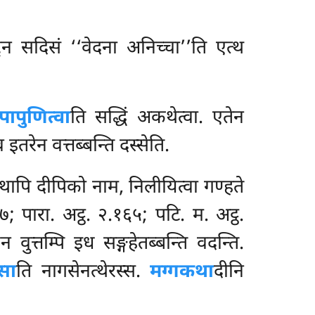
्देन सदिसं ‘‘वेदना अनिच्चा’’ति एत्थ
ापुणित्वा
ति सद्धिं अकथेत्वा. एतेन
इतरेन वत्तब्बन्ति दस्सेति.
यथापि दीपिको नाम, निलीयित्वा गण्हते
७; पारा. अट्ठ. २.१६५; पटि. म. अट्ठ.
वुत्तम्पि इध सङ्गहेतब्बन्ति वदन्ति.
्सा
ति नागसेनत्थेरस्स.
मग्गकथा
दीनि