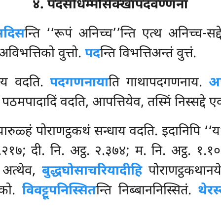
४. पदसोधम्मसिक्खापदवण्णना
 सदिस
न्ति ‘‘रूपं अनिच्च’’न्ति एत्थ अनिच्च-सद
अविभत्तिको वुत्तो.
पद
न्ति विभत्तिअन्तं वुत्तं.
धाय वदति.
पदगणनाया
ति गाथापदगणनाय.
अप
ठमपादादिं वदति, आपत्तियेव, तस्मिं निस्सद्दे एव 
तयारुळ्हं पोराणट्ठकथं सन्धाय वदति. इदानिपि ‘‘
१.२१७; दी. नि. अट्ठ. २.३७४; म. नि. अट्ठ. १.१०
 अत्थेव,
बुद्धघोसाचरियादीहि
पोराणट्ठकथानयेन 
िको.
विवट्टूपनिस्सित
न्ति निब्बाननिस्सितं.
थेरस