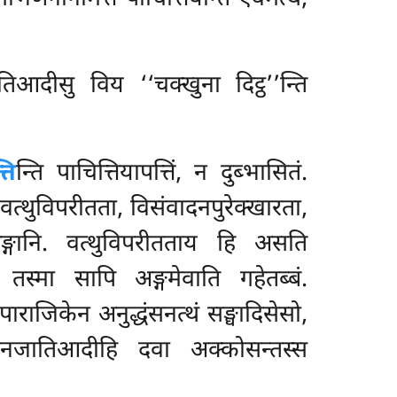
िआदीसु विय ‘‘चक्खुना दिट्ठ’’न्ति
ति
न्ति पाचित्तियापत्तिं, न दुब्भासितं.
. वत्थुविपरीतता, विसंवादनपुरेक्खारता,
ङ्गानि. वत्थुविपरीतताय हि असति
तस्मा सापि अङ्गमेवाति गहेतब्बं.
ाराजिकेन अनुद्धंसनत्थं सङ्घादिसेसो,
ट्ठहीनजातिआदीहि दवा अक्कोसन्तस्स