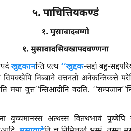
५. पाचित्तियकण्डं
१. मुसावादवग्गो
१. मुसावादसिक्खापदवण्णना
ापदे
खुद्दकान
न्ति एत्थ
‘‘खुद्दक
-सद्दो बहु-सद्दपर
ो विपक्खेपि निब्बाने वत्तनतो अनेकन्तिकत्ते परेह
ोति मया वुत्त’’न्तिआदीनि वदति. ‘‘सम्पजान’’न्त
ना वुच्चमानस्स अत्थस्स वितथभावं पुब्बेपि
िआदि.
मुसावादे
ति च निमित्तत्थे भुम्मं, तस्मा 