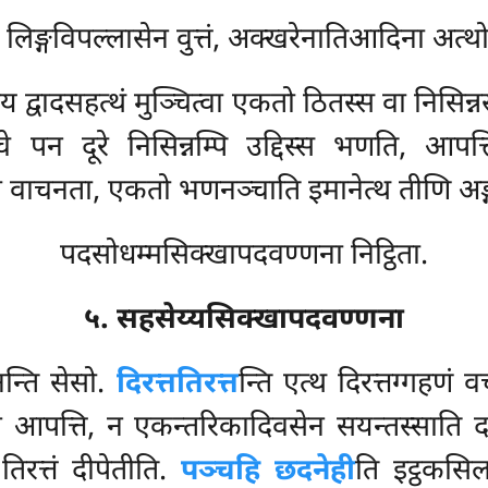
िङ्गविपल्लासेन वुत्तं, अक्खरेनातिआदिना अत्थो
 द्वादसहत्थं मुञ्चित्वा एकतो ठितस्स वा निसिन्न
चे पन दूरे निसिन्नम्पि उद्दिस्स भणति, आप
सो वाचनता, एकतो भणनञ्चाति इमानेत्थ तीणि अङ्
पदसोधम्मसिक्खापदवण्णना निट्ठिता.
५. सहसेय्यसिक्खापदवण्णना
नन्ति सेसो.
दिरत्ततिरत्त
न्ति एत्थ दिरत्तग्गहणं वच
 आपत्ति, न एकन्तरिकादिवसेन सयन्तस्साति दस्सनत्
तिरत्तं दीपेतीति.
पञ्चहि छदनेही
ति इट्ठकसि