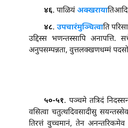
४६
. पाळियं
अक्खराया
तिआदि ल
४८
.
उपचारं
मुञ्चित्वा
ति परिसाय
उद्दिस्स भणन्तस्सापि
अनापत्ति. स
अनुपसम्पन्नता, वुत्तलक्खणधम्मं पद
५०-५१
. पञ्चमे तत्रिदं निदस्स
वसित्वा चतुत्थदिवसादीसु सयन्तस्सेव
तिरत्तं वुच्चमानं, तेन अनन्तरिकमेव 