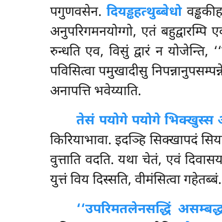
पगुणवसेन.
दियड्ढहत्थुब्बेधो
वड्ढकीह
अनुपरिगमनयोग्गो, एतं बहुद्वारम्पि एक
रुन्धति एव, विसुं द्वारं न योजेन्ति
पविसित्वा पमुखादीसु निपन्नानुपसम्पन्न
अनापत्ति भवेय्याति.
तेसं पयोगे पयोगे भिक्खुस्स
किरियाभावा. इदञ्हि सिक्खापदं सिया
वुत्ताति वदति. यथा चेतं, एवं दिवासय
युत्तं विय दिस्सति, वीमंसित्वा गहेतब्बं.
‘‘उपरिमतलेन
सद्धिं असम्बद्