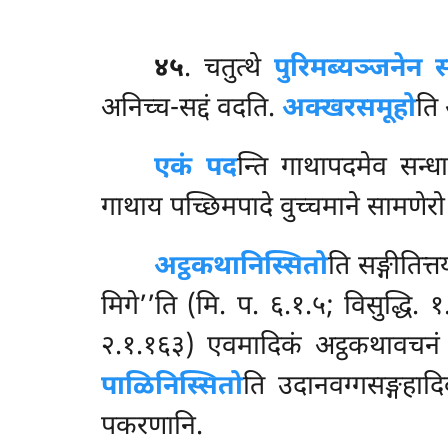
४५
. चतुत्थे
पुरिमब्यञ्जनेन
अनिच्च-सद्दं वदति.
अक्खरसमूहो
ति 
एकं पद
न्ति गाथापदमेव सन्
गाथाय पच्छिमपादे वुच्चमाने सामणेरो प
अट्ठकथानिस्सितो
ति सङ्गीतित्
मिगे’’ति (मि. प. ६.१.५; विसुद्धि. 
२.१.१६३) एवमादिकं अट्ठकथावचनं
पाळिनिस्सितो
ति उदानवग्गसङ्गहाद
पकरणानि.