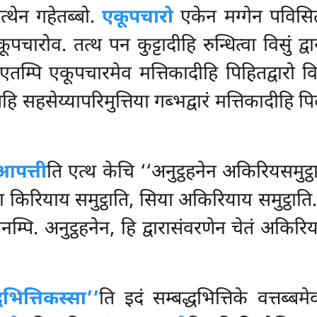
त्थेन गहेतब्बो.
एकूपचारो
एकेन मग्गेन पविसित्
ूपचारोव. तत्थ पन कुट्टादीहि रुन्धित्वा विसुं द्
, ‘‘एतम्पि एकूपचारमेव मत्तिकादीहि पिहितद्वारो 
ेहि सहसेय्यापरिमुत्तिया गब्भद्वारं मत्तिकादीहि पिद
 आपत्ती
ति एत्थ केचि ‘‘अनुट्ठहनेन अकिरियसमुट्ठा
 किरियाय समुट्ठाति, सिया अकिरियाय समुट्ठाति.
नम्पि. अनुट्ठहनेन, हि द्वारासंवरणेन चेतं अकिरि
धभित्तिकस्सा’’
ति इदं सम्बद्धभित्तिके वत्तब्बम