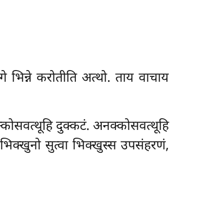
े भिन्ने
करोतीति अत्थो. ताय वाचाय
्कोसवत्थूहि दुक्कटं. अनक्कोसवत्थूहि
क्खुनो सुत्वा भिक्खुस्स उपसंहरणं,