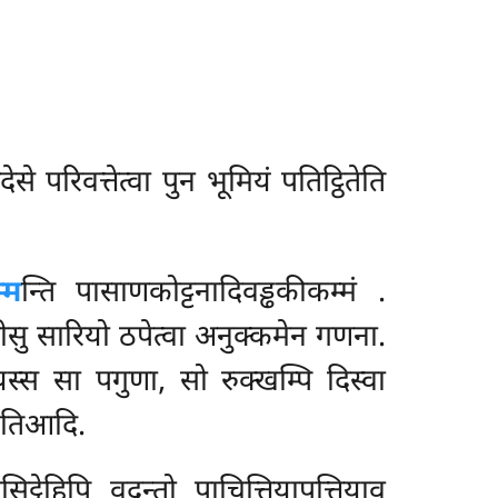
ेसे परिवत्तेत्वा पुन भूमियं पतिट्ठितेति
्म
न्ति पासाणकोट्टनादिवड्ढकीकम्मं
.
ीसु सारियो ठपेत्वा अनुक्कमेन गणना.
स्स सा पगुणा, सो रुक्खम्पि दिस्वा
तिआदि.
िट्ठेहिपि वदन्तो पाचित्तियापत्तियाव