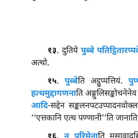
१३
. दुतिये
पुब्बे पतिट्ठितारप्प
अत्थो.
१५
.
पुब्बे
ति अट्ठुप्पत्तियं.
पुप
हत्थमुद्दागणना
ति अङ्गुलिसङ्कोचनेन
आदि
-सद्देन सङ्कलनपटउप्पादनवोक्
‘‘एत्तकानि एत्थ पण्णानी’’ति
जानाति
१६
.
न पुरिमेना
ति मुसावाद