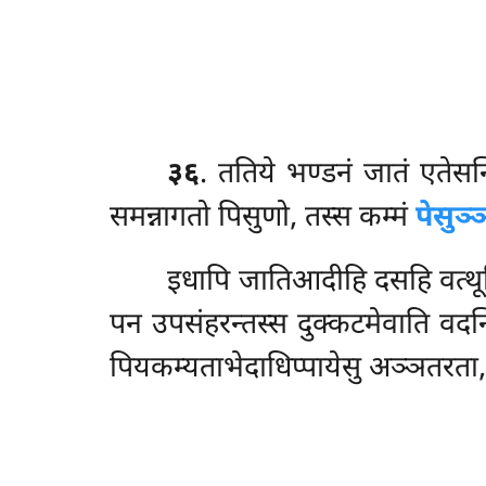
३६
. ततिये भण्डनं जातं एतेसन
समन्नागतो पिसुणो, तस्स कम्मं
पेसुञ्
इधापि
जातिआदीहि दसहि वत्थूहि
पन उपसंहरन्तस्स दुक्कटमेवाति वदन
पियकम्यताभेदाधिप्पायेसु अञ्ञतरता,