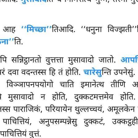
ति आह
‘‘मिच्छा’’
तिआदि. ‘‘धनुना विज्झती’’त
ना’’
ति.
पि सन्निट्ठानतो वुत्तत्ता मुसावादो जातो.
आपत्
 दवा वदन्तस्स हि तं होति.
चारेसु
न्ति उपनेसुं
स्स विञ्ञापनपयोगो चाति इमानेत्थ तीणि अ
पि मुसावादो न होति, दुक्कटमत्तमेव होति. 
्तस्स पाराजिकं, परियायेन थुल्लच्चयं, अमूलकेन प
ु पाचित्तियं, अनुपसम्पन्नेसु दुक्कटं, उक्क
ित्तियं वुत्तं.