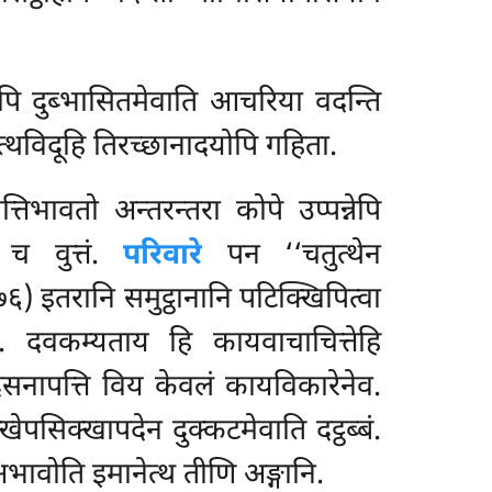
्सपि दुब्भासितमेवाति आचरिया वदन्ति
्थविदूहि तिरच्छानादयोपि गहिता.
तिभावतो अन्तरन्तरा कोपे उप्पन्नेपि
ि च वुत्तं.
परिवारे
पन ‘‘चतुत्थेन
६) इतरानि समुट्ठानानि पटिक्खिपित्वा
. दवकम्यताय हि कायवाचाचित्तेहि
ेसनापत्ति विय केवलं कायविकारेनेव.
सिक्खापदेन दुक्कटमेवाति दट्ठब्बं.
भावोति इमानेत्थ तीणि अङ्गानि.