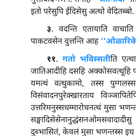
इतो परेसुपि ईदिसेसु अत्थो वेदितब्बो.
३
. वदन्ति
एतायाति वाचा
पाकटवसेन वुत्तन्ति आह
‘‘ओळारिके
११
.
गतो भविस्सती
ति एत्था
जातिआदीहि दसहि अक्कोसवत्थूहि परं
यमत्थं वत्थुकामो, तस्स पुग्गल
विसंवादनपुरेक्खारताय विञ्ञापिते
उत्तरिमनुस्सधम्मारोचनत्थं मुसा भणन
सङ्घादिसेसेनानुद्धंसनओमसवादादीस
दुब्भासितं, केवलं मुसा भणन्तस्स इध पाच