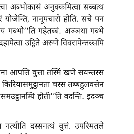
वा अब्भोकासं अनुक्कमित्वा सब्बत्थ
वारं योजेन्ति, नानूपचारो होति. सचे पन
विय गब्भो’’ति गहेतब्बं. अञ्ञथा गब्भे
हापेत्वा उट्ठिते अरुणे विवरापेन्तस्सपि
ना आपत्ति वुत्ता तस्मिं खणे सयन्तस्स
 किरियासमुट्ठानता चस्स तब्बहुलवसेन
यसमउट्ठानम्पि होती’’ति वदन्ति. इदञ्च
ेव नत्थीति दस्सनत्थं वुत्तं. उपरिमतले