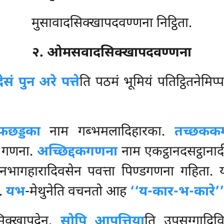
मुसावादसिक्खापदवण्णना निट्ठिता.
२. ओमसवादसिक्खापदवण्णना
देसं पुन अरे पत्ते
ति पठमं भूमियं पतिट्ठितनेमिप्पद
्फछड्डका
नाम गब्भमलादिहारका.
तच्छककम
ेव गणना.
अच्छिद्दकगणना
नाम एकट्ठानदसट्ठानाद
लनभागहारादिवसेन पवत्ता पिण्डगणना गहिता. य
.
यभ
-मेथुनेति वचनतो आह
‘‘य-कार-भ-कारे’’
सिक्खापदेन.
सोपि आपत्तिया
ति उपसग्गादिविस