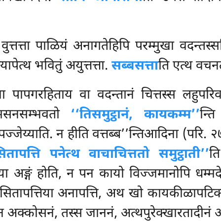
वुत्तत्ता पाळियं अनागतेहिपि परम्मुखा वदन्तस
ेत्थ भवितुं अयुत्तत्ता.
सब्बसत्ता
ति एत्थ वचनत
 पापगरहिताय वा वदन्तानं चित्तस्स लहुपरिवत्
 ओमसनसम्भवतो
‘‘तिसमुट्ठानं, कायकम्म’’
न्त
ज्जेय्याति. न हीति वत्तब्ब’’न्तिआदिना (परि. २७
सितापत्ति पनेत्थ वाचाचित्ततो समुट्ठाती’’
ति
ा अङ्गं होति, न पन कायो विज्जमानोपि धम्मद
ितापत्तिया अनापत्ति, अथ खो कायकीळापटिक्खेप
 अक्कोसनं, तस्स जाननं, अत्थपुरेक्खारतादीनं अ