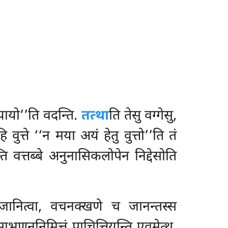
ियायो’’ति वदन्ति.
तत्था
ति तेसु वग्गेसु,
ि वुत्ते ‘‘न मया अयं हेतु वुत्तो’’ति
तं
ि वत्तब्बे अनुनासिकलोपेन निद्देसोति
 जानित्वा, वचनक्खणे च जानन्तस्स
मुसाभणननिमित्तं पाचित्तियन्ति एवमेत्थ,