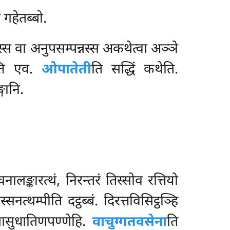
 गहेतब्बो.
स्स वा अनुपसम्पन्नस्स अकथेत्वा अञ्ञे
त्ति एव.
ओपातेती
ति सद्धिं कथेति.
गानि.
नालङ्कारत्थं, निरन्तरं तिस्सोव रत्तियो
थम्पीति दट्ठब्बं. दिरत्तविसिट्ठञ्हि
लासुधातिणपण्णेहि.
वाचुग्गतवसेना
ति