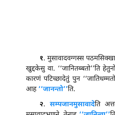
१
. मुसावादवग्गस्स
पठमसिक्ख
खुद्दकेसु वा. ‘‘जानितब्बतो’’ति हेतुन
कारणं पटिच्छादेतुं पुन ‘‘जातिधम्मत
आह
‘‘जानन्तो’’
ति.
२
.
सम्पजानमुसावादे
ति अत्त
मुसावादभणने. तेनाह
‘‘जानित्वा’’
त