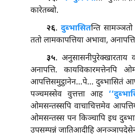
कारेतब्बो.
२६
.
दुब्भासित
न्ति सामञ्ञतो 
ततो लामकापत्तिया अभावा, अनापत्तियाप
३५
. अनुसासनीपुरेक्खारताय वा
अनापत्ति. कायविकारमत्तेनपि
आपत्तिसमुट्ठानेन…पे… दुब्भासितं आप
पञ्चमस्सेव वुत्तत्ता आह
‘‘दुब्भा
ओमसन्तस्सपि वाचाचित्तमेव आपत्तिय
ओमसन्तस्स पन किञ्चापि इध दुब्भास
उपसम्पन्नं जातिआदीहि अनञ्ञापदेसेन