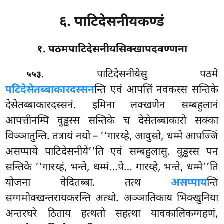
६. पाटिदेसनीयकण्डं
१. पठमपाटिदेसनीयसिक्खापदवण्णना
. पाटिदेसनीयेसु
पठमे
५५३
पटिदेसेतब्बाकारदस्सन
न्ति एवं आपत्तिं नवकस्स सन्तिके
देसेतब्बाकारदस्सनं. इमिना लक्खणेन सम्बहुलानं
आपत्तीनम्पि वुड्ढस्स सन्तिके च देसेतब्बाकारो सक्का
विञ्ञातुन्ति. तत्रायं नयो – ‘‘गारय्हे, आवुसो, धम्मे आपज्जिं
असप्पाये पाटिदेसनीये’’ति एवं सम्बहुलासु. वुड्ढस्स पन
सन्तिके ‘‘गारय्हं, भन्ते, धम्मं…पे… गारय्हे, भन्ते, धम्मे’’ति
योजना वेदितब्बा. तत्थ
असप्पाय
न्ति
सग्गमोक्खन्तरायकरन्ति अत्थो. अञ्ञातिकाय भिक्खुनिया
अन्तरघरे ठिताय हत्थतो सहत्था यावकालिकग्गहणं,