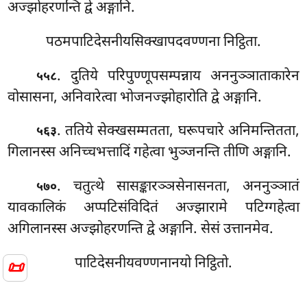
अज्झोहरणन्ति द्वे अङ्गानि.
पठमपाटिदेसनीयसिक्खापदवण्णना निट्ठिता.
. दुतिये परिपुण्णूपसम्पन्नाय अननुञ्ञाताकारेन
५५८
वोसासना, अनिवारेत्वा भोजनज्झोहारोति द्वे अङ्गानि.
. ततिये सेक्खसम्मतता, घरूपचारे अनिमन्तितता,
५६३
गिलानस्स अनिच्चभत्तादिं गहेत्वा भुञ्जनन्ति तीणि अङ्गानि.
. चतुत्थे सासङ्कारञ्ञसेनासनता, अननुञ्ञातं
५७०
यावकालिकं अप्पटिसंविदितं अज्झारामे पटिग्गहेत्वा
अगिलानस्स अज्झोहरणन्ति द्वे अङ्गानि. सेसं उत्तानमेव.
पाटिदेसनीयवण्णनानयो निट्ठितो.
📜