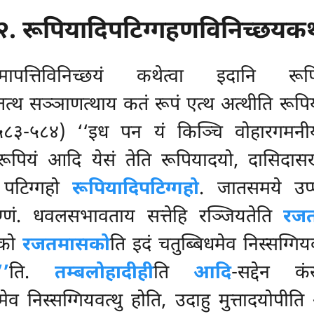
२. रूपियादिपटिग्गहणविनिच्छयक
ापत्तिविनिच्छयं कथेत्वा इदानि रूपिय
त्थ सञ्ञाणत्थाय कतं रूपं एत्थ अत्थीति
रूपिय
.५८३-५८४) ‘‘इध पन यं किञ्चि वोहारगमनीय
पियं आदि येसं तेति रूपियादयो, दासिदासखेत
ं पटिग्गहो
रूपियादिपटिग्गहो
. जातसमये उप्
्णं. धवलसभावताय सत्तेहि रञ्जियतेति
रजत
सको
रजतमासको
ति इदं चतुब्बिधमेव निस्सग्
’’
ति.
तम्बलोहादीही
ति
आदि
-सद्देन क
मेव निस्सग्गियवत्थु होति, उदाहु मुत्तादयोपी