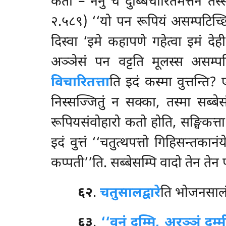
कता – ननु च दुब्बिचारितमत्तेन तस्से
२.५८९) ‘‘यो पन रूपियं असम्पटिच्छित्
दिस्वा ‘इमे कहापणे गहेत्वा इमं दे
अञ्ञेसं पन वट्टति मूलस्स असम्पटि
विचारितत्ता
ति इदं कस्मा वुत्तन्ति?
निस्सज्जितुं न सक्का, तस्मा सब्ब
रूपियसंवोहारो कतो होति, सङ्घिकत्ता
इदं वुत्तं ‘‘चतुत्थपत्तो गिहिसन्तक
कप्पती’’ति. सब्बेसम्पि वादो तेन तेन प
६२
.
चतुसालद्वारे
ति भोजनसालं स
६३
.
‘‘वनं दम्मि, अरञ्ञं दम्मी