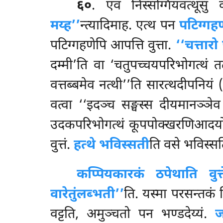
६०
. एवं निस्सग्गियवत्थूसु क
मय्ह’’
न्त्यादिमाह. एत्थ पन
पटिग्गह
पटिग्गहणेपि आपत्ति वुत्ता.
‘‘चत्तारो
दम्मी’ति वा ‘चतुपच्चयपरिभोगत्थं तळ
वत्तब्बमेव नत्थी’’ति सारत्थदीपनियं
वत्वा ‘‘इदञ्च सङ्घस्स दीयमानञ्ञेव 
उदकपरिभोगत्थं कूपपोक्खरणिआदयो वट्ट
वुत्तं.
हत्थे भविस्सती
ति वसे भविस्सत
कप्पियकारकं ठपेथाति वुत्त
वारेतुं
लब्भती’’
ति. यस्मा परसन्तकं भ
वट्टति, अमुञ्चतो पन भण्डदेय्यं.
ज