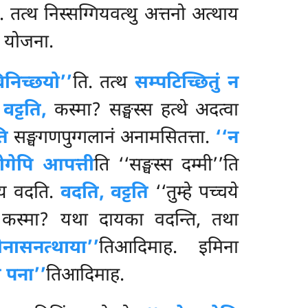
. तत्थ निस्सग्गियवत्थु अत्तनो अत्थाय
ति योजना.
विनिच्छयो’’
ति. तत्थ
सम्पटिच्छितुं न
वट्टति,
कस्मा? सङ्घस्स हत्थे अदत्वा
ति
सङ्घगणपुग्गलानं अनामसितत्ता.
‘‘न
ोगेपि आपत्ती
ति ‘‘सङ्घस्स दम्मी’’ति
धाय वदति.
वदति, वट्टति
‘‘तुम्हे पच्चये
स्मा? यथा दायका वदन्ति, तथा
ेनासनत्थाया’’
तिआदिमाह. इमिना
े पना’’
तिआदिमाह.