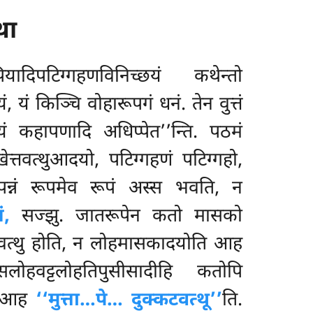
था
ादिपटिग्गहणविनिच्छयं कथेन्तो
ं, यं किञ्चि वोहारूपगं धनं. तेन वुत्तं
ं कहापणादि अधिप्पेत’’न्ति. पठमं
्तवत्थुआदयो, पटिग्गहणं पटिग्गहो,
पन्नं रूपमेव रूपं अस्स भवति, न
ं,
सज्झु. जातरूपेन कतो मासको
गियवत्थु होति, न लोहमासकादयोति आह
ंसलोहवट्टलोहतिपुसीसादीहि कतोपि
ति आह
‘‘मुत्ता…पे… दुक्कटवत्थू’’
ति.