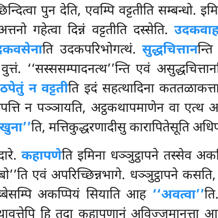
िन्दित्वा पुन देति, एवम्पि वट्टतीति सम्बन्धो. इम
तनो गहेत्वा दिन्नं वट्टतीति दस्सेति.
उदकवा
दकवसेना
ति उदकपरिभोगत्थं.
सुद्धचित्तान
न्त
त्तं. ‘‘सस्ससम्पादनत्थ’’न्ति एवं असुद्धचित्
पेतुं न वट्टती
ति इदं सहत्थादिना कततळाकत्ता अस
 आपत्ति न पञ्ञायति, अट्ठकथापमाणेन वा एत्थ 
खुना’’
ति, मत्तिकुद्धरणादीसु कारापितेसूति अधिप
दारे.
कहापणे
ति इमिना धञ्ञुट्ठापने तस्सेव अकप
बो’’ति एवं अपरिच्छिन्नभागे. धञ्ञुट्ठापने कसति
्बेसम्पि अकप्पियं सियाति आह
‘‘अवत्वा’’
ति
वुत्तेपि हि तदा कहापणानं अविज्जमानत्ता आयत