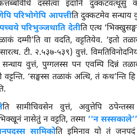
त्तब्बविधिं दस्सेत्वा इदानि दुक्कटवत्थूसु क
णेपि परिभोगेपि आपत्ती
ति दुक्कटमेव सन्धाय वु
 पच्चये परिभुञ्जथाति देती
ति एत्थ ‘भिक्खुसङ्घ
ाकं दम्मी’ति वा वदति, वट्टतियेव. ‘इतो तळाकतो
 (सारत्थ. टी. २.५३७-५३९) वुत्तं. विमतिविनोदन
सन्धाय वुत्तं, पुग्गलस्स पन एवम्पि दिन्नं तळाक
न्ति. ‘सङ्घस्स तळाकं अत्थि, तं कथ’न्ति हि आ
ि.
े
ति सामीचिवसेन वुत्तं, अवुत्तेपि ठपेन्
िक्खूनं नासेतुं न वट्टति, तस्मा
‘‘न सस्सकाले’
नपदस्स सामिको
ति इमिनाव यो तं जनपदं विच