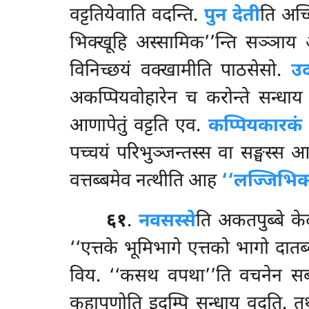
वट्टतियेवाति वदन्ति.
पुन देती
ति अच्छ
भिक्खूहि अस्सामिक’’न्ति सञ्ञाय अत्
विनिच्छयं वक्खामीति पाठसेसो.
उ
अकप्पियवोहारेन च करोन्ते सन्धाय वु
आणापेतुं वट्टति एव.
कप्पियकारकं ठ
पच्चयं परिभुञ्जन्तस्स वा सङ्घस्स
वत्तब्बमेव नत्थीति आह
‘‘लज्जिभिक्
६१
.
नवसस्से
ति अकतपुब्बे के
‘‘एत्तके भूमिभागे एत्तको भागो दातब्
विय. ‘‘कसथ वपथा’’ति वचनेन सब
कहापणोति इदम्पि सन्धाय वदति. तथा