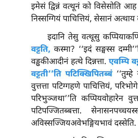
इमेसं द्विन्नं वत्थूनं को विसेसोति आ
निस्सग्गियं पाचित्तियं, सेसानं अत्था
इदानि तेसु वत्थूसु कप्पियाकप
वट्टति,
कस्मा? ‘‘इदं सङ्घस्स दम्मी’’
वड्ढकीआदीनं हत्थे दिन्नत्ता.
एवम्पि वट
वट्टती’’ति पटिक्खिपितब्बं
‘‘तुम्हे
वुत्तत्ता पटिग्गहणे पाचित्तियं, परिभोग
परिभुञ्जथा’’ति कप्पियवोहारेन वुत्त
पटिपज्जितब्बत्ता. सेनासनपच्च
अविस्सज्जियअवेभङ्गियभावं दस्सेति. ए