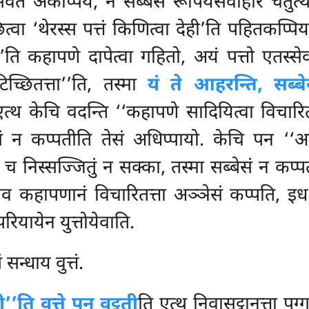
वेतं अकप्पियं, न सब्बेसं रूपियसंवोहारे चतुत्थपत
वा ‘थेरस्स पत्तं किणित्वा देही’ति पहितकप्पियका
ही’ति कहापणे दापेत्वा गहितो, अयं पत्तो एतस्स
च्छितत्ता’’ति, तस्मा
यं ते आहरन्ति, सब्बे
 एत्थ केचि वदन्ति ‘‘कहापणे सादियित्वा विचारितं 
ेसं न कप्पतीति तेसं अधिप्पायो. केचि पन ‘‘अ
 च निस्सज्जितुं न सक्का, तस्मा सब्बेसं न कप्प
ानंयेव कहापणानं विचारितत्ता अञ्ञेसं कप्पति, इध
रियायेन युत्तोयेवाति.
न्धाय वुत्तं.
’’ति वुत्ते पन वट्टती
ति एत्थ निवासट्ठानत्ता पुग्