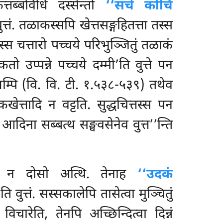
त्तब्बविधिं दस्सेन्तो
‘‘सचे कोचि
त्तं. तळाकस्सपि खेत्तसङ्गहितत्ता तस्स
स्स चत्तारो पच्चये परिभुञ्जितुं तळाकं
 उप्पन्ने पच्चये दम्मी’ति वुत्ते पन
ियम्पि (वि. वि. टी. १.५३८-५३९) तथेव
खेत्तादि न वट्टति. सुद्धचित्तस्स पन
दिना सब्बत्थ सङ्घवसेनेव वुत्त’’न्ति
तस्स न दोसो अत्थि. तेनाह
‘‘उदकं
’
ति वुत्तं. सस्सकालेपि तासेत्वा मुञ्चितुं
ारेति, तेनपि अच्छिन्दित्वा दिन्नं