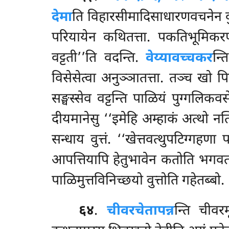
देमा
ति विहारसीमादिसाधारणवचनेन वुत्तत
परियायेन कथितत्ता. पकतिभूमिकर
वट्टती’’ति वदन्ति.
वेय्यावच्चकर
न्त
विसेसेत्वा अनुञ्ञातत्ता. तञ्च खो प
सङ्घस्सेव वट्टन्ति पाळियं पुग्गलिकवसे
दीयमानेसु ‘‘इमेहि अम्हाकं अत्थो नत्थ
सन्धाय वुत्तं. ‘‘खेत्तवत्थुपटिग्ग
आपत्तियापि हेतुभावेन कतोति भगवतो 
पाळिमुत्तविनिच्छयो वुत्तोति गहेतब्बो.
६४
.
चीवरचेतापन्न
न्ति चीवर