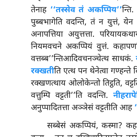
तेनाह
‘‘तस्सेव तं अकप्पिय’’
न्ति
पुब्बभागेति वदन्ति, तं न युत्तं,
अनापत्तिया अयुत्तत्ता. परियायक
नियमवचने अकप्पियं वुत्तं. कहापण
वत्तब्ब’’न्तिआदिवचनञ्चेत्थ साधकं.
रक्खती
ति एत्थ पन थेनेत्वा गण्हन्ते
रक्खणत्थाय ओलोकेन्तो तिट्ठति, वट्टत
वत्तुम्पि वट्टती’’ति वदन्ति.
नीहराप
अनुप्पादितत्ता अञ्ञेसं वट्टतीति आह
सब्बेसं अकप्पियं, कस्मा? कह