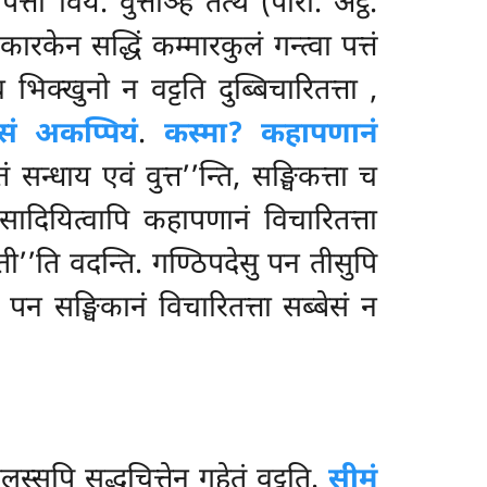
्तो विय. वुत्तञ्हि तत्थ (पारा. अट्ठ.
रकेन सद्धिं कम्मारकुलं गन्त्वा पत्तं
ेव भिक्खुनो न वट्टति
दुब्बिचारितत्ता
,
सं अकप्पियं
.
कस्मा? कहापणानं
सन्धाय एवं वुत्त’’न्ति, सङ्घिकत्ता च
सादियित्वापि कहापणानं विचारितत्ता
ती’’ति वदन्ति. गण्ठिपदेसु पन तीसुपि
 पन सङ्घिकानं विचारितत्ता सब्बेसं न
गलस्सपि सुद्धचित्तेन गहेतुं वट्टति.
सीमं