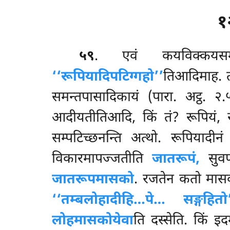
१
५९
. एवं
कयविक्कयसम
‘‘रूपियादिपटिग्गहो’’
तिआदिमाह. त
समन्तपासादिकायं (पारा. अट्ठ. २
आदीयतीतिआदि, किं तं? रूपियं, रू
सम्पटिच्छनन्ति अत्थो. रूपियादीन
विकारमापज्जतीति
जातरूपं,
सुवण
जातरूपमासको
. रजतेन कतो मा
‘‘तम्बलोहादीहि…पे… सङ्गहितो
लोहमासकोयेवा
ति दस्सेति. किं इद