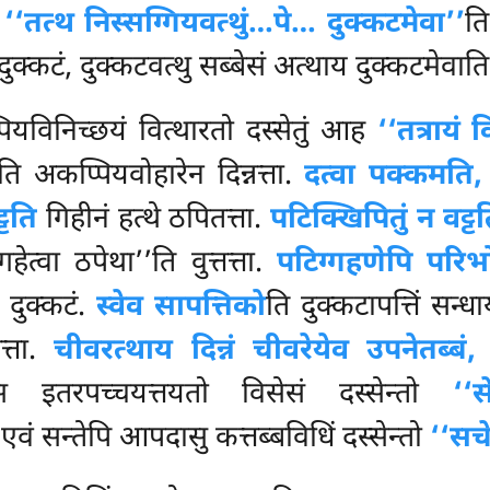
ह
‘‘तत्थ निस्सग्गियवत्थुं…पे… दुक्कटमेवा’’
ति
य दुक्कटं, दुक्कटवत्थु सब्बेसं अत्थाय दुक्कटमेवा
्पियविनिच्छयं वित्थारतो दस्सेतुं आह
‘‘तत्रायं 
ति अकप्पियवोहारेन दिन्नत्ता.
दत्वा पक्कमति, 
्टति
गिहीनं हत्थे ठपितत्ता.
पटिक्खिपितुं न वट्ट
 गहेत्वा
ठपेथा’’ति वुत्तत्ता.
पटिग्गहणेपि परिभ
े दुक्कटं.
स्वेव सापत्तिको
ति दुक्कटापत्तिं सन्
त्ता.
चीवरत्थाय दिन्नं चीवरेयेव उपनेतब्बं,
क
यस्स इतरपच्चयत्तयतो विसेसं
दस्सेन्तो
‘‘स
वं सन्तेपि आपदासु कत्तब्बविधिं दस्सेन्तो
‘‘सच