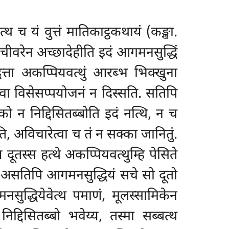
 च यं वुत्तं मातिकाट्ठकथायं (कङ्खा.
ं चीवरेन अच्छादेहीति इदं आगमनसुद्धिं
्धत्ता अकप्पियवत्थुं आरब्भ भिक्खुना
 वा विसेसप्पयोजनं न दिस्सति. सतिपि
 न निद्दिसितब्बोति इदं नत्थि, न च
, अविचारेत्वा च तं न सक्का जानितुं.
ूतस्स हत्थे अकप्पियवत्थुम्हि पेसिते
मा असतिपि
आगमनसुद्धियं सचे सो दूतो
ुद्धियेवेत्थ पमाणं, मूलस्सामिकेन
्दिसितब्बो भवेय्य, तस्मा सब्बत्थ