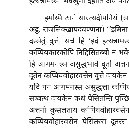
इत्थन्नामस्स भिक्खुनो देहीति अयं पने
इमस्मिं ठाने सारत्थदीपनियं (स
अट्ठ. राजसिक्खापदवण्णना) ‘‘इमिना ची
दस्सेतुं वुत्तं. सचे हि ‘इदं इत्थन
कप्पियकारकोपि निद्दिसितब्बो न भवे
हि आगमनस्स असुद्धभावे दूतो अत्तन
दूतेन कप्पियवोहारवसेन वुत्ते दायके
यदि पन आगमनस्स असुद्धत्ता कप्पियका
सब्बत्थ दायकेन कथं पेसितन्ति पुच्छ
अत्तनो कुसलताय कप्पियवोहारवसेन 
कप्पियवोहारवसेन पेसितस्स दूतस्स