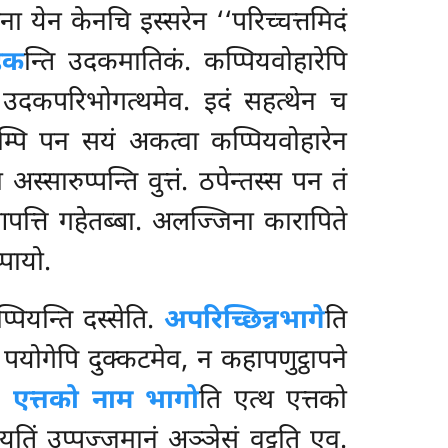
िना येन केनचि इस्सरेन ‘‘परिच्चत्तमिदं
हक
न्ति उदकमातिकं. कप्पियवोहारेपि
ि उदकपरिभोगत्थमेव. इदं सहत्थेन च
तानम्पि पन सयं अकत्वा कप्पियवोहारेन
्सारुप्पन्ति वुत्तं. ठपेन्तस्स पन तं
आपत्ति
गहेतब्बा. अलज्जिना कारापिते
्पायो.
्पियन्ति दस्सेति.
अपरिच्छिन्नभागे
ति
, पयोगेपि दुक्कटमेव, न कहापणुट्ठापने
.
एत्तको नाम भागो
ति एत्थ एत्तको
िं उप्पज्जमानं अञ्ञेसं वट्टति
एव.