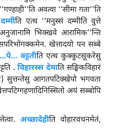
‘‘गण्हाही’’ति अवत्वा ‘‘सीमा गता’’ति
दम्मी
ति एत्थ ‘‘मनुस्सं दम्मीति वुत्ते
ि ‘‘अनुजानामि भिक्खवे आरामिक’’न्ति
दासपरिभोगक्कमेन. खेत्तादयो पन सब्बे
े…पे… वट्टती
ति एत्थ कुक्कुटसूकरेसु
ट्टति
.
विहारस्स देमा
ति सङ्घिकविहारं
९४) सुत्तन्तेसु आगतपटिक्खेपो भगवता
त्तपटिग्गहणादिनिस्सितो अयं सब्बोपि
तेत्वा.
अच्छादेही
ति
वोहारवचनमेतं,