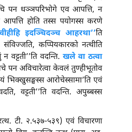
केचि पन धञ्ञपरिभोगे एव आपत्ति, न
ोगे आपत्ति होति तस्स पयोगस्स करणे
ि वीहीहि इदञ्चिदञ्च आहरथा’’
ति
 संविज्जति, कप्पियकारको नत्थीति
ं न वट्टती’’ति वदन्ति.
खले वा ठत्वा
 सचे पन अविचारेत्वा केवलं तुण्हीभूतोव
मयं भिक्खुसङ्घस्स आरोचेस्सामा’ति एवं
दति, वट्टती’’ति वदन्ति. अपुब्बस्स
ारत्थ. टी. २.५३७-५३९) एवं विचारणा