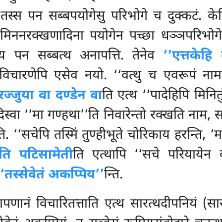
. तस्स पन सब्बपयोगेसु परिभोगे च दुक्कटं. 
 येन मिननरक्खणादिना पयोगेन पच्छा धञ्ञपरिभ
थाय पन सब्बत्थ अनापत्ति. तेनेव
‘‘एत्तकेह
विचारणेपि एसेव नयो. ‘‘वत्थु च एवरूपं नाम
रज्जुया वा दण्डेन वा
ति एत्थ ‘‘पादेहिपि मिनितु
 दिस्वा ‘‘मा गण्हथा’’ति निवारेन्तो रक्खति नाम,
ि. ‘‘सचेपि तस्मिं तुण्हीभूते चोरिकाय हरन्ति, ‘
ेति पटिसामेती
ति एत्थापि ‘‘सचे परियायेन व
‘‘तस्सेवेतं अकप्पिय’’
न्ति.
ापणानं विचारितत्ताति एत्थ सारत्थदीपनियं (स