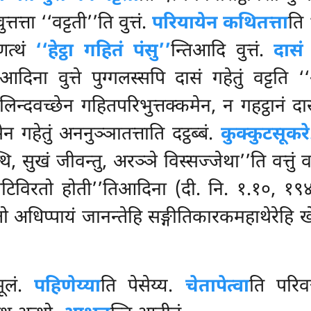
्ता ‘‘वट्टती’’ति वुत्तं.
परियायेन कथितत्ता
ति 
णत्थं
‘‘हेट्ठा गहितं पंसु’’
न्तिआदि वुत्तं.
दासं 
िआदिना वुत्ते पुग्गलस्सपि दासं गहेतुं वट्टत
िलिन्दवच्छेन गहितपरिभुत्तक्कमेन, न गहट्ठानं 
न गहेतुं अननुञ्ञातत्ताति दट्ठब्बं.
कुक्कुटसूकर
ि, सुखं जीवन्तु, अरञ्ञे विस्सज्जेथा’’ति वत्तुं व
हणा पटिविरतो होती’’तिआदिना (दी. नि. १.१०, १
अधिप्पायं जानन्तेहि सङ्गीतिकारकमहाथेरेहि खे
मूलं.
पहिणेय्या
ति पेसेय्य.
चेतापेत्वा
ति परिवत्