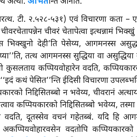
त्थ अत्थो.
आभत
न्ति आनीतं.
ारत्थ. टी. २.५२८-५३१) एवं विचारणा कता – एत्थ
वरचेतापन्नेन चीवरं चेतापेत्वा इत्थन्नामं भिक्खु
्नामस्स भिक्खुनो देही’ति पेसेय्य, आगमनस्स असुद
य्या’’ति, तत्थ आगमनस्स सुद्धिया वा असुद्धिया
ो कुसलताय कप्पियवोहारेन वदति, कप्पियकारको
न ‘‘इदं कथं पेसित’’न्ति ईदिसी विचारणा उपलब्भति
रको निद्दिसितब्बो न भवेय्य, चीवरानं अत्थाय द
ित्वाव कप्पियकारको निद्दिसितब्बो भवेय्य, तस्
वदति, दूतस्सेव वचनं गहेतब्बं. यदि हि आगमनस
 अकप्पियवोहारवसेन वदतोपि कप्पियकारको निद