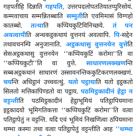
गहपतीहि दिन्नाति
गहपति,
उत्तरपदलोपततियातप्पुरिसोयं.
कम्मवाचाय सम्मन्नितब्बाति
सम्मुती
ति एवमिमासं विग्गहो
कातब्बो.
तत्था
ति कप्पियकुटिविनिच्छये.
तं पन
अवत्वापी
ति अन्धकट्ठकथायं वुत्तनयं अवत्वापि.
पि
-सद्देन
तथावचनम्पि अनुजानाति.
अट्ठकथासु वुत्तनयेन वुत्ते
ति
सेसअट्ठकथासु वुत्तनयेन ‘‘कप्पियकुटिं करोमा’’ति वा
‘‘कप्पियकुटी’’ति वा वुत्ते.
साधारणलक्खण
न्ति
सब्बअट्ठकथानं साधारणं उस्सावनन्तिककुटिकरणलक्खणं.
चय
न्ति अधिट्ठानं उच्चवत्थुं.
यतो पट्ठाया
ति यतो इट्ठकतो
सिलतो मत्तिकापिण्डतो वा पट्ठाय.
पठमिट्ठकादीनं हेट्ठा न
वट्टन्ती
ति पठमिट्ठकादीनं हेट्ठाभूमियं पतिट्ठापियमाना
इट्ठकादयो भूमिगतिकत्ता ‘‘कप्पियकुटिं करोमा’’ति वत्वा
पतिट्ठापेतुं न वट्टन्ति. यदि एवं भूमियं निखणित्वा ठपियमाना
थम्भा कस्मा तथा वत्वा पतिट्ठापेतुं वट्टन्तीति आह
‘‘थम्भा