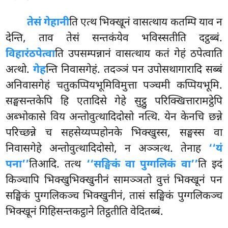
तेसं गेहानी
ति एत्थ भिक्खूनं वासत्थाय कतम्पि याव न
देन्ति, ताव तेसं सन्तकंयेव भविस्सतीति दट्ठब्बं.
विहारं
ठपेत्वा
ति उपसम्पन्नानं वासत्थाय कतं गेहं ठपेत्वाति
अत्थो.
गेह
न्ति निवासगेहं. तदञ्ञं पन उपोसथागारादि सब्बं
अनिवासगेहं चतुकप्पियभूमिविमुत्ता पञ्चमी कप्पियभूमि.
सङ्घसन्तकेपि हि एतादिसे गेहे सुट्ठु परिक्खित्तारामट्ठेपि
अब्भोकासे विय अन्तोवुत्थादिदोसो नत्थि. येन केनचि छन्ने
परिच्छन्ने च सहसेय्यप्पहोनके भिक्खुस्स, सङ्घस्स वा
निवासगेहे अन्तोवुत्थादिदोसो, न अञ्ञत्थ. तेनाह
‘‘यं
पना’’
तिआदि. तत्थ
‘‘सङ्घिकं वा पुग्गलिकं वा’’
ति इदं
किञ्चापि भिक्खुभिक्खुनीनं सामञ्ञतो वुत्तं भिक्खूनं पन
सङ्घिकं पुग्गलिकञ्च भिक्खुनीनं, तासं सङ्घिकं पुग्गलिकञ्च
भिक्खूनं गिहिसन्तकट्ठाने तिट्ठतीति वेदितब्बं.