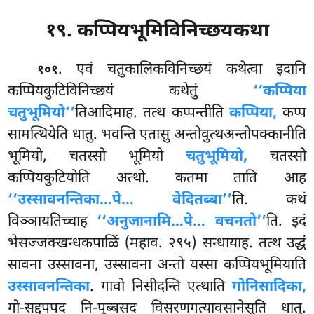
१९. कप्पियभूमिविनिच्छयकथा
. एवं
चतुकालिकविनिच्छयं कथेत्वा इदानि
१०१
कप्पियकुटिविनिच्छयं कथेतुं
‘‘कप्पिया
चतुभूमियो’’
तिआदिमाह. तत्थ कप्पन्तीति
कप्पिया,
कप्प
सामत्थियेति धातु. भवन्ति एतासु अन्तोवुत्थअन्तोपक्कानीति
भूमियो, चतस्सो भूमियो
चतुभूमियो,
चतस्सो
कप्पियकुटियोति अत्थो. कतमा ताति आह
‘‘उस्सावनन्तिका…पे… वेदितब्बा’’
ति. कथं
विञ्ञायतिच्चाह
‘‘अनुजानामि…पे… वचनतो’’
ति. इदं
भेसज्जक्खन्धकपाळिं (महाव. २९५) सन्धायाह. तत्थ उद्धं
सावना उस्सावना, उस्सावना अन्तो यस्सा कप्पियभूमियाति
उस्सावनन्तिका
. गावो निसीदन्ति एत्थाति
गोनिसादिका,
गो-सद्दूपपद नि-पुब्बसद विसरणगत्यावसानेसूति धातु.