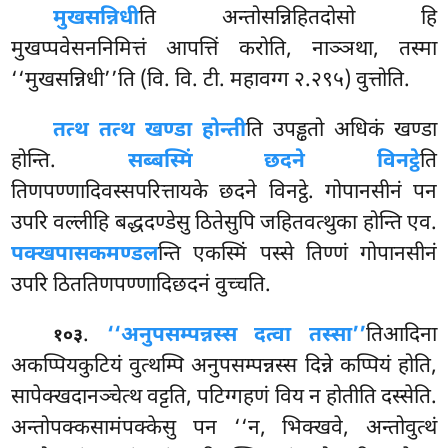
मुखसन्निधी
ति अन्तोसन्निहितदोसो हि
मुखप्पवेसननिमित्तं आपत्तिं करोति, नाञ्ञथा, तस्मा
‘‘मुखसन्निधी’’ति (वि. वि. टी. महावग्ग २.२९५) वुत्तोति.
तत्थ तत्थ खण्डा होन्ती
ति उपड्ढतो अधिकं खण्डा
होन्ति.
सब्बस्मिं छदने विनट्ठे
ति
तिणपण्णादिवस्सपरित्तायके छदने विनट्ठे. गोपानसीनं पन
उपरि वल्लीहि बद्धदण्डेसु ठितेसुपि
जहितवत्थुका होन्ति एव.
पक्खपासकमण्डल
न्ति एकस्मिं पस्से तिण्णं गोपानसीनं
उपरि ठिततिणपण्णादिछदनं वुच्चति.
.
‘‘अनुपसम्पन्नस्स दत्वा तस्सा’’
तिआदिना
१०३
अकप्पियकुटियं वुत्थम्पि अनुपसम्पन्नस्स दिन्ने कप्पियं होति,
सापेक्खदानञ्चेत्थ वट्टति, पटिग्गहणं विय न होतीति दस्सेति.
अन्तोपक्कसामंपक्केसु पन ‘‘न, भिक्खवे, अन्तोवुत्थं