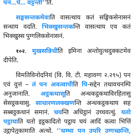
पन…पे… वट्टन्ती’’
ति.
सङ्घसन्तकमेवा
ति
वासत्थाय कतं सङ्घिकसेनासनं
सन्धाय वदति.
भिक्खुसन्तक
न्ति वासत्थाय एव कतं
भिक्खुस्स पुग्गलिकसेनासनं.
.
मुखसन्निधी
ति इमिना अन्तोवुत्थदुक्कटमेव
१०२
दीपेति.
विमतिविनोदनियं (वि. वि. टी. महावग्ग २.२९५) पन
एवं वुत्तं –
तं पन अवत्वापी
ति
पि
-सद्देन तथावचनम्पि
अनुजानाति.
अट्ठकथासू
ति अन्धकट्ठकथाविरहितासु
सेसट्ठकथासु.
साधारणलक्खण
न्ति अन्धकट्ठकथाय सह
सब्बट्ठकथानं समानं.
चय
न्ति अधिट्ठानं उच्चवत्थुं.
यतो
पट्ठाया
ति यतो इट्ठकादितो पट्ठाय चयं आदिं कत्वा भित्तिं
उट्ठापेतुकामाति अत्थो.
‘‘थम्भा पन उपरि उग्गच्छन्ति,