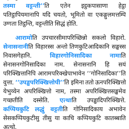
तस्मा वट्टन्ती’’
ति एतेन इट्ठकपासाणा हेट्ठा
पतिट्ठापियमानापि यदि चयतो, भूमितो वा एकङ्गुलमत्तम्पि
उग्गता तिट्ठन्ति, वट्टन्तीति सिद्धं होति.
आरामो
ति उपचारसीमापरिच्छिन्नो सकलो विहारो.
सेनासनानी
ति विहारस्स अन्तो तिणकुटिआदिकानि सङ्घस्स
निवासगेहानि.
विहारगोनिसादिका नामा
ति
सेनासनगोनिसादिका नाम. सेनासनानि हि सयं
परिक्खित्तानिपि आरामपरिक्खेपाभावेन ‘‘गोनिसादिका’’ति
वुत्ता.
‘‘उपड्ढपरिक्खित्तोपी’’
ति इमिना ततो ऊनपरिक्खित्तो
येभुय्येन अपरिक्खित्तो नाम, तस्मा अपरिक्खित्तसङ्खमेव
गच्छतीति दस्सेति.
एत्था
ति उपड्ढादिपरिक्खित्ते.
कप्पियकुटि लद्धुं वट्टती
ति गोनिसादिकाय अभावेन
सेसकप्पियकुटीसु तीसु या काचि कप्पियकुटि कातब्बाति
अत्थो.