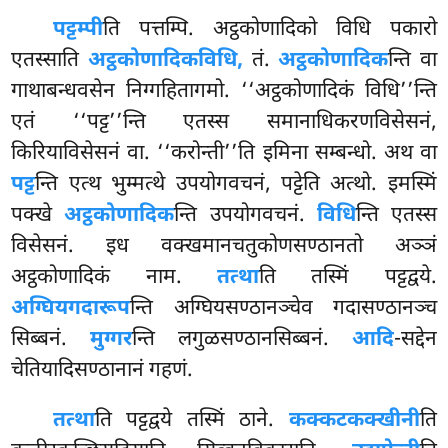
पट्टम्पी
ति पत्तम्पि. अट्ठकोणादिको विधि पकारो
एतस्साति
अट्ठकोणादिकविधि,
तं.
अट्ठकोणादिक
न्ति वा
गाथाबन्धवसेन निग्गहितागमो. ‘‘अट्ठकोणादिकं विधि’’न्ति
एतं ‘‘पट्ट’’न्ति एतस्स समानाधिकरणविसेसनं,
किरियाविसेसनं वा. ‘‘करोन्ती’’ति इमिना सम्बन्धो. अथ वा
पट्ट
न्ति एत्थ भुम्मत्थे उपयोगवचनं, पट्टेति अत्थो. इमस्मिं
पक्खे
अट्ठकोणादिक
न्ति उपयोगवचनं.
विधि
न्ति एतस्स
विसेसनं. इध वक्खमानचतुकोणसण्ठानतो अञ्ञं
अट्ठकोणादिकं नाम.
तत्था
ति तस्मिं पट्टद्वये.
अग्घियगदारूप
न्ति अग्घियसण्ठानञ्चेव गदासण्ठानञ्च
सिब्बनं.
मुग्गर
न्ति लगुळसण्ठानसिब्बनं.
आदि
-सद्देन
चेतियादिसण्ठानानं गहणं.
तत्था
ति पट्टद्वये तस्मिं ठाने.
कक्कटकक्खीनी
ति