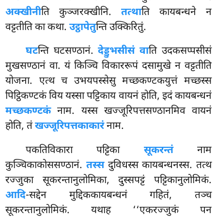
अक्खीनी
ति कुञ्जरक्खीनि.
तत्था
ति कायबन्धने न
वट्टतीति का कथा.
उट्ठापेतु
न्ति उक्किरितुं.
घट
न्ति घटसण्ठानं.
देड्डुभसीसं वा
ति उदकसप्पसीसं
मुखसण्ठानं वा. यं किञ्चि विकाररूपं दसामुखे न वट्टतीति
योजना. एत्थ च उभयपस्सेसु मच्छकण्टकयुत्तं मच्छस्स
पिट्ठिकण्टकं विय यस्सा पट्टिकाय वायनं होति, इदं कायबन्धनं
मच्छकण्टकं
नाम. यस्स खज्जूरिपत्तसण्ठानमिव वायनं
होति, तं
खज्जूरिपत्तकाकारं
नाम.
पकतिविकारा पट्टिका
सूकरन्तं
नाम
कुञ्चिकाकोससण्ठानं.
तस्स
दुविधस्स कायबन्धनस्स. तत्थ
रज्जुका सूकरन्तानुलोमिका, दुस्सपट्टं पट्टिकानुलोमिकं.
आदि
-सद्देन मुद्दिककायबन्धनं गहितं, तञ्च
सूकरन्तानुलोमिकं. यथाह ‘‘एकरज्जुकं पन