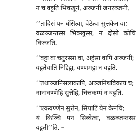
न च वट्टति भिक्खूनं, अञ्जनी जनरञ्जनी.
‘‘तादिसं
पन घंसित्वा, वेठेत्वा सुत्तकेन वा;
वळञ्जन्तस्स भिक्खुस्स, न दोसो कोचि
विज्जति.
‘‘वट्टा वा चतुरस्सा वा, अट्ठंसा वापि अञ्जनी;
वट्टतेवाति निद्दिट्ठा, वण्णमट्ठा न वट्टति.
‘‘तथाञ्जनिसलाकापि, अञ्जनिथविकाय च;
नानावण्णेहि सुत्तेहि, चित्तकम्मं न वट्टति.
‘‘एकवण्णेन
सुत्तेन, सिपाटिं येन केनचि;
यं किञ्चि पन सिब्बेत्वा, वळञ्जन्तस्स
वट्टती’’ति. –