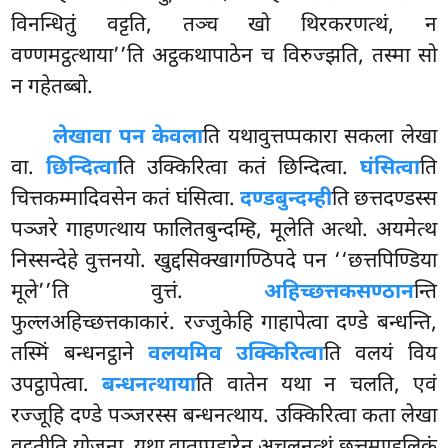
विनन्धितुं वट्टति, तञ्च खो थिरकरणत्थं, न
वण्णमट्ठत्थाया’’ति अट्ठकथापाठेन च विरुज्झति, तस्मा सो
न गहेतब्बो.
लेखा
वा पन केवला
ति यथावुत्तप्पकारा सकला लेखा
वा.
छिन्दित्वा
ति उक्किरित्वा कतं छिन्दित्वा.
घंसित्वा
ति
चित्तकम्मादिवसेन कतं घंसित्वा.
दण्डबुन्दम्ही
ति छत्तदण्डस्स
पञ्जरे गाहणत्थाय फालितबुन्दम्हि, मूलेति अत्थो. अयमेत्थ
निस्सन्देहे वुत्तनयो. खुद्दसिक्खागण्ठिपदे पन ‘‘छत्तपिण्डिया
मूले’’ति वुत्तं.
अहिच्छत्तकसण्ठान
न्ति
फुल्लअहिच्छत्तकाकारं. रज्जुकेहि गाहापेत्वा दण्डे बन्धन्ति,
तस्मिं बन्धनट्ठाने
वलयमिव उक्किरित्वा
ति वलयं विय
उपट्ठापेत्वा.
बन्धनत्थाया
ति वातेन यथा न चलति, एवं
रज्जूहि दण्डे पञ्जरस्स बन्धनत्थाय. उक्किरित्वा कता लेखा
वट्टतीति योजना. यथा वातप्पहारेन अचलनत्थं छत्तमण्डलिकं