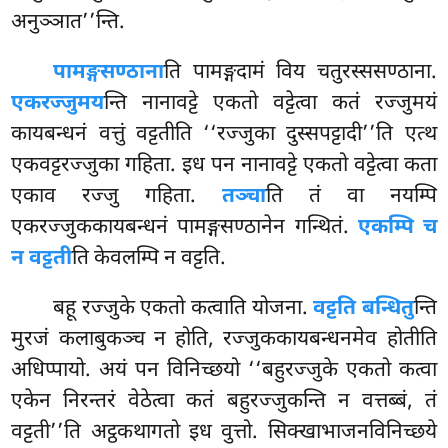
अनुञ्ञात’’न्ति.
पामङ्गसण्ठाना
ति पामङ्गदामं विय चतुरस्ससण्ठाना.
एकरज्जुमय
न्ति नानावट्टे एकतो वट्टेत्वा कतं रज्जुमयं
कायबन्धनं वत्तुं वट्टतीति ‘‘रज्जुका दुस्सपट्टादी’’ति एत्थ
एकवट्टरज्जुका गहिता. इध पन नानावट्टे एकतो वट्टेत्वा कता
एकाव रज्जु गहिता.
तञ्चा
ति तं वा नयम्पि
एकरज्जुककायबन्धनं पामङ्गसण्ठानेन गन्थितं.
एकम्पि च
न वट्टती
ति केवलम्पि न वट्टति.
बहू
रज्जुके एकतो कत्वाति योजना.
वट्टति बन्धितु
न्ति
मुरजं कलाबुकञ्च न होति, रज्जुककायबन्धनमेव होतीति
अधिप्पायो. अयं पन विनिच्छयो ‘‘बहुरज्जुके एकतो कत्वा
एकेन निरन्तरं वेठेत्वा कतं बहुरज्जुकन्ति न वत्तब्बं, तं
वट्टती’’ति अट्ठकथागतो इध वुत्तो. सिक्खाभाजनविनिच्छये