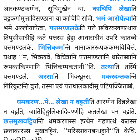
आरकण्टकग्गेन, सूचिमुखेन वा.
काचिपि लेखा
ति
वट्टकगोमुत्तादिसण्ठाना या काचिपि राजि.
भमं आरोपेत्वा
ति
भमे अल्लीयापेत्वा.
पत्तमण्डलके
ति पत्ते छविरक्खणत्थाय
तिपुसीसादीहि कते पत्तस्स हेट्ठा आधारादीनं उपरि कातब्बे
पत्तमण्डलके.
भित्तिकम्म
न्ति नानाकाररूपककम्मविचित्तं.
यथाह ‘‘न, भिक्खवे, विचित्रानि पत्तमण्डलानि धारेतब्बानि
रूपकाकिण्णानि भित्तिकम्मकतानी’’ति.
तत्था
ति तस्मिं
पत्तमण्डले.
अस्सा
ति भिक्खुस्स.
मकरदन्तक
न्ति
गिरिकूटन्ति वुत्तं, तस्मा एवं पत्तथालकादीसु पटिपज्जितब्बं.
धमकरण…पे… लेखा न वट्टती
ति आरग्गेन दिन्नलेखा
न वट्टति, जातिहिङ्गुलिकादिवण्णेहि कतलेखा पन वट्टति.
छत्तमुखवट्टिय
न्ति धमकरणस्स हत्थेन गहणत्थं कतस्स
छत्ताकारस्स मुखवट्टियं. ‘‘परिस्सावनबन्धट्ठाने’’ति केचि.