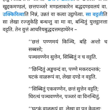
खुद्दकमण्डलं, छत्तपञ्जरे मण्डलाकारेन बद्धदण्डवलयं
वा.
उक्किरित्वा
ति निन्नं, उन्नतं वा कत्वा उट्ठापेत्वा.
सा वट्टती
ति
सा लेखा रज्जुकेहि बन्धन्तु वा मा वा, बन्धितुं युत्तट्ठानत्ता
वट्टति. तेन वुत्तं आचरियबुद्धदत्तमहाथेरेन –
‘‘छत्तं पण्णमयं किञ्चि, बहि अन्तो च
सब्बसो;
पञ्चवण्णेन सुत्तेन, सिब्बितुं न च वट्टति.
‘‘छिन्दितुं अड्ढचन्दं वा, पण्णे मकरदन्तकं;
घटकं वाळरूपं वा, लेखा दण्डे न वट्टति.
‘‘सिब्बितुं एकवण्णेन, छत्तं सुत्तेन वट्टति;
थिरत्थं पञ्चवण्णेन, पञ्जरं वा विनन्धितुं.
‘‘घटकं वाळरूपं वा, लेखा वा पन केवला;