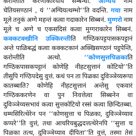
करोन्तीति करणकिरियाय सम्बन्धो.
अग्घियं
नाम
चेतियसण्ठानं
, यं ‘‘अग्घियत्थम्भो’’ति वदन्ति.
गया
नाम
मूले तनुकं अग्गे महन्तं कत्वा गदाकारेन सिब्बनं.
मुग्गरो
नाम
मूले च अग्गे च एकसदिसं कत्वा मुग्गराकारेन सिब्बनं.
कक्कटक्खीनि उक्किरन्ती
ति
गण्ठिकपट्टपासकपट्टानं
अन्ते पाळिबद्धं कत्वा कक्कटकानं अक्खिसण्ठानं पट्ठपेन्ति,
करोन्तीति अत्थो.
‘‘कोणसुत्तपिळका
ति
गण्ठिकपासकपट्टानं कोणेहि नीहटसुत्तानं कोटियो’’ति
तीसुपि गण्ठिपदेसु वुत्तं. कथं पन ता पिळका दुविञ्ञेय्यरूपा
कातब्बाति? कोणेहि नीहटसुत्तानं अन्तेसु एकवारं
गण्ठिककरणेन वा पुन निवत्तेत्वा सिब्बनेन वा
दुविञ्ञेय्यसभावं कत्वा सुत्तकोटियो रस्सं कत्वा छिन्दितब्बा.
धम्मसिरित्थेरेन पन ‘‘कोणसुत्ता च पिळका, दुविञ्ञेय्याव
कप्परे’’ति वुत्तं, तथा आचरियबुद्धदत्तत्थेरेनपि ‘‘सुत्ता च
पिळका तत्थ, दुविञ्ञेय्याव दीपिता’’ति वुत्तं, तस्मा तेसं