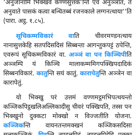
‘अनुजानामि भिक्खवे कण्णसुत्तक’न्ति एवं अनुञ्ञातं, तं
अनुवाते पासकं कत्वा बन्धितब्बं रजनकाले लग्गनत्थाया’’ति
(पारा. अट्ठ. १.८५).
सूचिकम्मविकारं वा
ति चीवरमण्डनत्थाय
नानासुत्तकेहि सतपदिसदिसं सिब्बन्ता आगन्तुकपट्टं
ठपेन्ति,
एवरूपं सूचिकम्मविकारं वा.
अञ्ञं वा पन किञ्चिपी
ति
अञ्ञम्पि यं किञ्चि मालाकम्ममिगपक्खिपदादिकं
सिब्बनविकारं.
कातु
न्ति सयं कातुं.
कारापेतु
न्ति अञ्ञेन वा
कारापेतुं.
यो भिक्खु परं उत्तमं वण्णमट्ठमभिपत्थयन्तो
कञ्जिकपिट्ठखलिअल्लिकादीसु चीवरं पक्खिपति, तस्स पन
भिक्खुनो दुक्कटा मोक्खो न विज्जतीति योजना.
कञ्जिक
न्ति वायनतन्तमक्खनं कञ्जिकसदिसा