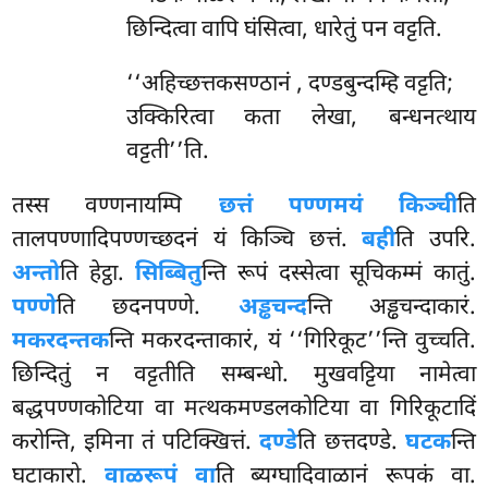
छिन्दित्वा वापि घंसित्वा, धारेतुं पन वट्टति.
‘‘अहिच्छत्तकसण्ठानं
, दण्डबुन्दम्हि वट्टति;
उक्किरित्वा कता लेखा, बन्धनत्थाय
वट्टती’’ति.
तस्स वण्णनायम्पि
छत्तं पण्णमयं किञ्ची
ति
तालपण्णादिपण्णच्छदनं यं किञ्चि छत्तं.
बही
ति उपरि.
अन्तो
ति हेट्ठा.
सिब्बितु
न्ति रूपं दस्सेत्वा सूचिकम्मं कातुं.
पण्णे
ति छदनपण्णे.
अड्ढचन्द
न्ति अड्ढचन्दाकारं.
मकरदन्तक
न्ति मकरदन्ताकारं, यं ‘‘गिरिकूट’’न्ति वुच्चति.
छिन्दितुं न वट्टतीति सम्बन्धो. मुखवट्टिया नामेत्वा
बद्धपण्णकोटिया वा मत्थकमण्डलकोटिया वा गिरिकूटादिं
करोन्ति, इमिना तं पटिक्खित्तं.
दण्डे
ति छत्तदण्डे.
घटक
न्ति
घटाकारो.
वाळरूपं वा
ति ब्यग्घादिवाळानं रूपकं वा.