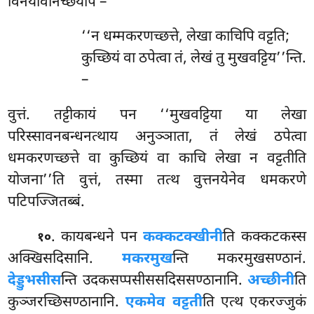
विनयविनिच्छयेपि –
‘‘न
धम्मकरणच्छत्ते, लेखा काचिपि वट्टति;
कुच्छियं वा ठपेत्वा तं, लेखं तु मुखवट्टिय’’न्ति.
–
वुत्तं. तट्टीकायं पन ‘‘मुखवट्टिया या लेखा
परिस्सावनबन्धनत्थाय अनुञ्ञाता, तं लेखं ठपेत्वा
धमकरणच्छत्ते वा कुच्छियं वा काचि लेखा न वट्टतीति
योजना’’ति वुत्तं, तस्मा तत्थ वुत्तनयेनेव धमकरणे
पटिपज्जितब्बं.
. कायबन्धने पन
कक्कटक्खीनी
ति कक्कटकस्स
१०
अक्खिसदिसानि.
मकरमुख
न्ति मकरमुखसण्ठानं.
देड्डुभसीस
न्ति उदकसप्पसीससदिससण्ठानानि.
अच्छीनी
ति
कुञ्जरच्छिसण्ठानानि.
एकमेव वट्टती
ति एत्थ एकरज्जुकं