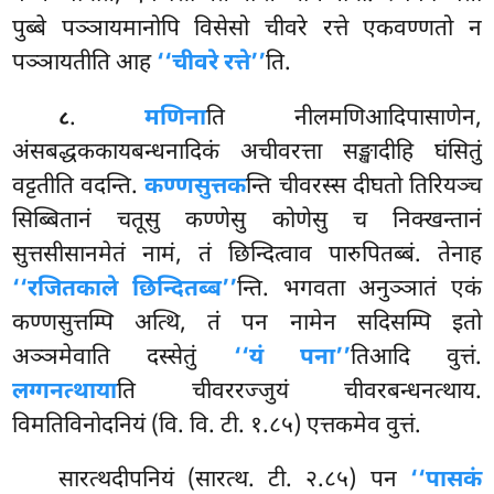
पुब्बे पञ्ञायमानोपि विसेसो चीवरे रत्ते एकवण्णतो न
पञ्ञायतीति आह
‘‘चीवरे रत्ते’’
ति.
.
मणिना
ति
नीलमणिआदिपासाणेन,
८
अंसबद्धककायबन्धनादिकं अचीवरत्ता सङ्खादीहि घंसितुं
वट्टतीति वदन्ति.
कण्णसुत्तक
न्ति चीवरस्स दीघतो तिरियञ्च
सिब्बितानं चतूसु कण्णेसु कोणेसु च निक्खन्तानं
सुत्तसीसानमेतं नामं, तं छिन्दित्वाव पारुपितब्बं. तेनाह
‘‘रजितकाले छिन्दितब्ब’’
न्ति. भगवता अनुञ्ञातं एकं
कण्णसुत्तम्पि अत्थि, तं पन नामेन सदिसम्पि इतो
अञ्ञमेवाति दस्सेतुं
‘‘यं पना’’
तिआदि वुत्तं.
लग्गनत्थाया
ति चीवररज्जुयं
चीवरबन्धनत्थाय.
विमतिविनोदनियं (वि. वि. टी. १.८५) एत्तकमेव वुत्तं.
सारत्थदीपनियं (सारत्थ. टी. २.८५) पन
‘‘पासकं