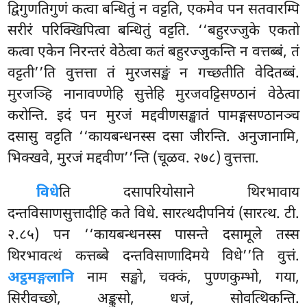
द्विगुणतिगुणं कत्वा बन्धितुं न वट्टति, एकमेव पन सतवारम्पि
सरीरं परिक्खिपित्वा बन्धितुं वट्टति. ‘‘बहुरज्जुके एकतो
कत्वा एकेन
निरन्तरं वेठेत्वा कतं बहुरज्जुकन्ति न वत्तब्बं, तं
वट्टती’’ति वुत्तत्ता तं मुरजसङ्खं न गच्छतीति वेदितब्बं.
मुरजञ्हि नानावण्णेहि सुत्तेहि मुरजवट्टिसण्ठानं वेठेत्वा
करोन्ति. इदं पन मुरजं मद्दवीणसङ्खातं पामङ्गसण्ठानञ्च
दसासु वट्टति ‘‘कायबन्धनस्स दसा जीरन्ति. अनुजानामि,
भिक्खवे, मुरजं मद्दवीण’’न्ति (चूळव. २७८) वुत्तत्ता.
विधे
ति दसापरियोसाने थिरभावाय
दन्तविसाणसुत्तादीहि कते विधे. सारत्थदीपनियं (सारत्थ. टी.
२.८५) पन ‘‘कायबन्धनस्स पासन्ते दसामूले तस्स
थिरभावत्थं कत्तब्बे दन्तविसाणादिमये विधे’’ति वुत्तं.
अट्ठमङ्गलानि
नाम सङ्खो, चक्कं, पुण्णकुम्भो, गया,
सिरीवच्छो, अङ्कुसो, धजं, सोवत्थिकन्ति.