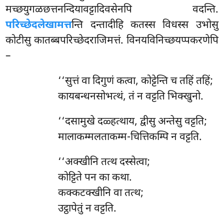
मच्छयुगळछत्तनन्दियावट्टादिवसेनपि वदन्ति.
परिच्छेदलेखामत्त
न्ति दन्तादीहि कतस्स विधस्स उभोसु
कोटीसु कातब्बपरिच्छेदराजिमत्तं. विनयविनिच्छयप्पकरणेपि
–
‘‘सुत्तं वा दिगुणं कत्वा, कोट्टेन्ति च तहिं तहिं;
कायबन्धनसोभत्थं, तं न वट्टति भिक्खुनो.
‘‘दसामुखे दळ्हत्थाय, द्वीसु अन्तेसु वट्टति;
मालाकम्मलताकम्म-चित्तिकम्पि न वट्टति.
‘‘अक्खीनि
तत्थ दस्सेत्वा;
कोट्टिते पन का कथा.
कक्कटक्खीनि वा तत्थ;
उट्ठापेतुं न वट्टति.