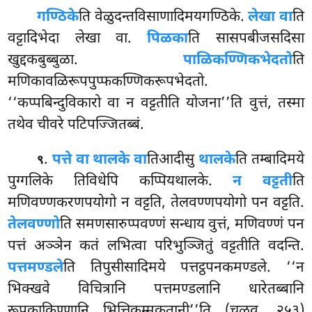
गण्ठिके
ति वेळुदन्तविसाणादिमयगण्ठिके.
लेखा वा
ति
वट्टादिभेदा लेखा वा.
पिळका
ति सासपबीजसदिसा
खुद्दकबुब्बुळा.
पाळिकण्णिकभेदतो
ति
मणिकावळिरूपपुप्फकण्णिकरूपभेदतो.
‘‘कप्पबिन्दुविकारो वा न वट्टतीति योजना’’ति वुत्तं, तस्मा
तथेव चीवरे पटिपज्जितब्बं.
.
पत्ते वा थालके वा
तिआदीसु
थालके
ति तम्बादिमये
९
पुग्गलिके तिविधेपि कप्पियथालके.
न वट्टती
ति
मणिवण्णकरणपयोगो न वट्टति, तेलवण्णपयोगो पन वट्टति.
तेलवण्णो
ति समणसारुप्पवण्णं सन्धाय वुत्तं, मणिवण्णं पन
पत्तं अञ्ञेन कतं लभित्वा परिभुञ्जितुं वट्टतीति वदन्ति.
पत्तमण्डले
ति तिपुसीसादिमये पत्तट्ठपनकमण्डले. ‘‘न
भिक्खवे विचित्रानि पत्तमण्डलानि धारेतब्बानि
रूपकाकिण्णानि भित्तिकम्मकतानी’’ति (चूळव. २५३)