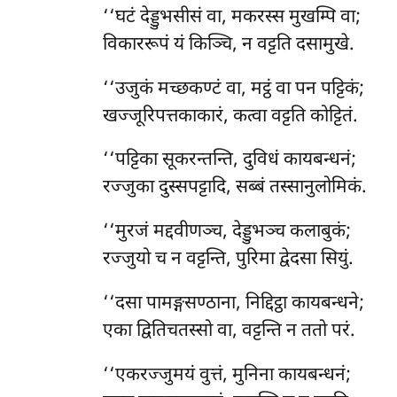
‘‘घटं देड्डुभसीसं वा, मकरस्स मुखम्पि वा;
विकाररूपं यं किञ्चि, न वट्टति दसामुखे.
‘‘उजुकं
मच्छकण्टं वा, मट्ठं वा पन पट्टिकं;
खज्जूरिपत्तकाकारं, कत्वा वट्टति कोट्टितं.
‘‘पट्टिका सूकरन्तन्ति, दुविधं कायबन्धनं;
रज्जुका दुस्सपट्टादि, सब्बं तस्सानुलोमिकं.
‘‘मुरजं मद्दवीणञ्च, देड्डुभञ्च कलाबुकं;
रज्जुयो च न वट्टन्ति, पुरिमा द्वेदसा सियुं.
‘‘दसा पामङ्गसण्ठाना, निद्दिट्ठा कायबन्धने;
एका द्वितिचतस्सो वा, वट्टन्ति न ततो परं.
‘‘एकरज्जुमयं वुत्तं, मुनिना कायबन्धनं;