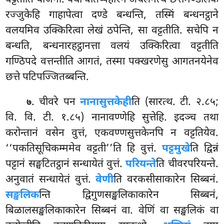
रज्जुकेहि गाहापेत्वा दण्डे बन्धन्ति, तस्मिं बन्धनट्ठाने
वलयमिव उक्किरित्वा लेखं ठपेन्ति, सा वट्टतीति. सचेपि न
बन्धति, बन्धनारहट्ठानत्ता वलयं उक्किरित्वा वट्टतीति
गण्ठिपदे वत्तन्तीति आगतं, तस्मा पक्खरणेसु आगतनयेनेव
छत्ते पटिपज्जितब्बन्ति.
. चीवरे पन
नानासुत्तकेही
ति (सारत्थ. टी. २.८५;
७
वि. वि. टी. १.८५) नानावण्णेहि सुत्तेहि. इदञ्च तथा
करोन्तानं वसेन वुत्तं, एकवण्णसुत्तकेनपि न वट्टतियेव.
‘‘पकतिसूचिकम्ममेव वट्टती’’ति हि वुत्तं.
पट्टमुखे
ति द्विन्नं
पट्टानं सङ्घटितट्ठानं सन्धायेतं वुत्तं.
परियन्ते
ति चीवरपरियन्ते.
अनुवातं सन्धायेतं वुत्तं.
वेणी
ति वरकसीसाकारेन सिब्बनं.
सङ्खलिक
न्ति द्विगुणसङ्खलिकाकारेन सिब्बनं,
बिळालसङ्खलिकाकारेन सिब्बनं वा. वेणिं वा सङ्खलिकं वा