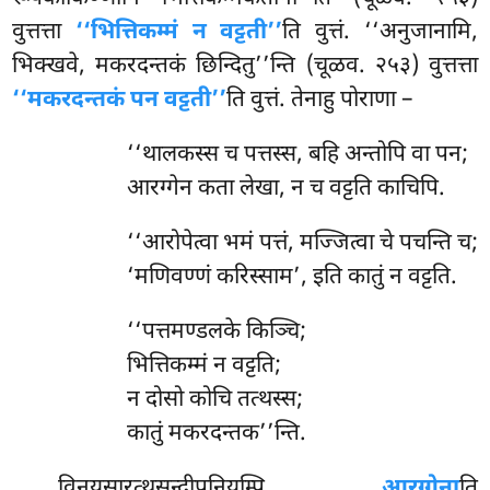
वुत्तत्ता
‘‘भित्तिकम्मं न वट्टती’’
ति वुत्तं. ‘‘अनुजानामि,
भिक्खवे, मकरदन्तकं छिन्दितु’’न्ति (चूळव. २५३) वुत्तत्ता
‘‘मकरदन्तकं पन वट्टती’’
ति वुत्तं. तेनाहु पोराणा –
‘‘थालकस्स च पत्तस्स, बहि अन्तोपि वा पन;
आरग्गेन कता लेखा, न च वट्टति काचिपि.
‘‘आरोपेत्वा भमं पत्तं, मज्जित्वा चे पचन्ति च;
‘मणिवण्णं करिस्साम’, इति कातुं न वट्टति.
‘‘पत्तमण्डलके किञ्चि;
भित्तिकम्मं न वट्टति;
न दोसो कोचि तत्थस्स;
कातुं मकरदन्तक’’न्ति.
विनयसारत्थसन्दीपनियम्पि
आरग्गेना
ति