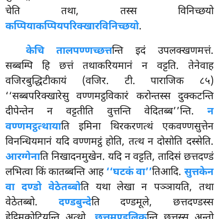
चेति तथा, तस्स विनिच्छयो
कप्पियाकप्पियपरिक्खारविनिच्छयो
.
केचि तालपण्णच्छत्त
न्ति इदं उपलक्खणमत्तं.
सब्बम्पि हि छत्तं तथाकरियमानं न वट्टति. तेनेवाह
वजिरबुद्धिटीकायं (वजिर. टी. पाराजिक ८५)
‘‘सब्बपरिक्खारेसु वण्णमट्ठविकारं करोन्तस्स दुक्कटन्ति
दीपेन्तेन न वट्टतीति वुत्तन्ति वेदितब्ब’’न्ति.
न
वण्णमट्ठत्थाया
ति इमिना थिरकरणत्थं एकवण्णसुत्तेन
विनन्धियमानं यदि वण्णमट्ठं होति, तत्थ न दोसोति दस्सेति.
आरग्गेना
ति निखादनमुखेन. यदि न वट्टति, तादिसं छत्तदण्डं
लभित्वा किं कातब्बन्ति आह
‘‘घटकं वा’’
तिआदि.
सुत्तकेन
वा दण्डो वेठेतब्बो
ति यथा लेखा न पञ्ञायति, तथा
वेठेतब्बो.
दण्डबुन्दे
ति दण्डमूले, छत्तदण्डस्स
हेट्ठिमकोटियन्ति अत्थो.
छत्तमण्डलिक
न्ति छत्तस्स अन्तो