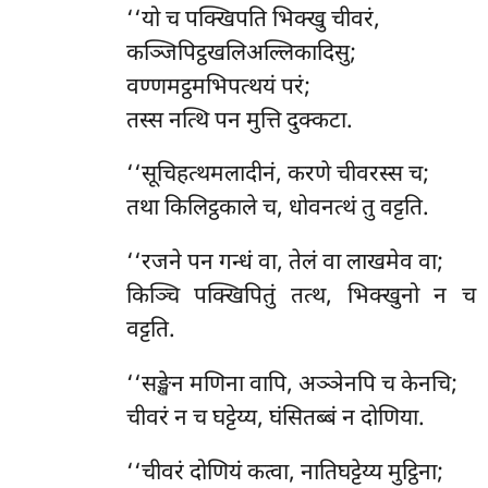
‘‘यो च पक्खिपति भिक्खु चीवरं,
कञ्जिपिट्ठखलिअल्लिकादिसु;
वण्णमट्ठमभिपत्थयं परं;
तस्स नत्थि पन मुत्ति दुक्कटा.
‘‘सूचिहत्थमलादीनं, करणे चीवरस्स च;
तथा किलिट्ठकाले च, धोवनत्थं तु वट्टति.
‘‘रजने पन गन्धं वा, तेलं वा लाखमेव वा;
किञ्चि पक्खिपितुं तत्थ, भिक्खुनो न च
वट्टति.
‘‘सङ्खेन मणिना वापि, अञ्ञेनपि च केनचि;
चीवरं न च घट्टेय्य, घंसितब्बं न दोणिया.
‘‘चीवरं दोणियं कत्वा, नातिघट्टेय्य मुट्ठिना;