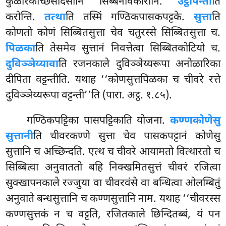
कुळीरकच्छिसदिसानि सिब्बनविकारानि.
उट्ठापेन्ती
ति
करोन्ति.
तत्था
ति तस्मिं गण्ठिकपासकपट्टके.
सुत्ता
ति
कोणतो कोणं सिब्बितसुत्ता चेव चतुरस्से सिब्बितसुत्ता च.
पिळका
ति तेसमेव सुत्तानं निवत्तेत्वा सिब्बितकोटियो च.
दुविञ्ञेय्यावा
ति रजनकाले दुविञ्ञेय्यरूपा अनोळारिका
दीपिता वट्टन्तीति. यथाह ‘‘कोणसुत्तपिळका च चीवरे रत्ते
दुविञ्ञेय्यरूपा वट्टन्ती’’ति (पारा. अट्ठ. १.८५).
गण्ठिकपट्टिका पासपट्टिकाति योजना.
कण्णकोणेसु
सुत्तानी
ति चीवरकण्णे सुत्ता चेव पासकपट्टानं कोणेसु
सुत्तानि च अच्छिन्दति. एत्थ च चीवरे आयामतो वित्थारतो च
सिब्बित्वा अनुवाततो बहि निक्खमितसुत्तं चीवरं रजित्वा
सुक्खापनकाले रज्जुया वा चीवरवंसे वा
बन्धित्वा ओलम्बितुं
अनुवाते बन्धसुत्तानि च कण्णसुत्तानि नाम. यथाह ‘‘चीवरस्स
कण्णसुत्तकं न च वट्टति, रजितकाले छिन्दितब्बं, यं पन