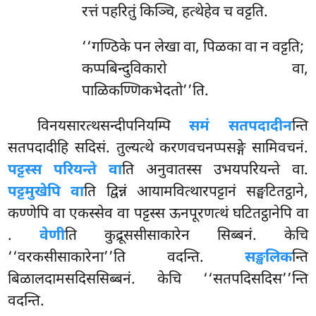
रत्तं पहरितुं किञ्चि, हत्थेहेव च वट्टति.
‘‘गण्ठिके पन लेखा वा, पिळका वा न वट्टति;
कप्पबिन्दुविकारो वा,
पाळिकण्णिकभेदतो’’ति.
विनयसारत्थसन्दीपनियम्पि
समं सतपदादीन
न्ति
सतपदादीहि सदिसं. तुल्यत्थे करणवचनप्पसङ्गे सामिवचनं.
पट्टस्स परियन्ते वा
ति अनुवातस्स उभयपरियन्ते वा.
पट्टमुखेपि वा
ति द्विन्नं आयामवित्थारपट्टानं सङ्घटितट्ठाने,
कण्णेपि वा एकस्सेव वा पट्टस्स ऊनपूरणत्थं घटितट्ठानेपि वा
.
वेणी
ति कुद्रूससीसाकारेन सिब्बनं. केचि
‘‘वरकसीसाकारेना’’ति
वदन्ति.
सङ्खलिक
न्ति
बिळालदामसदिससिब्बनं. केचि ‘‘सतपदिसदिस’’न्ति
वदन्ति.