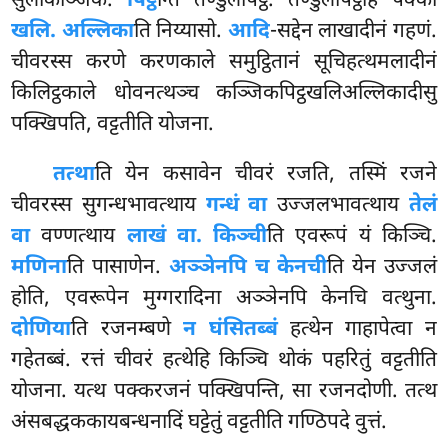
सुलाकञ्जिकं.
पिट्ठ
न्ति तण्डुलपिट्ठं. तण्डुलपिट्ठेहि पक्का
खलि. अल्लिका
ति निय्यासो.
आदि
-सद्देन लाखादीनं गहणं.
चीवरस्स करणे करणकाले समुट्ठितानं सूचिहत्थमलादीनं
किलिट्ठकाले धोवनत्थञ्च कञ्जिकपिट्ठखलिअल्लिकादीसु
पक्खिपति, वट्टतीति योजना.
तत्था
ति येन कसावेन चीवरं रजति, तस्मिं रजने
चीवरस्स सुगन्धभावत्थाय
गन्धं वा
उज्जलभावत्थाय
तेलं
वा
वण्णत्थाय
लाखं वा. किञ्ची
ति एवरूपं यं किञ्चि.
मणिना
ति पासाणेन.
अञ्ञेनपि च केनची
ति येन उज्जलं
होति, एवरूपेन मुग्गरादिना अञ्ञेनपि केनचि वत्थुना.
दोणिया
ति रजनम्बणे
न घंसितब्बं
हत्थेन गाहापेत्वा न
गहेतब्बं. रत्तं चीवरं हत्थेहि किञ्चि थोकं पहरितुं वट्टतीति
योजना. यत्थ पक्करजनं पक्खिपन्ति, सा रजनदोणी. तत्थ
अंसबद्धककायबन्धनादिं घट्टेतुं वट्टतीति गण्ठिपदे वुत्तं.