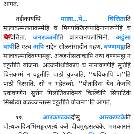
आगतं.
तट्टीकायम्पि
माला…पे… चित्तिता
ति
मालाकम्मलताकम्मेहि च मिगपक्खिरूपादिनानारूपेहि च
📜
विचित्तिता.
जनरञ्जनी
ति बालजनपलोभिनी.
अट्ठंसा
वापी
ति एत्थ
अपि
-सद्देन सोळसंसादीनं गहणं.
वण्णमट्ठा
ति
मालाकम्मादिवण्णमट्ठा. अञ्जनीसलाकापि तथा वण्णमट्ठा न
वट्टतीति योजना. अञ्जनीथविकाय च नानावण्णेहि सुत्तेहि
चित्तकम्मं न वट्टतीति पाठो युज्जति, ‘‘थविकापि वा’’ति
पाठो दिस्सति, सो न गहेतब्बो. ‘‘पीतादिना येन केनचि
एकवण्णेन सुत्तेन पिलोतिकादिमयं किञ्चिपि सिपाटिकं
सिब्बेत्वा वळञ्जन्तस्स वट्टतीति योजना’’ति आगतं.
.
आरकण्टका
दीसु
आरकण्टके
ति
१२
पोत्थकादिअभिसङ्खरणत्थं कते दीघमुखसत्थके. भमकारानं