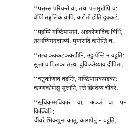
‘‘पत्तस्स परियन्ते वा, तथा पत्तमुखेपि च;
वेणिं सङ्खलिकं वापि, करोतो होति दुक्कटं.
‘‘पट्टम्पि
गण्ठिपासानं, अट्ठकोणादिकं विधिं;
तत्थग्घियगदारूपं, मुग्गरादिं करोन्ति च.
‘‘तत्थ कक्कटकक्खीनि, उट्ठापेन्ति न वट्टति;
सुत्ता च पिळका तत्थ, दुविञ्ञेय्याव दीपिता.
‘‘चतुकोणाव वट्टन्ति, गण्ठिपासकपट्टका;
कण्णकोणेसु सुत्तानि, रत्ते छिन्देय्य चीवरे.
‘‘सूचिकम्मविकारं
वा, अञ्ञं वा पन
किञ्चिपि;
चीवरे भिक्खुना कातुं, कारापेतुं न वट्टति.