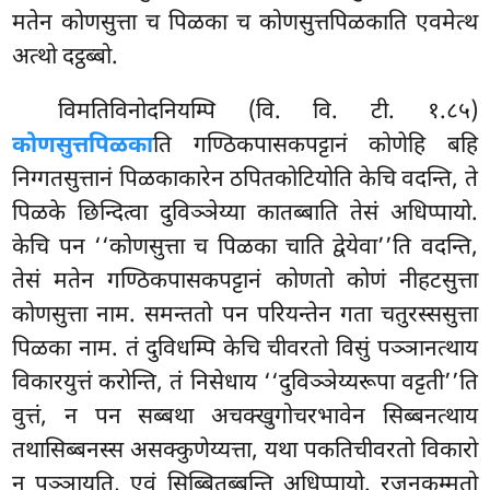
मतेन कोणसुत्ता च पिळका च कोणसुत्तपिळकाति एवमेत्थ
अत्थो दट्ठब्बो.
विमतिविनोदनियम्पि (वि. वि. टी. १.८५)
कोणसुत्तपिळका
ति गण्ठिकपासकपट्टानं कोणेहि बहि
निग्गतसुत्तानं पिळकाकारेन ठपितकोटियोति केचि वदन्ति, ते
पिळके छिन्दित्वा दुविञ्ञेय्या कातब्बाति तेसं अधिप्पायो.
केचि पन ‘‘कोणसुत्ता च पिळका चाति द्वेयेवा’’ति वदन्ति,
तेसं मतेन गण्ठिकपासकपट्टानं कोणतो कोणं नीहटसुत्ता
कोणसुत्ता नाम. समन्ततो पन परियन्तेन गता चतुरस्ससुत्ता
पिळका नाम. तं दुविधम्पि केचि चीवरतो विसुं पञ्ञानत्थाय
विकारयुत्तं करोन्ति, तं निसेधाय ‘‘दुविञ्ञेय्यरूपा वट्टती’’ति
वुत्तं, न पन सब्बथा अचक्खुगोचरभावेन सिब्बनत्थाय
तथासिब्बनस्स असक्कुणेय्यत्ता, यथा पकतिचीवरतो विकारो
न पञ्ञायति, एवं सिब्बितब्बन्ति अधिप्पायो. रजनकम्मतो