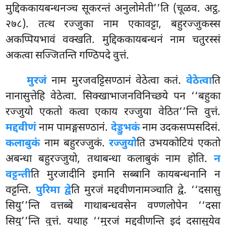
मुद्दिककायबन्धनञ्च सूकरन्तं अनुलोमेती’’ति (चूळव. अट्ठ.
२७८). तत्थ रज्जुका नाम एकावट्टा, बहुरज्जुकस्स
अकप्पियभावं वक्खति. मुद्दिककायबन्धनं नाम चतुरस्सं
अकत्वा सज्जितन्ति गण्ठिपदे वुत्तं.
मुरजं
नाम मुरजवट्टिसण्ठानं वेठेत्वा कतं.
वेठेत्वा
ति
नानासुत्तेहि वेठेत्वा. सिक्खाभाजनविनिच्छये पन ‘‘बहुका
रज्जुयो एकतो कत्वा एकाय रज्जुया वेठित’’न्ति वुत्तं.
मद्दवीणं
नाम पामङ्गसण्ठानं.
देड्डुभकं
नाम उदकसप्पसदिसं.
कलाबुकं
नाम बहुरज्जुकं.
रज्जुयो
ति उभयकोटियं एकतो
अबन्धा बहुरज्जुयो, तथाबन्धा कलाबुकं नाम होति.
न
वट्टन्ती
ति मुरजादीनि इमानि सब्बानि कायबन्धनानि न
वट्टन्ति.
पुरिमा द्वे
ति मुरजं
मद्दवीणनामञ्चाति द्वे. ‘‘दसासु
सियु’’न्ति वत्तब्बे गाथाबन्धवसेन वण्णलोपेन ‘‘दसा
सियु’’न्ति वुत्तं. यथाह ‘‘मुरजं मद्दवीणन्ति इदं दसासुयेव