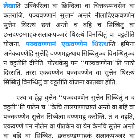
लेखा
ति उक्किरित्वा वा छिन्दित्वा वा चित्तकम्मवसेन वा
कतराजि. पञ्चवण्णानं सुत्तानं अन्तरे नीलादिएकवण्णेन
सुत्तेन थिरत्थं छत्तं अन्तो च बहि च सिब्बितुं वा
छत्तदण्डग्गाहकसलाकपञ्जरं थिरत्थं विनन्धितुं वा वट्टतीति
योजना.
पञ्चवण्णानं एकवण्णेन थिरत्थ
न्ति इमिना
अनेकवण्णेहि सुत्तेहि
वण्णमट्ठत्थाय सिब्बितुञ्च विनन्धितुञ्च
न वट्टतीति दीपेति. पोत्थकेसु पन ‘‘पञ्चवण्णेना’’ति पाठो
दिस्सति, तस्स एकवण्णेन पञ्चवण्णेन वा सुत्तेन थिरत्थं
सिब्बितुं विनन्धितुं वा वट्टतीति योजना कातब्बा होति.
एत्थ च हेट्ठा वुत्तेन ‘‘पञ्चवण्णेन सुत्तेन सिब्बितुं न च
वट्टती’’ति पाठेन च ‘‘केचि तालपण्णच्छत्तं अन्तो वा बहि वा
पञ्चवण्णेन सुत्तेन सिब्बेत्वा वण्णमट्ठं करोन्ति, तं न वट्टति,
एकवण्णे पन नीलेन वा पीतकेन वा येन केनचि सुत्तेन अन्तो
वा बहि वा सिब्बितुं, छत्तदण्डग्गाहकं सलाकपञ्जरं वा