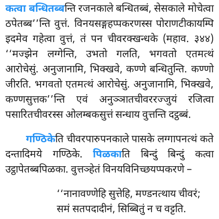
कत्वा बन्धितब्ब
न्ति रजनकाले बन्धितब्बं, सेसकाले मोचेत्वा
ठपेतब्ब’’न्ति वुत्तं. विनयसङ्गहप्पकरणस्स पोराणटीकायम्पि
इदमेव गहेत्वा वुत्तं, तं पन चीवरक्खन्धके (महाव. ३४४)
‘‘मज्झेन लग्गेन्ति, उभतो गलति, भगवतो एतमत्थं
आरोचेसुं. अनुजानामि, भिक्खवे, कण्णे बन्धितुन्ति. कण्णो
जीरति. भगवतो एतमत्थं आरोचेसुं. अनुजानामि, भिक्खवे,
कण्णसुत्तक’’न्ति एवं अनुञ्ञातचीवररज्जुयं रजित्वा
पसारितचीवरस्स ओलम्बकसुत्तं सन्धाय वुत्तन्ति दट्ठब्बं.
गण्ठिके
ति चीवरपारुपनकाले पासके लग्गापनत्थं कते
दन्तादिमये गण्ठिके.
पिळका
ति बिन्दुं बिन्दुं कत्वा
उट्ठापेतब्बपिळका. वुत्तञ्हेतं विनयविनिच्छयप्पकरणे –
‘‘नानावण्णेहि सुत्तेहि, मण्डनत्थाय चीवरं;
समं सतपदादीनं, सिब्बितुं न च वट्टति.