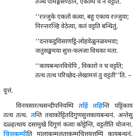
तञ्च पामङ्गसण्ठानं, एकम्पि च न वट्टति.
‘‘रज्जुके एकतो कत्वा, बहू एकाय रज्जुया;
निरन्तरञ्हि वेठेत्वा, कतं वट्टति बन्धितुं.
‘‘दन्तकट्ठविसाणट्ठि-लोहवेळुनळब्भवा;
जतुसङ्खमया सुत्त-फलजा विधका मता.
‘‘कायबन्धनविधेपि
, विकारो न च वट्टति;
तत्थ तत्थ परिच्छेद-लेखामत्तं तु वट्टती’’ति. –
वुत्तं.
विनयसारत्थसन्दीपनियम्पि
तहिं तहि
न्ति पट्टिकाय
तत्थ तत्थ.
त
न्ति तथाकोट्टितदिगुणसुत्तकायबन्धनं. अन्तेसु
दळ्हत्थाय दसामुखे दिगुणं कत्वा कोट्टेन्ति, वट्टतीति योजना.
चित्तकम्पी
ति मालाकम्मलताकम्मचित्तयुत्तम्पि कायबन्धनं.