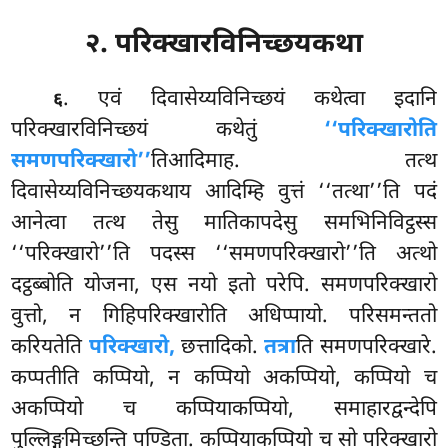
२. परिक्खारविनिच्छयकथा
. एवं दिवासेय्यविनिच्छयं कथेत्वा इदानि
६
परिक्खारविनिच्छयं कथेतुं
‘‘परिक्खारोति
समणपरिक्खारो’’
तिआदिमाह. तत्थ
दिवासेय्यविनिच्छयकथाय आदिम्हि वुत्तं ‘‘तत्था’’ति पदं
आनेत्वा तत्थ तेसु मातिकापदेसु समभिनिविट्ठस्स
‘‘परिक्खारो’’ति पदस्स ‘‘समणपरिक्खारो’’ति अत्थो
दट्ठब्बोति योजना, एस नयो इतो परेपि. समणपरिक्खारो
वुत्तो, न गिहिपरिक्खारोति अधिप्पायो. परिसमन्ततो
करियतेति
परिक्खारो,
छत्तादिको.
तत्रा
ति समणपरिक्खारे.
कप्पतीति कप्पियो, न कप्पियो अकप्पियो, कप्पियो च
अकप्पियो च कप्पियाकप्पियो, समाहारद्वन्देपि
पुल्लिङ्गमिच्छन्ति पण्डिता. कप्पियाकप्पियो
च सो परिक्खारो