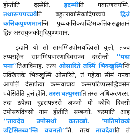
होन्तीति दस्सेति.
इदम्पी
ति पवारणत्तयम्पि.
तथारूपपच्चये
ति बहुतरावासिकादिपच्चये.
द्विन्नं
कत्तिकपुण्णमान
न्ति पुब्बकत्तिकपच्छिमकत्तिकसङ्खातानं
द्विन्नं अस्सयुजकोमुदिपुण्णमानं.
इदानि यो सो सामग्गिउपोसथदिवसो वुत्तो, तञ्च
तप्पसङ्गेन सामग्गिपवारणादिवसञ्च दस्सेन्तो
‘‘यदा
पना’’
तिआदिमाह. तत्थ
ओसारिते तस्मिं भिक्खुस्मि
न्ति
उक्खित्तके भिक्खुस्मिं ओसारिते, तं गहेत्वा सीमं गन्त्वा
आपत्तिं देसापेत्वा कम्मवाचाय कम्मपटिप्पस्सद्धिवसेन
पवेसितेति वुत्तं होति.
तस्स वत्थुस्सा
ति तस्स अधिकरणस्स.
तदा ठपेत्वा चुद्दसपन्नरसे अञ्ञो यो कोचि दिवसो
उपोसथदिवसो नाम होतीति सम्बन्धो. कस्माति आह
‘‘तावदेव उपोसथो कातब्बो. ‘पातिमोक्खं
उद्दिसितब्ब’न्ति वचनतो’’
ति. तत्थ
तावदेवा
ति तं