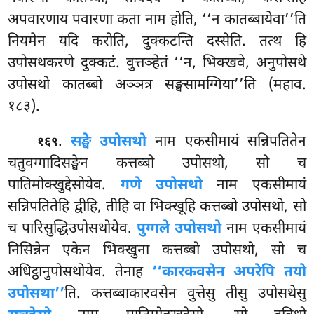
अपवारणाय पवारणा कता नाम होति, ‘‘न कातब्बायेवा’’ति
नियमेन यदि करोति, दुक्कटन्ति दस्सेति. तत्थ हि
उपोसथकरणे दुक्कटं. वुत्तञ्हेतं ‘‘न, भिक्खवे, अनुपोसथे
उपोसथो कातब्बो अञ्ञत्र सङ्घसामग्गिया’’ति (महाव.
१८३).
.
सङ्घे उपोसथो
नाम एकसीमायं सन्निपतितेन
१६९
चतुवग्गादिसङ्घेन कत्तब्बो उपोसथो, सो च
पातिमोक्खुद्देसोयेव.
गणे उपोसथो
नाम एकसीमायं
सन्निपतितेहि द्वीहि, तीहि वा भिक्खूहि कत्तब्बो उपोसथो, सो
च पारिसुद्धिउपोसथोयेव.
पुग्गले उपोसथो
नाम एकसीमायं
निसिन्नेन एकेन भिक्खुना कत्तब्बो उपोसथो, सो च
अधिट्ठानुपोसथोयेव. तेनाह
‘‘कारकवसेन अपरेपि तयो
उपोसथा’’
ति. कत्तब्बाकारवसेन वुत्तेसु तीसु उपोसथेसु