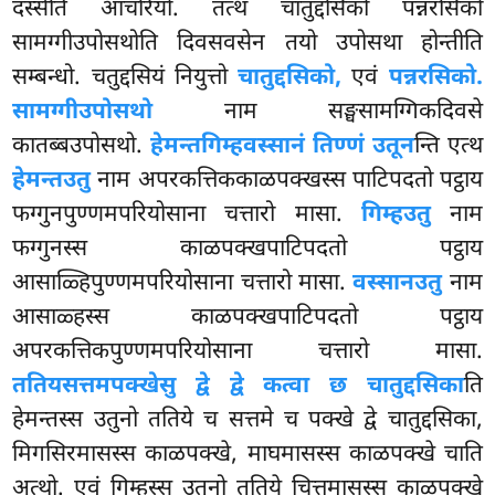
दस्सेति आचरियो. तत्थ चातुद्दसिको पन्नरसिको
सामग्गीउपोसथोति दिवसवसेन तयो उपोसथा होन्तीति
सम्बन्धो. चतुद्दसियं नियुत्तो
चातुद्दसिको,
एवं
पन्नरसिको.
सामग्गीउपोसथो
नाम सङ्घसामग्गिकदिवसे
कातब्बउपोसथो.
हेमन्तगिम्हवस्सानं तिण्णं उतून
न्ति एत्थ
हेमन्तउतु
नाम अपरकत्तिककाळपक्खस्स पाटिपदतो पट्ठाय
फग्गुनपुण्णमपरियोसाना चत्तारो मासा.
गिम्हउतु
नाम
फग्गुनस्स काळपक्खपाटिपदतो पट्ठाय
आसाळ्हिपुण्णमपरियोसाना चत्तारो मासा.
वस्सानउतु
नाम
आसाळ्हस्स काळपक्खपाटिपदतो पट्ठाय
अपरकत्तिकपुण्णमपरियोसाना चत्तारो मासा.
ततियसत्तमपक्खेसु द्वे द्वे कत्वा छ चातुद्दसिका
ति
हेमन्तस्स उतुनो ततिये च सत्तमे च पक्खे द्वे चातुद्दसिका,
मिगसिरमासस्स काळपक्खे, माघमासस्स काळपक्खे चाति
अत्थो. एवं गिम्हस्स उतुनो ततिये चित्तमासस्स काळपक्खे