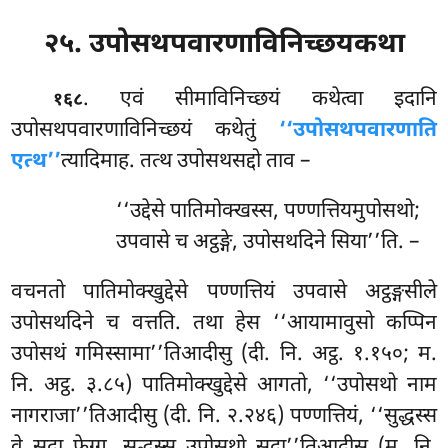
२५. उपोसथपवारणाविनिच्छयकथा
. एवं
सीमाविनिच्छयं कथेत्वा इदानि
१६८
उपोसथपवारणाविनिच्छयं कथेतुं
‘‘उपोसथपवारणाति
एत्थ’’
त्यादिमाह. तत्थ उपोसथसद्दो ताव –
‘‘उद्देसे
पातिमोक्खस्स, पण्णत्तियमुपोसथो;
उपवासे च अट्ठङ्गे, उपोसथदिने सिया’’ति. –
वचनतो पातिमोक्खुद्देसे पण्णत्तियं उपवासे अट्ठङ्गसीले
उपोसथदिने च वत्तति. तथा हेस ‘‘आयामावुसो कप्पिन
उपोसथं गमिस्सामा’’तिआदीसु (दी. नि. अट्ठ. १.१५०; म.
नि. अट्ठ. ३.८५) पातिमोक्खुद्देसे आगतो, ‘‘उपोसथो नाम
नागराजा’’तिआदीसु (दी. नि. २.२४६) पण्णत्तियं, ‘‘सुद्धस्स
वे सदा फेग्गु, सुद्धस्स उपोसथो सदा’’तिआदीसु (म. नि.