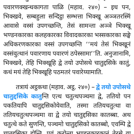
पवारणक्खन्धकागता पाळि (महाव. २४०) – इध पन,
भिक्खवे, सम्बहुला सन्दिट्ठा सम्भत्ता भिक्खू अञ्ञतरस्मिं
आवासे वस्सं उपगच्छन्ति, तेसं सामन्ता अञ्ञे भिक्खू
भण्डनकारका कलहकारका विवादकारका भस्सकारका सङ्घे
अधिकरणकारका वस्सं उपगच्छन्ति ‘‘मयं तेसं भिक्खूनं
वस्संवुत्थानं पवारणाय पवारणं ठपेस्सामा’’ति. अनुजानामि,
भिक्खवे, तेहि भिक्खूहि द्वे तयो उपोसथे चातुद्दसिके कातुं,
कथं मयं तेहि भिक्खूहि पठमतरं पवारेय्यामाति.
तत्रायं अट्ठकथा (महाव. अट्ठ. २४०) –
द्वे तयो उपोसथे
चातुद्दसिके कातु
न्ति एत्थ चतुत्थपञ्चमा द्वे, ततियो पन
पकतियापि चातुद्दसिकोयेवाति, तस्मा ततियचतुत्था वा
ततियचतुत्थपञ्चमा वा द्वे तयो चातुद्दसिका कातब्बा. अथ
चतुत्थे कते सुणन्ति, पञ्चमो चातुद्दसिको कातब्बो, एवम्पि द्वे
चातुद्दसिका होन्ति. एवं करोन्ता भण्डनकारकानं तेरसे वा