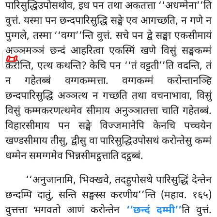
पारिसुद्धिउपोसथोव, इध पन तथा अकतत्ता ‘‘अधम्मेना’’ति
वुत्तं. यस्मा पन छन्दपारिसुद्धि सङ्घे एव आगच्छति, न गणे न
पुग्गले, तस्मा ‘‘वग्ग’’न्ति वुत्तं. सचे पन द्वे सङ्घा एकसीमायं
अञ्ञमञ्ञं छन्दं आहरित्वा एकस्मिं खणे विसुं सङ्घकम्मं
📜
करोन्ति, एत्थ कथन्ति? केचि पन ‘‘तं वट्टती’’ति वदन्ति, तं
न गहेतब्बं वग्गकम्मत्ता. वग्गकम्मं करोन्तानञ्हि
छन्दपारिसुद्धि
अञ्ञत्थ न गच्छति तथा वचनाभावा, विसुं
विसुं कम्मकरणत्थमेव सीमाय अनुञ्ञातत्ता चाति गहेतब्बं.
विहारसीमाय पन सङ्घे विज्जमानेपि केनचि पच्चयेन
खण्डसीमाय तीसु, द्वीसु वा पारिसुद्धिउपोसथं करोन्तेसु कम्मं
धम्मेन समग्गमेव भिन्नसीमट्ठत्ताति दट्ठब्बं.
‘‘अनुजानामि, भिक्खवे, तदहुपोसथे पारिसुद्धिं देन्तेन
छन्दम्पि दातुं, सन्ति सङ्घस्स करणीय’’न्ति
(महाव. १६५)
वुत्तत्ता भगवतो आणं करोन्तेन
‘‘छन्दं दम्मी’’
ति वुत्तं.