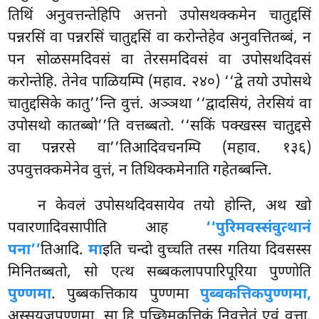
तिथिं अनुवत्तन्तेहिपि अत्तनो उपोसथक्कमेन चातुद्दसिं
पन्नरसिं वा पन्नरसिं चातुद्दसिं
वा करोन्तेहेव अनुवत्तितब्बं, न
पन सोळसमदिवसं वा तेरसमदिवसं वा उपोसथदिवसं
करोन्तेहि. तेनेव पाळियम्पि (महाव. २४०) ‘‘द्वे तयो उपोसथे
चातुद्दसिके कातु’’न्ति वुत्तं. अञ्ञथा ‘‘द्वादसियं, तेरसियं वा
उपोसथो कातब्बो’’ति वत्तब्बतो. ‘‘सकिं पक्खस्स चातुद्दसे
वा पन्नरसे वा’’तिआदिवचनम्पि (महाव. १३६)
उपवुत्तक्कमेनेव वुत्तं, न तिथिक्कमेनाति गहेतब्बन्ति.
न केवलं उपोसथदिवसायेव तयो होन्ति, अथ खो
पवारणादिवसापीति आह
‘‘पुरिमवस्संवुत्थानं
पना’’
तिआदि.
मा
इति चन्दो वुच्चति तस्स गतिया दिवसस्स
मिनितब्बतो, सो एत्थ सब्बकलापपारिपूरिया पुण्णोति
पुण्णमा
. पुब्बकत्तिकाय पुण्णमा
पुब्बकत्तिकपुण्णमा,
अस्सयुजपुण्णमा. सा हि पच्छिमकत्तिकं निवत्तेतुं एवं वुत्ता.