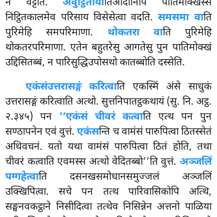
न वट्टति.
अवुट्ठिताया
तिआदीनिपि पातिमोक्खस्स
निट्ठितकालमेव परिसाय विसेसेत्वा वदति.
समसमा वा
ति
पुरिमेहि समपरिमाणा.
थोकतरा वा
ति पुरिमेहि
थोकतरपरिमाणा. एतेन बहुतरेसु आगतेसु पुन पातिमोक्खं
उद्दिसितब्बं, न पारिसुद्धिउपोसथो कातब्बोति दस्सेति.
एकंसं
उत्तरासङ्गं करित्वा
ति एकस्मिं अंसे साधुकं
उत्तरासङ्गं करित्वाति अत्थो. सुत्तनिपातट्ठकथायं (सु. नि. अट्ठ.
२.३४५) पन
‘‘एकंसं चीवरं कत्वा
ति एत्थ पन पुन
सण्ठापनेन एवं वुत्तं.
एकंस
न्ति च वामंसं पारुपित्वा ठितस्सेतं
अधिवचनं. यतो यथा वामंसं पारुपित्वा ठितं होति, तथा
चीवरं कत्वाति एवमस्स अत्थो वेदितब्बो’’ति वुत्तं.
अञ्जलिं
पग्गहेत्वा
ति दसनखसमोधानसमुज्जलं अञ्जलिं
उक्खिपित्वा. सचे पन तत्थ पारिवासिकोपि अत्थि,
सङ्घनवकट्ठाने निसीदित्वा तत्थेव निसिन्नेन अत्तनो पाळिया