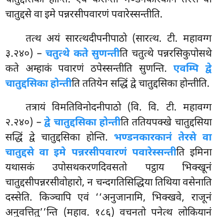
चातुद्दसे वा इमे पन्नरसीपवारणं पवारेस्सन्तीति.
तत्थ
अयं सारत्थदीपनीपाठो (सारत्थ. टी. महावग्ग
३.२४०) –
चतुत्थे कते सुणन्ती
ति चतुत्थे पन्नरसिकुपोसथे
कते अम्हाकं पवारणं ठपेस्सन्तीति सुणन्ति.
एवम्पि द्वे
चातुद्दसिका होन्ती
ति ततियेन सद्धिं द्वे चातुद्दसिका होन्तीति.
तत्रायं विमतिविनोदनीपाठो (वि. वि. टी. महावग्ग
२.२४०) –
द्वे चातुद्दसिका होन्ती
ति ततियपक्खे चातुद्दसिया
सद्धिं द्वे चातुद्दसिका होन्ति.
भण्डनकारकानं तेरसे वा
चातुद्दसे वा इमे पन्नरसीपवारणं पवारेस्सन्ती
ति इमिना
यथासकं उपोसथकरणदिवसतो पट्ठाय भिक्खूनं
चातुद्दसीपन्नरसीवोहारो, न चन्दगतिसिद्धिया तिथिया वसेनाति
दस्सेति. किञ्चापि एवं ‘‘अनुजानामि, भिक्खवे, राजूनं
अनुवत्तितु’’न्ति (महाव. १८६) वचनतो पनेत्थ लोकियानं