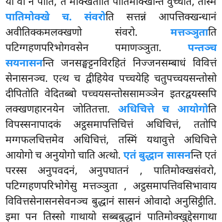
यो वा नं पाति, तं मोक्खेतीति पातिमोक्खन्ति वुच्चति, तस्मिं
पातिमोक्खे च. संवरो
ति सत्तन्नं आपत्तिक्खन्धानं
अवीतिक्कमलक्खणो संवरो.
मत्तञ्ञुता
ति
पटिग्गहणपरिभोगवसेन पमाणञ्ञुता.
पन्तञ्च
सयनासन
न्ति जनसङ्घट्टनविरहितं निज्जनसम्बाधं विवित्तं
सेनासनञ्च. एत्थ च द्वीहियेव पच्चयेहि चतुपच्चयसन्तोसो
दीपितोति वेदितब्बो पच्चयसन्तोससामञ्ञेन इतरद्वयस्सपि
लक्खणहारनयेन जोतितत्ता.
अधिचित्ते च आयोगो
ति
विपस्सनापादकं अट्ठसमापत्तिचित्तं अधिचित्तं, ततोपि
मग्गफलचित्तमेव अधिचित्तं, तस्मिं यथावुत्ते अधिचित्ते
आयोगो च अनुयोगो चाति अत्थो.
एतं बुद्धान सासन
न्ति एतं
परस्स अनुपवदनं, अनुपघातनं
, पातिमोक्खसंवरो,
पटिग्गहणपरिभोगेसु मत्तञ्ञुता
, अट्ठसमापत्तिवसिभावाय
विवित्तसेनासनसेवनञ्च बुद्धानं सासनं ओवादो अनुसिट्ठीति.
इमा पन तिस्सो गाथायो सब्बबुद्धानं पातिमोक्खुद्देसगाथा