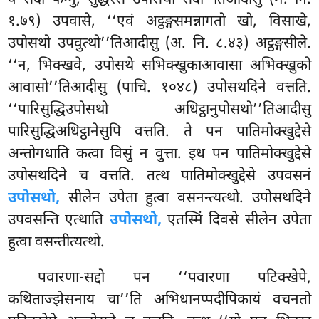
१.७९) उपवासे, ‘‘एवं अट्ठङ्गसमन्नागतो खो, विसाखे,
उपोसथो उपवुत्थो’’तिआदीसु (अ. नि. ८.४३) अट्ठङ्गसीले.
‘‘न, भिक्खवे, उपोसथे सभिक्खुकाआवासा अभिक्खुको
आवासो’’तिआदीसु (पाचि. १०४८) उपोसथदिने वत्तति.
‘‘पारिसुद्धिउपोसथो अधिट्ठानुपोसथो’’तिआदीसु
पारिसुद्धिअधिट्ठानेसुपि वत्तति. ते पन पातिमोक्खुद्देसे
अन्तोगधाति कत्वा विसुं न वुत्ता. इध पन पातिमोक्खुद्देसे
उपोसथदिने च वत्तति. तत्थ पातिमोक्खुद्देसे उपवसनं
उपोसथो,
सीलेन उपेता हुत्वा वसनन्त्यत्थो. उपोसथदिने
उपवसन्ति एत्थाति
उपोसथो,
एतस्मिं दिवसे सीलेन उपेता
हुत्वा वसन्तीत्यत्थो.
पवारणा-सद्दो पन ‘‘पवारणा पटिक्खेपे,
कथिताज्झेसनाय चा’’ति अभिधानप्पदीपिकायं वचनतो