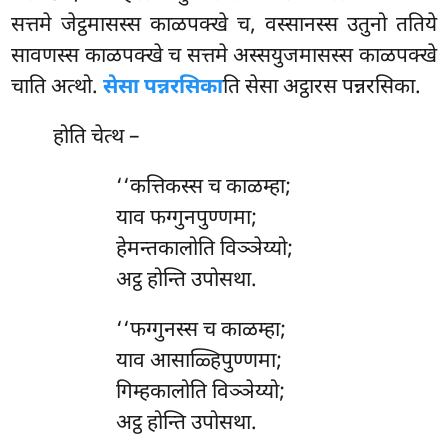
सत्तमे जेट्ठमासस्स
काळपक्खे च, वस्सानस्स उतुनो ततिये
सावणस्स काळपक्खे च सत्तमे अस्सयुजमासस्स काळपक्खे
चाति अत्थो.
सेसा पन्नरसिका
ति सेसा अट्ठारस पन्नरसिका.
होति चेत्थ –
‘‘कत्तिकस्स च काळम्हा;
याव फग्गुनपुण्णमा;
हेमन्तकालोति विञ्ञेय्यो;
अट्ठ होन्ति उपोसथा.
‘‘फग्गुनस्स च काळम्हा;
याव आसाळ्हिपुण्णमा;
गिम्हकालोति विञ्ञेय्यो;
अट्ठ होन्ति उपोसथा.