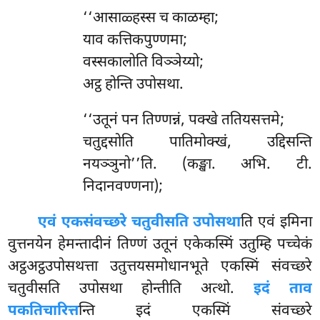
‘‘आसाळ्हस्स च काळम्हा;
याव कत्तिकपुण्णमा;
वस्सकालोति
विञ्ञेय्यो;
अट्ठ होन्ति उपोसथा.
‘‘उतूनं पन तिण्णन्नं, पक्खे ततियसत्तमे;
चतुद्दसोति पातिमोक्खं, उद्दिसन्ति
नयञ्ञुनो’’ति. (कङ्खा. अभि. टी.
निदानवण्णना);
एवं एकसंवच्छरे चतुवीसति उपोसथा
ति एवं इमिना
वुत्तनयेन हेमन्तादीनं तिण्णं उतूनं एकेकस्मिं उतुम्हि पच्चेकं
अट्ठअट्ठउपोसथत्ता उतुत्तयसमोधानभूते एकस्मिं संवच्छरे
चतुवीसति उपोसथा होन्तीति अत्थो.
इदं ताव
पकतिचारित्त
न्ति इदं एकस्मिं संवच्छरे