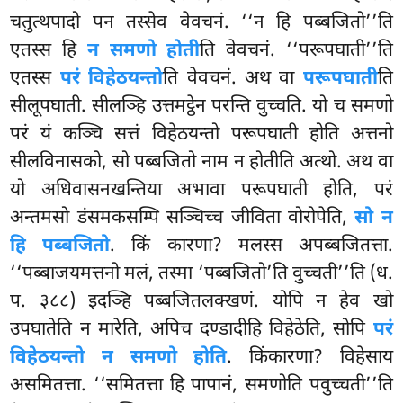
चतुत्थपादो पन तस्सेव वेवचनं. ‘‘न हि पब्बजितो’’ति
एतस्स हि
न समणो होती
ति वेवचनं. ‘‘परूपघाती’’ति
एतस्स
परं विहेठयन्तो
ति वेवचनं. अथ वा
परूपघाती
ति
सीलूपघाती. सीलञ्हि उत्तमट्ठेन परन्ति वुच्चति. यो च समणो
परं यं कञ्चि सत्तं विहेठयन्तो परूपघाती होति अत्तनो
सीलविनासको, सो पब्बजितो नाम न होतीति अत्थो. अथ वा
यो अधिवासनखन्तिया अभावा परूपघाती होति, परं
अन्तमसो डंसमकसम्पि सञ्चिच्च जीविता वोरोपेति,
सो न
हि पब्बजितो
. किं कारणा? मलस्स अपब्बजितत्ता.
‘‘पब्बाजयमत्तनो मलं, तस्मा ‘पब्बजितो’ति वुच्चती’’ति (ध.
प. ३८८) इदञ्हि पब्बजितलक्खणं. योपि न हेव खो
उपघातेति न मारेति, अपिच दण्डादीहि विहेठेति, सोपि
परं
विहेठयन्तो न समणो होति
. किंकारणा? विहेसाय
असमितत्ता. ‘‘समितत्ता हि पापानं, समणोति पवुच्चती’’ति