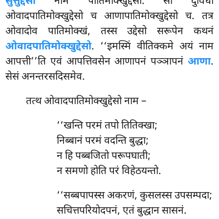
सुत्तुद्देसो
नाम पातिमोक्खुद्देसो. सो दुविधो
ओवादपातिमोक्खुद्देसो च आणापातिमोक्खुद्देसो च. तत्र
ओवादोव पातिमोक्खं, तस्स उद्देसो सरूपेन कथनं
ओवादपातिमोक्खुद्देसो
. ‘‘इमस्मिं वीतिक्कमे अयं नाम
आपत्ती’’ति एवं आपत्तिवसेन आणापनं पञ्ञापनं
आणा
.
सेसं अनन्तरसदिसमेव.
तत्थ ओवादपातिमोक्खुद्देसो नाम –
‘‘खन्ति परमं तपो तितिक्खा;
निब्बानं परमं वदन्ति बुद्धा;
न हि पब्बजितो परूपघाती;
न समणो होति परं विहेठयन्तो.
‘‘सब्बपापस्स
अकरणं, कुसलस्स उपसम्पदा;
सचित्तपरियोदपनं, एतं बुद्धान सासनं.