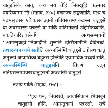
चातुद्दसिके कातुं, कथं मयं तेहि भिक्खूहि पठमतरं
पवारेय्यामा’’ति (महाव. २४०) वचनञ्च सङ्गण्हाति. एत्थ च
पठमसुत्तस्स एकेकस्स उतुनो ततियसत्तमपक्खस्स चातुद्दसे
वा अवसेसस्स पन्नरसे वा सकिं पातिमोक्खं उद्दिसितब्बन्ति.
पकतिचारित्तवसेनपि अत्थसम्भवतो
‘‘आगन्तुकेही’’तिआदीनि सुत्तानि दस्सितानीति वेदितब्बं.
तथारूपपच्चये सती
ति अञ्ञस्मिम्पि चातुद्दसे उपोसथं कातुं
अनुरूपे आवासिका बहुतरा होन्तीति एवमादिके पच्चये सति.
अञ्ञस्मिम्पि चातुद्दसे
ति तिण्णं उतूनं
ततियसत्तमपक्खचातुद्दसतो अञ्ञस्मिं चातुद्दसे.
तत्रायं
पाळि (महाव. १७८) –
‘‘इध पन, भिक्खवे, आवासिकानं भिक्खूनं
चातुद्दसो होति, आगन्तुकानं पन्नरसो. सचे