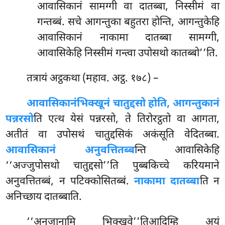
आवासिकानं सामग्गी वा दातब्बा, निस्सीमं वा
गन्तब्बं. सचे आगन्तुका बहुतरा होन्ति, आगन्तुकेहि
आवासिकानं नाकामा दातब्बा सामग्गी,
आवासिकेहि निस्सीमं गन्त्वा उपोसथो कातब्बो’’ति.
तत्रायं
अट्ठकथा (महाव. अट्ठ. १७८) –
आवासिकानं
भिक्खूनं चातुद्दसो होति, आगन्तुकानं
पन्नरसो
ति एत्थ येसं पन्नरसो, ते तिरोरट्ठतो वा आगता,
अतीतं वा उपोसथं चातुद्दसिकं अकंसूति वेदितब्बा.
आवासिकानं अनुवत्तितब्ब
न्ति आवासिकेहि
‘‘अज्जुपोसथो चातुद्दसो’’ति पुब्बकिच्चे करियमाने
अनुवत्तितब्बं, न पटिक्कोसितब्बं.
नाकामा दातब्बा
ति न
अनिच्छाय दातब्बाति.
‘‘अनुजानामि भिक्खवे’’तिआदिम्हि अयं