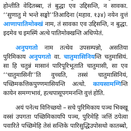
होन्तीति वेदितब्बा, तं बुद्धा एव उद्दिसन्ति, न सावका.
‘‘सुणातु मे भन्ते सङ्घो’’तिआदिना (महाव. १३४) नयेन वुत्तं
आणापातिमोक्खं
नाम, तं सावका एव उद्दिसन्ति, न बुद्धा.
इदमेव च इमस्मिं अत्थे पातिमोक्खन्ति अधिप्पेतं.
अनुपगतो
नाम तत्थेव उपसम्पन्नो, असतिया
पुरिमिकाय
अनुपगतो
वा.
चातुमासिनिय
न्ति चतुमासियं.
सा हि चतुन्नं मासानं पारिपूरिभूताति चातुमासी, सा एव
‘‘चातुमासिनी’’ति वुच्चति, तस्सं चातुमासिनियं,
पच्छिमकत्तिकपुण्णमासियन्ति अत्थो.
कायसामग्गि
न्ति
कायेन समग्गभावं, हत्थपासूपगमनन्ति वुत्तं होति.
अयं पनेत्थ विनिच्छयो – सचे पुरिमिकाय पञ्च भिक्खू
वस्सं उपगता पच्छिमिकायपि पञ्च, पुरिमेहि ञत्तिं ठपेत्वा
पवारिते पच्छिमेहि तेसं सन्तिके पारिसुद्धिउपोसथो कातब्बो,