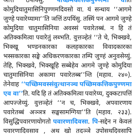
ञत्तिं ठपयिंसु.
पच्छिमकत्तिकपुण्णमा वा
ति
कोमुदिचातुमासिनिपुण्णमदिवसो वा. यं सन्धाय ‘‘आगमे
जुण्हे पवारेय्यामा’’ति ञत्तिं ठपयिंसु. तस्मिं पन आगमे जुण्हे
कोमुदिया चातुमासिनिया अवस्सं पवारेतब्बं. न हि तं
अतिक्कमित्वा पवारेतुं लब्भति. वुत्तञ्हेतं ‘‘ते चे, भिक्खवे,
भिक्खू भण्डनकारका कलहकारका विवादकारका
भस्सकारका सङ्घे अधिकरणकारका तम्पि जुण्हं अनुवसेय्युं.
तेहि, भिक्खवे, भिक्खूहि सब्बेहेव आगमे जुण्हे कोमुदिया
चातुमासिनिया अकामा पवारेतब्ब’’न्ति (महाव. २४०).
तेनेवाह
‘‘पच्छिमवस्संवुत्थानञ्च पच्छिमकत्तिकपुण्णमा
एव वा’’
ति. यदि हि तं अतिक्कमित्वा पवारेय्य, दुक्कटापत्तिं
आपज्जेय्युं. वुत्तञ्हेतं ‘‘न च, भिक्खवे, अपवारणाय
पवारेतब्बं अञ्ञत्र सङ्घसामग्गिया’’ति (महाव. २३३).
विसुद्धिपवारणायोगतो
पवारणादिवसा
.
पि
-सद्देन न केवलं
पवारणादिवसाव
, अथ खो तदञ्ञे उपोसथदिवसापि