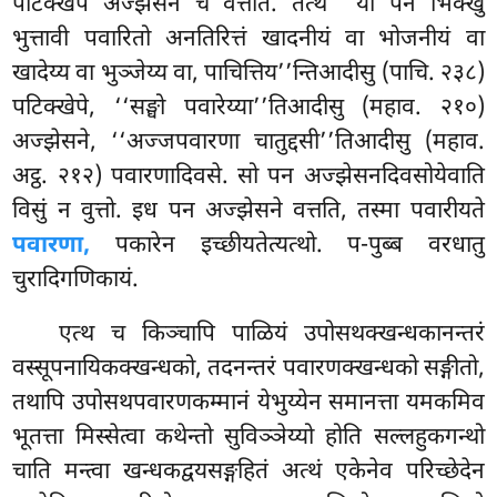
पटिक्खेपे अज्झेसने च वत्तति. तत्थ ‘‘यो पन भिक्खु
भुत्तावी पवारितो अनतिरित्तं खादनीयं वा भोजनीयं वा
खादेय्य वा भुञ्जेय्य वा, पाचित्तिय’’न्तिआदीसु (पाचि. २३८)
पटिक्खेपे, ‘‘सङ्घो पवारेय्या’’तिआदीसु (महाव. २१०)
अज्झेसने, ‘‘अज्जपवारणा चातुद्दसी’’तिआदीसु (महाव.
अट्ठ. २१२) पवारणादिवसे. सो पन अज्झेसनदिवसोयेवाति
विसुं न वुत्तो. इध पन अज्झेसने वत्तति, तस्मा पवारीयते
पवारणा,
पकारेन इच्छीयतेत्यत्थो. प-पुब्ब वरधातु
चुरादिगणिकायं.
एत्थ च किञ्चापि पाळियं उपोसथक्खन्धकानन्तरं
वस्सूपनायिकक्खन्धको, तदनन्तरं पवारणक्खन्धको सङ्गीतो,
तथापि उपोसथपवारणकम्मानं येभुय्येन समानत्ता यमकमिव
भूतत्ता मिस्सेत्वा कथेन्तो सुविञ्ञेय्यो होति सल्लहुकगन्थो
चाति मन्त्वा खन्धकद्वयसङ्गहितं अत्थं
एकेनेव परिच्छेदेन