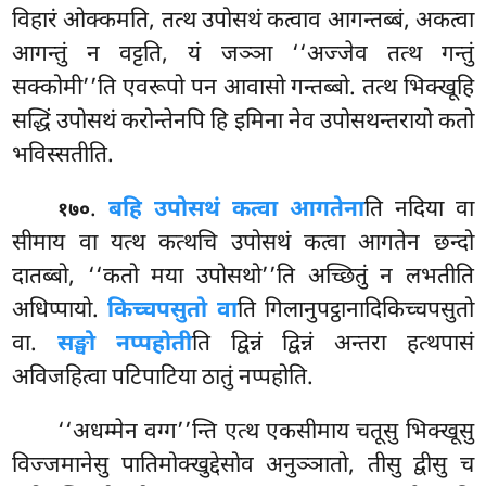
विहारं ओक्कमति, तत्थ उपोसथं कत्वाव आगन्तब्बं, अकत्वा
आगन्तुं न वट्टति, यं जञ्ञा ‘‘अज्जेव तत्थ गन्तुं
सक्कोमी’’ति एवरूपो पन आवासो गन्तब्बो. तत्थ भिक्खूहि
सद्धिं उपोसथं करोन्तेनपि हि इमिना नेव उपोसथन्तरायो कतो
भविस्सतीति.
.
बहि उपोसथं कत्वा आगतेना
ति नदिया वा
१७०
सीमाय वा यत्थ कत्थचि उपोसथं कत्वा आगतेन छन्दो
दातब्बो, ‘‘कतो मया उपोसथो’’ति अच्छितुं न लभतीति
अधिप्पायो.
किच्चपसुतो वा
ति गिलानुपट्ठानादिकिच्चपसुतो
वा.
सङ्घो नप्पहोती
ति द्विन्नं द्विन्नं अन्तरा हत्थपासं
अविजहित्वा पटिपाटिया ठातुं नप्पहोति.
‘‘अधम्मेन वग्ग’’न्ति एत्थ एकसीमाय चतूसु भिक्खूसु
विज्जमानेसु पातिमोक्खुद्देसोव अनुञ्ञातो, तीसु द्वीसु च