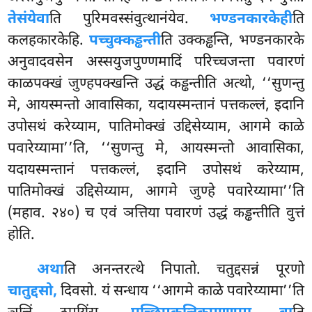
तेसंयेवा
ति
पुरिमवस्संवुत्थानंयेव.
भण्डनकारकेही
ति
कलहकारकेहि.
पच्चुक्कड्ढन्ती
ति उक्कड्ढन्ति, भण्डनकारके
अनुवादवसेन अस्सयुजपुण्णमादिं परिच्चजन्ता पवारणं
काळपक्खं जुण्हपक्खन्ति उद्धं कड्ढन्तीति अत्थो, ‘‘सुणन्तु
मे, आयस्मन्तो आवासिका, यदायस्मन्तानं पत्तकल्लं, इदानि
उपोसथं करेय्याम, पातिमोक्खं उद्दिसेय्याम, आगमे काळे
पवारेय्यामा’’ति, ‘‘सुणन्तु मे, आयस्मन्तो आवासिका,
यदायस्मन्तानं पत्तकल्लं, इदानि उपोसथं करेय्याम,
पातिमोक्खं उद्दिसेय्याम, आगमे जुण्हे पवारेय्यामा’’ति
(महाव. २४०) च एवं ञत्तिया पवारणं उद्धं कड्ढन्तीति वुत्तं
होति.
अथा
ति अनन्तरत्थे निपातो. चतुद्दसन्नं पूरणो
चातुद्दसो,
दिवसो. यं सन्धाय ‘‘आगमे काळे पवारेय्यामा’’ति