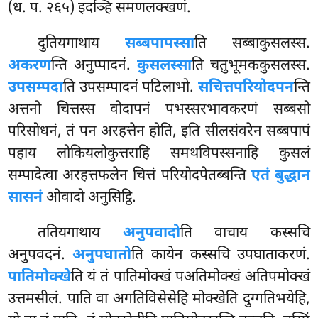
(ध. प. २६५) इदञ्हि समणलक्खणं.
दुतियगाथाय
सब्बपापस्सा
ति सब्बाकुसलस्स.
अकरण
न्ति अनुप्पादनं.
कुसलस्सा
ति चतुभूमककुसलस्स.
उपसम्पदा
ति उपसम्पादनं पटिलाभो.
सचित्तपरियोदपन
न्ति
अत्तनो चित्तस्स वोदापनं पभस्सरभावकरणं सब्बसो
परिसोधनं, तं पन अरहत्तेन होति, इति सीलसंवरेन सब्बपापं
पहाय लोकियलोकुत्तराहि समथविपस्सनाहि कुसलं
सम्पादेत्वा अरहत्तफलेन चित्तं परियोदपेतब्बन्ति
एतं बुद्धान
सासनं
ओवादो अनुसिट्ठि.
ततियगाथाय
अनुपवादो
ति वाचाय कस्सचि
अनुपवदनं.
अनुपघातो
ति कायेन कस्सचि उपघाताकरणं.
पातिमोक्खे
ति यं तं पातिमोक्खं पअतिमोक्खं अतिपमोक्खं
उत्तमसीलं. पाति वा अगतिविसेसेहि मोक्खेति दुग्गतिभयेहि,