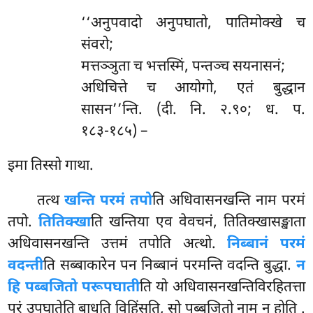
‘‘अनुपवादो अनुपघातो, पातिमोक्खे च
संवरो;
मत्तञ्ञुता च भत्तस्मिं, पन्तञ्च सयनासनं;
अधिचित्ते च आयोगो, एतं बुद्धान
सासन’’न्ति. (दी. नि. २.९०; ध. प.
१८३-१८५) –
इमा तिस्सो गाथा.
तत्थ
खन्ति परमं तपो
ति अधिवासनखन्ति नाम परमं
तपो.
तितिक्खा
ति खन्तिया एव वेवचनं, तितिक्खासङ्खाता
अधिवासनखन्ति उत्तमं तपोति अत्थो.
निब्बानं परमं
वदन्ती
ति सब्बाकारेन पन निब्बानं परमन्ति वदन्ति बुद्धा.
न
हि पब्बजितो परूपघाती
ति यो अधिवासनखन्तिविरहितत्ता
परं उपघातेति बाधति विहिंसति, सो पब्बजितो नाम न होति
.