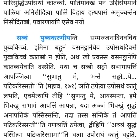
पारिसुद्धिउपोसथो कातब्बो. पातिमोक्खे पन उद्दिसियमाने
पाळिया अनिसीदित्वा पाळिं विहाय हत्थपासं अमुञ्चन्तेन
निसीदितब्बं. पवारणायपि एसेव नयो.
सब्बं पुब्बकरणीय
न्ति सम्मज्जनादिनवविधं
पुब्बकिच्चं. इमिना बहूनं वसनट्ठानेयेव उपोसथदिवसे
पुब्बकिच्चं कातब्बं न होति, अथ खो एकस्स वसनट्ठानेपि
कातब्बंयेवाति दस्सेति. यथा च सब्बो सङ्घो सभागापत्तिं
आपज्जित्वा ‘‘सुणातु मे, भन्ते सङ्घो…पे…
पटिकरिस्सती’’ति (महाव. १७१) ञत्तिं ठपेत्वा उपोसथं कातुं
लभति, एवमेत्थापि तीहि ‘‘सुणन्तु मे, आयस्मन्ता, इमे
भिक्खू सभागं आपत्तिं आपन्ना, यदा अञ्ञं भिक्खुं सुद्धं
अनापत्तिकं पस्सिस्सन्ति, तदा तस्स सन्तिके तं आपत्तिं
पटिकरिस्सन्ती’’ति गणञत्तिं ठपेत्वा, द्वीहिपि ‘‘अञ्ञं सुद्धं
पस्सित्वा पटिकरिस्सामा’’ति वत्वा उपोसथं कातुं वट्टति.