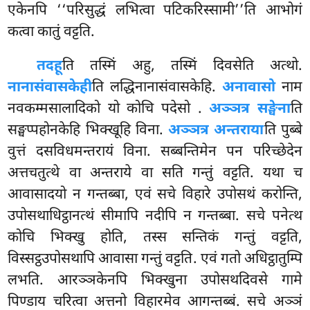
एकेनपि ‘‘परिसुद्धं लभित्वा पटिकरिस्सामी’’ति आभोगं
कत्वा कातुं वट्टति.
तदहू
ति
तस्मिं अहु, तस्मिं दिवसेति अत्थो.
नानासंवासकेही
ति लद्धिनानासंवासकेहि.
अनावासो
नाम
नवकम्मसालादिको यो कोचि पदेसो
.
अञ्ञत्र सङ्घेना
ति
सङ्घप्पहोनकेहि भिक्खूहि विना.
अञ्ञत्र अन्तराया
ति पुब्बे
वुत्तं दसविधमन्तरायं विना. सब्बन्तिमेन पन परिच्छेदेन
अत्तचतुत्थे वा अन्तराये वा सति गन्तुं वट्टति. यथा च
आवासादयो न गन्तब्बा, एवं सचे विहारे उपोसथं करोन्ति,
उपोसथाधिट्ठानत्थं सीमापि नदीपि न गन्तब्बा. सचे पनेत्थ
कोचि भिक्खु होति, तस्स सन्तिकं गन्तुं वट्टति,
विस्सट्ठउपोसथापि आवासा गन्तुं वट्टति. एवं गतो अधिट्ठातुम्पि
लभति. आरञ्ञकेनपि भिक्खुना उपोसथदिवसे गामे
पिण्डाय चरित्वा अत्तनो विहारमेव आगन्तब्बं. सचे अञ्ञं