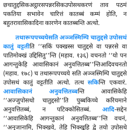
छचातुद्दसिकअट्ठारसपन्नरसिकउपोसथकरणं ताव पठमं
पकतिया सभावेन चारित्तं कातब्बं कम्मं होति, न
बहुतरावासिकादिना कारणेन कातब्बन्ति अत्थो.
तथारूपपच्चये
सति अञ्ञस्मिम्पि चातुद्दसे उपोसथं
कातुं वट्टती
ति ‘‘सकिं पक्खस्स चातुद्दसे वा पन्नरसे वा
पातिमोक्खं उद्दिसितु’’न्ति (महाव. १३६) वचनतो ‘‘यो पन
आगन्तुकेहि आवासिकानं अनुवत्तितब्ब’’न्तिआदिवचनतो
(महाव. १७८) च तथारूपपच्चये सति अञ्ञस्मिम्पि चातुद्दसे
उपोसथं कातुं वट्टतीति अत्थो. तत्थ
सकि
न्ति एकवारं.
आवासिकानं अनुवत्तितब्ब
न्ति आवासिकेहि
‘‘अज्जुपोसथो चातुद्दसो’’ति पुब्बकिच्चे करियमाने
अनुवत्तितब्बं, न पटिक्कोसितब्बं.
आदि
-सद्देन
‘‘आवासिकेहि आगन्तुकानं अनुवत्तितब्ब’’न्ति वचनं,
‘‘अनुजानामि, भिक्खवे, तेहि भिक्खूहि द्वे तयो उपोसथे