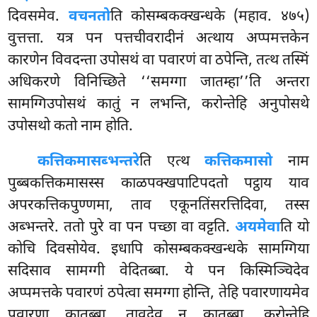
दिवसमेव.
वचनतो
ति कोसम्बकक्खन्धके (महाव. ४७५)
वुत्तत्ता. यत्र पन पत्तचीवरादीनं अत्थाय अप्पमत्तकेन
कारणेन विवदन्ता उपोसथं वा पवारणं वा ठपेन्ति, तत्थ तस्मिं
अधिकरणे विनिच्छिते ‘‘समग्गा जातम्हा’’ति अन्तरा
सामग्गिउपोसथं कातुं न लभन्ति, करोन्तेहि अनुपोसथे
उपोसथो कतो नाम होति.
कत्तिकमासब्भन्तरे
ति एत्थ
कत्तिकमासो
नाम
पुब्बकत्तिकमासस्स काळपक्खपाटिपदतो पट्ठाय याव
अपरकत्तिकपुण्णमा, ताव एकूनतिंसरत्तिदिवा, तस्स
अब्भन्तरे. ततो पुरे वा पन पच्छा वा वट्टति.
अयमेवा
ति यो
कोचि दिवसोयेव. इधापि कोसम्बकक्खन्धके सामग्गिया
सदिसाव सामग्गी वेदितब्बा. ये पन किस्मिञ्चिदेव
अप्पमत्तके
पवारणं ठपेत्वा समग्गा होन्ति, तेहि पवारणायमेव
पवारणा कातब्बा, तावदेव न कातब्बा, करोन्तेहि