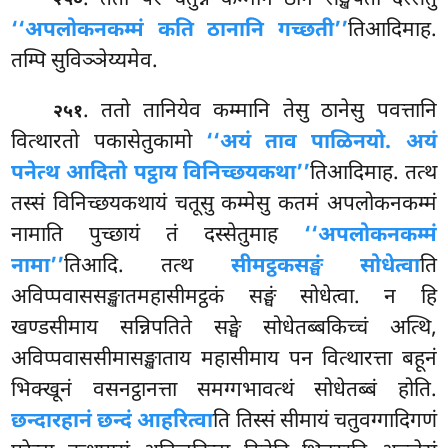
. ततो परं चतुन्नं कम्मानं ठानं सङ्खेपतो दस्सेतुं
२५०
‘‘अपलोकनकम्मं कति ठानानि गच्छती’’
तिआदिमाह.
तम्पि सुविञ्ञेय्यमेव.
. ततो
तानियेव कम्मानि तेसु ठानेसु पवत्तानि
२५१
वित्थारतो पकासेतुकामो
‘‘अयं ताव पाळिनयो. अयं
पनेत्थ आदितो पट्ठाय विनिच्छयकथा’’
तिआदिमाह. तत्थ
तस्सं विनिच्छयकथायं चतूसु कम्मेसु कतमं अपलोकनकम्मं
नामाति पुच्छायं तं दस्सेतुमाह
‘‘अपलोकनकम्मं
नामा’’
तिआदि. तत्थ
सीमट्ठकसङ्घं सोधेत्वा
ति
अविप्पवाससङ्खातमहासीमट्ठकं सङ्घं सोधेत्वा. न हि
खण्डसीमाय सन्निपतिते सङ्घे सोधेतब्बकिच्चं अत्थि,
अविप्पवाससीमासङ्खाताय महासीमाय पन वित्थारत्ता बहूनं
भिक्खूनं वसनट्ठानत्ता समग्गभावत्थं सोधेतब्बं होति.
छन्दारहानं छन्दं आहरित्वा
ति तिस्सं सीमायं चतुवग्गादिगणं