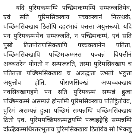
यदि पुरिमकम्मम्पि पच्छिमकम्मम्पि सम्पज्जतियेव,
एवं सति पुरिमसिक्खाय पच्चक्खानं निरत्थकं.
पच्छिमसिक्खाय ठितोपि दहरभावं पत्तत्ता अयुत्तरूपो. यदि
पन पुरिमकम्ममेव सम्पज्जति, न पच्छिमकम्मं, एवं सति
पुब्बे ठितपोराणसिक्खापि पच्चक्खानेन पतिता.
पच्छिमसिक्खापि पच्छिमकम्मस्स पञ्चन्नं विपत्तीनं
अञ्ञतरेन योगतो न सम्पज्जति, तस्मा पुरिमसिक्खाय च
पतितत्ता पच्छिमसिक्खाय च अलद्धत्ता उभतो भट्ठत्ता
अयुत्तोव होति. पोराणसिक्खं अप्पच्चक्खाय
नवसिक्खागहणे पन सति पुरिमकम्मं सम्पन्नं हुत्वा
पच्छिमकम्मं असम्पन्नं होन्तम्पि पुरिमसिक्खाय पतिट्ठितोयेव,
पुरिमं असम्पन्नं हुत्वा पच्छिमं सम्पन्नम्पि
पच्छिमसिक्खाय
ठितो एव. पुरिमपच्छिमकम्मद्वयम्पि पञ्चहङ्गेहि सम्पन्नम्पि
दळ्हिकम्मथिरतरभूताय पुरिमसिक्खाय ठितोयेव सो भिक्खु