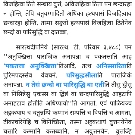
विजहित्वा ठिते सन्धाय वुत्तं, अविजहित्वा ठिता पन छन्दारहा
न होन्ति, तेपि चतुवग्गादितो अधिका हत्थपासं विजहित्वाव
छन्दारहा होन्ति, तस्मा सङ्घतो हत्थपासं विजहित्वा ठितेनेव
छन्दो वा पारिसुद्धि वा दातब्बा.
सारत्थदीपनियं (सारत्थ. टी. परिवार ३.४८८) पन
‘‘अनुक्खित्ता पाराजिकं अनापन्ना च पकतत्ताति आह
‘पकतत्ता अनुक्खित्ता’
तिआदि. तत्थ
अनिस्सारिता
ति
पुरिमपदस्सेव वेवचनं.
परिसुद्धसीला
ति पाराजिकं
अनापन्ना.
न तेसं छन्दो वा पारिसुद्धि वा एती
ति तीसु द्वीसु
वा निसिन्नेसु एकस्स वा द्विन्नं वा छन्दपारिसुद्धि आहटापि
अनाहटाव होतीति अधिप्पायो’’ति आगतो. एवं पाळियञ्च
अट्ठकथाय च चतुन्नम्पि कम्मानं सम्पत्ति च विपत्ति च आगता,
टीकाचरियेहि च विनिच्छिता, तस्मा
अट्ठकथायं वुत्तनयेनेव
चत्तारि कम्मानि कत्तब्बानि, न अवुत्तनयेन. वुत्तञ्हि