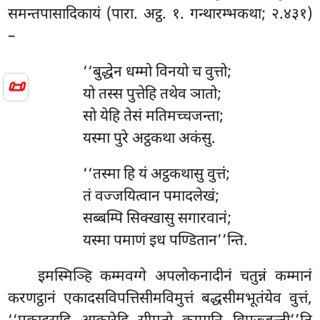
समन्तपासादिकायं (पारा. अट्ठ. १. गन्थारम्भकथा; २.४३१)
–
‘‘बुद्धेन
धम्मो विनयो च वुत्तो;
📜
यो तस्स पुत्तेहि तथेव ञातो;
सो येहि तेसं मतिमच्चजन्ता;
यस्मा पुरे अट्ठकथा अकंसु.
‘‘तस्मा हि यं अट्ठकथासु वुत्तं;
तं वज्जयित्वान पमादलेखं;
सब्बम्पि सिक्खासु सगारवानं;
यस्मा पमाणं इध पण्डितान’’न्ति.
इमस्मिञ्हि कम्मवग्गे अपलोकनादीनं चतुन्नं कम्मानं
करणट्ठानं एकादसविपत्तिसीमविमुत्तं बद्धसीमभूतंयेव वुत्तं,