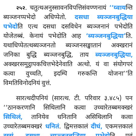
. चतुत्थअनुस्सावनविपत्तिसंवण्णनायं
‘‘य्वाय
न्ति
२५२
ब्यञ्जनप्पभेदो अधिप्पेतो.
दसधा ब्यञ्जनबुद्धिया
पभेदो
ति एत्थ दसधा दसविधेन ब्यञ्जनानं पभेदोति
योजेतब्बं. केनायं पभेदोति आह
‘ब्यञ्जनबुद्धिया’
ति.
यथाधिप्पेतत्थब्यञ्जनतो ब्यञ्जनसङ्खातानं अक्खरानं
जनिका बुद्धि ब्यञ्जनबुद्धि, ताय
ब्यञ्जनबुद्धिया,
अक्खरसमुट्ठापकचित्तभेदेनेवाति अत्थो. यं वा संयोगपरं
कत्वा वुच्चति, इदम्पि गरुकन्ति योजना’’ति
विमतिविनोदनियं वुत्तं.
सारत्थदीपनियं (सारत्थ. टी. परिवार ३.४८५) पन
‘‘ठानकरणानि सिथिलानि कत्वा उच्चारेतब्बमक्खरं
सिथिलं,
तानियेव धनितानि असिथिलानि कत्वा
उच्चारेतब्बमक्खरं
धनितं
. द्विमत्तकालं
दीघं,
एकमत्तकालं