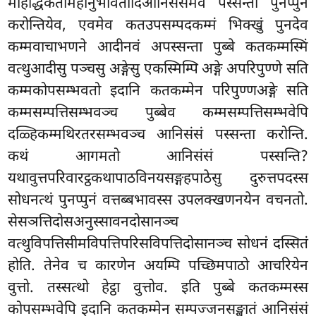
महिद्धिकतामहानुभावतादिआनिसंसमेव पस्सन्ता पुनप्पुनं
करोन्तियेव, एवमेव कतउपसम्पदकम्मं भिक्खुं पुनदेव
कम्मवाचाभणने आदीनवं अपस्सन्ता पुब्बे कतकम्मस्मिं
वत्थुआदीसु पञ्चसु अङ्गेसु एकस्मिम्पि अङ्गे अपरिपुण्णे सति
कम्मकोपसम्भवतो इदानि कतकम्मेन परिपुण्णअङ्गे सति
कम्मसम्पत्तिसम्भवञ्च पुब्बेव कम्मसम्पत्तिसम्भवेपि
दळ्हिकम्मथिरतरसम्भवञ्च आनिसंसं पस्सन्ता करोन्ति.
कथं आगमतो आनिसंसं पस्सन्ति?
यथावुत्तपरिवारट्ठकथापाठविनयसङ्गहपाठेसु दुरुत्तपदस्स
सोधनत्थं पुनप्पुनं वत्तब्बभावस्स उपलक्खणनयेन वचनतो.
सेसञत्तिदोसअनुस्सावनदोसानञ्च
वत्थुविपत्तिसीमविपत्तिपरिसविपत्तिदोसानञ्च सोधनं दस्सितं
होति. तेनेव च कारणेन अयम्पि पच्छिमपाठो आचरियेन
वुत्तो. तस्सत्थो हेट्ठा
वुत्तोव. इति पुब्बे कतकम्मस्स
कोपसम्भवेपि इदानि कतकम्मेन सम्पज्जनसङ्खातं आनिसंसं