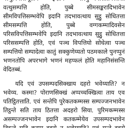
वत्थुसम्पत्ति होति, पुब्बे सीमसङ्करादिभावेन
सीमविपत्तिसम्भवेपि इदानि तदभावत्थाय सुट्ठु सोधितत्ता
सीमसम्पत्ति होति, पुब्बे वग्गकम्मादिवसेन
परिसविपत्तिसम्भवेपि इदानि तदभावत्थाय सुट्ठु सोधितत्ता
परिससम्पत्ति होति, एवं पञ्च विपत्तियो सोधेत्वा पञ्च
सम्पत्तियो सम्पादेत्वा कातुं सक्कुणेय्यतो पठमकाले पुनप्पुनं
भणनतोपि अपरभागे भणनं महप्फलं होति महानिसंसन्ति
वेदितब्बं.
यदि एवं उपसम्पदसिक्खाय दहरो भवेय्याति? न
भवेय्य. कस्मा? पोराणसिक्खं अप्पच्चक्खित्वा ताय एव
पतिट्ठितत्ताति. एवं सन्तेपि पुरेकतकम्मस्स सम्पज्जनभावेन
तिट्ठन्ते सति ताय ठितत्ता अदहरो सिया. पुरिमकम्मस्स
असम्पज्जनभावेन इदानि कतकम्मेयेव उपसम्पदभावेन