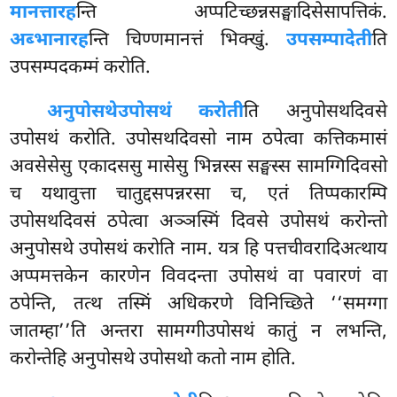
मानत्तारह
न्ति अप्पटिच्छन्नसङ्घादिसेसापत्तिकं.
अब्भानारह
न्ति चिण्णमानत्तं भिक्खुं.
उपसम्पादेती
ति
उपसम्पदकम्मं करोति.
अनुपोसथे
उपोसथं करोती
ति अनुपोसथदिवसे
उपोसथं करोति. उपोसथदिवसो नाम ठपेत्वा कत्तिकमासं
अवसेसेसु एकादससु मासेसु भिन्नस्स सङ्घस्स सामग्गिदिवसो
च यथावुत्ता चातुद्दसपन्नरसा च, एतं तिप्पकारम्पि
उपोसथदिवसं ठपेत्वा अञ्ञस्मिं दिवसे उपोसथं करोन्तो
अनुपोसथे उपोसथं करोति नाम. यत्र हि पत्तचीवरादिअत्थाय
अप्पमत्तकेन कारणेन विवदन्ता उपोसथं वा पवारणं वा
ठपेन्ति, तत्थ तस्मिं अधिकरणे विनिच्छिते ‘‘समग्गा
जातम्हा’’ति अन्तरा सामग्गीउपोसथं कातुं न लभन्ति,
करोन्तेहि अनुपोसथे उपोसथो कतो नाम होति.