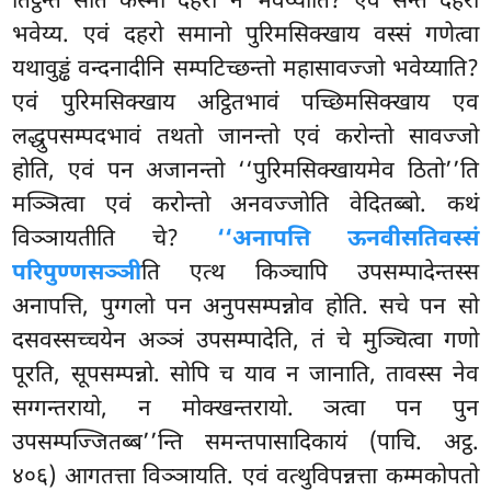
तिट्ठन्ते सति कस्मा दहरो न भवेय्याति? एवं सन्ते दहरो
भवेय्य. एवं दहरो समानो पुरिमसिक्खाय वस्सं गणेत्वा
यथावुड्ढं वन्दनादीनि सम्पटिच्छन्तो महासावज्जो भवेय्याति?
एवं पुरिमसिक्खाय अट्ठितभावं पच्छिमसिक्खाय एव
लद्धुपसम्पदभावं तथतो जानन्तो एवं करोन्तो सावज्जो
होति, एवं पन अजानन्तो ‘‘पुरिमसिक्खायमेव ठितो’’ति
मञ्ञित्वा एवं करोन्तो अनवज्जोति वेदितब्बो. कथं
विञ्ञायतीति चे?
‘‘अनापत्ति ऊनवीसतिवस्सं
परिपुण्णसञ्ञी
ति एत्थ किञ्चापि उपसम्पादेन्तस्स
अनापत्ति, पुग्गलो पन अनुपसम्पन्नोव होति. सचे पन सो
दसवस्सच्चयेन अञ्ञं उपसम्पादेति, तं चे मुञ्चित्वा गणो
पूरति, सूपसम्पन्नो. सोपि च याव न जानाति, तावस्स नेव
सग्गन्तरायो, न मोक्खन्तरायो. ञत्वा पन पुन
उपसम्पज्जितब्ब’’न्ति समन्तपासादिकायं (पाचि. अट्ठ.
४०६) आगतत्ता विञ्ञायति. एवं वत्थुविपन्नत्ता कम्मकोपतो