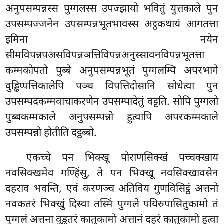
अनुपसम्पन्नस्स पुग्गलस्स उपज्झायो भवितुं युत्तकाले पुन
उपसम्पज्जनेन उपसम्पन्नभूतभावस्स अट्ठकथायं आगतत्ता
इमिना नयेन
सीमविपन्नपअसविपन्नञत्तिविपन्नअनुस्सावनविपन्नभूतत्ता
कम्मकोपतो पुब्बे अनुपसम्पन्नभूतं पुग्गलम्पि अपरभागे
वुड्ढिप्पत्तिकालेपि पञ्च विपत्तिदोसानि सोधेत्वा पुन
उपसम्पदकम्मवाचाकरणेन उपसम्पादेतुं वट्टति. सोपि पुग्गलो
पुब्बकम्मकाले अनुपसम्पन्नो हुत्वापि अपरकम्मकाले
उपसम्पन्नो होतीति दट्ठब्बो.
एकच्चे पन भिक्खू पोराणसिक्खं पच्चक्खाय
नवसिक्खमेव गण्हिंसु, ते पन भिक्खू नवसिक्खावसेन
दहराव भवन्ति, एवं
करणञ्च अतिविय गुणविसिट्ठं अत्तनो
नवकतरं भिक्खुं दिस्वा तस्मिं पुग्गले पयिरुपासितुकामो तं
पुग्गलं अत्तना वुड्ढतरं कातुकामो अत्तानं दहरं कातुकामो हुत्वा