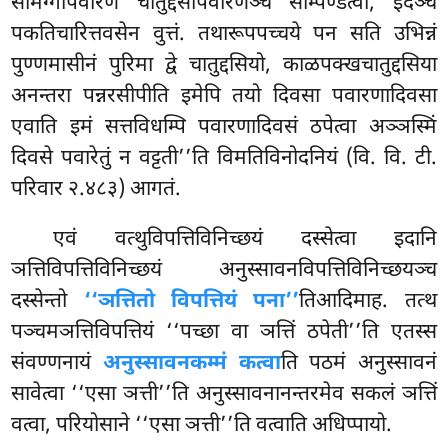
सामग्गीपवारणं चातुद्दसीपवारणञ्च सम्पिण्डेत्वा, इदञ्च
पकतिचारित्तवसेन वुत्तं. तथारूपपच्चये पन सति उभिन्नं
पुण्णमासीनं पुरिमा द्वे चातुद्दसियो, काळपक्खचातुद्दसिया
अनन्तरा पन्नरसीपीति इमेपि तयो दिवसा पवारणादिवसा
एवाति इमं सत्तविधम्पि पवारणादिवसं ठपेत्वा अञ्ञस्मिं
दिवसे पवारेतुं न वट्टती’’ति विमतिविनोदनियं (वि. वि. टी.
परिवार २.४८३) आगतं.
एवं वत्थुविपत्तिविनिच्छयं दस्सेत्वा इदानि
ञत्तिविपत्तिविनिच्छयं अनुस्सावनविपत्तिविनिच्छयञ्च
दस्सेन्तो
‘‘ञत्तितो विपत्तियं पना’’
तिआदिमाह. तत्थ
पञ्चमञत्तिविपत्तियं ‘‘पच्छा वा ञत्तिं ठपेती’’ति एतस्स
संवण्णनायं
अनुस्सावनकम्मं कत्वा
ति पठमं अनुस्सावनं
सावेत्वा ‘‘एसा ञत्ती’’ति अनुस्सावनानन्तरमेव सकलं ञत्तिं
वत्वा, परियोसाने ‘‘एसा ञत्ती’’ति वत्वाति अधिप्पायो.