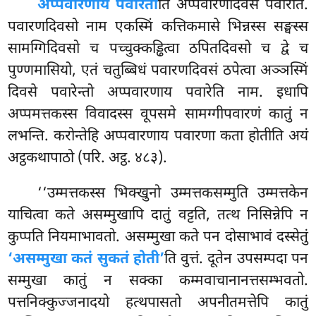
अप्पवारणाय पवारेती
ति अप्पवारणदिवसे पवारेति.
पवारणदिवसो नाम एकस्मिं कत्तिकमासे भिन्नस्स सङ्घस्स
सामग्गिदिवसो च पच्चुक्कड्ढित्वा ठपितदिवसो च द्वे च
पुण्णमासियो, एतं चतुब्बिधं पवारणदिवसं ठपेत्वा अञ्ञस्मिं
दिवसे पवारेन्तो अप्पवारणाय पवारेति नाम. इधापि
अप्पमत्तकस्स विवादस्स वूपसमे सामग्गीपवारणं कातुं न
लभन्ति. करोन्तेहि अप्पवारणाय पवारणा कता होतीति अयं
अट्ठकथापाठो (परि. अट्ठ. ४८३).
‘‘उम्मत्तकस्स भिक्खुनो उम्मत्तकसम्मुति उम्मत्तकेन
याचित्वा कते असम्मुखापि दातुं वट्टति, तत्थ निसिन्नेपि न
कुप्पति नियमाभावतो. असम्मुखा कते पन दोसाभावं दस्सेतुं
‘असम्मुखा कतं सुकतं होती’
ति वुत्तं. दूतेन उपसम्पदा पन
सम्मुखा कातुं न सक्का कम्मवाचानानत्तसम्भवतो.
पत्तनिक्कुज्जनादयो हत्थपासतो अपनीतमत्तेपि कातुं