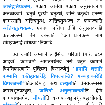
ञत्तिदुतियकम्मं,
एकाय ञत्तिया एकाय अनुस्सावनाय
कत्तब्बकम्मं. चतुन्नं पूरणी चतुत्थी, ञत्ति चतुत्थी एतस्स
कम्मस्साति ञत्तिचतुत्थं, ञत्तिचतुत्थञ्च तं कम्मञ्चाति
ञत्तिचतुत्थकम्मं,
एकाय ञत्तिया तीहि अनुस्सावनाहि
कत्तब्बकम्मं. तेन वक्खति ‘‘अपलोकनकम्मं नाम
सीमट्ठकसङ्घं सोधेत्वा’’तिआदि.
एवं चत्तारि कम्मानि उद्दिसित्वा परिवारे (परि. ४८२
आदयो) कम्मवग्गे आगतनयेनेव तेसं चतुन्नं कम्मानं
विपत्तिकारणानि पुच्छित्वा विस्सज्जेतुं
‘‘इमानि चत्तारि
कम्मानि कतिहाकारेहि विपज्जन्ति? पञ्चहाकारेहि
विपज्जन्ती’’
तिआदिमाह. तत्थ
वत्थुतो
ति विनयकम्मस्स
कारणभूतवत्थुतो.
ञत्तितो अनुस्सावनतो
ति द्वेपि
कम्मवाचायमेव.
सीमतो
ति कम्मकरणट्ठानभूतबद्धसीमतो.