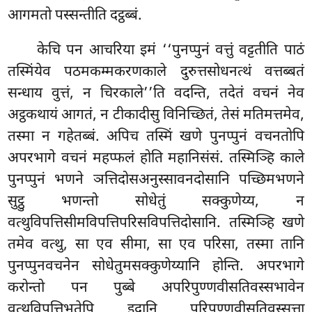
आगमतो पस्सन्तीति दट्ठब्बं.
केचि पन आचरिया इमं ‘‘पुनप्पुनं वत्तुं वट्टतीति पाठं
तस्मिंयेव पठमकम्मकरणकाले दुरुत्तसोधनत्थं वत्तब्बतं
सन्धाय वुत्तं, न चिरकाले’’ति वदन्ति, तदेतं वचनं नेव
अट्ठकथायं आगतं, न टीकादीसु विनिच्छितं, तेसं मतिमत्तमेव,
तस्मा न गहेतब्बं. अपिच तस्मिं खणे पुनप्पुनं वचनतोपि
अपरभागे वचनं महप्फलं होति महानिसंसं. तस्मिञ्हि काले
पुनप्पुनं भणने ञत्तिदोसअनुस्सावनदोसानि पच्छिमभणने
सुट्ठु भणन्तो सोधेतुं सक्कुणेय्य, न
वत्थुविपत्तिसीमविपत्तिपरिसविपत्तिदोसानि. तस्मिञ्हि खणे
तमेव वत्थु, सा एव सीमा, सा एव परिसा, तस्मा तानि
पुनप्पुनवचनेन सोधेतुमसक्कुणेय्यानि होन्ति. अपरभागे
करोन्तो पन पुब्बे अपरिपुण्णवीसतिवस्सभावेन
वत्थुविपत्तिभूतेपि इदानि परिपुण्णवीसतिवस्सत्ता