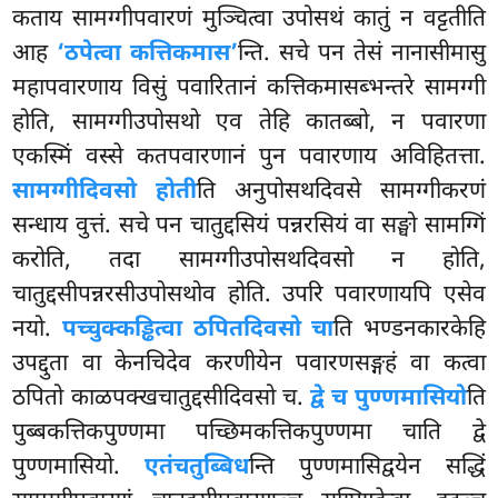
कताय सामग्गीपवारणं मुञ्चित्वा उपोसथं कातुं न वट्टतीति
आह
‘ठपेत्वा कत्तिकमास’
न्ति. सचे पन तेसं नानासीमासु
महापवारणाय विसुं पवारितानं कत्तिकमासब्भन्तरे सामग्गी
होति, सामग्गीउपोसथो एव तेहि कातब्बो, न पवारणा
एकस्मिं वस्से कतपवारणानं पुन पवारणाय अविहितत्ता.
सामग्गीदिवसो होती
ति अनुपोसथदिवसे सामग्गीकरणं
सन्धाय वुत्तं. सचे पन चातुद्दसियं पन्नरसियं वा सङ्घो सामग्गिं
करोति, तदा सामग्गीउपोसथदिवसो न होति,
चातुद्दसीपन्नरसीउपोसथोव होति. उपरि पवारणायपि एसेव
नयो.
पच्चुक्कड्ढित्वा ठपितदिवसो चा
ति भण्डनकारकेहि
उपद्दुता वा केनचिदेव करणीयेन पवारणसङ्गहं वा कत्वा
ठपितो काळपक्खचातुद्दसीदिवसो च.
द्वे च पुण्णमासियो
ति
पुब्बकत्तिकपुण्णमा पच्छिमकत्तिकपुण्णमा चाति द्वे
पुण्णमासियो.
एतं
चतुब्बिध
न्ति पुण्णमासिद्वयेन सद्धिं