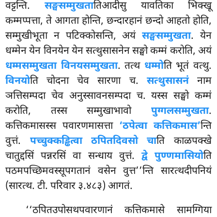
वट्टन्ति.
सङ्घसम्मुखता
तिआदीसु यावतिका भिक्खू
कम्मप्पत्ता, ते आगता होन्ति, छन्दारहानं
छन्दो आहतो होति,
सम्मुखीभूता न पटिक्कोसन्ति, अयं
सङ्घसम्मुखता
. येन
धम्मेन येन विनयेन येन सत्थुसासनेन सङ्घो कम्मं करोति, अयं
धम्मसम्मुखता विनयसम्मुखता
. तत्थ
धम्मो
ति भूतं वत्थु.
विनयो
ति चोदना चेव सारणा च.
सत्थुसासनं
नाम
ञत्तिसम्पदा चेव अनुस्सावनसम्पदा
च. यस्स सङ्घो कम्मं
करोति, तस्स सम्मुखाभावो
पुग्गलसम्मुखता
.
कत्तिकमासस्स पवारणमासत्ता
‘ठपेत्वा कत्तिकमास’
न्ति
वुत्तं.
पच्चुक्कड्ढित्वा ठपितदिवसो चा
ति काळपक्खे
चातुद्दसिं पन्नरसिं वा सन्धाय वुत्तं.
द्वे पुण्णमासियो
ति
पठमपच्छिमवस्सूपगतानं वसेन वुत्त’’न्ति सारत्थदीपनियं
(सारत्थ. टी. परिवार ३.४८३) आगतं.
‘‘ठपितउपोसथपवारणानं कत्तिकमासे सामग्गिया