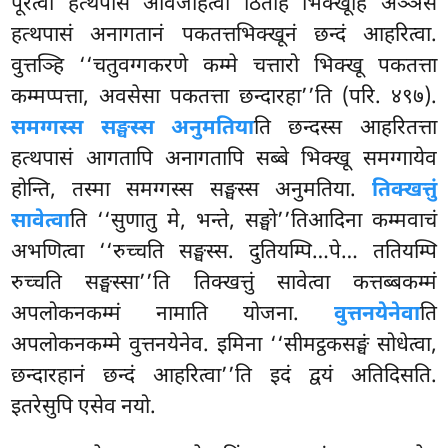
पूरेत्वा हत्थपासं अविजहित्वा ठितेहि भिक्खूहि अञ्ञेसं
हत्थपासं अनागतानं पकतत्तभिक्खूनं छन्दं आहरित्वा.
वुत्तञ्हि ‘‘चतुवग्गकरणे कम्मे चत्तारो भिक्खू पकतत्ता
कम्मप्पत्ता, अवसेसा पकतत्ता छन्दारहा’’ति (परि. ४९७).
समग्गस्स सङ्घस्स अनुमतिया
ति छन्दस्स आहरितत्ता
हत्थपासं आगतापि अनागतापि सब्बे भिक्खू समग्गायेव
होन्ति, तस्मा समग्गस्स सङ्घस्स अनुमतिया.
तिक्खत्तुं
सावेत्वा
ति ‘‘सुणातु मे, भन्ते, सङ्घो’’तिआदिना कम्मवाचं
अभणित्वा
‘‘रुच्चति सङ्घस्स. दुतियम्पि…पे… ततियम्पि
रुच्चति सङ्घस्सा’’ति तिक्खत्तुं सावेत्वा कत्तब्बकम्मं
अपलोकनकम्मं नामाति योजना.
वुत्तनयेनेवा
ति
अपलोकनकम्मे वुत्तनयेनेव. इमिना ‘‘सीमट्ठकसङ्घं सोधेत्वा,
छन्दारहानं छन्दं आहरित्वा’’ति इदं द्वयं अतिदिसति.
इतरेसुपि एसेव नयो.