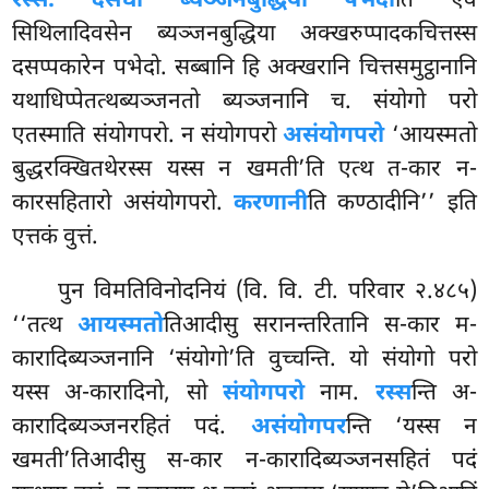
रस्सं. दसधा ब्यञ्जनबुद्धिया पभेदो
ति एवं
सिथिलादिवसेन ब्यञ्जनबुद्धिया अक्खरुप्पादकचित्तस्स
दसप्पकारेन
पभेदो. सब्बानि हि अक्खरानि चित्तसमुट्ठानानि
यथाधिप्पेतत्थब्यञ्जनतो ब्यञ्जनानि च. संयोगो परो
एतस्माति संयोगपरो. न संयोगपरो
असंयोगपरो
‘आयस्मतो
बुद्धरक्खितथेरस्स यस्स न खमती’ति एत्थ त-कार न-
कारसहितारो असंयोगपरो.
करणानी
ति कण्ठादीनि’’ इति
एत्तकं वुत्तं.
पुन विमतिविनोदनियं (वि. वि. टी. परिवार २.४८५)
‘‘तत्थ
आयस्मतो
तिआदीसु सरानन्तरितानि स-कार म-
कारादिब्यञ्जनानि ‘संयोगो’ति वुच्चन्ति. यो संयोगो परो
यस्स अ-कारादिनो, सो
संयोगपरो
नाम.
रस्स
न्ति अ-
कारादिब्यञ्जनरहितं पदं.
असंयोगपर
न्ति ‘यस्स न
खमती’तिआदीसु स-कार न-कारादिब्यञ्जनसहितं पदं