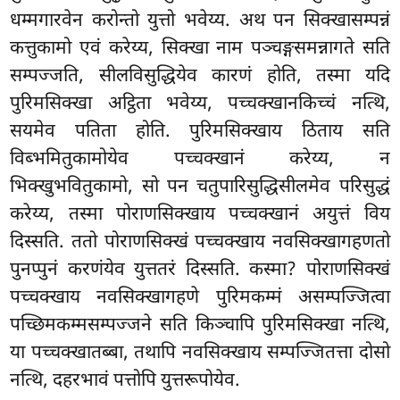
धम्मगारवेन करोन्तो युत्तो भवेय्य. अथ पन सिक्खासम्पन्नं
कत्तुकामो एवं करेय्य, सिक्खा नाम पञ्चङ्गसमन्नागते सति
सम्पज्जति, सीलविसुद्धियेव कारणं होति, तस्मा यदि
पुरिमसिक्खा अट्ठिता भवेय्य, पच्चक्खानकिच्चं नत्थि,
सयमेव पतिता होति. पुरिमसिक्खाय ठिताय सति
विब्भमितुकामोयेव पच्चक्खानं करेय्य, न
भिक्खुभवितुकामो, सो पन चतुपारिसुद्धिसीलमेव परिसुद्धं
करेय्य, तस्मा पोराणसिक्खाय पच्चक्खानं अयुत्तं विय
दिस्सति. ततो पोराणसिक्खं पच्चक्खाय नवसिक्खागहणतो
पुनप्पुनं करणंयेव युत्ततरं दिस्सति. कस्मा? पोराणसिक्खं
पच्चक्खाय नवसिक्खागहणे पुरिमकम्मं असम्पज्जित्वा
पच्छिमकम्मसम्पज्जने सति किञ्चापि पुरिमसिक्खा नत्थि,
या पच्चक्खातब्बा, तथापि नवसिक्खाय सम्पज्जितत्ता दोसो
नत्थि, दहरभावं पत्तोपि युत्तरूपोयेव.