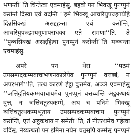
भणन्ती’’ति चिन्तेत्वा एवमाहंसु. बहवो पन भिक्खू पुनप्पुनं
करोन्ते दिस्वा एवं वदन्ति ‘‘इमे भिक्खू आचरियुपज्झायेहि
दिन्नसिक्खं असद्दहन्ता एवं करोन्ति,
आचरियुपज्झायगुणापराधका एते समणा’’ति. ते
‘‘पुब्बसिक्खं असद्दहित्वा पुनप्पुनं करोन्ती’’ति मञ्ञन्ता
एवमाहंसु.
अपरे पन थेरा ‘‘पठमं
उपसम्पदकम्मवाचाभणनकालेयेव पुनप्पुनं वत्तब्बं, न
अपरभागे’’ति, तत्थ कारणं हेट्ठा वुत्तमेव. अञ्ञे एवमाहंसु
‘‘ञत्तिदुतियकम्मवाचायमेव पुनप्पुनं वत्तब्बन्ति अट्ठकथायं
वुत्तं, न ञत्तिचतुत्थकम्मे, अथ च पनिमे भिक्खू
ञत्तिचतुत्थकम्मभूताय उपसम्पदकम्मवाचाय पुनप्पुनं
करोन्ति, एतं अट्ठकथाय न समेती’’ति, तं नीतत्थमेव गहेत्वा
वदिंसु. नेय्यत्थतो पन इमिना नयेन चतूसुपि कम्मेसु पुनप्पुनं