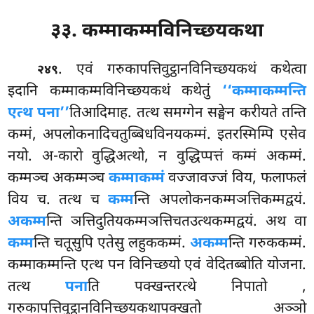
३३. कम्माकम्मविनिच्छयकथा
. एवं गरुकापत्तिवुट्ठानविनिच्छयकथं कथेत्वा
२४९
इदानि कम्माकम्मविनिच्छयकथं कथेतुं
‘‘कम्माकम्मन्ति
एत्थ पना’’
तिआदिमाह. तत्थ समग्गेन सङ्घेन करीयते तन्ति
कम्मं, अपलोकनादिचतुब्बिधविनयकम्मं. इतरस्मिम्पि एसेव
नयो. अ-कारो वुद्धिअत्थो, न वुद्धिप्पत्तं कम्मं अकम्मं.
कम्मञ्च अकम्मञ्च
कम्माकम्मं
वज्जावज्जं विय, फलाफलं
विय च. तत्थ च
कम्म
न्ति अपलोकनकम्मञत्तिकम्मद्वयं.
अकम्म
न्ति ञत्तिदुतियकम्मञत्तिचतउत्थकम्मद्वयं. अथ वा
कम्म
न्ति चतूसुपि एतेसु लहुककम्मं.
अकम्म
न्ति गरुककम्मं.
कम्माकम्मन्ति एत्थ पन विनिच्छयो एवं वेदितब्बोति योजना.
तत्थ
पना
ति पक्खन्तरत्थे निपातो
,
गरुकापत्तिवुट्ठानविनिच्छयकथापक्खतो अञ्ञो