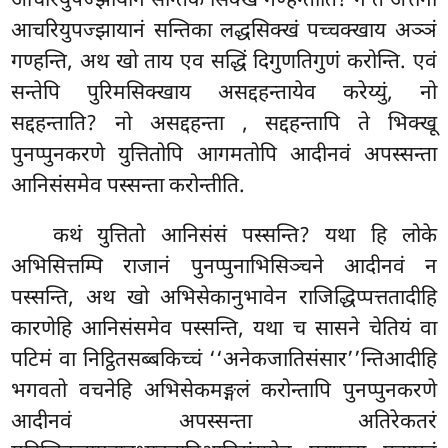
आचरियुपज्झायानं सन्तिके सिक्खं गण्हन्तीति? न ते अत्तनो
आचरियुपज्झायानं सन्तिका लद्धसिक्खं पच्चक्खाय अञ्ञं
गण्हन्ति, अथ खो ताय एव सद्धिं दिगुणतिगुणं करोन्ति. एवं
सन्तेपि पुरिमसिक्खाय असद्दहन्तायेव करेय्युं, नो
सद्दहन्ताति? नो असद्दहन्ता
, सद्दहन्तापि ते भिक्खू
पुनप्पुनकरणे युत्तितोपि आगमतोपि आदीनवं अपस्सन्ता
आनिसंसमेव पस्सन्ता करोन्तीति.
कथं युत्तितो आनिसंसं पस्सन्ति? यथा हि लोके
अभिसित्तम्पि राजानं पुनप्पुनाभिसिञ्चने आदीनवं न
पस्सन्ति, अथ खो अभिसेकानुभावेन राजिद्धिप्पत्ततादीहि
कारणेहि आनिसंसमेव पस्सन्ति, यथा च सासने चेतियं वा
पटिमं वा निट्ठितसब्बकिच्चं ‘‘अनेकजातिसंसार’’न्तिआदीहि
भगवतो वचनेहि अभिसेकमङ्गलं करोन्तापि पुनप्पुनकरणे
आदीनवं अपस्सन्ता अतिरेकतरं