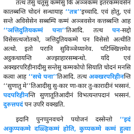
तत्थ
तेसु चतूसु कम्मेसु किं अञ्ञकम्मं इतरकम्मवसेन
कातब्बन्ति चोदनं सन्धायाह
‘‘तत्र’’
इच्चादि. एवं होतु, एवं
सन्ते अविसेसेन सब्बम्पि कम्मं अञ्ञवसेन कत्तब्बन्ति आह
‘‘ञत्तिदुतियकम्मं पना’’
तिआदि. तत्थ
पन
-सद्दो
विसेसत्थजोतको, ञत्तिदुतियकम्मे पन विसेसो अत्थीति
अत्थो. इतो परानि सुविञ्ञेय्यानेव. पटिक्खित्तमेव
अट्ठकथायन्ति अज्झाहारसम्बन्धो. यदि एवं
अक्खरपरिहीनादीसु सन्तेसु कम्मकोपो सियाति चोदनं मनसि
कत्वा आह
‘‘सचे पना’’
तिआदि. तत्थ
अक्खरपरिहीन
न्ति
‘‘सुणातु मे’’तिआदीसु सु-कार णा-कार तु-कारादीनं भस्सनं.
पदपरिहीन
न्ति सुणातूतिआदीनं विभत्यन्तपदानं भस्सनं.
दुरुत्तपदं
पन उपरि वक्खति.
इदानि पुनप्पुनवचने पयोजनं दस्सेन्तो
‘‘इदं
अकुप्पकम्मे दळ्हिकम्मं होति, कुप्पकम्मे कम्मं हुत्वा