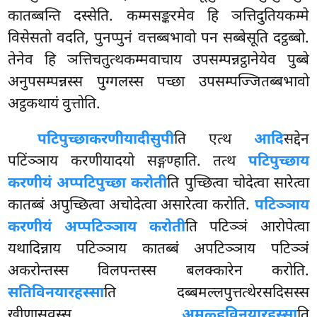
कातब्बन्ति दस्सेति. कम्मसङ्करमेव हि ञत्तिदुतियकम्मे
विसेसतो वदति, पुनप्पुनं वत्तब्बभावो पन सब्बेसूति दट्ठब्बो.
तेनेव हि ञत्तिचतुत्थकम्मवाचाय उपसम्पन्नट्ठानेयेव पुब्बे
अनुपसम्पन्नस्स पुग्गलस्स पच्छा उपसम्पज्जितब्बभावो
अट्ठकथायं वुत्तोति.
पटिपुच्छाकरणीयादीसुपी
ति एत्थ
आदि
सद्देन
पटिंञ्ञाय करणीयादयो सङ्गण्हाति. तत्थ
पटिपुच्छाय
करणीयं अप्पटिपुच्छा करोती
ति पुच्छित्वा चोदेत्वा सारेत्वा
कातब्बं अपुच्छित्वा अचोदेत्वा असारेत्वा करोति.
पटिञ्ञाय
करणीयं अप्पटिञ्ञाय करोती
ति पटिञ्ञं आरोपेत्वा
यथादिन्नाय पटिञ्ञाय कातब्बं अपटिञ्ञाय पटिञ्ञं
अकरोन्तस्स विलपन्तस्स बलक्कारेन करोति.
सतिविनयारहस्सा
ति दब्बमल्लपुत्तत्थेरसदिसस्स
खीणासवस्स.
अमूळ्हविनयारहस्सा
ति