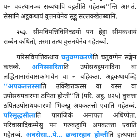
पन ववत्थानञ्च सब्बथापि वट्टतीति गहेतब्ब’’न्ति आगतं.
सेसानि अट्ठकथायं वुत्तनयेनेव सुट्ठु सल्लक्खेतब्बानि.
. सीमविपत्तिविनिच्छयो पन हेट्ठा सीमकथायं
२५३
सब्बेन कथितो, तस्मा तत्थ वुत्तनयेनेव गहेतब्बो.
परिसविपत्तिकथाय
चतुवग्गकरणे
ति चतुवग्गेन सङ्घेन
कत्तब्बे.
अनिस्सारिता
ति उपोसथट्ठपनादिना वा
लद्धिनानासंवासकभावेन वा न बहिकता. अट्ठकथायञ्हि
‘‘अपकतत्तस्सा
ति उक्खित्तकस्स वा यस्स वा
उपोसथपवारणा ठपिता होन्ती’’ति (परि. अट्ठ. ४२५) वुत्तत्ता
ठपितउपोसथपवारणो भिक्खु अपकतत्तो एवाति गहेतब्बं.
परिसुद्धसीला
ति पाराजिकं अनापन्ना अधिप्पेता.
परिवासादिकम्मेसु पन गरुकट्ठापि अपकतत्ता एवाति
गहेतब्बं.
अवसेसा…पे… छन्दारहाव होन्ती
ति हत्थपासं