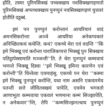
होति, तस्मा पुरिमसिक्खं पच्चक्खाय नवसिक्खागहणतो
पुरिमसिक्खं अप्पच्चक्खाय पुनप्पुनं नवसिक्खागहणं युत्ततरं
होतीति दट्ठब्बं.
इमं पन पुनप्पुनं करोन्तानं आचरियानं वादं
अमनसिकरोन्ता अञ्ञे आचरिया अनेकप्पकारं
अनिच्छितकथं कथेन्ति. कथं? एकच्चे थेरा एवं वदन्ति ‘‘किं
इमे भिक्खू एवं करोन्ता पाराजिकप्पत्तं भिक्खुं पुन सिक्खाय
पतिट्ठापेस्सामाति मञ्ञन्ती’’ति. ते थेरा पुनप्पुनं कम्मवाचं
भणन्ते भिक्खू दिस्वा ‘‘इमे भिक्खू इमिना कारणेन एवं
करोन्ती’’ति चिन्तेत्वा एवमाहंसु. एकच्चे पन थेरा ‘‘कस्मा
इमे भिक्खू पुनप्पुनं करोन्ति, यथा नाम असनि एकवारमेव
पतन्ती सत्ते जीवितक्खयं पापेति, एवमेव भगवतो
आणाभूता कम्मवाचा
एकवारं भणमाना कम्मं सिज्झापेति,
न अनेकवार’’न्ति, तेपि ‘‘कम्मसिज्झनत्थाय पुनप्पुनं