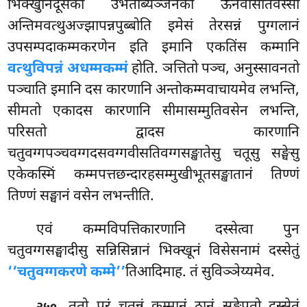
भिक्खुनिदूसको उभतोब्यञ्जनको ऊनवीसतिवस्सो
अन्तिमवत्थुअज्झापन्नपुब्बोति इमेसं तेरसन्नं पुग्गलानं
उपसम्पदाकम्मकरणेन इति इमानि एकतिंस कम्मानि
वत्थुविपन्नं अधम्मकम्मं
होति. ञत्तितो पञ्च, अनुस्सावनतो
पञ्चाति इमानि दस कारणानि अन्तोकम्मवाचायमेव लभन्ति,
सीमतो एकादस कारणानि सीमासम्मुतिवसेन लभन्ति,
परिसतो द्वादस कारणानि
चतुवग्गपञ्चवग्गदसवग्गवीसतिवग्गसङ्खातेसु चतूसु सङ्घेसु
एकेकस्मिं कम्मपत्तछन्दारहसम्मुखीभूतसङ्खातानं तिण्णं
तिण्णं सङ्घानं वसेन लभन्तीति.
एवं कम्मविपत्तिकारणानि दस्सेत्वा पुन
चतुवग्गसङ्घादीसु सन्निसिन्नानं भिक्खूनं विसेसनामं दस्सेतुं
‘‘चतुवग्गकरणे कम्मे’’
तिआदिमाह. तं सुविञ्ञेय्यमेव.