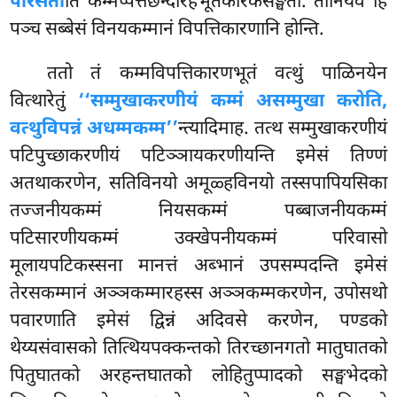
परिसतो
ति कम्मप्पत्तछन्दारहभूतकारकसङ्घतो. तानियेव हि
पञ्च सब्बेसं विनयकम्मानं विपत्तिकारणानि होन्ति.
ततो
तं कम्मविपत्तिकारणभूतं वत्थुं पाळिनयेन
वित्थारेतुं
‘‘सम्मुखाकरणीयं कम्मं असम्मुखा करोति,
वत्थुविपन्नं अधम्मकम्म’’
न्त्यादिमाह. तत्थ सम्मुखाकरणीयं
पटिपुच्छाकरणीयं पटिञ्ञायकरणीयन्ति इमेसं तिण्णं
अतथाकरणेन, सतिविनयो अमूळ्हविनयो तस्सपापियसिका
तज्जनीयकम्मं नियसकम्मं पब्बाजनीयकम्मं
पटिसारणीयकम्मं उक्खेपनीयकम्मं परिवासो
मूलायपटिकस्सना मानत्तं अब्भानं उपसम्पदन्ति
इमेसं
तेरसकम्मानं अञ्ञकम्मारहस्स अञ्ञकम्मकरणेन, उपोसथो
पवारणाति इमेसं द्विन्नं अदिवसे करणेन, पण्डको
थेय्यसंवासको तित्थियपक्कन्तको तिरच्छानगतो मातुघातको
पितुघातको अरहन्तघातको लोहितुप्पादको सङ्घभेदको