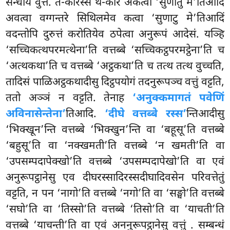
सन्धाय वुत्तं. त-कारस्स थ-कारं अकत्वा ‘सुणातु मे’तिआदिं
अवत्वा वग्गन्तरे सिथिलमेव कत्वा ‘सुणाटु मे’तिआदिं
वदन्तोपि दुरुत्तं करोतियेव ठपेत्वा अनुरूपं आदेसं. यञ्हि
‘सच्चिकत्थपरमत्थेना’ति वत्तब्बे ‘सच्चिकट्ठपरमट्ठेना’ति च
‘अत्थकथा’ति च वत्तब्बे ‘अट्ठकथा’ति च तत्थ तत्थ वुच्चति,
तादिसं पाळिअट्ठकथादीसु दिट्ठपयोगं तदनुरूपञ्च वत्तुं वट्टति,
ततो अञ्ञं न वट्टति. तेनाह
‘अनुक्कमागतं पवेणिं
अविनासेन्तेना’
तिआदि.
‘दीघे वत्तब्बे रस्स’
न्तिआदीसु
‘भिक्खून’न्ति वत्तब्बे ‘भिक्खुन’न्ति वा ‘बहूसू’ति वत्तब्बे
‘बहुसू’ति वा ‘नक्खमती’ति वत्तब्बे ‘न खमती’ति वा
‘उपसम्पदापेक्खो’ति वत्तब्बे ‘उपसम्पदापेखो’ति वा एवं
अनुरूपट्ठानेसु एव दीघरस्सादिरस्सदीघादिवसेन परिवत्तेतुं
वट्टति, न पन ‘नागो’ति वत्तब्बे ‘नगो’ति वा ‘सङ्घो’ति
वत्तब्बे
‘सघो’ति वा ‘तिस्सो’ति वत्तब्बे ‘तिसो’ति वा ‘याचती’ति
वत्तब्बे ‘याचन्ती’ति वा एवं अननुरूपट्ठानेसु वत्तुं
. सम्बन्धं