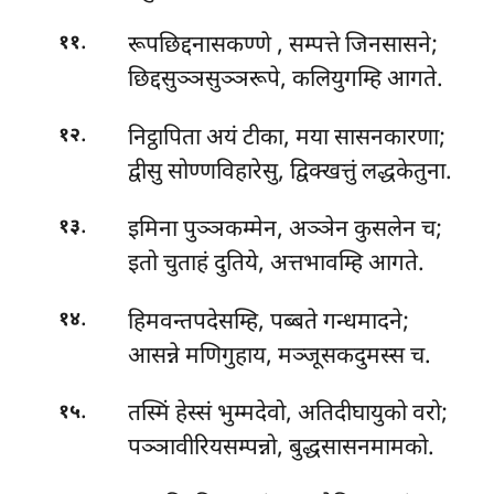
.
रूपछिद्दनासकण्णे
, सम्पत्ते जिनसासने;
११
छिद्दसुञ्ञसुञ्ञरूपे, कलियुगम्हि आगते.
.
निट्ठापिता अयं टीका, मया सासनकारणा;
१२
द्वीसु सोण्णविहारेसु, द्विक्खत्तुं लद्धकेतुना.
.
इमिना पुञ्ञकम्मेन, अञ्ञेन कुसलेन च;
१३
इतो चुताहं दुतिये, अत्तभावम्हि आगते.
.
हिमवन्तपदेसम्हि, पब्बते गन्धमादने;
१४
आसन्ने मणिगुहाय, मञ्जूसकदुमस्स च.
.
तस्मिं हेस्सं भुम्मदेवो, अतिदीघायुको वरो;
१५
पञ्ञावीरियसम्पन्नो, बुद्धसासनमामको.