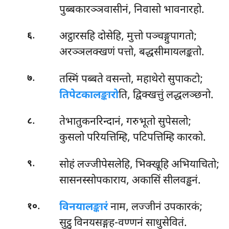
पुब्बकारञ्ञवासीनं, निवासो भावनारहो.
.
अट्ठारसहि दोसेहि, मुत्तो पञ्चङ्गुपागतो;
६
अरञ्ञलक्खणं पत्तो, बद्धसीमायलङ्कतो.
.
तस्मिं पब्बते वसन्तो, महाथेरो सुपाकटो;
७
तिपेटकालङ्कारो
ति, द्विक्खत्तुं लद्धलञ्छनो.
.
तेभातुकनरिन्दानं, गरुभूतो सुपेसलो;
८
कुसलो परियत्तिम्हि, पटिपत्तिम्हि कारको.
.
सोहं लज्जीपेसलेहि, भिक्खूहि अभियाचितो;
९
सासनस्सोपकाराय, अकासिं सीलवड्ढनं.
.
विनयालङ्कारं
नाम, लज्जीनं उपकारकं;
१०
सुट्ठु विनयसङ्गह-वण्णनं साधुसेवितं.