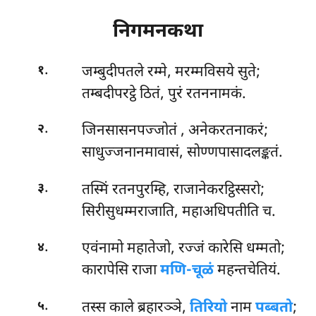
निगमनकथा
.
जम्बुदीपतले
रम्मे, मरम्मविसये सुते;
१
तम्बदीपरट्ठे ठितं, पुरं रतननामकं.
.
जिनसासनपज्जोतं
, अनेकरतनाकरं;
२
साधुज्जनानमावासं, सोण्णपासादलङ्कतं.
.
तस्मिं रतनपुरम्हि, राजानेकरट्ठिस्सरो;
३
सिरीसुधम्मराजाति, महाअधिपतीति च.
.
एवंनामो महातेजो, रज्जं कारेसि धम्मतो;
४
कारापेसि राजा
मणि-चूळं
महन्तचेतियं.
.
तस्स काले ब्रहारञ्ञे,
तिरियो
नाम
पब्बतो
;
५