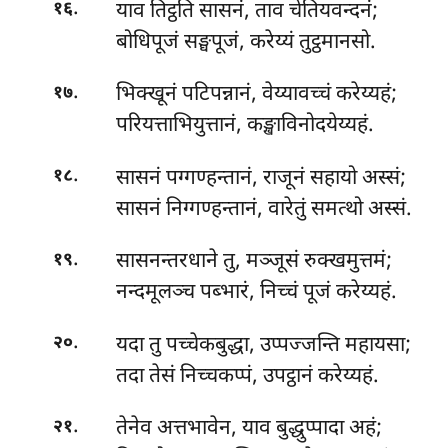
.
याव तिट्ठति सासनं, ताव चेतियवन्दनं;
१६
बोधिपूजं सङ्घपूजं, करेय्यं तुट्ठमानसो.
.
भिक्खूनं पटिपन्नानं, वेय्यावच्चं करेय्यहं;
१७
परियत्ताभियुत्तानं, कङ्खाविनोदयेय्यहं.
.
सासनं पग्गण्हन्तानं, राजूनं सहायो अस्सं;
१८
सासनं निग्गण्हन्तानं, वारेतुं समत्थो अस्सं.
.
सासनन्तरधाने तु, मञ्जूसं रुक्खमुत्तमं;
१९
नन्दमूलञ्च पब्भारं, निच्चं पूजं करेय्यहं.
.
यदा
तु पच्चेकबुद्धा, उप्पज्जन्ति महायसा;
२०
तदा तेसं निच्चकप्पं, उपट्ठानं करेय्यहं.
.
तेनेव अत्तभावेन, याव बुद्धुप्पादा अहं;
२१