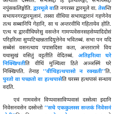
अत्थीति दस्सेति. सभासद्दो हि इत्थिलिङ्गो, सभायसद्दो
नपुंसकलिङ्गोति.
द्वारमूले वा
ति नगरस्स द्वारमूले वा.
तेस
न्ति
सभायनगरद्वारमूलानं. तस्सा वीथिया
सभायद्वारानं गहणेनेव
तत्थ सब्बानिपि गेहानि, सा च अन्तरवीथि गहितायेव होति.
एत्थ च द्वारवीथिघरेसु वसन्तेन गामप्पवेसनसहसेय्यादिदोसं
परिहरित्वा सुप्पटिच्छन्नतादियुत्तेनेव भवितब्बं. सभा पन यदि
सब्बेसं वसनत्थाय पपासदिसा कता, अन्तरारामे विय
यथासुखं वसितुं वट्टतीति वेदितब्बं.
अतिहरित्वा घरे
निक्खिपती
ति वीथिं मुञ्चित्वा ठिते अञ्ञस्मिं घरे
निक्खिपति. तेनाह
‘‘वीथिहत्थपासो न रक्खती’’
ति.
पुरतो वा पच्छतो वा हत्थपासे
ति घरस्स हत्थपासं सन्धाय
वदति.
एवं गामवसेन विप्पवासाविप्पवासं दस्सेत्वा इदानि
निवेसनवसेन दस्सेन्तो
‘‘सचे एककुलस्स सन्तकं निवेसनं