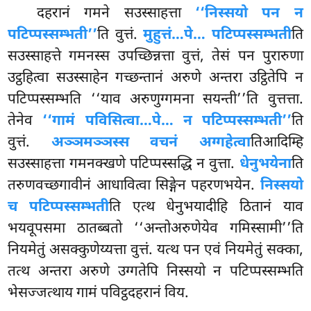
दहरानं गमने सउस्साहत्ता
‘‘निस्सयो पन न
पटिप्पस्सम्भती’’
ति वुत्तं.
मुहुत्तं…पे… पटिप्पस्सम्भती
ति
सउस्साहत्ते गमनस्स उपच्छिन्नत्ता वुत्तं, तेसं पन पुरारुणा
उट्ठहित्वा सउस्साहेन गच्छन्तानं अरुणे अन्तरा उट्ठितेपि न
पटिप्पस्सम्भति ‘‘याव अरुणुग्गमना सयन्ती’’ति वुत्तत्ता.
तेनेव
‘‘गामं पविसित्वा…पे… न पटिप्पस्सम्भती’’
ति
वुत्तं.
अञ्ञमञ्ञस्स वचनं अग्गहेत्वा
तिआदिम्हि
सउस्साहत्ता गमनक्खणे पटिप्पस्सद्धि न वुत्ता.
धेनुभयेना
ति
तरुणवच्छगावीनं आधावित्वा सिङ्गेन पहरणभयेन.
निस्सयो
च पटिप्पस्सम्भती
ति एत्थ धेनुभयादीहि ठितानं याव
भयवूपसमा ठातब्बतो ‘‘अन्तोअरुणेयेव गमिस्सामी’’ति
नियमेतुं असक्कुणेय्यत्ता वुत्तं. यत्थ पन एवं नियमेतुं सक्का,
तत्थ अन्तरा अरुणे उग्गतेपि निस्सयो न पटिप्पस्सम्भति
भेसज्जत्थाय गामं पविट्ठदहरानं विय.