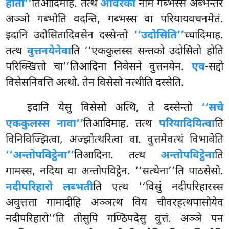
होती’’
तिआदिमाह. तत्थ
ओवरको
नाम गब्भस्स
अब्भन्तरे
अञ्ञो गब्भोति वदन्ति, गब्भस्स वा परियायवचनमेतं.
इदानि उदोसितादिवसेन दस्सेन्तो
‘‘उदोसिति’’
च्चादिमाह.
तत्थ
वुत्तनयेनेवा
ति ‘‘एककुलस्स सन्तको उदोसितो होति
परिक्खित्तो चा’’तिआदिना निवेसने वुत्तनयेन.
एव
-सद्दो
विसेसनिवत्ति अत्थो. तेन विसेसो नत्थीति दस्सेति.
इदानि येसु विसेसो अत्थि, ते दस्सेन्तो
‘‘सचे
एककुलस्स नावा’’
तिआदिमाह. तत्थ
परियादियित्वा
ति
विनिविज्झित्वा, अज्झोत्थरित्वा वा. वुत्तमेवत्थं विभावेति
‘‘अन्तोपविट्ठेना’’
तिआदिना. तत्थ
अन्तोपविट्ठेना
ति
गामस्स, नदिया वा अन्तोपविट्ठेन. ‘‘सत्थेना’’ति पाठसेसो.
नदीपरिहारो लब्भती
ति एत्थ ‘‘विसुं नदीपरिहारस्स
अवुत्तत्ता गामादीहि अञ्ञत्थ विय चीवरहत्थपासोयेव
नदीपरिहारो’’ति तीसुपि गण्ठिपदेसु वुत्तं. अञ्ञे पन