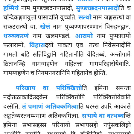
हम्मियं
नाम मुण्डच्छदनपासादो,
मुण्डच्छदनपासादो
ति
च
चन्दिकङ्गणयुत्तो पासादोति वुच्चति.
सत्थो
नाम जङ्घसत्थो वा
सकटसत्थो वा.
खेत्तं
नाम पुब्बण्णापरण्णानं विरुहनट्ठानं.
धञ्ञकरणं
नाम खलमण्डलं.
आरामो
नाम पुप्फारामो
फलारामो.
विहारा
दयो पाकटा एव. तत्थ निवेसनादीनि
गामतो बहि सन्निविट्ठानि गहितानीति वेदितब्बं. अन्तोगामे
ठितानञ्हि गामग्गहणेन गहितत्ता गामपरिहारोयेवाति.
गामग्गहणेन च निगमनगरानिपि गहितानेव होन्ति.
परिखाय वा परिक्खित्तो
ति इमिना समन्ता
नदीतळाकादिउदकेन परिक्खित्तोपि परिक्खित्तोयेवाति
दस्सेति.
तं पमाणं अतिक्कमित्वा
ति घरस्स उपरि आकासे
अड्ढतेय्यरतनप्पमाणं अतिक्कमित्वा.
सभाये वा वत्थब्ब
न्ति
इमिना सभासद्दस्स परियायो सभायसद्दो नपुंसकलिङ्गो