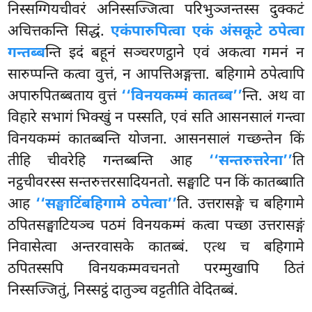
निस्सग्गियचीवरं अनिस्सज्जित्वा परिभुञ्जन्तस्स दुक्कटं
अचित्तकन्ति सिद्धं.
एकं
पारुपित्वा एकं अंसकूटे ठपेत्वा
गन्तब्ब
न्ति इदं बहूनं सञ्चरणट्ठाने एवं अकत्वा गमनं न
सारुप्पन्ति कत्वा वुत्तं, न आपत्तिअङ्गत्ता. बहिगामे ठपेत्वापि
अपारुपितब्बताय वुत्तं
‘‘विनयकम्मं कातब्ब’’
न्ति. अथ वा
विहारे सभागं भिक्खुं न पस्सति, एवं सति आसनसालं गन्त्वा
विनयकम्मं कातब्बन्ति योजना. आसनसालं गच्छन्तेन किं
तीहि चीवरेहि गन्तब्बन्ति आह
‘‘सन्तरुत्तरेना’’
ति
नट्ठचीवरस्स सन्तरुत्तरसादियनतो. सङ्घाटि पन किं कातब्बाति
आह
‘‘सङ्घाटिं
बहिगामे ठपेत्वा’’
ति. उत्तरासङ्गे च बहिगामे
ठपितसङ्घाटियञ्च पठमं विनयकम्मं कत्वा पच्छा उत्तरासङ्गं
निवासेत्वा अन्तरवासके कातब्बं. एत्थ च बहिगामे
ठपितस्सपि विनयकम्मवचनतो परम्मुखापि ठितं
निस्सज्जितुं, निस्सट्ठं दातुञ्च वट्टतीति वेदितब्बं.