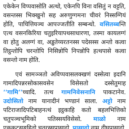
एकेकेन विप्पवासोति अत्थो, एकेनपि विना वसितुं न वट्टति,
वसन्तस्स भिक्खुनो सह अरुणुग्गमना चीवरं निस्सग्गियं
होति, पाचित्तियञ्च आपज्जतीति सम्बन्धो.
वसितब्ब
न्ति
एत्थ वसनकिरिया चतुइरियापथसाधारणा, तस्मा कायलग्गं
वा होतु अलग्गं वा, अड्ढतेय्यरतनस्स पदेसस्स अन्तो कत्वा
तिट्ठन्तोपि चरन्तोपि निसिन्नोपि निपन्नोपि हत्थपासे कत्वा
वसन्तो नाम होति.
एवं सामञ्ञतो अविप्पवासलक्खणं दस्सेत्वा इदानि
गामादिपन्नरसोकासवसेन विसेसतो दस्सेतुमाह
‘‘गामि’’
च्चादि. तत्थ
गामनिवेसनानि
पाकटानेव.
उदोसितो
नाम यानादीनं भण्डानं साला.
अट्टो
नाम
पटिराजादिपटिबाहनत्थं इट्ठकाहि कतो बहलभित्तिको
चतुपञ्चभूमिको पतिस्सयविसेसो.
माळो
नाम
एककूटसङ्गहितो चतुरस्सपासादो.
पासादो
नाम दीघपासादो.