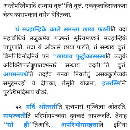
अन्तोपरिवेणादिं सन्धाय वुत्त’’न्ति वुत्तं. एककुलादिसन्तकता
चेत्थ कारापकानं वसेन वेदितब्बा.
यं मज्झन्हिके काले समन्ता छाया फरती
ति यदा
महावीथियं उजुकमेव गच्छन्तं सूरियमण्डलं मज्झन्हिकं
पापुणाति, तदा यं ओकासं छाया फरति, तं सन्धाय वुत्तं.
विमतिविनोदनियं पन
‘‘छायाय फुट्ठोकासस्सा
ति उजुकं
अविक्खित्तलेड्डुपातब्भन्तरं सन्धाय वदती’’ति वुत्तं.
अगमनपथे
ति तदहेव गन्त्वा निवत्तेतुं असक्कुणेय्यके
समुद्दमज्झे ये दीपका, तेसूति योजना.
इतरस्मि
न्ति
पुरत्थिमदिसाय चीवरे.
.
नदिं ओतरती
ति हत्थपासं मुञ्चित्वा ओतरति.
५२
नापज्जती
ति परिभोगपच्चया दुक्कटं नापज्जति. तेनाह
‘‘सो ही’’
तिआदि.
अपरिभोगारहत्ता
ति इमिना