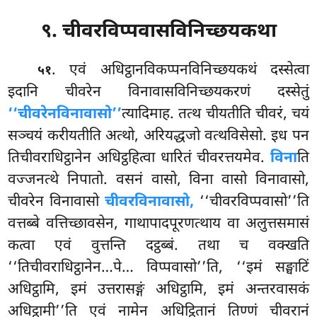
९. चीवरविप्पवासविनिच्छयकथा
. एवं
अधिट्ठानविकप्पनविनिच्छयकथं दस्सेत्वा
५१
इदानि चीवरेन विनावासविनिच्छयकरणं दस्सेतुं
‘‘चीवरेनविनावासो’’
त्यादिमाह. तत्थ चीयतीति चीवरं, चयं
सञ्चयं
करीयतीति अत्थो, अरियद्धजो वत्थविसेसो. इध पन
तिचीवराधिट्ठानेन अधिट्ठहित्वा धारितं चीवरत्तयमेव.
विना
ति
वज्जनत्थे निपातो. वसनं वासो, विना वासो विनावासो,
चीवरेन विनावासो
चीवरविनावासो,
‘‘चीवरविप्पवासो’’ति
वत्तब्बे वत्तिच्छावसेन, गाथापादपूरणत्थाय वा अलुत्तसमासं
कत्वा एवं वुत्तन्ति दट्ठब्बं. तथा च वक्खति
‘‘तिचीवराधिट्ठानेन…पे… विप्पवासो’’ति, ‘‘इमं सङ्घाटिं
अधिट्ठामि, इमं उत्तरासङ्गं अधिट्ठामि, इमं अन्तरवासकं
अधिट्ठामी’’ति एवं नामेन अधिट्ठितानं तिण्णं चीवरानं