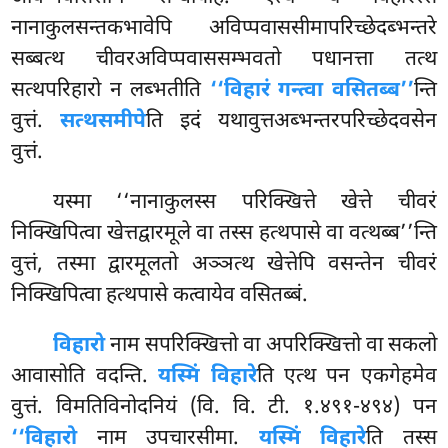
नानाकुलसन्तकभावेपि अविप्पवाससीमापरिच्छेदब्भन्तरे
सब्बत्थ चीवरअविप्पवाससम्भवतो पधानत्ता तत्थ
सत्थपरिहारो न लब्भतीति
‘‘विहारं गन्त्वा वसितब्ब’’
न्ति
वुत्तं.
सत्थसमीपे
ति इदं यथावुत्तअब्भन्तरपरिच्छेदवसेन
वुत्तं.
यस्मा ‘‘नानाकुलस्स परिक्खित्ते खेत्ते चीवरं
निक्खिपित्वा खेत्तद्वारमूले वा तस्स हत्थपासे वा वत्थब्ब’’न्ति
वुत्तं, तस्मा द्वारमूलतो अञ्ञत्थ खेत्तेपि वसन्तेन चीवरं
निक्खिपित्वा हत्थपासे कत्वायेव वसितब्बं.
विहारो
नाम सपरिक्खित्तो वा अपरिक्खित्तो वा सकलो
आवासोति वदन्ति.
यस्मिं विहारे
ति एत्थ पन एकगेहमेव
वुत्तं. विमतिविनोदनियं (वि. वि. टी. १.४९१-४९४) पन
‘‘विहारो
नाम उपचारसीमा.
यस्मिं विहारे
ति तस्स