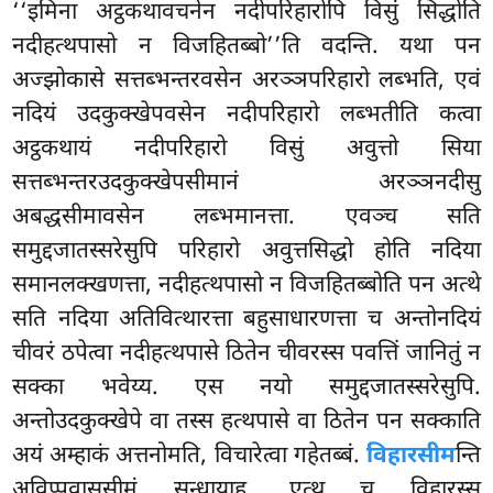
‘‘इमिना अट्ठकथावचनेन नदीपरिहारोपि विसुं सिद्धोति
नदीहत्थपासो न विजहितब्बो’’ति वदन्ति. यथा पन
अज्झोकासे सत्तब्भन्तरवसेन अरञ्ञपरिहारो लब्भति, एवं
नदियं उदकुक्खेपवसेन नदीपरिहारो लब्भतीति कत्वा
अट्ठकथायं नदीपरिहारो विसुं अवुत्तो सिया
सत्तब्भन्तरउदकुक्खेपसीमानं अरञ्ञनदीसु
अबद्धसीमावसेन लब्भमानत्ता. एवञ्च सति
समुद्दजातस्सरेसुपि परिहारो अवुत्तसिद्धो होति नदिया
समानलक्खणत्ता, नदीहत्थपासो न विजहितब्बोति पन अत्थे
सति नदिया अतिवित्थारत्ता बहुसाधारणत्ता च अन्तोनदियं
चीवरं ठपेत्वा नदीहत्थपासे ठितेन चीवरस्स पवत्तिं जानितुं न
सक्का भवेय्य. एस नयो समुद्दजातस्सरेसुपि.
अन्तोउदकुक्खेपे वा तस्स हत्थपासे वा ठितेन पन सक्काति
अयं अम्हाकं अत्तनोमति, विचारेत्वा गहेतब्बं.
विहारसीम
न्ति
अविप्पवाससीमं
सन्धायाह. एत्थ च
विहारस्स