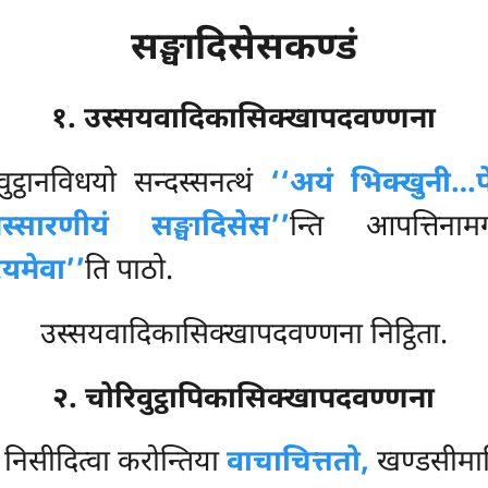
सङ्घादिसेसकण्डं
१. उस्सयवादिकासिक्खापदवण्णना
वुट्ठानविधयो सन्दस्सनत्थं
‘‘अयं भिक्खुनी…प
िस्सारणीयं सङ्घादिसेस’’
न्ति आपत्तिन
यमेवा’’
ति पाठो.
उस्सयवादिकासिक्खापदवण्णना निट्ठिता.
२. चोरिवुट्ठापिकासिक्खापदवण्णना
व निसीदित्वा करोन्तिया
वाचाचित्ततो,
खण्डसीमा