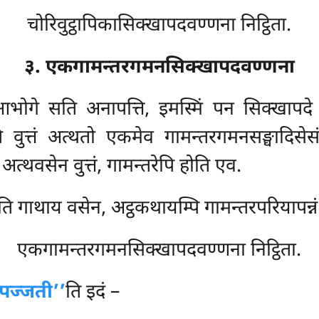
चोरिवुट्ठापिकासिक्खापदवण्णना निट्ठिता.
३. एकगामन्तरगमनसिक्खापदवण्णना
ा आभोगे सति अनापत्ति, इमस्मिं पन सिक्खापद
ि वुत्तं अत्थतो एकमेव गामन्तरगमनसङ्घादिसेसं
त्थवसेन वुत्तं, गामन्तरेपि होति एव.
ति गाथाय वसेन, अट्ठकथायम्पि गामन्तरपरियापन्नं न
एकगामन्तरगमनसिक्खापदवण्णना निट्ठिता.
पज्जती’’
ति इदं –