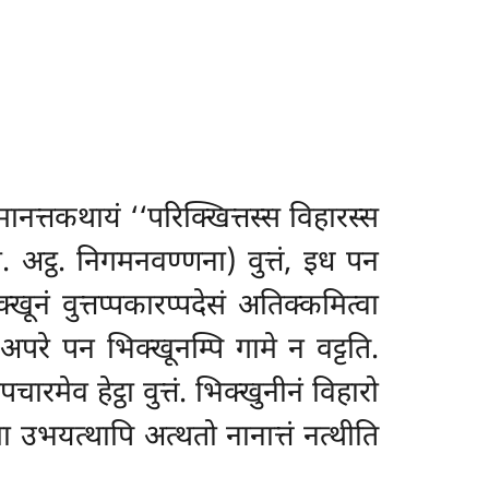
ानत्तकथायं ‘‘परिक्खित्तस्स विहारस्स
्खा. अट्ठ. निगमनवण्णना) वुत्तं, इध पन
क्खूनं वुत्तप्पकारप्पदेसं अतिक्कमित्वा
. अपरे पन भिक्खूनम्पि गामे न वट्टति.
रमेव हेट्ठा वुत्तं. भिक्खुनीनं विहारो
ा उभयत्थापि अत्थतो नानात्तं नत्थीति