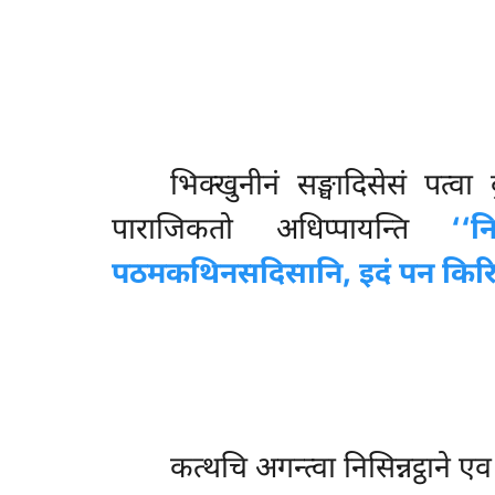
भिक्खुनीनं
सङ्घादिसेसं पत्वा 
पाराजिकतो अधिप्पायन्ति
‘‘न
पठमकथिनसदिसानि, इदं पन किरि
कत्थचि अगन्त्वा निसिन्नट्ठाने ए