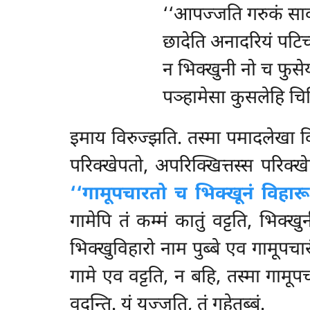
‘‘आपज्जति गरुकं साव
छादेति अनादरियं पटिच
न भिक्खुनी नो च फुसेय
पञ्हामेसा कुसलेहि चिन
इमाय विरुज्झति. तस्मा पमादलेखा विय
परिक्खेपतो, अपरिक्खित्तस्स परिक्खेपा
‘‘गामूपचारतो च भिक्खूनं विहारूपच
गामेपि तं कम्मं कातुं वट्टति, भिक्ख
भिक्खुविहारो नाम पुब्बे एव गामूपचारं
गामे एव वट्टति, न बहि, तस्मा गामूप
वदन्ति. यं युज्जति, तं गहेतब्बं.