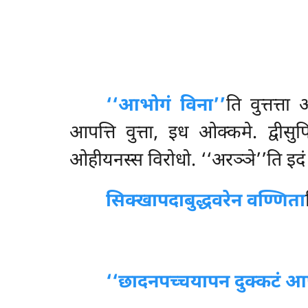
‘‘आभोगं विना’’
ति वुत्तत्त
आपत्ति वुत्ता, इध ओक्कमे. द्वीसुप
ओहीयनस्स विरोधो. ‘‘अरञ्ञे’’ति इदं अ
सिक्खापदा
बुद्धवरेन वण्णिता
‘‘छादनपच्चया
पन दुक्कटं आ