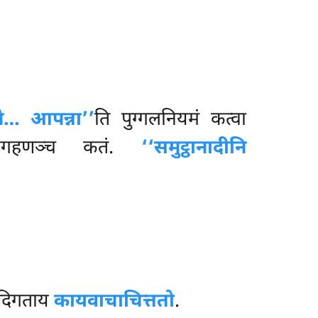
े… आपन्ना’’
ति पुग्गलनियमं कत्वा
ामग्गहणञ्च कतं.
‘‘समुट्ठानादीनि
दिगताय
कायवाचाचित्ततो
.