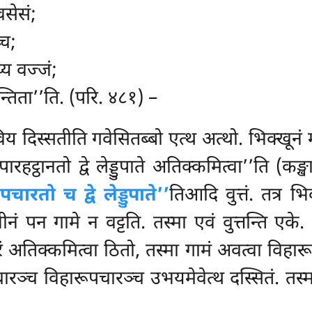
सेसं;
्च;
्य वज्जं;
्तिता’’ति. (परि. ४८१) –
 दिस्सतीति गवेसितब्बो एत्थ अत्थो. भिक्खूनं म
रहट्ठानतो द्वे लेड्डुपाते अतिक्कमित्वा’’ति (कङ
ारतो च द्वे लेड्डुपाते’’
तिआदि वुत्तं. तत्र भि
ुनीनं पन गामे न वट्टति. तस्मा एवं वुत्तन्ति एके
 अतिक्कमित्वा ठितो, तस्मा गामं अवत्वा विहारूपचा
चारञ्च विहारूपचारञ्च उभयमेवेत्थ दस्सितं. तस्म