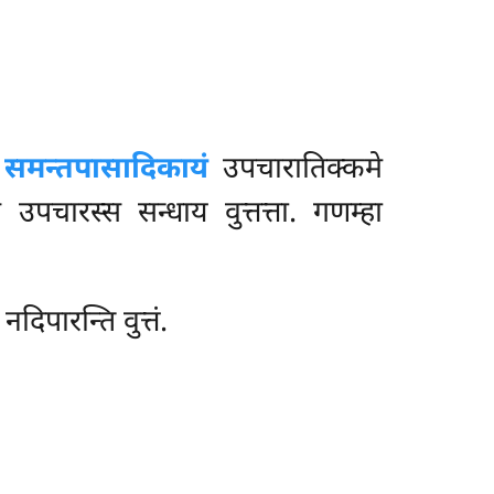
े
समन्तपासादिकायं
उपचारातिक्कमे
 उपचारस्स सन्धाय वुत्तत्ता. गणम्हा
दिपारन्ति वुत्तं.