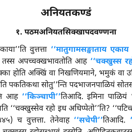
अनियतकण्डं
१. पठमअनियतसिक्खापदवण्णना
काया’’ति वुत्तत्ता
‘‘मातुगामसङ्खाताय एकाय 
ि, तस्स अपच्चक्खभावतोति आह
‘‘चक्खुस्स रह
क्का होति अक्खिं वा निखणियमाने, भमुकं वा उ
 होति पकतिकथा सोतु’’न्ति पदभाजनपाळियं सोतस
न्ति आह
‘‘किञ्चापी’’
तिआदि. इमिना पाळियं ‘‘
ायति ‘‘चक्खुस्सेव रहो इध अधिप्पेतो’’ति? ‘‘पटि
 ४४५) च वुत्तत्ता. तेनेवाह
‘‘सचेपी’’
तिआदि.