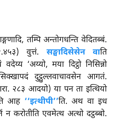
ङ्गणादि, तम्पि अन्तोगधन्ति वेदितब्बं.
.४५३) वुत्तं.
सङ्घादिसेसेन वा
ति
 वदेय्य ‘अय्यो, मया दिट्ठो निसिन्नो
िक्खापदं दुट्ठुल्लवाचावसेन आगतं.
े (पारा. २८३ आदयो) या पन ता इत्थियो
ोतीति आह
‘‘इत्थीपी’’
ति. अथ वा इध
तिं न करोतीति एवमेत्थ अत्थो दट्ठब्बो.