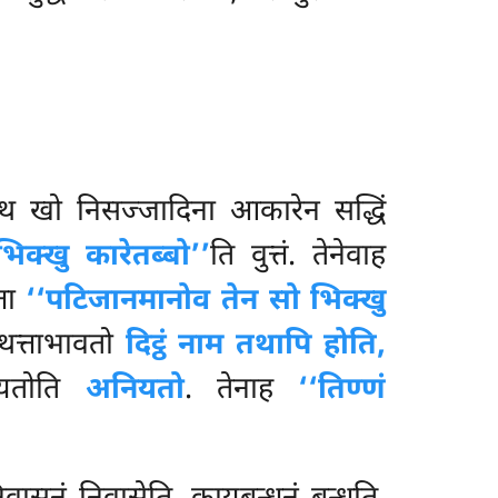
अथ खो निसज्जादिना आकारेन सद्धिं
िक्खु कारेतब्बो’’
ति वुत्तं. तेनेवाह
्ता
‘‘पटिजानमानोव तेन सो भिक्खु
ञथत्ताभावतो
दिट्ठं नाम तथापि होति,
नियतोति
अनियतो
. तेनाह
‘‘तिण्णं