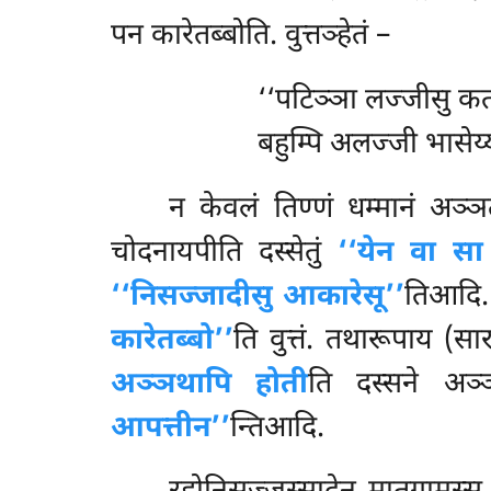
पन कारेतब्बोति. वुत्तञ्हेतं –
‘‘पटिञ्ञा लज्जीसु क
बहुम्पि अलज्जी भासेय्य
न केवलं तिण्णं धम्मानं अञ्
चोदनायपीति दस्सेतुं
‘‘येन वा सा
‘‘निसज्जादीसु आकारेसू’’
तिआदि. 
कारेतब्बो’’
ति वुत्तं. तथारूपाय (
अञ्ञथापि होती
ति दस्सने अञ्
आपत्तीन’’
न्तिआदि.