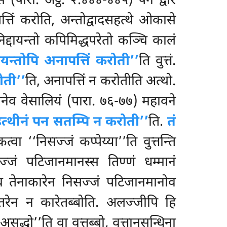
(पारा. अट्ठ. २.४४४-४४५) पन द्वारे
त्तिं करोति, अन्तोद्वादसहत्थे ओकासे
िद्दायन्तो कपिमिद्धपरेतो कञ्चि कालं
दायन्तोपि अनापत्तिं करोती’’
ति वुत्तं.
ोती’’
ति, अनापत्तिं न करोतीति अत्थो.
तेनेव वेसालियं (पारा. ७६-७७) महावने
इत्थीनं पन सतम्पि न करोती’’
ति.
तं
्वा ‘‘निसज्जं कप्पेय्या’’ति वुत्तन्ति
्जं पटिजानमानस्स तिण्णं धम्मानं
 च तेनाकारेन निसज्जं पटिजानमानोव
तरेन न कारेतब्बोति. अलज्जीपि हि
द्धो’’ति वा वत्तब्बो, वत्तानुसन्धिना