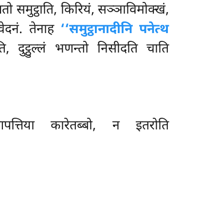
तो समुट्ठाति, किरियं, सञ्ञाविमोक्खं,
वेदनं. तेनाह
‘‘समुट्ठानादीनि पनेत्थ
, दुट्ठुल्लं भणन्तो
निसीदति चाति
आपत्तिया कारेतब्बो, न इतरोति