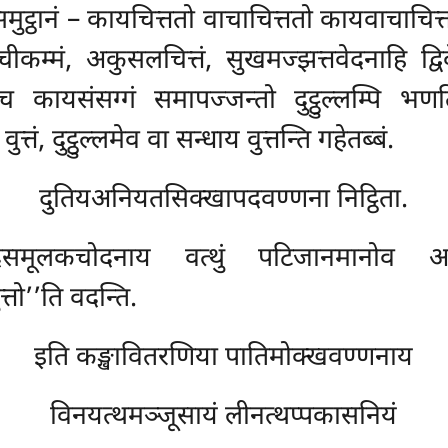
मुट्ठानं – कायचित्ततो वाचाचित्ततो कायवाचाचित्त
ीकम्मं, अकुसलचित्तं, सुखमज्झत्तवेदनाहि द्वि
 कायसंसग्गं समापज्जन्तो दुट्ठुल्लम्पि भणति
वुत्तं, दुट्ठुल्लमेव वा सन्धाय वुत्तन्ति गहेतब्बं.
दुतियअनियतसिक्खापदवण्णना निट्ठिता.
्ठादिसमूलकचोदनाय वत्थुं पटिजानमानोव 
तो’’ति वदन्ति.
इति कङ्खावितरणिया पातिमोक्खवण्णनाय
विनयत्थमञ्जूसायं लीनत्थप्पकासनियं