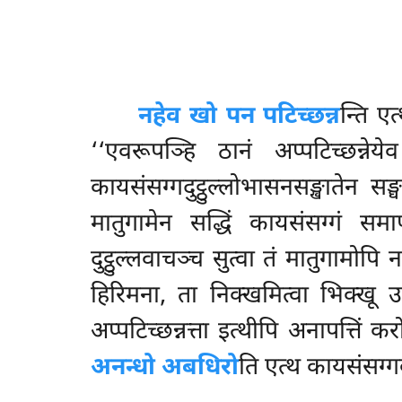
नहेव खो पन पटिच्छन्न
न्ति एत
‘‘एवरूपञ्हि ठानं अप्पटिच्छन्नेय
कायसंसग्गदुट्ठुल्लोभासनसङ्खातेन सङ
मातुगामेन सद्धिं कायसंसग्गं समा
दुट्ठुल्लवाचञ्च सुत्वा तं मातुगामो
हिरिमना, ता निक्खमित्वा भिक्खू 
अप्पटिच्छन्नत्ता इत्थीपि अनापत्तिं क
अनन्धो अबधिरो
ति एत्थ कायसंसग्गव