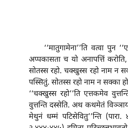
‘‘मातुगामेना’’ति
वत्वा पुन ‘‘ए
अप्पकासता च यो अनापत्तिं करोत
सोतस्स रहो. चक्खुस्स रहो नाम न स
पस्सितुं. सोतस्स रहो नाम न सक्का
‘‘चक्खुस्स रहो’’ति एत्तकमेव वुत्त
वुत्तन्ति दस्सेति. अथ कथमेतं विञ्ञ
मेथुनं धम्मं पटिसेवितु’’न्ति (पारा.