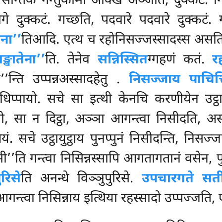
सन्तिकं गन्तुकामो अक्खिं अञ्जेति, दुक्कटं. न
े दुक्कटं. गच्छति, पदवारे पदवारे दुक्कटं. 
ेना’’
तिआदि. एत्थ च रहोनिसज्जस्सादस्स असतिपि
्खातेना’’
ति. तेनेव
सन्निस्सित
ग्गहणं कतं.
र
’न्ति उप्पन्नअस्सादहेतु
.
निसज्जाय पाचित्त
अधिप्पायो. सचे सा इत्थी केनचि करणीयेन उट्ठायु
, सा न दिट्ठा, अञ्ञा आगन्त्वा निसीदति, अस्साद
. सचे उट्ठायुट्ठाय पुनप्पुनं निसीदन्ति, निसज
्सामी’’ति गन्त्वा निसिन्नस्सापि आगतागतानं वसेन,
ुरिसे
ति अनन्धे विञ्ञुपुरिसे.
उपचारगते सत
कं आगन्त्वा निसिन्नाय इत्थिया रहस्सादो उप्पज्जति,