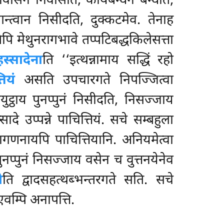
िवासनं निवासेति, कायबन्धनं बन्धति,
गन्त्वान निसीदति, दुक्कटमेव. तेनाह
 मेथुनरागभावे तप्पटिबद्धकिलेसत्ता
हस्सादेना
ति ‘‘इत्थन्नामाय सद्धिं रहो
ियं
असति उपचारगते निपज्जित्वा
ट्ठाय पुनप्पुनं
निसीदति, निसज्जाय
े उप्पन्ने पाचित्तियं. सचे सम्बहुला
्जागणनायपि पाचित्तियानि. अनियमेत्वा
 पुनप्पुनं निसज्जाय वसेन च वुत्तनयेनेव
ी
ति द्वादसहत्थब्भन्तरगते सति. सचे
 एवम्पि अनापत्ति.