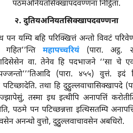
पठमअनियतसिक्खापदवण्णना निट्ठिता.
२. दुतियअनियतसिक्खापदवण्णना
्थ पन यम्पि बहि परिक्खित्तं अन्तो विवटं परिवेण
ेव गहित’’न्ति
महापच्चरियं
(पारा. अट्ठ. २
्घादिसेसेन वा. तेनेव हि पदभाजने ‘‘सा चे एवं
पज्जन्तो’’’तिआदि (पारा. ४५५) वुत्तं. इदं स
पि न पटिच्छादेति. तथा हि दुट्ठुल्लवाचासिक्खापद
उज्झापेसुं, तस्मा इध इत्थीपि अनापत्तिं कर
रोति, पठमे पन पटिच्छन्नत्ता इत्थिसतम्पि अनापत्
सेन अनन्धो वुत्तो, दुट्ठुल्लवाचावसेन अबधिरो.