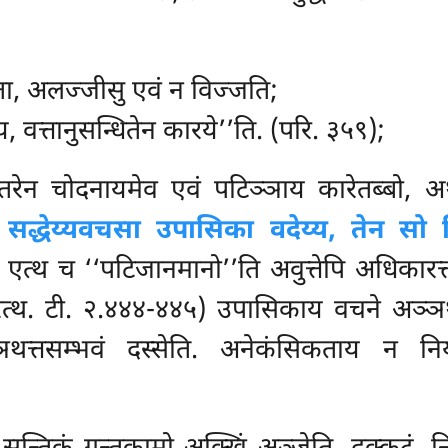
ता, अलज्जीसु एवं न विज्जति;
, वत्तानुसन्धितेन कारये’’ति. (परि. ३५९);
ञतरेन चोदनायमेव एवं पटिञ्ञाय कारेतब्बो, 
 सद्धेय्यवचसा उपासिका वदेय्य, तेन सो भ
एत्थ च ‘‘पटिजानमानो’’ति अवुत्तेपि अधिकारत
सारत्थ. टी. २.४४४-४४५) उपासिकाय वचने अञ्
ञथत्तसम्भवं दस्सेति. अनेकंसिकताय न 