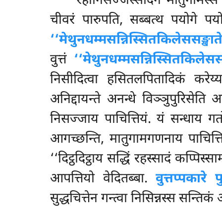
रहोनिसज्जस्सादेन मातुगामस्स 
चीवरं पारुपति, सब्बत्थ पयोगे पयोग
‘‘मेथुनधम्मसन्निस्सितकिलेससङ्खात
वुत्तं
‘‘मेथुनधम्मसन्निस्सितकिलेससङ
निसीदित्वा हसितलपितादिकं करेय्य’
अनिद्दायन्ते अनन्धे विञ्ञुपुरिसेति 
निसज्जाय पाचित्तियं. यं सन्धाय गतो
आगच्छन्ति, मातुगामगणनाय पाचित्तियं
‘‘दिट्ठदिट्ठाय सद्धिं रहस्सादं कप्पिस
आपत्तियो वेदितब्बा.
वुत्तप्पकारे प
सुद्धचित्तेन गन्त्वा निसिन्नस्स सन्ति