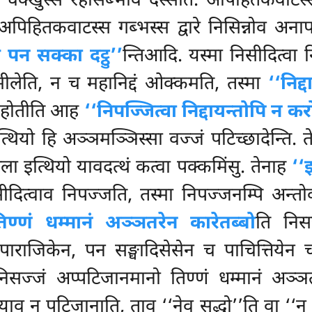
चक्खुस्स रहोसब्भावं दस्सेति. अपिहितकवाटस्स 
अपिहितकवाटस्स गब्भस्स द्वारे निसिन्नोव अनाप
 पन सक्का दट्ठु’’
न्तिआदि. यस्मा निसीदित्वा न
मीलेति, न च महानिद्दं ओक्कमति, तस्मा
‘‘निद्
 न होतीति आह
‘‘निपज्जित्वा निद्दायन्तोपि न कर
त्थियो हि अञ्ञमञ्ञिस्सा वज्जं पटिच्छादेन्ति. 
बहुला इत्थियो यावदत्थं
कत्वा पक्कमिंसु. तेनाह
‘‘
सीदित्वाव निपज्जति, तस्मा
निपज्जनम्पि अन्तोकत
िण्णं धम्मानं अञ्ञतरेन कारेतब्बो
ति निसज
. पाराजिकेन, पन सङ्घादिसेसेन च पाचित्तियेन
िसज्जं अप्पटिजानमानो तिण्णं धम्मानं अञ्ञ
 न पटिजानाति, ताव ‘‘नेव सुद्धो’’ति वा ‘‘न असु