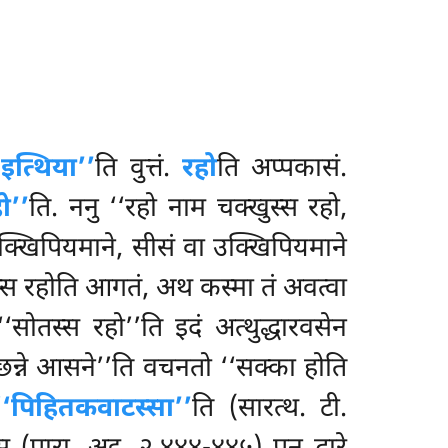
इत्थिया’’
ति वुत्तं.
रहो
ति अप्पकासं.
ो’’
ति. ननु ‘‘रहो नाम चक्खुस्स रहो,
क्खिपियमाने, सीसं वा उक्खिपियमाने
्स रहोति आगतं, अथ कस्मा तं अवत्वा
सोतस्स रहो’’ति इदं अत्थुद्धारवसेन
च्छन्ने आसने’’ति वचनतो ‘‘सक्का होति
‘‘पिहितकवाटस्सा’’
ति (सारत्थ. टी.