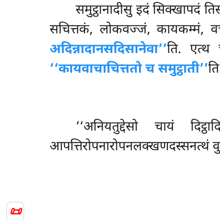
समुट्ठानादीसु
इदं सिक्खापदं तिस
सचित्तकं, लोकवज्जं, कायकम्मं, वच
अदिन्नादानसदिसानेवा’’
ति. एत्थ च
‘‘कायवाचाचित्ततो च समुट्ठाती’’
ति 
‘‘अनियतुद्देसो चायं दिट
आपत्तिरोपनारोपनलक्खणदस्सनत्थं वुत्
📜