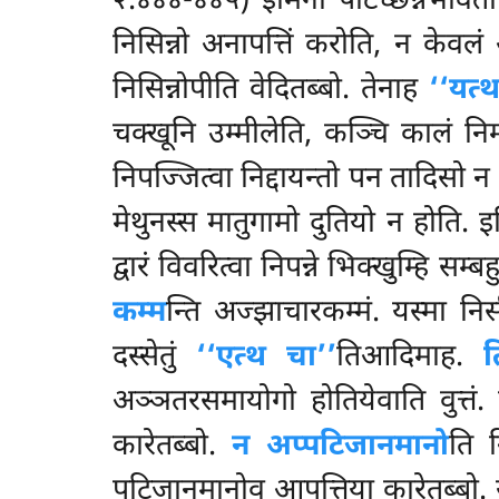
२.४४४-४४५) इमिना पटिच्छन्नभावतो 
निसिन्नो अनापत्तिं करोति, न केवलं 
निसिन्नोपीति वेदितब्बो. तेनाह
‘‘यत्थ
चक्खूनि उम्मीलेति, कञ्चि कालं नि
निपज्जित्वा निद्दायन्तो पन तादिसो
मेथुनस्स मातुगामो दुतियो न होति. इ
द्वारं विवरित्वा निपन्ने भिक्खुम्हि सम्
कम्म
न्ति अज्झाचारकम्मं. यस्मा नि
दस्सेतुं
‘‘एत्थ चा’’
तिआदिमाह.
त
अञ्ञतरसमायोगो होतियेवाति वुत्तं
कारेतब्बो.
न अप्पटिजानमानो
ति न
पटिजानमानोव आपत्तिया कारेतब्बो. याव