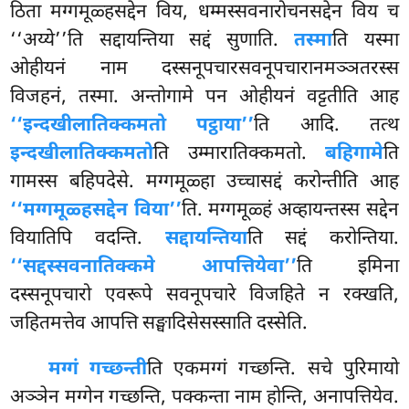
ठिता मग्गमूळ्हसद्देन विय, धम्मस्सवनारोचनसद्देन विय च
‘‘अय्ये’’ति सद्दायन्तिया सद्दं सुणाति.
तस्मा
ति यस्मा
ओहीयनं नाम दस्सनूपचारसवनूपचारानमञ्ञतरस्स
विजहनं, तस्मा. अन्तोगामे पन ओहीयनं वट्टतीति आह
‘‘इन्दखीलातिक्कमतो पट्ठाया’’
ति आदि. तत्थ
इन्दखीलातिक्कमतो
ति उम्मारातिक्कमतो.
बहिगामे
ति
गामस्स बहिपदेसे. मग्गमूळ्हा उच्चासद्दं करोन्तीति आह
‘‘मग्गमूळ्हसद्देन विया’’
ति. मग्गमूळ्हं अव्हायन्तस्स सद्देन
वियातिपि वदन्ति.
सद्दायन्तिया
ति सद्दं करोन्तिया.
‘‘सद्दस्सवनातिक्कमे आपत्तियेवा’’
ति इमिना
दस्सनूपचारो एवरूपे सवनूपचारे विजहिते न रक्खति,
जहितमत्तेव आपत्ति सङ्घादिसेसस्साति दस्सेति.
मग्गं गच्छन्ती
ति एकमग्गं गच्छन्ति. सचे पुरिमायो
अञ्ञेन मग्गेन गच्छन्ति, पक्कन्ता नाम होन्ति, अनापत्तियेव.