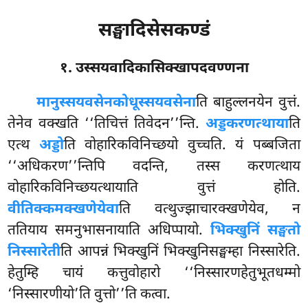
सङ्घादिसेसकण्डं
१. उस्सयवादिकासिक्खापदवण्णना
मानुस्सयवसेन
कोधूस्सयवसेना
ति बाहुल्लनयेन वुत्तं.
तेनेव वक्खति ‘‘तिचित्तं तिवेदन’’न्ति.
अड्डकरणत्थाया
ति
एत्थ
अड्डो
ति वोहारिकविनिच्छयो वुच्चति. यं पब्बजिता
‘‘अधिकरण’’न्तिपि वदन्ति, तस्स करणत्थाय
वोहारिकविनिच्छयत्थायाति वुत्तं होति.
वीतिक्कमक्खणेयेवा
ति वत्थुज्झाचारक्खणेयेव, न
ततियाय समनुभासनायाति अधिप्पायो.
भिक्खुनिं सङ्घतो
निस्सारेती
ति आपन्नं भिक्खुनिं भिक्खुनिसङ्घम्हा निस्सारेति.
हेतुम्हि चायं कत्तुवोहारो ‘‘निस्सारणहेतुभूतधम्मो
‘निस्सारणीयो’ति वुत्तो’’ति कत्वा.