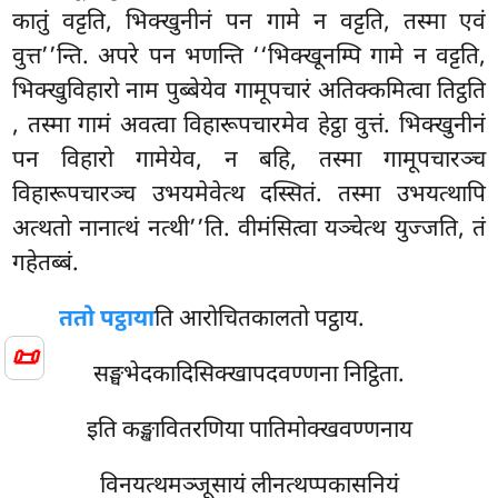
कातुं वट्टति, भिक्खुनीनं पन गामे न वट्टति, तस्मा एवं
वुत्त’’न्ति. अपरे पन भणन्ति ‘‘भिक्खूनम्पि गामे न वट्टति,
भिक्खुविहारो नाम पुब्बेयेव गामूपचारं अतिक्कमित्वा तिट्ठति
, तस्मा गामं अवत्वा विहारूपचारमेव हेट्ठा वुत्तं. भिक्खुनीनं
पन विहारो गामेयेव, न बहि, तस्मा गामूपचारञ्च
विहारूपचारञ्च उभयमेवेत्थ दस्सितं. तस्मा उभयत्थापि
अत्थतो नानात्थं नत्थी’’ति. वीमंसित्वा यञ्चेत्थ युज्जति, तं
गहेतब्बं.
ततो पट्ठाया
ति आरोचितकालतो पट्ठाय.
📜
सङ्घभेदकादिसिक्खापदवण्णना निट्ठिता.
इति कङ्खावितरणिया पातिमोक्खवण्णनाय
विनयत्थमञ्जूसायं लीनत्थप्पकासनियं