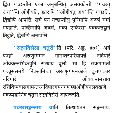
द्विन्नं गच्छन्तीनं एका अनुबन्धितुं असक्कोन्ती ‘‘गच्छतु
अय’’न्ति ओहीयति, इतरापि ‘‘ओहीयतु अय’’न्ति गच्छति,
द्विन्नम्पि आपत्ति. सचे पन गच्छन्तीसु पुरिमापि अञ्ञं मग्गं
गण्हाति, पच्छिमापि अञ्ञं, एका एकिस्सा पक्कन्तट्ठाने
तिट्ठति, द्विन्नम्पि अनापत्ति.
‘‘सङ्घादिसेसा चतुरो’’
ति (परि. अट्ठ. ४७९) अयं
पञ्हो अरुणुग्गमने गामन्तरपरियापन्नं नदिपारं
ओक्कन्तभिक्खुनिं सन्धाय वुत्तो. सा हि सकगामतो
पच्चूससमये निक्खमित्वा अरुणुग्गमनकाले वुत्तप्पकारं
नदिपारं ओक्कन्तमत्ताव
रत्तिविप्पवासगामन्तरनदिपारगमनगणम्हाओहीयनलक्खणे
एकप्पहारेनेव चतुरो सङ्घादिसेसे आपज्जति.
पक्खसङ्कन्ताय वा
ति तित्थायतनं सङ्कन्ताय.