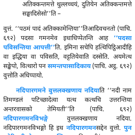
अतिक्कन्तमत्ते थुल्लच्चयं, दुतियेन अतिक्कन्तमत्ते
सङ्घादिसेसो’’ति –
वुत्तं. ‘‘पठमं पादं अतिक्कामेन्तिया’’तिआदिवचनतो (पाचि.
६९२) पदसा गमनमेव इधाधिप्पेतन्ति आह
‘‘पदसा
पविसन्तिया आपत्ती’’
ति. इमिना सचेपि हत्थिपिट्ठिआदीहि
वा इद्धिया वा पविसति, वट्टतियेवाति दस्सेति. अयमेत्थ
सङ्खेपो, वित्थारो पन
समन्तपासादिकाय
(पाचि. अट्ठ. ६९२)
वुत्तोति अधिप्पायो.
नदिपारगमने वुत्तलक्खणाय नदिया
ति ‘‘नदी नाम
तिमण्डलं पटिच्छादेत्वा यत्थ कत्थचि उत्तरन्तिया
अन्तरवासको तेमियती’’ति (पाचि. ६९२)
नदिपारगमनविभङ्गे
वुत्तलक्खणाय नदिया.
नदिपारगमनविभङ्गो हि इध
नदिपारगमन
सद्देन वुत्तो.
पुन