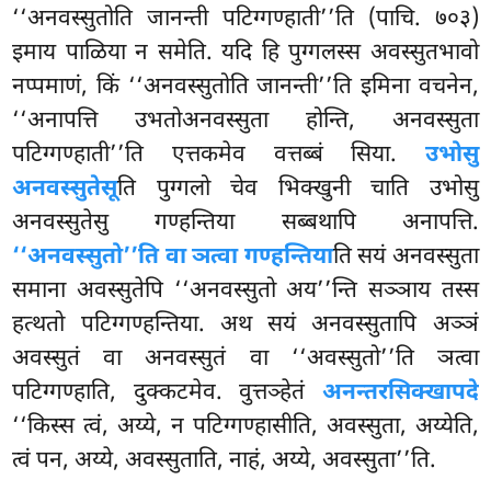
‘‘अनवस्सुतोति जानन्ती पटिग्गण्हाती’’ति (पाचि. ७०३)
इमाय पाळिया न समेति. यदि हि पुग्गलस्स अवस्सुतभावो
नप्पमाणं, किं ‘‘अनवस्सुतोति जानन्ती’’ति इमिना वचनेन,
‘‘अनापत्ति उभतोअनवस्सुता होन्ति, अनवस्सुता
पटिग्गण्हाती’’ति एत्तकमेव वत्तब्बं सिया.
उभोसु
अनवस्सुतेसू
ति पुग्गलो चेव भिक्खुनी चाति उभोसु
अनवस्सुतेसु गण्हन्तिया सब्बथापि अनापत्ति.
‘‘अनवस्सुतो’’ति वा ञत्वा गण्हन्तिया
ति सयं अनवस्सुता
समाना अवस्सुतेपि ‘‘अनवस्सुतो अय’’न्ति सञ्ञाय तस्स
हत्थतो पटिग्गण्हन्तिया. अथ सयं अनवस्सुतापि अञ्ञं
अवस्सुतं वा अनवस्सुतं वा ‘‘अवस्सुतो’’ति ञत्वा
पटिग्गण्हाति, दुक्कटमेव. वुत्तञ्हेतं
अनन्तरसिक्खापदे
‘‘किस्स त्वं, अय्ये, न पटिग्गण्हासीति, अवस्सुता, अय्येति,
त्वं पन, अय्ये, अवस्सुताति, नाहं, अय्ये, अवस्सुता’’ति.