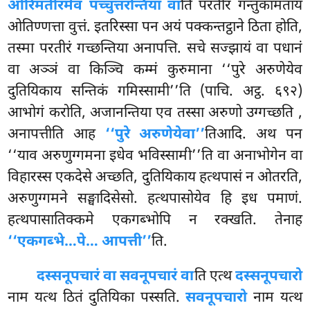
ओरिमतीरमेव पच्चुत्तरन्तिया वा
ति परतीरं गन्तुकामताय
ओतिण्णत्ता वुत्तं. इतरिस्सा पन अयं पक्कन्तट्ठाने ठिता होति,
तस्मा परतीरं गच्छन्तिया अनापत्ति. सचे सज्झायं
वा पधानं
वा अञ्ञं वा किञ्चि कम्मं कुरुमाना ‘‘पुरे अरुणेयेव
दुतियिकाय सन्तिकं गमिस्सामी’’ति (पाचि. अट्ठ. ६९२)
आभोगं करोति, अजानन्तिया एव तस्सा अरुणो उग्गच्छति
,
अनापत्तीति आह
‘‘पुरे अरुणेयेवा’’
तिआदि. अथ पन
‘‘याव अरुणुग्गमना इधेव भविस्सामी’’ति वा अनाभोगेन वा
विहारस्स एकदेसे अच्छति, दुतियिकाय हत्थपासं न ओतरति,
अरुणुग्गमने सङ्घादिसेसो. हत्थपासोयेव हि इध पमाणं.
हत्थपासातिक्कमे एकगब्भोपि न रक्खति. तेनाह
‘‘एकगब्भे…पे… आपत्ती’’
ति.
दस्सनूपचारं वा सवनूपचारं वा
ति एत्थ
दस्सनूपचारो
नाम यत्थ ठितं दुतियिका पस्सति.
सवनूपचारो
नाम यत्थ