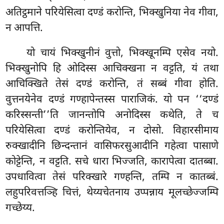
अतिट्ठमाने परियेसित्वा दण्डं करोन्ति, भिक्खुनिया नेव गीवा,
न आपत्ति.
यो चायं भिक्खुनीनं वुत्तो, भिक्खूनम्पि एसेव नयो.
भिक्खुनोपि हि ओदिस्स आचिक्खना न वट्टति, यं तथा
आचिक्खिते तेसं दण्डं करोन्ति, तं सब्बं गीवा होति.
वुत्तनयेनेव दण्डं गण्हापेन्तस्स पाराजिकं. यो पन ‘‘दण्डं
करिस्सन्ती’’ति जानन्तोपि अनोदिस्स कथेति, ते च
परियेसित्वा दण्डं करोन्तियेव, न दोसो. विहारसीमाय
रुक्खादीनि छिन्दन्तानं वासिफरसुआदीनि गहेत्वा पासाणे
कोट्टेन्ति, न वट्टति. सचे धारा भिज्जति, कारापेत्वा दातब्बा.
उपधावित्वा तेसं परिक्खारे गण्हन्ति, तम्पि न कातब्बं.
लहुपरिवत्तञ्हि चित्तं, थेय्यचेतनाय उप्पन्नाय मूलच्छेज्जम्पि
गच्छेय्य.