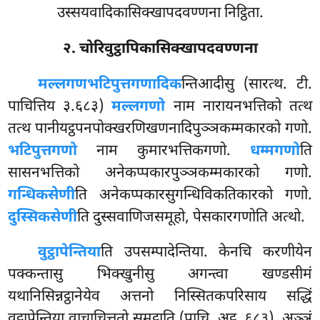
उस्सयवादिकासिक्खापदवण्णना निट्ठिता.
२. चोरिवुट्ठापिकासिक्खापदवण्णना
मल्लगणभटिपुत्तगणादिक
न्तिआदीसु (सारत्थ. टी.
पाचित्तिय ३.६८३)
मल्लगणो
नाम नारायनभत्तिको तत्थ
तत्थ पानीयट्ठपनपोक्खरणिखणनादिपुञ्ञकम्मकारको गणो.
भटिपुत्तगणो
नाम कुमारभत्तिकगणो.
धम्मगणो
ति
सासनभत्तिको अनेकप्पकारपुञ्ञकम्मकारको गणो.
गन्धिकसेणी
ति अनेकप्पकारसुगन्धिविकतिकारको गणो.
दुस्सिकसेणी
ति दुस्सवाणिजसमूहो, पेसकारगणोति अत्थो.
वुट्ठापेन्तिया
ति उपसम्पादेन्तिया. केनचि करणीयेन
पक्कन्तासु भिक्खुनीसु अगन्त्वा खण्डसीमं
यथानिसिन्नट्ठानेयेव अत्तनो निस्सितकपरिसाय सद्धिं
वुट्ठापेन्तिया वाचाचित्ततो समुट्ठाति (पाचि. अट्ठ. ६८३), अञ्ञं