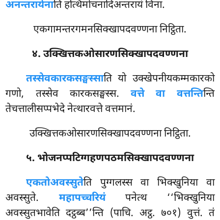
अनन्तरायेना
ति हत्थिमोचनादिअन्तरायं विना.
एकगामन्तरगमनसिक्खापदवण्णना निट्ठिता.
४. उक्खित्तकओसारणसिक्खापदवण्णना
तस्सेव
कारकसङ्घस्सा
ति यो उक्खेपनीयकम्मकारको
गणो, तस्सेव कारकसङ्घस्स.
वत्ते वा वत्तन्ति
न्ति
तेचत्तालीसप्पभेदे नेत्थारवत्ते वत्तमानं.
उक्खित्तकओसारणसिक्खापदवण्णना निट्ठिता.
५. भोजनप्पटिग्गहणपठमसिक्खापदवण्णना
एकतोअवस्सुते
ति पुग्गलस्स वा भिक्खुनिया वा
अवस्सुते.
महापच्चरियं
पनेत्थ ‘‘भिक्खुनिया
अवस्सुतभावेति दट्ठब्ब’’न्ति (पाचि. अट्ठ. ७०१) वुत्तं. तं