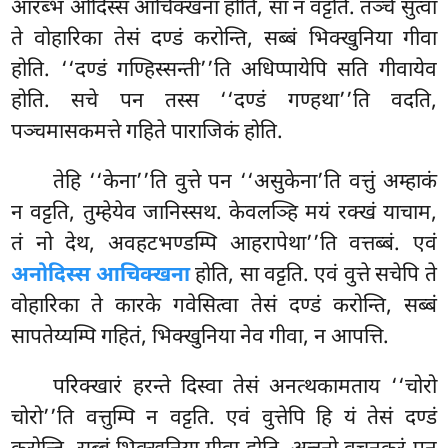
आरब्भ ओदिस्स आचिक्खना होति, सा न वट्टति. तञ्चे सुत्वा
ते वोहारिका तेसं दण्डं करोन्ति, सब्बं भिक्खुनिया गीवा
होति. ‘‘दण्डं गण्हिस्सन्ती’’ति अधिप्पायेपि सति गीवायेव
होति. सचे पन तस्स ‘‘दण्डं गण्हथा’’ति वदति,
पञ्चमासकमत्ते गहिते पाराजिकं होति.
तेहि ‘‘केना’’ति वुत्ते पन ‘‘असुकेना’ति वत्तुं अम्हाकं
न वट्टति, तुम्हेयेव जानिस्सथ. केवलञ्हि मयं रक्खं याचाम,
तं नो देथ, अवहटभण्डम्पि आहरापेथा’’ति वत्तब्बं. एवं
अनोदिस्स आचिक्खना
होति, सा वट्टति. एवं वुत्ते सचेपि ते
वोहारिका ते कारके गवेसित्वा तेसं दण्डं करोन्ति, सब्बं
सापतेय्यम्पि गहितं, भिक्खुनिया नेव गीवा, न आपत्ति.
परिक्खारं हरन्ते दिस्वा तेसं अनत्थकामताय ‘‘चोरो
चोरो’’ति वत्तुम्पि न वट्टति. एवं वुत्तेपि हि यं तेसं दण्डं