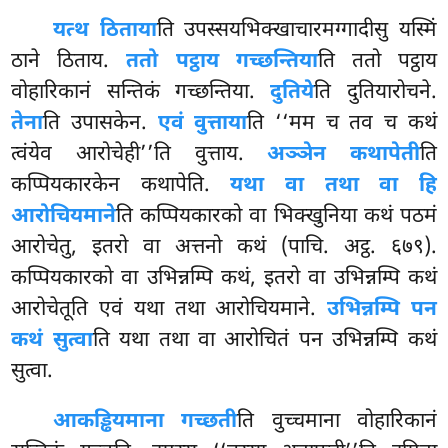
यत्थ ठिताया
ति उपस्सयभिक्खाचारमग्गादीसु यस्मिं
ठाने ठिताय.
ततो पट्ठाय गच्छन्तिया
ति ततो पट्ठाय
वोहारिकानं सन्तिकं गच्छन्तिया.
दुतिये
ति दुतियारोचने.
तेना
ति उपासकेन.
एवं वुत्ताया
ति ‘‘मम च तव च कथं
त्वंयेव आरोचेही’’ति वुत्ताय.
अञ्ञेन कथापेती
ति
कप्पियकारकेन कथापेति.
यथा वा तथा वा हि
आरोचियमाने
ति कप्पियकारको वा भिक्खुनिया कथं पठमं
आरोचेतु, इतरो वा अत्तनो कथं (पाचि. अट्ठ. ६७९).
कप्पियकारको वा उभिन्नम्पि कथं, इतरो वा उभिन्नम्पि कथं
आरोचेतूति एवं यथा तथा आरोचियमाने.
उभिन्नम्पि पन
कथं सुत्वा
ति यथा तथा वा आरोचितं पन उभिन्नम्पि कथं
सुत्वा.
आकड्ढियमाना गच्छती
ति वुच्चमाना वोहारिकानं