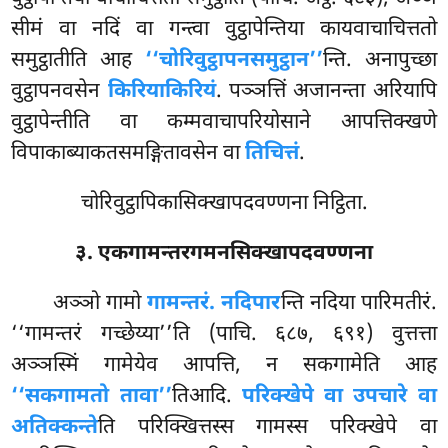
सीमं वा नदिं वा गन्त्वा वुट्ठापेन्तिया कायवाचाचित्ततो
समुट्ठातीति आह
‘‘चोरिवुट्ठापनसमुट्ठान’’
न्ति. अनापुच्छा
वुट्ठापनवसेन
किरियाकिरियं
. पञ्ञत्तिं अजानन्ता अरियापि
वुट्ठापेन्तीति वा कम्मवाचापरियोसाने आपत्तिक्खणे
विपाकाब्याकतसमङ्गितावसेन वा
तिचित्तं
.
चोरिवुट्ठापिकासिक्खापदवण्णना निट्ठिता.
३. एकगामन्तरगमनसिक्खापदवण्णना
अञ्ञो
गामो
गामन्तरं. नदिपार
न्ति नदिया पारिमतीरं.
‘‘गामन्तरं गच्छेय्या’’ति (पाचि. ६८७, ६९१) वुत्तत्ता
अञ्ञस्मिं गामेयेव आपत्ति, न सकगामेति आह
‘‘सकगामतो तावा’’
तिआदि.
परिक्खेपे वा उपचारे वा
अतिक्कन्ते
ति परिक्खित्तस्स गामस्स परिक्खेपे वा