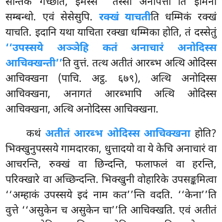
सन्तिकं गच्छति, इमस्स ‘‘तस्सा अनापत्ती’’ति इमिना
सम्बन्धो. एवं सेसेसुपि.
रक्खं याचती
ति धम्मिकं रक्खं
याचति. इदानि यथा याचिता रक्खा धम्मिका होति, तं दस्सेतुं
‘‘उपस्सये अञ्ञेहि कतं अनाचारं अनोदिस्स
आचिक्खन्ती’’
ति वुत्तं. तत्थ अतीतं आरब्भ अत्थि ओदिस्स
आचिक्खना (पाचि. अट्ठ. ६७९), अत्थि
अनोदिस्स
आचिक्खना, अनागतं आरब्भापि अत्थि ओदिस्स
आचिक्खना, अत्थि अनोदिस्स आचिक्खना.
कथं
अतीतं आरब्भ ओदिस्स आचिक्खना
होति?
भिक्खुनुपस्सये गामदारका, धुत्तादयो वा ये केचि अनाचारं वा
आचरन्ति, रुक्खं वा छिन्दन्ति, फलाफलं वा हरन्ति,
परिक्खारे वा अच्छिन्दन्ति. भिक्खुनी वोहारिके उपसङ्कमित्वा
‘‘अम्हाकं उपस्सये इदं नाम कत’’न्ति वदति. ‘‘केना’’ति
वुत्ते ‘‘असुकेन च असुकेन चा’’ति आचिक्खति. एवं अतीतं