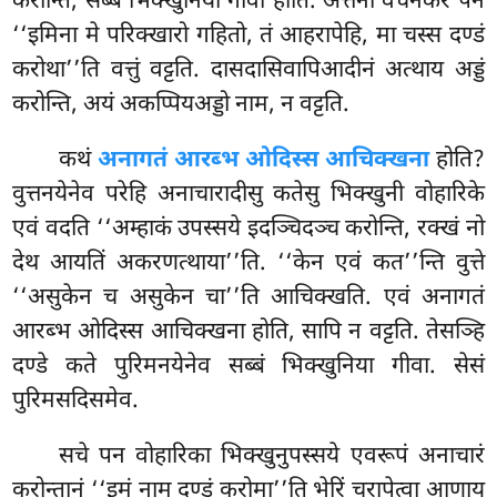
करोन्ति, सब्बं भिक्खुनिया गीवा होति. अत्तनो वचनकरं पन
‘‘इमिना मे परिक्खारो गहितो, तं आहरापेहि, मा चस्स दण्डं
करोथा’’ति वत्तुं वट्टति. दासदासिवापिआदीनं अत्थाय अड्डं
करोन्ति, अयं अकप्पियअड्डो नाम, न वट्टति.
कथं
अनागतं आरब्भ ओदिस्स आचिक्खना
होति?
वुत्तनयेनेव परेहि अनाचारादीसु कतेसु भिक्खुनी वोहारिके
एवं वदति ‘‘अम्हाकं उपस्सये इदञ्चिदञ्च करोन्ति, रक्खं नो
देथ आयतिं अकरणत्थाया’’ति. ‘‘केन एवं कत’’न्ति वुत्ते
‘‘असुकेन च असुकेन चा’’ति आचिक्खति. एवं अनागतं
आरब्भ ओदिस्स आचिक्खना होति, सापि न वट्टति. तेसञ्हि
दण्डे कते पुरिमनयेनेव सब्बं भिक्खुनिया गीवा. सेसं
पुरिमसदिसमेव.
सचे
पन वोहारिका भिक्खुनुपस्सये एवरूपं अनाचारं
करोन्तानं ‘‘इमं नाम दण्डं करोमा’’ति
भेरिं चरापेत्वा आणाय