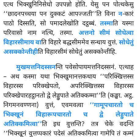
एत्थ भिक्खुनिनिसेधो उपपन्नो होति. येसु पन पोत्थकेसु
‘‘छादनपच्चया पन दुक्कटं आपज्जती’’ति विना
न
-कारं
पाठो दिस्सति, सो पमादलेखोति दट्ठब्बं.
तस्मा
ति यस्मा
परिवासो नाम नत्थि, तस्मा.
अत्तनो सीमं सोधेत्वा
विहारसीमाय वा
ति विहारे बद्धसीममेव
सन्धाय वुत्तं.
सोधेतुं
असक्कोन्तीही
ति विहारसीमं सोधेतुं असक्कोन्तीहि.
मुखमत्तनिदस्सन
न्ति पवेसोपायमत्तनिदस्सनं. एत्थाह
– अथ कस्मा यथा भिक्खुमानत्तकथाय ‘‘परिक्खित्तस्स
विहारस्स परिक्खेपतो, अपरिक्खित्तस्स विहारस्स
परिक्खेपारहट्ठानतो द्वे लेड्डुपाते अतिक्कम्मा’’ति (कङ्खा. अट्ठ.
निगमनवण्णना) वुत्तं, एवमवत्वा
‘‘गामूपचारतो च
भिक्खूनं विहारूपचारतो च द्वे लेड्डुपाते
अतिक्कमित्वा’’
ति इध वुत्तन्ति? तत्र चेके वदन्ति
‘‘भिक्खूनं वुत्तप्पकारं पदेसं अतिक्कमित्वा गामेपि तं कम्मं