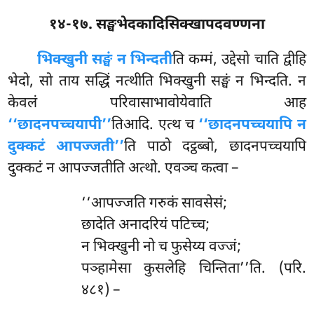
१४-१७. सङ्घभेदकादिसिक्खापदवण्णना
भिक्खुनी सङ्घं न भिन्दती
ति कम्मं, उद्देसो चाति द्वीहि
भेदो, सो ताय सद्धिं नत्थीति भिक्खुनी सङ्घं न भिन्दति. न
केवलं परिवासाभावोयेवाति आह
‘‘छादनपच्चयापी’’
तिआदि. एत्थ च
‘‘छादनपच्चयापि न
दुक्कटं आपज्जती’’
ति पाठो दट्ठब्बो, छादनपच्चयापि
दुक्कटं न आपज्जतीति अत्थो. एवञ्च कत्वा –
‘‘आपज्जति गरुकं सावसेसं;
छादेति अनादरियं पटिच्च;
न भिक्खुनी नो च फुसेय्य वज्जं;
पञ्हामेसा कुसलेहि चिन्तिता’’ति. (परि.
४८१) –