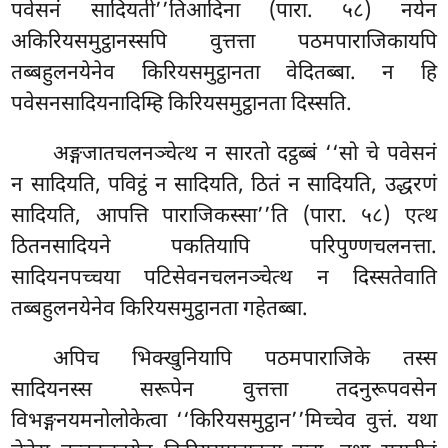
पवेसनं सादियती’’तिआदिना (पारा. ५८) नयेन
अकिरियसमुट्ठानस्सपि वुत्तत्ता पठमपाराजिकायपि
तब्बहुलनयेनेव किरियसमुट्ठानता वेदितब्बा. न हि
पवेसनसादियनादिम्हि किरियसमुट्ठानता दिस्सति.
अङ्गजातचलनञ्चेत्थ
न सारतो दट्ठब्बं ‘‘सो चे पवेसनं
न सादियति, पविट्ठं न सादियति, ठितं न सादियति, उद्धरणं
सादियति, आपत्ति पाराजिकस्सा’’ति (पारा. ५८) एत्थ
ठितनसादियने पकतियापि परिपुण्णचलनत्ता.
सादियनपच्चया पटिसेवनचलनञ्चेत्थ न दिस्सतेवाति
तब्बहुलनयेनेव किरियसमुट्ठानता गहेतब्बा.
अपिच भिक्खुनियापि पठमपाराजिके तस्स
सादियनस्स सरूपेन वुत्तत्ता तदनुरूपवसेन
विभङ्गनयमनोलोकेत्वा ‘‘किरियसमुट्ठान’’मिच्चेव वुत्तं. यथा