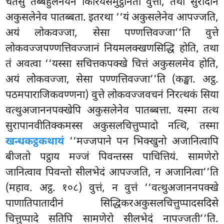
चेतेसु तब्बहुलनयेन किरियसमुट्ठानता वुत्ता, तथा सुरादीनं
अकुसलेनेव पातब्बता. इतरथा ‘‘यं अकुसलेनेव
आपज्जति,
अयं लोकवज्जा, सेसा पण्णत्तिवज्जा’’ति वुत्ते
लोकवज्जपण्णत्तिवज्जानं नियमलक्खणसिद्धि होति, तथा
तं अवत्वा ‘‘यस्सा सचित्तकपक्खे चित्तं अकुसलमेव होति,
अयं लोकवज्जा, सेसा पण्णत्तिवज्जा’’ति (कङ्खा. अट्ठ.
पठमपाराजिकवण्णना) वुत्ते लोकवज्जवचनं निरत्थकं सिया
वत्थुअजाननपक्खेपि अकुसलेनेव पातब्बत्ता. यस्मा तत्थ
सुरापानवीतिक्कमस्स अकुसलचित्तुप्पादो नत्थि, तस्मा
खन्धकट्ठकथायं
‘‘मज्जपाने पन भिक्खुनो अजानित्वापि
बीजतो पट्ठाय मज्जं पिवन्तस्स पाचित्तियं. सामणेरो
जानित्वाव पिवन्तो सीलभेदं आपज्जति, न अजानित्वा’’ति
(महाव. अट्ठ. १०८) वुत्तं, न वुत्तं ‘‘वत्थुअजाननपक्खे
पाणातिपातादीनं सिद्धिकरअकुसलचित्तुप्पादसदिसे
चित्तुप्पादे सतिपि सामणेरो सीलभेदं नापज्जती’’ति.