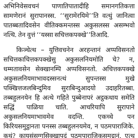
अभिनिवेसवचनं पाणातिपातादीहि समानगतिकत्ता
सामणेरानं सुरापानस्स. ‘‘सुरामेरयिमे’’ति वत्थुं जानित्वा
पातब्बतादिवसेन वीतिक्कमन्तस्स अकुसलस्स असम्भवो
नत्थि. तेन वुत्तं ‘‘यस्सा सचित्तकपक्खे’’तिआदि.
किञ्चेत्थ – युत्तिवचनेन अरहन्तानं अप्पविसनतो
सचित्तकाचित्तकपक्खेसु अकुसलनियमोति चे? न,
धम्मतावसेन सेक्खानम्पि अप्पविसनतो. अचित्तकपक्खे
अकुसलनियमाभावदस्सनत्थं सुपन्तस्स मुखे
पक्खित्तजलबिन्दुमिव सुराबिन्दुआदयो उदाहरितब्बा.
तब्बहुलनयेन हि अत्थे गहिते पुब्बेनापरं अट्ठकथाय समेति
सद्धिं पाळिया चाति. आचरियापि सुरापाने
अकुसलनियमाभावमेव वदन्ति. एकच्चे पन
किरियसमुट्ठानता पनस्स तब्बहुलनयमेव, न पठमपाराजिके.
कथं? कायसंसग्गसिक्खापदं पठमपाराजिकसमुट्ठानं. एत्थ