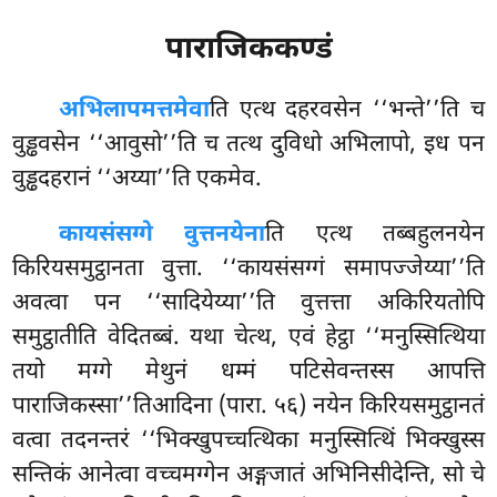
पाराजिककण्डं
अभिलापमत्तमेवा
ति
एत्थ दहरवसेन ‘‘भन्ते’’ति च
वुड्ढवसेन ‘‘आवुसो’’ति च तत्थ दुविधो अभिलापो, इध पन
वुड्ढदहरानं ‘‘अय्या’’ति एकमेव.
कायसंसग्गे वुत्तनयेना
ति एत्थ तब्बहुलनयेन
किरियसमुट्ठानता वुत्ता. ‘‘कायसंसग्गं समापज्जेय्या’’ति
अवत्वा पन ‘‘सादियेय्या’’ति वुत्तत्ता अकिरियतोपि
समुट्ठातीति वेदितब्बं. यथा चेत्थ, एवं हेट्ठा ‘‘मनुस्सित्थिया
तयो मग्गे मेथुनं धम्मं पटिसेवन्तस्स आपत्ति
पाराजिकस्सा’’तिआदिना (पारा. ५६) नयेन किरियसमुट्ठानतं
वत्वा तदनन्तरं ‘‘भिक्खुपच्चत्थिका मनुस्सित्थिं भिक्खुस्स
सन्तिकं आनेत्वा वच्चमग्गेन अङ्गजातं अभिनिसीदेन्ति, सो चे