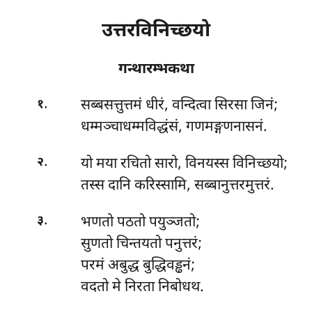
उत्तरविनिच्छयो
गन्थारम्भकथा
.
सब्बसत्तुत्तमं
धीरं, वन्दित्वा सिरसा जिनं;
१
धम्मञ्चाधम्मविद्धंसं, गणमङ्गणनासनं.
.
यो मया रचितो सारो, विनयस्स विनिच्छयो;
२
तस्स दानि करिस्सामि, सब्बानुत्तरमुत्तरं.
.
भणतो पठतो पयुञ्जतो;
३
सुणतो चिन्तयतो पनुत्तरं;
परमं अबुद्ध बुद्धिवड्ढनं;
वदतो मे निरता निबोधथ.