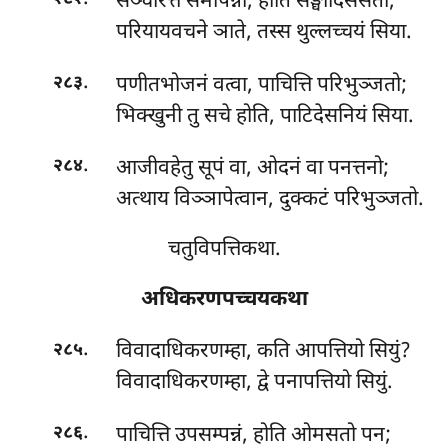
सञ्चरित्तं समापन्नो, होति सङ्घादिसेसता;
परियायवचने ञाते, तस्स थुल्लच्चयं सिया.
.
पणीतभोजनं वत्वा, पाचित्ति परिभुञ्जतो;
२८३
भिक्खुनी तु सचे होति, पाटिदेसनियं सिया.
.
आजीवहेतु सूपं वा, ओदनं वा पनत्तनो;
२८४
अत्थाय विञ्ञापेत्वान, दुक्कटं परिभुञ्जतो.
चतुविपत्तिकथा.
अधिकरणपच्चयकथा
.
विवादाधिकरणम्हा, कति आपत्तियो सियुं?
२८५
विवादाधिकरणम्हा, द्वे पनापत्तियो सियुं.
.
पाचित्ति
उपसम्पन्नं, होति ओमसतो पन;
२८६