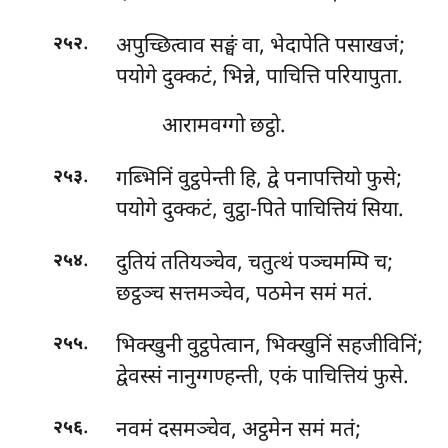
.
अपुच्छित्वाव सङ्घं वा, भेदापेति पसाखजं;
२५२
पयोगे दुक्कटं, भिन्ने, पाचित्ति परियापुता.
आरामवग्गो छट्ठो.
.
गब्भिनिं वुट्ठपेन्ती हि, द्वे पनापत्तियो फुसे;
२५३
पयोगे दुक्कटं, वुट्ठा-पिते पाचित्तियं सिया.
.
दुतियं ततियञ्चेव, चतुत्थं पञ्चमम्पि च;
२५४
छट्ठञ्च सत्तमञ्चेव, पठमेन समं मतं.
.
भिक्खुनी वुट्ठपेत्वान, भिक्खुनिं सहजीविनिं;
२५५
द्वेवस्सं नानुग्गण्हन्ती, एकं पाचित्तियं फुसे.
.
नवमं दसमञ्चेव, अट्ठमेन समं मतं;
२५६