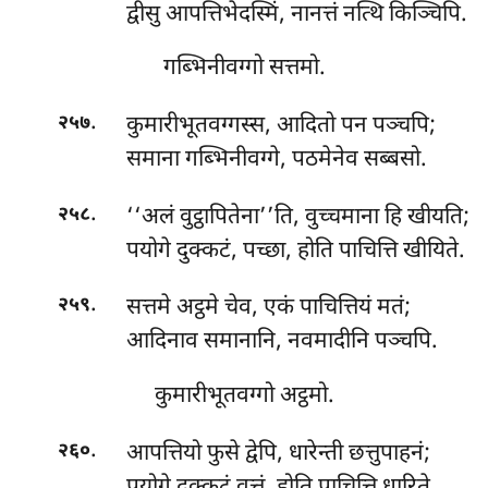
द्वीसु आपत्तिभेदस्मिं, नानत्तं नत्थि किञ्चिपि.
गब्भिनीवग्गो सत्तमो.
.
कुमारीभूतवग्गस्स, आदितो पन पञ्चपि;
२५७
समाना गब्भिनीवग्गे, पठमेनेव सब्बसो.
.
‘‘अलं वुट्ठापितेना’’ति, वुच्चमाना हि खीयति;
२५८
पयोगे दुक्कटं, पच्छा, होति पाचित्ति खीयिते.
.
सत्तमे
अट्ठमे चेव, एकं पाचित्तियं मतं;
२५९
आदिनाव समानानि, नवमादीनि पञ्चपि.
कुमारीभूतवग्गो अट्ठमो.
.
आपत्तियो फुसे द्वेपि, धारेन्ती छत्तुपाहनं;
२६०
पयोगे दुक्कटं वुत्तं, होति पाचित्ति धारिते.