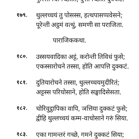
.
थुल्लच्चयं तु पोसस्स, हत्थपासप्पवेसने;
१७९
पूरेन्ती अट्ठमं वत्थुं, समणी सा पराजिता.
पाराजिककथा.
.
उस्सयवादिका अट्टं, करोन्ती तिविधं फुसे;
१८०
एकस्सारोचने तस्सा, होति आपत्ति दुक्कटं.
.
दुतियारोचने तस्सा, थुल्लच्चयमुदीरितं;
१८१
अट्टस्स परियोसाने, होति सङ्घादिसेसता.
.
चोरिवुट्ठापिका वापि, ञत्तिया दुक्कटं फुसे;
१८२
द्वीहि थुल्लच्चयं कम्म-वाचोसाने गरुं सिया.
.
एका गामन्तरं गच्छे, गमने दुक्कटं सिया;
१८३