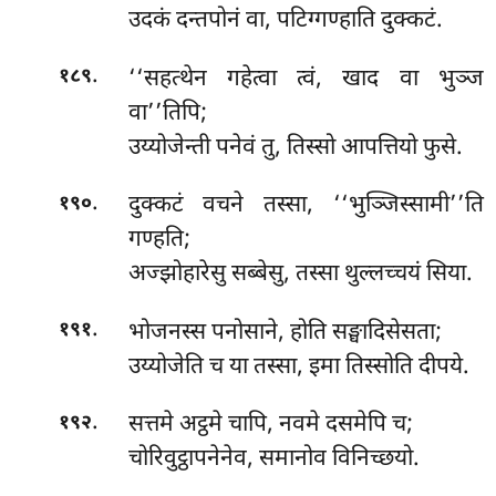
उदकं दन्तपोनं वा, पटिग्गण्हाति दुक्कटं.
.
‘‘सहत्थेन गहेत्वा त्वं, खाद वा भुञ्ज
१८९
वा’’तिपि;
उय्योजेन्ती पनेवं तु, तिस्सो आपत्तियो फुसे.
.
दुक्कटं वचने तस्सा, ‘‘भुञ्जिस्सामी’’ति
१९०
गण्हति;
अज्झोहारेसु सब्बेसु, तस्सा थुल्लच्चयं सिया.
.
भोजनस्स पनोसाने, होति सङ्घादिसेसता;
१९१
उय्योजेति च या तस्सा, इमा तिस्सोति दीपये.
.
सत्तमे अट्ठमे चापि, नवमे दसमेपि च;
१९२
चोरिवुट्ठापनेनेव, समानोव विनिच्छयो.