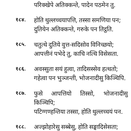
परिक्खेपे अतिक्कन्ते, पादेन पठमेन तु.
.
होति
थुल्लच्चयापत्ति, तस्सा समणिया पन;
१८४
दुतियेन अतिक्कन्ते, गरुके पन तिट्ठति.
.
चतुत्थे दुतिये वुत्त-सदिसोव विनिच्छयो;
१८५
आपत्तीनं पभेदे तु, काचि नत्थि विसेसता.
.
अवस्सुता
सयं हुत्वा, तादिसस्सेव हत्थतो;
१८६
गहेत्वा पन भुञ्जन्ती, भोजनादीसु किञ्चिपि.
.
फुसे आपत्तियो तिस्सो, भोजनादीसु
१८७
किञ्चिपि;
पटिग्गण्हन्तिया तस्सा, होति थुल्लच्चयं पन.
.
अज्झोहारेसु सब्बेसु, होति सङ्घादिसेसता;
१८८