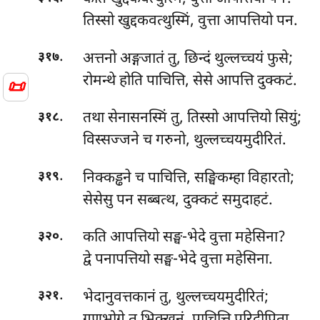
तिस्सो खुद्दकवत्थुस्मिं, वुत्ता आपत्तियो पन.
.
अत्तनो अङ्गजातं तु, छिन्दं थुल्लच्चयं फुसे;
३१७
रोमन्थे होति पाचित्ति, सेसे आपत्ति दुक्कटं.
📜
.
तथा सेनासनस्मिं तु, तिस्सो आपत्तियो सियुं;
३१८
विस्सज्जने च गरुनो, थुल्लच्चयमुदीरितं.
.
निक्कड्ढने च पाचित्ति, सङ्घिकम्हा विहारतो;
३१९
सेसेसु पन सब्बत्थ, दुक्कटं समुदाहटं.
.
कति आपत्तियो सङ्घ-भेदे वुत्ता महेसिना?
३२०
द्वे पनापत्तियो सङ्घ-भेदे वुत्ता महेसिना.
.
भेदानुवत्तकानं
तु, थुल्लच्चयमुदीरितं;
३२१
गणभोगे तु भिक्खूनं, पाचित्ति परिदीपिता.