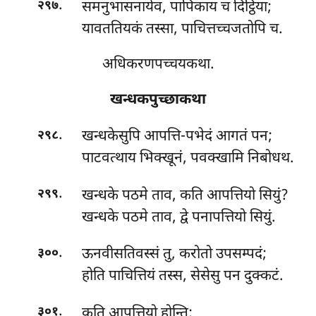
.
समनुभासनायेव, पापिकाय च दिट्ठिया;
२९७
यावततियकं तस्सा, पाचित्तच्चजतोपि च.
अधिकरणपच्चयकथा.
खन्धकपुच्छाकथा
.
खन्धकेसुपि
आपत्ति-पभेदं आगतं पन;
२९८
पाटवत्थाय भिक्खूनं, पवक्खामि निबोधथ.
.
खन्धके पठमे ताव, कति आपत्तियो सियुं?
२९९
खन्धके पठमे ताव, द्वे पनापत्तियो सियुं.
.
ऊनवीसतिवस्सं तु, करोतो उपसम्पदं;
३००
होति पाचित्तियं तस्स, सेसेसु पन दुक्कटं.
.
कति
आपत्तियो होन्ति;
३०१