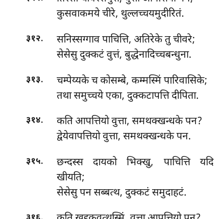
कुसवाकमये चीरे, थुल्लच्चयमुदीरितं.
.
सनिस्सग्गाव पाचित्ति, अतिरेके तु चीवरे;
३१२
सेसेसु दुक्कटं वुत्तं, बुद्धेनादिच्चबन्धुना.
.
चम्पेय्यके च कोसम्बे, कम्मस्मिं पारिवासिके;
३१३
तथा समुच्चये एका, दुक्कटापत्ति दीपिता.
.
कति
आपत्तियो वुत्ता, समथक्खन्धके पन?
३१४
द्वेयेवापत्तियो वुत्ता, समथक्खन्धके पन.
.
छन्दस्स दायको भिक्खु, पाचित्ति यदि
३१५
खीयति;
सेसेसु पन सब्बत्थ, दुक्कटं समुदाहटं.
.
कति खुद्दकवत्थुस्मिं, वुत्ता आपत्तियो पन?
३१६