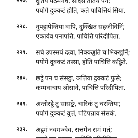
.
दुतियं पठमेनेव, सदिसं ततिये पन;
२२७
पयोगे दुक्कटं होति, कते पाचित्तियं सिया.
.
नुपट्ठापेन्तिया
वापि, दुक्खितं सहजीविनिं;
२२८
एकायेव पनापत्ति, पाचित्ति परिदीपिता.
.
सचे उपस्सयं दत्वा, निक्कड्ढति च भिक्खुनिं;
२२९
पयोगे दुक्कटं तस्सा, होति पाचित्ति कड्ढिते.
.
छट्ठे पन च संसट्ठा, ञत्तिया दुक्कटं फुसे;
२३०
कम्मवाचाय ओसाने, पाचित्ति परिदीपिता.
.
अन्तोरट्ठे तु सासङ्के, चारिकं तु चरन्तिया;
२३१
पयोगे दुक्कटं वुत्तं, पटिपन्नाय सेसकं.
.
अट्ठमं नवमञ्चेव, सत्तमेन समं मतं;
२३२