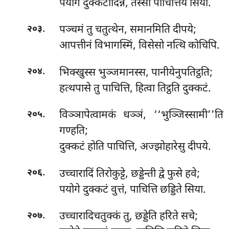
पयोगे दुक्कटादिन्ने, तस्सा पाचित्तियं सिया.
.
पञ्चमं तु चतुत्थेन, समानमिति दीपये;
२०३
आपत्तीनं विभागस्मिं, विसेसो नत्थि कोचिपि.
.
भिक्खुस्स भुञ्जमानस्स, पानीयेनुपतिट्ठति;
२०४
हत्थपासे तु पाचित्ति, हित्वा तिट्ठति दुक्कटं.
.
विञ्ञापेत्वामकं धञ्ञं, ‘‘भुञ्जिस्सामी’’ति
२०५
गण्हति;
दुक्कटं होति पाचित्ति, अज्झोहारेसु दीपये.
.
उच्चारादिं तिरोकुट्टे, छड्डेन्ती द्वे फुसे हवे;
२०६
पयोगे दुक्कटं वुत्तं, पाचित्ति छड्डिते सिया.
.
उच्चारादिचतुक्कं तु, छड्डेति हरिते सचे;
२०७