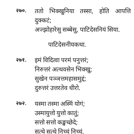
.
ततो
भिक्खुनिया तस्सा, होति आपत्ति
२७०
दुक्कटं;
अज्झोहारेसु सब्बेसु, पाटिदेसनियं सिया.
पाटिदेसनीयकथा.
.
इमं विदित्वा परमं पनुत्तरं;
२७१
निरुत्तरं अत्थवसेन भिक्खु;
सुखेन पञ्ञत्तमहासमुद्दं;
दुरुत्तरं उत्तरतेव धीरो.
.
यस्मा तस्मा अस्मिं योगं;
२७२
उस्मायुत्तो युत्तो कातुं;
सत्तो सत्तो कङ्खच्छेदे;
सत्थे सत्थे निच्चं निच्चं.