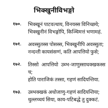
भिक्खुनीविभङ्गो
.
भिक्खूनं पाटवत्थाय, विनयस्स विनिच्छये;
१७०
भिक्खुनीनं विभङ्गोपि, किञ्चिमत्तं भणामहं.
.
अवस्सुतस्स
पोसस्स, भिक्खुनीपि अवस्सुता;
१७१
नन्दन्ती कायसंसग्गं, कति आपत्तियो फुसे;
.
तिस्सो आपत्तियो उब्भ-जाणुस्साधक्खकस्स
१७२
च;
होति पाराजिकं तस्सा, गहणं सादियन्तिया.
.
उब्भक्खकं अधोजाणु-गहणं सादियन्तिया;
१७३
थुल्लच्चयं सिया, काय-पटिबद्धे तु दुक्कटं.