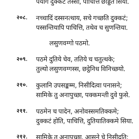
पयोगे दुक्कटं तस्सा, पाचित्ति छड्डिते सिया.
.
नच्चादिं
दस्सनत्थाय, सचे गच्छति दुक्कटं;
२०८
पस्सन्तियापि पाचित्ति, तथेव च सुणन्तिया.
लसुणवग्गो पठमो.
.
पठमे
दुतिये चेव, ततिये च चतुत्थके;
२०९
तुल्यो लसुणवग्गस्स, छट्ठेनिध विनिच्छयो.
.
कुलानि उपसङ्कम्म, निसीदित्वा पनासने;
२१०
सामिके तु अनापुच्छा, पक्कमन्ती दुवे फुसे.
.
पठमेन च पादेन, अनोवस्समतिक्कमे;
२११
दुक्कटं होति, पाचित्ति, दुतियातिक्कमे सिया.
.
सामिके तु अनापुच्छा, आसने चे निसीदति;
२१२