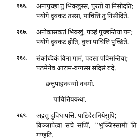
.
अनापुच्छा तु भिक्खुस्स, पुरतो या निसीदति;
२६६
पयोगे दुक्कटं तस्सा, पाचित्ति तु निसीदिते.
.
अनोकासकतं भिक्खुं, पञ्हं पुच्छन्तिया पन;
२६७
पयोगे दुक्कटं होति, वुत्ता पाचित्ति पुच्छिते.
.
संकच्चिकं विना गामं, पदसा पविसन्तिया;
२६८
पठमेनेव आराम-वग्गस्स सदिसं वदे.
छत्तुपाहनवग्गो नवमो.
पाचित्तियकथा.
.
अट्ठसु
दुविधापत्ति, पाटिदेसनियेसुपि;
२६९
विञ्ञापेत्वा सचे सप्पिं, ‘‘भुञ्जिस्सामी’’ति
गण्हति.