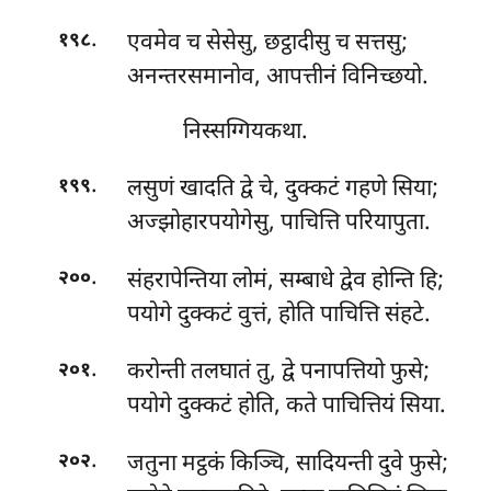
.
एवमेव च सेसेसु, छट्ठादीसु च सत्तसु;
१९८
अनन्तरसमानोव, आपत्तीनं विनिच्छयो.
निस्सग्गियकथा.
.
लसुणं खादति द्वे चे, दुक्कटं गहणे सिया;
१९९
अज्झोहारपयोगेसु, पाचित्ति परियापुता.
.
संहरापेन्तिया लोमं, सम्बाधे द्वेव होन्ति हि;
२००
पयोगे दुक्कटं वुत्तं, होति पाचित्ति संहटे.
.
करोन्ती तलघातं तु, द्वे पनापत्तियो फुसे;
२०१
पयोगे दुक्कटं होति, कते पाचित्तियं सिया.
.
जतुना मट्ठकं किञ्चि, सादियन्ती दुवे फुसे;
२०२