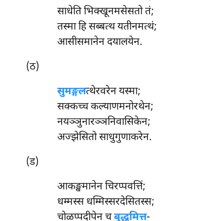
साधेति भिक्खूनमसेसतो तं;
तस्मा हि सब्बत्थ यतीनमत्थं;
आसीसमानेन दयालयेन.
(ठ)
सुमङ्गल
त्थेरवरेन यस्मा;
सक्कच्च कल्याणमनोरथेन;
नयञ्ञुनारञ्ञनिवासिकेन;
अज्झेसितो साधुगुणाकरेन.
(ड)
आकङ्खमानेन चिरप्पवत्तिं;
धम्मस्स धम्मिस्सरदेसितस्स;
चोळप्पदीपेन
च
बुद्धमित्त
-