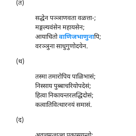
(त)
सद्धेन पञ्ञाणवता वळत्ता-;
मङ्गल्यवंसेन महायसेन;
आयाचितो
वाणिजभाणुना
पि;
वरञ्ञुना साधुगुणोदयेन.
(थ)
तस्मा
तमारोपिय पाळिभासं;
निस्साय पुब्बाचरियोपदेसं;
हित्वा निकायन्तरलद्धिदोसं;
कत्वातिवित्थारनयं समासं.
(द)
अवुत्तमत्थञ्च पकासयन्तो;