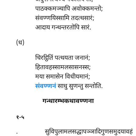
पाठक्कमञ्चापि अवोक्कमन्तो;
संवण्णयिस्सामि तदत्थसारं;
आदाय गन्थन्तरतोपि सारं.
(ध)
चिरट्ठितिं
पत्थयता जनानं;
हितावहस्सामलसासनस्स;
मया समासेन विधीयमानं;
संवण्णनं
साधु सुणन्तु सन्तोति.
गन्थारम्भकथावण्णना
१-५
. सुविपुलामलसद्धापञ्ञादिगुणसमुदयावहं