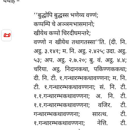
यथाह –
‘‘बुद्धोपि
बुद्धस्स भणेय्य वण्णं;
कप्पम्पि चे अञ्ञमभासमानो;
खीयेथ कप्पो चिरदीघमन्तरे;
📜
वण्णो न खीयेथ तथागतस्सा’’ति. (दी. नि.
अट्ठ. ३.१४१; म. नि. अट्ठ. २.४२५; उदा. अट्ठ.
५३; अप. अट्ठ. २.७.२०; बु. वं. अट्ठ. ४.४;
चरिया. अट्ठ. निदानकथा, पकिण्णककथा;
दी. नि. टी. १.गन्थारम्भकथावण्णना; म. नि.
टी. १.गन्थारम्भकथावण्णना; सं. नि. टी.
१.१.गन्थारम्भकथावण्णना; अ. नि. टी.
१.१.गन्थारम्भकथावण्णना; वजिर. टी.
गन्थारम्भकथावण्णना; सारत्थ. टी.
१.गन्थारम्भकथावण्णना; नेत्ति. टी.