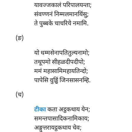
यावज्जकालं परिपालयन्ता;
संवण्णनं निम्मलमानयिंसु;
ते पुब्बके चाचरिये नमामि.
(ङ)
यो
धम्मसेनापतितुल्यनामो;
तथूपमो सीहळदीपदीपो;
ममं महासामिमहायतिन्दो;
पापेसि वुड्ढिं जिनसासनम्हि.
(च)
टीका
कता अट्ठकथाय येन;
समन्तपासादिकनामिकाय;
अङ्गुत्तरायट्ठकथाय चेव;