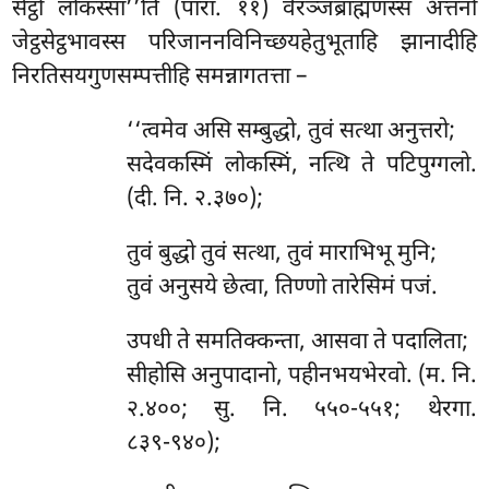
सेट्ठो लोकस्सा’’ति (पारा. ११) वेरञ्जब्राह्मणस्स अत्तनो
जेट्ठसेट्ठभावस्स परिजाननविनिच्छयहेतुभूताहि झानादीहि
निरतिसयगुणसम्पत्तीहि समन्नागतत्ता –
‘‘त्वमेव असि सम्बुद्धो, तुवं सत्था अनुत्तरो;
सदेवकस्मिं लोकस्मिं, नत्थि ते पटिपुग्गलो.
(दी. नि. २.३७०);
तुवं बुद्धो तुवं सत्था, तुवं माराभिभू मुनि;
तुवं अनुसये छेत्वा, तिण्णो तारेसिमं पजं.
उपधी ते समतिक्कन्ता, आसवा ते पदालिता;
सीहोसि अनुपादानो, पहीनभयभेरवो. (म. नि.
२.४००; सु. नि. ५५०-५५१; थेरगा.
८३९-९४०);