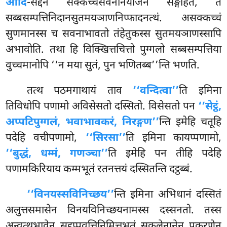
आदि
-सद्देन सक्कच्चसवननियोजनं सङ्गहितं, तं
सब्बसम्पत्तिनिदानसुतमयञाणनिप्फादनत्थं. असक्कच्चं
सुणमानस्स च सवनाभावतो तंहेतुकस्स
सुतमयञाणस्सापि
अभावोति. तथा हि विक्खित्तचित्तो पुग्गलो सब्बसम्पत्तिया
वुच्चमानोपि ‘‘न मया सुतं, पुन भणितब्ब’’न्ति भणति.
तत्थ पठमगाथायं ताव
‘‘वन्दित्वा’’
ति इमिना
तिविधोपि पणामो अविसेसतो दस्सितो. विसेसतो पन
‘‘सेट्ठं,
अप्पटिपुग्गलं, भवाभावकरं, निरङ्गण’’
न्ति इमेहि चतूहि
पदेहि वचीपणामो,
‘‘सिरसा’’
ति इमिना कायप्पणामो,
‘‘बुद्धं, धम्मं, गणञ्चा’’
ति इमेहि पन तीहि पदेहि
पणामकिरियाय कम्मभूतं रतनत्तयं दस्सितन्ति दट्ठब्बं.
‘‘विनयस्सविनिच्छय’’
न्ति इमिना अभिधानं दस्सितं
अलुत्तसमासेन विनयविनिच्छयनामस्स दस्सनतो. तस्स
अन्वत्थभावेन सद्दप्पवत्तिनिमित्तभूतं सकलेनानेन पकरणेन