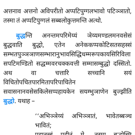
अत्तनाव अत्तनो अविपरीतो अप्पटिपुग्गलभावो पटिञ्ञातो,
तस्मा तं अप्पटिपुग्गलं सब्बलोकुत्तमन्ति अत्थो.
बुद्ध
न्ति अनन्तमपरिमेय्यं ञेय्यमण्डलमनवसेसं
बुद्धवाति बुद्धो, एतेन अनेककप्पकोटिसतसहस्सं
सम्भतपुञ्ञञाणसम्भारानुभावसिद्धिधम्मरूपकायसिरिविला
सपटिमण्डितो सद्धम्मवरचक्कवत्ती सम्मासम्बुद्धो दस्सितो.
अथ वा चत्तारि सच्चानि सयं
विचितोपचितपारमितापरिपाचितेन
सवासनानवसेसकिलेसप्पहायकेन सयम्भुञाणेन बुज्झीति
बुद्धो
. यथाह –
‘‘अभिञ्ञेय्यं अभिञ्ञातं, भावेतब्बञ्च
भावितं;