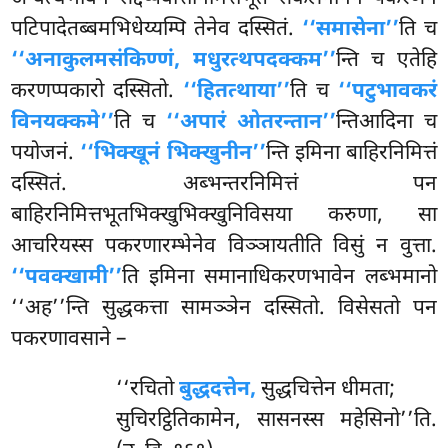
पटिपादेतब्बमभिधेय्यम्पि तेनेव दस्सितं.
‘‘समासेना’’
ति च
‘‘अनाकुलमसंकिण्णं, मधुरत्थपदक्कम’’
न्ति च एतेहि
करणप्पकारो दस्सितो.
‘‘हितत्थाया’’
ति च
‘‘पटुभावकरं
विनयक्कमे’’
ति च
‘‘अपारं ओतरन्तान’’
न्तिआदिना च
पयोजनं.
‘‘भिक्खूनं भिक्खुनीन’’
न्ति इमिना बाहिरनिमित्तं
दस्सितं. अब्भन्तरनिमित्तं पन
बाहिरनिमित्तभूतभिक्खुभिक्खुनिविसया करुणा, सा
आचरियस्स पकरणारम्भेनेव विञ्ञायतीति विसुं न वुत्ता.
‘‘पवक्खामी’’
ति इमिना समानाधिकरणभावेन लब्भमानो
‘‘अह’’न्ति सुद्धकत्ता सामञ्ञेन दस्सितो. विसेसतो पन
पकरणावसाने –
‘‘रचितो
बुद्धदत्तेन,
सुद्धचित्तेन धीमता;
सुचिरट्ठितिकामेन, सासनस्स महेसिनो’’ति.