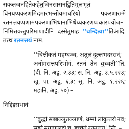
सकलजनहितेकहेतुजिनसासनट्ठितिमूलभूतं
विनयप्पकरणमिदमारभन्तोयमाचरियो पकरणारम्भे
रतनत्तयप्पणामपकरणाभिधानाभिधेय्यकरणप्पकारपयोजन
निमित्तकत्तुपरिमाणादीनि दस्सेतुमाह
‘‘वन्दित्वा’’
तिआदि.
तत्थ
रतनत्तयं
नाम.
‘‘चित्तीकतं महग्घञ्च, अतुलं दुल्लभदस्सनं;
अनोमसत्तपरिभोगं, रतनं तेन वुच्चती’’ति.
(दी. नि. अट्ठ. २.३३; सं. नि. अट्ठ. ३.५.२२३;
खु. पा. अट्ठ. ६.३; सु. नि. अट्ठ. १.२२६;
महानि. अट्ठ. ५०) –
निद्दिट्ठसभावं
‘‘बुद्धो
सब्बञ्ञुतञ्ञाणं, धम्मो लोकुत्तरो नव;
सङ्घो मग्गफलट्ठो च, इच्चेतं रतनत्तय’’न्ति. –