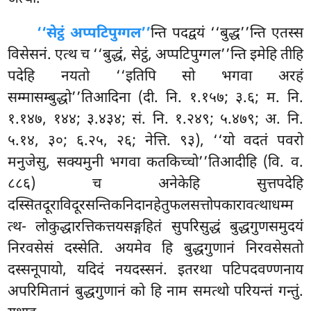
‘‘सेट्ठं अप्पटिपुग्गल’’
न्ति पदद्वयं ‘‘बुद्ध’’न्ति एतस्स
विसेसनं. एत्थ च ‘‘बुद्धं, सेट्ठं, अप्पटिपुग्गल’’न्ति इमेहि तीहि
पदेहि नयतो ‘‘इतिपि सो भगवा अरहं
सम्मासम्बुद्धो’’तिआदिना (दी. नि. १.१५७; ३.६; म. नि.
१.१४७, १४४; ३.४३४; सं. नि. १.२४९; ५.४७९; अ. नि.
५.१४, ३०; ६.२५, २६; नेत्ति. ९३), ‘‘यो वदतं पवरो
मनुजेसु, सक्यमुनी भगवा कतकिच्चो’’तिआदीहि (वि. व.
८८६) च अनेकेहि सुत्तपदेहि
दस्सितदूराविदूरसन्तिकनिदानहेतुफलसत्तोपकारावत्थाधम्म
त्थ- लोकुद्धारत्तिकत्तयसङ्गहितं सुपरिसुद्धं बुद्धगुणसमुदयं
निरवसेसं दस्सेति. अयमेव हि बुद्धगुणानं निरवसेसतो
दस्सनूपायो, यदिदं नयदस्सनं. इतरथा पटिपदवण्णनाय
अपरिमितानं बुद्धगुणानं को हि नाम समत्थो परियन्तं गन्तुं.