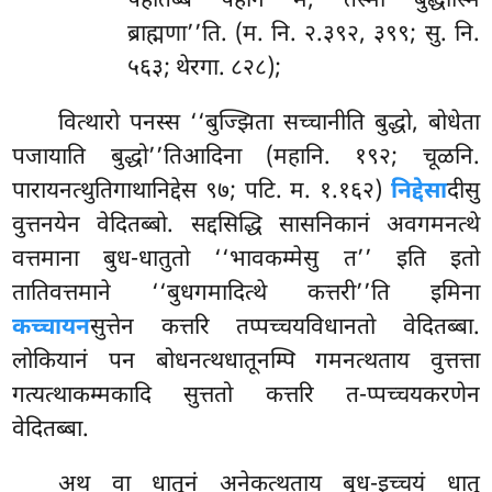
पहातब्बं पहीनं मे, तस्मा बुद्धोस्मि
ब्राह्मणा’’ति. (म. नि. २.३९२, ३९९; सु. नि.
५६३; थेरगा. ८२८);
वित्थारो पनस्स ‘‘बुज्झिता सच्चानीति बुद्धो, बोधेता
पजायाति बुद्धो’’तिआदिना (महानि. १९२; चूळनि.
पारायनत्थुतिगाथानिद्देस ९७; पटि. म. १.१६२)
निद्देसा
दीसु
वुत्तनयेन वेदितब्बो. सद्दसिद्धि सासनिकानं अवगमनत्थे
वत्तमाना बुध-धातुतो ‘‘भावकम्मेसु त’’ इति इतो
तातिवत्तमाने ‘‘बुधगमादित्थे कत्तरी’’ति इमिना
कच्चायन
सुत्तेन कत्तरि तप्पच्चयविधानतो वेदितब्बा.
लोकियानं पन बोधनत्थधातूनम्पि गमनत्थताय वुत्तत्ता
गत्यत्थाकम्मकादि
सुत्ततो कत्तरि त-प्पच्चयकरणेन
वेदितब्बा.
अथ वा धातूनं अनेकत्थताय बुध-इच्चयं धातु