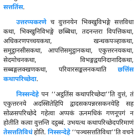
सत्ततिंस
.
उत्तरप्पकरणे
च वुत्तनयेन भिक्खुविभङ्गे सत्तविधा
कथा, भिक्खुनिविभङ्गे छब्बिधा, तदनन्तरा विपत्तिकथा,
अधिकरणपच्चयकथा, खन्धकपञ्हाकथा,
समुट्ठानसीसकथा, आपत्तिसमुट्ठानकथा, एकुत्तरनयकथा,
सेदमोचनकथा, विभङ्गद्वयनिदानादिकथा,
सब्बङ्गलक्खणकथा, परिवारसङ्कलनकथाति
छत्तिंस
कथापरिच्छेदा
.
निस्सन्देहे
पन ‘‘अट्ठतिंस कथापरिच्छेदा’’ति वुत्तं, तं
एकुत्तरनये अदस्सितेहिपि द्वादसकपन्नरसकनयेहि सह
सोळसपरिच्छेदे गहेत्वा अप्पकं ऊनमधिकं गणनूपगं न
होतीति कत्वा वुत्तन्ति दट्ठब्बं. उभयत्थ कथापरिच्छेदपरिमाणं
तेसत्ततिविधं
होति.
निस्सन्देहे
‘‘पञ्चसत्ततिविधा’’ति वचने