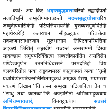
कथं? अयं किर
भदन्तबुद्धदत्ता
चरियो लङ्कादीपतो
सजातिभूमिं जम्बुदीपमागच्छन्तो
भदन्तबुद्धघोसाच
रियं
जम्बुदीपवासिकेहि पटिपत्तिपरायनेहि युत्तब्यत्तगुणोपेतेहि
महाथेरवरेहि कताराधनं सीहळट्ठकथं परिवत्तेत्वा
सकलजनसाधारणाय मूलभासाय तिपिटकपरियत्तिया
अट्ठकथं लिखितुं लङ्कादीपं गच्छन्तं अन्तरामग्गे दिस्वा
साकच्छाय समुपपरिक्खित्वा सब्बलोकातीतेन असदिसेन
पण्डिच्चगुणेन रतननिधिदस्सने परमदलिद्दो विय
बलवपरितोसं पत्वा अट्ठकथमस्स कातुकामतं ञत्वा ‘‘तुम्हे
यथाधिप्पेतपरियन्तलिखितमट्ठकथं अम्हाकं पेसेथ, मयमस्सा
पकरणं लिखामा’’ति तस्स सम्मुखा पटिजानित्वा तेन च
‘‘साधु तथा कातब्ब’’न्ति अज्झेसितो अभिधम्मट्ठकथाय
अभिधम्मावतारं,
विनयट्ठकथाय
सउत्तरं