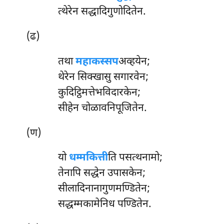
त्थेरेन सद्धादिगुणोदितेन.
(ढ)
तथा
महाकस्सप
अव्हयेन;
थेरेन सिक्खासु सगारवेन;
कुदिट्ठिमत्तेभविदारकेन;
सीहेन चोळावनिपूजितेन.
(ण)
यो
धम्मकित्ती
ति पसत्थनामो;
तेनापि सद्धेन उपासकेन;
सीलादिनानागुणमण्डितेन;
सद्धम्मकामेनिध पण्डितेन.