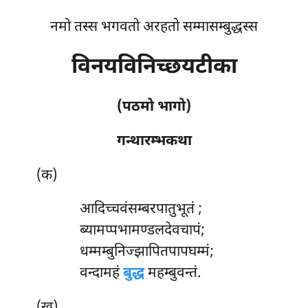
नमो तस्स भगवतो अरहतो सम्मासम्बुद्धस्स
विनयविनिच्छयटीका
(पठमो भागो)
गन्थारम्भकथा
(क)
आदिच्चवंसम्बरपातुभूतं
;
ब्यामप्पभामण्डलदेवचापं;
धम्मम्बुनिज्झापितपापघम्मं;
वन्दामहं
बुद्ध
महम्बुवन्तं.