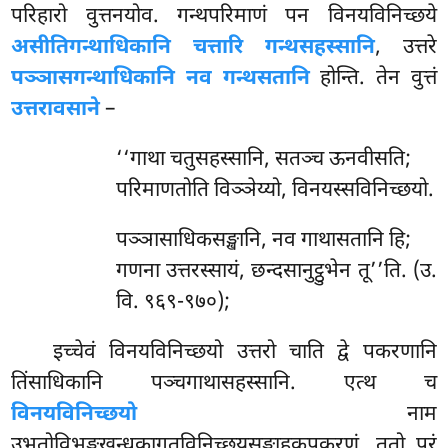
परिहारो वुत्तनयोव. गन्थपरिमाणं पन विनयविनिच्छये
असीतिगन्थाधिकानि चत्तारि गन्थसहस्सानि
, उत्तरे
पञ्ञासगन्थाधिकानि नव गन्थसतानि
होन्ति. तेन वुत्तं
उत्तरावसाने
–
‘‘गाथा चतुसहस्सानि, सतञ्च ऊनवीसति;
परिमाणतोति विञ्ञेय्यो, विनयस्सविनिच्छयो.
पञ्ञासाधिकसङ्खानि, नव गाथासतानि हि;
गणना उत्तरस्सायं, छन्दसानुट्ठुभेन तू’’ति. (उ.
वि. ९६९-९७०);
इच्चेवं विनयविनिच्छयो उत्तरो चाति द्वे पकरणानि
तिंसाधिकानि पञ्चगाथासहस्सानि. एत्थ च
विनयविनिच्छयो
नाम
उभतोविभङ्गखन्धकागतविनिच्छयसङ्गाहकपकरणं. ततो परं