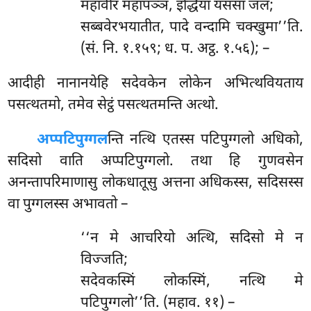
महावीर
महापञ्ञ, इद्धिया यससा जल;
सब्बवेरभयातीत, पादे वन्दामि चक्खुमा’’ति.
(सं. नि. १.१५९; ध. प. अट्ठ. १.५६); –
आदीही नानानयेहि सदेवकेन लोकेन अभित्थवियताय
पसत्थतमो, तमेव सेट्ठं पसत्थतमन्ति अत्थो.
अप्पटिपुग्गल
न्ति
नत्थि एतस्स पटिपुग्गलो अधिको,
सदिसो वाति अप्पटिपुग्गलो. तथा हि गुणवसेन
अनन्तापरिमाणासु लोकधातूसु अत्तना अधिकस्स, सदिसस्स
वा पुग्गलस्स अभावतो –
‘‘न मे आचरियो अत्थि, सदिसो मे न
विज्जति;
सदेवकस्मिं लोकस्मिं, नत्थि मे
पटिपुग्गलो’’ति. (महाव. ११) –