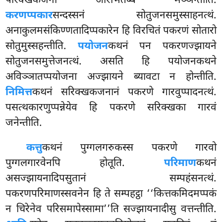
परिक्खकजना आरभितब्बं मञ्ञन्तीति.
करणप्पकार
सन्दस्सनं सोतुजनसमुस्साहनत्थं.
अनाकुलमसंकिण्णतादिप्पकारेन हि विरचितं पकरणं सोतारो
सोतुमुस्सहन्तीति.
पयोजन
कथनं पन पकरणज्झायने
सोतुजनसमुत्तेजनत्थं. असति हि पयोजनकथने
अविञ्ञातप्पयोजना अज्झायने ब्यावटा न होन्तीति.
निमित्त
कथनं सरिक्खकजनानं पकरणे गारवुप्पादनत्थं.
पसत्थकारणुप्पन्नेयेव हि पकरणे सरिक्खका गारवं
जनेन्तीति.
कत्तु
कथनं पुग्गलगरुकस्स पकरणे गारवो
पुग्गलगारवेनपि होतूति.
परिमाण
कथनं
असज्झायनादिपसुतानं
सम्पहंसनत्थं.
पकरणपरिमाणस्सवनेन हि ते सम्पहट्ठा ‘‘कित्तकमिदमप्पकं
न चिरेनेव परिसमापेस्सामा’’ति सज्झायनादीसु वत्तन्तीति.