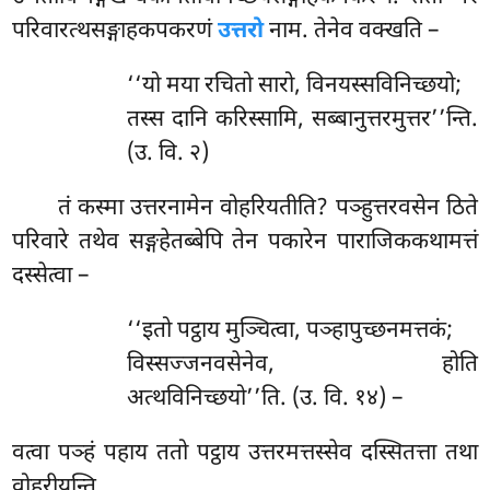
परिवारत्थसङ्गाहकपकरणं
उत्तरो
नाम. तेनेव वक्खति –
‘‘यो मया रचितो सारो, विनयस्सविनिच्छयो;
तस्स दानि करिस्सामि, सब्बानुत्तरमुत्तर’’न्ति.
(उ. वि. २)
तं कस्मा उत्तरनामेन वोहरियतीति? पञ्हुत्तरवसेन ठिते
परिवारे तथेव सङ्गहेतब्बेपि तेन पकारेन पाराजिककथामत्तं
दस्सेत्वा –
‘‘इतो
पट्ठाय मुञ्चित्वा, पञ्हापुच्छनमत्तकं;
विस्सज्जनवसेनेव, होति
अत्थविनिच्छयो’’ति. (उ. वि. १४) –
वत्वा पञ्हं पहाय ततो पट्ठाय उत्तरमत्तस्सेव दस्सितत्ता तथा
वोहरीयन्ति.