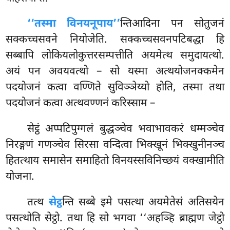
‘‘तस्मा विनयनूपाय’’
न्तिआदिना पन सोतुजनं
सक्कच्चसवने नियोजेति. सक्कच्चसवनपटिबद्धा हि
सब्बापि लोकियलोकुत्तरसम्पत्तीति अयमेत्थ समुदायत्थो.
अयं पन अवयवत्थो – सो यस्मा अत्थयोजनक्कमेन
पदयोजनं
कत्वा वण्णिते सुविञ्ञेय्यो होति, तस्मा तथा
पदयोजनं कत्वा अत्थवण्णनं करिस्साम –
सेट्ठं अप्पटिपुग्गलं बुद्धञ्चेव भवाभावकरं धम्मञ्चेव
निरङ्गणं गणञ्चेव सिरसा वन्दित्वा भिक्खूनं भिक्खुनीनञ्च
हितत्थाय समासेन समाहितो विनयस्सविनिच्छयं वक्खामीति
योजना.
तत्थ
सेट्ठ
न्ति सब्बे इमे पसत्था अयमेतेसं अतिसयेन
पसत्थोति सेट्ठो. तथा हि सो भगवा ‘‘अहञ्हि ब्राह्मण जेट्ठो