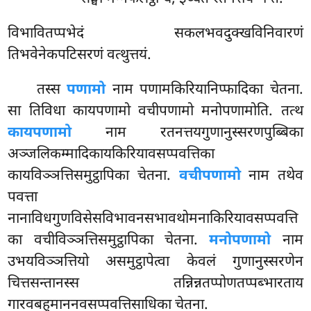
विभावितप्पभेदं सकलभवदुक्खविनिवारणं
तिभवेनेकपटिसरणं वत्थुत्तयं.
तस्स
पणामो
नाम पणामकिरियानिप्फादिका चेतना.
सा तिविधा कायपणामो वचीपणामो मनोपणामोति. तत्थ
कायपणामो
नाम रतनत्तयगुणानुस्सरणपुब्बिका
अञ्जलिकम्मादिकायकिरियावसप्पवत्तिका
कायविञ्ञत्तिसमुट्ठापिका चेतना.
वचीपणामो
नाम तथेव
पवत्ता
नानाविधगुणविसेसविभावनसभावथोमनाकिरियावसप्पवत्ति
का वचीविञ्ञत्तिसमुट्ठापिका
चेतना.
मनोपणामो
नाम
उभयविञ्ञत्तियो असमुट्ठापेत्वा केवलं गुणानुस्सरणेन
चित्तसन्तानस्स तन्निन्नतप्पोणतप्पब्भारताय
गारवबहुमाननवसप्पवत्तिसाधिका चेतना.