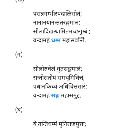
(ख)
पसन्नगम्भीरपदाळिसोतं;
नानानयानन्ततरङ्गमालं;
सीलादिखन्धामितमच्छगुम्बं
;
वन्दामहं
धम्म
महासवन्तिं.
(ग)
सीलोरुवेलं धुतसङ्खमालं;
सन्तोसतोयं समथूमिचित्तं;
पधानकिच्चं अधिचित्तसारं;
वन्दामहं
सङ्घ
महासमुद्दं.
(घ)
ये तन्तिधम्मं मुनिराजपुत्ता;