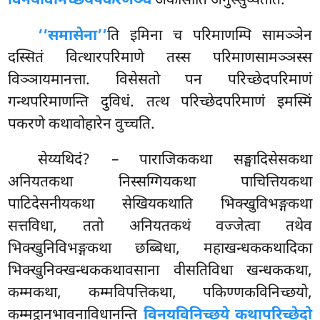
विनयविनिच्छयपकरणञ्च
अकासीति अनुस्सुय्यतेति.
‘‘समासेना’’
ति
इमिना च परिमाणम्पि सामञ्ञेन
दस्सितं वित्थारपरिमाणे तस्स परिमाणसामञ्ञस्स
विञ्ञायमानत्ता. विसेसतो पन परिच्छेदपरिमाणं
गन्थपरिमाणन्ति दुविधं. तत्थ परिच्छेदपरिमाणं इमस्मिं
पकरणे कथावोहारेन वुच्चति.
सेय्यथिदं? – पाराजिककथा सङ्घादिसेसकथा
अनियतकथा निस्सग्गियकथा पाचित्तियकथा
पाटिदेसनीयकथा सेखियकथाति भिक्खुविभङ्गकथा
सत्तविधा, ततो अनियतकथं वज्जेत्वा तथेव
भिक्खुनिविभङ्गकथा छब्बिधा, महाखन्धककथादिका
भिक्खुनिक्खन्धककथावसाना वीसतिविधा खन्धककथा,
कम्मकथा, कम्मविपत्तिकथा, पकिण्णकविनिच्छयो,
कम्मट्ठानभावनाविधानन्ति
विनयविनिच्छये कथापरिच्छेदो