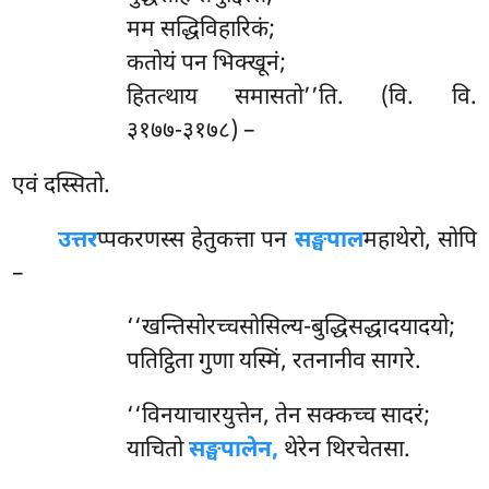
मम सद्धिविहारिकं;
कतोयं पन भिक्खूनं;
हितत्थाय समासतो’’ति. (वि. वि.
३१७७-३१७८) –
एवं दस्सितो.
उत्तर
प्पकरणस्स हेतुकत्ता पन
सङ्घपाल
महाथेरो, सोपि
–
‘‘खन्तिसोरच्चसोसिल्य-बुद्धिसद्धादयादयो;
पतिट्ठिता गुणा यस्मिं, रतनानीव सागरे.
‘‘विनयाचारयुत्तेन, तेन सक्कच्च सादरं;
याचितो
सङ्घपालेन,
थेरेन थिरचेतसा.