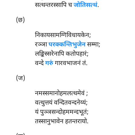
सत्थन्तरस्सापि च
जोतिसत्थं
.
(छ)
निकायसामग्गिविधायकेन;
रञ्ञा
परक्कन्तिभुजेन
सम्मा;
लङ्किस्सरेनापि कतोपहारं;
वन्दे
गरुं
गारवभाजनं तं.
(ज)
नमस्समानोहमलत्थमेवं
;
वत्थुत्तयं वन्दितवन्दनेय्यं;
यं पुञ्ञसन्दोहममन्दभूतं;
तस्सानुभावेन हतन्तरायो.