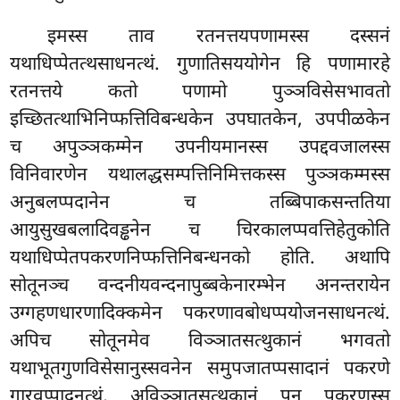
इमस्स ताव रतनत्तयपणामस्स दस्सनं
यथाधिप्पेतत्थसाधनत्थं. गुणातिसययोगेन हि पणामारहे
रतनत्तये कतो पणामो पुञ्ञविसेसभावतो
इच्छितत्थाभिनिप्फत्तिविबन्धकेन उपघातकेन, उपपीळकेन
च अपुञ्ञकम्मेन उपनीयमानस्स उपद्दवजालस्स
विनिवारणेन यथालद्धसम्पत्तिनिमित्तकस्स पुञ्ञकम्मस्स
अनुबलप्पदानेन च तब्बिपाकसन्ततिया
आयुसुखबलादिवड्ढनेन च चिरकालप्पवत्तिहेतुकोति
यथाधिप्पेतपकरणनिप्फत्तिनिबन्धनको होति. अथापि
सोतूनञ्च वन्दनीयवन्दनापुब्बकेनारम्भेन अनन्तरायेन
उग्गहणधारणादिक्कमेन पकरणावबोधप्पयोजनसाधनत्थं.
अपिच सोतूनमेव विञ्ञातसत्थुकानं भगवतो
यथाभूतगुणविसेसानुस्सवनेन समुपजातप्पसादानं पकरणे
गारवुप्पादनत्थं, अविञ्ञातसत्थुकानं
पन पकरणस्स