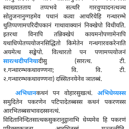
स्वाख्यातताय तप्पभवे सत्थरि गारवुप्पादनत्थञ्च
सोतुजनानुग्गहमेव पधानं कत्वा आचरियेहि गन्थारम्भे
थुतिप्पणामपरिदीपकानं गाथावाक्यानं निक्खेपो विधीयति.
इतरथा विनापि तन्निक्खेपं कायमनोपणामेनापि
यथाधिप्पेतप्पयोजनसिद्धितो किमेतेन गन्थगारवकरेनाति
अयमेत्थ सङ्खेपो. वित्थारतो पन पणामप्पयोजनं
सारत्थदीपनिया
दीसु (सारत्थ. टी.
१.गन्थारम्भकथावण्णना; वि. वि. टी.
२.गन्थारम्भकथावण्णना) दस्सितनयेनेव ञातब्बं.
अभिधान
कथनं पन वोहारसुखत्थं.
अभिधेय्यस्स
समुदितेन पकरणेन पटिपादेतब्बस्स कथनं पकरणस्स
आरभितब्बसभावदस्सनत्थं.
विदितानिन्दितसात्थकसुकरानुट्ठानाभि धेय्यमेव हि पकरणं