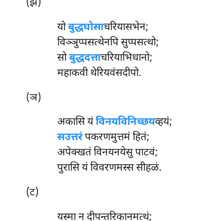
(झ)
यो
बुद्धघोसा
चरियासभेन;
विञ्ञुप्पसत्थेनपि सुप्पसत्थो;
सो
बुद्धदत्ता
चरियाभिधानो;
महाकवी थेरियवंसदीपो.
(ञ)
अकासि यं
विनयविनिच्छय
व्हयं;
सउत्तरं
पकरणमुत्तमं हितं;
अपेक्खतं विनयनयेसु पाटवं;
पुरासि यं विवरणमस्स सीहळं.
(ट)
यस्मा
न दीपन्तरिकानमत्थं;