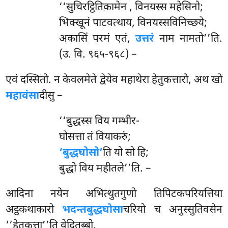
‘‘सुचिरट्ठितिकामेन
, विनयस्स महेसिनो;
भिक्खूनं पाटवत्थाय, विनयस्सविनिच्छये;
अकासिं परमं एतं,
उत्तरं
नाम नामतो’’ति.
(उ. वि. ९६५-९६८) –
एवं दस्सितो. न केवलमेते द्वेयेव महाथेरा हेतुकत्तारो, अथ खो
महावंसा
दीसु –
‘‘बुद्धस्स
विय गम्भीर-
घोसत्ता तं वियाकरुं;
‘बुद्धघोसो’
ति यो सो हि;
बुद्धो विय महीतले’’ति. –
आदिना नयेन अभित्थुतगुणो तिपिटकपरियत्तिया
अट्ठकथाकारो
भदन्तबुद्धघोसा
चरियो च अनुस्सुतिवसेन
‘‘हेतुकत्ता’’ति वेदितब्बो.