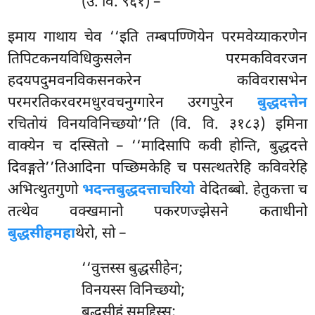
(उ. वि. ९६१) –
इमाय
गाथाय चेव ‘‘इति तम्बपण्णियेन परमवेय्याकरणेन
तिपिटकनयविधिकुसलेन परमकविवरजन
हदयपदुमवनविकसनकरेन कविवरासभेन
परमरतिकरवरमधुरवचनुग्गारेन उरगपुरेन
बुद्धदत्तेन
रचितोयं विनयविनिच्छयो’’ति (वि. वि. ३१८३) इमिना
वाक्येन च
दस्सितो – ‘‘मादिसापि कवी होन्ति, बुद्धदत्ते
दिवङ्गते’’तिआदिना पच्छिमकेहि च पसत्थतरेहि कविवरेहि
अभित्थुतगुणो
भदन्तबुद्धदत्ताचरियो
वेदितब्बो. हेतुकत्ता च
तत्थेव वक्खमानो पकरणज्झेसने कताधीनो
बुद्धसीहमहा
थेरो, सो –
‘‘वुत्तस्स बुद्धसीहेन;
विनयस्स विनिच्छयो;
बुद्धसीहं समुद्दिस्स;