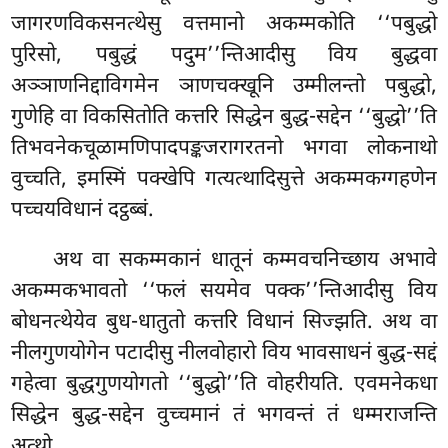
जागरणविकसनत्थेसु वत्तमानो अकम्मकोति ‘‘पबुद्धो
पुरिसो, पबुद्धं पदुम’’न्तिआदीसु विय बुद्धवा
अञ्ञाणनिद्दाविगमेन ञाणचक्खूनि उम्मीलन्तो पबुद्धो,
गुणेहि वा विकसितोति कत्तरि सिद्धेन बुद्ध-सद्देन ‘‘बुद्धो’’ति
तिभवनेकचूळामणिपादपङ्कजरागरतनो भगवा लोकनाथो
वुच्चति, इमस्मिं पक्खेपि गत्यत्थादिसुत्ते अकम्मकग्गहणेन
पच्चयविधानं दट्ठब्बं.
अथ वा सकम्मकानं धातूनं कम्मवचनिच्छाय अभावे
अकम्मकभावतो ‘‘फलं सयमेव पक्क’’न्तिआदीसु विय
बोधनत्थेयेव बुध-धातुतो कत्तरि विधानं सिज्झति. अथ वा
नीलगुणयोगेन पटादीसु नीलवोहारो विय भावसाधनं बुद्ध-सद्दं
गहेत्वा बुद्धगुणयोगतो ‘‘बुद्धो’’ति वोहरीयति. एवमनेकधा
सिद्धेन बुद्ध-सद्देन वुच्चमानं तं भगवन्तं तं धम्मराजन्ति
अत्थो.