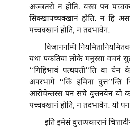
अञ्ञतरो न होति. यस्स पन पच्चक्ख
सिक्खापच्चक्खानं होति. न हि असम्
पच्चक्खानं होति, न तदभावेन.
विजाननम्पि
नियमितानियमितवसेन
यथा पकतिया लोके मनुस्सा वचनं सुत
‘‘गिहिभावं पत्थयती’’ति वा येन 
अपरभागे ‘‘किं इमिना वुत्त’’न्ति 
आरोचेन्तस्स पन सचे वुत्तनयेन यो
पच्चक्खानं
होति, न तदभावेन. यो पन
इति इमेसं वुत्तप्पकारानं चित्त