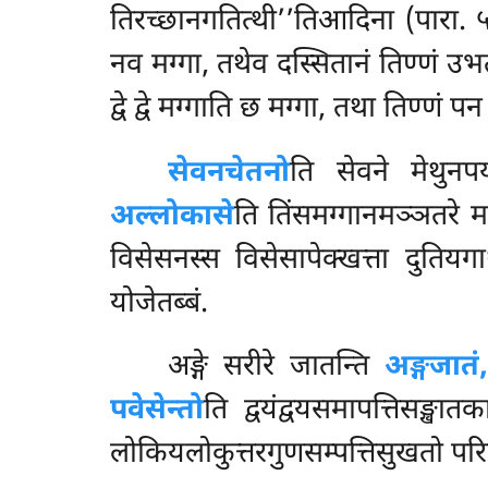
तिरच्छानगतित्थी’’तिआदिना (पारा.
नव मग्गा, तथेव दस्सितानं तिण्णं उभ
द्वे द्वे मग्गाति छ मग्गा, तथा तिण्णं 
सेवनचेतनो
ति सेवने मेथुनप
अल्लोकासे
ति तिंसमग्गानमञ्ञतरे मग
विसेसनस्स विसेसापेक्खत्ता दुतिय
योजेतब्बं.
अङ्गे सरीरे जातन्ति
अङ्गजातं,
पवेसेन्तो
ति द्वयंद्वयसमापत्तिसङ्खात
लोकियलोकुत्तरगुणसम्पत्तिसुखतो परि