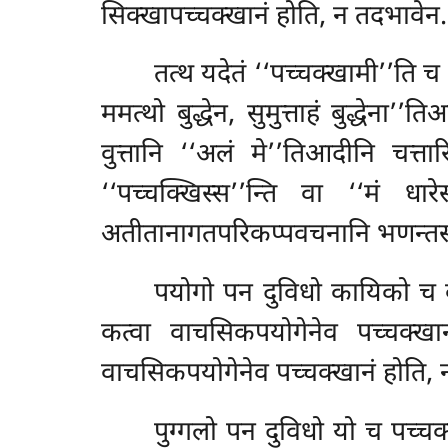
सिक्खापच्चक्खानं होति, न तदभावेन.
तत्थ यदेतं ‘‘पच्चक्खामी’’ति च ‘‘
ममत्थो बुद्धेन, सुमुत्ताहं बुद्धेना
वुत्तानि ‘‘अलं मे’’तिआदीनि चत्त
‘‘पच्चक्खिस्स’’न्ति वा
‘‘मं धार
अतीतानागतपरिकप्पवचनानि भणन्तस्स
पयोगो पन दुविधो कायिको च व
कत्वा वाचसिकपयोगेनेव पच्चक्खान
वाचसिकपयोगेनेव पच्चक्खानं होति, 
पुग्गलो पन दुविधो यो च पच्चक्