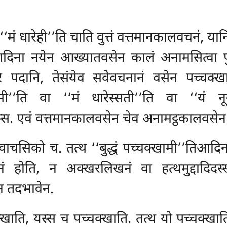
मं धारेही’’ति चाति वुत्तं वत्तमानकालवचनं, यानि च 
’’तिआदिना नयेन आख्यातवसेन कालं अनामसित्वा पुर
ारि पदानि, तेसंयेव सवेवचनानं वसेन पच्चक्खा
ेसी’’ति वा ‘‘मं धारेस्सती’’ति वा ‘‘यं नू
. एवं वत्तमानकालवसेन चेव अनामट्ठकालवसेन च
ाचसिको च. तत्थ ‘‘बुद्धं पच्चक्खामी’’तिआद
ं होति, न अक्खरलिखनं वा हत्थमुद्दादिदस
न तदभावेन.
खाति, यस्स च पच्चक्खाति. तत्थ यो पच्चक्खाति, 