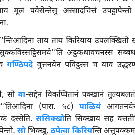
 मूलं पवेसेन्तेसु अस्सादचित्तं उपट्ठापेन्त
ना.
ट्ठ’’न्तिआदिना ताय ताय किरियाय उपलक्खितो खणो
‘सुक्कविस्सट्ठिसमये’’ति अट्ठकथावचनस्स सब्बथा
नेव
गण्ठिपदे
वुत्तनयेन पविट्ठस्स च याव उद्धर
ये, सो
वा
-सद्देन विकप्पितानं पक्खानं तुल्यबलत
ती’’तिआदिना (पारा. ५८)
पाळियं
आगतनयेन 
कं दस्सेति.
ससिक्खो
ति सिक्खाय सह वत्तती
पेन्तो.
सो
भिक्खु.
ठपेत्वा किरिय
न्ति अत्तूपक्क