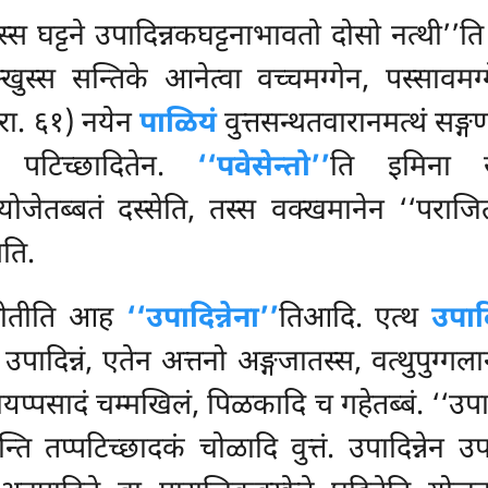
्स घट्टने उपादिन्नकघट्टनाभावतो दोसो नत्थी’’ति
क्खुस्स सन्तिके आनेत्वा वच्चमग्गेन, पस्सावम
रा. ६१) नयेन
पाळियं
वुत्तसन्थतवारानमत्थं सङ्
हि पटिच्छादितेन.
‘‘पवेसेन्तो’’
ति इमिना सन
योजेतब्बतं दस्सेति, तस्स वक्खमानेन ‘‘पराजि
सति.
 होतीति आह
‘‘उपादिन्नेना’’
तिआदि. एत्थ
उपादि
पादिन्नं, एतेन अत्तनो अङ्गजातस्स, वत्थुपुग्गलान
प्पसादं चम्मखिलं, पिळकादि च गहेतब्बं. ‘‘उपादि
न्ति तप्पटिच्छादकं चोळादि वुत्तं. उपादिन्नेन उपा