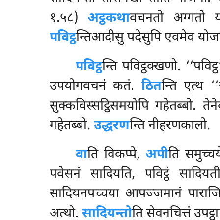
१.५८)
अट्ठकथा
वचनतो अग्गतो याव
पविट्ठ
न्तिआदीसु पदेसुपि एवमेव योज
पविट्ठ
न्ति पविट्ठक्खणो. ‘‘पवि
उपयोगवचनं कतं.
ठित
न्ति एत्थ ‘
सुक्कविस्सट्ठिसमयोपि गहेतब्बो. ते
गहेतब्बो.
उद्धरण
न्ति नीहरणकालो.
वा
ति विकप्पे,
अपी
ति समुच्च
पवेसनं सादियति, पविट्ठं सादिय
सादियनपच्चया आपज्जमानं पाराजि
अत्थो.
सादियन्तो
ति सेवनचित्तं उपट्ठा