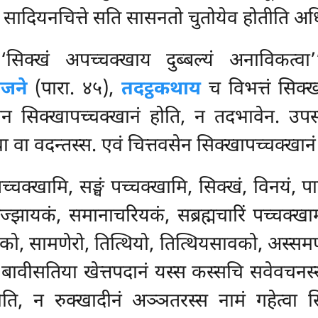
, सादियनचित्ते सति सासनतो चुतोयेव होतीति अधि
‘सिक्खं अपच्चक्खाय दुब्बल्यं अनाविकत्वा
जने
(पारा. ४५),
तदट्ठकथाय
च विभत्तं सिक्खा
ेन सिक्खापच्चक्खानं होति, न तदभावेन. उपसम्
ा वा वदन्तस्स. एवं चित्तवसेन सिक्खापच्चक्खान
ं पच्चक्खामि, सङ्घं पच्चक्खामि, सिक्खं, विनयं, प
झायकं, समानाचरियकं, सब्रह्मचारिं पच्चक्खामी’’ति
ो, सामणेरो, तित्थियो, तित्थियसावको, अस्समणो
ेसं बावीसतिया खेत्तपदानं यस्स कस्सचि सवेवचनस्
ि, न रुक्खादीनं अञ्ञतरस्स नामं गहेत्वा सि