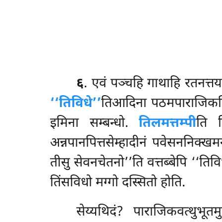
६
. एवं
पञ्चहि गाथाहि रतनत्तय
‘‘तिविधे’’
तिआदिना पठमपाराजिकसिक
इमिना सम्बन्धो.
तिलमत्तम्पी
ति त
अन्नपानपित्तसेम्हादीनं पवेसननिक्खमन
तीसु सेवनचेतनो’’ति वत्तब्बेपि ‘‘ति
तिंसविधो मग्गो दस्सितो होति.
सेय्यथिदं? पाराजिकवत्थुभूतमु