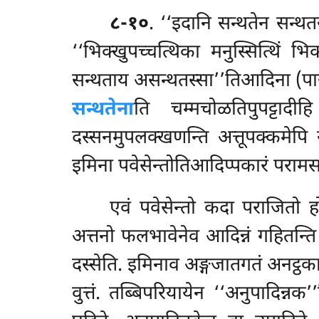
८-१०
. ‘‘इदानि सन्थतेन सन्थतस
‘‘भिक्खुपच्चत्थिका मनुस्सित्थिं भि
सन्थताय असन्थतस्सा’’तिआदिना (पा
सन्थतेना
ति चम्मचोळतिपुपट्टादी
दस्सनमुपलक्खणन्ति अत्तूपक्कमेपि 
इमिना पवेसेन्तोतिआदिप्पकारं पराम
एवं पवेसेन्तो कदा पराजितो
अत्तनो फलभावेनेव आदिन्नं गहितन्ति उ
दस्सेति. इमिनाव अङ्गजातगतं अनट्ठकाय
वुत्तं. तब्बिपरियायेन ‘‘अनुपादिन्नक’’