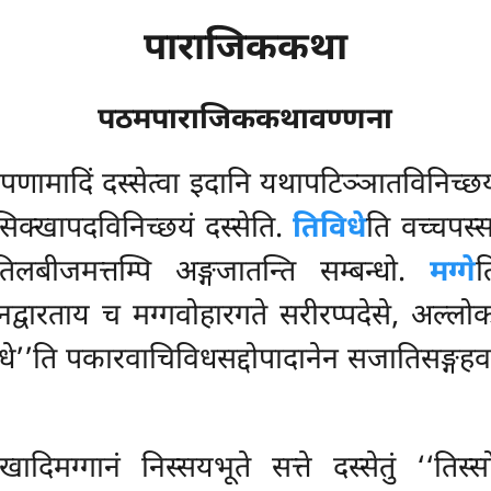
पाराजिककथा
पठमपाराजिककथावण्णना
पणामादिं दस्सेत्वा इदानि यथापटिञ्ञातविनिच्छय
्खापदविनिच्छयं दस्सेति.
तिविधे
ति वच्चपस्
िलबीजमत्तम्पि अङ्गजातन्ति सम्बन्धो.
मग्गे
त
द्वारताय च मग्गवोहारगते सरीरप्पदेसे, अल्लोकास
विधे’’ति पकारवाचिविधसद्दोपादानेन सजातिसङ्गहव
खादिमग्गानं निस्सयभूते सत्ते दस्सेतुं ‘‘तिस