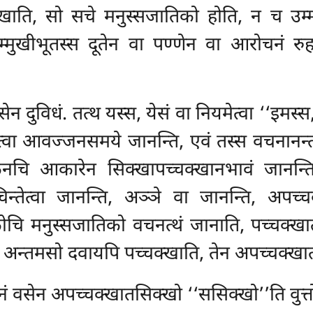
ाति, सो सचे मनुस्सजातिको होति, न च उम्मत
मुखीभूतस्स दूतेन वा पण्णेन वा आरोचनं रुहत
 दुविधं. तत्थ यस्स, येसं वा नियमेत्वा ‘‘इमस्स
्वा आवज्जनसमये जानन्ति, एवं तस्स वचनानन्त
केनचि आकारेन सिक्खापच्चक्खानभावं जानन्
चिन्तेत्वा जानन्ति, अञ्ञे वा जानन्ति, अपच
 कोचि मनुस्सजातिको वचनत्थं जानाति, पच्चक्ख
 अन्तमसो दवायपि पच्चक्खाति, तेन अपच्चक्खा
ादीनं वसेन अपच्चक्खातसिक्खो ‘‘ससिक्खो’’ति वुत्त