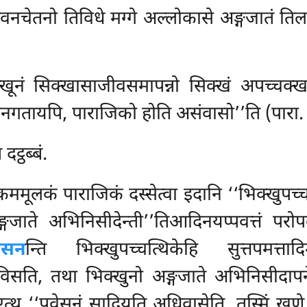
चेतनो तिविधे मग्गे अल्लोकासे अङ्गजातं तिलमत
ूनं सिक्खासाजीवसमापन्नो सिक्खं अपच्चक्खाय 
छानगतायपि, पाराजिको होति असंवासो’’ति (पारा.
ट्ठब्बं.
कममूलकं पाराजिकं दस्सेत्वा इदानि ‘‘भिक्खुपच्चत
ङ्गजाते
अभिनिसीदेन्ती’’तिआदिनयप्पवत्तं परो
ेसन
न्ति भिक्खुपच्चत्थिकेहि सुत्तपमत्ताद
विसति, तथा भिक्खुनो अङ्गजाते अभिनिसीदापने
 ‘‘पवेसनं सादियति अधिवासेति, तस्मिं खणे सेव