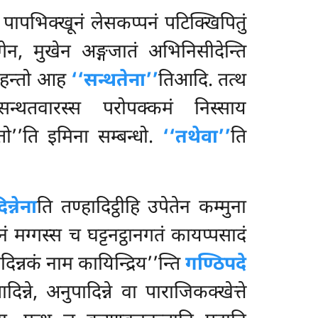
 पापभिक्खूनं लेसकप्पनं पटिक्खिपितुं
ग्गेन, मुखेन अङ्गजातं अभिनिसीदेन्ति
गण्हन्तो आह
‘‘सन्थतेना’’
तिआदि. तत्थ
्थतवारस्स परोपक्कमं निस्साय
तो’’ति इमिना सम्बन्धो.
‘‘तथेवा’’
ति
न्नेना
ति तण्हादिट्ठीहि उपेतेन कम्मुना
ं मग्गस्स च घट्टनट्ठानगतं कायप्पसादं
न्नकं नाम कायिन्द्रिय’’न्ति
गण्ठिपदे
दिन्ने, अनुपादिन्ने वा पाराजिकक्खेत्ते