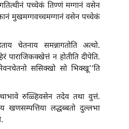
तित्थीनं पच्चेकं तिण्णं मग्गानं वसेन
ानं मुखमग्गवच्चमग्गानं वसेन पच्चेकं
ंहिताय चेतनाय समन्नागतोति
अत्थो.
रं पाराजिकक्खेत्तं न होतीति दीपेति.
‘सेवनचेतनो ससिक्खो सो भिक्खू’’ति
भावे रुळ्हिवसेन तदेव तथा वुत्तं.
ाय खणसम्पत्तिया लद्धब्बतो दुल्लभा
ो.