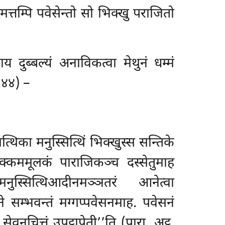
्तम्पि पवेसेन्तो सो भिक्खु पराजितो
दुब्बल्यं अनाविकत्वा मेथुनं धम्मं
 ४४) –
्थिका मनुस्सित्थिं भिक्खुस्स सन्तिके
पक्कममूलकं पाराजिकञ्च दस्सेतुमाह
िमनुस्सित्थिआदीनमञ्ञतरं आनेत्वा
 सम्भवन्तं मग्गप्पवेसनमाह. पवेसनं
नचित्तं उपट्ठापेती’’ति (पारा. अट्ठ.