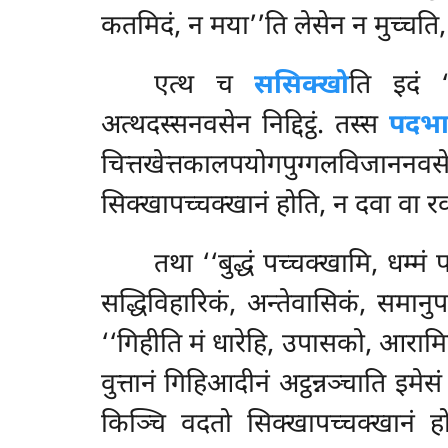
कतमिदं, न मया’’ति लेसेन न मुच्चति
एत्थ
च
ससिक्खो
ति इदं ‘
अत्थदस्सनवसेन निद्दिट्ठं. तस्स
पदभा
चित्तखेत्तकालपयोगपुग्गलविजाननवस
सिक्खापच्चक्खानं होति, न दवा वा रव
तथा
‘‘बुद्धं पच्चक्खामि, धम्म
सद्धिविहारिकं, अन्तेवासिकं, समानुपज्
‘‘गिहीति मं धारेहि, उपासको, आरामिक
वुत्तानं गिहिआदीनं अट्ठन्नञ्चाति इम
किञ्चि वदतो सिक्खापच्चक्खानं होत