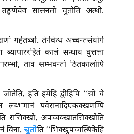
ो तङ्खणेयेव सासनतो चुतोति अत्थो.
 गहेतब्बो. तेनेवेत्थ अच्चन्तसंयोगे
 ब्यापाररहितं कालं सन्धाय वुत्तत्ता
णारम्भो, ताव सम्भवन्तो ठितकालोपि
ं जोतेति. इति इमेहि द्वीहिपि ‘‘सो चे
लब्भमानं पवेसनादिएकक्खणम्पि
ति ससिक्खो, अपच्चक्खातसिक्खोति
मनं विना.
चुतो
ति ‘‘भिक्खुपच्चत्थिकेहि