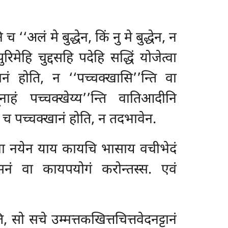
‘‘अलं मे बुद्धेन, किं नु मे बुद्धेन, न
िमेहि चुद्दसहि पदेहि सद्धिं योजेत्वा
नं होति, न ‘‘पच्चक्खासि’’न्ति वा
नाहं पच्चक्खेय्य’’न्ति वातिआदीनि
 पच्चक्खानं होति, न तदभावेन.
िना नयेन याय कायचि भासाय वचीभेदं
्सनं वा कायपयोगं करोन्तस्स. एवं
सो सचे उम्मत्तकखित्तचित्तवेदनट्टानं