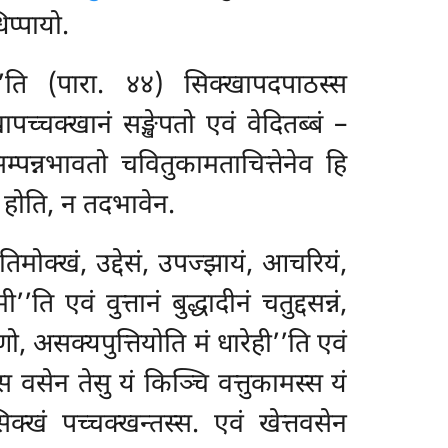
प्पायो.
’’ति (पारा. ४४) सिक्खापदपाठस्स
पच्चक्खानं सङ्खेपतो एवं वेदितब्बं –
पन्नभावतो चवितुकामताचित्तेनेव हि
ं होति, न तदभावेन.
ातिमोक्खं, उद्देसं, उपज्झायं, आचरियं,
 एवं वुत्तानं बुद्धादीनं चतुद्दसन्नं,
, असक्यपुत्तियोति मं धारेही’’ति एवं
स वसेन तेसु यं किञ्चि वत्तुकामस्स यं
क्खं पच्चक्खन्तस्स. एवं खेत्तवसेन