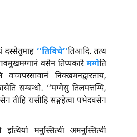
ं दस्सेतुमाह
‘‘तिविधे’’
तिआदि. तत्थ
सावमुखमग्गानं वसेन तिप्पकारे
मग्गे
ति
ि वच्चपस्सावानं निक्खमनद्वारताय,
ेति सम्बन्धो. ‘‘मग्गेसु तिलमत्तम्पि,
सेन तीहि रासीहि सङ्गहेत्वा पभेदवसेन
्सो इत्थियो मनुस्सित्थी
अमनुस्सित्थी