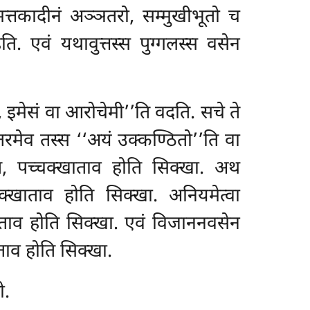
्तकादीनं अञ्ञतरो, सम्मुखीभूतो च
ि. एवं यथावुत्तस्स पुग्गलस्स वसेन
, इमेसं वा आरोचेमी’’ति वदति. सचे ते
रमेव तस्स ‘‘अयं उक्कण्ठितो’’ति वा
ति, पच्चक्खाताव होति सिक्खा. अथ
्चक्खाताव होति सिक्खा. अनियमेत्वा
ाताव होति सिक्खा. एवं विजाननवसेन
ताव होति सिक्खा.
ो.