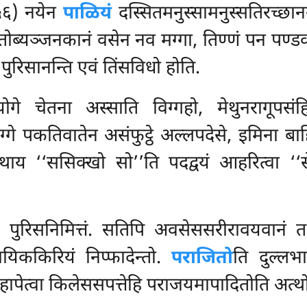
 ५६) नयेन
पाळियं
दस्सितमनुस्सामनुस्सतिरच्छानग
तोब्यञ्जनकानं वसेन नव मग्गा, तिण्णं पन पण्डक
पन पुरिसानन्ति एवं तिंसविधो होति.
योगे चेतना अस्साति विग्गहो, मेथुनरागूपस
्गे पकतिवातेन असंफुट्ठे अल्लपदेसे, इमिना बाहि
गाथाय ‘‘ससिक्खो सो’’ति पदद्वयं आहरित्वा ‘
पुरिसनिमित्तं. सतिपि अवसेससरीरावयवानं तथा
कायिककिरियं निप्फादेन्तो.
पराजितो
ति दुल्लभ
हापेत्वा किलेससपत्तेहि पराजयमापादितोति अत्थ