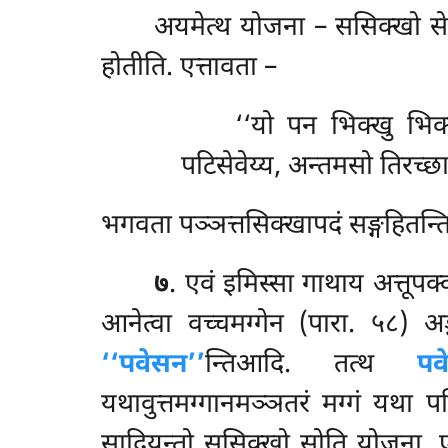
अयमेत्थ योजना – ससिक्खो सेवन
होतीति. एत्तावता –
‘‘यो पन भिक्खु भिक्ख
पटिसेवेय्य, अन्तमसो तिरच्
भगवता पञ्ञत्तसिक्खापदं सङ्गहितन्ति द
७
. एवं इमिस्सा गाथाय अत्तूपक्
आनेत्वा वच्चमग्गेन (पारा. ५८) अ
‘‘पवेसन’’
न्तिआदि. तत्थ
पव
यथावुत्तमग्गानमञ्ञतरं
मग्गं यथा प
सादियन्तो ससिक्खो सोति योजना. एत्थ