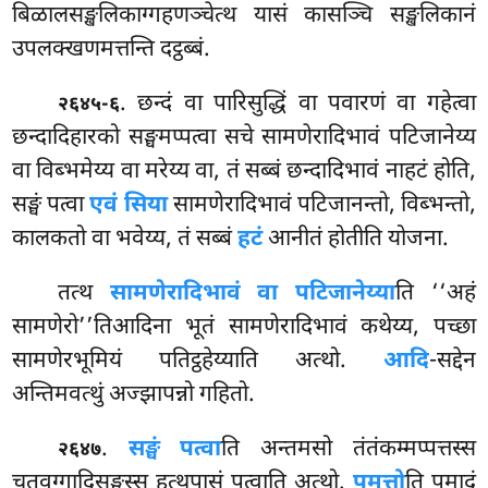
बिळालसङ्खलिकाग्गहणञ्चेत्थ यासं कासञ्चि सङ्खलिकानं
उपलक्खणमत्तन्ति दट्ठब्बं.
. छन्दं
वा पारिसुद्धिं वा पवारणं वा गहेत्वा
२६४५-६
छन्दादिहारको सङ्घमप्पत्वा सचे सामणेरादिभावं पटिजानेय्य
वा विब्भमेय्य वा मरेय्य वा, तं सब्बं छन्दादिभावं नाहटं होति,
सङ्घं पत्वा
एवं सिया
सामणेरादिभावं पटिजानन्तो, विब्भन्तो,
कालकतो वा भवेय्य, तं सब्बं
हटं
आनीतं होतीति योजना.
तत्थ
सामणेरादिभावं वा पटिजानेय्या
ति ‘‘अहं
सामणेरो’’तिआदिना भूतं सामणेरादिभावं कथेय्य, पच्छा
सामणेरभूमियं पतिट्ठहेय्याति अत्थो.
आदि
-सद्देन
अन्तिमवत्थुं अज्झापन्नो गहितो.
.
सङ्घं पत्वा
ति अन्तमसो तंतंकम्मप्पत्तस्स
२६४७
चतुवग्गादिसङ्घस्स हत्थपासं पत्वाति अत्थो.
पमत्तो
ति पमादं