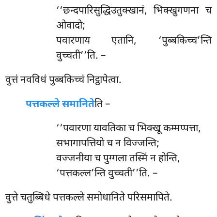
‘‘छन्दपारिसुद्धिउतुक्खानं, भिक्खुगणना च
ओवादो;
पवारणाय एतानि, ‘पुब्बकिच्च’न्ति
वुच्चती’’ति. –
वुत्तं नवविधं पुब्बकिच्चं निट्ठापेत्वा.
पत्तकल्ले समानिते
ति –
‘‘पवारणा यावतिका च भिक्खू कम्मप्पत्ता,
सभागापत्तियो च न विज्जन्ति;
वज्जनीया च पुग्गला तस्मिं न होन्ति,
‘पत्तकल्ल’न्ति वुच्चती’’ति. –
वुत्ते चतुब्बिधे पत्तकल्ले समोधानिते परिसमापिते.