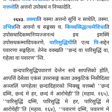
नत्तनो
ति अत्तनो उपोसथं न निप्फादेति.
.
तस्मा
ति
यस्मा अत्तनो सुचिं न साधेति, तस्मा.
२६४३
उभिन्न
न्ति अत्तनो च सङ्घस्स च.
किच्चसिद्धत्थमेविधा
ति
उपोसथादिकम्मनिप्पज्जनत्थं इध इमस्मिं
उपोसथकम्मादिपकरणे.
पारिसुद्धिपी
ति एत्थ
पि
-सद्देन
पवारणा सङ्गहिता. तेनेव वक्खति ‘‘छन्दं वा पारिसुद्धिं वा,
गहेत्वा वा पवारण’’न्ति.
छन्दपारिसुद्धिपवारणं देन्तेन सचे सापत्तिको होति,
आपत्तिं देसेत्वा एकंसं उत्तरासङ्गं कत्वा उक्कुटिकं निसीदित्वा
अञ्जलिं पग्गहेत्वा छन्दादिहारको भिक्खु वत्तब्बो ‘‘छन्दं
दम्मि, छन्दं मे हर, छन्दं मे आरोचेही’’ति (महाव. १६५),
‘‘पारिसुद्धिं दम्मि, पारिसुद्धिं मे हर, पारिसुद्धिं मे
आरोचेही’’ति (महाव. १६४), ‘‘पवारणं दम्मि, पवारणं मे