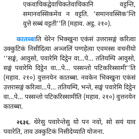
एकवाचिकद्वेवाचिकतेवाचिकानि वट्टन्ति,
समानवस्सिकमेव न वट्टति. ‘समानवस्सिक’न्ति
वुत्ते सब्बं वट्टती’’ति (महाव. अट्ठ. २१०).
कातब्बा
ति थेरेन भिक्खुना एकंसं उत्तरासङ्गं करित्वा
उक्कुटिकं निसीदित्वा अञ्जलिं पग्गहेत्वा एवमस्स वचनीयो
‘‘सङ्घं, आवुसो, पवारेमि दिट्ठेन वा…पे… ततियम्पि आवुसो,
सङ्घं पवारेमि दिट्ठेन वा…पे… पस्सन्तो पटिकरिस्सामी’’ति
(महाव. २१०) वुत्तनयेन कातब्बा. नवकेन भिक्खुना एकंसं
उत्तरासङ्गं करित्वा…पे… ततियम्पि, भन्ते, सङ्घं पवारेमि दिट्ठेन
वा…पे… पस्सन्तो पटिकरिस्सामीति (महाव. २१०) वुत्तनयेन
कातब्बा.
. थेरेसु पवारेन्तेसु यो पन नवो, सो सयं याव
२६३६
पवारेति, ताव उक्कुटिकं निसीदेय्याति योजना.