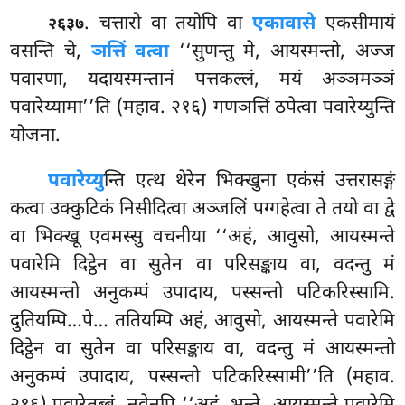
. चत्तारो वा तयोपि वा
एकावासे
एकसीमायं
२६३७
वसन्ति चे,
ञत्तिं वत्वा
‘‘सुणन्तु मे, आयस्मन्तो, अज्ज
पवारणा, यदायस्मन्तानं पत्तकल्लं, मयं अञ्ञमञ्ञं
पवारेय्यामा’’ति (महाव. २१६) गणञत्तिं ठपेत्वा पवारेय्युन्ति
योजना.
पवारेय्यु
न्ति
एत्थ थेरेन भिक्खुना एकंसं उत्तरासङ्गं
कत्वा उक्कुटिकं निसीदित्वा अञ्जलिं पग्गहेत्वा ते तयो वा द्वे
वा भिक्खू एवमस्सु वचनीया ‘‘अहं, आवुसो, आयस्मन्ते
पवारेमि दिट्ठेन वा सुतेन वा परिसङ्काय वा, वदन्तु मं
आयस्मन्तो अनुकम्पं उपादाय, पस्सन्तो पटिकरिस्सामि.
दुतियम्पि…पे… ततियम्पि अहं, आवुसो, आयस्मन्ते पवारेमि
दिट्ठेन वा सुतेन वा परिसङ्काय वा, वदन्तु मं आयस्मन्तो
अनुकम्पं उपादाय, पस्सन्तो पटिकरिस्सामी’’ति (महाव.