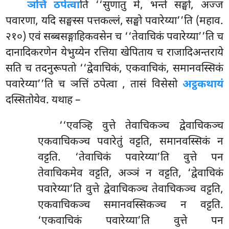
ञत्तिं ठपेत्वा
ति ‘‘सुणातु मे, भन्ते सङ्घो, अज्ज
पवारणा, यदि सङ्घस्स पत्तकल्लं, सङ्घो पवारेय्या’’ति (महाव.
२१०) एवं सब्बसङ्गाहिकवसेन च ‘‘तेवाचिकं पवारेय्या’’ति च
दानादिकरणेन येभुय्येन रत्तिया खेपिताय च राजादिअन्तराये
सति च तदनुरूपतो ‘‘द्वेवाचिकं, एकवाचिकं, समानवस्सिकं
पवारेय्या’’ति च ञत्तिं ठपेत्वा
, तासं विसेसो
अट्ठकथायं
दस्सितोयेव. यथाह –
‘‘एवञ्हि
वुत्ते तेवाचिकञ्च द्वेवाचिकञ्च
एकवाचिकञ्च पवारेतुं वट्टति, समानवस्सिकं न
वट्टति. ‘तेवाचिकं पवारेय्या’ति वुत्ते पन
तेवाचिकमेव वट्टति, अञ्ञं न वट्टति, ‘द्वेवाचिकं
पवारेय्या’ति वुत्ते द्वेवाचिकञ्च तेवाचिकञ्च वट्टति,
एकवाचिकञ्च समानवस्सिकञ्च न वट्टति.
‘एकवाचिकं पवारेय्या’ति वुत्ते पन