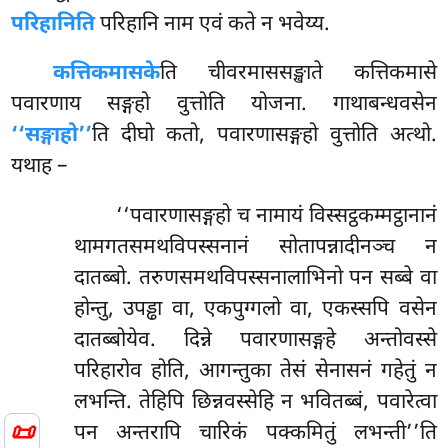
परिहानिति
परिहानि नाम एवं कते न भवेय्य.
कत्तिकमासके
ति चीवरमाससङ्खाते कत्तिकमासे
पवारणाय सङ्गहो वुत्तोति योजना. गाथाबन्धवसेन
‘‘सङ्गाहो’’
ति दीघो कतो, पवारणासङ्गहो वुत्तोति अत्थो.
यथाह –
‘‘पवारणासङ्गहो च नामायं विस्सट्ठकम्मट्ठानानं
थामगतसमथविपस्सनानं सोतापन्नादीनञ्च न
दातब्बो. तरुणसमथविपस्सनालाभिनो पन सब्बे वा
होन्तु, उपड्ढा वा, एकपुग्गलो वा, एकस्सपि वसेन
दातब्बोयेव. दिन्ने पवारणासङ्गहे अन्तोवस्से
परिहारोव होति, आगन्तुका तेसं सेनासनं गहेतुं न
लभन्ति. तेहिपि छिन्नवस्सेहि न भवितब्बं, पवारेत्वा
📜
पन अन्तरापि चारिकं पक्कमितुं लभन्ती’’ति