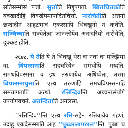
सतिसम्मोसं पत्तो.
सुत्तो
ति निद्दूपगतो.
खित्तचित्तको
ति
यक्खादीहि विक्खेपमापादितचित्तो.
नारोचेती
ति अत्तनो
छन्दादीनं आहटभावं एकस्सापि भिक्खुनो न कथेति.
सञ्चिच्चा
ति सञ्चेतेत्वा जानन्तोयेव अनादरियो नारोचेति,
दुक्कटं होति.
.
ये ते
ति ये ते भिक्खू थेरा वा नवा वा मज्झिमा
२६४८
वा.
विपस्सना
ति सहचरियेन समथोपि गय्हति.
समथविपस्सना च इध तरुणायेव अधिप्पेता, तस्मा
विपस्सनायुत्ता
ति एत्थ तरुणाहि समथविपस्सनाहि
समन्नागताति अत्थो.
रत्तिन्दिव
न्ति अच्चन्तसंयोगे
उपयोगवचनं.
अतन्दिता
ति अनलसा.
‘‘रत्तिन्दिव’’न्ति एत्थ
रत्ति
-सद्देन रत्तियायेव गहणं,
उदाहु एकदेसस्साति आह
‘‘पुब्बरत्तापररत्त’’
न्ति. पुब्बा च