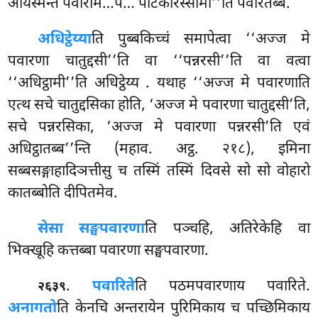
आयस्मन्तं पवारेमि…पे… पटिकरिस्सामी’’ति पवारेतब्बं.
अधिट्ठेय्या
ति पुब्बकिच्चं समापेत्वा ‘‘अज्ज मे
पवारणा चातुद्दसी’’ति वा ‘‘पन्नरसी’’ति वा वत्वा
‘‘अधिट्ठामी’’ति अधिट्ठेय्य
. यथाह ‘‘अज्ज मे पवारणाति
एत्थ सचे चातुद्दसिका होति, ‘अज्ज मे पवारणा चातुद्दसी’ति,
सचे पन्नरसिका, ‘अज्ज मे पवारणा पन्नरसी’ति एवं
अधिट्ठातब्ब’’न्ति (महाव. अट्ठ. २१८), इमिना
सब्बसङ्गाहादिञत्तीसु च तस्मिं तस्मिं दिवसे सो सो वोहारो
कातब्बोति दीपितमेव.
सेसा सङ्घपवारणा
ति पञ्चहि, अतिरेकेहि वा
भिक्खूहि कत्तब्बा पवारणा सङ्घपवारणा.
.
पवारिते
ति पठमपवारणाय पवारिते.
२६३९
अनागतो
ति केनचि अन्तरायेन पुरिमिकाय च पच्छिमिकाय