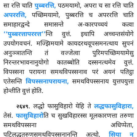
सा रत्ति चाति
पुब्बरत्ति,
पठमयामो, अपरा च
सा रत्ति चाति
अपररत्ति,
पच्छिमयामो, पुब्बरत्ति च अपररत्ति चाति
समाहारद्वन्दे समासन्ते अ-कारपच्चयं कत्वा
‘‘पुब्बरत्तापररत्त’’
न्ति वुत्तं. इधापि अच्चन्तसंयोगे
उपयोगवचनं. मज्झिमयामे कायदरथवूपसमनत्थाय सुपनं
अनुञ्ञातन्ति तं वज्जेत्वा पुरिमपच्छिमयामेसु
निरन्तरभावनानुयोगो कातब्बोति दस्सनत्थमेव वुत्तं.
विपस्सना परायना समथविपस्सनाव परं
अयनं पतिट्ठा
एतेसन्ति
विपस्सनापरायना,
समथविपस्सनाय युत्तपयुत्ता
होन्तीति वुत्तं होति.
. लद्धो फासुविहारो येहि ते
लद्धफासुविहारा,
२६४९
तेसं.
फासुविहारो
ति च सुखविहारस्स मूलकारणत्ता तरुणा
समथविपस्सना अधिप्पेता,
पटिलद्धतरुणसमथविपस्सनानन्ति अत्थो.
सिया न