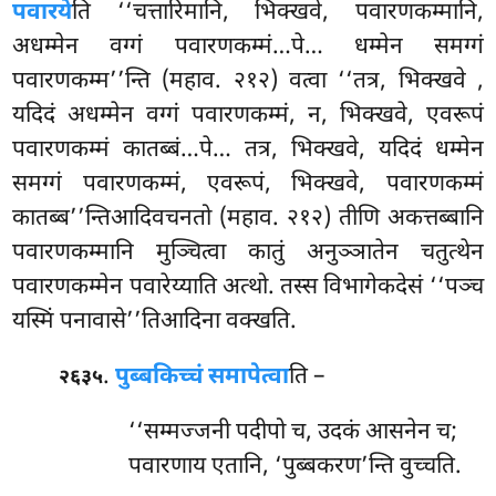
पवारये
ति ‘‘चत्तारिमानि, भिक्खवे, पवारणकम्मानि,
अधम्मेन वग्गं पवारणकम्मं…पे… धम्मेन समग्गं
पवारणकम्म’’न्ति (महाव. २१२) वत्वा ‘‘तत्र, भिक्खवे
,
यदिदं अधम्मेन वग्गं पवारणकम्मं, न, भिक्खवे, एवरूपं
पवारणकम्मं कातब्बं…पे… तत्र, भिक्खवे, यदिदं धम्मेन
समग्गं पवारणकम्मं, एवरूपं, भिक्खवे, पवारणकम्मं
कातब्ब’’न्तिआदिवचनतो (महाव. २१२) तीणि
अकत्तब्बानि
पवारणकम्मानि मुञ्चित्वा कातुं अनुञ्ञातेन चतुत्थेन
पवारणकम्मेन पवारेय्याति अत्थो. तस्स विभागेकदेसं ‘‘पञ्च
यस्मिं पनावासे’’तिआदिना वक्खति.
.
पुब्बकिच्चं समापेत्वा
ति –
२६३५
‘‘सम्मज्जनी पदीपो च, उदकं आसनेन च;
पवारणाय एतानि, ‘पुब्बकरण’न्ति वुच्चति.