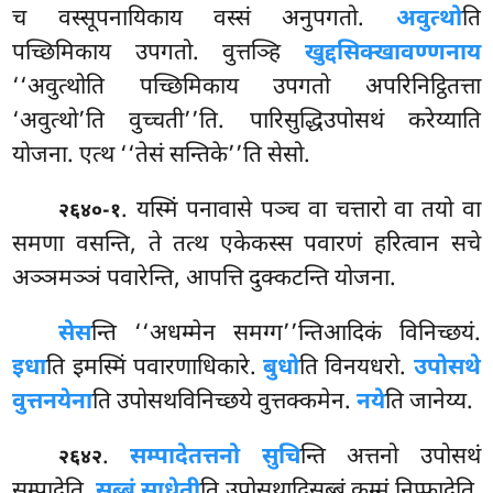
च वस्सूपनायिकाय वस्सं अनुपगतो.
अवुत्थो
ति
पच्छिमिकाय उपगतो. वुत्तञ्हि
खुद्दसिक्खावण्णनाय
‘‘अवुत्थोति पच्छिमिकाय उपगतो अपरिनिट्ठितत्ता
‘अवुत्थो’ति वुच्चती’’ति. पारिसुद्धिउपोसथं करेय्याति
योजना. एत्थ ‘‘तेसं सन्तिके’’ति सेसो.
. यस्मिं
पनावासे पञ्च वा चत्तारो वा तयो वा
२६४०-१
समणा वसन्ति, ते तत्थ एकेकस्स पवारणं हरित्वान सचे
अञ्ञमञ्ञं पवारेन्ति, आपत्ति दुक्कटन्ति योजना.
सेस
न्ति ‘‘अधम्मेन समग्ग’’न्तिआदिकं विनिच्छयं.
इधा
ति इमस्मिं पवारणाधिकारे.
बुधो
ति विनयधरो.
उपोसथे
वुत्तनयेना
ति उपोसथविनिच्छये वुत्तक्कमेन.
नये
ति जानेय्य.
.
सम्पादेतत्तनो सुचि
न्ति अत्तनो उपोसथं
२६४२
सम्पादेति.
सब्बं साधेती
ति उपोसथादिसब्बं कम्मं निप्फादेति.