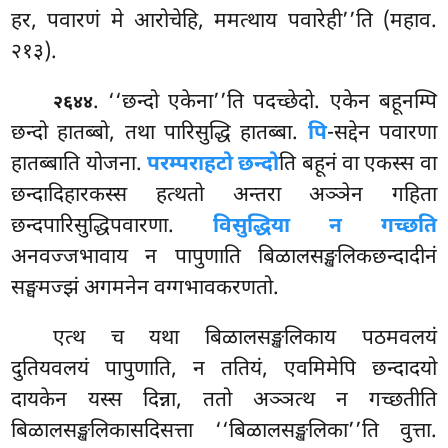
हर, पवारणं मे आरोचेहि, ममत्थाय पवारेही’’ति (महाव.
२१३).
. ‘‘छन्दो एकेना’’ति पदच्छेदो. एकेन बहूनम्पि
२६४४
छन्दो हातब्बो, तथा पारिसुद्धि हातब्बा.
पि
-सद्देन पवारणा
हातब्बाति योजना.
परम्पराहटो छन्दो
ति बहूनं वा एकस्स वा
छन्दादिहारकस्स हत्थतो अन्तरा अञ्ञेन गहिता
छन्दपारिसुद्धिपवारणा.
विसुद्धिया न गच्छति
अनवज्जभावाय न पापुणाति बिळालसङ्खलिकछन्दादीनं
सङ्घमज्झं अगमनेन वग्गभावकरणतो.
एत्थ च यथा बिळालसङ्खलिकाय पठमवलयं
दुतियवलयं पापुणाति, न ततियं, एवमिमेपि छन्दादयो
दायकेन यस्स दिन्ना, ततो अञ्ञत्थ न गच्छतीति
बिळालसङ्खलिकासदिसत्ता
‘‘बिळालसङ्खलिका’’ति वुत्ता.