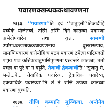
पवारणक्खन्धककथावण्णना
.
‘‘पवारणा’’
ति इदं ‘‘चातुद्दसी’’तिआदीहि
२६३३
पच्चेकं योजेतब्बं. तस्मिं तस्मिं दिने कातब्बा पवारणा
अभेदोपचारेन तथा वुत्ता.
सामग्गी
उपोसथक्खन्धककथावण्णनाय वुत्तसरूपाव.
सामग्गिपवारणं करोन्तेहि च पठमं पवारणं ठपेत्वा पाटिपदतो
पट्ठाय याव कत्तिकचातुमासिपुण्णमा एत्थन्तरे कातब्बा, ततो
पच्छा वा पुरे वा न वट्टति.
तेवाची द्वेकवाची
ति ‘‘सुणातु मे,
भन्ते…पे… तेवाचिकं पवारेय्य, द्वेवाचिकं पवारेय्य,
एकवाचिकं पवारेय्या’’ति तं तं ञत्तिं ठपेत्वा कातब्बा
पवारणा वुच्चति.
.
तीणि कम्मानि मुञ्चित्वा, अन्तेनेव
२६३४