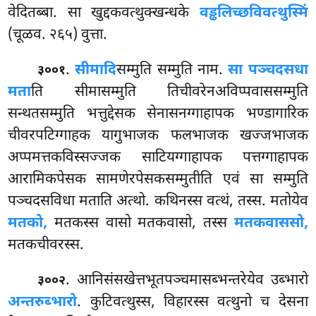
वेदितब्बा. सा खुद्दकवत्थुक्खन्धके
वड्ढलिच्छविवत्थुस्मिं
(चूळव. २६५) वुत्ता.
.
सीमादि
सम्मुति सम्मुति नाम.
सा पञ्चदसधा
३००१
मता
ति सीमासम्मुति तिचीवरेनअविप्पवाससम्मुति
सन्थतसम्मुति भत्तुद्देसक सेनासनग्गाहापक भण्डागारिक
चीवरपटिग्गाहक यागुभाजक फलभाजक खज्जभाजक
अप्पमत्तकविस्सज्जक साटियग्गाहापक पत्तग्गाहापक
आरामिकपेसक सामणेरपेसकसम्मुतीति एवं सा सम्मुति
पञ्चदसविधा
मताति अत्थो. कथिनस्स वत्थं, तस्स. मतोयेव
मतको,
मतकस्स वासो मतकवासो, तस्स
मतकवाससो,
मतकचीवरस्स.
. आनिसंसखेत्तभूतपञ्चमासब्भन्तरेयेव उब्भारो
३००२
अन्तरुब्भारो
. कुटिवत्थुस्स, विहारस्स वत्थुनो च देसना