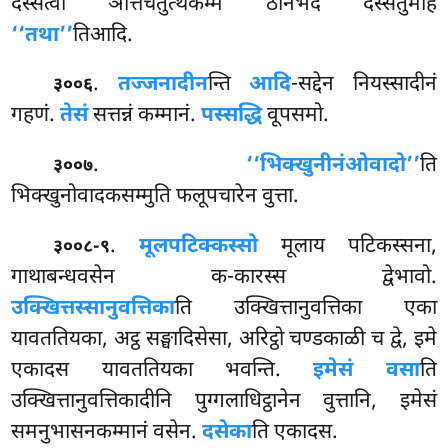
दस्सेत्वा ञत्तिचतुत्थकम्मे ठानभेदं दस्सेतुमाह
‘‘तथा’’
तिआदि.
.
तज्जनादीन
न्ति
आदि
-सद्देन नियस्सादीनं
३००६
गहणं.
तेसं
सत्तन्नं कम्मानं.
पस्सद्धि
वूपसमो.
.
‘‘भिक्खुनीनं
ओवादो’’
ति
३००७
भिक्खुनोवादकसम्मुति फलूपचारेन वुत्ता.
.
मूलपटिक्कस्सो
मूलाय पटिकस्सना,
३००८-९
गाथाबन्धवसेन क-कारस्स द्वेभावो.
उक्खित्तस्सानुवत्तिका
ति उक्खित्तानुवत्तिका एका
यावततियका, अट्ठ सङ्घादिसेसा, अरिट्ठो चण्डकाळी च द्वे, इमे
एकादस यावततियका भवन्ति.
इमेसं वसा
ति
उक्खित्तानुवत्तिकादीनि पुग्गलाधिट्ठानेन वुत्तानि, इमेसं
समनुभासनकम्मानं वसेन.
दसेका
ति एकादस.