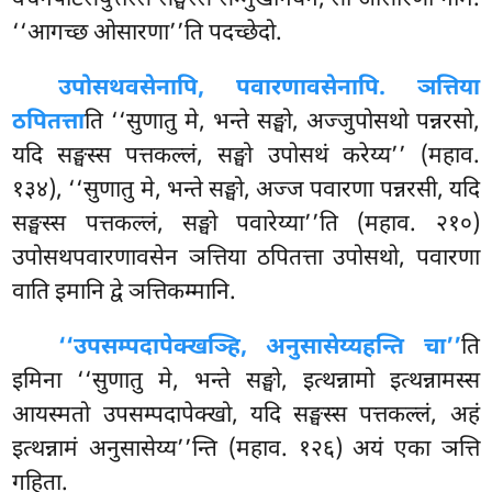
‘‘आगच्छ ओसारणा’’ति पदच्छेदो.
उपोसथवसेनापि, पवारणावसेनापि. ञत्तिया
ठपितत्ता
ति ‘‘सुणातु मे, भन्ते सङ्घो, अज्जुपोसथो पन्नरसो,
यदि सङ्घस्स पत्तकल्लं, सङ्घो उपोसथं करेय्य’’ (महाव.
१३४), ‘‘सुणातु मे, भन्ते सङ्घो, अज्ज पवारणा पन्नरसी, यदि
सङ्घस्स पत्तकल्लं, सङ्घो पवारेय्या’’ति (महाव. २१०)
उपोसथपवारणावसेन ञत्तिया ठपितत्ता उपोसथो, पवारणा
वाति इमानि द्वे ञत्तिकम्मानि.
‘‘उपसम्पदापेक्खञ्हि, अनुसासेय्यहन्ति चा’’
ति
इमिना ‘‘सुणातु मे, भन्ते सङ्घो, इत्थन्नामो इत्थन्नामस्स
आयस्मतो उपसम्पदापेक्खो, यदि सङ्घस्स पत्तकल्लं, अहं
इत्थन्नामं अनुसासेय्य’’न्ति (महाव. १२६) अयं एका ञत्ति
गहिता.