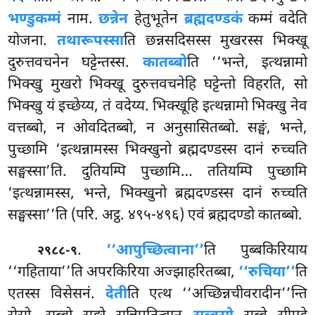
भण्डुकम्मं
नाम.
छन्नेन
हेतुभूतेन
ब्रह्मदण्डकं
कम्मं वदेति
योजना.
तथारूपस्सा
ति छन्नसदिसस्स मुखरस्स भिक्खू
दुरुत्तवचनेन घट्टेन्तस्स.
कातब्बो
ति ‘‘भन्ते, इत्थन्नामो
भिक्खु मुखरो भिक्खू दुरुत्तवचनेहि घट्टेन्तो विहरति, सो
भिक्खु यं इच्छेय्य, तं वदेय्य. भिक्खूहि इत्थन्नामो भिक्खु नेव
वत्तब्बो, न ओवदितब्बो, न अनुसासितब्बो. सङ्घं, भन्ते,
पुच्छामि ‘इत्थन्नामस्स भिक्खुनो ब्रह्मदण्डस्स दानं रुच्चति
सङ्घस्सा’ति. दुतियम्पि पुच्छामि… ततियम्पि पुच्छामि
‘इत्थन्नामस्स, भन्ते, भिक्खुनो ब्रह्मदण्डस्स दानं रुच्चति
सङ्घस्सा’’ति (परि. अट्ठ. ४९५-४९६) एवं ब्रह्मदण्डो कातब्बो.
.
‘‘आपुच्छित्वाना’’
ति पुब्बकिरियाय
२९८८-९
‘‘गहिताया’’ति अपरकिरिया अज्झाहरितब्बा,
‘‘रुचिया’’
ति
एतस्स
विसेसनं.
देती
ति एत्थ ‘‘अच्छिन्नचीवरादीन’’न्ति