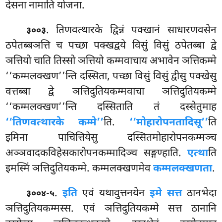
देसना नामाति योजना.
. तिणवत्थारके द्विन्नं पक्खानं साधारणवसेन
३००३
ठपेतब्बञत्ति च पच्छा पक्खद्वये विसुं विसुं ठपेतब्बा द्वे
ञत्तियो चाति तिस्सो ञत्तियो कम्मवाचाय अभावेन ञत्तिकम्मे
‘‘कम्मलक्खण’’न्ति दस्सिता, पच्छा विसुं विसुं द्वीसु पक्खेसु
वत्तब्बा द्वे ञत्तिदुतियकम्मवाचा ञत्तिदुतियकम्मे
‘‘कम्मलक्खण’’न्ति दस्सिताति तं दस्सेतुमाह
‘‘तिणवत्थारके कम्मे’’
ति.
‘‘मोहारोपनतादिसू’’
ति
इमिना पाचित्तियेसु दस्सितमोहारोपनकम्मञ्च
अञ्ञवादकविहेसकारोपनकम्मादिञ्च सङ्गण्हाति.
एत्था
ति
इमस्मिं ञत्तिदुतियकम्मे. कम्मलक्खणमेव
कम्मलक्खणता
.
.
इति
एवं यथावुत्तनयेन
इमे सत्त
ठानभेदा
३००४-५
ञत्तिदुतियकम्मस्स. एवं ञत्तिदुतियकम्मे सत्त ठानानि