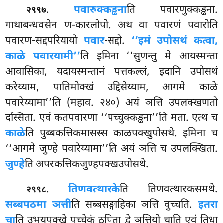
.
पवारुक्कड्ढना
ति पवारणुक्कड्ढना.
२९९७
गाथाबन्धवसेन ण-कारलोपो. अथ वा पवारणं पवारोति
पवारण-सद्दपरियायो
पवार
-सद्दो.
‘‘इमं उपोसथं कत्वा,
काळे पवारयामी’’
ति इमिना ‘‘सुणन्तु मे आयस्मन्ता
आवासिका, यदायस्मन्तानं पत्तकल्लं, इदानि उपोसथं
करेय्याम, पातिमोक्खं उद्दिसेय्याम, आगमे काळे
पवारेय्यामा’’ति (महाव. २४०) अयं ञत्ति उपलक्खणतो
दस्सिता. एवं कतपवारणा ‘‘पच्चुक्कड्ढना’’ति मता. एत्थ च
काळे
ति पुब्बकत्तिकमासस्स काळपक्खुपोसथे. इमिना च
‘‘आगमे जुण्हे पवारेय्यामा’’ति अयं
ञत्ति च उपलक्खिता.
जुण्हे
ति अपरकत्तिकजुण्हपक्खउपोसथे.
.
तिणवत्थारके
ति तिणवत्थारकसमथे.
२९९८
सब्बपठमा ञत्ती
ति सब्बसङ्गाहिका ञत्ति वुच्चति.
इतरा
चा
ति उभयपक्खे पच्चेकं ठपिता द्वे ञत्तियो चाति एवं तिधा