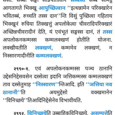
सेसो. सब्बो सङ्घो सन्निपतित्वान
सब्बसो
सब्बे सीमट्ठे
आगतागते भिक्खू
आपुच्छित्वान
‘‘इत्थन्नामेन परिक्खारेन
भवितब्बं, रुच्चति तस्स दान’’न्ति विसुं पुच्छित्वा गहिताय
भिक्खूनं रुचिया तिक्खत्तुं अपलोकेत्वा चीवरादिपरिक्खारं
अच्छिन्नचीवरादीनं देति, यं एवंभूतं सङ्घस्स दानं, तं
तस्स
अपलोकनकम्मस्स कम्मलक्खणं होतीति योजना.
लक्खीयतीति
लक्खणं,
कम्ममेव लक्खणं, न
निस्सारणादीनीति
कम्मलक्खणं
.
. एवं अपलोकनकम्मस्स पञ्च ठानानि
२९९०-१
उद्देसनिद्देसवसेन दस्सेत्वा इदानि ञत्तिकम्मस्स कम्मलक्खणं
ताव दस्सेतुमाह
‘‘निस्सारण’’
न्तिआदि. इति
‘‘ञत्तिया नव
ठानानी’’
ति अयमुद्देसो वक्खमानेन
‘‘विनिच्छये’’तिआदिनिद्देसेनेव विभावीयति.
.
विनिच्छये
ति उब्बाहिकविनिच्छये.
असम्पत्ते
ति
२९९२