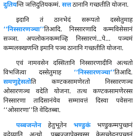
दुतिय
न्ति ञत्तिदुतियकम्मं.
सत्त
ठानानि गच्छतीति योजना.
इदानि तं ठानभेदं सरूपतो दस्सेतुमाह
‘‘निस्सारणञ्चा’’
तिआदि. निस्सारणादि कम्मविसेसानं
सञ्ञा. अपलोकनकम्मञ्हि निस्सारणं…पे… पञ्चमं
कम्मलक्खणन्ति इमानि पञ्च ठानानि गच्छतीति योजना.
एवं नामवसेन दस्सितानि निस्सारणादीनि अत्थतो
विभजित्वा दस्सेतुमाह
‘‘निस्सारणञ्चा’’
तिआदि.
समणुद्देसतो
ति कण्टकसामणेरतो निस्सारणञ्च
ओसारणञ्च वदेति योजना. तत्थ कण्टकसामणेरस्स
निस्सारणा तादिसानंयेव सम्मावत्तं दिस्वा पवेसना
‘‘ओसारणा’’ति वेदितब्बा.
पब्बजन्तेन
हेतुभूतेन
भण्डुकं
भण्डुकम्मपुच्छनं
वदेय्याति अत्थो. पब्बज्जापेक्खस्स केसच्छेदनपुच्छनं