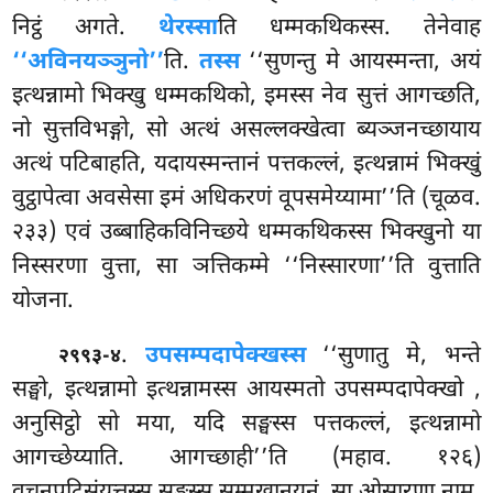
निट्ठं अगते.
थेरस्सा
ति धम्मकथिकस्स. तेनेवाह
‘‘अविनयञ्ञुनो’’
ति.
तस्स
‘‘सुणन्तु मे आयस्मन्ता, अयं
इत्थन्नामो भिक्खु धम्मकथिको, इमस्स नेव सुत्तं आगच्छति,
नो सुत्तविभङ्गो, सो अत्थं असल्लक्खेत्वा ब्यञ्जनच्छायाय
अत्थं पटिबाहति, यदायस्मन्तानं पत्तकल्लं, इत्थन्नामं भिक्खुं
वुट्ठापेत्वा अवसेसा इमं अधिकरणं वूपसमेय्यामा’’ति (चूळव.
२३३) एवं उब्बाहिकविनिच्छये धम्मकथिकस्स भिक्खुनो या
निस्सरणा वुत्ता, सा ञत्तिकम्मे ‘‘निस्सारणा’’ति वुत्ताति
योजना.
.
उपसम्पदापेक्खस्स
‘‘सुणातु मे, भन्ते
२९९३-४
सङ्घो, इत्थन्नामो इत्थन्नामस्स आयस्मतो उपसम्पदापेक्खो
,
अनुसिट्ठो सो मया, यदि सङ्घस्स पत्तकल्लं, इत्थन्नामो
आगच्छेय्याति. आगच्छाही’’ति (महाव. १२६)
वचनपटिसंयुत्तस्स सङ्घस्स सम्मुखानयनं, सा ओसारणा नाम.