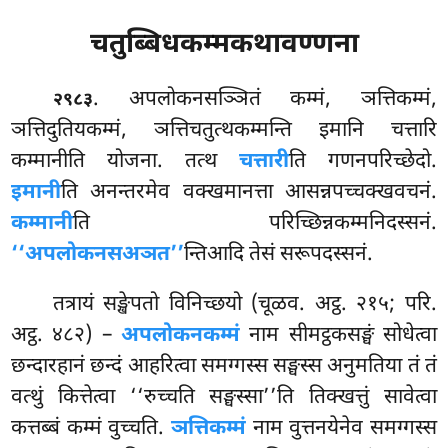
चतुब्बिधकम्मकथावण्णना
. अपलोकनसञ्ञितं
कम्मं, ञत्तिकम्मं,
२९८३
ञत्तिदुतियकम्मं, ञत्तिचतुत्थकम्मन्ति इमानि
चत्तारि
कम्मानीति योजना. तत्थ
चत्तारी
ति गणनपरिच्छेदो.
इमानी
ति अनन्तरमेव वक्खमानत्ता आसन्नपच्चक्खवचनं.
कम्मानी
ति परिच्छिन्नकम्मनिदस्सनं.
‘‘अपलोकनसअञत’’
न्तिआदि तेसं सरूपदस्सनं.
तत्रायं सङ्खेपतो विनिच्छयो (चूळव. अट्ठ. २१५; परि.
अट्ठ. ४८२) –
अपलोकनकम्मं
नाम सीमट्ठकसङ्घं सोधेत्वा
छन्दारहानं छन्दं आहरित्वा समग्गस्स सङ्घस्स अनुमतिया तं तं
वत्थुं कित्तेत्वा ‘‘रुच्चति सङ्घस्सा’’ति तिक्खत्तुं सावेत्वा
कत्तब्बं कम्मं वुच्चति.
ञत्तिकम्मं
नाम वुत्तनयेनेव समग्गस्स