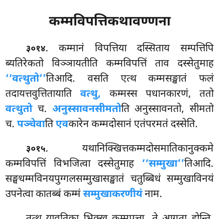
कम्मविपत्तिकथावण्णना
. कम्मानं
विपत्तिया दस्सिताय सम्पत्तिपि
३०१४
ब्यतिरेकतो विञ्ञायतीति कम्मविपत्तिं ताव दस्सेतुमाह
‘‘वत्थुतो’’
तिआदि. वसति एत्थ कम्मसङ्खातं फलं
तदायत्तवुत्तितायाति
वत्थु,
कम्मस्स पधानकारणं, ततो
वत्थुतो
च.
अनुस्सावनसीमतो
ति अनुस्सावनतो, सीमतो
च.
पञ्चेवा
ति
एव
कारेन कम्मदोसानं एतंपरमतं दस्सेति.
. यथानिक्खित्तकम्मदोसमातिकानुक्कमे
३०१५
कम्मविपत्तिं विभजित्वा दस्सेतुमाह
‘‘सम्मुखा’’
तिआदि.
सङ्घधम्मविनयपुग्गलसम्मुखासङ्खातं चतुब्बिधं सम्मुखाविनयं
उपनेत्वा कातब्बं कम्मं
सम्मुखाकरणीयं
नाम.
तत्थ यावतिका भिक्खू कम्मपत्ता, ते आगता होन्ति,