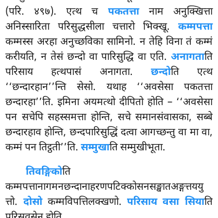
(परि. ४९७). एत्थ च
पकतत्ता
नाम अनुक्खित्ता
अनिस्सारिता परिसुद्धसीला चत्तारो भिक्खू.
कम्मपत्ता
कम्मस्स अरहा अनुच्छविका सामिनो. न तेहि विना तं कम्मं
करीयति, न तेसं छन्दो वा पारिसुद्धि वा एति.
अनागता
ति
परिसाय हत्थपासं अनागता.
छन्दो
ति एत्थ
‘‘छन्दारहान’’न्ति सेसो. यथाह ‘‘अवसेसा पकतत्ता
छन्दारहा’’ति. इमिना अयमत्थो दीपितो होति – ‘‘अवसेसा
पन सचेपि सहस्समत्ता होन्ति, सचे समानसंवासका, सब्बे
छन्दारहाव
होन्ति, छन्दपारिसुद्धिं दत्वा आगच्छन्तु वा मा वा,
कम्मं पन तिट्ठती’’ति.
सम्मुखा
ति सम्मुखीभूता.
तिवङ्गिको
ति
कम्मपत्तानागमनछन्दानाहरणपटिक्कोसनसङ्खातअङ्गत्तययु
त्तो.
दोसो
कम्मविपत्तिलक्खणो.
परिसाय वसा सिया
ति
परिसवसेन होति.