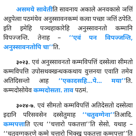
असमये सावेती
ति सावनाय अकाले अनवकासे ञत्तिं
अट्ठपेत्वा पठमंयेव अनुस्सावनकम्मं कत्वा पच्छा ञत्तिं ठपेति.
इति इमेहि पञ्चहाकारेहि अनुस्सावनतो कम्मानि
विपज्जन्ति. तेनाह –
‘‘एवं पन विपज्जन्ति,
अनुस्सावनतोपि चा’’
ति.
. एवं अनुस्सावनतो कम्मविपत्तिं दस्सेत्वा सीमतो
३०२३
कम्मविपत्ति उपोसथक्खन्धककथाय वुत्तनया एवाति तमेव
अतिदिसन्तो आह
‘‘एकादसहि…पे… मया’’
ति.
कम्मदोसोयेव
कम्मदोसता. ताव
पठमं.
. एवं
सीमतो कम्मविपत्तिं अतिदेसतो दस्सेत्वा
३०२४-७
इदानि परिसवसेन दस्सेतुमाह
‘‘चतुवग्गेना’’
तिआदि.
कम्मपत्ता
ति एत्थ ‘‘चत्तारो पकतत्ता’’ति सेसो. यथाह –
‘‘चतुवग्गकरणे कम्मे चत्तारो भिक्खू पकतत्ता कम्मपत्ता’’ति