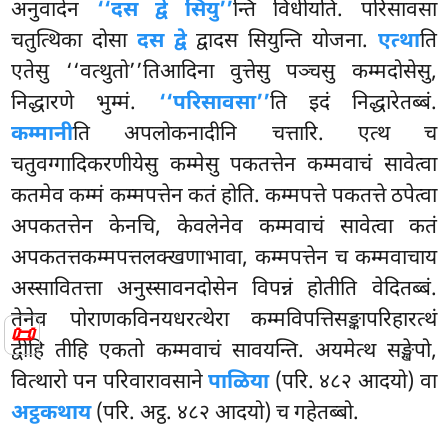
अनुवादेन
‘‘दस द्वे सियु’’
न्ति विधीयति. परिसावसा
चतुत्थिका दोसा
दस द्वे
द्वादस सियुन्ति योजना.
एत्था
ति
एतेसु ‘‘वत्थुतो’’तिआदिना वुत्तेसु पञ्चसु कम्मदोसेसु,
निद्धारणे भुम्मं.
‘‘परिसावसा’’
ति इदं निद्धारेतब्बं.
कम्मानी
ति अपलोकनादीनि चत्तारि. एत्थ च
चतुवग्गादिकरणीयेसु कम्मेसु पकतत्तेन कम्मवाचं सावेत्वा
कतमेव कम्मं कम्मपत्तेन कतं होति. कम्मपत्ते पकतत्ते ठपेत्वा
अपकतत्तेन केनचि, केवलेनेव कम्मवाचं सावेत्वा कतं
अपकतत्तकम्मपत्तलक्खणाभावा, कम्मपत्तेन च कम्मवाचाय
अस्सावितत्ता अनुस्सावनदोसेन विपन्नं होतीति वेदितब्बं.
तेनेव पोराणकविनयधरत्थेरा कम्मविपत्तिसङ्कापरिहारत्थं
📜
द्वीहि तीहि एकतो कम्मवाचं सावयन्ति. अयमेत्थ सङ्खेपो,
वित्थारो पन परिवारावसाने
पाळिया
(परि. ४८२ आदयो) वा
अट्ठकथाय
(परि. अट्ठ. ४८२ आदयो) च गहेतब्बो.