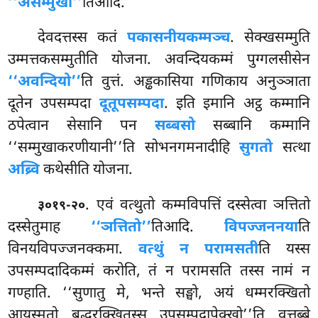
‘‘असम्मुखा’’
तिआदि.
देवदत्तस्स कतं
पकासनीयकम्मञ्च
. सेक्खसम्मुति
उम्मत्तकसम्मुतीति योजना. अवन्दियकम्मं पुग्गलसीसेन
‘‘अवन्दियो’’
ति वुत्तं. अड्ढकासिया गणिकाय अनुञ्ञाता
दूतेन उपसम्पदा
दूतूपसम्पदा
. इति इमानि अट्ठ कम्मानि
ठपेत्वान सेसानि पन
सब्बसो
सब्बानि कम्मानि
‘‘सम्मुखाकरणीयानी’’ति सोभनगमनादीहि
सुगतो
सत्था
अब्र्वि
कथेसीति योजना.
. एवं
वत्थुतो कम्मविपत्तिं दस्सेत्वा ञत्तितो
३०१९-२०
दस्सेतुमाह
‘‘ञत्तितो’’
तिआदि.
विपज्जननया
ति
विनयविपज्जनक्कमा.
वत्थुं न परामसती
ति यस्स
उपसम्पदादिकम्मं करोति, तं न परामसति तस्स नामं न
गण्हाति. ‘‘सुणातु मे, भन्ते सङ्घो, अयं धम्मरक्खितो
आयस्मतो बुद्धरक्खितस्स उपसम्पदापेक्खो’’ति वत्तब्बे