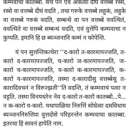
कम्मवाचा कातब्बा. सचे पन एवं अकत्वा दीघे वत्तब्बे रस्सं,
रस्से वा वत्तब्बे दीघं वदति
, तथा गरुके वत्तब्बे लहुकं, लहुके
वा वत्तब्बे गरुकं वदति, सम्बन्धे वा पन वत्तब्बे ववत्थितं,
ववत्थिते वा वत्तब्बे सम्बन्धं वदति, एवं वुत्तेपि कम्मवाचा न
कुप्पति. इमानि हि छ ब्यञ्जनानि कम्मं न कोपेन्ति.
यं पन सुत्तन्तिकत्थेरा ‘‘द-कारो त-कारमापज्जति, त-
कारो द-कारमापज्जति, च-कारो ज-कारमापज्जति, ज-
कारो च-कारमापज्जति, य-कारो क-कारमापज्जति, क-
कारो य-कारमापज्जति, तस्मा द-कारादीसु वत्तब्बेसु त-
कारादिवचनं न विरुज्झती’’ति वदन्ति, तं कम्मवाचं पत्वा न
वट्टति. तस्मा विनयधरेन नेव द-कारो त-कारो कातब्बो…पे…
न क-कारो य-कारो. यथापाळिया निरुत्तिं सोधेत्वा दसविधाय
ब्यञ्जननिरुत्तिया वुत्तदोसे परिहरन्तेन कम्मवाचा कातब्बा.
इतरथा हि सावनं हापेति नाम.