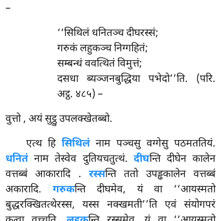
–
‘‘सिथिलं धनितञ्च दीघरस्सं;
गरुकं लहुकञ्च निग्गहितं;
सम्बन्धं ववत्थितं विमुत्तं;
दसधा ब्यञ्जनबुद्धिया पभेदो’’ति. (परि.
अट्ठ. ४८५) –
वुत्तो
, अयं सुट्ठु उपलक्खेतब्बो.
एत्थ हि
सिथिलं
नाम पञ्चसु वग्गेसु पठमततियं.
धनितं
नाम तेस्वेव दुतियचतुत्थं.
दीघ
न्ति दीघेन कालेन
वत्तब्बं आकारादि
.
रस्स
न्ति ततो उपड्ढकालेन वत्तब्बं
अकारादि.
गरुक
न्ति दीघमेव, यं वा ‘‘आयस्मतो
बुद्धरक्खितत्थेरस्स, यस्स नक्खमती’’ति एवं संयोगपरं
कत्वा वुच्चति.
लहुक
न्ति रस्समेव, यं वा ‘‘आयस्मतो