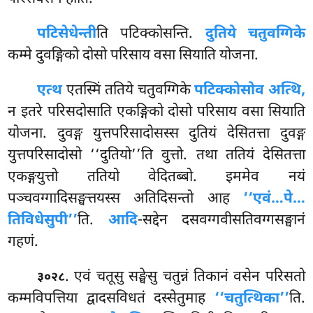
पटिसेधेन्ती
ति पटिक्कोसन्ति.
दुतिये चतुवग्गिके
कम्मे दुवङ्गिको दोसो परिसाय वसा सियाति योजना.
एत्थ
एतस्मिं ततिये चतुवग्गिके
पटिक्कोसोव अत्थि,
न इतरे परिसदोसाति एकङ्गिको दोसो परिसाय वसा सियाति
योजना. दुवङ्ग युत्तपरिसादोसस्स दुतियं देसितत्ता दुवङ्ग
युत्तपरिसादोसो ‘‘दुतियो’’ति
वुत्तो. तथा ततियं देसितत्ता
एकङ्गयुत्तो ततियो वेदितब्बो. इममेव नयं
पञ्चवग्गादिसङ्घत्तयस्स अतिदिसन्तो आह
‘‘एवं…पे…
तिविधेसुपी’’
ति.
आदि
-सद्देन दसवग्गवीसतिवग्गसङ्घानं
गहणं.
. एवं चतूसु सङ्घेसु चतुन्नं तिकानं वसेन परिसतो
३०२८
कम्मविपत्तिया द्वादसविधतं दस्सेतुमाह
‘‘चतुत्थिका’’
ति.