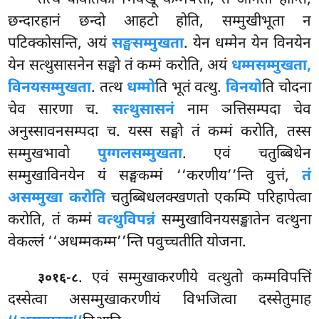
छन्दारहानं छन्दो आहटो होति, सम्मुखीभूता न
पटिक्कोसन्ति, अयं
सङ्घसम्मुखता
. येन धम्मेन येन विनयेन
येन सत्थुसासनेन सङ्घो तं कम्मं करोति, अयं
धम्मसम्मुखता,
विनयसम्मुखता
. तत्थ
धम्मो
ति भूतं वत्थु.
विनयो
ति चोदना
चेव सारणा च.
सत्थुसासनं
नाम ञत्तिसम्पदा चेव
अनुस्सावनसम्पदा च. यस्स सङ्घो
तं कम्मं करोति, तस्स
सम्मुखभावो
पुग्गलसम्मुखता
. एवं चतुब्बिधेन
सम्मुखाविनयेन यं सङ्घकम्मं ‘‘करणीय’’न्ति वुत्तं,
तं
असम्मुखा करोति
चतुब्बिधलक्खणतो एकम्पि परिहापेत्वा
करोति, तं कम्मं
वत्थुविपन्नं
सम्मुखाविनयसङ्खातेन वत्थुना
वेकल्लं ‘‘अधम्मकम्म’’न्ति पवुच्चतीति योजना.
. एवं सम्मुखाकरणीये वत्थुतो कम्मविपत्तिं
३०१६-८
दस्सेत्वा असम्मुखाकरणीयं विभजित्वा दस्सेतुमाह