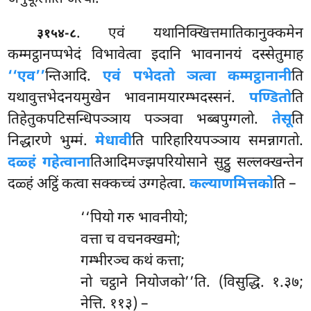
. एवं यथानिक्खित्तमातिकानुक्कमेन
३१५४-८
कम्मट्ठानप्पभेदं विभावेत्वा इदानि भावनानयं दस्सेतुमाह
‘‘एव’’
न्तिआदि.
एवं पभेदतो ञत्वा कम्मट्ठानानी
ति
यथावुत्तभेदनयमुखेन
भावनामयारम्भदस्सनं.
पण्डितो
ति
तिहेतुकपटिसन्धिपञ्ञाय पञ्ञवा भब्बपुग्गलो.
तेसू
ति
निद्धारणे भुम्मं.
मेधावी
ति पारिहारियपञ्ञाय समन्नागतो.
दळ्हं गहेत्वाना
तिआदिमज्झपरियोसाने सुट्ठु सल्लक्खन्तेन
दळ्हं अट्ठिं कत्वा सक्कच्चं उग्गहेत्वा.
कल्याणमित्तको
ति –
‘‘पियो गरु भावनीयो;
वत्ता च वचनक्खमो;
गम्भीरञ्च कथं कत्ता;
नो चट्ठाने नियोजको’’ति. (विसुद्धि. १.३७;
नेत्ति. ११३) –