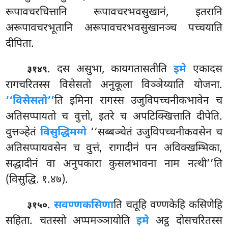
रूपावचरचित्तानि रूपावचरभवसुखानं, इतरानि
अरूपावचरभूतानि अरूपावचरभवसुखानञ्च पच्चयाति
दीपिता.
. दस असुभा, कायगतासतीति
इमे
एकादस
३१४९
रागचरितस्स विसेसतो अनुकूला विञ्ञेय्याति योजना.
‘‘विसेसतो’’
ति इमिना रागस्स उजुविपच्चनीकभावेन च
अतिसप्पायतो च वुत्तो, इतरे च अपटिक्खित्ताति दीपेति.
वुत्तञ्हेतं
विसुद्धिमग्गे
‘‘सब्बञ्चेतं उजुविपच्चनीकवसेन च
अतिसप्पायवसेन च वुत्तं, रागादीनं पन अविक्खम्भिका,
सद्धादीनं वा अनुपकारा कुसलभावना नाम नत्थी’’ति
(विसुद्धि. १.४७).
.
सवण्णकसिणा
ति चतूहि वण्णकेहि कसिणेहि
३१५०
सहिता. चतस्सो अप्पमञ्ञायोति
इमे
अट्ठ दोसचरितस्स