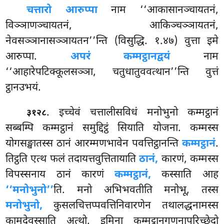
चत्तारो आरुप्पा
नाम ‘‘आकासानञ्चायतनं,
विञ्ञाणञ्चायतनं, आकिञ्चञ्ञायतनं,
नेवसञ्ञानासञ्ञायतन’’न्ति (विसुद्धि. १.४७) वुत्ता इमे
आरुप्पा.
अपरं कम्मट्ठानद्वयं
नाम
‘‘आहारेपटिक्कूलसञ्ञा, चतुधातुववत्थान’’न्ति वुत्तं
ट्ठानउभयं.
. इच्चेवं
चत्तालीसविधं मनोभुनो कम्मट्ठानं
३१२८
सब्बम्पि कम्मट्ठानं समुद्दिट्ठं सियाति योजना. कम्मस्स
योगसङ्खातस्स ठानं आरम्मणभावेन पवत्तिट्ठानन्ति
कम्मट्ठानं
.
तिट्ठति एत्थ फलं तदायत्तवुत्तितायाति
ठानं,
कारणं, कम्मस्स
विपस्सनाय ठानं कारणं
कम्मट्ठानं,
कस्साति आह
‘‘मनोभुनो’’
ति. मनो अभिभवतीति मनोभू, तस्स
मनोभुनो,
कुसलचित्तप्पवत्तिनिवारणेन तथालद्धनामस्स
कामदेवस्साति अत्थो. इमिना कम्मट्ठानगणनापरिच्छेदो