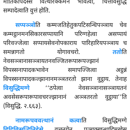
मातिकापदस्स वित्थारक्कमेन भावेत्वा, चित्तविसुद्धिं
सम्पादेत्वाति वुत्तं होति.
सप्पञ्ञो
ति कम्मजतिहेतुकपटिसन्धिपञ्ञाय चेव
कम्मट्ठानमनसिकारसप्पायानि परिग्गहेत्वा असप्पायं
परिवज्जेत्वा सप्पायसेवनोपकाराय पारिहारियपञ्ञाय च
समन्नागतो योगावचरो.
ततो
ति
नेवसञ्ञानासञ्ञायतनवज्जितरूपारूपज्झानं
विपस्सनापादकभावेन समापज्जित्वा अट्ठन्नं
विपस्सनापादकज्झानानमञ्ञतरतो झाना वुट्ठाय. तेनाह
विसुद्धिमग्गे
‘‘ठपेत्वा नेवसञ्ञानासञ्ञायतनं
अवसेसरूपारूपावचरज्झानानं अञ्ञतरतो वुट्ठाया’’ति
(विसुद्धि. २.६६३).
नामरूपववत्थानं कत्वा
ति विसुद्धिमग्गे
दिट्ठिविसुद्धिनिद्देसे
वुत्तनयेन पञ्चक्खन्धादिमुखेसु