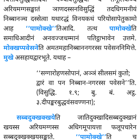
अरियमग्गसङ्खातं ञाणदस्सनविसुद्धिं तदधिगमनीयं
निब्बानञ्च दस्सेत्वा यथारद्धं
विनयकथं परियोसापेतुकामो
आह
‘‘पामोक्खे’’
तिआदि. तत्थ
पामोक्खे
ति
समाधिआदीनं अनवज्जधम्मानं पतिट्ठाभावेन उत्तमे.
मोक्खप्पवेसने
ति अमतमहानिब्बाननगरस्स पवेसननिमित्ते.
मुखे
असहायद्वारभूते. यथाह –
‘‘सग्गारोहणसोपानं, अञ्ञं सीलसमं कुतो;
द्वारं वा पन निब्बान-नगरस्स पवेसने’’ति.
(विसुद्धि. १.९; बु. बं. अट्ठ.
३.दीपङ्करबुद्धवंसवण्णना);
सब्बदुक्खक्खये
ति जातिदुक्खादिसब्बदुक्खानं
खयस्स अरियमग्गस्स अधिगमूपायत्ता फलूपचारेन
सब्बदुक्खक्खयसङ्खाते.
‘‘पामोक्खे’’
ति च