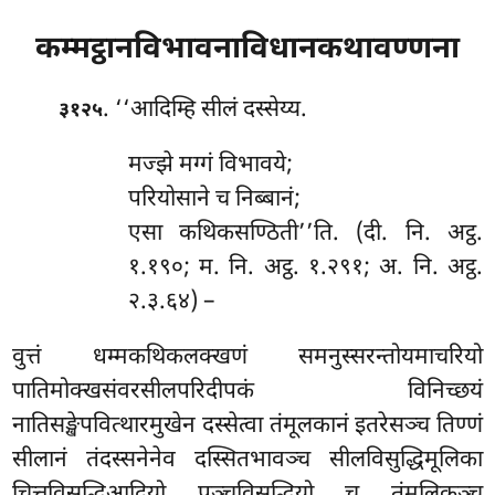
कम्मट्ठानविभावनाविधानकथावण्णना
. ‘‘आदिम्हि सीलं दस्सेय्य.
३१२५
मज्झे मग्गं विभावये;
परियोसाने च निब्बानं;
एसा कथिकसण्ठिती’’ति. (दी. नि. अट्ठ.
१.१९०; म. नि. अट्ठ. १.२९१; अ. नि. अट्ठ.
२.३.६४) –
वुत्तं धम्मकथिकलक्खणं समनुस्सरन्तोयमाचरियो
पातिमोक्खसंवरसीलपरिदीपकं विनिच्छयं
नातिसङ्खेपवित्थारमुखेन दस्सेत्वा तंमूलकानं इतरेसञ्च तिण्णं
सीलानं तंदस्सनेनेव दस्सितभावञ्च
सीलविसुद्धिमूलिका
चित्तविसुद्धिआदियो पञ्चविसुद्धियो च तंमूलिकञ्च