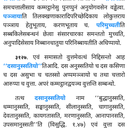
समचत्तालीसाय कम्मट्ठानेसु पुनप्पुनं अनुयोगवसेन वड्ढेत्वा.
पञ्ञाया
ति तिलक्खणाकारादिपरिच्छेदिकाय लोकुत्तराय
पञ्ञाय हेतुभूताय, करणभूताय च.
परिमुच्चती
ति
सब्बकिलेसबन्धनं छेत्वा
संसारचारका समन्ततो मुच्चति,
अनुपादिसेसाय निब्बानधातुया परिनिब्बायतीति अधिप्पायो.
. एवं समासतो वुत्तमेवत्थं निद्दिसन्तो आह
३१२७
‘‘दसानुस्सतियो’’
तिआदि. दस अनुस्सतियो च दस कसिणा
च दस असुभा च चतस्सो अप्पमञ्ञायो च तथा चत्तारो
आरुप्पा च वुत्ता. अपरं कम्मट्ठानद्वयञ्च वुत्तन्ति सम्बन्धो.
तत्थ
दसानुस्सतियो
नाम ‘‘बुद्धानुस्सति,
धम्मानुस्सति, सङ्घानुस्सति, सीलानुस्सति, चागानुस्सति,
देवतानुस्सति, कायगतासति, मरणानुस्सति, आनापानसति,
उपसमानुस्सती’’ति (विसुद्धि. १.४७) एवं वुत्ता दस