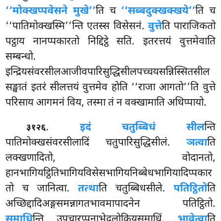
‘‘मोक्खप्पवेसने मुखे’’
ति च
‘‘सब्बदुक्खक्खये’’
ति च
‘‘पातिमोक्खस्मि’’न्ति एतस्स विसेसनं.
वुत्ते
ति पाराजिकतो
पट्ठाय नानप्पकारतो निद्दिट्ठे सति. इतरत्तयं वुत्तमेवाति
सम्बन्धो.
इन्द्रियसंवरसीलआजीवपारिसुद्धिसीलपच्चयसन्निस्सितसील
सङ्खातं इतरं सीलत्तयं वुत्तमेव होति ‘‘राजा आगतो’’ति वुत्ते
परिसाय आगमनं विय, तस्मा तं न वक्खामाति अधिप्पायो.
.
इदं चतुब्बिधं सील
न्ति
३१२६
पातिमोक्खसंवरसीलादिं चतुपारिसुद्धिसीलं.
ञत्वा
ति
लक्खणादितो, वोदानतो,
हानभागियट्ठितिभागियविसेसभागियनिब्बेधभागियादिप्पकार
तो च जानित्वा.
तत्था
ति चतुब्बिधसीले.
पतिट्ठितो
ति
अच्छिद्दादिअङ्गसमन्नागतभावमापादनेन पतिट्ठितो.
समाधि
न्ति उपचारप्पनाभेदलोकियसमाधिं.
भावेत्वा
ति