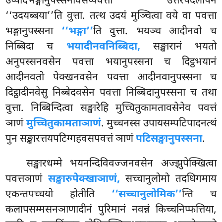
उप्पादभङ्गानुपस्सनावसप्पवत्ता उत्तरपदलोपेन
‘‘उदयब्बया’’ति वुत्ता. तत्थ उदयं मुञ्चित्वा वये वा पवत्ता
भङ्गानुपस्सना
‘‘भङ्गा’’
ति वुत्ता. भयञ्च आदीनवो च
निब्बिदा च
भयादीनवनिब्बिदा,
सङ्खारानं भयतो
अनुपस्सनवसेन पवत्ता भयानुपस्सना च दिट्ठभयानं
आदीनवतो पेक्खनवसेन पवत्ता आदीनवानुपस्सना च
दिट्ठादीनवेसु निब्बेदवसेन पवत्ता निब्बिदानुपस्सना च तथा
वुत्ता. निब्बिन्दित्वा सङ्खारेहि मुच्चितुकामतावसेनेव पवत्तं
ञाणं
मुच्चितुकामताञाणं
. मुच्चनस्स उपायसम्पटिपादनत्थं
पुन सङ्खारत्तयपटिग्गहवसपवत्तं ञाणं
पटिसङ्खानुपस्सना
.
सङ्खारधम्मे भयनन्दिविवज्जनवसेन अज्झुपेक्खित्वा
पवत्तञाणं
सङ्खारुपेक्खाञाणं,
सच्चानुलोमो तदधिगमाय
एकन्तपच्चयो
होतीति
‘‘सच्चानुलोमिक’’
न्ति च
कलापसम्मसनञाणादीनं पुरिमानं नवन्नं किच्चनिप्फत्तिया,