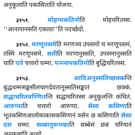
अनुकूलाति पकासिताति योजना.
.
मोहप्पकतिनो
ति मोहचरितस्स.
३१५१
‘‘आनापानसति एकावा’’ति पदच्छेदो.
.
मरणूपसमे
ति मरणञ्च उपसमो च मरणूपसमं,
३१५२
तस्मिं मरणूपसमे.
सती
ति मरणानुस्सति, उपसमानुस्सति
चाति
एते
चत्तारो धम्मा.
पञ्ञापकतिनो
ति बुद्धिचरितस्स.
.
आदिअनुस्सतिच्छक्क
न्ति
३१५३
बुद्धधम्मसङ्घसीलचागदेवतानुस्सतिसङ्खातं छक्कं.
सद्धाचरितवण्णित
न्ति सद्धाचरितस्स अनुकूलन्ति कथितं.
आरुप्पा
ति चत्तारो आरुप्पा.
सेसा कसिणा
ति
भूतकसिणआलोकाकासकसिणानं वसेन छ कसिणाति
सेसा
दस
धम्मा.
सब्बानुरूपका
ति सब्बेसं छन्नं चरियानं
अनुकूलाति अत्थो.