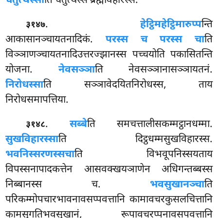
चतुत्थस्सा
ति चतुत्थस्स ब्रह्मविहारस्स.
.
हेट्ठिमहेट्ठिमारुप्प
न्ति
३१४७
आकासानञ्चायतनादिकं.
परस्स च परस्स चा
ति
विञ्ञाणञ्चायतनादिउत्तरज्झानस्स पच्चयोति पकासितन्ति
योजना.
नेवसञ्ञा
ति नेवसञ्ञानासञ्ञायतनं.
निरोधस्सा
ति सञ्ञावेदयितनिरोधस्स, ताय
निरोधसमापत्तिया.
.
सब्बे
ति
समचत्तालीसकम्मट्ठानधम्मा.
३१४८
सुखविहारस्सा
ति दिट्ठधम्मसुखविहारस्स.
भवनिस्सरणस्स
चा
ति विभवूपनिस्सयताय
विपस्सनापादकत्तेन आसवक्खयञाणेन अधिगन्तब्बस्स
निब्बानस्स च.
भवसुखानञ्चा
ति
परिकम्मोपचारभावनावसप्पवत्तानि कामावचरकुसलचित्तानि
कामसुगतिभवसुखानं, रूपावचरप्पनावसपवत्तानि