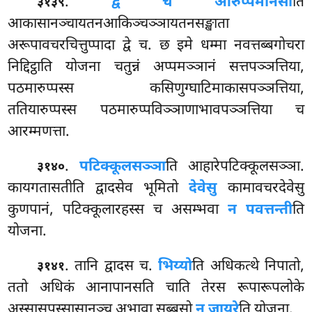
.
द्वे च आरुप्पमानसा
ति
३१३९
आकासानञ्चायतनआकिञ्चञ्ञायतनसङ्खाता
अरूपावचरचित्तुप्पादा द्वे च. छ इमे धम्मा नवत्तब्बगोचरा
निद्दिट्ठाति योजना चतुन्नं अप्पमञ्ञानं सत्तपञ्ञत्तिया,
पठमारुप्पस्स कसिणुग्घाटिमाकासपञ्ञत्तिया,
ततियारुप्पस्स पठमारुप्पविञ्ञाणाभावपञ्ञत्तिया च
आरम्मणत्ता.
.
पटिक्कूलसञ्ञा
ति आहारेपटिक्कूलसञ्ञा.
३१४०
कायगतासतीति द्वादसेव भूमितो
देवेसु
कामावचरदेवेसु
कुणपानं, पटिक्कूलारहस्स च असम्भवा
न पवत्तन्ती
ति
योजना.
. तानि द्वादस च.
भिय्यो
ति अधिकत्थे निपातो,
३१४१
ततो अधिकं आनापानसति चाति तेरस रूपारूपलोके
अस्सासपस्सासानञ्च अभावा सब्बसो
न जायरे
ति योजना.