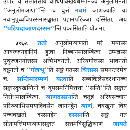
उपरि च सत्ततिंसाय बोधिपक्खियधम्मानञ्च अनुलोमनतो
‘‘अनुलोमञाण’’न्ति च वुत्तं
नवमं
ञाणञ्चाति या
नवानुपुब्बविपस्सनासङ्खाता पहानपरिञ्ञा दस्सिता, अयं
‘‘पटिपदाञाणदस्सन’’
न्ति पकासिताति योजना.
.
ततो
अनुलोमञाणतो परं मग्गस्स
३१६२
आवज्जनट्ठानियं हुत्वा निब्बानमालम्बित्वा उप्पन्नस्स
पुथुज्जनगोत्तस्स अभिभवनतो, अरियगोत्तस्स भावनतो
वड्ढनतो च
‘‘गोत्रभू’’
ति सङ्खं गतस्स
चित्तस्स
समनन्तरमेव
च.
सन्तिमारम्मणं कत्वा
ति सब्बकिलेसदरथानञ्च
सङ्खारदुक्खग्गिनो च वूपसमनिमित्तत्ता ‘‘सन्ति’’न्ति सङ्खातं
निरोधमालम्बित्वा.
ञाणदस्सन
न्ति चतुन्नं अरियसच्चानं
परिञ्ञाभिसमयादिवसेन जाननट्ठेन
ञाणं,
चक्खुना विय
पच्चक्खतो दस्सनट्ठेन
दस्सन
न्ति सङ्खं गतं
सोतापत्तिमग्गञाणसङ्खातं सत्तमविसुद्धिञाणं
जायते