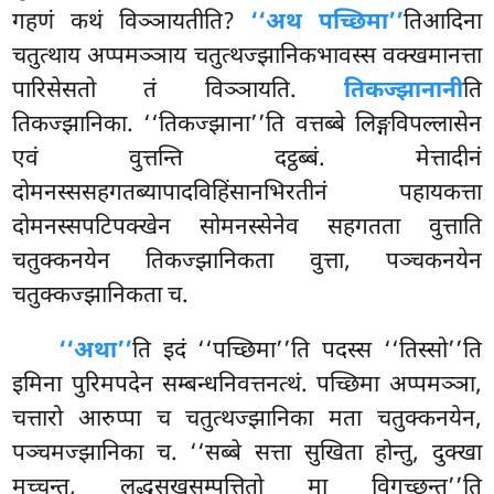
गहणं कथं विञ्ञायतीति?
‘‘अथ पच्छिमा’’
तिआदिना
चतुत्थाय अप्पमञ्ञाय चतुत्थज्झानिकभावस्स वक्खमानत्ता
पारिसेसतो तं विञ्ञायति.
तिकज्झानानी
ति
तिकज्झानिका. ‘‘तिकज्झाना’’ति वत्तब्बे लिङ्गविपल्लासेन
एवं वुत्तन्ति दट्ठब्बं. मेत्तादीनं
दोमनस्ससहगतब्यापादविहिंसानभिरतीनं पहायकत्ता
दोमनस्सपटिपक्खेन सोमनस्सेनेव सहगतता वुत्ताति
चतुक्कनयेन तिकज्झानिकता वुत्ता, पञ्चकनयेन
चतुक्कज्झानिकता च.
‘‘अथा’’
ति इदं ‘‘पच्छिमा’’ति पदस्स ‘‘तिस्सो’’ति
इमिना पुरिमपदेन सम्बन्धनिवत्तनत्थं. पच्छिमा अप्पमञ्ञा,
चत्तारो आरुप्पा च चतुत्थज्झानिका मता चतुक्कनयेन,
पञ्चमज्झानिका च. ‘‘सब्बे सत्ता सुखिता होन्तु, दुक्खा
मुच्चन्तु, लद्धसुखसम्पत्तितो मा विगच्छन्तू’’ति