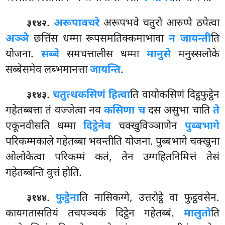
.
अरूपावचरे
अरूपभवे चतुरो आरुप्पे ठपेत्वा
३१४२
अञ्ञे
छत्तिंस धम्मा रूपसमतिक्कमाभावा
न जायन्ती
ति
योजना.
सब्बे
समचत्तालीस धम्मा
मानुसे
मनुस्सलोके
सब्बेसमेव लब्भमानत्ता
जायन्ति
.
.
चतुत्थकसिणं हित्वा
ति वायोकसिणं दिट्ठफुट्ठेन
३१४३
गहेतब्बत्ता तं वज्जेत्वा नव
कसिणा च
दस असुभा चाति
ते
एकूनवीसति धम्मा
दिट्ठेनेव
चक्खुविञ्ञाणेन
पुब्बभागे
परिकम्मकाले गहेतब्बा भवन्तीति
योजना. पुब्बभागे चक्खुना
ओलोकेत्वा परिकम्मं कतं, तेन उग्गहितनिमित्तं तेसं
गहेतब्बन्ति वुत्तं होति.
.
फुट्ठेना
ति नासिकग्गे, उत्तरोट्ठे वा फुट्ठवसेन.
३१४४
कायगतासतियं तचपञ्चकं दिट्ठेन गहेतब्बं.
मालुतो
ति