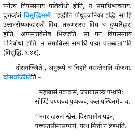
पनेत्थ विपस्सनाय पलिबोधो होति, न समाधिभावनाय.
वुत्तञ्हेतं
विसुद्धिमग्गे
‘‘इद्धीति पोथुज्जनिका इद्धि. सा हि
उत्तानसेय्यकदारको विय, तरुणसस्सं विय च दुप्परिहारा
होति, अप्पमत्तकेनेव भिज्जति. सा पन विपस्सनाय
पलिबोधो होति, न समाधिस्स समाधिं पत्वा पत्तब्बत्ता’’ति
(विसुद्धि. १.४१).
दोसवज्जिते
, अनुरूपे च विहारे वसन्तेनाति योजना.
दोसवज्जिते
ति –
‘‘महावासं नवावासं, जरावासञ्च पन्थनिं;
सोण्डिं पण्णञ्च पुप्फञ्च, फलं पत्थितमेव च.
‘‘नगरं दारुना खेत्तं, विसभागेन पट्टनं;
पच्चन्तसीमासप्पायं, यत्थ मित्तो न लब्भति.