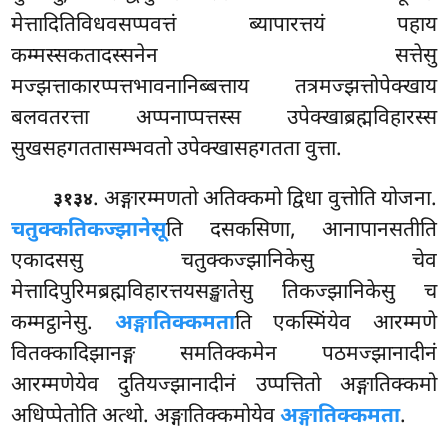
मेत्तादितिविधवसप्पवत्तं ब्यापारत्तयं पहाय
कम्मस्सकतादस्सनेन सत्तेसु
मज्झत्ताकारप्पत्तभावनानिब्बत्ताय तत्रमज्झत्तोपेक्खाय
बलवतरत्ता अप्पनाप्पत्तस्स उपेक्खाब्रह्मविहारस्स
सुखसहगततासम्भवतो उपेक्खासहगतता वुत्ता.
. अङ्गारम्मणतो अतिक्कमो द्विधा वुत्तोति योजना.
३१३४
चतुक्कतिकज्झानेसू
ति दसकसिणा, आनापानसतीति
एकादससु चतुक्कज्झानिकेसु चेव
मेत्तादिपुरिमब्रह्मविहारत्तयसङ्खातेसु
तिकज्झानिकेसु च
कम्मट्ठानेसु.
अङ्गातिक्कमता
ति एकस्मिंयेव आरम्मणे
वितक्कादिझानङ्ग समतिक्कमेन पठमज्झानादीनं
आरम्मणेयेव दुतियज्झानादीनं उप्पत्तितो अङ्गातिक्कमो
अधिप्पेतोति अत्थो. अङ्गातिक्कमोयेव
अङ्गातिक्कमता
.