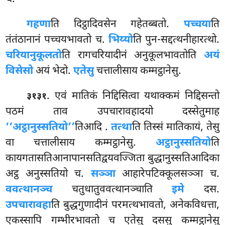
गहणा
ति दिट्ठादिवसेन गहेतब्बतो.
पच्चया
ति
तंतंठानानं पच्चयभावतो च.
भिय्यो
ति पुन-सद्दत्थनीहारत्थो.
चरियानुकूलतो
ति रागचरियादीनं अनुकूलभावतोति
अयं
विसेसो
अयं भेदो.
एतेसु
चत्तालीसाय कम्मट्ठानेसु.
. एवं मातिकं निद्दिसित्वा यथाक्कमं निद्दिसन्तो
३१३१
पठमं ताव उपचारावहादयो दस्सेतुमाह
‘‘अट्ठानुस्सतियो’’
तिआदि
.
तत्था
ति तिस्सं मातिकायं, तेसु
वा चत्तालीसाय कम्मट्ठानेसु.
अट्ठानुस्सतियो
ति
कायगतासतिआनापानसतिद्वयवज्जिता बुद्धानुस्सतिआदिका
अट्ठ अनुस्सतियो च.
सञ्ञा
आहारेपटिक्कूलसञ्ञा च.
ववत्थानञ्च
चतुधातुववत्थानञ्चाति
इमे
दस.
उपचारावहा
ति बुद्धगुणादीनं परमत्थभावतो, अनेकविधत्ता,
एकस्सापि गम्भीरभावतो च एतेसु दससु कम्मट्ठानेसु