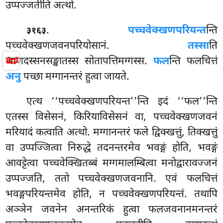
उप्पज्जतीति अत्थो.
.
पच्चवेक्खणपरियन्त
न्ति
३१६३
पच्चवेक्खणजवनपरियोसानं.
तस्सा
ति
📜
ञाणदस्सनसङ्खातस्स सोतापत्तिमग्गस्स.
फल
न्ति फलचित्तं
अनु
पच्छा मग्गानन्तरं हुत्वा जायते.
एत्थ ‘‘पच्चवेक्खणपरियन्त’’न्ति इदं ‘‘फल’’न्ति
एतस्स विसेसनं, किरियाविसेसनं वा, पच्चवेक्खणजवनं
मरियादं कत्वाति अत्थो. मग्गानन्तरं फले द्विक्खत्तुं, तिक्खत्तुं
वा उप्पज्जित्वा निरुद्धे तदनन्तरमेव भवङ्गं होति, भवङ्गं
आवट्टेत्वा पच्चवेक्खितब्बं मग्गमालम्बित्वा मनोद्वारावज्जनं
उप्पज्जति, ततो पच्चवेक्खणजवनानि. एवं फलचित्तं
भवङ्गपरियन्तमेव होति, न पच्चवेक्खणपरियन्तं. तथापि
अञ्ञेन जवनेन अनन्तरिकं
हुत्वा फलजवनानमनन्तरं