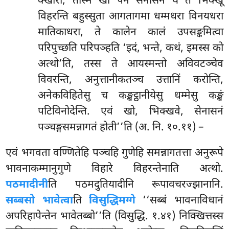
क्खारा, तस्मिं खो पन सेनासने ये ते भिक्खू
विहरन्ति बहुस्सुता आगतागमा धम्मधरा विनयधरा
मातिकाधरा, ते कालेन कालं उपसङ्कमित्वा
परिपुच्छति परिपञ्हति ‘इदं, भन्ते, कथं, इमस्स को
अत्थो’ति, तस्स ते आयस्मन्तो अविवटञ्चेव
विवरन्ति, अनुत्तानीकतञ्च उत्तानिं करोन्ति,
अनेकविहितेसु च कङ्खट्ठानीयेसु धम्मेसु कङ्खं
पटिविनोदेन्ति. एवं खो, भिक्खवे, सेनासनं
पञ्चङ्गसमन्नागतं होती’’ति (अ. नि. १०.११) –
एवं भगवता वण्णितेहि पञ्चहि गुणेहि समन्नागतत्ता अनुरूपे
भावनाकम्मानुगुणे विहारे विहरन्तेनाति अत्थो.
पठमादीनी
ति पठमदुतियादीनि रूपावचरज्झानानि.
सब्बसो भावेत्वा
ति
विसुद्धिमग्गे
‘‘सब्बं भावनाविधानं
अपरिहापेन्तेन भावेतब्बो’’ति (विसुद्धि. १.४१) निक्खित्तस्स