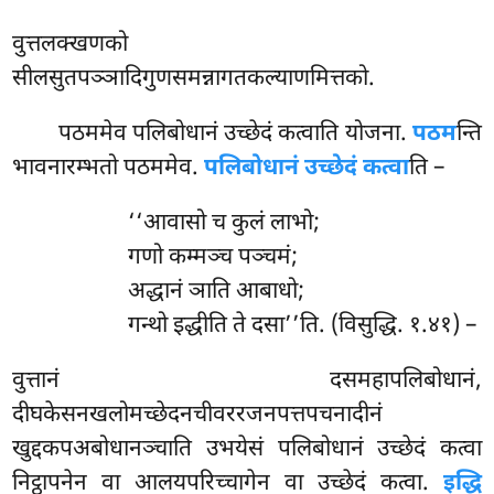
वुत्तलक्खणको
सीलसुतपञ्ञादिगुणसमन्नागतकल्याणमित्तको.
पठममेव पलिबोधानं उच्छेदं कत्वाति योजना.
पठम
न्ति
भावनारम्भतो पठममेव.
पलिबोधानं उच्छेदं कत्वा
ति –
‘‘आवासो
च कुलं लाभो;
गणो कम्मञ्च पञ्चमं;
अद्धानं ञाति आबाधो;
गन्थो इद्धीति ते दसा’’ति. (विसुद्धि. १.४१) –
वुत्तानं दसमहापलिबोधानं,
दीघकेसनखलोमच्छेदनचीवररजनपत्तपचनादीनं
खुद्दकपअबोधानञ्चाति उभयेसं पलिबोधानं उच्छेदं कत्वा
निट्ठापनेन वा आलयपरिच्चागेन वा उच्छेदं कत्वा.
इद्धि