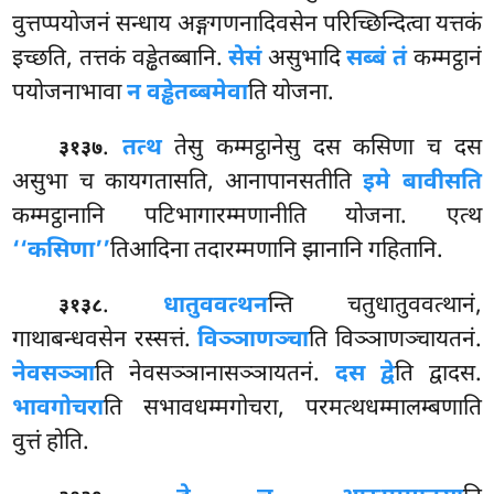
वुत्तप्पयोजनं सन्धाय अङ्गगणनादिवसेन परिच्छिन्दित्वा यत्तकं
इच्छति, तत्तकं वड्ढेतब्बानि.
सेसं
असुभादि
सब्बं तं
कम्मट्ठानं
पयोजनाभावा
न वड्ढेतब्बमेवा
ति योजना.
.
तत्थ
तेसु कम्मट्ठानेसु दस कसिणा च दस
३१३७
असुभा च कायगतासति, आनापानसतीति
इमे बावीसति
कम्मट्ठानानि पटिभागारम्मणानीति योजना. एत्थ
‘‘कसिणा’’
तिआदिना तदारम्मणानि झानानि गहितानि.
.
धातुववत्थन
न्ति
चतुधातुववत्थानं,
३१३८
गाथाबन्धवसेन रस्सत्तं.
विञ्ञाणञ्चा
ति विञ्ञाणञ्चायतनं.
नेवसञ्ञा
ति नेवसञ्ञानासञ्ञायतनं.
दस द्वे
ति द्वादस.
भावगोचरा
ति सभावधम्मगोचरा, परमत्थधम्मालम्बणाति
वुत्तं होति.