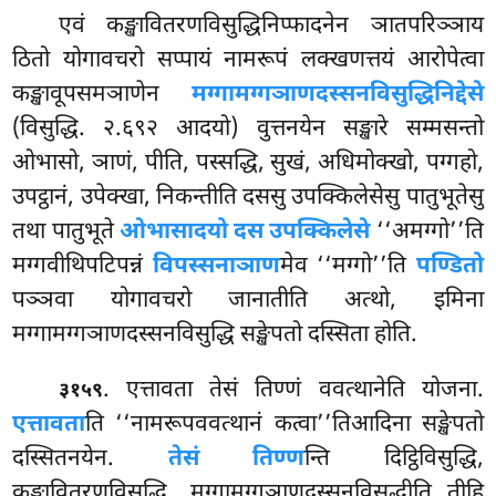
एवं कङ्खावितरणविसुद्धिनिप्फादनेन ञातपरिञ्ञाय
ठितो योगावचरो सप्पायं नामरूपं लक्खणत्तयं आरोपेत्वा
कङ्खावूपसमञाणेन
मग्गामग्गञाणदस्सनविसुद्धिनिद्देसे
(विसुद्धि. २.६९२ आदयो) वुत्तनयेन सङ्खारे सम्मसन्तो
ओभासो, ञाणं, पीति, पस्सद्धि, सुखं, अधिमोक्खो, पग्गहो,
उपट्ठानं, उपेक्खा, निकन्तीति दससु उपक्किलेसेसु पातुभूतेसु
तथा पातुभूते
ओभासादयो दस उपक्किलेसे
‘‘अमग्गो’’ति
मग्गवीथिपटिपन्नं
विपस्सनाञाण
मेव ‘‘मग्गो’’ति
पण्डितो
पञ्ञवा योगावचरो जानातीति अत्थो, इमिना
मग्गामग्गञाणदस्सनविसुद्धि सङ्खेपतो दस्सिता होति.
. एत्तावता
तेसं तिण्णं ववत्थानेति योजना.
३१५९
एत्तावता
ति ‘‘नामरूपववत्थानं कत्वा’’तिआदिना सङ्खेपतो
दस्सितनयेन.
तेसं तिण्ण
न्ति दिट्ठिविसुद्धि,
कङ्खावितरणविसुद्धि, मग्गामग्गञाणदस्सनविसुद्धीति तीहि