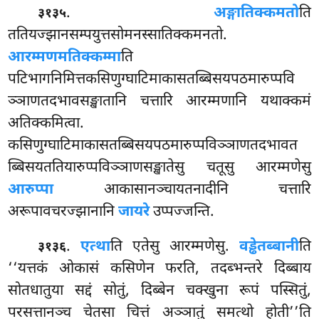
.
अङ्गातिक्कमतो
ति
३१३५
ततियज्झानसम्पयुत्तसोमनस्सातिक्कमनतो.
आरम्मणमतिक्कम्मा
ति
पटिभागनिमित्तकसिणुग्घाटिमाकासतब्बिसयपठमारुप्पवि
ञ्ञाणतदभावसङ्खातानि चत्तारि आरम्मणानि यथाक्कमं
अतिक्कमित्वा.
कसिणुग्घाटिमाकासतब्बिसयपठमारुप्पविञ्ञाणतदभावत
ब्बिसयततियारुप्पविञ्ञाणसङ्खातेसु
चतूसु आरम्मणेसु
आरुप्पा
आकासानञ्चायतनादीनि चत्तारि
अरूपावचरज्झानानि
जायरे
उप्पज्जन्ति.
.
एत्था
ति एतेसु आरम्मणेसु.
वड्ढेतब्बानी
ति
३१३६
‘‘यत्तकं ओकासं कसिणेन फरति, तदब्भन्तरे दिब्बाय
सोतधातुया सद्दं सोतुं, दिब्बेन चक्खुना रूपं पस्सितुं,
परसत्तानञ्च चेतसा चित्तं अञ्ञातुं समत्थो होती’’ति