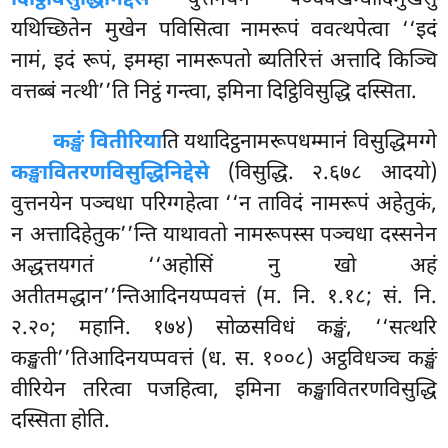
यथिच्छितेन मुखेन पविसित्वा नामरूपं ववत्थपेत्वा ‘‘इदं
नामं, इदं रूपं, इमम्हा नामरूपतो ब्यतिरित्तं अत्तादि किञ्चि
वत्तब्बं नत्थी’’ति निट्ठं गन्त्वा, इमिना दिट्ठिविसुद्धि दस्सिता.
कङ्खं वितीरिया
ति यथादिट्ठनामरूपधम्मानं विसुद्धिमग्गे
कङ्खावितरणविसुद्धिनिद्देसे
(विसुद्धि. २.६७८ आदयो)
वुत्तनयेन पञ्चधा परिग्गहेत्वा ‘‘न ताविदं नामरूपं अहेतुकं,
न अत्तादिहेतुक’’न्ति याथावतो नामरूपस्स पञ्चधा दस्सनेन
अद्धत्तयगतं ‘‘अहोसिं नु खो अहं
अतीतमद्धान’’न्तिआदिनयप्पवत्तं (म. नि. १.१८; सं. नि.
२.२०; महानि. १७४) सोळसविधं कङ्खं, ‘‘सत्थरि
कङ्खती’’तिआदिनयप्पवत्तं (ध. स. १००८) अट्ठविधञ्च कङ्खं
वीरियेन तरित्वा पजहित्वा, इमिना कङ्खावितरणविसुद्धि
दस्सिता होति.