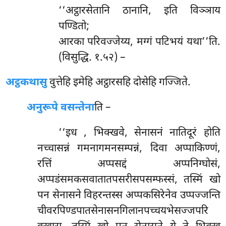
‘‘अट्ठारसेतानि ठानानि, इति विञ्ञाय
पण्डितो;
आरका परिवज्जेय्य, मग्गं पटिभयं यथा’’ति.
(विसुद्धि. १.५२) –
अट्ठकथासु
वुत्तेहि इमेहि अट्ठारसहि दोसेहि गज्जिते.
अनुरूपे वसन्तेना
ति –
‘‘इध
, भिक्खवे, सेनासनं नातिदूरं होति
नच्चासन्नं गमनागमनसम्पन्नं, दिवा अप्पाकिण्णं,
रत्तिं अप्पसद्दं अप्पनिग्घोसं,
अप्पडंसमकसवातातपसरीसपसम्फस्सं, तस्मिं खो
पन सेनासने विहरन्तस्स अप्पकसिरेनेव उप्पज्जन्ति
चीवरपिण्डपातसेनासनगिलानपच्चयभेसज्जपरि