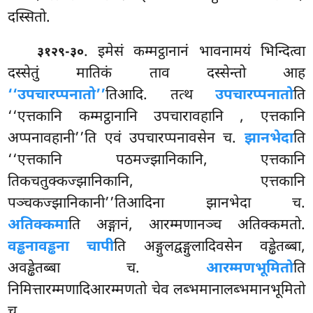
दस्सितो.
. इमेसं कम्मट्ठानानं भावनामयं भिन्दित्वा
३१२९-३०
दस्सेतुं मातिकं ताव दस्सेन्तो आह
‘‘उपचारप्पनातो’’
तिआदि. तत्थ
उपचारप्पनातो
ति
‘‘एत्तकानि कम्मट्ठानानि उपचारावहानि
, एत्तकानि
अप्पनावहानी’’ति एवं उपचारप्पनावसेन च.
झानभेदा
ति
‘‘एत्तकानि पठमज्झानिकानि, एत्तकानि
तिकचतुक्कज्झानिकानि, एत्तकानि
पञ्चकज्झानिकानी’’तिआदिना झानभेदा च.
अतिक्कमा
ति अङ्गानं, आरम्मणानञ्च अतिक्कमतो.
वड्ढनावड्ढना चापी
ति अङ्गुलद्वङ्गुलादिवसेन वड्ढेतब्बा,
अवड्ढेतब्बा च.
आरम्मणभूमितो
ति
निमित्तारम्मणादिआरम्मणतो चेव लब्भमानालब्भमानभूमितो
च.