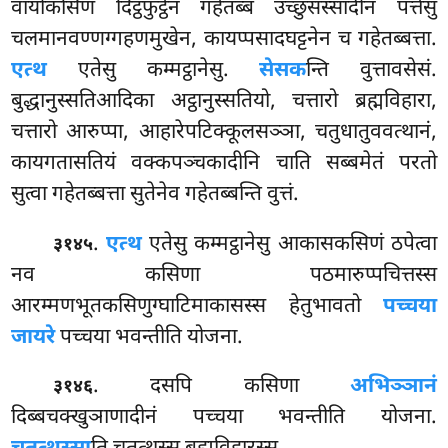
वायोकसिणं दिट्ठफुट्ठेन गहेतब्बं उच्छुसस्सादीनं पत्तेसु
चलमानवण्णग्गहणमुखेन, कायप्पसादघट्टनेन च गहेतब्बत्ता.
एत्थ
एतेसु कम्मट्ठानेसु.
सेसक
न्ति वुत्तावसेसं.
बुद्धानुस्सतिआदिका अट्ठानुस्सतियो, चत्तारो ब्रह्मविहारा,
चत्तारो आरुप्पा, आहारेपटिक्कूलसञ्ञा, चतुधातुववत्थानं,
कायगतासतियं वक्कपञ्चकादीनि चाति सब्बमेतं परतो
सुत्वा गहेतब्बत्ता सुतेनेव गहेतब्बन्ति वुत्तं.
.
एत्थ
एतेसु कम्मट्ठानेसु आकासकसिणं ठपेत्वा
३१४५
नव कसिणा पठमारुप्पचित्तस्स
आरम्मणभूतकसिणुग्घाटिमाकासस्स हेतुभावतो
पच्चया
जायरे
पच्चया भवन्तीति योजना.
. दसपि कसिणा
अभिञ्ञानं
३१४६
दिब्बचक्खुञाणादीनं पच्चया भवन्तीति योजना.