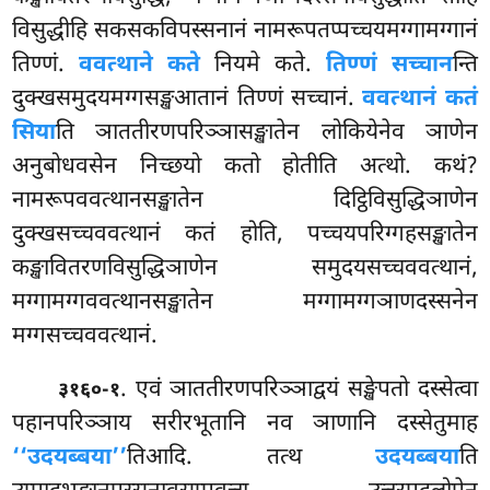
विसुद्धीहि सकसकविपस्सनानं नामरूपतप्पच्चयमग्गामग्गानं
तिण्णं.
ववत्थाने कते
नियमे कते.
तिण्णं सच्चान
न्ति
दुक्खसमुदयमग्गसङ्खआतानं तिण्णं सच्चानं.
ववत्थानं कतं
सिया
ति ञाततीरणपरिञ्ञासङ्खातेन लोकियेनेव ञाणेन
अनुबोधवसेन निच्छयो कतो होतीति अत्थो. कथं?
नामरूपववत्थानसङ्खातेन दिट्ठिविसुद्धिञाणेन
दुक्खसच्चववत्थानं कतं होति, पच्चयपरिग्गहसङ्खातेन
कङ्खावितरणविसुद्धिञाणेन समुदयसच्चववत्थानं,
मग्गामग्गववत्थानसङ्खातेन मग्गामग्गञाणदस्सनेन
मग्गसच्चववत्थानं.
. एवं ञाततीरणपरिञ्ञाद्वयं सङ्खेपतो दस्सेत्वा
३१६०-१
पहानपरिञ्ञाय सरीरभूतानि नव ञाणानि दस्सेतुमाह
‘‘उदयब्बया’’
तिआदि. तत्थ
उदयब्बया
ति