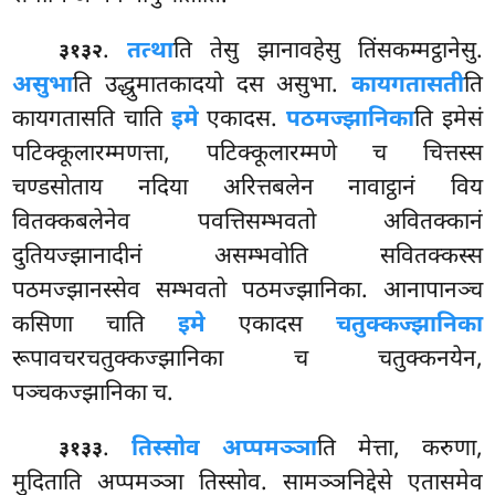
.
तत्था
ति तेसु झानावहेसु तिंसकम्मट्ठानेसु.
३१३२
असुभा
ति उद्धुमातकादयो दस असुभा.
कायगतासती
ति
कायगतासति चाति
इमे
एकादस.
पठमज्झानिका
ति इमेसं
पटिक्कूलारम्मणत्ता, पटिक्कूलारम्मणे च चित्तस्स
चण्डसोताय नदिया अरित्तबलेन नावाट्ठानं
विय
वितक्कबलेनेव पवत्तिसम्भवतो अवितक्कानं
दुतियज्झानादीनं असम्भवोति सवितक्कस्स
पठमज्झानस्सेव सम्भवतो पठमज्झानिका. आनापानञ्च
कसिणा चाति
इमे
एकादस
चतुक्कज्झानिका
रूपावचरचतुक्कज्झानिका च चतुक्कनयेन,
पञ्चकज्झानिका च.
.
तिस्सोव अप्पमञ्ञा
ति मेत्ता, करुणा,
३१३३
मुदिताति अप्पमञ्ञा तिस्सोव. सामञ्ञनिद्देसे एतासमेव