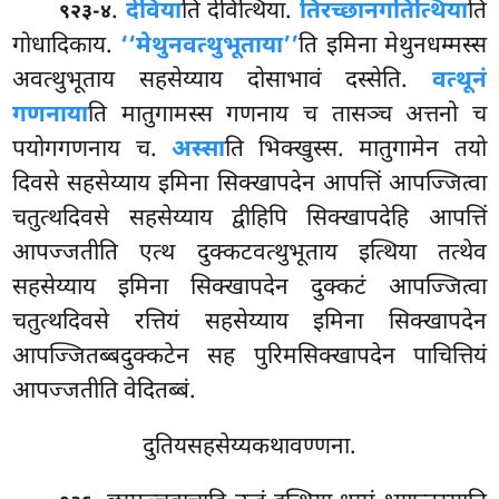
.
देविया
ति देवित्थिया.
तिरच्छानगतित्थिया
ति
९२३-४
गोधादिकाय.
‘‘मेथुनवत्थुभूताया’’
ति इमिना मेथुनधम्मस्स
अवत्थुभूताय सहसेय्याय दोसाभावं दस्सेति.
वत्थूनं
गणनाया
ति मातुगामस्स गणनाय च तासञ्च अत्तनो च
पयोगगणनाय च.
अस्सा
ति भिक्खुस्स. मातुगामेन तयो
दिवसे सहसेय्याय इमिना सिक्खापदेन आपत्तिं आपज्जित्वा
चतुत्थदिवसे सहसेय्याय द्वीहिपि सिक्खापदेहि आपत्तिं
आपज्जतीति एत्थ दुक्कटवत्थुभूताय इत्थिया तत्थेव
सहसेय्याय इमिना सिक्खापदेन दुक्कटं आपज्जित्वा
चतुत्थदिवसे रत्तियं सहसेय्याय इमिना सिक्खापदेन
आपज्जितब्बदुक्कटेन सह पुरिमसिक्खापदेन पाचित्तियं
आपज्जतीति वेदितब्बं.
दुतियसहसेय्यकथावण्णना.