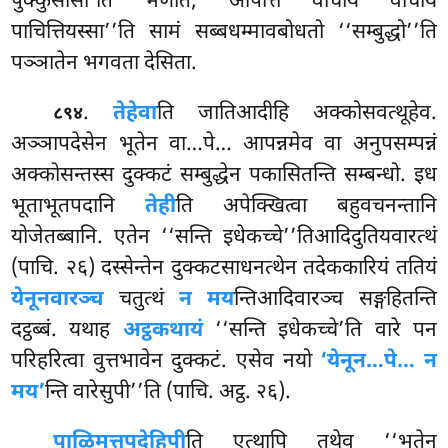
पुक्कुसोसी’ति भणति, आपत्ति वाचाय वाचाय
पाचित्तियस्सा’’ति सामं सब्बधम्मावबोधतो ‘‘सम्बुद्धो’’ति
पञ्ञातेन भगवता देसिता.
.
तेहेवा
ति
जातिआदीहि अक्कोसवत्थूहेव.
८९४
अञ्ञापदेसेन भूतेन वा…पे… आपन्नमेव वा अनुपसम्पन्नं
अक्कोसन्तस्स दुक्कटं सम्बुद्धेन पकासितन्ति सम्बन्धो. इध
भूताभूतपदानि
तेही
ति अपेक्खित्वा बहुवचनन्तानि
योजेतब्बानि. एतेन ‘‘सन्ति इधेकच्चे’’तिआदिदुतियवारत्थं
(पाचि. २६) दस्सेन्तेन दुक्कटसाधनत्थेन तदेककारियं ततियं
येनूनवारञ्च
चतुत्थं
न मय
न्तिआदिवारञ्च सङ्गहितन्ति
दट्ठब्बं. यथाह
अट्ठकथायं
‘‘सन्ति इधेकच्चे’ति वारे पन
परिहरित्वा वुत्तभावेन दुक्कटं. एसेव नयो
‘येनून…पे… न
मय’
न्ति वारेसुपी’’ति (पाचि. अट्ठ. २६).
पाळिमुत्तपदेहिपी
ति एत्थापि तथेव ‘‘भूतेन