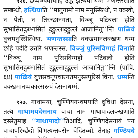
. छप्पञ्चवाचाहि
उद्धं इत्थिया धम्मं भणन्तस्साति
९२६
सम्बन्धो.
इत्थिया
ति ‘‘मातुगामो नाम मनुस्सित्थी, न यक्खी,
न पेती, न तिरच्छानगता, विञ्ञू पटिबला होति
सुभासितदुब्भासितं दुट्ठुल्लादुट्ठुल्लं आजानितु’’न्ति
पाळियं
वुत्तमनुस्सित्थिया.
भणन्तस्सा
ति वक्खमानलक्खणं धम्मं
छहि पदेहि उत्तरि भणन्तस्स.
विञ्ञुं पुरिसविग्गहं विना
ति
‘‘विञ्ञू नाम पुरिसविग्गहो पटिबलो होति
सुभासितदुब्भासितं दुट्ठुल्लादुट्ठुल्लं आजानितु’’न्ति (पाचि.
६४)
पाळियं
वुत्तसवनूपचारगतमनुस्सपुरिसं विना.
धम्म
न्ति
वक्खमानप्पकारसरूपं देसनाधम्मं.
. गाथामया, चुण्णियगन्थमयाति दुविधा देसना,
९२७
तत्थ
गाथामयदेसनाय
वाचा नाम गाथापादलक्खणाति
दस्सेतुमाह
‘‘गाथापादो’’
तिआदि. चुण्णियदेसनायं पन
वाचापरिच्छेदो विभत्यन्तवसेन वेदितब्बो. तेनाह
गण्ठिपदे