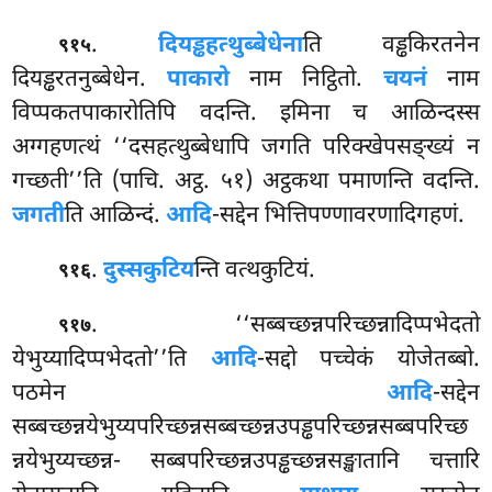
.
दियड्ढहत्थुब्बेधेना
ति वड्ढकिरतनेन
९१५
दियड्ढरतनुब्बेधेन.
पाकारो
नाम निट्ठितो.
चयनं
नाम
विप्पकतपाकारोतिपि वदन्ति. इमिना च आळिन्दस्स
अग्गहणत्थं ‘‘दसहत्थुब्बेधापि जगति परिक्खेपसङ्ख्यं न
गच्छती’’ति (पाचि. अट्ठ. ५१) अट्ठकथा पमाणन्ति वदन्ति.
जगती
ति आळिन्दं.
आदि
-सद्देन भित्तिपण्णावरणादिगहणं.
.
दुस्सकुटिय
न्ति वत्थकुटियं.
९१६
. ‘‘सब्बच्छन्नपरिच्छन्नादिप्पभेदतो
९१७
येभुय्यादिप्पभेदतो’’ति
आदि
-सद्दो पच्चेकं योजेतब्बो.
पठमेन
आदि
-सद्देन
सब्बच्छन्नयेभुय्यपरिच्छन्नसब्बच्छन्नउपड्ढपरिच्छन्नसब्बपरिच्छ
न्नयेभुय्यच्छन्न- सब्बपरिच्छन्नउपड्ढच्छन्नसङ्खातानि चत्तारि