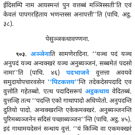
ईदिसम्पि नाम आयस्मन्तं पुन वत्तब्बं मञ्ञिस्सती’ति एवं
केवलं पापगरहिताय भणन्तस्स अनापत्ती’’ति (पाचि. अट्ठ.
३८).
पेसुञ्ञकथावण्णना.
.
अञ्ञेना
ति सामणेरादिना. ‘‘यञ्च पदं यञ्च
९०३
अनुपदं यञ्च अन्वक्खरं यञ्च अनुब्यञ्जनं, सब्बमेतं पदसो
नामा’’ति (पाचि. ४६)
पदभाजने
वुत्तत्ता अवयवे
समुदायोपचारवसेन
‘‘पिटकत्तय’’
न्ति तदेकदेसपदादि एव
वुत्तोति गहेतब्बो. एत्थ पदादिसरूपं
अट्ठकथाय
वेदितब्बं.
वुत्तञ्हि तत्थ ‘‘पदन्ति एको गाथापादो अधिप्पेतो. अनुपदन्ति
दुतियो पादो. अन्वक्खरन्ति एकेकमक्खरं. अनुब्यञ्जनन्ति
पुरिमब्यञ्जनेन सदिसं पच्छाब्यञ्जन’’न्ति (पाचि. अट्ठ. ४५).
इदं गाथामयदेसनं सन्धाय वुत्तं. ‘‘यं किञ्चि वा एकमक्खरं