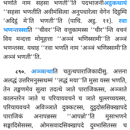
भणति नाम सहसा भणती’’ति पदभाजनी
अट्ठकथायं
‘‘सहसा भणतीति अवीमंसित्वा अनुपधारेत्वा वेगेन दिट्ठम्पि
‘अदिट्ठं मे’ति भणती’’ति (पाचि. अट्ठ. ११).
रवा
भणन्तस्सा
ति ‘‘चीवर’’न्ति वत्तुकामस्स ‘‘चीर’’न्ति वचनं
विय मन्दत्ता मोमूहत्ता ‘‘अञ्ञं भणिस्सामी’’ति अञ्ञं
भणन्तस्स. यथाह ‘‘रवा भणति नाम ‘अञ्ञं भणिस्सामी’ति
अञ्ञं भणती’’ति.
.
अञ्ञत्था
ति चतुत्थपाराजिकादीसु. अत्तना
८९०
अलद्धं उत्तरिमनुस्सधम्मं ‘‘लद्धं मया’’ति मुसा यस्स भणति,
तेन तङ्खणमेव सुत्वा तदत्थे ञाते पाराजिकस्स, अञ्ञाते
कालन्तरेन ञाते च परियायवचने च ञाते थुल्लच्चयस्स,
परियायवचने अविञ्ञाते दुक्कटस्स, दुट्ठदोससिक्खापदे
पाराजिकं अनापन्नस्स ‘‘आपन्नो’’ति मुसाभणने
सङ्घादिसेसस्स, ओमसवादसिक्खापदे दुब्भासितस्स च