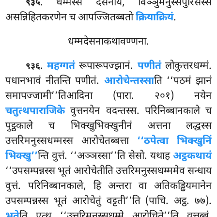
. धम्मस्स
देसनाय, विञ्ञुमनुस्सपुरिसस्स
९३५
असन्निहितकरणेन च आपज्जितब्बतो
क्रियाक्रियं
.
धम्मदेसनाकथावण्णना.
.
महग्गतं
रूपारूपज्झानं.
पणीतं
लोकुत्तरधम्मं.
९३६
पधानभावं नीतन्ति पणीतं.
आरोचेन्तस्सा
ति ‘‘पठमं झानं
समापज्जामी’’तिआदिना (पारा. २०१) नयेन
चतुत्थपाराजिके
वुत्तनयेन वदन्तस्स. परिनिब्बानकाले च
पुट्ठकाले च भिक्खुभिक्खुनीनं अत्तना लद्धस्स
उत्तरिमनुस्सधम्मस्स आरोचेतब्बत्ता
‘‘ठपेत्वा भिक्खुनिं
भिक्खु’’
न्ति वुत्तं. ‘‘अञ्ञस्सा’’ति सेसो. यथाह
अट्ठकथायं
‘‘उपसम्पन्नस्स भूतं आरोचेतीति उत्तरिमनुस्सधम्ममेव सन्धाय
वुत्तं. परिनिब्बानकाले, हि अन्तरा वा अतिकड्ढियमानेन
उपसम्पन्नस्स भूतं आरोचेतुं वट्टती’’ति (पाचि. अट्ठ. ७७).
भूते
ति एत्थ ‘‘उत्तरिमनुस्सधम्मे आरोचिते’’ति वत्तब्बं,