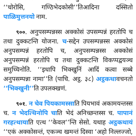
‘‘चोरोसि, गण्ठिभेदकोसी’’तिआदिना दस्सितो
पाळिमुत्तनयो
नाम.
. अनुपसम्पन्नस्स
अक्कोसं उपसम्पन्नं हरतोपि च
९००
तथा दुक्कटन्ति योजना.
च
-सद्देन
उपसम्पन्नस्स अक्कोसं
अनुपसम्पन्नं हरतोपि च, अनुपसम्पन्नस्स अक्कोसं
अनुपसम्पन्नं हरतोपि च तथा दुक्कटन्ति विकप्पद्वयञ्च
समुच्चिनोति. ‘‘इधापि भिक्खुनिं आदिं कत्वा सब्बे
अनुपसम्पन्ना नामा’’ति (पाचि. अट्ठ. ३८)
अट्ठकथा
वचनतो
‘‘भिक्खुनी’’
ति उपलक्खणं.
.
न चेव पियकामस्सा
ति पियभावं अकामयन्तस्स
९०१
च.
न भेदत्थिनोपि चा
ति भेदं अनिच्छन्तस्स च.
पापानं
गरहत्थाया
ति एत्थ ‘‘केवल’’न्ति सेसो. यथाह
अट्ठकथायं
‘‘एकं अक्कोसन्तं, एकञ्च खमन्तं दिस्वा ‘अहो निल्लज्जो,