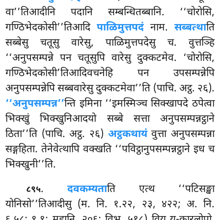
वा’’तिआदीनि पदानि सम्बन्धितब्बानि. ‘‘चोरोसि,
गण्ठिभेदकोसी’’तिआदि
पाळिमुत्तपदं
नाम.
सब्बत्था
ति
सब्बेसु चतूसु वारेसु, पाळिमुत्तपदेसु
च. वुत्तञ्हि
‘‘अनुपसम्पन्ने पन चतूसुपि वारेसु दुक्कटमेव. ‘चोरोसि,
गण्ठिभेदकोसी’तिआदिवचनेहि पन उपसम्पन्नेपि
अनुपसम्पन्नेपि सब्बवारेसु दुक्कटमेवा’’ति (पाचि. अट्ठ. २६).
‘‘अनुपसम्पन्न’’
न्ति इमिना ‘‘इमस्मिञ्च सिक्खापदे ठपेत्वा
भिक्खुं भिक्खुनिआदयो सब्बे सत्ता अनुपसम्पन्नट्ठाने
ठिता’’ति (पाचि. अट्ठ. २६)
अट्ठकथायं
वुत्ता अनुपसम्पन्ना
सङ्गहिता. तेनेवेत्थापि वक्खति ‘‘पविट्ठानुपसम्पन्नट्ठाने इध च
भिक्खुनी’’ति.
.
दवकम्यता
ति एत्थ ‘‘पटिसङ्खा
८९५
योनिसो’’तिआदीसु (म. नि. १.२२, २३, ४२२; अ. नि.
६.५८; ९.९; महानि. २०६; विभ. ५१८) विय य-कारलोपो.