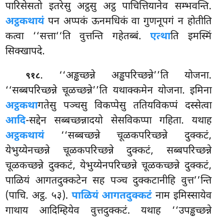
पारिसेसतो इतरेसु
अट्ठसु अट्ठ पाचित्तियानेव सम्भवन्ति.
अट्ठकथायं
पन अप्पकं ऊनमधिकं वा गुणनूपगं न होतीति
कत्वा ‘‘सत्ता‘‘ति वुत्तन्ति गहेतब्बं.
एत्था
ति इमस्मिं
सिक्खापदे.
. ‘‘अड्ढच्छन्ने अड्ढपरिच्छन्ने’’ति योजना.
९१८
‘‘सब्बपरिच्छन्ने चूळच्छन्ने’’ति यथाक्कमेन योजना. इमिना
अट्ठकथा
गतेसु पञ्चसु विकप्पेसु ततियविकप्पं दस्सेत्वा
आदि
-सद्देन सब्बच्छन्नादयो सेसविकप्पा गहिता. यथाह
अट्ठकथायं
‘‘सब्बच्छन्ने चूळकपरिच्छन्ने दुक्कटं,
येभुय्येनच्छन्ने चूळकपरिच्छन्ने दुक्कटं, सब्बपरिच्छन्ने
चूळकच्छन्ने दुक्कटं, येभुय्येनपरिच्छन्ने चूळकच्छन्ने दुक्कटं,
पाळियं आगतदुक्कटेन सह पञ्च दुक्कटानीहि वुत्त’’न्ति
(पाचि. अट्ठ. ५३).
पाळियं आगतदुक्कटं
नाम इमिस्सायेव
गाथाय आदिम्हियेव वुत्तदुक्कटं. यथाह ‘‘उपड्ढच्छन्ने