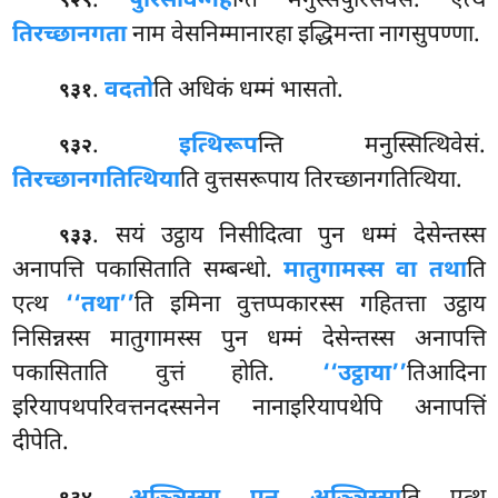
.
पुरिसविग्गह
न्ति
मनुस्सपुरिसवेसं. एत्थ
९२९
तिरच्छानगता
नाम वेसनिम्मानारहा इद्धिमन्ता नागसुपण्णा.
.
वदतो
ति अधिकं धम्मं भासतो.
९३१
.
इत्थिरूप
न्ति मनुस्सित्थिवेसं.
९३२
तिरच्छानगतित्थिया
ति वुत्तसरूपाय तिरच्छानगतित्थिया.
. सयं
उट्ठाय निसीदित्वा पुन धम्मं देसेन्तस्स
९३३
अनापत्ति पकासिताति सम्बन्धो.
मातुगामस्स वा तथा
ति
एत्थ
‘‘तथा’’
ति इमिना वुत्तप्पकारस्स गहितत्ता उट्ठाय
निसिन्नस्स मातुगामस्स पुन धम्मं देसेन्तस्स अनापत्ति
पकासिताति वुत्तं होति.
‘‘उट्ठाया’’
तिआदिना
इरियापथपरिवत्तनदस्सनेन नानाइरियापथेपि अनापत्तिं
दीपेति.