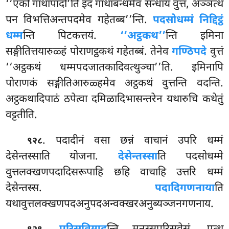
‘‘एको गाथापादो’ति इदं गाथाबन्धमेव सन्धाय वुत्तं, अञ्ञत्थ
पन विभत्तिअन्तपदमेव गहेतब्ब’’न्ति.
पदसोधम्मं निद्दिट्ठं
धम्म
न्ति पिटकत्तयं.
‘‘अट्ठकथ’’
न्ति इमिना
सङ्गीतित्तयारुळ्हं पोराणट्ठकथं गहेतब्बं. तेनेव
गण्ठिपदे
वुत्तं
‘‘अट्ठकथं धम्मपदजातकादिवत्थुञ्चा’’ति. इमिनापि
पोराणकं सङ्गीतिआरुळ्हमेव अट्ठकथं वुत्तन्ति वदन्ति.
अट्ठकथादिपाठं ठपेत्वा दमिळादिभासन्तरेन यथारुचि कथेतुं
वट्टतीति.
. पदादीनं वसा छन्नं वाचानं उपरि धम्मं
९२८
देसेन्तस्साति योजना.
देसेन्तस्सा
ति पदसोधम्मे
वुत्तलक्खणपदादिसरूपाहि छहि वाचाहि उत्तरि धम्मं
देसेन्तस्स.
पदादिगणनाया
ति
यथावुत्तलक्खणपदअनुपदअन्वक्खरअनुब्यञ्जनगणनाय.