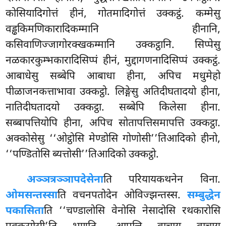
कोसियादिगोत्तं हीनं, गोतमादिगोत्तं उक्कट्ठं. कम्मेसु
वड्ढकिमणिकारादिकम्मानि हीनानि,
कसिवाणिज्जागोरक्खकम्मानि उक्कट्ठानि. सिप्पेसु
नळकारकुम्भकारादिसिप्पं हीनं, मुद्दागणनादिसिप्पं उक्कट्ठं.
आबाधेसु सब्बेपि आबाधा हीना, अपिच मधुमेहो
पीळाजनकत्ताभावा उक्कट्ठो. लिङ्गेसु अतिदीघतादयो हीना,
नातिदीघतादयो उक्कट्ठा. सब्बेपि किलेसा हीना.
सब्बापत्तियोपि हीना, अपिच सोतापत्तिसमापत्ति उक्कट्ठा.
अक्कोसेसु ‘‘ओट्ठोसि मेण्डोसि गोणोसी’’तिआदिको हीनो,
‘‘पण्डितोसि ब्यत्तोसी’’तिआदिको उक्कट्ठो.
अञ्ञत्रञ्ञापदेसेना
ति परियायकथनेन विना.
ओमसन्तस्सा
ति वचनपतोदेन ओविज्झन्तस्स.
सम्बुद्धेन
पकासिता
ति ‘‘चण्डालोसि वेनोसि नेसादोसि रथकारोसि