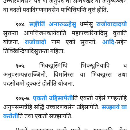
उच्चारणवसेन पदं वा अनुपदं वा अन्वक्खरं वा अनुब्यञ्जनं
वा वदतो पदादिगणनावसेन पाचित्तियन्ति वुत्तं होति.
.
सङ्गीतिं अनारुळ्हेसु
धम्मेसु
राजोवादादयो
९०४
सुत्तन्ता आपत्तिजनकायेवाति महापच्चरियादिसु वुत्ताति
योजना.
राजोवादो
नाम एको सुत्तन्तो.
आदि
-सद्देन
तिक्खिन्द्रियादिसुत्तन्ता गहिता.
. भिक्खुस्मिम्पि भिक्खुनियापि च
९०५
अनुपसम्पन्नसञ्ञिनो, विमतिस्स वा भिक्खुस्स तथा
पदसोधम्मे दुक्कटं होतीति योजना.
.
एकतो उद्दिसापेती
ति एकतो उद्देसं गण्हन्तेहि
९०६-७
अनुपसम्पन्नेहि सद्धिं उच्चारणवसेन उद्दिसापेति.
सज्झायं वा
करोती
ति तथा एकतो सज्झायति.