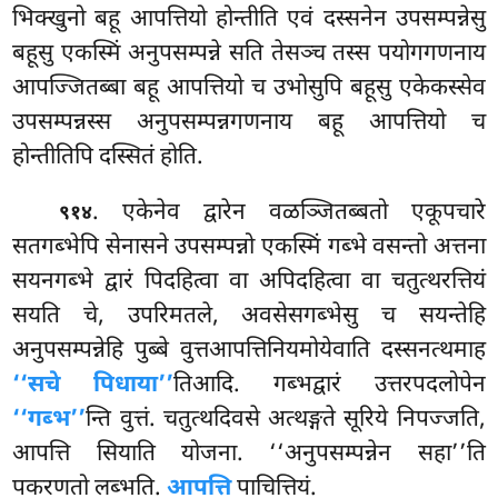
भिक्खुनो बहू आपत्तियो होन्तीति एवं दस्सनेन उपसम्पन्नेसु
बहूसु एकस्मिं अनुपसम्पन्ने सति तेसञ्च तस्स पयोगगणनाय
आपज्जितब्बा बहू आपत्तियो च उभोसुपि बहूसु एकेकस्सेव
उपसम्पन्नस्स अनुपसम्पन्नगणनाय बहू आपत्तियो च
होन्तीतिपि दस्सितं होति.
. एकेनेव द्वारेन वळञ्जितब्बतो एकूपचारे
९१४
सतगब्भेपि सेनासने उपसम्पन्नो एकस्मिं गब्भे वसन्तो अत्तना
सयनगब्भे द्वारं पिदहित्वा वा अपिदहित्वा वा चतुत्थरत्तियं
सयति चे, उपरिमतले, अवसेसगब्भेसु च सयन्तेहि
अनुपसम्पन्नेहि पुब्बे वुत्तआपत्तिनियमोयेवाति दस्सनत्थमाह
‘‘सचे पिधाया’’
तिआदि. गब्भद्वारं उत्तरपदलोपेन
‘‘गब्भ’’
न्ति वुत्तं. चतुत्थदिवसे अत्थङ्गते सूरिये निपज्जति,
आपत्ति सियाति योजना. ‘‘अनुपसम्पन्नेन सहा’’ति
पकरणतो लब्भति.
आपत्ति
पाचित्तियं.