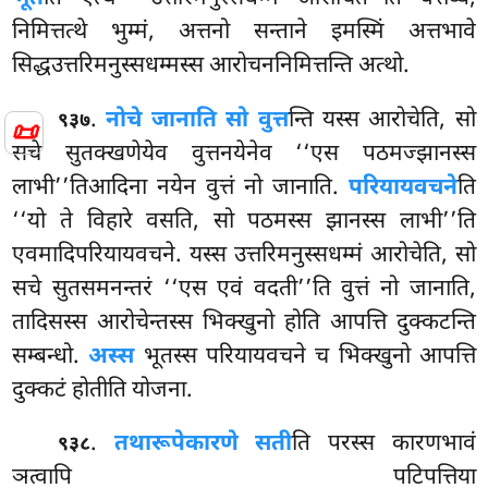
निमित्तत्थे भुम्मं, अत्तनो सन्ताने इमस्मिं अत्तभावे
सिद्धउत्तरिमनुस्सधम्मस्स आरोचननिमित्तन्ति अत्थो.
.
नो
चे जानाति सो वुत्त
न्ति यस्स आरोचेति, सो
९३७
📜
सचे सुतक्खणेयेव वुत्तनयेनेव ‘‘एस पठमज्झानस्स
लाभी’’तिआदिना नयेन वुत्तं नो जानाति.
परियायवचने
ति
‘‘यो ते विहारे वसति, सो पठमस्स झानस्स लाभी’’ति
एवमादिपरियायवचने. यस्स उत्तरिमनुस्सधम्मं आरोचेति, सो
सचे सुतसमनन्तरं ‘‘एस एवं वदती’’ति वुत्तं नो जानाति,
तादिसस्स आरोचेन्तस्स भिक्खुनो होति आपत्ति दुक्कटन्ति
सम्बन्धो.
अस्स
भूतस्स परियायवचने च भिक्खुनो आपत्ति
दुक्कटं होतीति योजना.
.
तथारूपे
कारणे सती
ति परस्स कारणभावं
९३८
ञत्वापि पटिपत्तिया