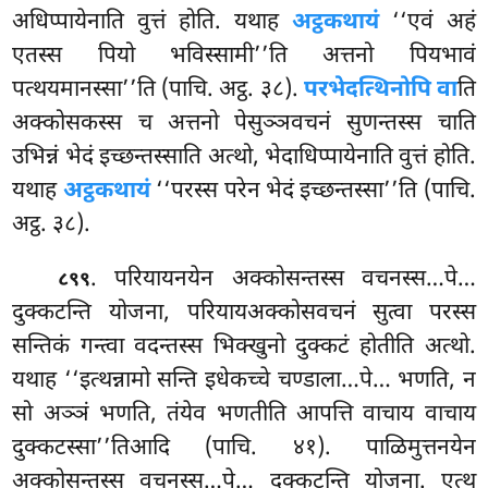
अधिप्पायेनाति वुत्तं होति. यथाह
अट्ठकथायं
‘‘एवं अहं
एतस्स पियो भविस्सामी’’ति अत्तनो पियभावं
पत्थयमानस्सा’’ति (पाचि. अट्ठ. ३८).
परभेदत्थिनोपि वा
ति
अक्कोसकस्स च अत्तनो पेसुञ्ञवचनं सुणन्तस्स चाति
उभिन्नं भेदं इच्छन्तस्साति अत्थो, भेदाधिप्पायेनाति वुत्तं होति.
यथाह
अट्ठकथायं
‘‘परस्स परेन भेदं इच्छन्तस्सा’’ति (पाचि.
अट्ठ. ३८).
. परियायनयेन अक्कोसन्तस्स वचनस्स…पे…
८९९
दुक्कटन्ति योजना, परियायअक्कोसवचनं सुत्वा परस्स
सन्तिकं गन्त्वा वदन्तस्स भिक्खुनो दुक्कटं होतीति अत्थो.
यथाह ‘‘इत्थन्नामो सन्ति इधेकच्चे चण्डाला…पे… भणति, न
सो अञ्ञं भणति, तंयेव भणतीति आपत्ति वाचाय वाचाय
दुक्कटस्सा’’तिआदि (पाचि. ४१). पाळिमुत्तनयेन
अक्कोसन्तस्स वचनस्स…पे… दुक्कटन्ति योजना. एत्थ