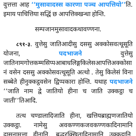
वुत्तत्ता आह
‘‘मुसावादस्स कारणा पञ्च आपत्तियो’’
ति.
इमाय पाचित्तिया सद्धिं छ आपत्तिक्खन्धा होन्ति.
सम्पजानमुसावादकथावण्णना.
. वुत्तेसु
जातिआदीसु दससु अक्कोसवत्थूसूति
८९१-३
योजना,
पदभाजने
वुत्तेसु
जातिनामगोत्तकम्मसिप्पआबाधलिङ्गकिलेसआपत्तिअक्कोसा
नं वसेन दससु अक्कोसवत्थूसूति अत्थो
. तेसु किलेसं विना
सब्बेते हीनुक्कट्ठवसेन द्विप्पकारा होन्ति. यथाह
पदभाजने
‘‘जाति नाम द्वे जातियो हीना च जाति उक्कट्ठा च
जाती’’तिआदि.
तत्थ चण्डालादिजाति हीना, खत्तियब्राह्मणजातियो
उक्कट्ठा. नामेसु अवकण्णकजवकण्णकादिनामानि
दासनामत्ता हीनानि, बुद्धरक्खितादिनामानि उक्कट्ठानि.