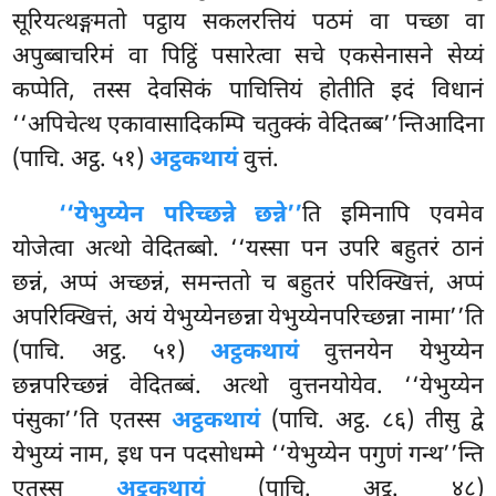
सूरियत्थङ्गमतो पट्ठाय सकलरत्तियं पठमं वा पच्छा वा
अपुब्बाचरिमं वा पिट्ठिं पसारेत्वा सचे एकसेनासने सेय्यं
कप्पेति, तस्स देवसिकं पाचित्तियं होतीति इदं विधानं
‘‘अपिचेत्थ एकावासादिकम्पि चतुक्कं वेदितब्ब’’न्तिआदिना
(पाचि. अट्ठ. ५१)
अट्ठकथायं
वुत्तं.
‘‘येभुय्येन परिच्छन्ने छन्ने’’
ति इमिनापि एवमेव
योजेत्वा अत्थो वेदितब्बो. ‘‘यस्सा पन उपरि बहुतरं ठानं
छन्नं, अप्पं अच्छन्नं, समन्ततो च बहुतरं परिक्खित्तं, अप्पं
अपरिक्खित्तं, अयं येभुय्येनछन्ना येभुय्येनपरिच्छन्ना नामा’’ति
(पाचि. अट्ठ. ५१)
अट्ठकथायं
वुत्तनयेन येभुय्येन
छन्नपरिच्छन्नं वेदितब्बं. अत्थो वुत्तनयोयेव. ‘‘येभुय्येन
पंसुका’’ति एतस्स
अट्ठकथायं
(पाचि. अट्ठ. ८६) तीसु द्वे
येभुय्यं नाम, इध पन पदसोधम्मे ‘‘येभुय्येन पगुणं गन्थ’’न्ति
एतस्स
अट्ठकथायं
(पाचि. अट्ठ. ४८)