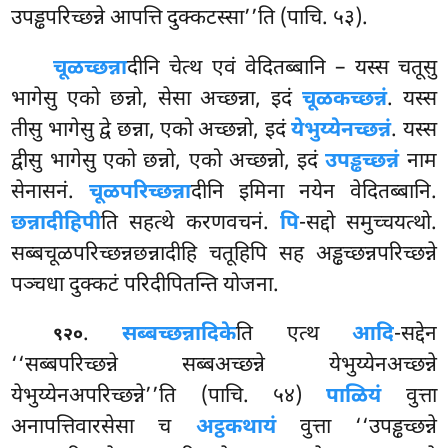
उपड्ढपरिच्छन्ने आपत्ति दुक्कटस्सा’’ति (पाचि. ५३).
चूळच्छन्ना
दीनि चेत्थ एवं वेदितब्बानि – यस्स चतूसु
भागेसु एको छन्नो, सेसा अच्छन्ना, इदं
चूळकच्छन्नं
. यस्स
तीसु भागेसु द्वे छन्ना, एको अच्छन्नो, इदं
येभुय्येनच्छन्नं
. यस्स
द्वीसु भागेसु एको छन्नो, एको अच्छन्नो, इदं
उपड्ढच्छन्नं
नाम
सेनासनं.
चूळपरिच्छन्ना
दीनि इमिना नयेन वेदितब्बानि.
छन्नादीहिपी
ति सहत्थे करणवचनं.
पि
-सद्दो समुच्चयत्थो.
सब्बचूळपरिच्छन्नछन्नादीहि चतूहिपि सह अड्ढच्छन्नपरिच्छन्ने
पञ्चधा दुक्कटं परिदीपितन्ति योजना.
.
सब्बच्छन्नादिके
ति एत्थ
आदि
-सद्देन
९२०
‘‘सब्बपरिच्छन्ने सब्बअच्छन्ने येभुय्येनअच्छन्ने
येभुय्येनअपरिच्छन्ने’’ति (पाचि. ५४)
पाळियं
वुत्ता
अनापत्तिवारसेसा च
अट्ठकथायं
वुत्ता ‘‘उपड्ढच्छन्ने