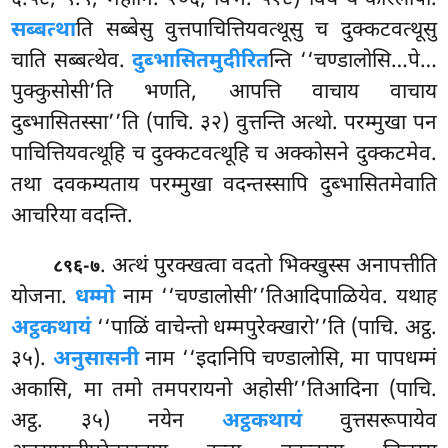
सब्बत्था
ति सब्बेसु वुत्तपाचित्तियवत्थूसु च दुक्कटवत्थूसु
चाति सब्बत्थेव.
दुब्भासितमुदीरित
न्ति ‘‘चण्डालोसि…पे…
पुक्कुसोसी’ति भणति, आपत्ति
वाचाय वाचाय
दुब्भासितस्सा’’ति (पाचि. ३२) वुत्तन्ति अत्थो. परम्मुखा पन
पाचित्तियवत्थूहि च दुक्कटवत्थूहि च अक्कोसने दुक्कटमेव.
तथा दवकम्यताय परम्मुखा वदन्तस्सापि दुब्भासितमेवाति
आचरिया वदन्ति.
. अत्थं पुरक्खत्वा वदतो भिक्खुस्स अनापत्तीति
८९६-७
योजना.
धम्मो
नाम ‘‘चण्डालोसी’’तिआदिपाळियेव. यथाह
अट्ठकथायं
‘‘पाळिं वाचेन्तो धम्मपुरेक्खारो’’ति (पाचि. अट्ठ.
३५).
अनुसासनी
नाम ‘‘इदानिपि चण्डालोसि, मा पापधम्मं
अकासि, मा तमो तमपरायनो अहोसी’’तिआदिना (पाचि.
अट्ठ. ३५) नयेन
अट्ठकथायं
वुत्तसरूपायेव