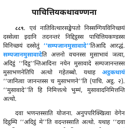
पाचित्तियकथावण्णना
. एवं
नातिवित्थारसङ्खेपतो निस्सग्गियविनिच्छयं
८८९
दस्सेत्वा इदानि तदनन्तरं निद्दिट्ठस्स पाचित्तियकण्डस्स
विनिच्छयं
दस्सेतुं
‘‘सम्पजानमुसावादे’’
तिआदि आरद्धं.
सम्पजानमुसावादे
ति अत्तनो वचनस्स मुसाभावं ञत्वा,
अदिट्ठं ‘‘दिट्ठ’’न्तिआदिना नयेन मुसावादे सम्पजानन्तस्स
मुसाभणनेतिपि अत्थो गहेतब्बो. यथाह
अट्ठकथायं
‘‘जानित्वा जानन्तस्स च मुसाभणने’’ति (पाचि. अट्ठ. २).
‘‘मुसावादे’’ति हि निमित्तत्थे भुम्मं, मुसावादनिमित्तन्ति
अत्थो.
दवा भणन्तस्साति योजना. अनुपपरिक्खित्वा वेगेन
दिट्ठम्पि ‘‘अदिट्ठं मे’’ति वदन्तस्साति अत्थो. यथाह ‘‘दवा