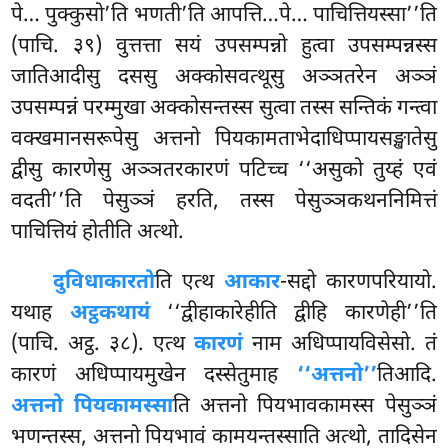
पे… पुक्कुसो’ति भणती’ति आपत्ति…पे… पाचित्तियस्सा’’ति
(पाचि. ३९) वुत्तत्ता सयं उपसम्पन्नो हुत्वा उपसम्पन्नस्स
जातिआदीसु दससु अक्कोसवत्थूसु अञ्ञतरेन अञ्ञं
उपसम्पन्नं
परम्मुखा अक्कोसन्तस्स सुत्वा तस्स सन्तिकं गन्त्वा
वक्खमानसरूपेसु अत्तनो पियकामताभेदाधिप्पायसङ्खातेसु
द्वीसु कारणेसु अञ्ञतरकारणं पटिच्च ‘‘असुको तुय्हं एवं
वदती’’ति पेसुञ्ञं हरति, तस्स पेसुञ्ञकथननिमित्तं
पाचित्तियं होतीति अत्थो.
दुविधाकारतो
ति एत्थ
आकार
-सद्दो कारणपरियायो.
यथाह
अट्ठकथायं
‘‘द्वीहाकारेहीति द्वीहि कारणेही’’ति
(पाचि. अट्ठ. ३८). एत्थ
कारणं
नाम अधिप्पायविसेसो. तं
कारणं अधिप्पायमुखेन दस्सेतुमाह
‘‘अत्तनो’’
तिआदि.
अत्तनो पियकामस्सा
ति अत्तनो पियभावकामस्स पेसुञ्ञं
भणन्तस्स, अत्तनो पियभावं कामयन्तस्साति अत्थो, तादिसेन