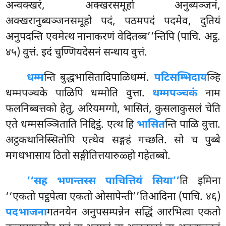
अन्वक्खरं, अक्खरसमूहो अनुब्यञ्जनं,
अक्खरानुब्यञ्जनसमूहो पदं, पठमपदं पदमेव, दुतियं
अनुपदन्ति एवमेत्थ नानाकरणं वेदितब्ब’’न्तिपि (पाचि. अट्ठ.
४५) वुत्तं. इदं चुण्णियदेसनं सन्धाय वुत्तं.
धम्म
न्ति बुद्धभासितादिपाळिधम्मं.
पटिसम्भिदाय
ञ्हि
धम्मपञ्चके पाळिपि धम्मोति वुत्ता.
धम्मपञ्चकं
नाम
फलनिब्बत्तको हेतु, अरियमग्गो, भासितं, कुसलाकुसलं चेति
एते धम्मसञ्ञिताति निद्दिट्ठं. एत्थ हि
भासित
न्ति पाळि वुत्ता.
अट्ठकथानिस्सितोपि एत्थेव सङ्गहं गच्छति. सो च पुब्बे
मगधभासाय ठितो सङ्गीतित्तयारुळ्हो गहेतब्बो.
‘‘सह भणन्तस्स पाचित्तियं सिया’’
ति इमिना
‘‘एकतो पट्ठपेत्वा एकतो ओसापेन्ती’’तिआदिना
(पाचि. ४६)
पदभाजना
गतनयेन अनुपसम्पन्नेन सद्धिं आरभित्वा एकतो