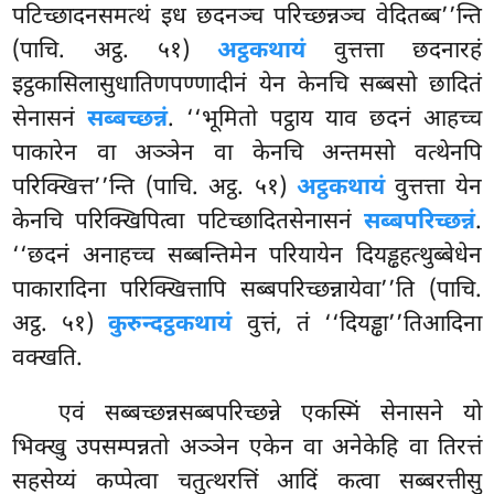
पटिच्छादनसमत्थं इध छदनञ्च परिच्छन्नञ्च वेदितब्ब’’न्ति
(पाचि. अट्ठ. ५१)
अट्ठकथायं
वुत्तत्ता छदनारहं
इट्ठकासिलासुधातिणपण्णादीनं येन केनचि सब्बसो छादितं
सेनासनं
सब्बच्छन्नं
. ‘‘भूमितो पट्ठाय याव छदनं आहच्च
पाकारेन वा अञ्ञेन वा केनचि अन्तमसो वत्थेनपि
परिक्खित्त’’न्ति (पाचि. अट्ठ. ५१)
अट्ठकथायं
वुत्तत्ता येन
केनचि परिक्खिपित्वा पटिच्छादितसेनासनं
सब्बपरिच्छन्नं
.
‘‘छदनं अनाहच्च सब्बन्तिमेन परियायेन दियड्ढहत्थुब्बेधेन
पाकारादिना परिक्खित्तापि सब्बपरिच्छन्नायेवा’’ति (पाचि.
अट्ठ. ५१)
कुरुन्दट्ठकथायं
वुत्तं, तं ‘‘दियड्ढा’’तिआदिना
वक्खति.
एवं सब्बच्छन्नसब्बपरिच्छन्ने एकस्मिं सेनासने यो
भिक्खु उपसम्पन्नतो अञ्ञेन एकेन वा अनेकेहि वा तिरत्तं
सहसेय्यं कप्पेत्वा चतुत्थरत्तिं आदिं कत्वा सब्बरत्तीसु