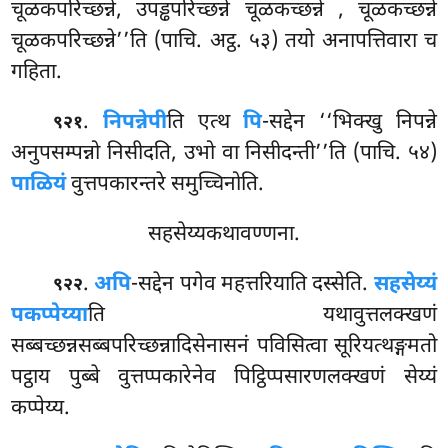
चूळकपरिच्छन्ने, उपड्ढपरिच्छन्ने चूळकच्छन्ने
, चूळकच्छन्ने
चूळकपरिच्छन्ने’’ति (पाचि. अट्ठ. ५३) तयो अनापत्तिवारा च
गहिता.
.
निपन्नेपी
ति एत्थ
पि
-सद्देन ‘‘भिक्खु निपन्ने
९२१
अनुपसम्पन्नो निसीदति, उभो वा निसीदन्ती’’ति (पाचि. ५४)
पाळियं
वुत्तपकारन्तरे समुच्चिनोति.
सहसेय्यकथावण्णना.
.
अपि
-सद्देन पगेव महत्तरियाति दस्सेति.
सहसेय्यं
९२२
पकप्पेय्या
ति यथावुत्तलक्खणं
सब्बच्छन्नसब्बपरिच्छन्नादिसेनासनं पविसित्वा सूरियत्थङ्गमतो
पट्ठाय पुब्बे वुत्तप्पकारेनेव पिट्ठिप्पसारणलक्खणं सेय्यं
कप्पेय्य.