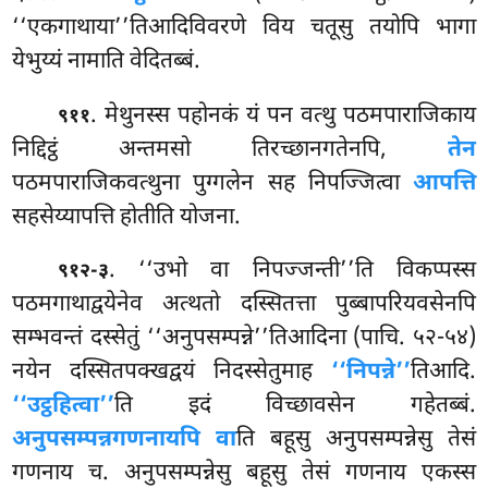
‘‘एकगाथाया’’तिआदिविवरणे विय चतूसु तयोपि भागा
येभुय्यं नामाति वेदितब्बं.
. मेथुनस्स पहोनकं यं पन वत्थु पठमपाराजिकाय
९११
निद्दिट्ठं अन्तमसो तिरच्छानगतेनपि,
तेन
पठमपाराजिकवत्थुना पुग्गलेन सह निपज्जित्वा
आपत्ति
सहसेय्यापत्ति होतीति योजना.
. ‘‘उभो वा निपज्जन्ती’’ति विकप्पस्स
९१२-३
पठमगाथाद्वयेनेव अत्थतो दस्सितत्ता पुब्बापरियवसेनपि
सम्भवन्तं दस्सेतुं ‘‘अनुपसम्पन्ने’’तिआदिना (पाचि. ५२-५४)
नयेन दस्सितपक्खद्वयं निदस्सेतुमाह
‘‘निपन्ने’’
तिआदि.
‘‘उट्ठहित्वा’’
ति इदं विच्छावसेन गहेतब्बं.
अनुपसम्पन्नगणनायपि वा
ति बहूसु
अनुपसम्पन्नेसु तेसं
गणनाय च. अनुपसम्पन्नेसु
बहूसु तेसं गणनाय एकस्स