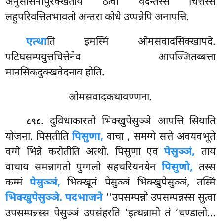
अनुसासनीपुरेक्खताय ठत्वा वदन्तस्स चित्तस्स
लहुपरिवत्तितभावतो अन्तरा कोधे उप्पन्नेपि अनापत्ति.
एत्था
ति इमस्मिं ओमसवादसिक्खापदे.
पटिघसम्पयुत्तचित्तेनेव आपज्जितब्बत्ता
मानसिकदुक्खवेदनाव होति.
ओमसवादकथावण्णना.
. दुविधाकारतो भिक्खुपेसुञ्ञे आपत्ति सियाति
८९८
योजना. पिसतीति
पिसुणा,
वाचा
, समग्गे सत्ते अवयवभूते
वग्गे भिन्ने करोतीति अत्थो. पिसुणा एव
पेसुञ्ञं,
ताय
वाचाय समन्नागतो पुग्गलो सहचरियनयेन
पिसुणो,
तस्स
कम्मं
पेसुञ्ञं,
भिक्खूनं पेसुञ्ञं भिक्खुपेसुञ्ञं, तस्मिं
भिक्खुपेसुञ्ञे. पदभाजने
‘‘उपसम्पन्नो उपसम्पन्नस्स सुत्वा
उपसम्पन्नस्स पेसुञ्ञं उपसंहरति ‘इत्थन्नामो तं ‘चण्डालो…