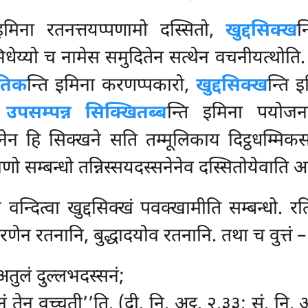
 इमिना रतनत्तयप्पणामो दस्सितो,
खुद्दसिक्ख
न
िधेय्यो च नामेस समुदितेन सत्थेन वचनीयत्थोत
तिक
न्ति इमिना करणप्पकारो,
खुद्दसिक्ख
न्ति 
पसम्पन्न सिक्खितब्ब
न्ति इमिना पयोज
नेन हि सिक्खने सति तम्मूलिकाय दिट्ठधम्मिकसम
म्बन्धो तन्निस्सयदस्सनेनेव दस्सितोयेवाति अय
 वन्दित्वा खुद्दसिक्खं पवक्खामीति सम्बन्धो. र
ेन रतनानि, बुद्धादयोव रतनानि. तथा च वुत्तं –
अतुलं दुल्लभदस्सनं;
तेन वुच्चती’’ति. (दी. नि. अट्ठ. २.३३; सं. नि. अट