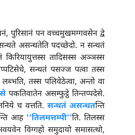
, पुरिसानं पन वच्चमुखमग्गवसेन द्वे
सन्थते असन्थतेति पदच्छेदो. न सन्थतं
ं किरियायुत्तस्स तादिसस्स अञ्ञस्स
्पटिसेधे, सन्थतं पसज्ज पत्वा तस्स
 लब्भति, तस्स पलिवेठेत्वा, अन्तो वा
से
पकतिवातेन असम्फुट्ठे तिन्तप्पदेसे.
त्तनिये च वत्तति.
सन्थतं असन्थत
न्ति
तकन्ति आह
‘‘तिलमत्तम्पी’’
ति. तिलस्स
ि अवयवेन विग्गहो समुदायो समासत्थो,