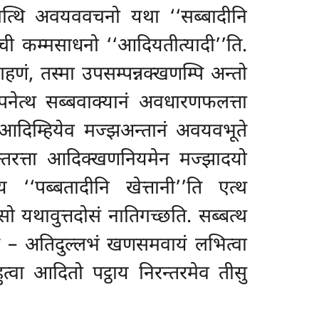
यमत्थि अवयववचनो यथा ‘‘सब्बादीनि
ाची कम्मसाधनो ‘‘आदियतीत्यादी’’ति.
हणं, तस्मा उपसम्पन्नक्खणम्पि अन्तो
 पनेत्थ सब्बवाक्यानं अवधारणफलत्ता
 आदिम्हियेव मज्झअन्तानं अवयवभूते
न्तरत्ता आदिक्खणनियमेन मज्झादयो
य ‘‘पब्बतादीनि खेत्तानी’’ति एत्थ
सो यथावुत्तदोसं नातिगच्छति. सब्बत्थ
ति – अतिदुल्लभं खणसमवायं लभित्वा
वा आदितो पट्ठाय निरन्तरमेव तीसु