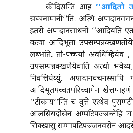
कीदिसन्ति आह
‘‘आदितो उप
सब्बनामानी’’ति. अत्थि अपादानवचनो
इतरो अपादानसाधनो ‘‘आदियति एतस्
कत्वा आदिभूता उपसम्पन्नक्खणतोयेव
लब्भति. तो-पच्चयो अवधिम्हियेव
,
उपसम्पन्नक्खणेयेवाति अत्थो भवे
निवत्तियेय्युं. अपादानवचनस्सापि
आदिभूतपब्बतपरिच्चागेन खेत्तग्गहणं 
‘‘टीकाय’’न्ति च वुत्ते एत्थेव पुराणट
आलसियदोसेन अप्पटिपज्जन्तेहि च 
सिक्खासु सम्मापटिपज्जनवसेन आदरो