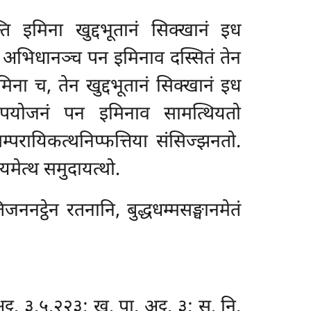
्ति इमिना खुद्दभूतानं सिक्खानं इध
ि. अभिधानञ्च पन इमिनाव दस्सितं तेन
इमिना च, तेन खुद्दभूतानं सिक्खानं इध
नपयोजनं पन इमिनाव सामत्थियतो
्परायिकत्थनिप्फत्तिया संसिज्झनतो.
मेत्थ समुदायत्थो.
तिजननट्ठेन
रतनानि, बुद्धधम्मसङ्घानमेतं
्ठ. ३.५.२२३; खु. पा. अट्ठ. ३; सु. नि.