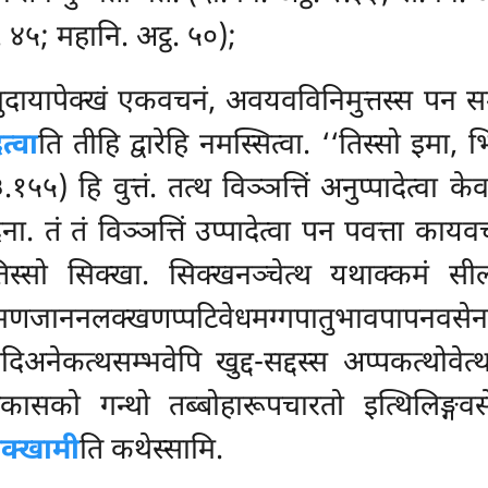
. ४५; महानि. अट्ठ. ५०);
ुदायापेक्खं एकवचनं, अवयवविनिमुत्तस्स पन 
त्वा
ति तीहि द्वारेहि नमस्सित्वा. ‘‘तिस्सो इमा
५५) हि वुत्तं. तत्थ विञ्ञत्तिं अनुप्पादेत्वा के
ना. तं तं विञ्ञत्तिं उप्पादेत्वा पन पवत्ता कायव
्सो सिक्खा. सिक्खनञ्चेत्थ यथाक्कमं सील
मणजाननलक्खणप्पटिवेधमग्गपातुभावपापनवसेन च 
िअनेकत्थसम्भवेपि खुद्द-सद्दस्स अप्पकत्थोवेत्
्पकासको गन्थो तब्बोहारूपचारतो इत्थिलिङ्ग
वक्खामी
ति कथेस्सामि.