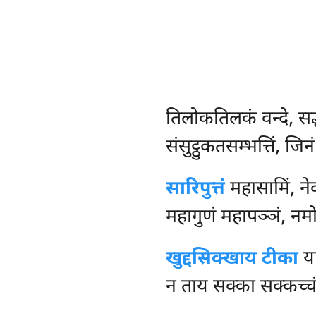
तिलोकतिलकं
वन्दे, स
संसुट्ठुकतसम्भत्तिं, ज
सारिपुत्तं
महासामिं, ने
महागुणं महापञ्ञं, नमो
खुद्दसिक्खाय टीका
या
न ताय सक्का सक्कच्चं,