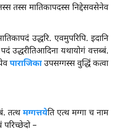
तस्स तस्स मातिकापदस्स निद्देसवसेनेव
ातिकापदं उद्धरि. एवमुपरिपि. इदानि
 पदं उद्धरीतिआदिना यथायोगं वत्तब्बं.
ेयेव
पाराजिका
उपसग्गस्स वुद्धिं कत्वा
ं. तत्थ
मग्गत्तये
ति एत्थ
मग्गा च नाम
 परिच्छेदो –