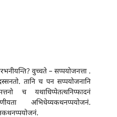
रभनीयन्ति? वुच्चते – सप्पयोजनत्ता
.
्दस्सनतो. तानि च पन सप्पयोजनानि
्तनो च यथाधिप्पेतत्थनिप्फादनं
रणीयता अभिधेय्यकथनप्पयोजनं.
नकथनप्पयोजनं.