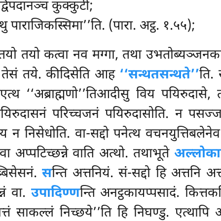
्विपदानञ्च कुक्कुटी;
्थु पाराजिकस्सिमा’’ति. (पारा. अट्ठ. १.५५);
यो तयो कत्वा नव मग्गा, तथा उभतोब्यञ्जनकानं
स. तेसं तये. कीदिसेति आह
‘‘सन्थतसन्थते’’
ति. 
एत्थ ‘‘अब्राह्मणो’’तिआदीसु विय पयिरुदासे, त
 पयिरुदासनं परिच्चजनं पयिरुदासोति. न पसज्जप
य न निसेधोति. वा-सद्दो पनेत्थ वचनयुत्तिबलेनेव
 वा अप्पटिच्छन्ने वाति अत्थो. तथाभूते
अल्लोका
बिसेसनं.
स
न्ति अत्तनियं. सं-सद्दो हि अत्तनि अ
्नं वा.
उपादिण्ण
न्ति अनट्ठकायप्पसादं. कित्
मत्तं साकल्लं निच्छये’’ति हि निघण्डु. एत्थाप