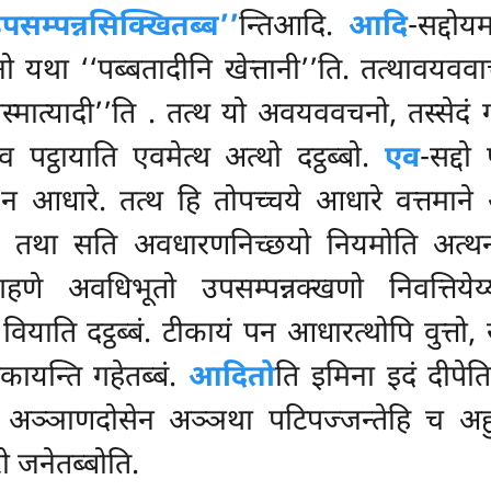
सम्पन्नसिक्खितब्ब’’
न्तिआदि.
आदि
-सद्दो
 यथा ‘‘पब्बतादीनि खेत्तानी’’ति. तत्थावयवव
मात्यादी’’ति
. तत्थ यो अवयववचनो, तस्सेदं ग
 पट्ठायाति एवमेत्थ अत्थो दट्ठब्बो.
एव
-सद्दो
 न आधारे. तत्थ हि तोपच्चये आधारे वत्तमाने
य्य, तथा सति अवधारणनिच्छयो नियमोति अत्थ
 गहणे अवधिभूतो उपसम्पन्नक्खणो निवत्तियेय्
वियाति दट्ठब्बं. टीकायं पन आधारत्थोपि वुत्तो, 
ीकायन्ति गहेतब्बं.
आदितो
ति इमिना इदं दीपे
अञ्ञाणदोसेन अञ्ञथा पटिपज्जन्तेहि च अहुत्
 जनेतब्बोति.