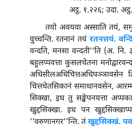
अट्ठ. १.२२६; उदा. अट्ठ
तयो अवयवा अस्साति तयं, सम
वुच्चन्ति. रतनानं तयं
रतनत्तयं. वन्दि
वन्दति, मनसा वन्दती’’ति (अ. नि. ३.१
बहुलप्पवत्ता कुसलचेतना मनोद्वारवन्द
अधिसीलअधिचित्तअधिपञ्ञावसेन तिस
चित्तचेतसिकानं समाधानवसेन, आरम्
सिक्खा, इध तु सङ्खेपनयत्ता अप्पकाद
खुद्दसिक्खा. इध पन खुद्दसिक्खाप
‘‘वरुणानगर’’न्ति. तं
खुद्दसिक्खं. प