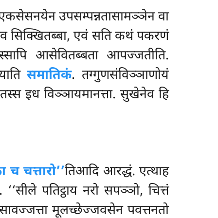
एकसेसनयेन उपसम्पन्नतासामञ्ञेन वा
योव सिक्खितब्बा, एवं सति कथं पकरणं
न्थस्सापि आसेवितब्बता आपज्जतीति.
ायाति
समातिकं
. तग्गुणसंविञ्ञाणोयं
तस्स इध विञ्ञायमानत्ता. सुखेनेव हि
ा च चत्तारो’’
तिआदि आरद्धं. एत्थाह
‘‘सीले पतिट्ठाय नरो सपञ्ञो, चित्तं
ासावज्जत्ता मूलच्छेज्जवसेन पवत्तनतो