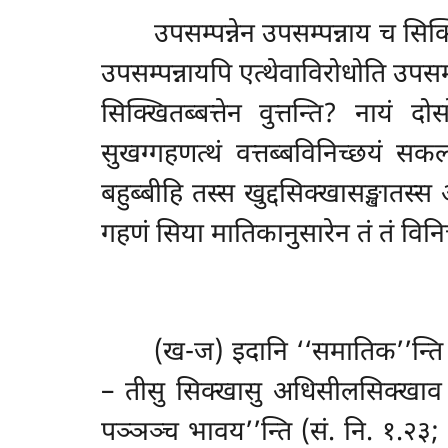
उपसम्पन्नेन उपसम्पन्नाय च सिक
उपसम्पन्नायपि एत्थेवाविरोधोति उपस
सिक्खितब्बत्तेन वुत्तन्ति? नायं
सुखग्गहणत्थं वत्तब्बविनिच्छयं स
बहुब्बीहि तस्स खुद्दसिक्खासङ्खातस्स
गहणं सिया मातिकानुसारेन तं तं विन
(ख-ज) इदानि
‘‘समातिक’’न्ति 
– तीसु सिक्खासु अधिसीलसिक्खाव कस्
पञ्ञञ्च भावय’’न्ति (सं. नि. १.२३; 