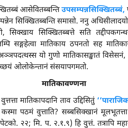
्खितब्बं आसेवितब्बन्ति
उपसम्पन्नसिक्खितब्बं,
म्पन्नेन सिक्खितब्बन्ति समासो. ननु अधिसीलाद
 दोसो, सिक्खाय सिक्खितब्बत्ते सति तद्दीपकग
कलम्पि सङ्गहेत्वा मातिकाय ठपनतो सह मातिक
अञ्ञपदत्थस्स यो गुणो मातिकासङ्खातं विसेसनं, 
िच्छयं ओलोकेन्तानं संसयापगमतो.
मातिकावण्णना
वुत्तत्ता मातिकापदानि ताव उद्दिसितुं
‘‘पाराजिक
मा पठमं वुत्ताति? सब्बसिक्खानं मूलभूतत्ता. 
पेटको. २२; मि. प. २.१.९) हि वुत्तं. तत्रापि मह