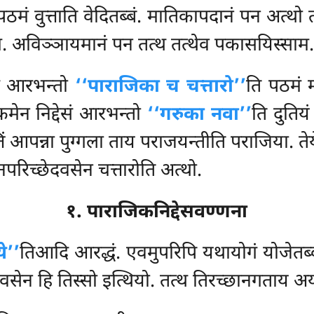
ं वुत्ताति वेदितब्बं. मातिकापदानं पन अत्थो 
म. अविञ्ञायमानं पन तत्थ तत्थेव पकासयिस्साम.
देसं आरभन्तो
‘‘पाराजिका च चत्तारो’’
ति पठमं म
क्कमेन निद्देसं आरभन्तो
‘‘गरुका नवा’’
ति दुतियं
ं आपन्ना पुग्गला ताय पराजयन्तीति पराजिया. त
िच्छेदवसेन चत्तारोति अत्थो.
१. पाराजिकनिद्देसवण्णना
ये’’
तिआदि आरद्धं. एवमुपरिपि यथायोगं योजेतब्ब
वसेन हि तिस्सो इत्थियो. तत्थ तिरच्छानगताय अयं