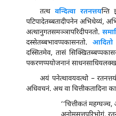
तत्थ
वन्दित्वा रतनत्तय
न्ति
पटिपादेतब्बतादीपनेन अभिधेय्यं, अभ
अत्थानुगतसमञ्ञापरिदीपनतो.
समा
दस्सेतब्बभावप्पकासनतो.
आदितो उ
दस्सितमेव, तासं सिक्खितब्बप्पकास
पकरणप्पयोजनानं साधनसाधियलक्खणो स
अयं पनेत्थावयवत्थो – रतनत्तयं
अधिवचनं. अथ वा चित्तीकतादिना कारण
‘‘चित्तीकतं
महग्घञ्च, 
अनोमसत्तपरिभोगं, रतनं 