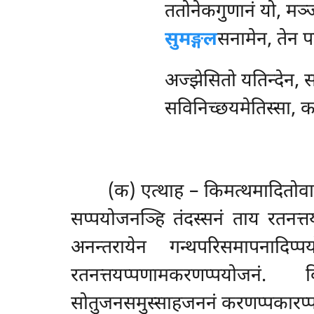
ततोनेकगुणानं
यो, मञ्
सुमङ्गल
सनामेन, तेन 
अज्झेसितो यतिन्देन, 
सविनिच्छयमेतिस्सा, क
(क) एत्थाह – किमत्थमादितोवाय
सप्पयोजनञ्हि तंदस्सनं ताय रतनत्
अनन्तरायेन गन्थपरिसमापनादिप्
रतनत्तयप्पणामकरणप्पयोजनं. 
सोतुजनसमुस्साहजननं करणप्पकारप