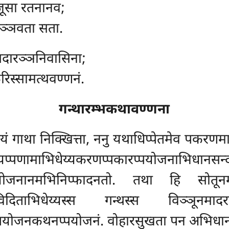
जूसा रतनानव;
पञ्ञवता सता.
सदारञ्ञनिवासिना;
रिस्सामत्थवण्णनं.
गन्थारम्भकथावण्णना
ं गाथा निक्खित्ता, ननु यथाधिप्पेतमेव पकरणमा
तयप्पणामाभिधेय्यकरणप्पकारप्पयोजनाभिधानसन
पयोजनानमभिनिप्फादनतो. तथा हि सोतूनमत
विदिताभिधेय्यस्स गन्थस्स विञ्ञूनमाद
्पयोजनकथनप्पयोजनं. वोहारसुखता पन अभिधा