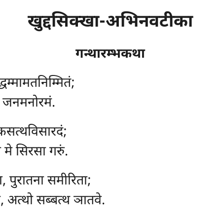
खुद्दसिक्खा-अभिनवटीका
गन्थारम्भकथा
द्धम्मामतनिम्मितं;
िनं जनमनोरमं.
कसत्थविसारदं;
 मे सिरसा गरुं.
, पुरातना समीरिता;
 अत्थो सब्बत्थ ञातवे.