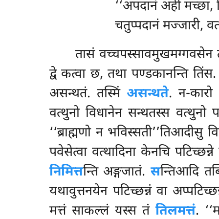
‘‘अपदानं अही मच्छा, द
चतुप्पदानं मज्जारी, वत
तासं वच्चपस्सावमुखमग्गवसेन त
द्वे कत्वा छ, तथा पण्डकानन्ति तिं
असन्थतं. तस्मिं
असन्थते
. न-कारो 
वत्थुनो विधानेन सन्थतस्स वत्थुनो
‘‘ब्राह्मणो न भविस्सती’’तिआदीसु वि
पवेसेत्वा वत्थादिना केनचि पटिच्छन्ने
निमित्त
न्ति अङ्गजातं.
स
न्तिआदि तब्
यथावुत्तनयेन पटिच्छन्नं वा अप्पटिच्छन
मत्तं साकल्लं यस्स तं
तिलमत्तं
. ‘‘