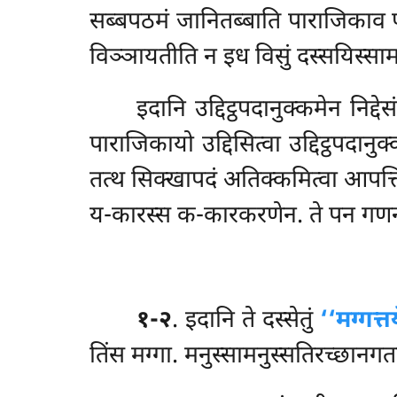
सब्बपठमं जानितब्बाति पाराजिकाव पठम
विञ्ञायतीति न इध विसुं दस्सयिस्सा
इदानि उद्दिट्ठपदानुक्कमेन निद्
पाराजिकायो उद्दिसित्वा उद्दिट्ठपदानु
तत्थ सिक्खापदं अतिक्कमित्वा आपत्ति
य-कारस्स क-कारकरणेन. ते पन गणनपर
१-२
. इदानि ते दस्सेतुं
‘‘मग्गत्त
तिंस मग्गा. मनुस्सामनुस्सतिरच्छानगत