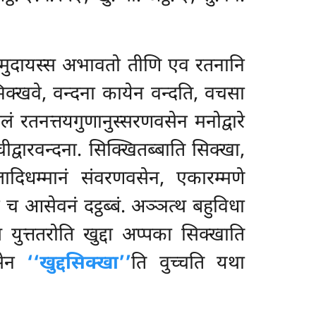
समुदायस्स अभावतो तीणि एव रतनानि
, भिक्खवे, वन्दना कायेन वन्दति, वचसा
वलं रतनत्तयगुणानुस्सरणवसेन मनोद्वारे
चीद्वारवन्दना. सिक्खितब्बाति सिक्खा,
ादिधम्मानं संवरणवसेन, एकारम्मणे
आसेवनं दट्ठब्बं. अञ्ञत्थ बहुविधा
थ युत्ततरोति खुद्दा अप्पका सिक्खाति
वसेन
‘‘खुद्दसिक्खा’’
ति वुच्चति यथा