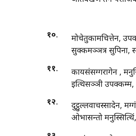
१०
.
मोचेतुकामचित्तेन, उपक
सुक्कमञ्ञत्र सुपिना, 
११
.
कायसंसग्गरागेन
, मनुस
इत्थिसञ्ञी उपक्कम्म,
१२
.
दुट्ठुल्लवाचस्सादेन, मग्ग
ओभासन्तो मनुस्सित्थिं,