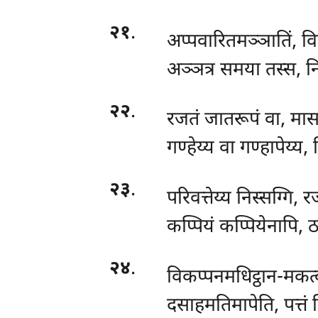
२१
.
अप्पवारितमञ्ञातिं, विञ
अञ्ञत्र समया तस्स, नि
२२
.
रजतं जातरूपं वा, मा
गण्हेय्य वा गण्हापेय्य, 
२३
.
परिवत्तेय्य निस्सग्गि, 
कप्पियं कप्पियेनापि, ठ
२४
.
विकप्पनमधिट्ठान-मकत
दसाहमतिमापेति, पत्तं न