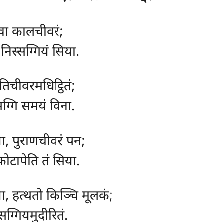
्वा
कालचीवरं;
िस्सग्गियं सिया.
 तिचीवरमधिट्ठितं;
ग्गि समयं विना.
ा, पुराणचीवरं पन;
ोटापेति तं सिया.
ा, हत्थतो किञ्चि मूलकं;
सग्गियमुदीरितं.