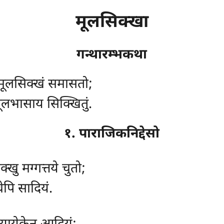
मूलसिक्खा
गन्थारम्भकथा
 मूलसिक्खं समासतो;
ूलभासाय सिक्खितुं.
१. पाराजिकनिद्देसो
क्खु मग्गत्तये चुतो;
 चेपि सादियं.