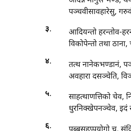
अदिन्नं मानुसं भण्डं, थ
पञ्चवीसावहारेसु, गरुक
३
.
आदियन्तो
हरन्तोव-हरन
विकोपेन्तो तथा ठाना, 
४
.
तत्थ नानेकभण्डानं, प
अवहारा दसञ्चेति, विञ
५
.
साहत्थाणत्तिको चेव, न
धुरनिक्खेपनञ्चेव, इदं
६
.
पुब्बसहप्पयोगो
च, संव