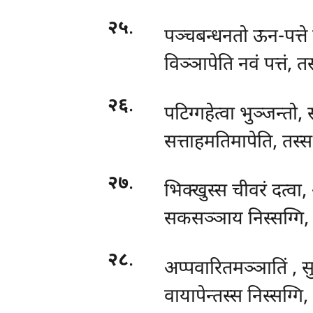
२५
.
पञ्चबन्धनतो ऊन-पत्ते
विञ्ञापेति नवं पत्तं, त
२६
.
पटिग्गहेत्वा भुञ्जन्तो,
सत्ताहमतिमापेति, तस्स 
२७
.
भिक्खुस्स चीवरं दत्वा, 
सकसञ्ञाय निस्सग्गि, 
२८
.
अप्पवारितमञ्ञातिं
, स
वायापेन्तस्स निस्सग्गि,