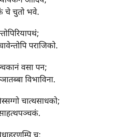
ेय्यायेकेन आदियं;
ं चे चुतो भवे.
्तोपिरियापथं;
चावेन्तोपि पराजिको.
ञ्चकानं वसा पन;
्ञातब्बा विभाविना.
िस्सग्गो चात्थसाधको;
 साहत्थपञ्चकं.
िधाहरणम्पि च;