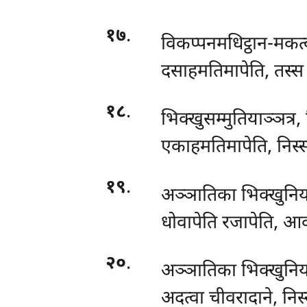
१७
.
विकप्पनमधिट्ठान-मकत
दसाहमतिमापेति, तस्स न
१८
.
भिक्खुसम्मुतियाञ्ञत्र,
एकाहमतिमापेति, निस्स
१९
.
अञ्ञातिका भिक्खुनिय
धोवापेति रजापेति, आक
२०
.
अञ्ञातिका
भिक्खुनिय
अदत्वा चीवरादाने, निस्