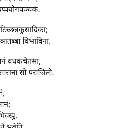
ब्बप्पयोगपञ्चकं.
पटिच्छन्नकुसादिका;
्ञातब्बा विभाविना.
जानं वधकचेतसा;
 सासना सो पराजितो.
ं,
ानं;
भिक्खु,
ो भवेति.