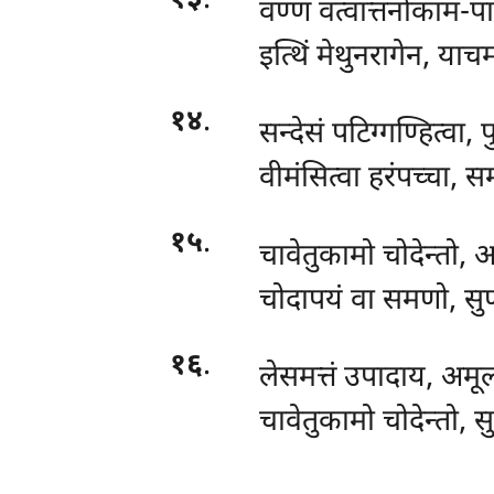
१३
.
वण्णं वत्वात्तनोकाम-पा
इत्थिं मेथुनरागेन, याचम
१४
.
सन्देसं पटिग्गण्हित्वा,
वीमंसित्वा हरंपच्चा, 
१५
.
चावेतुकामो चोदेन्तो, अ
चोदापयं वा समणो, सुणम
१६
.
लेसमत्तं उपादाय, अमूल
चावेतुकामो चोदेन्तो, स