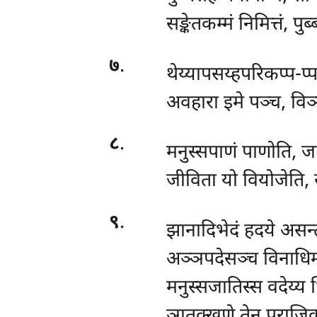
सङ्केतकम्मं निमित्तं, पु
७
.
थेय्यापसय्हपरिकप्प-प्
अवहारा इमे पञ्च, विञ
८
.
मनुस्सपाणं पाणोति, 
जीविता यो वियोजेति,
९
.
झानादिभेदं हदये असन्त
अञ्ञपदेसञ्च विनाधिम
मनुस्सजातिस्स वदेय्य 
ञातक्खणे तेन पराजिक