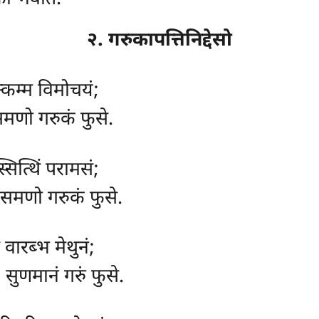
२. गरुकापत्तिनिद्देसो
्कम्म विमोचयं;
समणो गरुकं फुसे.
्सित्थिं परामसं;
 समणो गरुकं फुसे.
ं वारब्भ मेथुनं;
 सुणमानं गरुं फुसे.