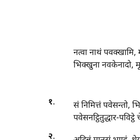
नत्वा
नाथं पवक्खामि,
भिक्खुना नवकेनादो, म
१
.
सं निमित्तं पवेसन्तो, भि
पवेसनट्ठितुद्धार-पविट्ठे
२
.