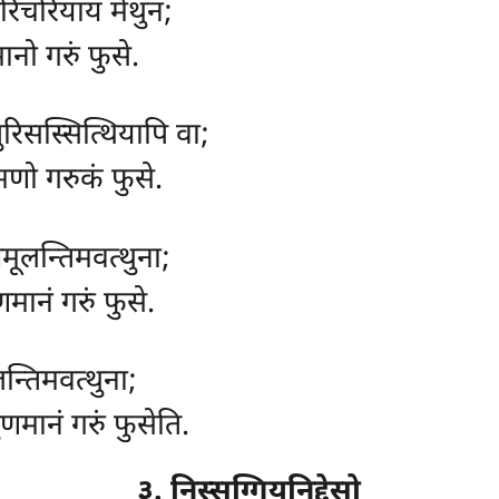
रिचरियाय मेथुनं;
ानो गरुं फुसे.
 पुरिसस्सित्थियापि वा;
समणो गरुकं फुसे.
मूलन्तिमवत्थुना;
ानं गरुं फुसे.
न्तिमवत्थुना;
ुणमानं गरुं फुसेति.
३. निस्सग्गियनिद्देसो