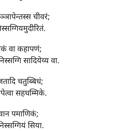
्ञापेन्तस्स चीवरं;
स्सग्गियमुदीरितं.
सकं वा कहापणं;
निस्सग्गि सादियेय्य वा.
रजतादि चतुब्बिधं;
पेत्वा सहधम्मिके.
्वान पमाणिकं;
िस्सग्गियं सिया.