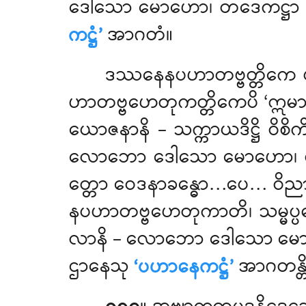
ဒေါသော မောဟော၊ တဒေကဋ္ဌ
ကဋ္ဌံ’
အာဂတံ။
ဒဿနေနပဟာတဗ္ဗတ္တိကေ 
ဟာတဗ္ဗဟေတုကတ္တိကေပိ ‘ဣမာန
ယောဇနာနိ – သက္ကာယဒိဋ္ဌိ ဝိ
လောဘော ဒေါသော မောဟော၊ ဣ
တ္တော ဝေဒနာခန္ဓော…ပေ… ဝိညာဏ
နပဟာတဗ္ဗဟေတုကာတိ၊ သမ္မပ္
လာနိ – လောဘော ဒေါသော မော
ဌာနေသု
‘ပဟာနေကဋ္ဌံ’
အာဂတန္တိ 