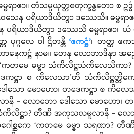
ရာဇာ။ တံသမ္ပယုတ္တစတုက္ခန္ဓတော စ ဥဒ
ခန္ဓဝသေန ပရိယာဒိယိတွာ ဒဿေသိ။ ဓမ္မရ
ေန ပရိယာဒိယိတွာ ဒဿေသိ ဓမ္မရာဇာ။ ယံ
္တေ ပုဂ္ဂလေ ဝါ ဌိတန္တိ
‘ဧကဋ္ဌံ’
။ တတ္ထ ဧကသ္
 ပဟာနေကဋ္ဌံ နာမ။ တေန လောဘာဒိနာ အညေန
 ‘ကတမေ ဓမ္မာ သံကိလိဋ္ဌသံကိလေသိက
္ဌာ စ ကိလေသာ’တိ သံကိလိဋ္ဌတ္တိက
ါသော မောဟော၊ တဒေကဋ္ဌာ စ ကိလေသာ’
ိ – လောဘော ဒေါသော မောဟော၊ တဒေက
 သံကိလိဋ္ဌာ? တီဏိ အကုသလမူလာနိ – 
သဂေါစ္ဆကေ ‘ကတမေ ဓမ္မာ သရဏာ? တီ