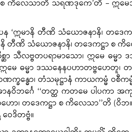
ာ စ ကိလေသာတိ သရဏဒုကေ’တိ – ဣမေသ
ပန ‘ဣမာနိ တီဏိ သံယောဇနာနိ၊ တဒေက
ိ တီဏိ သံယောဇနာနိ၊ တဒေကဋ္ဌာ စ ကိလ
စိကိစ္ဆာ သီလဗ္ဗတပရာမာသော၊ ဣမေ ဓမ္
မေ ဓမ္မာ ဒဿနေနပဟာတဗ္ဗဟေတူ၊ တဒ
က္ခန္ဓော၊ တံသမုဋ္ဌာနံ ကာယကမ္မံ ဝစီကမ္
ပဓာနဝိဘင်္ဂေ ‘‘တတ္ထ ကတမေ ပါပကာ အ
ဟော၊ တဒေကဋ္ဌာ စ ကိလေသာ’’တိ (ဝိဘ။
ဝေဒိတဗ္ဗံ။