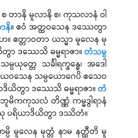
စ တာနိ မူလာနိ စ၊ ကုသလာနံ ဝါ
ာနိ
။ ဧဝံ အတ္ထဝသေန ဒဿေတွာ
ဟ။ ဧတ္တာဝတာ ယသ္မာ မူလေန မု
ယိတွာ ဒဿေသိ ဓမ္မရာဇာ။
တံသမ္ပ
ုတ္တေ သင်္ခါရက္ခန္ဓေ၊ အဒေါ
ေသဒွယဝသေန သမ္ပယောဂေပိ ဧသေဝ
ာဒိယိတွာ ဒဿေသိ ဓမ္မရာဇာ။
တံ
ူမိကကုသလံ တိဏ္ဏံ ကမ္မဒွါရာနံ
ု ပရိယာဒိယိတွာ ဒဿိတံ။
 မူလေန မုတ္တံ နာမ နတ္ထီတိ မူ