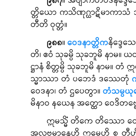
၉၈၇
။ အဗျာကတပဒနိဒ္ဒေသ
တ္တိယော ကသိဏုဂ္ဃာဋိမာကာသ
တီတိ ဝုတ္တံ။
၉၈၈
။
ဝေဒနာတ္တိက
နိဒ္ဒေသ
တိ၊ ဧဝံ သုခမ္ပိ သုခဘူမိ နာမ။ ယထာ 
ဋ္ဌာနံ စိတ္တမ္ပိ သုခဘူမိ နာမ။
သ္မာဿာ
တံ ပဘေဒံ ဒဿေတုံ
ဝေဒနာ၊ တံ ဌပေတွာ။
တံသမ္ပယု
မိနာဝ နယေန အတ္ထော ဝေဒိတဗ္ဗ
ဣမသ္မိံ
တိကေ တိဿော ဝေဒနာ၊
အလဗ္ဘမာနေဟိ ဣမေဟိ စ တီဟိ