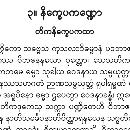
၃။ နိက္ခေပကဏ္ဍော
တိကနိက္ခေပကထာ
တိကော သဗ္ဗေသံ ကုသလာဒိဓမ္မာနံ ပဒဘာ
ိကဿ ဝိဘဇနနယော ဝုတ္တော၊ သေသတိကဒ
‘ကတမေ ဓမ္မာ သုခါယ ဝေဒနာယ သမ္ပယုတ္တ
သောမနဿသဟဂတံ ဉာဏသမ္ပယုတ္တံ ရူပါရမ္မ
္နာ အရူပိနော ဓမ္မာ ဌပေတွာ ဝေဒနာခန္ဓံ၊ 
္ဗတိကဒုကေသု သက္ကာ ပဏ္ဍိတေဟိ ဝိဘာဇ
ညေန နာတိသင်္ခေပနာတိဝိတ္ထာရနယေန သဗ္ဗ