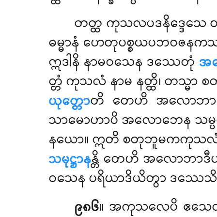
တတ္ထ
ကုသလပဒနိဒ္ဒေသေ
ဓမ္မာနံ ဟေတုပစ္စယပဘဝဇနကသမုဋ
ဣဒါနိ နာမဝသေန ဒဿေတုံ
အလ
တ္တံ ကုသလံ နာမ နတ္ထိ၊ တသ္မ
ယုတ္တော
တိ
တေဟိ အလောဘာဒီဟိ
သာမောဟာပိ အလောဘေန သမ္ပယုတ
နယော။ ဣတိ စတုဘူမကကုသလံ ပု
သမုဋ္ဌာန
န္တိ တေဟိ အလောဘာဒီဟိ
ဝသေန ပရိယာဒိယိတွာ ဒဿေသိ ဓ
၉၈၆
။ အကုသလေပိ ဧသေဝ နယေ