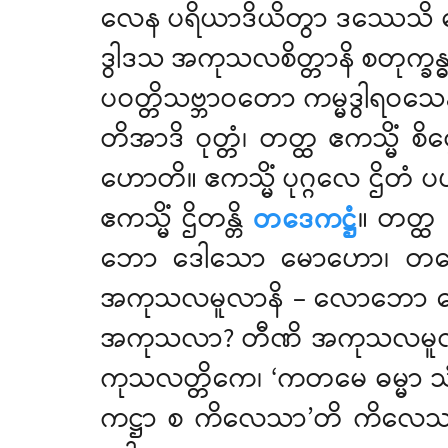
လေန ပရိယာဒိယိတွာ ဒဿေသိ ဓမ္မ
ဒွါဒသ အကုသလစိတ္တာနိ စတုက္
ပဝတ္တိသဗ္ဘာဝတော ကမ္မဒွါရဝသ
တိအာဒိ ဝုတ္တံ၊ တတ္ထ ဧကသ္မိံ စိတ
ဟောတိ။ ဧကသ္မိံ ပုဂ္ဂလေ ဌိတံ
ဧကသ္မိံ ဌိတန္တိ
တဒေကဋ္ဌံ
။ တတ္ထ
ဘော ဒေါသော မောဟော၊ တဒေကဋ
အကုသလမူလာနိ – လောဘော ဒေ
အကုသလာ? တီဏိ အကုသလမူလာန
ကုသလတ္တိကေ၊ ‘ကတမေ
ဓမ္မာ
ကဋ္ဌာ စ ကိလေသာ’တိ ကိလေ