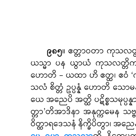
၉၈၅
။ ဧတ္တာဝတာ
ကုသလတ္
ယသ္မာ ပန ယွာယံ ကုသလတ္တ
ဟောတိ – ယထာ ဟိ ဧတ္ထ၊ ဧဝံ 
သလံ စိတ္တံ ဥပ္ပန္နံ ဟောတိ 
ယေ အညေပိ အတ္ထိ ပဋိစ္စသမုပ္ပန
တ္တာ’တိအာဒိနာ အနုက္ကမေန သဗ
ဝိတ္ထာရဒေသနံ နိက္ခိပိတွာ၊ အ