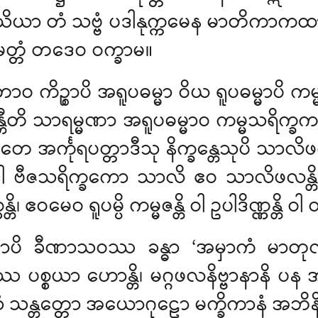
 သိယာ တံ သဗ္ဗံ ပဒါနုက္ကမေန မာတိကာကထ
တ္တံ တဒေဝ ဝက္ခာမ။
ာဝ ကိဉ္စာပိ အရူပဓမ္မာ ဝိယ ရူပဓမ္မာပိ ကမ
တိ သာရမ္မဏာ အရူပဓမ္မာဝ ကမ္မသရိက္ခကတ္
တေ အင်္ကုရပတ္တာဒီသု နိက္ခန္တေသုပိ သာလိ
ဗီဇသရိက္ခကော သာလိ ဧဝ သာလိဖလန္တိ ဝုစ္
ိ၊ ဧဝမေဝ ရူပမ္ပိ ကမ္မဇန္တိ ဝါ ဥပါဒိဏ္ဏန္တိ ဝါ ဝ
စာပိ ခီဏာသဝဿ ခန္ဓာ ‘အမှာကံ မာတုလ
 ပစ္စယာ ဟောန္တိ၊ မဂ္ဂဖလနိဗ္ဗာနာနိ ပန 
ံ သန္တတ္တော အယောဂုဠော မက္ခိကာနံ အဘ