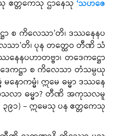
ု ဧတ္တကေသု ဌာနေသု
‘သဟဇေ
ဋ္ဌာ စ ကိလေသာ’တိ၊ ဒဿနေနပ
ေသာ’တိ၊ ပုန တတ္ထေဝ တီဏိ သံ
မာ ဒဿနေနပဟာတဗ္ဗာ၊ တဒေကဋ္ဌော
ေကဋ္ဌာ စ ကိလေသာ တံသမ္ပယု
မံ မနောကမ္မံ၊ ဣမေ ဓမ္မာ ဒဿနေ
ကုသလာ ဓမ္မာ? တီဏိ အကုသလမူ
 ၃၉၁) – ဣမေသု ပန ဧတ္တကေသု