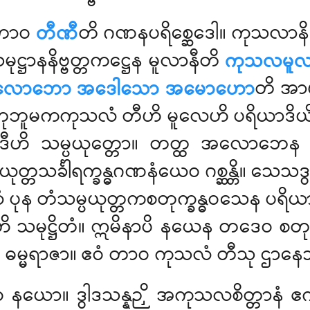
 တာဝ
တီဏီ
တိ ဂဏနပရိစ္ဆေဒေါ။ ကုသလာနိ 
္ဌာနနိဗ္ဗတ္တကဋ္ဌေန မူလာနီတိ
ကုသလမူလ
ောဘော အဒေါသော အမောဟော
တိ အာ
ာ စတုဘူမကကုသလံ တီဟိ မူလေဟိ ပရိယာဒိ
 သမ္ပယုတ္တော။ တတ္ထ အလောဘေန သမ္ပယ
္တသင်္ခါရက္ခန္ဓဂဏနံယေဝ ဂစ္ဆန္တိ။ သ
န တံသမ္ပယုတ္တကစတုက္ခန္ဓဝသေန ပရိယ
 သမုဋ္ဌိတံ။ ဣမိနာပိ နယေန တဒေဝ စတုဘ
မ္မရာဇာ။ ဧဝံ တာဝ ကုသလံ တီသု ဌာနေသ
ာ။ ဒွါဒသန္နဉှိ အကုသလစိတ္တာနံ ဧကမ္ပိ