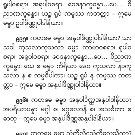
ရူပါဝစရာ၊ အရူပါဝစရာ၊ ဝေဒနာက္ခန္ဓော…ပေ… ဝိ
ညာဏက္ခန္ဓော၊ ယဉ္စ ရူပံ ကမ္မဿ ကတတ္တာ – ဣမေ
ဓမ္မာ ဥပါဒိဏ္ဏုပါဒါနိယာ။
။ ကတမေ ဓမ္မာ အနုပါဒိဏ္ဏုပါဒါနိယာ? သာ
၉၉၅
သဝါ ကုသလာကုသလာ ဓမ္မာ ကာမာဝစရာ၊ ရူပါဝ
စရာ၊ အရူပါဝစရာ၊ ဝေဒနာက္ခန္ဓော…ပေ… ဝိညာဏ
က္ခန္ဓော၊ ယေ စ ဓမ္မာ ကိရိယာ နေဝ ကုသလာ နာကု
သလာ န စ ကမ္မဝိပါကာ၊ ယဉ္စ ရူပံ န ကမ္မဿ
ကတ
တ္တာ – ဣမေ ဓမ္မာ အနုပါဒိဏ္ဏုပါဒါနိယာ။
။ ကတမေ
ဓမ္မာ အနုပါဒိဏ္ဏအနုပါဒါနိယာ?
၉၉၆
အပရိယာပန္နာ မဂ္ဂါ စ၊ မဂ္ဂဖလာနိ စ၊ အသင်္ခတာ စ
ဓာတု – ဣမေ ဓမ္မာ အနုပါဒိဏ္ဏအနုပါဒါနိယာ။
။ ကတမေ ဓမ္မာ သံကိလိဋ္ဌသံကိလေသိကာ?
၉၉၇