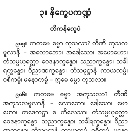
၃။ နိက္ခေပကဏ္ဍံ
တိကနိက္ခေပံ
။ ကတမေ
ဓမ္မာ ကုသလာ? တီဏိ ကုသလ
၉၈၅
မူလာနိ – အလောဘော၊ အဒေါသော၊ အမောဟော၊
တံသမ္ပယုတ္တော ဝေဒနာက္ခန္ဓော၊ သညာက္ခန္ဓော၊ သင်္ခါ
ရက္ခန္ဓော၊ ဝိညာဏက္ခန္ဓော၊ တံသမုဋ္ဌာနံ ကာယကမ္မံ၊
ဝစီကမ္မံ၊ မနောကမ္မံ – ဣမေ ဓမ္မာ ကုသလာ။
။ ကတမေ ဓမ္မာ အကုသလာ? တီဏိ
၉၈၆
အကုသလမူလာနိ – လောဘော၊ ဒေါသော၊ မော
ဟော၊ တဒေကဋ္ဌာ စ ကိလေသာ၊ တံသမ္ပယုတ္တော
ဝေဒနာက္ခန္ဓော၊ သညာက္ခန္ဓော၊ သင်္ခါရက္ခန္ဓော၊ ဝိညာ
ဏက္ခန္ဓော၊ တံသမုဋ္ဌာနံ ကာယကမ္မံ၊ ဝစီကမ္မံ၊ မနော