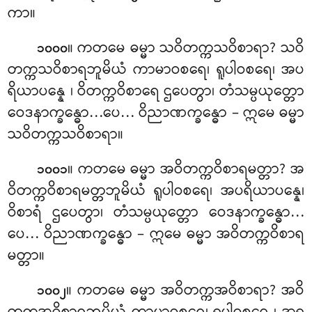
ကာ။
။ ကတမေ ဓမ္မာ သဝိတက္ကသဝိစာရာ? သဝိ
၁၀၀၀
တက္ကသဝိစာရဘူမိယံ ကာမာဝစရေ၊ ရူပါဝစရေ၊ အပ
ရိယာပန္နေ
၊ ဝိတက္ကဝိစာရေ ဌပေတွာ၊ တံသမ္ပယုတ္တော
ဝေဒနာက္ခန္ဓော…ပေ… ဝိညာဏက္ခန္ဓော – ဣမေ ဓမ္မာ
သဝိတက္ကသဝိစာရာ။
။ ကတမေ ဓမ္မာ အဝိတက္ကဝိစာရမတ္တာ? အ
၁၀၀၁
ဝိတက္ကဝိစာရမတ္တဘူမိယံ ရူပါဝစရေ၊ အပရိယာပန္နေ၊
ဝိစာရံ ဌပေတွာ၊ တံသမ္ပယုတ္တော ဝေဒနာက္ခန္ဓော…
ပေ… ဝိညာဏက္ခန္ဓော – ဣမေ ဓမ္မာ အဝိတက္ကဝိစာရ
မတ္တာ။
။ ကတမေ ဓမ္မာ အဝိတက္ကအဝိစာရာ? အဝိ
၁၀၀၂