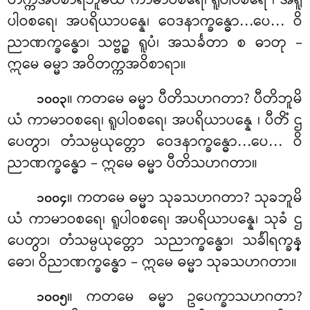
တက္ကအဝိစာရဘူမိယံ ကာမာဝစရေ၊ ရူပါဝစရေ
၊ အရူ
ပါဝစရေ၊ အပရိယာပန္နေ၊ ဝေဒနာက္ခန္ဓော…ပေ… ဝိ
ညာဏက္ခန္ဓော၊ သဗ္ဗဉ္စ ရူပံ၊ အသင်္ခတာ စ ဓာတု –
ဣမေ ဓမ္မာ အဝိတက္ကအဝိစာရာ။
။ ကတမေ ဓမ္မာ ပီတိသဟဂတာ? ပီတိဘူမိ
၁၀၀၃
ယံ ကာမာဝစရေ၊ ရူပါဝစရေ၊ အပရိယာပန္နေ
၊ ပီတိံ ဌ
ပေတွာ၊ တံသမ္ပယုတ္တော ဝေဒနာက္ခန္ဓော…ပေ… ဝိ
ညာဏက္ခန္ဓော – ဣမေ ဓမ္မာ ပီတိသဟဂတာ။
။ ကတမေ ဓမ္မာ သုခသဟဂတာ? သုခဘူမိ
၁၀၀၄
ယံ ကာမာဝစရေ၊ ရူပါဝစရေ၊ အပရိယာပန္နေ၊ သုခံ ဌ
ပေတွာ၊ တံသမ္ပယုတ္တော သညာက္ခန္ဓော၊ သင်္ခါရက္ခန္
ဓော၊ ဝိညာဏက္ခန္ဓော – ဣမေ ဓမ္မာ သုခသဟဂတာ။
။ ကတမေ ဓမ္မာ ဥပေက္ခာသဟဂတာ?
၁၀၀၅