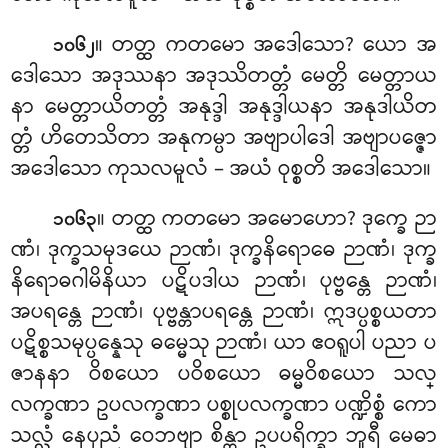
။ တတ္ထ
ကတမော အဒေါသော? ယော
အ
၁၀၆၂
ဒေါသော အဒုဿနာ အဒုဿိတတ္တံ မေတ္တိ မေတ္တာယ
နာ မေတ္တာယိတတ္တံ အနုဒ္ဒါ အနုဒ္ဒါယနာ အနုဒါယိတ
တ္တံ ဟိတေသိတာ အနုကမ္ပာ အဗျာပါဒေါ အဗျာပဇ္ဇော
အဒေါသော ကုသလမူလံ – အယံ ဝုစ္စတိ အဒေါသော။
။ တတ္ထ ကတမော အမောဟော? ဒုက္ခေ ဉာ
၁၀၆၃
ဏံ၊ ဒုက္ခသမုဒယေ ဉာဏံ၊ ဒုက္ခနိရောဓေ ဉာဏံ၊ ဒုက္ခ
နိရောဓဂါမိနိယာ ပဋိပဒါယ ဉာဏံ၊ ပုဗ္ဗန္တေ ဉာဏံ၊
အပရန္တေ ဉာဏံ၊ ပုဗ္ဗန္တာပရန္တေ ဉာဏံ၊ ဣဒပ္ပစ္စယတာ
ပဋိစ္စသမုပ္ပန္နေသု ဓမ္မေသု ဉာဏံ၊ ယာ ဧဝရူပါ ပညာ
ပ
ဇာနနာ ဝိစယော ပဝိစယော ဓမ္မဝိစယော သလ္
လက္ခဏာ ဥပလက္ခဏာ ပစ္စုပလက္ခဏာ ပဏ္ဍိစ္စံ ကော
သလ္လံ နေပုညံ ဝေဘဗျာ စိန္တာ ဥပပရိက္ခာ ဘူရီ မေဓာ