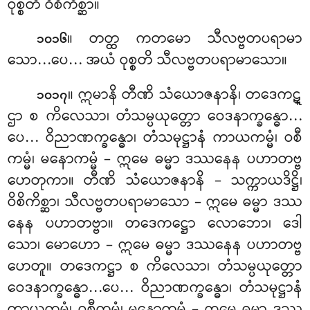
ဝုစ္စတိ ဝိစိကိစ္ဆာ။
။ တတ္ထ ကတမော သီလဗ္ဗတပရာမာ
၁၀၁၆
သော…ပေ… အယံ ဝုစ္စတိ သီလဗ္ဗတပရာမာသော။
။ ဣမာနိ တီဏိ သံယောဇနာနိ၊ တဒေကဋ္
၁၀၁၇
ဌာ စ ကိလေသာ၊ တံသမ္ပယုတ္တော ဝေဒနာက္ခန္ဓော…
ပေ… ဝိညာဏက္ခန္ဓော၊ တံသမုဋ္ဌာနံ ကာယကမ္မံ၊ ဝစီ
ကမ္မံ၊ မနောကမ္မံ – ဣမေ ဓမ္မာ ဒဿနေန ပဟာတဗ္ဗ
ဟေတုကာ။ တီဏိ သံယောဇနာနိ – သက္ကာယဒိဋ္ဌိ၊
ဝိစိကိစ္ဆာ၊ သီလဗ္ဗတပရာမာသော
– ဣမေ ဓမ္မာ ဒဿ
နေန ပဟာတဗ္ဗာ။ တဒေကဋ္ဌော လောဘော၊ ဒေါ
သော၊ မောဟော – ဣမေ ဓမ္မာ ဒဿနေန ပဟာတဗ္ဗ
ဟေတူ။ တဒေကဋ္ဌာ စ ကိလေသာ၊ တံသမ္ပယုတ္တော
ဝေဒနာက္ခန္ဓော…ပေ… ဝိညာဏက္ခန္ဓော၊ တံသမုဋ္ဌာနံ