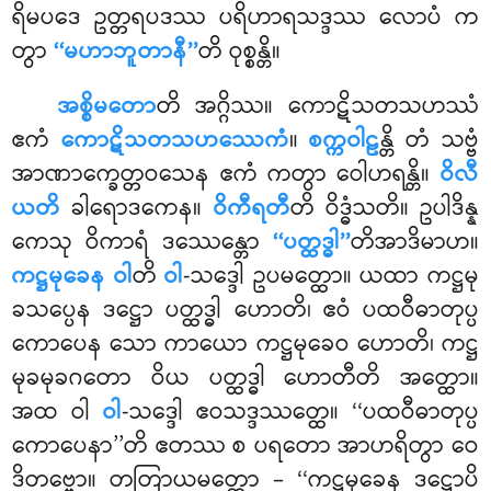
ရိမပဒေ ဥတ္တရပဒဿ ပရိဟာရသဒ္ဒဿ လောပံ က
တွာ
‘‘မဟာဘူတာနီ’’
တိ ဝုစ္စန္တိ။
အစ္စိမတော
တိ အဂ္ဂိဿ။ ကောဋိသတသဟဿံ
ဧကံ
ကောဋိသတသဟဿေကံ
။
စက္ကဝါဠ
န္တိ တံ သဗ္ဗံ
အာဏာက္ခေတ္တဝသေန ဧကံ ကတွာ ဝေါဟရန္တိ။
ဝိလီ
ယတိ
ခါရောဒကေန။
ဝိကီရတီ
တိ ဝိဒ္ဓံသတိ။ ဥပါဒိန္န
ကေသု ဝိကာရံ ဒဿေန္တော
‘‘ပတ္ထဒ္ဓါ’’
တိအာဒိမာဟ။
ကဋ္ဌမုခေန ဝါ
တိ
ဝါ
-သဒ္ဒေါ ဥပမတ္ထော။ ယထာ ကဋ္ဌမု
ခသပ္ပေန ဒဋ္ဌော ပတ္ထဒ္ဓါ ဟောတိ၊ ဧဝံ ပထဝီဓာတုပ္ပ
ကောပေန သော ကာယော ကဋ္ဌမုခေဝ ဟောတိ၊ ကဋ္ဌ
မုခမုခဂတော ဝိယ ပတ္ထဒ္ဓါ ဟောတီတိ အတ္ထော။
အထ ဝါ
ဝါ
-သဒ္ဒေါ ဧဝသဒ္ဒဿတ္ထေ။ ‘‘ပထဝီဓာတုပ္ပ
ကောပေနာ’’တိ ဧတဿ စ ပရတော အာဟရိတွာ ဝေ
ဒိတဗ္ဗော။ တတြာယမတ္ထော – ‘‘ကဋ္ဌမုခေန ဒဋ္ဌောပိ