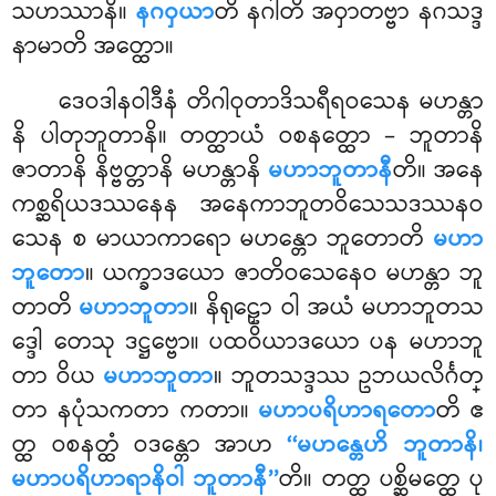
သဟဿာနိ။
နဂဝှယာ
တိ နဂါတိ အဝှာတဗ္ဗာ နဂသဒ္ဒ
နာမာတိ အတ္ထော။
ဒေဝဒါနဝါဒီနံ တိဂါဝုတာဒိသရီရဝသေန မဟန္တာ
နိ ပါတုဘူတာနိ။ တတ္ထာယံ ဝစနတ္ထော – ဘူတာနိ
ဇာတာနိ နိဗ္ဗတ္တာနိ မဟန္တာနိ
မဟာဘူတာနီ
တိ။ အနေ
ကစ္ဆရိယဒဿနေန အနေကာဘူတဝိသေသဒဿနဝ
သေန စ မာယာကာရော မဟန္တော ဘူတောတိ
မဟာ
ဘူတော
။ ယက္ခာဒယော ဇာတိဝသေနေဝ မဟန္တာ ဘူ
တာတိ
မဟာဘူတာ
။ နိရုဠှော ဝါ အယံ မဟာဘူတသ
ဒ္ဒေါ တေသု ဒဋ္ဌဗ္ဗော။ ပထဝိယာဒယော ပန မဟာဘူ
တာ ဝိယ
မဟာဘူတာ
။ ဘူတသဒ္ဒဿ ဥဘယလိင်္ဂတ္
တာ နပုံသကတာ ကတာ။
မဟာပရိဟာရတော
တိ
ဧ
တ္ထ ဝစနတ္ထံ ဝဒန္တော အာဟ
‘‘မဟန္တေဟိ ဘူတာနိ၊
မဟာပရိဟာရာနိ
ဝါ ဘူတာနီ’’
တိ။ တတ္ထ ပစ္ဆိမတ္ထေ ပု