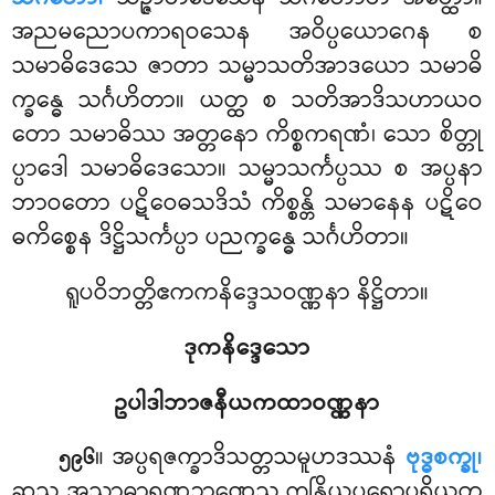
အညမညောပကာရဝသေန အဝိပ္ပယောဂေန စ
သမာဓိဒေသေ ဇာတာ သမ္မာသတိအာဒယော သမာဓိ
က္ခန္ဓေ သင်္ဂဟိတာ။ ယတ္ထ စ သတိအာဒိသဟာယဝ
တော သမာဓိဿ အတ္တနော ကိစ္စကရဏံ၊ သော စိတ္တု
ပ္ပာဒေါ သမာဓိဒေသော။ သမ္မာသင်္ကပ္ပဿ စ အပ္ပနာ
ဘာဝတော ပဋိဝေဓသဒိသံ ကိစ္စန္တိ သမာနေန ပဋိဝေ
ဓကိစ္စေန ဒိဋ္ဌိသင်္ကပ္ပာ ပညက္ခန္ဓေ သင်္ဂဟိတာ။
ရူပဝိဘတ္တိဧကကနိဒ္ဒေသဝဏ္ဏနာ နိဋ္ဌိတာ။
ဒုကနိဒ္ဒေသော
ဥပါဒါဘာဇနီယကထာဝဏ္ဏနာ
။ အပ္ပရဇက္ခာဒိသတ္တသမူဟဒဿနံ
ဗုဒ္ဓစက္ခု၊
၅၉၆
ဆသု အသာဓာရဏဉာဏေသု ဣန္ဒြိယပရောပရိယတ္တ