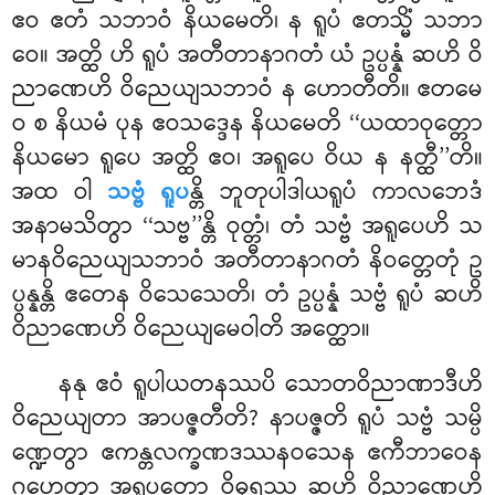
ဧဝ ဧတံ သဘာဝံ နိယမေတိ၊ န ရူပံ ဧတသ္မိံ သဘာ
ဝေ။ အတ္ထိ ဟိ ရူပံ အတီတာနာဂတံ ယံ ဥပ္ပန္နံ ဆဟိ ဝိ
ညာဏေဟိ ဝိညေယျသဘာဝံ န ဟောတီတိ။ ဧတမေ
ဝ စ နိယမံ ပုန ဧဝသဒ္ဒေန နိယမေတိ ‘‘ယထာဝုတ္တော
နိယမော ရူပေ အတ္ထိ ဧဝ၊ အရူပေ ဝိယ န နတ္ထီ’’တိ။
အထ ဝါ
သဗ္ဗံ ရူပ
န္တိ ဘူတုပါဒါယရူပံ ကာလဘေဒံ
အနာမသိတွာ ‘‘သဗ္ဗ’’န္တိ ဝုတ္တံ၊ တံ သဗ္ဗံ အရူပေဟိ သ
မာနဝိညေယျသဘာဝံ အတီတာနာဂတံ နိဝတ္တေတုံ ဥ
ပ္ပန္နန္တိ ဧတေန ဝိသေသေတိ၊ တံ ဥပ္ပန္နံ သဗ္ဗံ ရူပံ ဆဟိ
ဝိညာဏေဟိ ဝိညေယျမေဝါတိ အတ္ထော။
နနု ဧဝံ ရူပါယတနဿပိ သောတဝိညာဏာဒီဟိ
ဝိညေယျတာ အာပဇ္ဇတီတိ? နာပဇ္ဇတိ ရူပံ သဗ္ဗံ သမ္ပိ
ဏ္ဍေတွာ ဧကန္တလက္ခဏဒဿနဝသေန ဧကီဘာဝေန
ဂဟေတွာ အရူပတော ဝိဓုရဿ ဆဟိ ဝိညာဏေဟိ