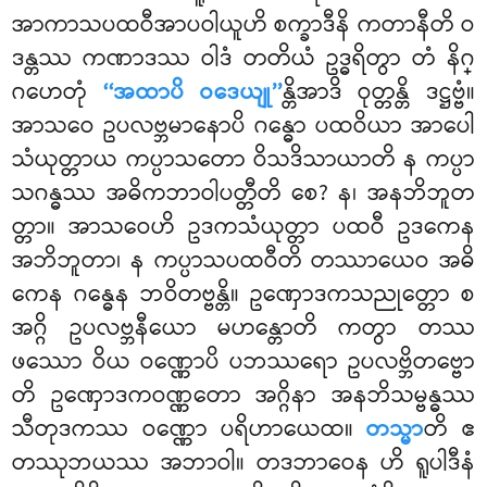
အာကာသပထဝီအာပဝါယူဟိ စက္ခာဒီနိ ကတာနီတိ ဝ
ဒန္တဿ ကဏာဒဿ ဝါဒံ တတိယံ ဥဒ္ဓရိတွာ တံ နိဂ္
ဂဟေတုံ
‘‘အထာပိ ဝဒေယျု’’
န္တိအာဒိ ဝုတ္တန္တိ ဒဋ္ဌဗ္ဗံ။
အာသဝေ ဥပလဗ္ဘမာနောပိ ဂန္ဓော ပထဝိယာ အာပေါ
သံယုတ္တာယ ကပ္ပာသတော ဝိသဒိသာယာတိ န ကပ္ပာ
သဂန္ဓဿ အဓိကဘာဝါပတ္တီတိ စေ? န၊ အနဘိဘူတ
တ္တာ။ အာသဝေဟိ ဥဒကသံယုတ္တာ ပထဝီ ဥဒကေန
အဘိဘူတာ၊ န ကပ္ပာသပထဝီတိ တဿာယေဝ အဓိ
ကေန ဂန္ဓေန ဘဝိတဗ္ဗန္တိ။ ဥဏှောဒကသညုတ္တော စ
အဂ္ဂိ ဥပလဗ္ဘနီယော မဟန္တောတိ ကတွာ တဿ
ဖဿော ဝိယ ဝဏ္ဏောပိ ပဘဿရော ဥပလဗ္ဘိတဗ္ဗော
တိ ဥဏှောဒကဝဏ္ဏတော အဂ္ဂိနာ အနဘိသမ္ဗန္ဓဿ
သီတုဒကဿ ဝဏ္ဏော ပရိဟာယေထ။
တသ္မာ
တိ ဧ
တဿုဘယဿ အဘာဝါ။ တဒဘာဝေန ဟိ
ရူပါဒီနံ