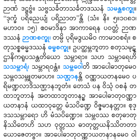
ဉာဏံ ဒဋ္ဌဗ္ဗံ။ သဗ္ဗသင်္ခတာသင်္ခတဒဿနံ
သမန္တစက္ခု
။
‘‘ဒုက္ခံ ပရိညေယျံ ပရိညာတ’’န္တိ (သံ။ နိ။ ၅။၁၀၈၁၊
မဟာဝ။ ၁၅) ဧဝမာဒိနာ အာကာရေန ပဝတ္တံ ဉာဏ
ဒဿနံ
ဉာဏစက္ခု၊
တမ္ပိ ပုရိမဒွယမိဝ ကာမာဝစရံ။ စ
တုသစ္စဓမ္မဒဿနံ
ဓမ္မစက္ခု
။ ဥပတ္ထမ္ဘဘူတာ စတုသမုဋ္
ဌာနိကရူပသန္တတိယော သမ္ဘာရာ။ သဟ သမ္ဘာရေဟိ
သသမ္ဘာရံ၊
သမ္ဘာရဝန္တံ။
သမ္ဘဝေါ
တိ အာပေါဓာတုမေဝ
သမ္ဘဝသမ္ဘူတမာဟ။
သဏ္ဌာန
န္တိ ဝဏ္ဏာယတနမေဝ ပ
ရိမဏ္ဍလာဒိသဏ္ဌာနဘူတံ။ တေသံ ပန ဝိသုံ ဝစနံ တ
ထာဘူတာနံ အတထာဘူတာနဉ္စ အာပေါဓာတုဝဏ္ဏာ
ယတနာနံ
ယထာဝုတ္တေ မံသပိဏ္ဍေ ဝိဇ္ဇမာနတ္တာ။ စုဒ္
ဒသသမ္ဘာရော ဟိ မံသပိဏ္ဍော။ သမ္ဘဝဿ စတုဓာတု
နိဿိတေဟိ
သဟ ဝုတ္တဿ ဓာတုတ္တယနိဿိတတာ
ယောဇေတဗ္ဗာ။ အာပေါဓာတုဝဏ္ဏာယတနာနမေဝ ဝါ