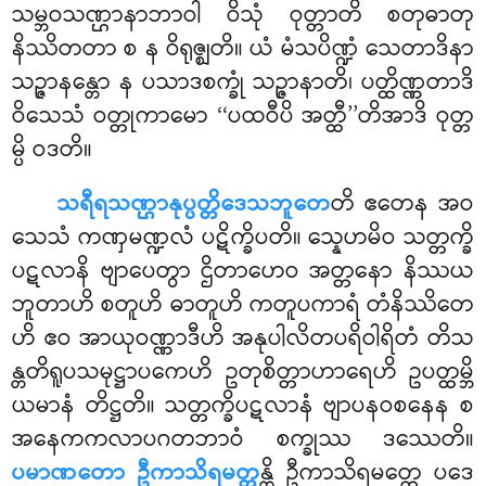
သမ္ဘဝသဏ္ဌာနာဘာဝါ ဝိသုံ ဝုတ္တာတိ စတုဓာတု
နိဿိတတာ စ န ဝိရုဇ္ဈတိ။ ယံ မံသပိဏ္ဍံ သေတာဒိနာ
သဉ္ဇာနန္တော န ပသာဒစက္ခုံ သဉ္ဇာနာတိ၊ ပတ္ထိဏ္ဏတာဒိ
ဝိသေသံ ဝတ္တုကာမော ‘‘ပထဝီပိ အတ္ထီ’’တိအာဒိ ဝုတ္တ
မ္ပိ ဝဒတိ။
သရီရသဏ္ဌာနုပ္ပတ္တိဒေသဘူတေ
တိ ဧတေန အဝ
သေသံ ကဏှမဏ္ဍလံ ပဋိက္ခိပတိ။ သ္နေဟမိဝ သတ္တက္ခိ
ပဋလာနိ ဗျာပေတွာ ဌိတာဟေဝ အတ္တနော နိဿယ
ဘူတာဟိ စတူဟိ ဓာတူဟိ ကတူပကာရံ တံနိဿိတေ
ဟိ ဧဝ အာယုဝဏ္ဏာဒီဟိ အနုပါလိတပရိဝါရိတံ တိသ
န္တတိရူပသမုဋ္ဌာပကေဟိ ဥတုစိတ္တာဟာရေဟိ ဥပတ္ထမ္ဘိ
ယမာနံ တိဋ္ဌတိ။ သတ္တက္ခိပဋလာနံ ဗျာပနဝစနေန စ
အနေကကလာပဂတဘာဝံ စက္ခုဿ ဒဿေတိ။
ပမာဏတော ဦကာသိရမတ္တ
န္တိ ဦကာသိရမတ္တေ ပဒေ