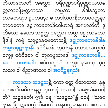
ဘိဃာတောတိ အတ္ထော။ ပရိပုဏ္ဏာပရိပုဏ္ဏာယတန
တ္တဘာဝနိဗ္ဗတ္တကဿ ကမ္မဿ နိဒါနဘူတာ
ကာမတဏှာ ရူပတဏှာ စ တဒါယတနိကဘဝပတ္ထနာ
ဘာဝတော ဒဋ္ဌုကာမတာဒိဝေါဟာရံ အရဟတီတိ ဒု
တိယော နယော သဗ္ဗတ္ထ ဝုတ္တော။ တတ္ထ ဒဋ္ဌုကာမတာ
နိဒါနံ ကမ္မံ သမုဋ္ဌာနမေတေသန္တိ
ဒဋ္ဌုကာမတာနိဒါန
ကမ္မသမုဋ္ဌာနာနိ၊
ဧဝံဝိဓာနံ ဘူတာနံ
ပသာဒလက္ခဏံ
စက္ခု၊ ဧဝံဝိဓော ဝါ ဘူတပ္ပသာဒေါ
ဒဋ္ဌုကာမတာနိ…
ပေ… ပသာဒေါ
။ ဧဝံလက္ခဏံ စက္ခု။ ရူပေသု ပုဂ္ဂ
လဿ ဝါ ဝိညာဏဿ ဝါ
အာဝိဉ္ဆနရသံ
။
ကာယော သဗ္ဗေသ
န္တိ ကော ဧတ္ထ ဝိသေသော၊ နနု
တေဇာဒိအဓိကာနဉ္စ ဘူတာနံ ပသာဒါ သဗ္ဗေသံယေဝါ
တိ? သစ္စမေတံ၊ ဣဒံ ပန ‘‘သဗ္ဗေသ’’န္တိ ဝစနံ ‘‘သမာ
နာန’’န္တိ ဣမမတ္ထံ ဒီပေတိ အနုဝတ္တမာနဿ ဧကဒေ