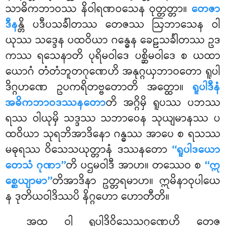
သာဓိကဘာဝဿ နိဝါရဏဝသေန ဝုတ္တတ္တာ။
တေဇာ
ဒီန
န္တိ ပဒီပသင်္ခါတဿ တေဇဿ ဩဘာသေန ဝါ
ယုဿ သဒ္ဒေန ပထဝိယာ ဂန္ဓေန ခေဠသင်္ခါတဿ ဥဒ
ကဿ ရသေနာတိ ပုရိမဝါဒေ ပစ္ဆိမဝါဒေ စ ယထာ
ယောဂံ တံတံဘူတဂုဏေဟိ အနုဂ္ဂယှဘာဝတော ရူပါ
ဒိဂ္ဂဟဏေ ဥပကရိတဗ္ဗတောတိ အတ္ထော။
ရူပါဒီနံ
အဓိကဘာဝဒဿနတော
တိ အဂ္ဂိမှိ ရူပဿ ပဘဿ
ရဿ ဝါယုမှိ သဒ္ဒဿ သဘာဝေန သုယျမာနဿ ပ
ထဝိယာ သုရဘိအာဒိနော ဂန္ဓဿ အာပေ စ ရသဿ
မဓုရဿ ဝိသေသယုတ္တာနံ ဒဿနတော
‘‘ရူပါဒယော
တေသံ ဂုဏာ’’
တိ ပဌမဝါဒီ အာဟ။ တဿေဝ စ
‘‘ဣ
စ္ဆေယျာမာ’’
တိအာဒိနာ ဥတ္တရမာဟ။ ဣမိနာဝုပါယေ
န ဒုတိယဝါဒိဿပိ နိဂ္ဂဟော ဟောတီတိ။
အထ ဝါ ရူပါဒိဝိသေသဂုဏေဟိ တေဇ