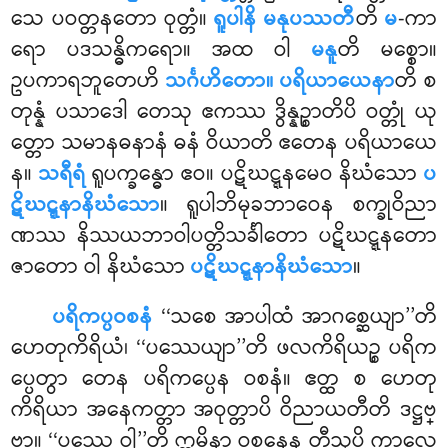
သေ ပဝတ္တနတော ဝုတ္တံ။
ရူပါနိ မနုပဿတီ
တိ
မ
-ကာ
ရော ပဒသန္ဓိကရော။ အထ ဝါ
မနူ
တိ မစ္စော။
ဥပကာရဘူတေဟိ
သင်္ဂဟိတော။ ပရိယာယေနာ
တိ စ
တုန္နံ ပသာဒေါ တေသု ဧကဿ ဒွိန္နဉ္စာတိပိ ဝတ္တုံ ယု
တ္တော သမာနဓနာနံ ဓနံ ဝိယာတိ ဧတေန ပရိယာယေ
န။
သရီရံ
ရူပက္ခန္ဓော ဧဝ။ ပဋိဃဋ္ဋနမေဝ နိဃံသော
ပ
ဋိဃဋ္ဋနာနိဃံသော
။ ရူပါဘိမုခဘာဝေန စက္ခုဝိညာ
ဏဿ နိဿယဘာဝါပတ္တိသင်္ခါတော ပဋိဃဋ္ဋနတော
ဇာတော ဝါ နိဃံသော
ပဋိဃဋ္ဋနာနိဃံသော
။
ပရိကပ္ပဝစနံ
‘‘သစေ အာပါထံ အာဂစ္ဆေယျာ’’တိ
ဟေတုကိရိယံ၊ ‘‘ပဿေယျာ’’တိ ဖလကိရိယဉ္စ ပရိက
ပ္ပေတွာ တေန ပရိကပ္ပေန ဝစနံ။ ဧတ္ထ စ ဟေတု
ကိရိယာ အနေကတ္တာ အဝုတ္တာပိ ဝိညာယတီတိ ဒဋ္ဌဗ္
ဗာ။ ‘‘ပဿေ ဝါ’’တိ ဣမိနာ ဝစနေန တီသုပိ ကာလေ