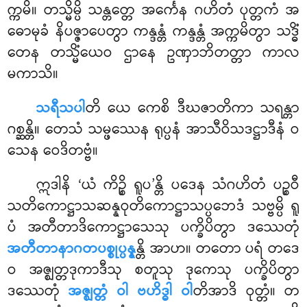
က္ကမိ။ တသ္မိမ္ပိ သန္တတ္တေ အင်္ကေန ဂဟိတံ ပုတ္တကံ အ
ဓောမုခံ နိပဇ္ဇာပေတွာ ကန္ဒန္တံ ကန္ဒန္တံ အက္ကမိတွာ သဒ္ဓိံ
တေန တသ္မိံယေဝ ဌာနေ ဥဏှာဘိတတ္တာ ကာလ
မကာသိ။
သရီသပါ
တိ ယေ ကေစိ ဒီဃဇာတိကာ သရန္တာ
ဂစ္ဆန္တိ။ တေသံ သမ္ဖဿေန ရုပ္ပနံ အာသီဝိသဒဋ္ဌာဒီနံ ဝ
သေန ဝေဒိတဗ္ဗံ။
ဣဒါနိ
‘ယံ ကိဉ္စိ ရူပ’န္တိ ပဒေန သံဂဟိတံ ပဉ္စဝီ
သတိကောဋ္ဌာသဆန္နဝုတိကောဋ္ဌာသပ္ပဘေဒံ သဗ္ဗမ္ပိ ရူ
ပံ အတီတာဒိကောဋ္ဌာသေသု ပက္ခိပိတွာ ဒဿေတုံ
အတီတာနာဂတပစ္စုပ္ပန္န
န္တိ အာဟ။ တတော ပရံ တဒေ
ဝ အဇ္ဈတ္တဒုကာဒီသု စတူသု ဒုကေသု ပက္ခိပိတွာ
ဒဿေတုံ
အဇ္ဈတ္တံ ဝါ ဗဟိဒ္ဓါ ဝါ
တိအာဒိ ဝုတ္တံ။ တ