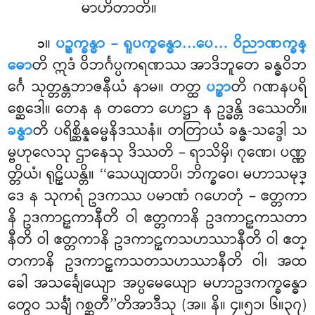
မာဟိတာတိ။
။
ပဉ္စက္ခန္ဓာ – ရူပက္ခန္ဓော…ပေ… ဝိညာဏက္ခန္
၁
ဓော
တိ ဣဒံ ဝိဘင်္ဂပ္ပကရဏဿ အာဒိဘူတေ ခန္ဓဝိဘ
င်္ဂေ သုတ္တန္တဘာဇနီယံ နာမ။ တတ္ထ
ပဉ္စာ
တိ ဂဏနပရိ
စ္ဆေဒေါ။ တေန န တတော ဟေဋ္ဌာ န ဥဒ္ဓန္တိ ဒဿေတိ။
ခန္ဓာ
တိ ပရိစ္ဆိန္နဓမ္မနိဒဿနံ။ တတြာယံ ခန္ဓ-သဒ္ဒေါ သ
မ္ဗဟုလေသု ဌာနေသု ဒိဿတိ – ရာသိမှိ၊ ဂုဏေ၊ ပဏ္ဏ
တ္တိယံ၊ ရုဠှိယန္တိ။ ‘‘သေယျထာပိ၊ ဘိက္ခဝေ၊ မဟာသမုဒ္
ဒေ န သုကရံ ဥဒကဿ ပမာဏံ ဂဟေတုံ – ဧတ္တကာ
နိ ဥဒကာဠှကာနီတိ ဝါ ဧတ္တကာနိ ဥဒကာဠှကသတာ
နီတိ ဝါ ဧတ္တကာနိ ဥဒကာဠှကသဟဿာနီတိ ဝါ ဧတ္
တကာနိ ဥဒကာဠှကသတသဟဿာနီတိ ဝါ၊ အထ
ခေါ အသင်္ချေယျော အပ္ပမေယျော မဟာဥဒကက္ခန္ဓော
တွေဝ
သင်္ချံ
ဂစ္ဆတီ’’တိအာဒီသု (အ။ နိ။ ၄။၅၁၊ ၆။၃၇)