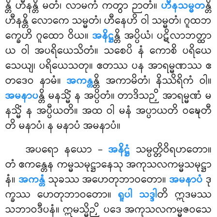
န္တိ ဟီနန္တိ မတံ၊ လာမကံ ကတွာ ဉာတံ။
ဟီနသမ္မတ
န္တိ
ဟီနန္တိ လောကေ သမ္မတံ၊ ဟီနေဟိ ဝါ သမ္မတံ၊ ဂူထဘ
က္ခေဟိ ဂူထော ဝိယ။
အနိဋ္ဌ
န္တိ အပ္ပိယံ၊ ပဋိလာဘတ္ထာ
ယ ဝါ အပရိယေသိတံ။ သစေပိ နံ ကောစိ ပရိယေ
သေယျ၊ ပရိယေသတု။ ဧတဿ ပန အာရမ္မဏဿ ဧ
တဒေဝ နာမံ။
အကန္တ
န္တိ အကာမိတံ၊ နိဿိရိကံ ဝါ။
အမနာပ
န္တိ မနသ္မိံ န အပ္ပိတံ။ တာဒိသဉှိ အာရမ္မဏံ မ
နသ္မိံ န အပ္ပီယတိ။ အထ ဝါ မနံ အပ္ပာယတိ ဝဍ္ဎေတီ
တိ မနာပံ၊ န မနာပံ အမနာပံ။
အပရော နယော –
အနိဋ္ဌံ
သမ္ပတ္တိဝိရဟတော။
တံ ဧကန္တေန ကမ္မသမုဋ္ဌာနေသု အကုသလကမ္မသမုဋ္ဌာ
နံ။
အကန္တံ
သုခဿ အဟေတုဘာဝတော။
အမနာပံ
ဒု
က္ခဿ ဟေတုဘာဝတော။
ရူပါ သဒ္ဒါ
တိ ဣဒမဿ
သဘာဝဒီပနံ။ ဣမသ္မိဉှိ ပဒေ အကုသလကမ္မဇဝသေ