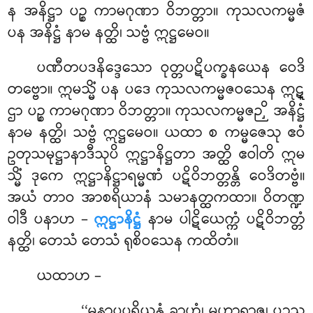
န အနိဋ္ဌာ ပဉ္စ ကာမဂုဏာ ဝိဘတ္တာ။ ကုသလကမ္မဇံ
ပန အနိဋ္ဌံ နာမ နတ္ထိ၊ သဗ္ဗံ ဣဋ္ဌမေဝ။
ပဏီတပဒနိဒ္ဒေသော
ဝုတ္တပဋိပက္ခနယေန ဝေဒိ
တဗ္ဗော။ ဣမသ္မိံ ပန ပဒေ ကုသလကမ္မဇဝသေန ဣဋ္
ဌာ ပဉ္စ ကာမဂုဏာ ဝိဘတ္တာ။ ကုသလကမ္မဇဉှိ အနိဋ္ဌံ
နာမ
နတ္ထိ၊ သဗ္ဗံ ဣဋ္ဌမေဝ။ ယထာ စ ကမ္မဇေသု ဧဝံ
ဥတုသမုဋ္ဌာနာဒီသုပိ ဣဋ္ဌာနိဋ္ဌတာ အတ္ထိ ဧဝါတိ ဣမ
သ္မိံ ဒုကေ ဣဋ္ဌာနိဋ္ဌာရမ္မဏံ ပဋိဝိဘတ္တန္တိ ဝေဒိတဗ္ဗံ။
အယံ တာဝ အာစရိယာနံ သမာနတ္ထကထာ။ ဝိတဏ္ဍ
ဝါဒီ ပနာဟ –
ဣဋ္ဌာနိဋ္ဌံ
နာမ ပါဋိယေက္ကံ ပဋိဝိဘတ္တံ
နတ္ထိ၊ တေသံ တေသံ ရုစိဝသေန ကထိတံ။
ယထာဟ –
‘‘မနာပပရိယန္တံ ခွာဟံ၊ မဟာရာဇ၊ ပဉ္စသု