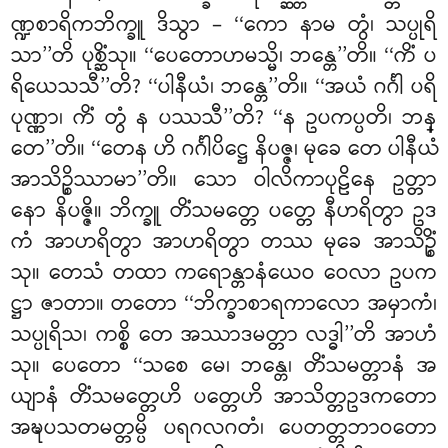
ဏ္ဍစာရိကဘိက္ခူ ဒိသွာ – ‘‘ကော နာမ တွံ၊ သပ္ပုရိ
သာ’’တိ ပုစ္ဆိံသု။ ‘‘ပေတောဟမသ္မိ၊ ဘန္တေ’’တိ။ ‘‘ကိံ ပ
ရိယေသသီ’’တိ? ‘‘ပါနီယံ၊ ဘန္တေ’’တိ။ ‘‘အယံ ဂင်္ဂါ ပရိ
ပုဏ္ဏာ၊ ကိံ တွံ န ပဿသီ’’တိ? ‘‘န ဥပကပ္ပတိ၊ ဘန္
တေ’’တိ။ ‘‘တေန ဟိ ဂင်္ဂါပိဋ္ဌေ နိပဇ္ဇ၊ မုခေ တေ ပါနီယံ
အာသိဉ္စိဿာမာ’’တိ။ သော ဝါလိကာပုဠိနေ ဥတ္တာ
နော နိပဇ္ဇိ။ ဘိက္ခူ တိံသမတ္တေ ပတ္တေ နီဟရိတွာ ဥဒ
ကံ အာဟရိတွာ အာဟရိတွာ တဿ မုခေ အာသိဉ္စိံ
သု။ တေသံ တထာ ကရောန္တာနံယေဝ ဝေလာ ဥပက
ဋ္ဌာ ဇာတာ။ တတော ‘‘ဘိက္ခာစာရကာလော အမှာကံ၊
သပ္ပုရိသ၊ ကစ္စိ တေ အဿာဒမတ္တာ လဒ္ဓါ’’တိ အာဟံ
သု။ ပေတော ‘‘သစေ မေ၊ ဘန္တေ၊ တိံသမတ္တာနံ အ
ယျာနံ တိံသမတ္တေဟိ ပတ္တေဟိ အာသိတ္တဥဒကတော
အဍ္ဎပသတမတ္တမ္ပိ ပရဂလဂတံ၊ ပေတတ္တဘာဝတော