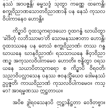
နဿံ အာပဇ္ဇန္တိ၊ ဓမ္မသဒ္ဒံ သုတွာ ကဏ္ဏေ ထကေန္တိ၊
စက္ခုဝိညာဏသောတဝိညာဏာနိ ပန နေသံ ကုသလ
ဝိပါကာနေဝ ဟောန္တိ။
ကိဉ္စာပိ ဂူထသူကရာဒယော ဂူထဂန္ဓံ ဃာယိတွာ
‘ခါဒိတုံ လဘိဿာမာ’တိ သောမနဿဇာတာ ဟောန္တိ၊
ဂူထဒဿနေ ပန တေသံ စက္ခုဝိညာဏံ၊ တဿ ဂန္ဓ
ဃာယနေ ဃာနဝိညာဏံ၊ ရသသာယနေ ဇိဝှာဝိညာ
ဏဉ္စ အကုသလဝိပါကမေဝ ဟောတိ။ ဗန္ဓိတွာ ဝရသ
ယနေ သယာပိတသူကရော စ ကိဉ္စာပိ ဝိရဝတိ၊
သညာဝိပလ္လာသေန ပနဿ ဇဝနသ္မိံယေဝ ဒေါမနဿံ
ဥပ္ပဇ္ဇတိ၊ ကာယဝိညာဏံ ကုသလဝိပါကမေဝ။ ကသ္
မာ? အာရမ္မဏဿ ဣဋ္ဌတာယ။
အပိစ ဒွါရဝသေနာပိ ဣဋ္ဌာနိဋ္ဌတာ ဝေဒိတဗ္ဗာ။