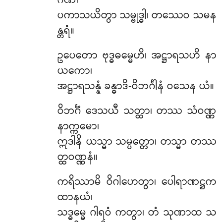
င်္ဂဏိံ၊
ပကာသယိတွာ သမ္ဗုဒ္ဓါ၊ တဿေဝ သမန
န္တရံ။
ဥပေတော ဗုဒ္ဓဓမ္မေဟိ၊ အဋ္ဌာရသဟိ နာ
ယကော၊
အဋ္ဌာရသန္နံ ခန္ဓာဒိ-ဝိဘင်္ဂါနံ ဝသေန ယံ။
ဝိဘင်္ဂံ
ဒေသယီ သတ္ထာ၊ တဿ သံဝဏ္ဏ
နာက္ကမော၊
ဣဒါနိ ယသ္မာ သမ္ပတ္တော၊ တသ္မာ တဿ
တ္ထဝဏ္ဏနံ။
ကရိဿာမိ ဝိဂါဟေတွာ၊ ပေါရာဏဋ္ဌက
ထာနယံ၊
သဒ္ဓမ္မေ ဂါရဝံ ကတွာ၊ တံ သုဏာထ သ