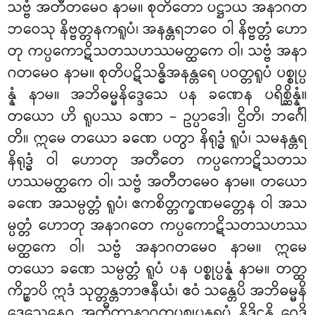
သဗ္ဗံ အတီတမေဝ နာမ။ စုတိတော ပဋ္ဌာယ အနာဂတ
ဘဝေသု နိဗ္ဗတ္တနကရူပံ၊ အနန္တရဘဝေ ဝါ နိဗ္ဗတ္တံ ဟော
တု ကပ္ပကောဋိသတသဟဿမတ္ထကေ ဝါ၊ သဗ္ဗံ အနာ
ဂတမေဝ နာမ။ စုတိပဋိသန္ဓိအနန္တရေ ပဝတ္တရူပံ ပစ္စုပ္ပ
န္နံ နာမ။ အဘိဓမ္မနိဒ္ဒေသေ ပန ခဏေန ပရိစ္ဆိန္နံ။
တယော ဟိ ရူပဿ ခဏာ – ဥပ္ပာဒေါ၊ ဌိတိ၊ ဘင်္ဂေါ
တိ။ ဣမေ တယော ခဏေ ပတွာ နိရုဒ္ဓံ ရူပံ၊ သမနန္တရ
နိရုဒ္ဓံ ဝါ ဟောတု အတီတေ ကပ္ပကောဋိသတသ
ဟဿမတ္ထကေ ဝါ၊ သဗ္ဗံ အတီတမေဝ နာမ။ တယော
ခဏေ အသမ္ပတ္တံ ရူပံ၊ ဧကစိတ္တက္ခဏမတ္တေန ဝါ အသ
မ္ပတ္တံ ဟောတု အနာဂတေ ကပ္ပကောဋိသတသဟဿ
မတ္ထကေ ဝါ၊ သဗ္ဗံ အနာဂတမေဝ နာမ။ ဣမေ
တယော ခဏေ သမ္ပတ္တံ ရူပံ ပန ပစ္စုပ္ပန္နံ နာမ။ တတ္ထ
ကိဉ္စာပိ ဣဒံ သုတ္တန္တဘာဇနီယံ၊ ဧဝံ သန္တေပိ အဘိဓမ္မနိ
ဒ္ဒေသေနေဝ အတီတာနာဂတပစ္စုပ္ပန္နရူပံ နိဒ္ဒိဋ္ဌန္တိ
ဝေဒိ