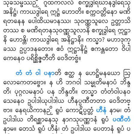
သုခသမ္ဖဿဉှိ ဂူထကလလံ စက္ခုဒွါရဃာနဒွါရေသု
အနိဋ္ဌံ၊ ကာယဒွါရေ ဣဋ္ဌံ ဟောတိ။ စက္ကဝတ္တိနော မဏိ
ရတနေန
ပေါထိယမာနဿ၊ သုဝဏ္ဏသူလေ ဥတ္တာသိ
တဿ စ မဏိရတနသုဝဏ္ဏသူလာနိ စက္ခုဒွါရေ ဣဋ္ဌာ
နိ ဟောန္တိ၊ ကာယဒွါရေ အနိဋ္ဌာနိ။ ကသ္မာ? မဟာဒုက္
ခဿ ဥပ္ပာဒနတော။ ဧဝံ ဣဋ္ဌာနိဋ္ဌံ ဧကန္တတော ဝိပါ
ကေနေဝ ပရိစ္ဆိဇ္ဇတီတိ ဝေဒိတဗ္ဗံ။
တံ တံ ဝါ ပနာ
တိ ဧတ္ထ န ဟေဋ္ဌိမနယော ဩ
လောကေတဗ္ဗော။ န ဟိ ဘဂဝါ သမ္မုတိမနာပံ ဘိန္ဒ
တိ၊ ပုဂ္ဂလမနာပံ ပန ဘိန္ဒတိ။ တသ္မာ တံတံဝါပနဝ
သေနေဝ ဥပါဒါယုပါဒါယ ဟီနပ္ပဏီတတာ ဝေဒိတဗ္
ဗာ။ နေရယိကာနဉှိ ရူပံ
ကောဋိပ္ပတ္တံ
ဟီနံ
နာမ၊ တံ
ဥပါဒါယ တိရစ္ဆာနေသု နာဂသုပဏ္ဏာနံ ရူပံ
ပဏီတံ
နာမ။ တေသံ ရူပံ ဟီနံ၊ တံ ဥပါဒါယ ပေတာနံ ရူပံ ပ