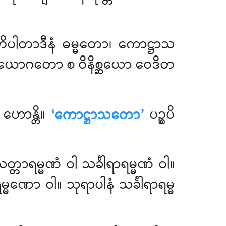
ပါတာဒီနံ ဓမ္မတော၊ ကောဋ္ဌာသ
ောဂတော စ ဝိနိစ္ဆယော ဝေဒိတ
ဟောန္တိ။
‘ကောဋ္ဌာသတော’
ပဉ္စပိ
္တာရမ္မဏံ ဝါ သင်္ခါရာရမ္မဏံ ဝါ။
္မဏော ဝါ။ သုရာပါနံ သင်္ခါရာရမ္မ