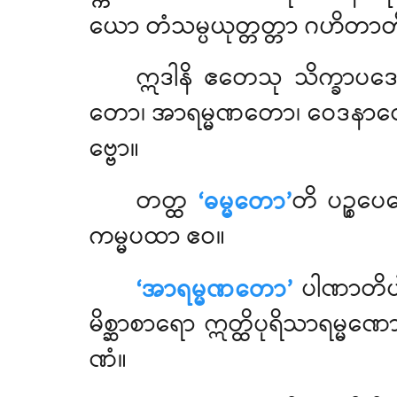
ယော တံသမ္ပယုတ္တတ္တာ ဂဟိတာတ
ဣဒါနိ
ဧတေသု သိက္ခာပဒေ
တော၊ အာရမ္မဏတော၊ ဝေဒနာတေ
ဗ္ဗော။
တတ္ထ
‘ဓမ္မတော’
တိ ပဉ္စပ
ကမ္မပထာ ဧဝ။
‘အာရမ္မဏတော’
ပါဏာတိပါတေ
မိစ္ဆာစာရော ဣတ္ထိပုရိသာရမ္မဏော
ဏံ။