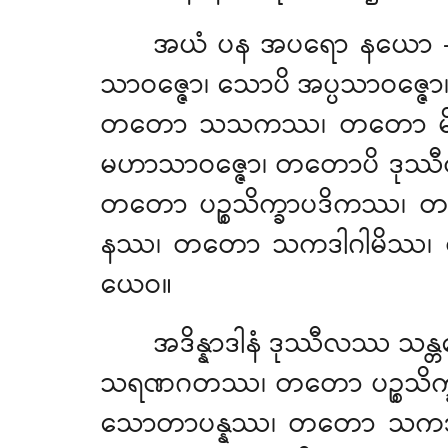
အယံ ပန အပရော နယော – 
သာဝဇ္ဇော၊ သောပိ အပ္ပသာဝဇ
တတော သသကဿ၊ တတော မ
မဟာသာဝဇ္ဇော၊ တတောပိ ဒ
တတော ပဉ္စသိက္ခာပဒိကဿ၊ 
နဿ၊ တတော သကဒါဂါမိဿ၊ 
ယေဝ။
အဒိန္နာဒါနံ ဒုဿီလဿ သန
သရဏဂတဿ၊ တတော ပဉ္စသိက္
သောတာပန္နဿ၊ တတော သကဒါ