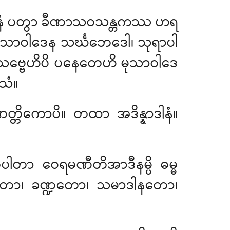
ဒါနံ ပတွာ ခီဏာသဝသန္တကဿ ဟရ
 မုသာဝါဒေန သင်္ဃဘေဒေါ၊ သုရာပါ
 သဗ္ဗေဟိပိ ပနေတေဟိ မုသာဝါဒေ
သံ။
တိကောပိ။ တထာ အဒိန္နာဒါနံ။
ပါတာ ဝေရမဏီတိအာဒီနမ္ပိ ဓမ္မ
တော၊ ခဏ္ဍတော၊ သမာဒါနတော၊