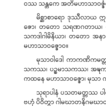
ဝဿ သန္တကေ အတိမဟာသာဝဇ္ဇ
မိစ္ဆာစာရော ဒုဿီလာယ ဣ
ဇော၊ တတော သရဏဂတာယ၊ ပဉ္စသ
သကဒါဂါမိနိယာ၊ တတော အနာဂါ
မဟာသာဝဇ္ဇောဝ။
မုသာဝါဒေါ ကာကဏိကမတ
သကဿ၊ ပဉ္စမာသကဿ၊ အဍ္ဎ
ကထနေ မဟာသာဝဇ္ဇော၊ မုသာ ကထ
သုရာပါနံ ပသတမတ္တဿ ပါန
ဗဟုံ ပိဝိတွာ ဂါမဃာတနိဂမဃာ