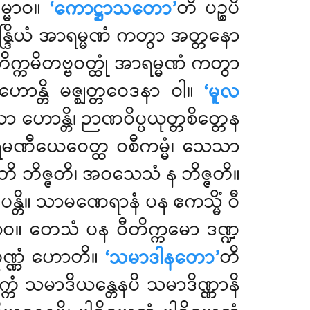
္မာဝ။
‘ကောဋ္ဌာသတော’
တိ ပဉ္စပိ
ြိယံ အာရမ္မဏံ ကတွာ အတ္တနော
ကမိတဗ္ဗဝတ္ထုံ အာရမ္မဏံ ကတွာ
ောန္တိ မဇ္ဈတ္တဝေဒနာ ဝါ။
‘မူလ
ာန္တိ၊ ဉာဏဝိပ္ပယုတ္တစိတ္တေန
ရမဏီယေဝေတ္ထ ဝစီကမ္မံ၊ သေသာ
ာတိ ဘိဇ္ဇတိ၊ အဝသေသံ န ဘိဇ္ဇတိ။
ေန္တိ။ သာမဏေရာနံ ပန ဧကသ္မိံ ဝီ
တိယေဝ။ တေသံ ပန ဝီတိက္ကမော ဒဏ္ဍ
ုဏ္ဏံ ဟောတိ။
‘သမာဒါနတော’
တိ
က္ကံ သမာဒိယန္တေနပိ သမာဒိဏ္ဏာနိ