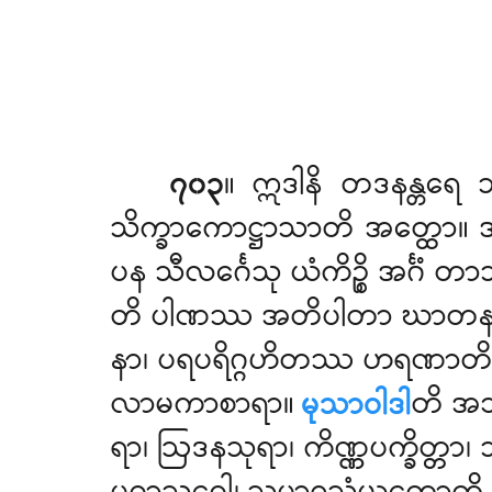
၇၀၃
။ ဣဒါနိ
တဒနန္တရေ သ
သိက္ခာကောဋ္ဌာသာတိ အတ္ထော။ အ
ပန သီလင်္ဂေသု ယံကိဉ္စိ အင်္ဂံ တာသ
တိ ပါဏဿ အတိပါတာ ဃာတနာ
နာ၊ ပရပရိဂ္ဂဟိတဿ ဟရဏာတိ
လာမကာစာရာ။
မုသာဝါဒါ
တိ အ
ရာ၊ ဩဒနသုရာ၊ ကိဏ္ဏပက္ခိတ္တာ၊ 