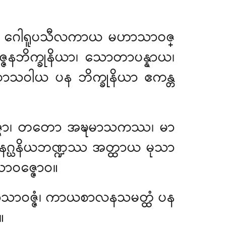
တော ဂေါရူပသီလကာယ မဟာသာဝဇ္
နဘိက္ခုနိယာ၊ သောတာပန္နာယ၊
ာသဝါယ ပန ဘိက္ခုနိယာ ဧကန္တ
ဇော၊ တတော အဍ္ဎမာသကဿ၊ မာ
ဃနိယဘဏ္ဍဿ အတ္ထာယ မုသာ
ာဝဇ္ဇောဝ။
ာသာဝဇ္ဇံ၊ ကာယစာလနသမတ္ထံ ပန
။