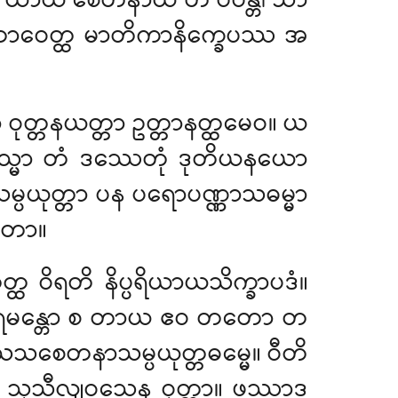
။ ယာယ စေတနာယ တံ ပိဝန္တိ၊ သာ
 တာဝေတ္ထ မာတိကာနိက္ခေပဿ အ
ဋ္ဌာ ဝုတ္တနယတ္တာ ဥတ္တာနတ္ထမေဝ။ ယ
တသ္မာ တံ ဒဿေတုံ ဒုတိယနယော
္ပယုတ္တာ ပန ပရောပဏ္ဏာသဓမ္မာ
တော။
တ္ထ ဝိရတိ နိပ္ပရိယာယသိက္ခာပဒံ။
ိရမန္တော စ တာယ ဧဝ တတော တ
စေတနာသမ္ပယုတ္တဓမ္မေ။ ဝီတိ
 သုသီလျဝသေန ဝုတ္တာ။ ဖဿာဒ