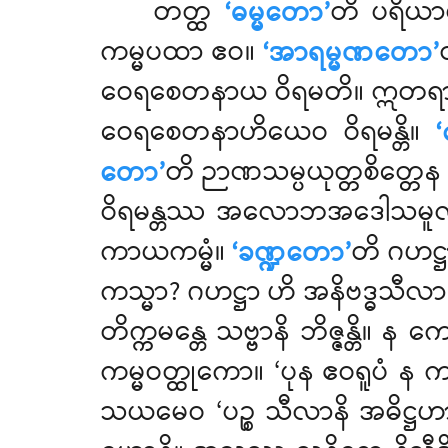
တတ္ထ
‘ဓမ္မတော’
တိ ပရိယာ
ကမ္မပထာ ဧဝ။
‘အာရမ္မဏတော’
ဝေရစေတနာယ ဝိရမတိ။ ဣတရာသုပိ
ဝေရစေတနာဟိယေဝ ဝိရမန္တိ။
တော’
တိ ဉာဏသမ္ပယုတ္တစိတ္တေ
ဝိရမန္တဿ အလောဘအဒေါသမူလာ
ကာယကမ္မံ။
‘ခဏ္ဍတော’
တိ ဂဟဋ္ဌ
ကသ္မာ? ဂဟဋ္ဌာ ဟိ အနိဗဒ္ဓသီလာ 
တိက္ကမန္တေ သဗ္ဗာနိ ဘိဇ္ဇန္တိ။
ကမ္မဝတ္ထုကော။ ‘ပုန ဧဝရူပံ န
သယမေဝ ‘ပဉ္စ သီလာနိ အဓိဋ္ဌဟာမီ