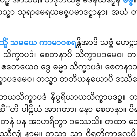
 ပဉ္စ အာသဝါ။ တဒုဘယမ္ပိ မဒနီယဋ္ဌေန
မဇ္ဇံ
္မာ သုရာမေရယမဇ္ဇပမာဒဋ္ဌာနာ။ အယံ
သ္မိံ သမယေ ကာမာဝစရ
န္တိအာဒိ သဗ္ဗံ ဟေ
 သိက္ခာပဒံ၊ စေတနာပိ သိက္ခာပဒမေဝ၊ 
ေယေဝ ဒွေ ဓမ္မာ သိက္ခာပဒံ၊ စေတနာသမ
သိက္ခာပဒမေဝ၊ တသ္မာ တတိယနယောပိ ဒဿိ
ိယာယသိက္ခာပဒံ နိပ္ပရိယာယသိက္ခာပဒဉ္စ။ တ
ီ’’တိ
ပါဠိယံ အာဂတာ၊ နော စေတနာ။ ဝ
တနံ ပန အာဟရိတွာ ဒဿေသိ။ တထာ သေသ
ဿီလျံ နာမ။ တသ္မာ သာ ဝိရတိကာလေပိ