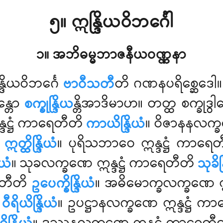
၅။ ဣန္ဒြိယဝိဘင်္ဂေါ
၁။ အဘိဓမ္မဘာဇနီယဝဏ္ဏနာ
ြိယဝိဘင်္ဂေ
ဗာဝီသတီ
တိ ဂဏနပရိစ္ဆေဒေါ
္တော
စက္ခုန္ဒြိယ
န္တိအာဒိမာဟ။ တတ္ထ စက္ခုဒွ
ဋ္ဌံ ကာရေတီတိ
ကာယိန္ဒြိယံ
။ ဝိဇာနနလက္ခ
ိ
ဣတ္ထိန္ဒြိယံ
။ ပုရိသဘာဝေ ဣန္ဒဋ္ဌံ ကာရေ
ိယံ
။ သုခလက္ခဏေ ဣန္ဒဋ္ဌံ ကာရေတီတိ
သုခိန
ေတီတိ
ဥပေက္ခိန္ဒြိယံ
။ အဓိမောက္ခလက္ခဏေ ဣ
ိ
ဝီရိယိန္ဒြိယံ
။ ဥပဋ္ဌာနလက္ခဏေ ဣန္ဒဋ္ဌံ 