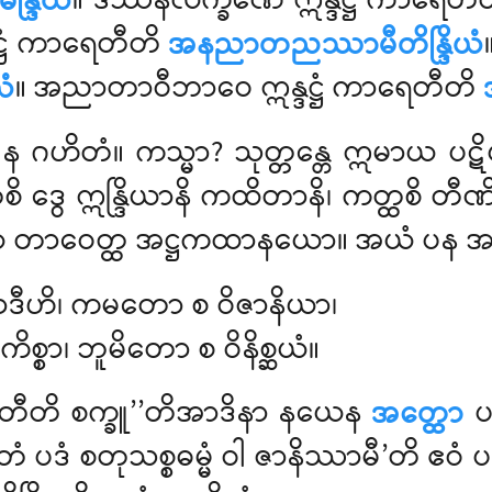
န္ဒြိယံ
။ ဒဿနလက္ခဏေ ဣန္ဒဋ္ဌံ ကာရေတီ
္ဌံ ကာရေတီတိ
အနညာတညဿာမီတိန္ဒြိယံ
ယံ
။ အညာတာဝီဘာဝေ ဣန္ဒဋ္ဌံ ကာရေတီတိ
 န ဂဟိတံ။ ကသ္မာ? သုတ္တန္တေ ဣမာယ ပဋိ
စိ ဒွေ ဣန္ဒြိယာနိ ကထိတာနိ၊ ကတ္ထစိ တီဏိ၊ ကတ
ယံ တာဝေတ္ထ အဋ္ဌကထာနယော။ အယံ ပန 
ဒီဟိ၊ ကမတော စ ဝိဇာနိယာ၊
စာ၊ ဘူမိတော စ ဝိနိစ္ဆယံ။
္ခတီတိ စက္ခူ’’တိအာဒိနာ နယေန
အတ္ထော
ပ
ဒံ စတုသစ္စဓမ္မံ ဝါ ဇာနိဿာမီ’တိ ဧဝံ ပဋ