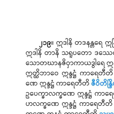
၂၁၉
။ ဣဒါနိ
တဒနန္တရေ ဣန္ဒ
ဣဒါနိ တာနိ သရူပတော ဒဿေန
သောတဃာနဇိဝှာကာယဒွါရေ ဣန္ဒ
ဣတ္ထိဘာဝေ ဣန္ဒဋ္ဌံ ကာရေတီတ
ဏေ ဣန္ဒဋ္ဌံ ကာရေတီတိ
ဇီဝိတိန္ဒြ
ဥပေက္ခာလက္ခဏေ ဣန္ဒဋ္ဌံ ကာရ
ဟလက္ခဏေ ဣန္ဒဋ္ဌံ ကာရေတီတ