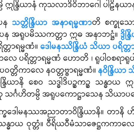
မ္ပိ ဣန္ဒြိယာနံ ကုသလာဒိဝိဘာဂေါ ပါဠိန
 ပန
သတ္တိန္ဒြိယာ အနာရမ္မဏာ
တိ စက္ခုသော
ဒြိယံ ပန အရူပမိဿကတ္တာ ဣဓ အနာဘဋ္ဌံ။
ဒွိန္
ိတ္တာရမ္မဏံ။
ဒေါမနဿိန္ဒြိယံ သိယာ ပရိတ္
ကာလေ ပရိတ္တာရမ္မဏံ ဟောတိ
၊ ရူပါဝစရာရ
ဘ ပဝတ္တိကာလေ နဝတ္တဗ္ဗာရမ္မဏံ။
နဝိန္ဒြိယာ
န္ဒြိယာနိ စေဝ သဒ္ဓါဒိပဉ္စကဉ္စ သန္ဓာယ ဣဒံ
 သင်္ဂဟိတမ္ပိ အရူပကောဋ္ဌာသေန သိယာပက္
က္ခဒေါမနဿအညာတာဝိန္ဒြိယာနိ။ တာနိ ဟိ 
္ဓာယ ဝုတ္တံ။ ဝီရိယဝီမံသာဇေဋ္ဌကကာလေ သိ