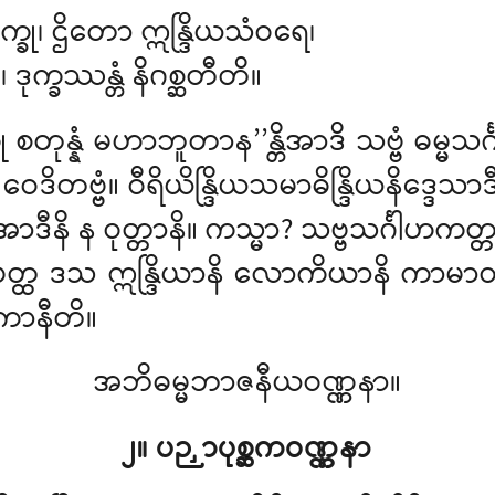
ခု၊ ဌိတော ဣန္ဒြိယသံဝရေ၊
ဒုက္ခဿန္တံ နိဂစ္ဆတီတိ။
ခု စတုန္နံ မဟာဘူတာန’’န္တိအာဒိ သဗ္ဗံ ဓမ္
ဗ္ဗံ။ ဝီရိယိန္ဒြိယသမာဓိန္ဒြိယနိဒ္ဒေသာ
ာဒီနိ န ဝုတ္တာနိ။ ကသ္မာ? သဗ္ဗသင်္ဂါဟကတ
ပေတ္ထ ဒသ ဣန္ဒြိယာနိ လောကိယာနိ ကာမာ
ာနီတိ။
အဘိဓမ္မဘာဇနီယဝဏ္ဏနာ။
၂။ ပဉှာပုစ္ဆကဝဏ္ဏနာ