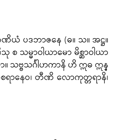
မသင်္ဂဏိယံ ပဒဘာဇနေ (ဓ။ သ။ အဋ္ဌ။
ဒီသု စ သမ္မာဝါယာမော မိစ္ဆာဝါယာ
္တာ။ သဗ္ဗသင်္ဂါဟကာနိ ဟိ ဣဓ ဣန္
ဝစရာနေဝ၊ တီဏိ လောကုတ္တရာနိ၊