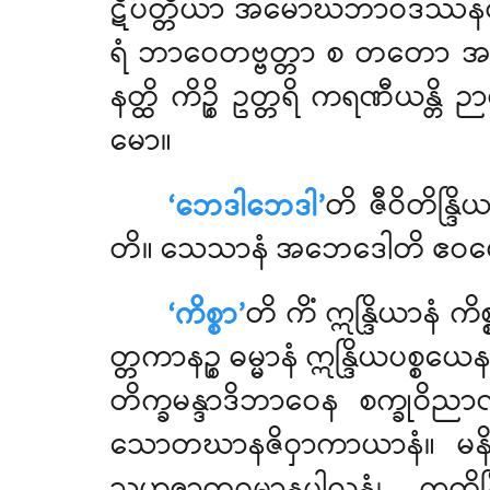
ဋိပတ္တိယာ အမောဃဘာဝဒဿနတ
ရံ ဘာဝေတဗ္ဗတ္တာ စ တတော အ
နတ္ထိ ကိဉ္စိ ဥတ္တရိ
ကရဏီယန္တိ ဉ
မော။
‘ဘေဒါဘေဒါ’
တိ ဇီဝိတိန္ဒြ
တိ။ သေသာနံ အဘေဒေါတိ ဧဝမေတ
‘ကိစ္စာ’
တိ ကိံ ဣန္ဒြိယာနံ 
တ္တကာနဉ္စ ဓမ္မာနံ ဣန္ဒြိယပစ္
တိက္ခမန္ဒာဒိဘာဝေန စက္ခုဝိညာဏာ
သောတဃာနဇိဝှာကာယာနံ။ မနိန