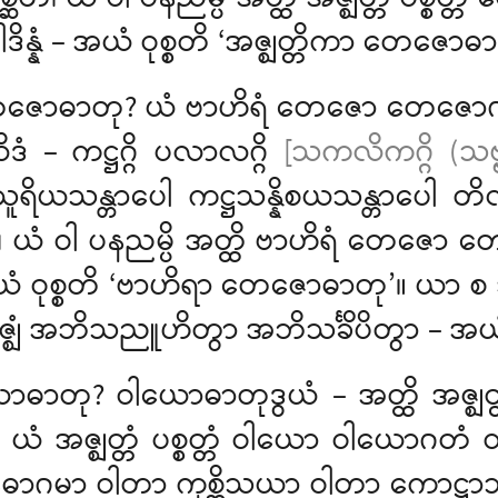
ိ၊ ယံ ဝါ ပနညမ္ပိ အတ္ထိ အဇ္ဈတ္တံ ပစ္စတ
ဒိန္နံ – အယံ ဝုစ္စတိ ‘အဇ္ဈတ္တိကာ တေဇောဓ
ာဓာတု? ယံ ဗာဟိရံ တေဇော တေဇောဂတံ 
ိဒံ – ကဋ္ဌဂ္ဂိ ပလာလဂ္ဂိ
[သကလိကဂ္ဂိ (သဗ္ဗ
တာပေါ သူရိယသန္တာပေါ ကဋ္ဌသန္နိစယသန္တာပေ
ါ၊ ယံ ဝါ ပနညမ္ပိ အတ္ထိ ဗာဟိရံ တေဇော တ
– အယံ ဝုစ္စတိ ‘ဗာဟိရာ တေဇောဓာတု’။ ယာ
စ
 အဘိသညူဟိတွာ အဘိသင်္ခိပိတွာ – အယံ 
ာတု? ဝါယောဓာတုဒွယံ – အတ္ထိ အဇ္ဈတ္
အဇ္ဈတ္တံ ပစ္စတ္တံ ဝါယော ဝါယောဂတံ ထမ္ဘိ
 အဓောဂမာ ဝါတာ ကုစ္ဆိသယာ ဝါတာ ကောဋ္