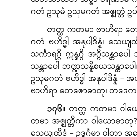
ယိတသာယိတံ သမ္မာ ပရိဏာမံ ဂစ္ဆတ
ဂတံ ဥသုမံ ဥသုမဂတံ အဇ္ဈတ္တံ ဥပါ
တတ္ထ ကတမာ ဗာဟိရာ တေဇေ
ဂတံ ဗဟိဒ္ဓါ အနုပါဒိန္နံ၊ သေယျထ
သင်္ကာရဂ္ဂိ ဣန္ဒဂ္ဂိ အဂ္ဂိသန္
သန္တာပေါ ဘဏ္ဍသန္နိစယသန္တာပေ
ဥသုမဂတံ ဗဟိဒ္ဓါ အနုပါဒိန္နံ 
ဗာဟိရာ တေဇောဓာတု၊ တဒေကဇ္ဈံ
၁၇၆
။ တတ္ထ
ကတမာ ဝါယောဓ
တမာ အဇ္ဈတ္တိကာ ဝါယောဓာတု? ယံ 
သေယျထိဒံ – ဥဒ္ဓင်္ဂမာ ဝါတာ