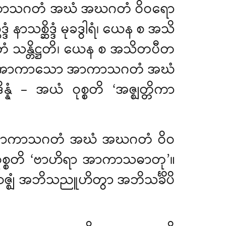
 အာကာသဂတံ အဃံ အဃဂတံ ဝိဝရော
ံ နာသစ္ဆိဒ္ဒံ မုခဒွါရံ၊ ယေန စ အသိ
သန္တိဋ္ဌတိ၊ ယေန စ အသိတပီတ
စ္စတ္တံ အာကာသော အာကာသဂတံ အဃံ
နံ – အယံ ဝုစ္စတိ ‘အဇ္ဈတ္တိကာ
အာကာသဂတံ အဃံ အဃဂတံ ဝိဝ
ယံ ဝုစ္စတိ ‘ဗာဟိရာ အာကာသဓာတု’။
ံ အဘိသညူဟိတွာ အဘိသင်္ခိပိ