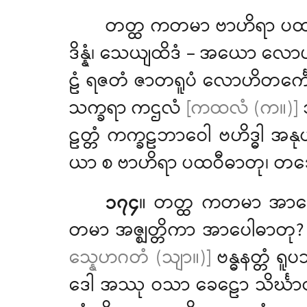
တတ္ထ ကတမာ ဗာဟိရာ ပထဝီဓ
ဒိန္နံ၊ သေယျထိဒံ
– အယော လောဟံ 
ဠံ ရဇတံ ဇာတရူပံ လောဟိတင်္
သက္ခရာ ကဌလံ
[ကထလံ (က။)]
ဘ
ဠတ္တံ ကက္ခဠဘာဝေါ ဗဟိဒ္ဓါ အနု
ယာ စ ဗာဟိရာ ပထဝီဓာတု၊ တဒေကဇ
၁၇၄
။ တတ္ထ
ကတမာ အာပေါဓ
တမာ အဇ္ဈတ္တိကာ အာပေါဓာတု? 
သ္နေဟဂတံ (သျာ။)]
ဗန္ဓနတ္တံ ရူ
ဒေါ အဿု ဝသာ ခေဠော သိင်္ဃာဏိက