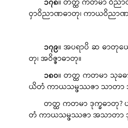
၁၇၈
။ တတ္ထ ကတမာ ဝိညာ
ဝှာဝိညာဏဓာတု၊ ကာယဝိညာဏဓာ
၁၇၉
။ အပရာပိ ဆ ဓာတုယေ
တု၊ အဝိဇ္ဇာဓာတု။
၁၈၀
။ တတ္ထ ကတမာ သုခဓ
ယိတံ ကာယသမ္ဖဿဇာ သာတာ သုခါ 
တတ္ထ ကတမာ
ဒုက္ခဓာတု?
တံ ကာယသမ္ဖဿဇာ အသာတာ ဒုက္ခာ 