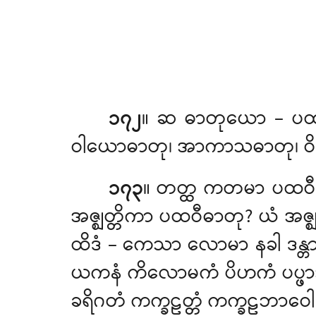
၁၇၂
။ ဆ
ဓာတုယော – ပ
ဝါယောဓာတု၊ အာကာသဓာတု၊ 
၁၇၃
။ တတ္ထ ကတမာ ပထဝီဓာ
အဇ္ဈတ္တိကာ ပထဝီဓာတု? ယံ အဇ္ဈတ္
ထိဒံ – ကေသာ လောမာ နခါ ဒန္တာ
ယကနံ ကိလောမကံ ပိဟကံ ပပ္ဖာသံ အန
ခရိဂတံ ကက္ခဠတ္တံ ကက္ခဠဘာဝေါ အဇ