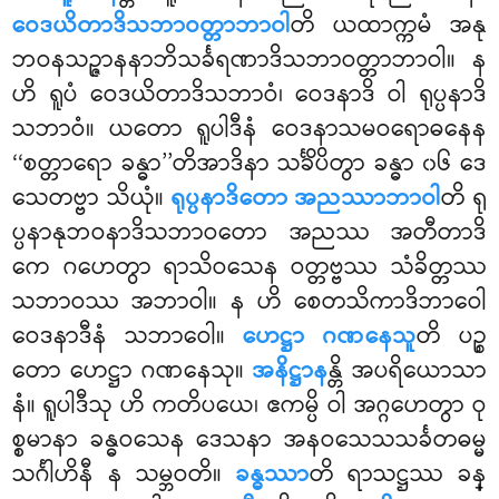
ဝေဒယိတာဒိသဘာဝတ္တာဘာဝါ
တိ ယထာက္ကမံ အနု
ဘဝနသဉ္ဇာနနာဘိသင်္ခရဏာဒိသဘာဝတ္တာဘာဝါ။ န
ဟိ ရူပံ ဝေဒယိတာဒိသဘာဝံ၊ ဝေဒနာဒိ ဝါ ရုပ္ပနာဒိ
သဘာဝံ။ ယတော ရူပါဒီနံ ဝေဒနာသမဝရောဓနေန
‘‘စတ္တာရော ခန္ဓာ’’တိအာဒိနာ သင်္ခိပိတွာ ခန္ဓာ ၀၆ ဒေ
သေတဗ္ဗာ သိယုံ။
ရုပ္ပနာဒိတော အညဿာဘာဝါ
တိ ရု
ပ္ပနာနုဘဝနာဒိသဘာဝတော အညဿ အတီတာဒိ
ကေ ဂဟေတွာ ရာသိဝသေန ဝတ္တဗ္ဗဿ သံခိတ္တဿ
သဘာဝဿ အဘာဝါ။ န ဟိ စေတသိကာဒိဘာဝေါ
ဝေဒနာဒီနံ သဘာဝေါ။
ဟေဋ္ဌာ ဂဏနေသူ
တိ ပဉ္စ
တော ဟေဋ္ဌာ ဂဏနေသု။
အနိဋ္ဌာန
န္တိ အပရိယောသာ
နံ။ ရူပါဒီသု ဟိ ကတိပယေ၊ ဧကမ္ပိ ဝါ အဂ္ဂဟေတွာ ဝု
စ္စမာနာ ခန္ဓဝသေန ဒေသနာ အနဝသေသသင်္ခတဓမ္မ
သင်္ဂါဟိနီ န သမ္ဘဝတိ။
ခန္ဓဿာ
တိ ရာသဋ္ဌဿ ခန္