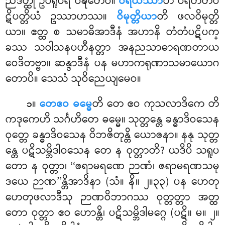
ညဒတ္ထု ဥပရူပရိ ဝဍ္ဎတေဝ။
ဝီရိယဿာ
တိ ပရဟိတပ
ဋိပတ္တိယံ ဥဿာဟဿ။
ဝိမုတ္တိယာ
တိ ဖလဝိမုတ္တိ
ယာ။ ဧတ္ထ စ သမာဓိအာဒီနံ အဟာနိ တံတံပဋိပက္
ခဿ သဝါသနပဟီနတ္တာ အနညသာဓာရဏတာယ
ဝေဒိတဗ္ဗာ။ ဆန္ဒာဒီနံ ပန မဟာကရုဏာသမာယောဂ
တောပိ။ သေသံ သုဝိညေယျမေဝ။
။
တေ
ဧဝ ဓမ္မေ
တိ တေ ဧဝ ကုသလာဒိကေ တိ
၁
ကဒုကေဟိ သင်္ဂဟိတေ ဓမ္မေ။ သုတ္တန္တေ ခန္ဓာဒိဝသေန
ဝုတ္တေ ခန္ဓာဒိဝသေန ဝိဘဇိတုန္တိ ယောဇနာ။ နနု သုတ္တ
န္တေ ပဋိသမ္ဘိဒါဝသေန တေ န ဝုတ္တာတိ? ယဒိပိ သရူပ
တော န ဝုတ္တာ၊ ‘‘ဇရာမရဏေ ဉာဏံ၊ ဇရာမရဏသမု
ဒယေ ဉာဏ’’န္တိအာဒိနာ (သံ။ နိ။ ၂။၃၃) ပန ဟေတု
ဟေတုဖလာဒီသု ဉာဏဝိဘာဂဿ ဝုတ္တတ္တာ အတ္ထ
တော ဝုတ္တာ ဧဝ ဟောန္တိ၊ ပဋိသမ္ဘိဒါမဂ္ဂေ (ပဋိ။ မ။ ၂။