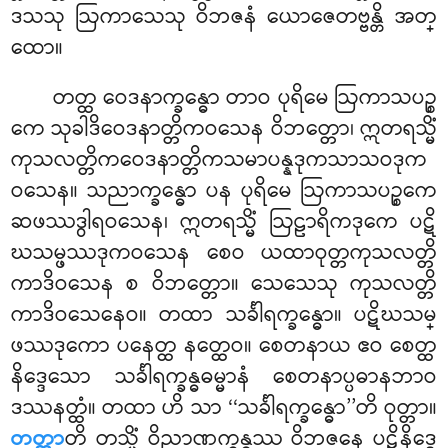
ဒသသု ဩကာသေသု ဝိဘဇနံ ယောဇေတဗ္ဗန္တိ အတ္
ထော။
တတ္ထ ဝေဒနာက္ခန္ဓော တာဝ ပုရိမေ ဩကာသပဉ္စ
ကေ သုခါဒိဝေဒနာတ္တိကဝသေန ဝိဘတ္တော၊ ဣတရသ္မိံ
ကုသလတ္တိကဝေဒနာတ္တိကသမာပန္နဒုကသာသဝဒုက
ဝသေန။ သညာက္ခန္ဓော ပန ပုရိမေ ဩကာသပဉ္စကေ
ဆဖဿဒွါရဝသေန၊ ဣတရသ္မိံ ဩဠာရိကဒုကေ ပဋိ
ဃသမ္ဖဿဒုကဝသေန စေဝ ယထာဝုတ္တကုသလတ္တိ
ကာဒိဝသေန
စ ဝိဘတ္တော။ သေသေသု ကုသလတ္တိ
ကာဒိဝသေနေဝ။ တထာ သင်္ခါရက္ခန္ဓော။ ပဋိဃသမ္
ဖဿဒုကော ပနေတ္ထ နတ္ထေဝ။ စေတနာယ ဧဝ စေတ္ထ
နိဒ္ဒေသော သင်္ခါရက္ခန္ဓဓမ္မာနံ စေတနာပ္ပဓာနဘာဝ
ဒဿနတ္ထံ။ တထာ ဟိ သာ ‘‘သင်္ခါရက္ခန္ဓော’’တိ ဝုတ္တာ။
တတ္ထာ
တိ တသ္မိံ ဝိညာဏက္ခန္ဓဿ ဝိဘဇနေ ပဋိနိဒ္ဒေ