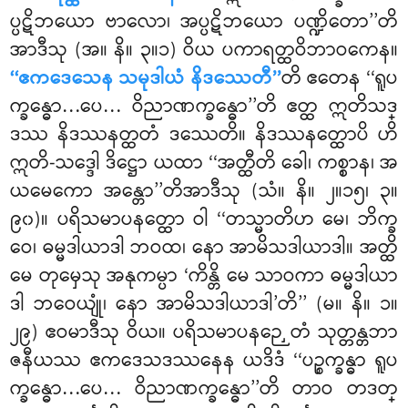
ပ္ပဋိဘယော ဗာလော၊ အပ္ပဋိဘယော ပဏ္ဍိတော’’တိ
အာဒီသု (အ။ နိ။ ၃။၁) ဝိယ ပကာရတ္ထဝိဘာဝကေန။
‘‘ဧကဒေသေန သမုဒါယံ နိဒဿေတီ’’
တိ ဧတေန ‘‘ရူပ
က္ခန္ဓော…ပေ… ဝိညာဏက္ခန္ဓော’’တိ ဧတ္ထ ဣတိသဒ္
ဒဿ နိဒဿနတ္ထတံ ဒဿေတိ။ နိဒဿနတ္ထောပိ ဟိ
ဣတိ-သဒ္ဒေါ ဒိဋ္ဌော ယထာ ‘‘အတ္ထီတိ ခေါ၊ ကစ္စာန၊ အ
ယမေကော အန္တော’’တိအာဒီသု (သံ။ နိ။ ၂။၁၅၊ ၃။
၉၀)။ ပရိသမာပနတ္ထော ဝါ ‘‘တသ္မာတိဟ မေ၊ ဘိက္ခ
ဝေ၊ ဓမ္မဒါယာဒါ ဘဝထ၊ နော အာမိသဒါယာဒါ။ အတ္ထိ
မေ တုမှေသု အနုကမ္ပာ ‘ကိန္တိ မေ သာဝကာ ဓမ္မဒါယာ
ဒါ ဘဝေယျုံ၊ နော အာမိသဒါယာဒါ’တိ’’ (မ။ နိ။ ၁။
၂၉) ဧဝမာဒီသု ဝိယ။ ပရိသမာပနဉှေတံ သုတ္တန္တဘာ
ဇနီယဿ ဧကဒေသဒဿနေန ယဒိဒံ ‘‘ပဉ္စက္ခန္ဓာ ရူပ
က္ခန္ဓော…ပေ… ဝိညာဏက္ခန္ဓော’’တိ တာဝ တဒတ္