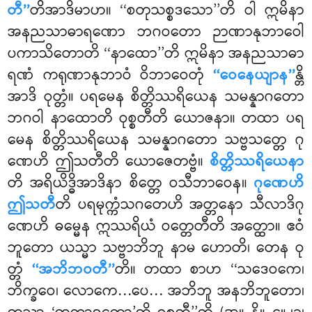
တီ’’
တိအာဒိမာဟ။ ‘‘စတုသစ္စဒသော’’တိ ဝါ ဣမိနာ
အနညသာဓာရဏော ဘဂဝတော ဉာဏာနုဘာဝေါ
ပကာသိတောတိ ‘‘နာထော’’တိ ဣမိနာ အနညသာဓာ
ရဏံ ကရုဏာနုဘာဝံ ဝိဘာဝေတုံ
‘‘ဝေနေယျာန’’
န္တိ
အာဒိ ဝုတ္တံ။ ပရမေန စိတ္တိဿရိယေန သမန္နာဂတော
ဘဂဝါ နာထောတိ ဝုစ္စတီတိ ယောဇနာ။ တထာ ပရ
မေန စိတ္တိဿရိယေန သမန္နာဂတော သဗ္ဗသတ္တေ ဂု
ဏေဟိ ဤသတီတိ ယောဇေတဗ္ဗံ။
စိတ္တိဿရိယေနာ
တိ အရိယိဒ္ဓိအာဒိနာ စိတ္တေ ဝသီဘာဝေန။
ဂုဏေဟိ
ဤသတီ
တိ ပရမုက္ကံသဂတေဟိ အတ္တနော သီလာဒိဂု
ဏေဟိ ဓမ္မေန ဣဿရိယံ ဝတ္တေတီတိ အတ္ထော။ ဧဝံ
ဘူတော ယသ္မာ သဗ္ဗာဘိဘူ နာမ ဟောတိ၊ တေန ဝု
တ္တံ
‘‘အဘိဘဝတီ’’
တိ။ တထာ စာဟ ‘‘သဒေဝကေ၊
ဘိက္ခဝေ၊ လောကေ…ပေ… အဘိဘူ အနဘိဘူတော၊