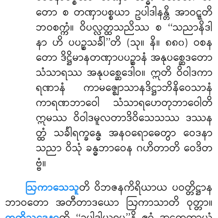
တော စ တဏှာပစ္စယာ ဥပါဒါနန္တိ အာဝဋ္ဋတိ
ဘဝစက္ကံ။ ဝိပလ္လတ္ထသညိဿ စ ‘‘သညာနိဒါ
နာ ဟိ ပပဉ္စသင်္ခါ’’တိ (သု။ နိ။ ၈၈၀) ဝစန
တော ဒိဋ္ဌိမာနတဏှာပပဉ္စာနံ အနုပစ္ဆေဒတော
သံသာရဿ အနုပစ္ဆေဒေါဝ။ ဣတိ ဝိဝါဒကာ
ရဏာနံ ကာမဇ္ဈောသာနဒိဋ္ဌာဘိနိဝေသာနံ
ကာရဏဘာဝေါ သံသာရဟေတုဘာဝေါတိ
ဣမဿ ဝိဝါဒမူလတာဒိဝိသေသဿ ဒဿန
တ္ထံ သင်္ခါရက္ခန္ဓေ အနဝရောဓေတွာ ဝေဒနာ
သညာ ဝိသုံ ခန္ဓဘာဝေန ဂဟိတာတိ ဝေဒိတ
ဗ္ဗံ။
ဩကာသေသူ
တိ
ဝိဘဇနကိရိယာယ ပဝတ္တိဋ္ဌာန
ဘာဝတော အတီတာဒယော ဩကာသာတိ ဝုတ္တာ။