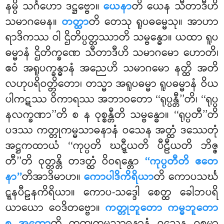
နမ္ပိ သင်္ဂဟော ဒဋ္ဌဗ္ဗော။
ယေနာ
တိ ယေန သီတာဒီဟိ
သမာဂမေန။
တတ္ထာ
တိ တေသု ရူပဓမ္မေသု။ အာဟာ
ရာဒိကဿ ဝါ ဌိတိပ္ပတ္တဿာတိ သမ္ဗန္ဓော။ ယထာ ရူပ
ဓမ္မာနံ ဌိတိက္ခဏေ သီတာဒီဟိ သမာဂမော ဟောတိ၊
ဧဝံ အရူပက္ခန္ဓာနံ အညေဟိ သမာဂမော နတ္ထိ အတိ
လဟုပရိဝတ္တိတော၊ တသ္မာ အရူပဓမ္မာ ရူပဓမ္မာနံ ဝိယ
ပါကဋဿ ဝိကာရဿ အဘာဝတော ‘‘ရုပ္ပန္တီ’’တိ၊ ‘‘ရုပ္ပ
နလက္ခဏာ’’တိ စ န ဝုစ္စန္တီတိ သမ္ဗန္ဓော။ ‘‘ရုပ္ပတီ’’တိ
ပဒဿ ကတ္တုကမ္မသာဓနာနံ ဝသေန အတ္ထံ ဒဿေတုံ
အဋ္ဌကထာယံ ‘‘ကုပ္ပတိ ဃဋ္ဋီယတိ ပီဠီယတိ ဘိဇ္ဇ
တီ’’တိ ဝုတ္တန္တိ တဒတ္ထံ ဝိဝရန္တော
‘‘ကုပ္ပတီတိ ဧတေ
နာ’’
တိအာဒိမာဟ။
ကောပါဒိကိရိယာ
တိ ကောပသင်္ဃ
ဋ္ဋနပီဠနကိရိယာ။ ကောပ-သဒ္ဒေါ စေတ္ထ ခေါဘပရိ
ယာယော ဝေဒိတဗ္ဗော။
ကတ္တုဘူတော ကမ္မဘူတော
စ အတ္ထော
တိ ကတ္တုကမ္မသာဓနာနံ ဝသေန ဝုစ္စမာ