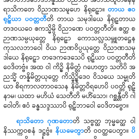
အတီတာဒိဘေဒဘိန္နဿ ပညာယ အဘိသံယူဟနေန
ရာသိကတေ ဝိညာဏသမူဟေ နိရုဠှော။
တာယ ဧဝ
ရုဠှိယာ ပဝတ္တတီ
တိ တာယ သမုဒါယေ နိရုဠှတာယ
တဒဝယဝေ ဧကသ္မိမ္ပိ ဝိညာဏေ ပဝတ္တတီတိ။ ဧတ္ထ စ
ဉာဏသမ္ပယုတ္တေ နိရုဠှော ကောသလ္လသမ္ဘူတဋ္ဌေန
ကုသလဘာဝေါ ဝိယ ဉာဏဝိပ္ပယုတ္တေ ဝိညာဏသမု
ဒါယေ နိရုဠှော တဒေကဒေသေပိ ရုဠှိယာ ပဝတ္တတီတိ
ဝေဒိတဗ္ဗံ။ အထ ဝါ ကိဉ္စိ နိမိတ္တံ ဂဟေတွာ သတိပိ အ
ညသ္မိံ တန္နိမိတ္တယုတ္တေ ကိသ္မိဉ္စိဒေဝ ဝိသယေ သမ္မုတိ
ယာ စိရကာလတာဝသေန နိမိတ္တဝိရဟေပိ ပဝတ္တိ ရုဠှိ
နာမ၊ ယထာ မဟိယံ သေတီတိ မဟိံသော၊ ဂစ္ဆန္တီတိ ဂါ
ဝေါတိ၊ ဧဝံ ခန္ဓသဒ္ဒဿာပိ ရုဠှိဘာဝေါ ဝေဒိတဗ္ဗော။
ရာသိတော ဂုဏတော
တိ သဗ္ဗတ္ထ ဘုမ္မတ္ထေ ဝါ
နိဿက္ကဝစနံ ဒဋ္ဌဗ္ဗံ။
နိယမေတွာ
တိ ဝဝတ္ထပေတွာ။
ပိ