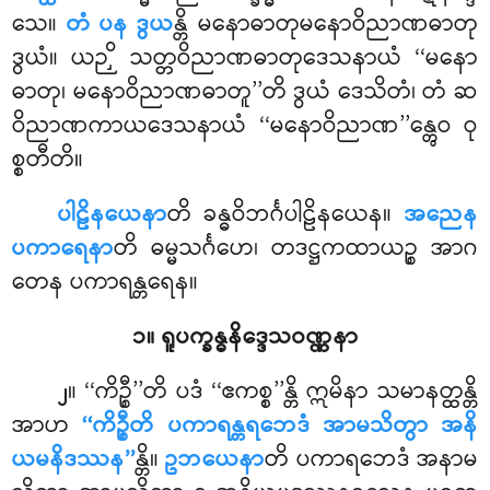
သေ။
တံ ပန ဒွယ
န္တိ မနောဓာတုမနောဝိညာဏဓာတု
ဒွယံ။ ယဉှိ သတ္တဝိညာဏဓာတုဒေသနာယံ ‘‘မနော
ဓာတု၊ မနောဝိညာဏဓာတူ’’တိ ဒွယံ ဒေသိတံ၊ တံ ဆ
ဝိညာဏကာယဒေသနာယံ ‘‘မနောဝိညာဏ’’န္တွေဝ ဝု
စ္စတီတိ။
ပါဠိနယေနာ
တိ ခန္ဓဝိဘင်္ဂပါဠိနယေန။
အညေန
ပကာရေနာ
တိ ဓမ္မသင်္ဂဟေ၊ တဒဋ္ဌကထာယဉ္စ အာဂ
တေန ပကာရန္တရေန။
၁။ ရူပက္ခန္ဓနိဒ္ဒေသဝဏ္ဏနာ
။ ‘‘ကိဉ္စီ’’တိ ပဒံ ‘‘ဧကစ္စ’’န္တိ ဣမိနာ သမာနတ္ထန္တိ
၂
အာဟ
‘‘ကိဉ္စီတိ ပကာရန္တရဘေဒံ အာမသိတွာ အနိ
ယမနိဒဿန’’
န္တိ။
ဥဘယေနာ
တိ ပကာရဘေဒံ အနာမ