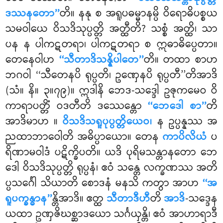
ဒဿနတော’’
တိ။ နနု စ အရူပဓမ္မာနမ္ပိ ဝိရောဓိပစ္စယ
သမဝါယေ ဝိသဒိသုပ္ပတ္တိ အတ္ထီတိ? သစ္စံ အတ္ထိ၊ သာ
ပန န ပါကဋတရာ၊ ပါကဋတရာ စ ဣဓာဓိပ္ပေတာ။
တေနေဝါဟ
‘‘သီတာဒိသန္နိပါတေ’’
တိ။ တထာ စာဟ
ဘဂဝါ ‘‘သီတေနပိ ရုပ္ပတိ၊ ဥဏှေနပိ ရုပ္ပတီ’’တိအာဒိ
(သံ။ နိ။ ၃။၇၉)။ ဣဒါနိ ဘေဒ-သဒ္ဒေါ ဥဇုကမေဝ ဝိ
ကာရာပတ္တိံ ဝဒတီတိ ဒဿေန္တော
‘‘ဘေဒေါ စာ’’
တိ
အာဒိမာဟ
။
ဝိသဒိသရူပုပ္ပတ္တိယေဝ၊
န ဥပ္ပန္နဿ အ
ညထာဘာဝေါတိ အဓိပ္ပာယော။ တေန
ကာပိလိယံ
ပ
ရိဏာမဝါဒံ ပဋိက္ခိပတိ။ ယဒိ ပုရိမသန္တာနတော ဘေ
ဒေါ ဝိသဒိသုပ္ပတ္တိ ရုပ္ပနံ၊ ဧဝံ သန္တေ လက္ခဏဿ အတိ
ပ္ပသင်္ဂေါ သိယာတိ စောဒနံ မနသိ ကတွာ အာဟ
‘‘အ
ရူပက္ခန္ဓာန’’
န္တိအာဒိ။ ဧတ္ထ
သီတာဒီဟီ
တိ
အာဒိ
-သဒ္ဒေန
ယထာ ဥဏှဇိဃစ္ဆာဒယော သင်္ဂယှန္တိ၊ ဧဝံ အာဟာရာဒီ