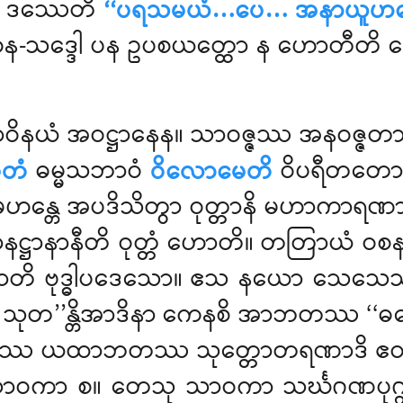
တရံ ဒဿေတိ
‘‘ပရသမယံ…ပေ… အနာယူဟန္တ
ယူဟန-သဒ္ဒေါ ပန ဥပစယတ္ထော န ဟောတီ
ိနယံ အဝဋ္ဌာနေန။ သာဝဇ္ဇဿ အနဝဇ္ဇတာ
္မတံ
ဓမ္မသဘာဝံ
ဝိလောမေတိ
ဝိပရီတတေ
မဟန္တေ အပဒိသိတွာ ဝုတ္တာနိ မဟာကာရဏ
ဌာနဋ္ဌာနာနီတိ ဝုတ္တံ ဟောတိ။ တတြာယံ 
ာတိ ဗုဒ္ဓါပဒေသော။ ဧသ နယော သေသေသ
တ’’န္တိအာဒိနာ ကေနစိ အာဘတဿ ‘‘ဓမ္မော’’တ
? တဿ ယထာဘတဿ သုတ္တောတရဏာဒိ ဧဝ။ ယ
သာဝကာ စ။ တေသု သာဝကာ သင်္ဃဂဏပုဂ္ဂ