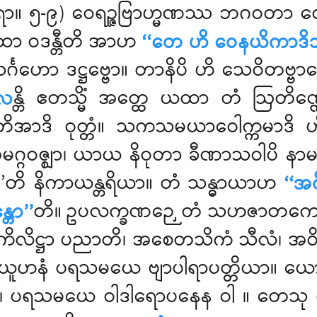
ါရာ။ ၅-၉) ဝေရဉ္ဇဗြာဟ္မဏဿ ဘဂဝတာ ဝေန
ထာ ဝဒန္တီတိ အာဟ
‘‘တေ ဟိ ဝေနယိကာဒိဘာဝ
္ဂဟော ဒဋ္ဌဗ္ဗော။ တာနိပိ ဟိ သေဝိတဗ္ဗာသ
ဍလ
န္တိ ဧတသ္မိံ အတ္ထေ ယထာ တံ ဩတိဏ
တိအာဒိ ဝုတ္တံ။ သကသမယာဝေါက္ကမာဒိ
 အမဂ္ဂဝဇ္ဈာ၊ ယာယ နိဝုတာ ခီဏာသဝါပိ နာမဂေ
တီ’’တိ နိကာယန္တရိယာ။ တံ သန္ဓာယာဟ
‘‘အဝ
ော’’
တိ။ ဥပလက္ခဏဉှေတံ သဟဇာတကေ
သံကိလိဋ္ဌာ ပညာတိ၊ အစေတသိကံ သီလံ၊ အဝိညတ
ယာယူဟနံ ပရသမယေ ဗျာပါရာပတ္တိယာ။ ယေ
ာ၊ ပရသမယေ ဝါဒါရောပနေန ဝါ
။ တေသု ပု