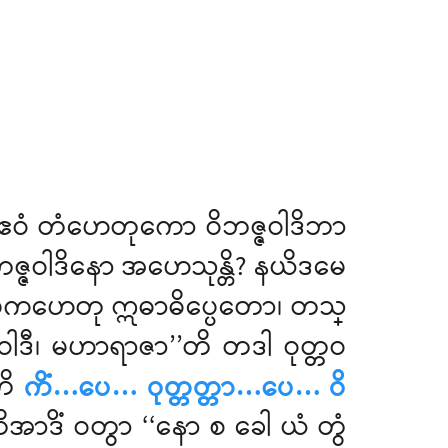
 ဧဝံ တံဟေတုကော ဝိဘဇ္ဇဝါဒိဘာ
ဘဇ္ဇဝါဒိနော အဟေသုန္တိ? နယိဒမေ
ာပကဟေတု ဣဓာဓိပ္ပေတော၊ တသ္
္ဇဝါဒီ၊ မဟာရာဇာ’’တိ တဒါ ဝုတ္တဝ
တိ
ကိံ…ပေ… ဝုတ္တတ္တာ…ပေ… ဝိ
ာဒိံ ဝတွာ ‘‘နော စ ခေါ ယံ တွံ