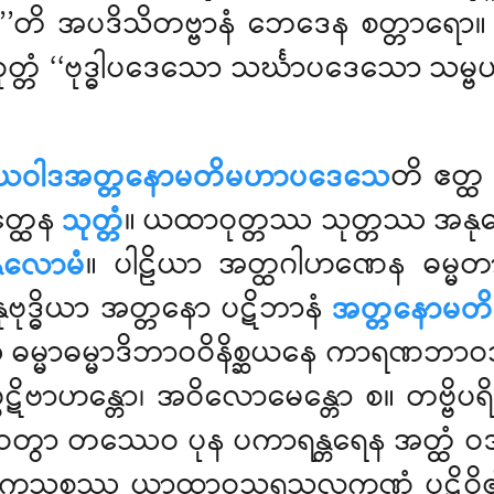
ာ’’တိ အပဒိသိတဗ္ဗာနံ ဘေဒေန စတ္တာရ
မ္ပိ ဝုတ္တံ ‘‘ဗုဒ္ဓါပဒေသော သင်္ဃာပဒေသေ
စရိယဝါဒအတ္တနောမတိမဟာပဒေသေ
တိ ဧတ္ထ
တ္ထေန
သုတ္တံ
။ ယထာဝုတ္တဿ သုတ္တဿ အနု
နုလောမံ
။ ပါဠိယာ အတ္ထဂါဟဏေန ဓမ္မတ
ုဗုဒ္ဓိယာ အတ္တနော ပဋိဘာနံ
အတ္တနောမတ
 ဓမ္မာဓမ္မာဒိဘာဝဝိနိစ္ဆယနေ ကာရ
ပဋိဗာဟန္တော၊ အဝိလောမေန္တော စ။ တဗ
ွာ တဿေဝ ပုန ပကာရန္တရေန အတ္ထံ ဝဒ
ဒုက္ခသစ္စဿ
ယာထာဝသရသလက္ခဏံ ပဋိဝိဇ္ဈိတ