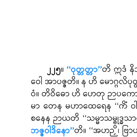
၂၂၅
။
‘‘ဝုတ္တတ္တာ’’
တိ
ဣဒံ န
ဝေါ အာပဇ္ဇတိ။ န ဟိ မောဂ္ဂလိပ
ဝံ။ တိဝိဓော ဟိ ဟေတု ဉာပက
မာ တေန မဟာထေရေန ‘‘ကိံ ဝါဒီ၊ ဘ
စနေန ဉာယတိ ‘‘သမ္မာသမ္ဗုဒ္ဓ
ဘဇ္ဇဝါဒိနော’’
တိ။ ‘‘အဟဉှိ၊ ဗြာ