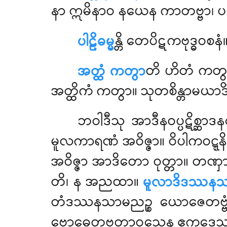
နာ ဣမိနာဝ နယေန ကာတဗ္ဗာ၊ ပဋ
ပါဠိဓမ္မ
န္တိ တေပိဋကဗုဒ္ဓဝစနံ
အတ္ထံ ကတွာ
တိ ဟိတံ ကတ
အတ္ထိကံ ကတွာ။ သုတစိန္တာမယာဒိ
ဘဝါဒီသု အာဒီနဝပ္ပဋိ
မူလကာရဏံ အဝိဇ္ဇာ။ ဝိပါကဝဋ္ဋ
အဝိဇ္ဇာ အာဒိတော ဝုတ္တာ။ တဏ
တိ၊ န အညထာ။
မူလာဒိဒဿနသ
တံဒဿနသာမညဉ္စ ယောဇေတဗ္ဗံ၊ သ
ဗောဓေတဗ္ဗတာဝသေန ဧကဒေသ