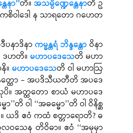
ေနာ’’
တိ။
အသမ္ပိဏ္ဍေန္တေနာ
တိ ဥ
တိ ကေစိဝါဒေါ န သာရတော ဂဟေတ
ဒီပနာဒိနာ
ကမ္မန္တရံ ဘိန္ဒန္တော
ဝိနာ
ာ ဒဟတိ။
မဟာပဒေသေ
တိ မဟာ
ာနိ။
မဟာပဒေသေ
တိ ဝါ မဟာဩ
ဝစနတ္ထော – အပဒိသီယတီတိ အပဒေ
ုပိ။ အတ္ထတော စာယံ မဟာပဒေ
ိ ဝါ ‘‘အဓမ္မော’’တိ ဝါ ဝိနိစ္ဆ
ဒိ ဧဝံ ကထံ စတ္တာရောတိ? ဓ
လဝသေန တိဝိဓာ။ ဧဝံ ‘‘အမုမှာ