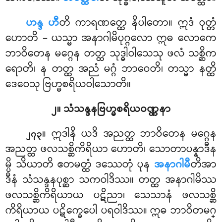
ဟန္ဒ ဟီ
တိ ကာရဏတ္ထေ နိပါတော။ ဣဒံ ဝုတ္တံ
ဟောတိ – ယသ္မာ အနာဂါမိပုဂ္ဂလော ဣဓ လောကေ
ဘာဝိတေန မဂ္ဂေန တတ္ထ သုဒ္ဓါဝါသေသု ဖလံ သစ္ဆိက
ရောတိ၊ န တတ္ထ အညံ မဂ္ဂံ ဘာဝေတိ၊ တသ္မာ နတ္ထိ
ဒေဝေသု ဗြဟ္မစရိယဝါသောတိ။
၂။ သံသန္ဒနဗြဟ္မစရိယဝဏ္ဏနာ
။ ဣဒါနိ
ယဒိ အညတ္ထ ဘာဝိတေန မဂ္ဂေန
၂၇၃
အညတ္ထ ဖလသစ္ဆိကိရိယာ ဟောတိ၊ သောတာပန္နာဒီန
မ္ပိ သိယာတိ ဧတမတ္ထံ ဒဿေတုံ ပုန
အနာဂါမီ
တိအာ
ဒီနံ သံသန္ဒနပုစ္ဆာ သကဝါဒိဿ။ တတ္ထ အနာဂါမိဿ
ဖလသစ္ဆိကိရိယာယ ပဋိညာ၊ သေသာနံ ဖလသစ္ဆိ
ကိရိယာယ ပဋိက္ခေပေါ ပရဝါဒိဿ။ ဣဓ ဘာဝိတမဂ္