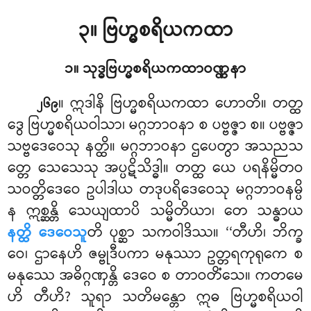
၃။ ဗြဟ္မစရိယကထာ
၁။ သုဒ္ဓဗြဟ္မစရိယကထာဝဏ္ဏနာ
။ ဣဒါနိ
ဗြဟ္မစရိယကထာ ဟောတိ။ တတ္ထ
၂၆၉
ဒွေ ဗြဟ္မစရိယဝါသာ၊ မဂ္ဂဘာဝနာ စ ပဗ္ဗဇ္ဇာ စ။ ပဗ္ဗဇ္ဇာ
သဗ္ဗဒေဝေသု နတ္ထိ။ မဂ္ဂဘာဝနာ ဌပေတွာ အသညသ
တ္တေ သေသေသု အပ္ပဋိသိဒ္ဓါ။ တတ္ထ ယေ ပရနိမ္မိတဝ
သဝတ္တိဒေဝေ ဥပါဒါယ တဒုပရိဒေဝေသု မဂ္ဂဘာဝနမ္ပိ
န ဣစ္ဆန္တိ သေယျထာပိ သမ္မိတိယာ၊ တေ သန္ဓာယ
နတ္ထိ ဒေဝေသူ
တိ ပုစ္ဆာ သကဝါဒိဿ။ ‘‘တီဟိ၊ ဘိက္ခ
ဝေ၊ ဌာနေဟိ ဇမ္ဗုဒီပကာ မနုဿာ ဥတ္တရကုရုကေ စ
မနုဿေ အဓိဂ္ဂဏှန္တိ ဒေဝေ စ တာဝတိံသေ။ ကတမေ
ဟိ တီဟိ? သူရာ သတိမန္တော ဣဓ ဗြဟ္မစရိယဝါ