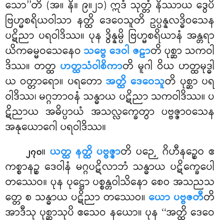
သော’’တိ (အ။ နိ။ ၉။၂၁) ဣဒံ သုတ္တံ နိဿာယ ဒွေပိ
ဗြဟ္မစရိယဝါသာ နတ္ထိ ဒေဝေသူတိ ဥပ္ပန္နလဒ္ဓိဝသေန
ပဋိညာ ပရဝါဒိဿ။ ပုန ဒွိန္နမ္ပိ ဗြဟ္မစရိယာနံ အန္တရာ
ယိကဓမ္မဝသေနေဝ
သဗ္ဗေ ဒေဝါ ဇဠာ
တိ ပုစ္ဆာ သကဝါ
ဒိဿ။ တတ္ထ
ဟတ္ထသံဝါစိကာ
တိ မူဂါ ဝိယ ဟတ္ထမုဒ္ဓါ
ယ ဝတ္တာရော။ ပရတော
အတ္ထိ ဒေဝေသူ
တိ ပုစ္ဆာ ပရ
ဝါဒိဿ၊ မဂ္ဂဘာဝနံ သန္ဓာယ ပဋိညာ သကဝါဒိဿ။ ပ
ဋိညာယ အဓိပ္ပာယံ အသလ္လက္ခေတွာ ပဗ္ဗဇ္ဇာဝသေန
အနုယောဂေါ ပရဝါဒိဿ။
။
ယတ္ထ နတ္ထိ ပဗ္ဗဇ္ဇာ
တိ ပဉှေ ဂိဟီနဉ္စေဝ ဧ
၂၇၀
ကစ္စာနဉ္စ ဒေဝါနံ မဂ္ဂပဋိလာဘံ သန္ဓာယ ပဋိက္ခေပေါ
တဿေဝ။ ပုန ပုဋ္ဌော ပစ္စန္တဝါသိနော စေဝ အသညသ
တ္တေ စ သန္ဓာယ ပဋိညာ တဿေဝ။
ယော ပဗ္ဗဇတီ
တိ
အာဒီသု ပုစ္ဆာသုပိ ဧသေဝ နယော။ ပုန ‘‘အတ္ထိ ဒေဝေ