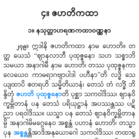
၄။ ဇဟတိကထာ
၁။ နသုတ္တာဟရဏကထာဝဏ္ဏနာ
။ ဣဒါနိ
ဇဟတိကထာ နာမ ဟောတိ။ တ
၂၇၉
တ္ထ ယေသံ ‘‘ဈာနလာဘီ ပုထုဇ္ဇနော သဟ သစ္စာဘိ
သမယာ အနာဂါမီ နာမ ဟောတိ၊ တဿ ပုထုဇ္ဇနကာ
လေယေဝ ကာမရာဂဗျာပါဒါ ပဟီနာ’’တိ လဒ္ဓိ သေ
ယျထာပိ ဧတရဟိ သမ္မိတိယာနံ၊ တေသံ တံ လဒ္ဓိံ ဘိ
န္ဒိတုံ
ဇဟတိ ပုထုဇ္ဇနော
တိ ပုစ္ဆာ သကဝါဒိဿ၊ ဈာနဝိ
က္ခမ္ဘိတာနံ ပန တေသံ ပရိယုဋ္ဌာနံ အပဿန္တဿ ပဋိ
ညာ ပရဝါဒိဿ။ ယသ္မာ ပန တေသံ ဈာနဝိက္ခမ္ဘိတာန
မ္ပိ အနာဂါမိမဂ္ဂေနေဝ အစ္စန္တံ
ပဟာနံ ဟောတိ၊ တသ္မာ
ပုန
အစ္စန္တ
န္တိအာဒိအနုယောဂေါ သကဝါဒိဿ၊ တထာရူ