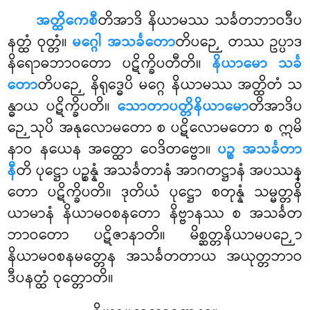
အတ္ထိ
ကေစီ
တိအာဒိ နိယာမဿ သင်္ခတဘာဝဒီပ
နတ္ထံ ဝုတ္တံ။
မဂ္ဂေါ အသင်္ခတော
တိပဉှေ တဿ ဥပ္ပာဒ
နိရောဓဘာဝတော ပဋိက္ခိပတီတိ။
နိယာမော သင်္ခ
တော
တိပဉှေ နိရုဒ္ဓေပိ မဂ္ဂေ နိယာမဿ အတ္ထိတံ သ
န္ဓာယ ပဋိက္ခိပတိ။
သောတာပတ္တိနိယာမော
တိအာဒိပ
ဉှေသုပိ အနုလောမတော စ ပဋိလောမတော စ ဣမိ
နာဝ နယေန အတ္ထော ဝေဒိတဗ္ဗော။
ပဉ္စ အသင်္ခတာ
နီ
တိ ပုဋ္ဌော ပဉ္စန္နံ အသင်္ခတာနံ အာဂတဋ္ဌာနံ အပဿန္
တော ပဋိက္ခိပတိ။ ဒုတိယံ ပုဋ္ဌော စတုန္နံ သမ္မတ္တနိ
ယာမာနံ နိယာမဝစနတော နိဗ္ဗာနဿ စ အသင်္ခတ
ဘာဝတော ပဋိဇာနာတိ။ မိစ္ဆတ္တနိယာမပဉှော
နိယာမဝစနမတ္တေန အသင်္ခတတာယ အယုတ္တဘာဝ
ဒီပနတ္ထံ ဝုတ္တောတိ။