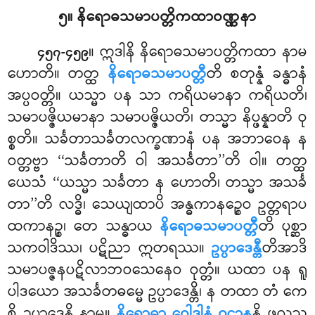
၅။ နိရောဓသမာပတ္တိကထာဝဏ္ဏနာ
။ ဣဒါနိ နိရောဓသမာပတ္တိကထာ နာမ
၄၅၇-၄၅၉
ဟောတိ။ တတ္ထ
နိရောဓသမာပတ္တီ
တိ စတုန္နံ ခန္ဓာနံ
အပ္ပဝတ္တိ။ ယသ္မာ ပန သာ ကရိယမာနာ ကရိယတိ၊
သမာပဇ္ဇိယမာနာ သမာပဇ္ဇိယတိ၊ တသ္မာ နိပ္ဖန္နာတိ ဝု
စ္စတိ။ သင်္ခတာသင်္ခတလက္ခဏာနံ ပန
အဘာဝေန န
ဝတ္တဗ္ဗာ ‘‘သင်္ခတာတိ ဝါ အသင်္ခတာ’’တိ ဝါ။ တတ္ထ
ယေသံ ‘‘ယသ္မာ သင်္ခတာ န ဟောတိ၊ တသ္မာ အသင်္ခ
တာ’’တိ လဒ္ဓိ၊ သေယျထာပိ အန္ဓကာနဉ္စေဝ ဥတ္တရာပ
ထကာနဉ္စ၊ တေ သန္ဓာယ
နိရောဓသမာပတ္တီ
တိ ပုစ္ဆာ
သကဝါဒိဿ၊ ပဋိညာ ဣတရဿ။
ဥပ္ပာဒေန္တီ
တိအာဒိ
သမာပဇ္ဇနပဋိလာဘဝသေနေဝ ဝုတ္တံ။ ယထာ ပန ရူ
ပါဒယော အသင်္ခတဓမ္မေ ဥပ္ပာဒေန္တိ၊ န တထာ တံ ကေ
စိ ဥပ္ပာဒေန္တိ နာမ။
နိရောဓာ ဝေါဒါနံ ဝုဋ္ဌာန
န္တိ ဖလသ