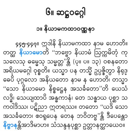
၆။ ဆဋ္ဌဝဂ္ဂေါ
၁။ နိယာမကထာဝဏ္ဏနာ
။ ဣဒါနိ
နိယာမကထာ နာမ ဟောတိ။
၄၄၅-၄၄၇
တတ္ထ
နိယာမော
တိ ‘‘ဘဗ္ဗော နိယာမံ ဩက္ကမိတုံ ကု
သလေသု ဓမ္မေသု သမ္မတ္တ’’န္တိ (ပု။ ပ။ ၁၃) ဝစနတော
အရိယမဂ္ဂေါ ဝုစ္စတိ။ ယသ္မာ ပန တသ္မိံ ဥပ္ပဇ္ဇိတွာ နိရုဒ္
ဓေပိ ပုဂ္ဂလော အနိယတော နာမ န ဟောတိ၊ တသ္မာ
‘‘သော နိယာမော နိစ္စဋ္ဌေန အသင်္ခတော’’တိ ယေသံ
လဒ္ဓိ၊ သေယျထာပိ အန္ဓကာနံ၊ တေ သန္ဓာယ ပုစ္ဆာ သ
ကဝါဒိဿ၊ ပဋိညာ ဣတရဿ။ တတော ‘‘ယဒိ သော
အသင်္ခတော၊ ဧဝရူပေန တေန ဘဝိတဗ္ဗ’’န္တိ ဒီပေန္တော
နိဗ္ဗာန
န္တိအာဒိမာဟ။ သံသန္ဒနပုစ္ဆာ ဥတ္တာနတ္ထာယေဝ။