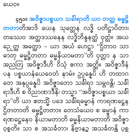
ယေဝ။
။
အဝိဇ္ဇာပစ္စယာ သင်္ခါရာတိ ယာ တတ္ထ ဓမ္မဋ္ဌိ
၄၅၁
တတာ
တိအာဒိ ယေန သုတ္တေန လဒ္ဓိ ပတိဋ္ဌာပိတာ၊
တဿေဝ အတ္ထဒဿနေန လဒ္ဓိဘိန္ဒနတ္ထံ ဝုတ္တံ။ အယ
ဉှေတ္ထ အတ္ထော – ယာ အယံ ဟေဋ္ဌာ ‘‘ဌိတာဝ သာ
ဓာတု ဓမ္မဋ္ဌိတတာ ဓမ္မနိယာမတာ’’တိ ဝုတ္တာ န သာ
အညတြ အဝိဇ္ဇာဒီဟိ ဝိသုံ ဧကာ အတ္ထိ။ အဝိဇ္ဇာဒီနံ
ပန ပစ္စယာနံယေဝေတံ နာမံ။ ဥပ္ပန္နေပိ ဟိ တထာဂ
တေ အနုပ္ပန္နေပိ အဝိဇ္ဇာတော သင်္ခါရာ သမ္ဘဝန္တိ၊ သင်္ခါ
ရာဒီဟိ စ ဝိညာဏာဒီနိ၊ တသ္မာ ‘‘အဝိဇ္ဇာပစ္စယာ သင်္ခါ
ရာ’’တိ
ယာ ဧတသ္မိံ ပဒေ သင်္ခါရဓမ္မာနံ ကာရဏဋ္ဌေန
ဌိတတာတိ ဓမ္မဋ္ဌိတတာ။ တေသံယေဝ စ ဓမ္မာနံ ကာ
ရဏဋ္ဌေနေဝ နိယာမတာတိ ဓမ္မနိယာမတာတိ အဝိဇ္ဇာ
ဝုစ္စတိ။ သာ စ အသင်္ခတာ၊ နိဗ္ဗာနဉ္စ အသင်္ခတန္တိ ပုစ္ဆ