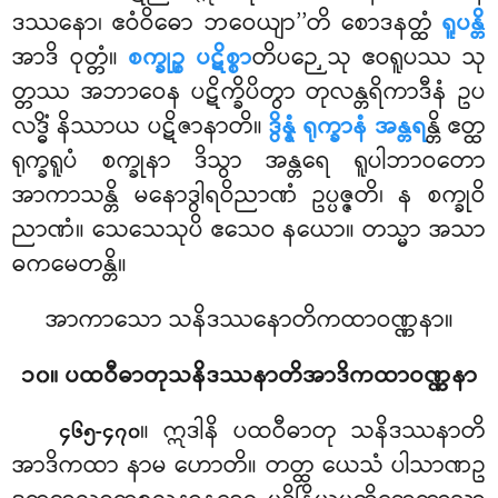
ဒဿနော၊ ဧဝံဝိဓော ဘဝေယျာ’’တိ စောဒနတ္ထံ
ရူပန္တိ
အာဒိ ဝုတ္တံ။
စက္ခုဉ္စ ပဋိစ္စာ
တိပဉှေသု ဧဝရူပဿ သု
တ္တဿ အဘာဝေန ပဋိက္ခိပိတွာ တုလန္တရိကာဒီနံ ဥပ
လဒ္ဓိံ နိဿာယ ပဋိဇာနာတိ။
ဒွိန္နံ ရုက္ခာနံ အန္တရ
န္တိ ဧတ္ထ
ရုက္ခရူပံ စက္ခုနာ ဒိသွာ အန္တရေ ရူပါဘာဝတော
အာကာသန္တိ မနောဒွါရဝိညာဏံ ဥပ္ပဇ္ဇတိ၊ န စက္ခုဝိ
ညာဏံ။ သေသေသုပိ ဧသေဝ နယော။ တသ္မာ အသာ
ဓကမေတန္တိ။
အာကာသော သနိဒဿနောတိကထာဝဏ္ဏနာ။
၁၀။ ပထဝီဓာတုသနိဒဿနာတိအာဒိကထာဝဏ္ဏနာ
။ ဣဒါနိ
ပထဝီဓာတု သနိဒဿနာတိ
၄၆၅-၄၇၀
အာဒိကထာ နာမ ဟောတိ။ တတ္ထ ယေသံ ပါသာဏဥ