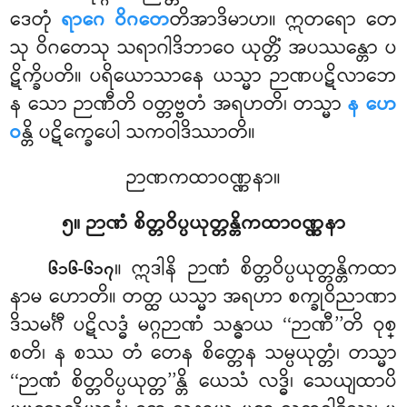
ဒေတုံ
ရာဂေ ဝိဂတေ
တိအာဒိမာဟ။ ဣတရော တေ
သု ဝိဂတေသု သရာဂါဒိဘာဝေ ယုတ္တိံ
အပဿန္တော ပ
ဋိက္ခိပတိ။ ပရိယောသာနေ ယသ္မာ ဉာဏပဋိလာဘေ
န သော ဉာဏီတိ ဝတ္တဗ္ဗတံ အရဟတိ၊ တသ္မာ
န ဟေ
ဝ
န္တိ ပဋိက္ခေပေါ သကဝါဒိဿာတိ။
ဉာဏကထာဝဏ္ဏနာ။
၅။ ဉာဏံ စိတ္တဝိပ္ပယုတ္တန္တိကထာဝဏ္ဏနာ
။ ဣဒါနိ
ဉာဏံ စိတ္တဝိပ္ပယုတ္တန္တိကထာ
၆၁၆-၆၁၇
နာမ ဟောတိ။ တတ္ထ ယသ္မာ အရဟာ စက္ခုဝိညာဏာ
ဒိသမင်္ဂီ ပဋိလဒ္ဓံ မဂ္ဂဉာဏံ သန္ဓာယ ‘‘ဉာဏီ’’တိ ဝုစ္
စတိ၊ န စဿ တံ တေန စိတ္တေန သမ္ပယုတ္တံ၊ တသ္မာ
‘‘ဉာဏံ စိတ္တဝိပ္ပယုတ္တ’’န္တိ ယေသံ လဒ္ဓိ၊ သေယျထာပိ