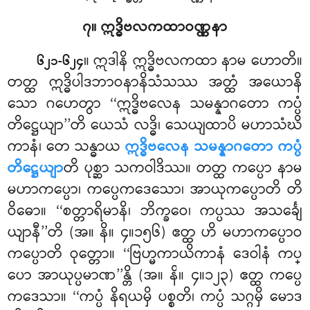
၇။ ဣဒ္ဓိဗလကထာဝဏ္ဏနာ
။ ဣဒါနိ
ဣဒ္ဓိဗလကထာ နာမ ဟောတိ။
၆၂၁-၆၂၄
တတ္ထ ဣဒ္ဓိပါဒဘာဝနာနိသံသဿ အတ္ထံ အယောနိ
သော ဂဟေတွာ ‘‘ဣဒ္ဓိဗလေန သမန္နာဂတော ကပ္ပံ
တိဋ္ဌေယျာ’’တိ ယေသံ လဒ္ဓိ၊ သေယျထာပိ မဟာသံဃိ
ကာနံ၊ တေ သန္ဓာယ
ဣဒ္ဓိဗလေန သမန္နာဂတော ကပ္ပံ
တိဋ္ဌေယျာ
တိ ပုစ္ဆာ သကဝါဒိဿ။ တတ္ထ ကပ္ပော နာမ
မဟာကပ္ပော၊ ကပ္ပေကဒေသော၊ အာယုကပ္ပောတိ တိ
ဝိဓော။ ‘‘စတ္တာရိမာနိ၊ ဘိက္ခဝေ၊ ကပ္ပဿ အသင်္ချေ
ယျာနီ’’တိ (အ။ နိ။ ၄။၁၅၆) ဧတ္ထ ဟိ မဟာကပ္ပောဝ
ကပ္ပောတိ ဝုတ္တော။ ‘‘ဗြဟ္မကာယိကာနံ ဒေဝါနံ ကပ္
ပော အာယုပ္ပမာဏ’’န္တိ (အ။ နိ။ ၄။၁၂၃) ဧတ္ထ ကပ္ပေ
ကဒေသာ။ ‘‘ကပ္ပံ နိရယမှိ ပစ္စတိ၊ ကပ္ပံ သဂ္ဂမှိ မောဒ