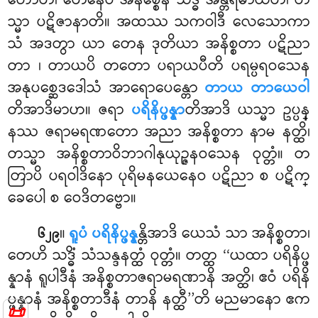
ဟောတိ၊ တေနေဝ အနိစ္စေန သဒ္ဓိံ အန္တရဓာယတိ၊ တ
သ္မာ ပဋိဇာနာတိ။ အထဿ သကဝါဒီ လေသောကာ
သံ အဒတွာ ယာ တေန ဒုတိယာ အနိစ္စတာ ပဋိညာ
တာ
၊ တာယပိ တတော ပရာယပီတိ ပရမ္ပရဝသေန
အနုပစ္ဆေဒဒေါသံ အာရောပေန္တော
တာယ တာယေဝါ
တိအာဒိမာဟ။ ဇရာ
ပရိနိပ္ဖန္နာ
တိအာဒိ ယသ္မာ ဥပ္ပန္
နဿ ဇရာမရဏတော အညာ အနိစ္စတာ နာမ နတ္ထိ၊
တသ္မာ အနိစ္စတာဝိဘာဂါနုယုဉ္ဇနဝသေန ဝုတ္တံ။ တ
တြာပိ ပရဝါဒိနော ပုရိမနယေနေဝ ပဋိညာ စ ပဋိက္
ခေပေါ စ ဝေဒိတဗ္ဗော။
။
ရူပံ ပရိနိပ္ဖန္န
န္တိအာဒိ ယေသံ သာ အနိစ္စတာ၊
၆၂၉
တေဟိ သဒ္ဓိံ သံသန္ဒနတ္ထံ ဝုတ္တံ။ တတ္ထ ‘‘ယထာ ပရိနိပ္ဖ
န္နာနံ ရူပါဒီနံ အနိစ္စတာဇရာမရဏာနိ အတ္ထိ၊ ဧဝံ ပရိနိ
ပ္ဖန္နာနံ အနိစ္စတာဒီနံ တာနိ နတ္ထီ’’တိ မညမာနော ဧက
📜