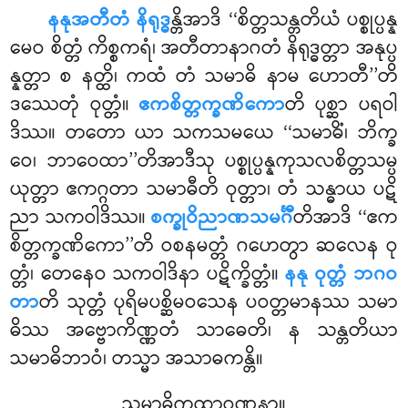
နနု
အတီတံ နိရုဒ္ဓ
န္တိအာဒိ ‘‘စိတ္တသန္တတိယံ ပစ္စုပ္ပန္န
မေဝ စိတ္တံ ကိစ္စကရံ၊ အတီတာနာဂတံ နိရုဒ္ဓတ္တာ အနုပ္ပ
န္နတ္တာ စ နတ္ထိ၊ ကထံ တံ သမာဓိ နာမ ဟောတီ’’တိ
ဒဿေတုံ ဝုတ္တံ။
ဧကစိတ္တက္ခဏိကော
တိ ပုစ္ဆာ ပရဝါ
ဒိဿ။ တတော ယာ သကသမယေ ‘‘သမာဓိံ၊ ဘိက္ခ
ဝေ၊ ဘာဝေထာ’’တိအာဒီသု ပစ္စုပ္ပန္နကုသလစိတ္တသမ္ပ
ယုတ္တာ ဧကဂ္ဂတာ သမာဓီတိ ဝုတ္တာ၊ တံ သန္ဓာယ ပဋိ
ညာ သကဝါဒိဿ။
စက္ခုဝိညာဏသမင်္ဂီ
တိအာဒိ ‘‘ဧက
စိတ္တက္ခဏိကော’’တိ ဝစနမတ္တံ ဂဟေတွာ ဆလေန ဝု
တ္တံ၊ တေနေဝ သကဝါဒိနာ ပဋိက္ခိတ္တံ။
နနု ဝုတ္တံ ဘဂဝ
တာ
တိ သုတ္တံ ပုရိမပစ္ဆိမဝသေန ပဝတ္တမာနဿ
သမာ
ဓိဿ အဗ္ဗောကိဏ္ဏတံ သာဓေတိ၊ န သန္တတိယာ
သမာဓိဘာဝံ၊ တသ္မာ အသာဓကန္တိ။
သမာဓိကထာဝဏ္ဏနာ။