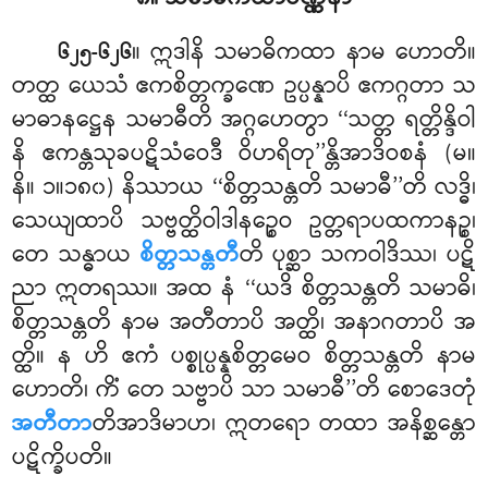
။ ဣဒါနိ
သမာဓိကထာ နာမ ဟောတိ။
၆၂၅-၆၂၆
တတ္ထ ယေသံ ဧကစိတ္တက္ခဏေ ဥပ္ပန္နာပိ ဧကဂ္ဂတာ သ
မာဓာနဋ္ဌေန သမာဓီတိ အဂ္ဂဟေတွာ ‘‘သတ္တ ရတ္တိန္ဒိဝါ
နိ ဧကန္တသုခပဋိသံဝေဒီ ဝိဟရိတု’’န္တိအာဒိဝစနံ (မ။
နိ။ ၁။၁၈၀) နိဿာယ ‘‘စိတ္တသန္တတိ သမာဓီ’’တိ လဒ္ဓိ၊
သေယျထာပိ သဗ္ဗတ္ထိဝါဒါနဉ္စေဝ ဥတ္တရာပထကာနဉ္စ၊
တေ သန္ဓာယ
စိတ္တသန္တတီ
တိ ပုစ္ဆာ သကဝါဒိဿ၊ ပဋိ
ညာ ဣတရဿ။ အထ နံ ‘‘ယဒိ စိတ္တသန္တတိ သမာဓိ၊
စိတ္တသန္တတိ နာမ အတီတာပိ အတ္ထိ၊ အနာဂတာပိ အ
တ္ထိ။ န ဟိ ဧကံ ပစ္စုပ္ပန္နစိတ္တမေဝ စိတ္တသန္တတိ နာမ
ဟောတိ၊ ကိံ တေ သဗ္ဗာပိ သာ သမာဓီ’’တိ စောဒေတုံ
အတီတာ
တိအာဒိမာဟ၊ ဣတရော တထာ အနိစ္ဆန္တော
ပဋိက္ခိပတိ။