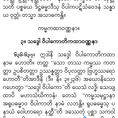
သတိ ပစ္စယေ ဒိဋ္ဌဓမ္မာဒီသု ဝိပါကပဋိသံဝေဒနံ သန္ဓာ
ယ ဝုတ္တံ၊ တသ္မာ အသာဓကန္တိ။
ကမ္မကထာဝဏ္ဏနာ။
၃။ သဒ္ဒေါ ဝိပါကောတိကထာဝဏ္ဏနာ
။ ဣဒါနိ
သဒ္ဒေါ ဝိပါကောတိကထာ
၆၃၆-၆၃၇
နာမ ဟောတိ။ တတ္ထ ‘‘သော တဿ ကမ္မဿ ကတ
တ္တာ ဥပစိတတ္တာ ဥဿန္နတ္တာ ဝိပုလတ္တာ ဗြဟ္မဿရော
ဟောတီ’’တိအာဒီနိ (ဒီ။ နိ။ ၃။၂၃၆) အယောနိသော
ဂဟေတွာ ‘‘သဒ္ဒေါ ဝိပါကော’’တိ ယေသံ လဒ္ဓိ၊ သေယျ
ထာပိ မဟာသံဃိကာနံ၊ တေသံ ‘‘ကမ္မသမုဋ္ဌာနာ
အရူပဓမ္မာဝ ဝိပါကာတိ နာမံ လဘန္တိ။ ရူပဓမ္မေသု ပ
နာယံ ဝေါဟာရော နတ္ထီ’’တိ ဒဿေတုံ ပုစ္ဆာ သကဝါ