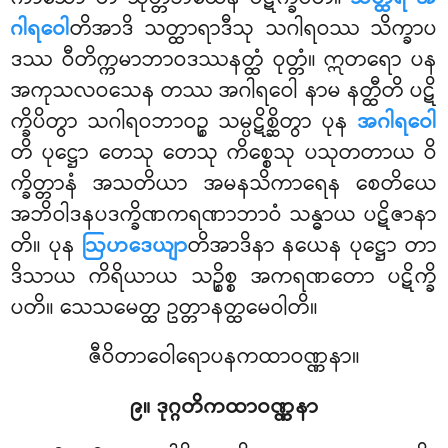
ဂါရဝေါ
တိအာဒိ သတ္ထာရာဒီသု သဂါရဝဿ သိက္ခာပ
ဒဿ ဝီတိက္ကမာဘာဝဒဿနတ္ထံ ဝုတ္တံ။ ဣတရော ပန
အကုသလဝသေန တဿ အဂါရဝေါ နာမ
နတ္ထီတိ ပဋိ
က္ခိပိတွာ သဂါရဝဘာဝဉ္စ သမ္ပဋိစ္ဆိတွာ ပုန
အဂါရဝေါ
တိ ပုဋ္ဌော တေသု တေသု ကိစ္စေသု ပသုတတာယ ဝိ
က္ခိတ္တာနံ အသတိယာ အမနသိကာရေန စေတိယေ
အဘိဝါဒနပဒက္ခိဏကရဏာဘာဝံ သန္ဓာယ ပဋိဇာနာ
တိ။ ပုန
ဩဟဒေယျာ
တိအာဒိနာ နယေန ပုဋ္ဌော တာ
ဒိသာယ ကိရိယာယ သဉ္စိစ္စ အကရဏတော ပဋိက္ခိ
ပတိ။ သေသမေတ္ထ ဥတ္တာနတ္ထမေဝါတိ။
ဇီဝိတာဝေါရောပနကထာဝဏ္ဏနာ။
၉။ ဒုဂ္ဂတိကထာဝဏ္ဏနာ