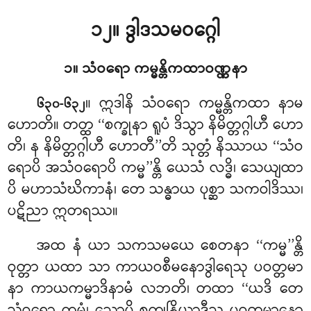
၁၂။ ဒွါဒသမဝဂ္ဂေါ
၁။ သံဝရော ကမ္မန္တိကထာဝဏ္ဏနာ
။ ဣဒါနိ
သံဝရော ကမ္မန္တိကထာ နာမ
၆၃၀-၆၃၂
ဟောတိ။ တတ္ထ ‘‘စက္ခုနာ ရူပံ ဒိသွာ နိမိတ္တဂ္ဂါဟီ
ဟော
တိ၊ န နိမိတ္တဂ္ဂါဟီ ဟောတီ’’တိ သုတ္တံ နိဿာယ ‘‘သံဝ
ရောပိ အသံဝရောပိ ကမ္မ’’န္တိ ယေသံ လဒ္ဓိ၊ သေယျထာ
ပိ မဟာသံဃိကာနံ၊ တေ သန္ဓာယ ပုစ္ဆာ သကဝါဒိဿ၊
ပဋိညာ ဣတရဿ။
အထ နံ ယာ သကသမယေ စေတနာ ‘‘ကမ္မ’’န္တိ
ဝုတ္တာ ယထာ သာ ကာယဝစီမနောဒွါရေသု ပဝတ္တမာ
နာ ကာယကမ္မာဒိနာမံ လဘတိ၊ တထာ ‘‘ယဒိ တေ
သံဝရော ကမ္မံ၊ သောပိ စက္ခုန္ဒြိယာဒီသု ပဝတ္တမာနော