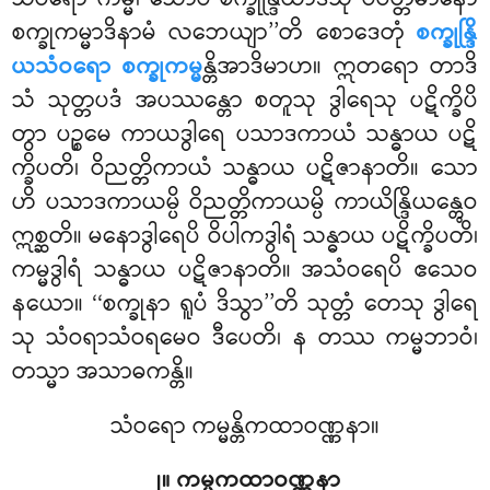
စက္ခုကမ္မာဒိနာမံ လဘေယျာ’’တိ စောဒေတုံ
စက္ခုန္ဒြိ
ယသံဝရော စက္ခုကမ္မ
န္တိအာဒိမာဟ။ ဣတရော တာဒိ
သံ သုတ္တပဒံ အပဿန္တော စတူသု ဒွါရေသု ပဋိက္ခိပိ
တွာ ပဉ္စမေ ကာယဒွါရေ ပသာဒကာယံ သန္ဓာယ ပဋိ
က္ခိပတိ၊ ဝိညတ္တိကာယံ သန္ဓာယ ပဋိဇာနာတိ။ သော
ဟိ ပသာဒကာယမ္ပိ ဝိညတ္တိကာယမ္ပိ ကာယိန္ဒြိယန္တွေဝ
ဣစ္ဆတိ။ မနောဒွါရေပိ ဝိပါကဒွါရံ သန္ဓာယ ပဋိက္ခိပတိ၊
ကမ္မဒွါရံ သန္ဓာယ ပဋိဇာနာတိ။ အသံဝရေပိ ဧသေဝ
နယော။ ‘‘စက္ခုနာ ရူပံ ဒိသွာ’’တိ သုတ္တံ တေသု ဒွါရေ
သု သံဝရာသံဝရမေဝ ဒီပေတိ၊ န တဿ ကမ္မဘာဝံ၊
တသ္မာ အသာဓကန္တိ။
သံဝရော ကမ္မန္တိကထာဝဏ္ဏနာ။
၂။ ကမ္မကထာဝဏ္ဏနာ