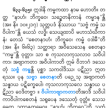
။ ဣဒါနိ ကမ္မကထာ နာမ ဟောတိ။ တ
၆၃၃-၆၃၅
တ္ထ ‘‘နာဟံ၊ ဘိက္ခဝေ၊ သဉ္စေတနိကာနံ
ကမ္မာန’’န္တိ
(အ။ နိ။ ၁၀။၂၁၇) သုတ္တပဒံ နိဿာယ ‘‘သဗ္ဗံ ကမ္မံ သ
ဝိပါက’’န္တိ ယေသံ လဒ္ဓိ၊ သေယျထာပိ မဟာသံဃိကာ
နံ၊ တေသံ ‘‘စေတနာဟံ၊ ဘိက္ခဝေ၊ ကမ္မံ ဝဒါမီ’’တိ
(အ။ နိ။ ၆။၆၃) သတ္ထာရာ အဝိသေသေန စေတနာ
‘‘ကမ္မ’’န္တိ ဝုတ္တာ၊ သာ စ ကုသလာကုသလာဝ သဝိပါ
ကာ၊ အဗျာကတာ အဝိပါကာတိ ဣမံ ဝိဘာဂံ ဒဿေ
တုံ
သဗ္ဗံ ကမ္မ
န္တိ ပုစ္ဆာ သကဝါဒိဿ၊ ပဋိညာ ဣတ
ရဿ။ ပုန
သဗ္ဗာ စေတနာ
တိ ပဉှေသု အဗျာကတံ
သန္ဓာယ ပဋိက္ခေပေါ၊ ကုသလာကုသလေ သန္ဓာယ ပ
ဋိညာ ဝေဒိတဗ္ဗာ
။
ဝိပါကာဗျာကတာ
တိအာဒိ သဝိပါ
ကာဝိပါကစေတနံ သရူပေန ဒဿေတုံ ဝုတ္တံ။ သေသ
မေတ္ထ ဥတ္တာနတ္ထမေဝ။ ‘‘နာဟံ၊ ဘိက္ခဝေ’’တိ သုတ္တံ