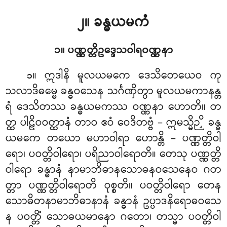
၂။ ခန္ဓယမကံ
၁။ ပဏ္ဏတ္တိဥဒ္ဒေသဝါရဝဏ္ဏနာ
။ ဣဒါနိ မူလယမကေ ဒေသိတေယေဝ ကု
၁
သလာဒိဓမ္မေ ခန္ဓဝသေန သင်္ဂဏှိတွာ မူလယမကာနန္တ
ရံ ဒေသိတဿ ခန္ဓယမကဿ ဝဏ္ဏနာ ဟောတိ။ တ
တ္ထ ပါဠိဝဝတ္ထာနံ တာဝ ဧဝံ ဝေဒိတဗ္ဗံ – ဣမသ္မိဉှိ ခန္ဓ
ယမကေ တယော မဟာဝါရာ ဟောန္တိ – ပဏ္ဏတ္တိဝါ
ရော၊ ပဝတ္တိဝါရော၊ ပရိညာဝါရောတိ။ တေသု
ပဏ္ဏတ္တိ
ဝါရော ခန္ဓာနံ နာမာဘိဓာနသောဓနဝသေနေဝ ဂတ
တ္တာ ပဏ္ဏတ္တိဝါရောတိ ဝုစ္စတိ။ ပဝတ္တိဝါရော တေန
သောဓိတနာမာဘိဓာနာနံ ခန္ဓာနံ ဥပ္ပာဒနိရောဓဝသေ
န ပဝတ္တိံ သောဓယမာနော ဂတော၊ တသ္မာ ပဝတ္တိဝါ