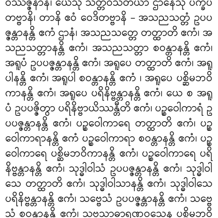
ဝိဿဇ္ဇနာနိ၊ ယေသု သတ္တဝီသတိယာ ဌာနေသု ပက္ခိပိ
တဗ္ဗာနိ၊ တာနိ ဧဝံ ဝေဒိတဗ္ဗာနိ – အသညသတ္တံ ဥပပ
ဇ္ဇန္တာနန္တိ ဧကံ ဌာနံ၊ အသညသတ္တေ တတ္ထာတိ ဧကံ၊ အ
သညသတ္တာနန္တိ ဧကံ၊ အသညသတ္တာ စဝန္တာနန္တိ ဧကံ၊
အရူပံ ဥပပဇ္ဇန္တာနန္တိ ဧကံ၊ အရူပေ တတ္ထာတိ ဧကံ၊ အရူ
ပါနန္တိ ဧကံ၊ အရူပါ စဝန္တာနန္တိ ဧကံ
၊ အရူပေ ပစ္ဆိမဘဝိ
ကာနန္တိ
ဧကံ၊ အရူပေ ပရိနိဗ္ဗန္တာနန္တိ ဧကံ၊ ယေ စ အရူ
ပံ
ဥပပဇ္ဇိတွာ ပရိနိဗ္ဗာယိဿန္တီတိ ဧကံ၊ ပဉ္စဝေါကာရံ ဥ
ပပဇ္ဇန္တာနန္တိ ဧကံ၊ ပဉ္စဝေါကာရေ တတ္ထာတိ ဧကံ၊ ပဉ္စ
ဝေါကာရာနန္တိ ဧကံ ပဉ္စဝေါကာရာ စဝန္တာနန္တိ ဧကံ၊ ပဉ္စ
ဝေါကာရေ ပစ္ဆိမဘဝိကာနန္တိ ဧကံ၊ ပဉ္စဝေါကာရေ ပရိ
နိဗ္ဗန္တာနန္တိ ဧကံ၊ သုဒ္ဓါဝါသံ ဥပပဇ္ဇန္တာနန္တိ ဧကံ၊ သုဒ္ဓါဝါ
သေ တတ္ထာတိ ဧကံ၊ သုဒ္ဓါဝါသာနန္တိ ဧကံ၊ သုဒ္ဓါဝါသေ
ပရိနိဗ္ဗန္တာနန္တိ ဧကံ၊ သဗ္ဗေသံ ဥပပဇ္ဇန္တာနန္တိ ဧကံ၊ သဗ္ဗေ
သံ စဝန္တာနန္တိ ဧကံ၊ သဗ္ဗသာဓာရဏဝသေန ပစ္ဆိမဘဝိ