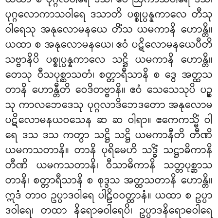
ယထာ စ ပုဂ္ဂလဝါရေ ဒသ၊ ဧဝံ ဩကာသဝါရေ ဒသ၊
ပုဂ္ဂလောကာသဝါရေ ဒသာတိ ပစ္စုပ္ပန္နကာလေ တီသု
ဝါရေသု အနုလောမနယေ တိံသ ယမကာနိ ဟောန္တိ။
ယထာ စ အနုလောမနယေ၊ ဧဝံ ပဋိလောမနယေပီတိ
သဗ္ဗာနိပိ ပစ္စုပ္ပန္နကာလေ သဋ္ဌိ
ယမကာနိ ဟောန္တိ။
တေသု ဝီသပုစ္ဆာသတံ၊ စတ္တာရီသာနိ စ ဒွေ အတ္ထသ
တာနိ ဟောန္တီတိ ဝေဒိတဗ္ဗာနိ။ ဧဝံ သေသေသုပိ ပဉ္စ
သု ကာလဘေဒေသု ပုဂ္ဂလာဒိဘေဒတော အနုလောမ
ပဋိလောမနယဝသေန ဆ ဆ ဝါရာ။ ဧကေကသ္မိံ ဝါ
ရေ ဒသ ဒသ ကတွာ သဋ္ဌိ သဋ္ဌိ ယမကာနီတိ တီဏိ
ယမကသတာနိ။ တာနိ ပုရိမေဟိ သဒ္ဓိံ သဋ္ဌာဓိကာနိ
တီဏိ ယမကသတာနိ၊ ဝီသာဓိကာနိ သတ္တပုစ္ဆာသ
တာနိ၊ စတ္တာရီသာနိ စ စုဒ္ဒသ အတ္ထသတာနိ ဟောန္တိ။
ဣဒံ တာဝ ဥပ္ပာဒဝါရေ ပါဠိဝဝတ္ထာနံ။ ယထာ စ ဥပ္ပာ
ဒဝါရေ၊ တထာ နိရောဓဝါရေပိ၊ ဥပ္ပာဒနိရောဓဝါရေ