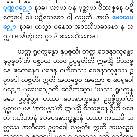
ပုဏ္ဏပဉှော
နာမ။ ယာယ ပန ပုစ္ဆာယ ဝိဿဇ္ဇနေ ပဋိ
က္ခေပေါ ဝါ၊ ပဋိသေဓော ဝါ လဗ္ဘတိ၊ အယံ
မောဃပ
ဉှော
နာမ။ ယသ္မာ ပနေသ အဒဿိယမာနော န သ
က္ကာ ဇာနိတုံ၊ တသ္မာ နံ ဒဿယိဿာမ။
‘ယတ္ထ
ရူပက္ခန္ဓော နုပ္ပဇ္ဇတိ၊ တတ္ထ ဝေဒနာက္ခန္ဓော
နုပ္ပဇ္ဇတီ’တိ ပုစ္ဆာယ တာဝ ဥပ္ပဇ္ဇတီတိ ဣမသ္မိံ ဝိဿဇ္ဇ
နေ ဧကေနေဝ ပဒေန ဂဟိတဿ ဝေဒနာက္ခန္ဓဿ ဥ
ပ္ပာဒေါ လဗ္ဘတိ၊ ဣတိ အယဉ္စေဝ အညော စ ဧဝရူပေါ
ပဉှော ပုရေပဉှောတိ ဝေဒိတဗ္ဗော။ ‘ယဿ ရူပက္ခန္
ဓော ဥပ္ပဇ္ဇိတ္ထ၊ တဿ ဝေဒနာက္ခန္ဓော ဥပ္ပဇ္ဇိတ္ထာ’တိ
ပုစ္ဆာယ ပန ‘အာမန္တာ’တိ ဣမသ္မိံ ဝိဿဇ္ဇနေ ဒွီဟိ ပဒေ
ဟိ ဂဟိတာနံ ရူပဝေဒနာက္ခန္ဓာနံ ယဿ ကဿစိ သ
တ္တဿ အတီတေ ဥပ္ပာဒေါ လဗ္ဘတိ။ ဣတိ အယဉ္စေဝ