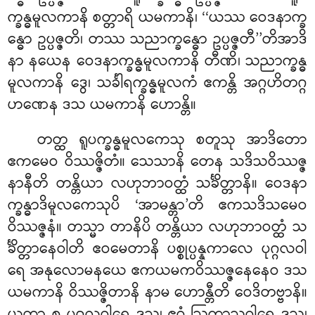
က္ခန္ဓမူလကာနိ စတ္တာရိ ယမကာနိ၊ ‘‘ယဿ ဝေဒနာက္ခ
န္ဓော ဥပ္ပဇ္ဇတိ၊ တဿ သညာက္ခန္ဓော ဥပ္ပဇ္ဇတီ’’တိအာဒိ
နာ နယေန ဝေဒနာက္ခန္ဓမူလကာနိ တီဏိ၊ သညာက္ခန္ဓ
မူလကာနိ ဒွေ၊ သင်္ခါရက္ခန္ဓမူလကံ ဧကန္တိ အဂ္ဂဟိတဂ္ဂ
ဟဏေန ဒသ ယမကာနိ ဟောန္တိ။
တတ္ထ
ရူပက္ခန္ဓမူလကေသု စတူသု အာဒိတော
ဧကမေဝ ဝိဿဇ္ဇိတံ။ သေသာနိ တေန သဒိသဝိဿဇ္ဇ
နာနီတိ တန္တိယာ လဟုဘာဝတ္ထံ သင်္ခိတ္တာနိ။ ဝေဒနာ
က္ခန္ဓာဒိမူလကေသုပိ ‘အာမန္တာ’တိ ဧကသဒိသမေဝ
ဝိဿဇ္ဇနံ။ တသ္မာ တာနိပိ တန္တိယာ လဟုဘာဝတ္ထံ သ
င်္ခိတ္တာနေဝါတိ ဧဝမေတာနိ ပစ္စုပ္ပန္နကာလေ ပုဂ္ဂလဝါ
ရေ အနုလောမနယေ ဧကယမကဝိဿဇ္ဇနေနေဝ ဒသ
ယမကာနိ ဝိဿဇ္ဇိတာနိ
နာမ ဟောန္တီတိ ဝေဒိတဗ္ဗာနိ။