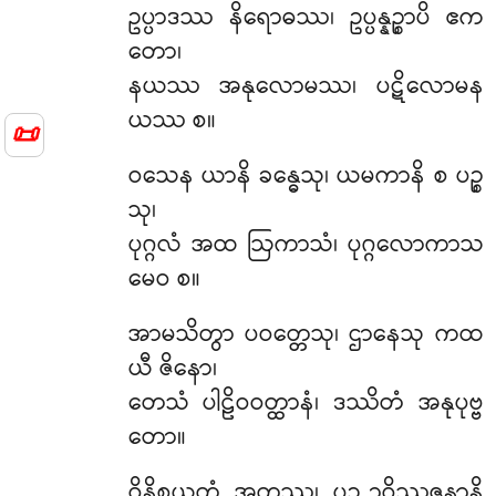
ဥပ္ပာဒဿ နိရောဓဿ၊ ဥပ္ပန္နဉ္စာပိ ဧက
တော၊
နယဿ အနုလောမဿ၊ ပဋိလောမန
ယဿ စ။
📜
ဝသေန
ယာနိ ခန္ဓေသု၊ ယမကာနိ စ ပဉ္စ
သု၊
ပုဂ္ဂလံ အထ ဩကာသံ၊ ပုဂ္ဂလောကာသ
မေဝ စ။
အာမသိတွာ
ပဝတ္တေသု၊ ဌာနေသု ကထ
ယီ ဇိနော၊
တေသံ ပါဠိဝဝတ္ထာနံ၊ ဒဿိတံ အနုပုဗ္ဗ
တော။
ဝိနိစ္ဆယတ္ထံ အတ္ထဿ၊ ပဉှာဝိဿဇ္ဇနာနိ