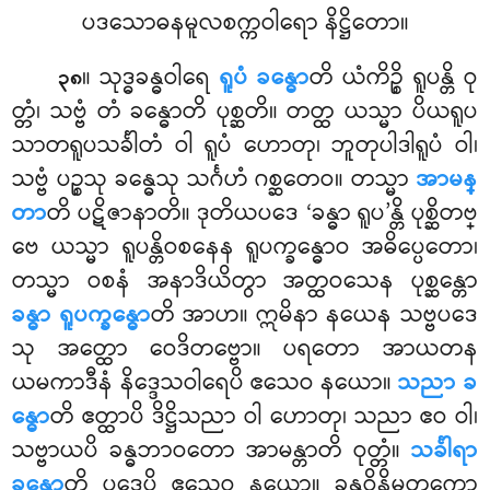
ပဒသောဓနမူလစက္ကဝါရော နိဋ္ဌိတော။
။ သုဒ္ဓခန္ဓဝါရေ
ရူပံ ခန္ဓော
တိ ယံကိဉ္စိ ရူပန္တိ ဝု
၃၈
တ္တံ၊ သဗ္ဗံ တံ ခန္ဓောတိ ပုစ္ဆတိ။ တတ္ထ ယသ္မာ ပိယရူပ
သာတရူပသင်္ခါတံ ဝါ ရူပံ ဟောတု၊ ဘူတုပါဒါရူပံ ဝါ၊
သဗ္ဗံ ပဉ္စသု ခန္ဓေသု သင်္ဂဟံ ဂစ္ဆတေဝ။ တသ္မာ
အာမန္
တာ
တိ ပဋိဇာနာတိ။ ဒုတိယပဒေ ‘ခန္ဓာ ရူပ’န္တိ ပုစ္ဆိတဗ္
ဗေ ယသ္မာ ရူပန္တိဝစနေန ရူပက္ခန္ဓောဝ အဓိပ္ပေတော၊
တသ္မာ ဝစနံ အနာဒိယိတွာ အတ္ထဝသေန ပုစ္ဆန္တော
ခန္ဓာ ရူပက္ခန္ဓော
တိ အာဟ။ ဣမိနာ နယေန သဗ္ဗပဒေ
သု အတ္ထော ဝေဒိတဗ္ဗော။ ပရတော အာယတန
ယမကာဒီနံ နိဒ္ဒေသဝါရေပိ ဧသေဝ နယော။
သညာ ခ
န္ဓော
တိ ဧတ္ထာပိ ဒိဋ္ဌိသညာ ဝါ ဟောတု၊ သညာ ဧဝ ဝါ၊
သဗ္ဗာယပိ ခန္ဓဘာဝတော အာမန္တာတိ ဝုတ္တံ။
သင်္ခါရာ
ခန္ဓော
တိ ပဒေပိ ဧသေဝ နယော။ ခန္ဓဝိနိမုတ္တကော