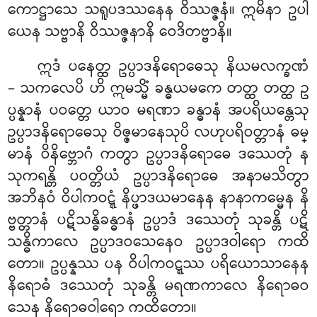
ကောဋ္ဌာသေ သရူပဒဿနေန ဝိဿဇ္ဇနံ။ ဣမိနာ ဥပါ
ယေန သဗ္ဗာနိ ဝိဿဇ္ဇနာနိ ဝေဒိတဗ္ဗာနိ။
ဣဒံ ပနေတ္ထ ဥပ္ပာဒနိရောဓေသု နိယမလက္ခဏံ
– သကလေပိ ဟိ ဣမသ္မိံ ခန္ဓယမကေ တတ္ထ တတ္ထ ဥ
ပ္ပန္နာနံ
ပဝတ္တေ ယာဝ မရဏာ ခန္ဓာနံ အပရိယန္တေသု
ဥပ္ပာဒနိရောဓေသု
ဝိဇ္ဇမာနေသုပိ လဟုပရိဝတ္တာနံ ဓမ္
မာနံ ဝိနိဗ္ဘောဂံ ကတွာ ဥပ္ပာဒနိရောဓေ ဒဿေတုံ န
သုကရန္တိ ပဝတ္တိယံ ဥပ္ပာဒနိရောဓေ အနာမသိတွာ
အဘိနဝံ ဝိပါကဝဋ္ဋံ နိပ္ဖာဒယမာနေန နာနာကမ္မေန နိ
ဗ္ဗတ္တာနံ ပဋိသန္ဓိခန္ဓာနံ ဥပ္ပာဒံ ဒဿေတုံ သုခန္တိ ပဋိ
သန္ဓိကာလေ ဥပ္ပာဒဝသေနေဝ ဥပ္ပာဒဝါရော ကထိ
တော။ ဥပ္ပန္နဿ ပန ဝိပါကဝဋ္ဋဿ ပရိယောသာနေန
နိရောဓံ ဒဿေတုံ သုခန္တိ မရဏကာလေ နိရောဓဝ
သေန နိရောဓဝါရော ကထိတော။