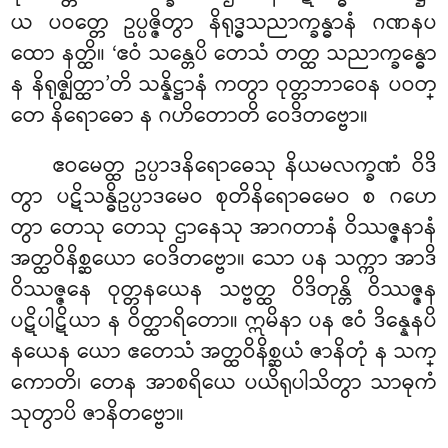
ယ ပဝတ္တေ ဥပ္ပဇ္ဇိတွာ နိရုဒ္ဓသညာက္ခန္ဓာနံ ဂဏနပ
ထော နတ္ထိ။ ‘ဧဝံ သန္တေပိ တေသံ တတ္ထ သညာက္ခန္ဓော
န နိရုဇ္ဈိတ္ထာ’တိ သန္နိဋ္ဌာနံ ကတွာ ဝုတ္တဘာဝေန ပဝတ္
တေ နိရောဓော န ဂဟိတောတိ ဝေဒိတဗ္ဗော။
ဧဝမေတ္ထ ဥပ္ပာဒနိရောဓေသု နိယမလက္ခဏံ ဝိဒိ
တွာ ပဋိသန္ဓိဥပ္ပာဒမေဝ စုတိနိရောဓမေဝ စ ဂဟေ
တွာ တေသု
တေသု ဌာနေသု အာဂတာနံ ဝိဿဇ္ဇနာနံ
အတ္ထဝိနိစ္ဆယော ဝေဒိတဗ္ဗော။ သော ပန သက္ကာ အာဒိ
ဝိဿဇ္ဇနေ ဝုတ္တနယေန သဗ္ဗတ္ထ ဝိဒိတုန္တိ ဝိဿဇ္ဇန
ပဋိပါဋိယာ န ဝိတ္ထာရိတော။ ဣမိနာ ပန ဧဝံ ဒိန္နေနပိ
နယေန ယော ဧတေသံ အတ္ထဝိနိစ္ဆယံ ဇာနိတုံ န သက္
ကောတိ၊ တေန အာစရိယေ ပယိရုပါသိတွာ သာဓုကံ
သုတွာပိ ဇာနိတဗ္ဗော။