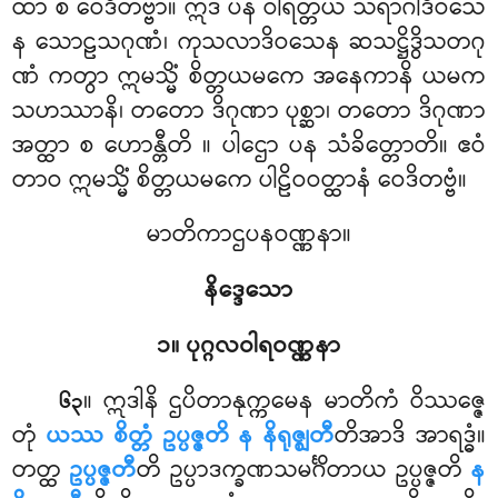
ထာ စ ဝေဒိတဗ္ဗာ။ ဣဒံ ပန ဝါရတ္တယံ သရာဂါဒိဝသေ
န သောဠသဂုဏံ၊ ကုသလာဒိဝသေန ဆသဋ္ဌိဒွိသတဂု
ဏံ ကတွာ ဣမသ္မိံ စိတ္တယမကေ အနေကာနိ ယမက
သဟဿာနိ၊ တတော ဒိဂုဏာ ပုစ္ဆာ၊ တတော ဒိဂုဏာ
အတ္ထာ စ ဟောန္တီတိ
။ ပါဌော ပန သံခိတ္တောတိ။ ဧဝံ
တာဝ ဣမသ္မိံ စိတ္တယမကေ ပါဠိဝဝတ္ထာနံ ဝေဒိတဗ္ဗံ။
မာတိကာဌပနဝဏ္ဏနာ။
နိဒ္ဒေသော
၁။ ပုဂ္ဂလဝါရဝဏ္ဏနာ
။ ဣဒါနိ
ဌပိတာနုက္ကမေန မာတိကံ ဝိဿဇ္ဇေ
၆၃
တုံ
ယဿ စိတ္တံ ဥပ္ပဇ္ဇတိ န နိရုဇ္ဈတီ
တိအာဒိ အာရဒ္ဓံ။
တတ္ထ
ဥပ္ပဇ္ဇတီ
တိ ဥပ္ပာဒက္ခဏသမင်္ဂိတာယ ဥပ္ပဇ္ဇတိ
န