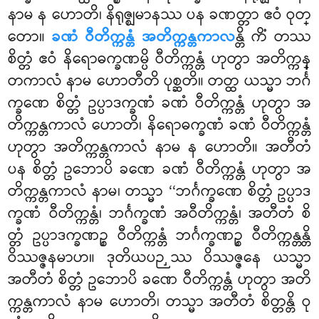
နာမ န ဟောတိ၊ နိရုဇ္ဈမာနဿ ပန ခဏတ္တာ ဧဝံ ဝုတ္
တော။
ခဏံ ဝီတိက္ကန္တံ အတိက္ကန္တကာလ
န္တိ ကိံ တဿ
စိတ္တံ ဧဝံ နိရောဓက္ခဏမ္ပိ ဝီတိက္ကန္တံ ဟုတွာ အတိက္ကန္
တကာလံ နာမ ဟောတီတိ ပုစ္ဆတိ။ တတ္ထ ယသ္မာ ဘင်္ဂ
က္ခဏေ စိတ္တံ ဥပ္ပာဒက္ခဏံ ခဏံ ဝီတိက္ကန္တံ ဟုတွာ အ
တိက္ကန္တကာလံ ဟောတိ၊ နိရောဓက္ခဏံ ခဏံ ဝီတိက္ကန္တံ
ဟုတွာ အတိက္ကန္တကာလံ နာမ န ဟောတိ။ အတီတံ
ပန စိတ္တံ ဥဘောပိ ခဏေ ခဏံ ဝီတိက္ကန္တံ ဟုတွာ အ
တိက္ကန္တကာလံ နာမ၊ တသ္မာ ‘‘ဘင်္ဂက္ခဏေ စိတ္တံ ဥပ္ပာဒ
က္ခဏံ ဝီတိက္ကန္တံ၊ ဘင်္ဂက္ခဏံ အဝီတိက္ကန္တံ၊ အတီတံ စိ
တ္တံ ဥပ္ပာဒက္ခဏဉ္စ ဝီတိက္ကန္တံ ဘင်္ဂက္ခဏဉ္စ ဝီတိက္ကန္တန္တိ
ဝိဿဇ္ဇနမာဟ။ ဒုတိယပဉှဿ ဝိဿဇ္ဇနေ ယသ္မာ
အတီတံ စိတ္တံ ဥဘောပိ ခဏေ ဝီတိက္ကန္တံ ဟုတွာ အတိ
က္ကန္တကာလံ နာမ ဟောတိ၊ တသ္မာ အတီတံ စိတ္တန္တိ ဝု