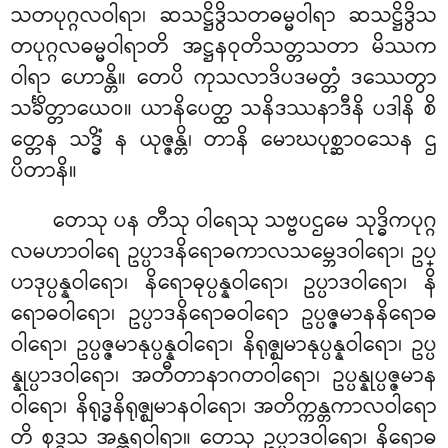
သတပုဂ္ဂလဝါရာ၊ ဆသဋ္ဌိဒွိသတဓမ္မဝါရာ ဆသဋ္ဌိဒွိသ
တပုဂ္ဂလဓမ္မဝါရာတိ အဋ္ဌနဝုတိသတ္တသတာ မိဿက
ဝါရာ ဟောန္တိ။ တေပိ ကုသလာဒိပဒမတ္တံ ဒဿေတွာ
သင်္ခိတ္တာယေဝ။ ယာနိပေတ္ထ သနိဒဿနာဒီနိ ပဒါနိ စိ
တ္တေန သဒ္ဓိံ န ယုဇ္ဇန္တိ၊ တာနိ မောဃပုစ္ဆာဝသေန ဌ
ပိတာနိ။
တေသု ပန တီသု ဝါရေသု သဗ္ဗပဌမေ သုဒ္ဓိကပုဂ္ဂ
လမဟာဝါရေ ဥပ္ပာဒနိရောဓကာလသမ္ဘေဒဝါရော၊ ဥပ္
ပာဒုပ္ပန္နဝါရော၊ နိရောဓုပ္ပန္နဝါရော၊ ဥပ္ပာဒဝါရော၊ နိ
ရောဓဝါရော၊ ဥပ္ပာဒနိရောဓဝါရော ဥပ္ပဇ္ဇမာနနိရောဓ
ဝါရော၊ ဥပ္ပဇ္ဇမာနုပ္ပန္နဝါရော၊ နိရုဇ္ဈမာနုပ္ပန္နဝါရော၊ ဥပ္ပ
န္နုပ္ပာဒဝါရော၊ အတီတာနာဂတဝါရော၊ ဥပ္ပန္နုပ္ပဇ္ဇမာန
ဝါရော၊ နိရုဒ္ဓနိရုဇ္ဈမာနဝါရော၊ အတိက္ကန္တကာလဝါရော
တိ စုဒ္ဒသ အန္တရဝါရာ။ တေသု ဥပ္ပာဒဝါရော၊ နိရောဓ