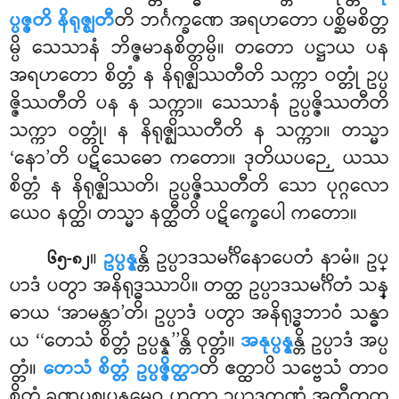
ပ္ပဇ္ဇတိ နိရုဇ္ဈတီ
တိ ဘင်္ဂက္ခဏေ အရဟတော ပစ္ဆိမစိတ္တ
မ္ပိ သေသာနံ ဘိဇ္ဇမာနစိတ္တမ္ပိ။ တတော ပဋ္ဌာယ ပန
အရဟတော စိတ္တံ န နိရုဇ္ဈိဿတီတိ သက္ကာ ဝတ္တုံ ဥပ္ပ
ဇ္ဇိဿတီတိ ပန န သက္ကာ။ သေသာနံ ဥပ္ပဇ္ဇိဿတီတိ
သက္ကာ ဝတ္တုံ၊ န နိရုဇ္ဈိဿတီတိ န သက္ကာ။ တသ္မာ
‘နော’တိ ပဋိသေဓော ကတော။ ဒုတိယပဉှေ ယဿ
စိတ္တံ န နိရုဇ္ဈိဿတိ၊ ဥပ္ပဇ္ဇိဿတီတိ သော ပုဂ္ဂလော
ယေဝ နတ္ထိ၊ တသ္မာ နတ္ထီတိ ပဋိက္ခေပေါ ကတော။
။
ဥပ္ပန္န
န္တိ ဥပ္ပာဒသမင်္ဂိနောပေတံ နာမံ။ ဥပ္
၆၅-၈၂
ပာဒံ ပတွာ အနိရုဒ္ဓဿာပိ။ တတ္ထ ဥပ္ပာဒသမင်္ဂိတံ သန္
ဓာယ
‘အာမန္တာ’တိ၊ ဥပ္ပာဒံ ပတွာ အနိရုဒ္ဓဘာဝံ သန္ဓာ
ယ ‘‘တေသံ စိတ္တံ ဥပ္ပန္န’’န္တိ ဝုတ္တံ။
အနုပ္ပန္န
န္တိ ဥပ္ပာဒံ အပ္ပ
တ္တံ။
တေသံ စိတ္တံ ဥပ္ပဇ္ဇိတ္ထာ
တိ ဧတ္ထာပိ သဗ္ဗေသံ တာဝ
စိတ္တံ ခဏပစ္စုပ္ပန္နမေဝ ဟုတွာ ဥပ္ပာဒက္ခဏံ အတီတတ္