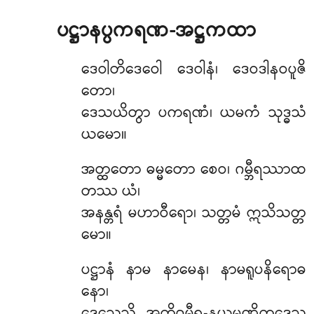
ပဋ္ဌာနပ္ပကရဏ-အဋ္ဌကထာ
ဒေဝါတိဒေဝေါ
ဒေဝါနံ၊ ဒေဝဒါနဝပူဇိ
တော၊
ဒေသယိတွာ ပကရဏံ၊ ယမကံ သုဒ္ဓသံ
ယမော။
အတ္ထတော ဓမ္မတော စေဝ၊ ဂမ္ဘီရဿာထ
တဿ ယံ၊
အနန္တရံ မဟာဝီရော၊ သတ္တမံ ဣသိသတ္တ
မော။
ပဋ္ဌာနံ နာမ နာမေန၊ နာမရူပနိရောဓ
နော၊
ဒေသေသိ အတိဂမ္ဘီရ-နယမဏ္ဍိတဒေသ