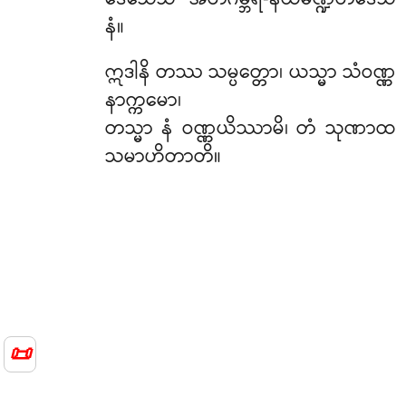
နံ။
ဣဒါနိ
တဿ သမ္ပတ္တော၊ ယသ္မာ သံဝဏ္ဏ
နာက္ကမော၊
တသ္မာ နံ ဝဏ္ဏယိဿာမိ၊ တံ သုဏာထ
သမာဟိတာတိ။
📜