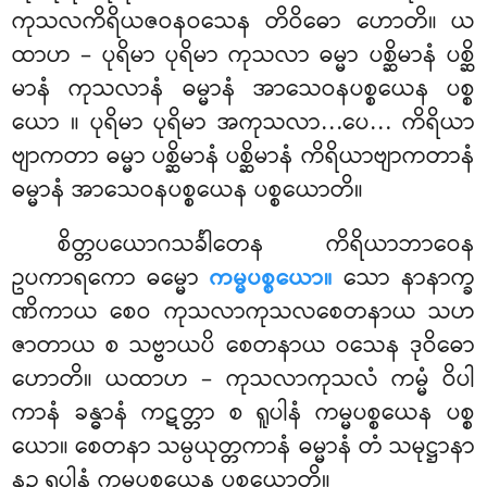
ကုသလကိရိယဇဝနဝသေန တိဝိဓော ဟောတိ။ ယ
ထာဟ – ပုရိမာ ပုရိမာ ကုသလာ ဓမ္မာ ပစ္ဆိမာနံ ပစ္ဆိ
မာနံ ကုသလာနံ ဓမ္မာနံ အာသေဝနပစ္စယေန ပစ္စ
ယော
။ ပုရိမာ ပုရိမာ အကုသလာ…ပေ… ကိရိယာ
ဗျာကတာ ဓမ္မာ ပစ္ဆိမာနံ ပစ္ဆိမာနံ ကိရိယာဗျာကတာနံ
ဓမ္မာနံ အာသေဝနပစ္စယေန ပစ္စယောတိ။
စိတ္တပယောဂသင်္ခါတေန ကိရိယာဘာဝေန
ဥပကာရကော ဓမ္မော
ကမ္မပစ္စယော။
သော နာနာက္ခ
ဏိကာယ စေဝ ကုသလာကုသလစေတနာယ သဟ
ဇာတာယ စ သဗ္ဗာယပိ စေတနာယ ဝသေန ဒုဝိဓော
ဟောတိ။ ယထာဟ – ကုသလာကုသလံ ကမ္မံ ဝိပါ
ကာနံ ခန္ဓာနံ ကဋတ္တာ စ ရူပါနံ ကမ္မပစ္စယေန ပစ္စ
ယော။ စေတနာ သမ္ပယုတ္တကာနံ ဓမ္မာနံ တံ သမုဋ္ဌာနာ
နဉ္စ ရူပါနံ ကမ္မပစ္စယေန ပစ္စယောတိ။