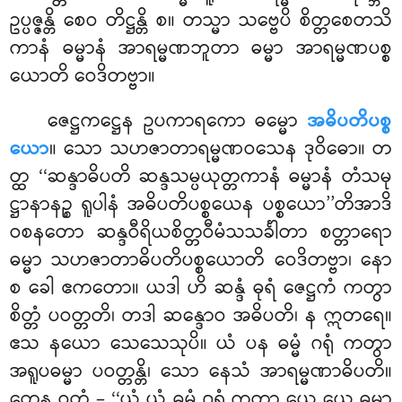
ဥပ္ပဇ္ဇန္တိ စေဝ တိဋ္ဌန္တိ စ။ တသ္မာ သဗ္ဗေပိ စိတ္တစေတသိ
ကာနံ ဓမ္မာနံ အာရမ္မဏဘူတာ ဓမ္မာ အာရမ္မဏပစ္စ
ယောတိ ဝေဒိတဗ္ဗာ။
ဇေဋ္ဌကဋ္ဌေန ဥပကာရကော ဓမ္မော
အဓိပတိပစ္စ
ယော
။ သော သဟဇာတာရမ္မဏဝသေန ဒုဝိဓော။ တ
တ္ထ ‘‘ဆန္ဒာဓိပတိ ဆန္ဒသမ္ပယုတ္တကာနံ ဓမ္မာနံ တံသမု
ဋ္ဌာနာနဉ္စ ရူပါနံ အဓိပတိပစ္စယေန ပစ္စယော’’တိအာဒိ
ဝစနတော ဆန္ဒဝီရိယစိတ္တဝီမံသသင်္ခါတာ စတ္တာရော
ဓမ္မာ သဟဇာတာဓိပတိပစ္စယောတိ ဝေဒိတဗ္ဗာ၊ နော
စ ခေါ ဧကတော။ ယဒါ ဟိ ဆန္ဒံ ဓုရံ ဇေဋ္ဌကံ ကတွာ
စိတ္တံ ပဝတ္တတိ၊ တဒါ ဆန္ဒောဝ အဓိပတိ၊ န ဣတရေ။
ဧသ နယော သေသေသုပိ။ ယံ ပန ဓမ္မံ ဂရုံ ကတွာ
အရူပဓမ္မာ ပဝတ္တန္တိ၊ သော နေသံ အာရမ္မဏာဓိပတိ။
တေန
ဝုတ္တံ – ‘‘ယံ ယံ ဓမ္မံ ဂရုံ ကတွာ ယေ ယေ ဓမ္မာ