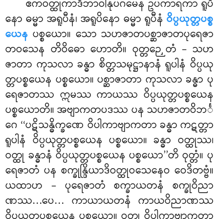
ဧကဝတ္ထုကာဒိဘာဝါနုပဂမေန ဥပကာရကာ ရူပိ
နော ဓမ္မာ အရူပီနံ၊ အရူပိနော ဓမ္မာ ရူပီနံ
ဝိပ္ပယုတ္တပစ္စ
ယေန
ပစ္စယော။ သော သဟဇာတပစ္ဆာဇာတပုရေဇာ
တဝသေန တိဝိဓော ဟောတိ။ ဝုတ္တဉှေတံ – သဟ
ဇာတာ ကုသလာ ခန္ဓာ စိတ္တသမုဋ္ဌာနာနံ ရူပါနံ ဝိပ္ပယု
တ္တပစ္စယေန ပစ္စယော။ ပစ္ဆာဇာတာ ကုသလာ ခန္ဓာ ပု
ရေဇာတဿ ဣမဿ ကာယဿ ဝိပ္ပယုတ္တပစ္စယေန
ပစ္စယောတိ။ အဗျာကတပဒဿ ပန သဟဇာတဝိဘင်္
ဂေ ‘‘ပဋိသန္ဓိက္ခဏေ ဝိပါကာဗျာကတာ ခန္ဓာ ကဋတ္တာ
ရူပါနံ ဝိပ္ပယုတ္တပစ္စယေန ပစ္စယော။ ခန္ဓာ ဝတ္ထုဿ၊
ဝတ္ထု ခန္ဓာနံ ဝိပ္ပယုတ္တပစ္စယေန ပစ္စယော’’တိ ဝုတ္တံ။ ပု
ရေဇာတံ ပန စက္ခုန္ဒြိယာဒိဝတ္ထုဝသေနေဝ ဝေဒိတဗ္ဗံ။
ယထာဟ – ပုရေဇာတံ စက္ခာယတနံ စက္ခုဝိညာ
ဏဿ…ပေ… ကာယာယတနံ ကာယဝိညာဏဿ
ဝိပ္ပယုတ္တပစ္စယေန ပစ္စယော။ ဝတ္ထု ဝိပါကာဗျာကတာ