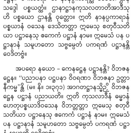
သဒ္ဒေါ ပစ္စယတ္ထံ။ ဌာနာဋ္ဌာနကုသလတာတိအာဒီသု
ဟိ ပစ္စယော ဌာနန္တိ ဝုတ္တော။ ဣတိ နာနပ္ပကာရာနံ
ပစ္စယာနံ ဝသေန ဒေသိတတ္တာ ဣမေသု စတုဝီသတိ
ယာ ပဋ္ဌာနေသု ဧကေကံ ပဋ္ဌာနံ နာမ။ ဣမေသံ ပန ပ
ဋ္ဌာနာနံ သမူဟတော သဗ္ဗမ္ပေတံ ပကရဏံ ပဋ္ဌာနန္တိ
ဝေဒိတဗ္ဗံ။
အပရော နယော – ကေနဋ္ဌေန ပဋ္ဌာနန္တိ? ဝိဘဇန
ဋ္ဌေန။ ‘‘ပညာပနာ ပဋ္ဌပနာ ဝိဝရဏာ ဝိဘဇနာ ဥတ္တာ
နီကမ္မ’’န္တိ (မ။ နိ။ ၁။၃၇၁) အာဂတဋ္ဌာနသ္မိဉှိ ဝိဘဇန
ဋ္ဌေန ပဋ္ဌာနံ ပညာယတိ။ ဣတိ ကုသလာဒီနံ ဓမ္မာနံ
ဟေတုပစ္စယာဒိဝသေန ဝိဘတ္တတ္တာ ဣမေသု စတုဝီ
သတိယာ ပဋ္ဌာနေသု
ဧကေကံ ပဋ္ဌာနံ နာမ။ ဣမေသံ
ပန ပဋ္ဌာနာနံ သမူဟတော သဗ္ဗမ္ပေတံ ပကရဏံ ပဋ္ဌာ