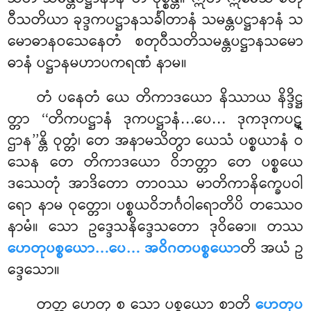
ဝီသတိယာ ခုဒ္ဒကပဋ္ဌာနသင်္ခါတာနံ သမန္တပဋ္ဌာနာနံ သ
မောဓာနဝသေနေတံ စတုဝီသတိသမန္တပဋ္ဌာနသမော
ဓာနံ ပဋ္ဌာနမဟာပကရဏံ နာမ။
တံ ပနေတံ ယေ တိကာဒယော နိဿာယ နိဒ္ဒိဋ္ဌ
တ္တာ ‘‘တိကပဋ္ဌာနံ ဒုကပဋ္ဌာနံ…ပေ… ဒုကဒုကပဋ္
ဌာန’’န္တိ ဝုတ္တံ၊ တေ အနာမသိတွာ ယေသံ ပစ္စယာနံ ဝ
သေန တေ တိကာဒယော ဝိဘတ္တာ တေ ပစ္စယေ
ဒဿေတုံ အာဒိတော တာဝဿ မာတိကာနိက္ခေပဝါ
ရော နာမ ဝုတ္တော၊ ပစ္စယဝိဘင်္ဂဝါရောတိပိ တဿေဝ
နာမံ။ သော ဥဒ္ဒေသနိဒ္ဒေသတော ဒုဝိဓော။ တဿ
ဟေတုပစ္စယော…ပေ… အဝိဂတပစ္စယော
တိ အယံ ဥ
ဒ္ဒေသော။
တတ္ထ
ဟေတု စ သော ပစ္စယော စာတိ
ဟေတုပ