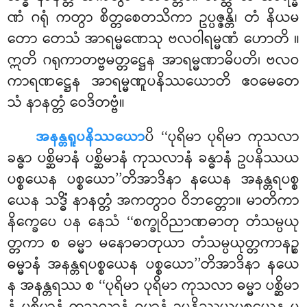
ဏံ ဂရုံ ကတွာ စိတ္တစေတသိကာ ဥပ္ပဇ္ဇန္တိ၊ တံ နိယမ
တော တေသံ အာရမ္မဏေသု ဗလဝါရမ္မဏံ ဟောတိ
။
ဣတိ ဂရုကာတဗ္ဗမတ္တဋ္ဌေန အာရမ္မဏာဓိပတိ၊ ဗလဝ
ကာရဏဋ္ဌေန အာရမ္မဏူပနိဿယောတိ ဧဝမေတေ
သံ နာနတ္တံ ဝေဒိတဗ္ဗံ။
အနန္တရူပနိဿယော
ပိ ‘‘ပုရိမာ ပုရိမာ ကုသလာ
ခန္ဓာ ပစ္ဆိမာနံ ပစ္ဆိမာနံ ကုသလာနံ ခန္ဓာနံ ဥပနိဿယ
ပစ္စယေန ပစ္စယော’’တိအာဒိနာ နယေန အနန္တရပစ္စ
ယေန သဒ္ဓိံ နာနတ္တံ အကတွာဝ ဝိဘတ္တော။ မာတိကာ
နိက္ခေပေ ပန နေသံ ‘‘စက္ခုဝိညာဏဓာတု တံသမ္ပယု
တ္တကာ စ ဓမ္မာ မနောဓာတုယာ တံသမ္ပယုတ္တကာနဉ္စ
ဓမ္မာနံ အနန္တရပစ္စယေန ပစ္စယော’’တိအာဒိနာ နယေ
န အနန္တရဿ စ ‘‘ပုရိမာ ပုရိမာ ကုသလာ ဓမ္မာ ပစ္ဆိမာ