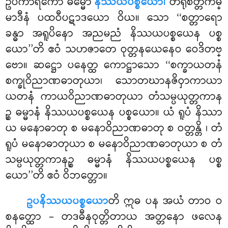
ဥပကာရကော ဓမ္မော
နိဿယပစ္စယော၊
တရုစိတ္တကမ္
မာဒီနံ ပထဝီပဋာဒယော ဝိယ။ သော ‘‘စတ္တာရော
ခန္ဓာ အရူပိနော အညမညံ နိဿယပစ္စယေန ပစ္စ
ယော’’တိ ဧဝံ သဟဇာတေ ဝုတ္တနယေနေဝ ဝေဒိတဗ္
ဗော။ ဆဋ္ဌော ပနေတ္ထ ကောဋ္ဌာသော ‘‘စက္ခာယတနံ
စက္ခုဝိညာဏဓာတုယာ၊ သောတဃာနဇိဝှာကာယာ
ယတနံ ကာယဝိညာဏဓာတုယာ တံသမ္ပယုတ္တကာန
ဉ္စ ဓမ္မာနံ နိဿယပစ္စယေန ပစ္စယော။ ယံ ရူပံ နိဿာ
ယ မနောဓာတု စ မနောဝိညာဏဓာတု စ ဝတ္တန္တိ
၊ တံ
ရူပံ မနောဓာတုယာ စ မနောဝိညာဏဓာတုယာ စ တံ
သမ္ပယုတ္တကာနဉ္စ ဓမ္မာနံ နိဿယပစ္စယေန ပစ္စ
ယော’’တိ ဧဝံ ဝိဘတ္တော။
ဥပနိဿယပစ္စယော
တိ ဣဓ ပန အယံ တာဝ ဝ
စနတ္ထော – တဒဓီနဝုတ္တိတာယ အတ္တနော ဖလေန