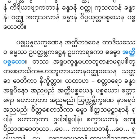
နံ ကိရိယာဗျာကတာနံ ခန္ဓာနံ ဝတ္ထု ကုသလာနံ ခန္ဓာ
နံ၊ ဝတ္ထု အကုသလာနံ ခန္ဓာနံ ဝိပ္ပယုတ္တပစ္စယေန ပစ္စ
ယောတိ။
ပစ္စုပ္ပန္နလက္ခဏေန အတ္ထိဘာဝေန တာဒိသဿေ
ဝ ဓမ္မဿ ဥပတ္ထမ္ဘကဋ္ဌေန ဥပကာရကော ဓမ္မော
အတ္ထိ
ပစ္စယော
။ တဿ အရူပက္ခန္ဓမဟာဘူတနာမရူပစိတ္
တစေတသိကမဟာဘူတာယတနဝတ္ထုဝသေန သတ္တ
ဓာ မာတိကာ နိက္ခိတ္တာ။ ယထာဟ – စတ္တာရော ခန္ဓာ
အရူပိနော အညမညံ အတ္ထိပစ္စယေန ပစ္စယော၊ စတ္တာ
ရော မဟာဘူတာ အညမညံ၊ ဩက္ကန္တိက္ခဏေ နာမရူပံ
အညမညံ၊ စိတ္တစေတသိကာ ဓမ္မာ စိတ္တသမုဋ္ဌာနာနံ ရူ
ပါနံ မဟာဘူတာ ဥပါဒါရူပါနံ၊ စက္ခာယတနံ စက္ခု
ဝိညာဏဓာတုယာ…ပေ… ကာယာယတနံ…ပေ… ရူ
ပါယတနံ…ပေ… ဖောဋ္ဌဗ္ဗာယတနံ ကာယဝိညာဏဓာ