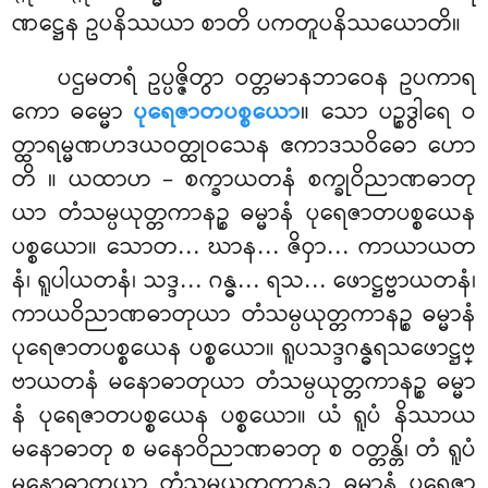
ဏဋ္ဌေန ဥပနိဿယာ စာတိ ပကတူပနိဿယောတိ။
ပဌမတရံ ဥပ္ပဇ္ဇိတွာ ဝတ္တမာနဘာဝေန ဥပကာရ
ကော ဓမ္မော
ပုရေဇာတပစ္စယော
။ သော ပဉ္စဒွါရေ ဝ
တ္ထာရမ္မဏဟဒယဝတ္ထုဝသေန ဧကာဒသဝိဓော ဟော
တိ
။ ယထာဟ – စက္ခာယတနံ စက္ခုဝိညာဏဓာတု
ယာ တံသမ္ပယုတ္တကာနဉ္စ ဓမ္မာနံ ပုရေဇာတပစ္စယေန
ပစ္စယော။ သောတ… ဃာန… ဇိဝှာ… ကာယာယတ
နံ၊ ရူပါယတနံ၊ သဒ္ဒ… ဂန္ဓ… ရသ… ဖောဋ္ဌဗ္ဗာယတနံ၊
ကာယဝိညာဏဓာတုယာ တံသမ္ပယုတ္တကာနဉ္စ ဓမ္မာနံ
ပုရေဇာတပစ္စယေန ပစ္စယော။ ရူပသဒ္ဒဂန္ဓရသဖောဋ္ဌဗ္
ဗာယတနံ မနောဓာတုယာ တံသမ္ပယုတ္တကာနဉ္စ ဓမ္မာ
နံ ပုရေဇာတပစ္စယေန ပစ္စယော။ ယံ ရူပံ နိဿာယ
မနောဓာတု စ မနောဝိညာဏဓာတု စ ဝတ္တန္တိ၊ တံ ရူပံ
မနောဓာတုယာ တံသမ္ပယုတ္တကာနဉ္စ ဓမ္မာနံ ပုရေဇာ