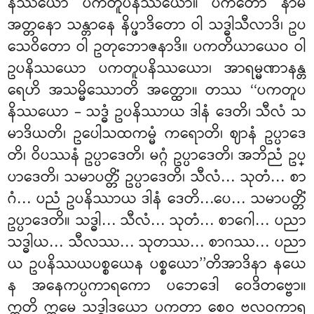
နိဿယော ပကတူပနိဿယော။ ပကတော နာမ
အတ္တနော သန္တာနေ နိပ္ဖာဒိတော ဝါ သဒ္ဓါသီလာဒိ၊ ဥပ
သေဝိတော ဝါ ဥတုဘောဇနာဒိ။ ပကတိယာယေဝ ဝါ
ဥပနိဿယော ပကတူပနိဿယော၊ အာရမ္မဏာနန္တ
ရေဟိ အသမ္မိဿောတိ အတ္ထော။ တဿ ‘‘ပကတူပ
နိဿယော – သဒ္ဓံ ဥပနိဿာယ ဒါနံ ဒေတိ၊ သီလံ သ
မာဒိယတိ၊ ဥပေါသထကမ္မံ ကရောတိ၊ ဈာနံ ဥပ္ပာဒေ
တိ၊ ဝိပဿနံ ဥပ္ပာဒေတိ၊ မဂ္ဂံ ဥပ္ပာဒေတိ၊ အဘိညံ ဥပ္
ပာဒေတိ၊ သမာပတ္တိံ ဥပ္ပာဒေတိ၊ သီလံ… သုတံ… စာ
ဂံ… ပညံ ဥပနိဿာယ ဒါနံ ဒေတိ…ပေ… သမာပတ္တိံ
ဥပ္ပာဒေတိ။ သဒ္ဓါ… သီလံ… သုတံ… စာဂေါ… ပညာ
သဒ္ဓါယ… သီလဿ… သုတဿ… စာဂဿ… ပညာ
ယ ဥပနိဿယပစ္စယေန ပစ္စယော’’တိအာဒိနာ နယေ
န အနေကပ္ပကာရကော ပဘေဒေါ ဝေဒိတဗ္ဗော။
ဣတိ ဣမေ သဒ္ဓါဒယော ပကတာ စေဝ ဗလဝကာရ