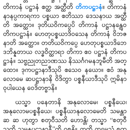
တိကာနံ ပဋ္ဌာနံ ဧတ္ထ အတ္ထီတိ
တိကပဋ္ဌာနံ
။ တိကာနံ
နာနပ္ပကာရကာ ပစ္စယာ ဧတိဿာ ဒေသနာယ အတ္ထီ
တိ အတ္ထော။ ဒုတိယဝိကပ္ပေပိ တိကာနံ ပဋ္ဌာနန္တွေဝ
တိကပဋ္ဌာနံ။ ဟေတုပစ္စယာဒိဝသေန တိကာနံ ဝိဘဇ
နာတိ အတ္ထော။ တတိယဝိကပ္ပေ ဟေတုပစ္စယာဒိဘေ
ဒဘိန္နတာယ လဒ္ဓဝိတ္ထာရာ တိကာ ဧဝ ပဋ္ဌာနံ တိကပ
ဋ္ဌာနံ။ သဗ္ဗညုတညာဏဿ နိဿင်္ဂဂမနဘူမီတိ အတ္
ထော။ ဒုကပဋ္ဌာနာဒီသုပိ ဧသေဝ နယော။ ဧဝံ အနု
လောမေ ဆပဋ္ဌာနာနိ ဝိဒိတွာ ပစ္စနီယာဒီသုပိ ဣမိနာ
ဝုပါယေန ဝေဒိတဗ္ဗာနိ။
ယသ္မာ ပနေတာနိ အနုလောမေ၊ ပစ္စနီယေ၊
အနုလောမပစ္စနီယေ၊ ပစ္စနီယာနုလောမေတိ သမန္တာ
ဆ ဆ ဟုတွာ စတုဝီသတိ ဟောန္တိ၊ တသ္မာ ‘‘စတုဝီ
သတိ သမန္တပဋ္ဌာနာနီ’’တိ
ဝုစ္စန္တိ။ ဣတိ ဣမေသံ စတု