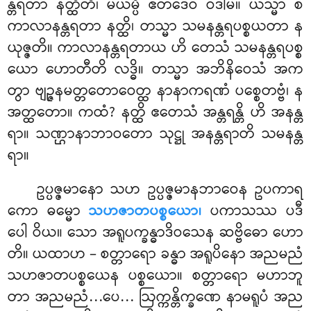
န္တရတာ နတ္ထီတိ၊ မယမ္ပိ ဧတဒေဝ ဝဒါမ။ ယသ္မာ စ
ကာလာနန္တရတာ နတ္ထိ၊ တသ္မာ သမနန္တရပစ္စယတာ န
ယုဇ္ဇတိ။ ကာလာနန္တရတာယ ဟိ တေသံ သမနန္တရပစ္စ
ယော ဟောတီတိ လဒ္ဓိ။ တသ္မာ အဘိနိဝေသံ အက
တွာ ဗျဉ္ဇနမတ္တတောဝေတ္ထ နာနာကရဏံ ပစ္စေတဗ္ဗံ၊ န
အတ္ထတော။ ကထံ? နတ္ထိ ဧတေသံ အန္တရန္တိ ဟိ အနန္တ
ရာ။ သဏ္ဌာနာဘာဝတော သုဋ္ဌု အနန္တရာတိ သမနန္တ
ရာ။
ဥပ္ပဇ္ဇမာနော သဟ ဥပ္ပဇ္ဇမာနဘာဝေန ဥပကာရ
ကော ဓမ္မော
သဟဇာတပစ္စယော၊
ပကာသဿ ပဒီ
ပေါ ဝိယ။ သော အရူပက္ခန္ဓာဒိဝသေန ဆဗ္ဗိဓော ဟော
တိ။ ယထာဟ – စတ္တာရော ခန္ဓာ အရူပိနော အညမညံ
သဟဇာတပစ္စယေန ပစ္စယော။ စတ္တာရော မဟာဘူ
တာ အညမညံ…ပေ… ဩက္ကန္တိက္ခဏေ နာမရူပံ
အည