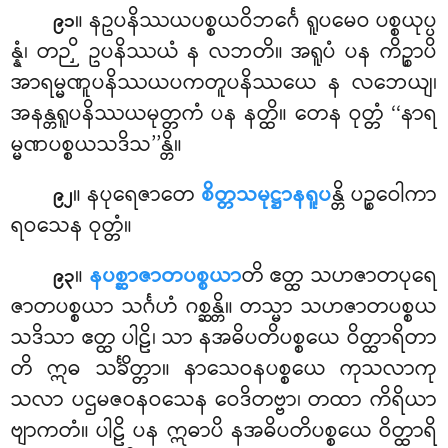
။ နဥပနိဿယပစ္စယဝိဘင်္ဂေ ရူပမေဝ ပစ္စယုပ္ပ
၉၁
န္နံ၊ တဉှိ ဥပနိဿယံ န လဘတိ။ အရူပံ ပန ကိဉ္စာပိ
အာရမ္မဏူပနိဿယပကတူပနိဿယေ န လဘေယျ၊
အနန္တရူပနိဿယမုတ္တကံ ပန နတ္ထိ။ တေန ဝုတ္တံ ‘‘နာရ
မ္မဏပစ္စယသဒိသ’’န္တိ။
။ နပုရေဇာတေ
စိတ္တသမုဋ္ဌာနရူပ
န္တိ ပဉ္စဝေါကာ
၉၂
ရဝသေန ဝုတ္တံ။
။
နပစ္ဆာဇာတပစ္စယာ
တိ ဧတ္ထ သဟဇာတပုရေ
၉၃
ဇာတပစ္စယာ သင်္ဂဟံ ဂစ္ဆန္တိ။ တသ္မာ သဟဇာတပစ္စယ
သဒိသာ ဧတ္ထ ပါဠိ၊ သာ နအဓိပတိပစ္စယေ ဝိတ္ထာရိတာ
တိ ဣဓ သင်္ခိတ္တာ။ နာသေဝနပစ္စယေ ကုသလာကု
သလာ ပဌမဇဝနဝသေန ဝေဒိတဗ္ဗာ၊ တထာ ကိရိယာ
ဗျာကတံ။ ပါဠိ ပန ဣဓာပိ နအဓိပတိပစ္စယေ ဝိတ္ထာရိ