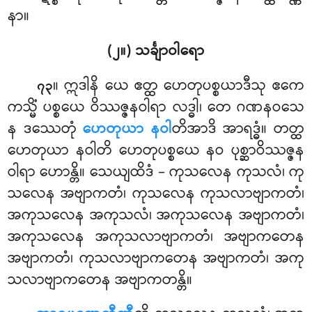
နာ။
(၂။) သင်္ချာဝါရော
။ ဣဒါနိ ယေ ဧတ္ထ ဟေတုပစ္စယာဒီသု ဧကေ
၇၃
ကသ္မိံ ပစ္စယေ ဝိဿဇ္ဇနဝါရာ လဒ္ဓါ၊ တေ ဂဏနဝသေ
န ဒဿေတုံ
ဟေတုယာ နဝါ
တိအာဒိ အာရဒ္ဓံ။ တတ္ထ
ဟေတုယာ နဝါတိ ဟေတုပစ္စယေ နဝ ပုစ္ဆာဝိဿဇ္ဇန
ဝါရာ ဟောန္တိ။ သေယျထိဒံ – ကုသလေန ကုသလံ၊ ကု
သလေန အဗျာကတံ၊ ကုသလေန ကုသလာဗျာကတံ၊
အကုသလေန အကုသလံ၊ အကုသလေန အဗျာကတံ၊
အကုသလေန အကုသလာဗျာကတံ၊ အဗျာကတေန
အဗျာကတံ၊ ကုသလာဗျာကတေန အဗျာကတံ၊ အကု
သလာဗျာကတေန အဗျာကတန္တိ။