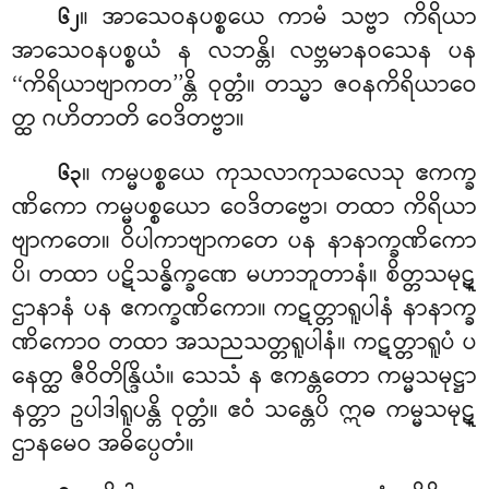
။ အာသေဝနပစ္စယေ ကာမံ သဗ္ဗာ ကိရိယာ
၆၂
အာသေဝနပစ္စယံ န လဘန္တိ၊ လဗ္ဘမာနဝသေန ပန
‘‘ကိရိယာဗျာကတ’’န္တိ ဝုတ္တံ။ တသ္မာ ဇဝနကိရိယာဝေ
တ္ထ ဂဟိတာတိ ဝေဒိတဗ္ဗာ။
။ ကမ္မပစ္စယေ
ကုသလာကုသလေသု ဧကက္ခ
၆၃
ဏိကော ကမ္မပစ္စယော ဝေဒိတဗ္ဗော၊ တထာ ကိရိယာ
ဗျာကတေ။ ဝိပါကာဗျာကတေ ပန နာနာက္ခဏိကော
ပိ၊ တထာ ပဋိသန္ဓိက္ခဏေ မဟာဘူတာနံ။ စိတ္တသမုဋ္
ဌာနာနံ ပန ဧကက္ခဏိကော။ ကဋတ္တာရူပါနံ နာနာက္ခ
ဏိကောဝ တထာ အသညသတ္တရူပါနံ။ ကဋတ္တာရူပံ ပ
နေတ္ထ ဇီဝိတိန္ဒြိယံ။ သေသံ န ဧကန္တတော ကမ္မသမုဋ္ဌာ
နတ္တာ ဥပါဒါရူပန္တိ ဝုတ္တံ။ ဧဝံ သန္တေပိ ဣဓ ကမ္မသမုဋ္
ဌာနမေဝ အဓိပ္ပေတံ။