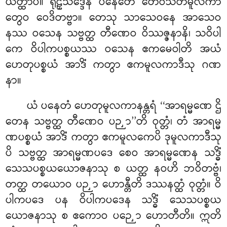
ယတ္ထာပိ။ ရုဠှီသဒ္ဒေန ပနေတေ တေဝီသတိမူလကာ
တွေဝ ဝေဒိတဗ္ဗာ။ တေသု သာသေဝနေ အာသေဝ
နဿ ဝသေန သဗ္ဗတ္ထ တီဏေဝ ဝိဿဇ္ဇနာနိ၊ သဝိပါ
ကေ ဝိပါကပစ္စယဿ ဝသေန ဧကမေဝါတိ အယံ
ဟေတုပစ္စယံ အာဒိံ ကတွာ ဧကမူလကာဒီသု ဂဏ
နာ။
ယံ ပနေတံ ဟေတုမူလကာနန္တရံ ‘‘အာရမ္မဏေ ဌိ
တေန သဗ္ဗတ္ထ တီဏေဝ ပဉှာ’’တိ ဝုတ္တံ၊ တံ အာရမ္မ
ဏပစ္စယံ အာဒိံ ကတွာ ဧကမူလကေပိ ဒုမူလကာဒီသု
ပိ သဗ္ဗတ္ထ
အာရမ္မဏပဒေ စေဝ အာရမ္မဏေန သဒ္ဓိံ
သေသပစ္စယယောဇနာသု စ ယတ္ထ နဝဟိ ဘဝိတဗ္ဗံ၊
တတ္ထ တယောဝ ပဉှာ ဟောန္တီတိ ဒဿနတ္ထံ ဝုတ္တံ။ ဝိ
ပါကပဒေ ပန ဝိပါကပဒေန သဒ္ဓိံ သေသပစ္စယ
ယောဇနာသု စ ဧကောဝ ပဉှော ဟောတီတိ။ ဣတိ