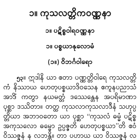
၁။ ကုသလတ္တိကဝဏ္ဏနာ
၁။ ပဋိစ္စဝါရဝဏ္ဏနာ
၁။ ပစ္စယာနုလောမံ
(၁။) ဝိဘင်္ဂဝါရော
။ ဣဒါနိ
ယာ ဧတာ ပဏ္ဏတ္တိဝါရေ ကုသလတ္တိ
၅၃
ကံ နိဿာယ ဟေတုပစ္စယာဒိဝသေန ဧကူနပညာသံ
အာဒိံ ကတွာ နယမတ္တံ ဒဿေန္တေန အပရိမာဏာ
ပုစ္ဆာ ဒဿိတာ။ တတ္ထ ကုသလာကုသလာဒီနံ သဟုပ္ပ
တ္တိယာ အဘာဝတော ယာ ပုစ္ဆာ ‘‘ကုသလံ ဓမ္မံ ပဋိစ္စ
အကုသလော ဓမ္မော ဥပ္ပဇ္ဇတိ ဟေတုပစ္စယာ’’တိ ဧဝံ
ဝိဿဇ္ဇနံ န လဘန္တိ။ တာ ပဟာယ ယာ ဝိဿဇ္ဇနံ လ