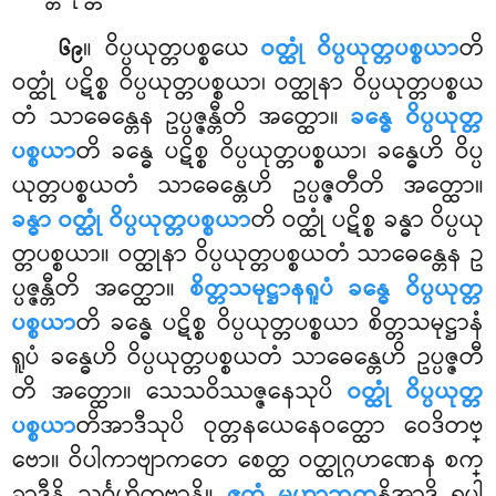
။ ဝိပ္ပယုတ္တပစ္စယေ
ဝတ္ထုံ ဝိပ္ပယုတ္တပစ္စယာ
တိ
၆၉
ဝတ္ထုံ ပဋိစ္စ ဝိပ္ပယုတ္တပစ္စယာ၊ ဝတ္ထုနာ ဝိပ္ပယုတ္တပစ္စယ
တံ သာဓေန္တေန ဥပ္ပဇ္ဇန္တီတိ အတ္ထော။
ခန္ဓေ ဝိပ္ပယုတ္တ
ပစ္စယာ
တိ ခန္ဓေ ပဋိစ္စ ဝိပ္ပယုတ္တပစ္စယာ၊ ခန္ဓေဟိ ဝိပ္ပ
ယုတ္တပစ္စယတံ သာဓေန္တေဟိ ဥပ္ပဇ္ဇတီတိ အတ္ထော။
ခန္ဓာ ဝတ္ထုံ ဝိပ္ပယုတ္တပစ္စယာ
တိ ဝတ္ထုံ ပဋိစ္စ ခန္ဓာ ဝိပ္ပယု
တ္တပစ္စယာ။ ဝတ္ထုနာ ဝိပ္ပယုတ္တပစ္စယတံ သာဓေန္တေန ဥ
ပ္ပဇ္ဇန္တီတိ အတ္ထော။
စိတ္တသမုဋ္ဌာနရူပံ ခန္ဓေ ဝိပ္ပယုတ္တ
ပစ္စယာ
တိ ခန္ဓေ ပဋိစ္စ ဝိပ္ပယုတ္တပစ္စယာ စိတ္တသမုဋ္ဌာနံ
ရူပံ ခန္ဓေဟိ ဝိပ္ပယုတ္တပစ္စယတံ သာဓေန္တေဟိ ဥပ္ပဇ္ဇတီ
တိ အတ္ထော။ သေသဝိဿဇ္ဇနေသုပိ
ဝတ္ထုံ ဝိပ္ပယုတ္တ
ပစ္စယာ
တိအာဒီသုပိ ဝုတ္တနယေနေဝတ္ထော ဝေဒိတဗ္
ဗော။ ဝိပါကာဗျာကတေ စေတ္ထ ဝတ္ထုဂ္ဂဟဏေန စက္
ခာဒီနိ သင်္ဂဟိတဗ္ဗာနိ။
ဧကံ မဟာဘူတ
န္တိအာဒိ ရူပါ