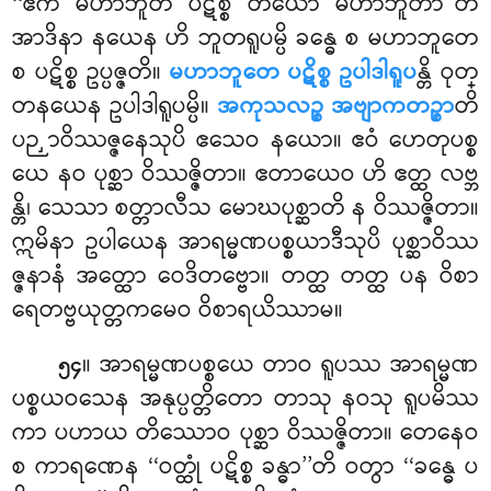
‘‘ဧကံ မဟာဘူတံ ပဋိစ္စ တယော မဟာဘူတာ’’တိ
အာဒိနာ နယေန ဟိ ဘူတရူပမ္ပိ ခန္ဓေ စ မဟာဘူတေ
စ ပဋိစ္စ ဥပ္ပဇ္ဇတိ။
မဟာဘူတေ ပဋိစ္စ ဥပါဒါရူပ
န္တိ ဝုတ္
တနယေန ဥပါဒါရူပမ္ပိ။
အကုသလဉ္စ အဗျာကတဉ္စာ
တိ
ပဉှာဝိဿဇ္ဇနေသုပိ ဧသေဝ နယော။ ဧဝံ ဟေတုပစ္စ
ယေ နဝ ပုစ္ဆာ ဝိဿဇ္ဇိတာ။ ဧတာယေဝ ဟိ ဧတ္ထ လဗ္ဘ
န္တိ၊ သေသာ စတ္တာလီသ မောဃပုစ္ဆာတိ န ဝိဿဇ္ဇိတာ။
ဣမိနာ ဥပါယေန အာရမ္မဏပစ္စယာဒီသုပိ ပုစ္ဆာဝိဿ
ဇ္ဇနာနံ အတ္ထော ဝေဒိတဗ္ဗော။ တတ္ထ တတ္ထ ပန ဝိစာ
ရေတဗ္ဗယုတ္တကမေဝ ဝိစာရယိဿာမ။
။ အာရမ္မဏပစ္စယေ တာဝ ရူပဿ အာရမ္မဏ
၅၄
ပစ္စယဝသေန အနုပ္ပတ္တိတော တာသု နဝသု ရူပမိဿ
ကာ ပဟာယ တိဿောဝ ပုစ္ဆာ ဝိဿဇ္ဇိတာ။ တေနေဝ
စ ကာရဏေန ‘‘ဝတ္ထုံ ပဋိစ္စ ခန္ဓာ’’တိ ဝတွာ ‘‘ခန္ဓေ ပ