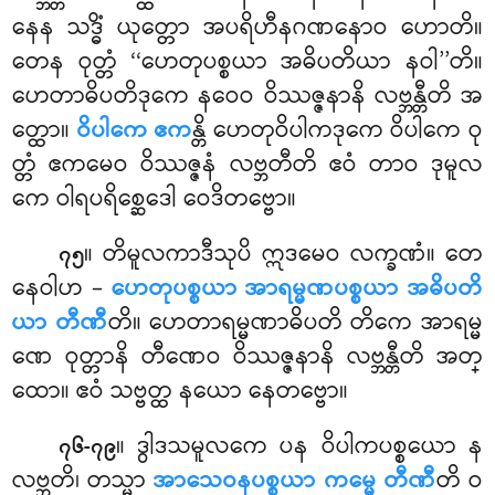
နေန သဒ္ဓိံ ယုတ္တော အပရိဟီနဂဏနောဝ ဟောတိ။
တေန ဝုတ္တံ ‘‘ဟေတုပစ္စယာ အဓိပတိယာ နဝါ’’တိ။
ဟေတာဓိပတိဒုကေ နဝေဝ ဝိဿဇ္ဇနာနိ လဗ္ဘန္တီတိ အ
တ္ထော။
ဝိပါကေ ဧက
န္တိ ဟေတုဝိပါကဒုကေ ဝိပါကေ ဝု
တ္တံ ဧကမေဝ ဝိဿဇ္ဇနံ လဗ္ဘတီတိ ဧဝံ တာဝ ဒုမူလ
ကေ ဝါရပရိစ္ဆေဒေါ ဝေဒိတဗ္ဗော။
။ တိမူလကာဒီသုပိ ဣဒမေဝ လက္ခဏံ။ တေ
၇၅
နေဝါဟ –
ဟေတုပစ္စယာ အာရမ္မဏပစ္စယာ အဓိပတိ
ယာ တီဏီ
တိ။ ဟေတာရမ္မဏာဓိပတိ တိကေ အာရမ္မ
ဏေ ဝုတ္တာနိ တီဏေဝ ဝိဿဇ္ဇနာနိ လဗ္ဘန္တီတိ အတ္
ထော။ ဧဝံ သဗ္ဗတ္ထ နယော နေတဗ္ဗော။
။ ဒွါဒသမူလကေ ပန ဝိပါကပစ္စယော န
၇၆-၇၉
လဗ္ဘတိ၊ တသ္မာ
အာသေဝနပစ္စယာ ကမ္မေ တီဏီ
တိ ဝ