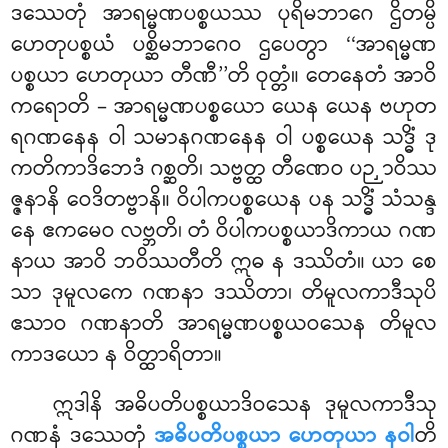
ဒဿေတုံ အာရမ္မဏပစ္စယဿ ပုရိမဘာဂေ ဌိတမ္ပိ
ဟေတုပစ္စယံ ပစ္ဆိမဘာဂေဝ ဌပေတွာ ‘‘အာရမ္မဏ
ပစ္စယာ ဟေတုယာ တီဏီ’’တိ ဝုတ္တံ။ တေနေတံ အာဝိ
ကရောတိ – အာရမ္မဏပစ္စယော ယေန ယေန ဗဟုတ
ရဂဏနေန ဝါ သမာနဂဏနေန ဝါ ပစ္စယေန သဒ္ဓိံ ဒု
ကတိကာဒိဘေဒံ ဂစ္ဆတိ၊ သဗ္ဗတ္ထ တီဏေဝ ပဉှာဝိဿ
ဇ္ဇနာနိ ဝေဒိတဗ္ဗာနိ။ ဝိပါကပစ္စယေန ပန သဒ္ဓိံ သံသန္ဒ
နေ ဧကမေဝ လဗ္ဘတိ၊ တံ ဝိပါကပစ္စယာဒိကာယ ဂဏ
နာယ အာဝိ ဘဝိဿတီတိ ဣဓ န ဒဿိတံ။ ယာ စေ
သာ ဒုမူလကေ ဂဏနာ
ဒဿိတာ၊ တိမူလကာဒီသုပိ
ဧသာဝ ဂဏနာတိ အာရမ္မဏပစ္စယဝသေန တိမူလ
ကာဒယော န ဝိတ္ထာရိတာ။
ဣဒါနိ အဓိပတိပစ္စယာဒိဝသေန ဒုမူလကာဒီသု
ဂဏနံ ဒဿေတုံ
အဓိပတိပစ္စယာ ဟေတုယာ နဝါ
တိ