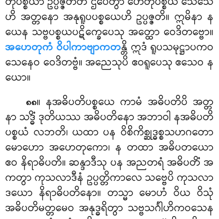
တုပစ္စယာ ဥပ္ပဇ္ဇတီတိ ဌပေတွာ ဟေတုပစ္စယံ သေသေ
ဟိ အတ္တနော အနုရူပပစ္စယေဟိ ဥပ္ပဇ္ဇတိ။ ဣမိနာ န
ယေန သဗ္ဗပစ္စယပဋိက္ခေပေသု အတ္ထော ဝေဒိတဗ္ဗော။
အဟေတုကံ ဝိပါကာဗျာကတ
န္တိ ဣဒံ ရူပသမုဋ္ဌာပကဝ
သေနေဝ ဝေဒိတဗ္ဗံ။ အညေသုပိ ဧဝရူပေသု ဧသေဝ န
ယော။
။ နအဓိပတိပစ္စယေ ကာမံ အဓိပတိပိ အတ္တ
၈၈
နာ သဒ္ဓိံ ဒုတိယဿ အဓိပတိနော အဘာဝါ
နအဓိပတိ
ပစ္စယံ လဘတိ၊ ယထာ ပန ဝိစိကိစ္ဆုဒ္ဓစ္စသဟဂတော
မောဟော အဟေတုကော၊ န တထာ အဓိပတယော
ဧဝ နိရာဓိပတိ။ ဆန္ဒာဒီသု ပန အညတရံ အဓိပတိံ အ
ကတွာ ကုသလာဒီနံ ဥပ္ပတ္တိကာလေ သဗ္ဗေပိ ကုသလာ
ဒယော နိရာဓိပတိနော။ တသ္မာ မောဟံ ဝိယ ဝိသုံ
အဓိပတိမတ္တမေဝ အနုဒ္ဓရိတွာ သဗ္ဗသင်္ဂါဟိကဝသေန