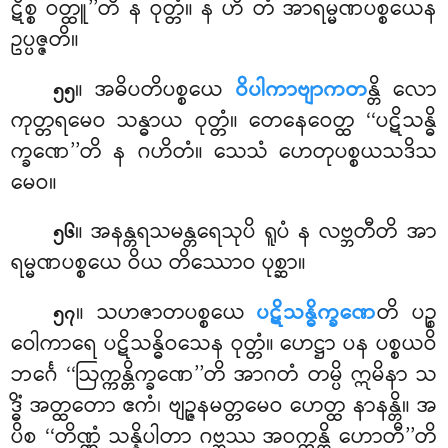
ဋိစ္စ ဝတ္ထူ’’တိ န ဝုတ္တံ။ န ဟိ တံ အာရမ္မဏပစ္စယေန
ဥပ္ပဇ္ဇတိ။
။ အဓိပတိပစ္စယေ
ဝိပါကာဗျာကတ
န္တိ လော
၅၅
ကုတ္တရမေဝ သန္ဓာယ ဝုတ္တံ။ တေနေဝေတ္ထ ‘‘ပဋိသန္ဓိ
က္ခဏေ’’တိ န ဂဟိတံ။ သေသံ ဟေတုပစ္စယသဒိသ
မေဝ။
။ အနန္တရသမန္တရေသုပိ ရူပံ န လဗ္ဘတီတိ အာ
၅၆
ရမ္မဏပစ္စယေ ဝိယ တိဿောဝ ပုစ္ဆာ။
။ သဟဇာတပစ္စယေ
ပဋိသန္ဓိက္ခဏေ
တိ ပဉ္စ
၅၇
ဝေါကာရေ ပဋိသန္ဓိဝသေန ဝုတ္တံ။ ဟေဋ္ဌာ ပန ပစ္စယဝိ
ဘင်္ဂေ ‘‘ဩက္ကန္တိက္ခဏေ’’တိ အာဂတံ တမ္ပိ ဣမိနာ သ
ဒ္ဓိံ အတ္ထတော ဧကံ၊ ဗျဉ္ဇနမတ္တမေဝ ဟေတ္ထ နာနန္တိ။ အ
ပိစ ‘‘တိဏ္ဏံ သန္နိပါတာ ဂဗ္ဘဿ
အဝက္ကန္တိ ဟောတီ’’တိ