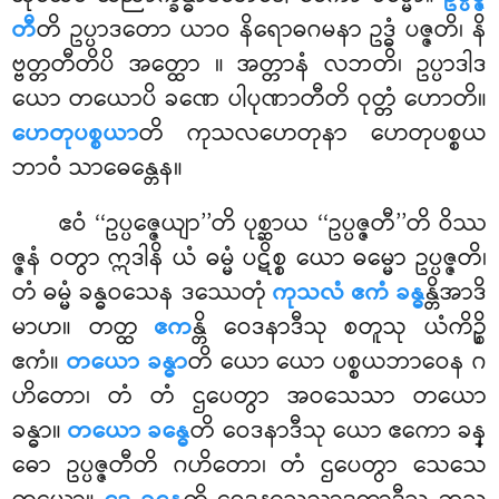
တီ
တိ ဥပ္ပာဒတော ယာဝ နိရောဓဂမနာ ဥဒ္ဓံ ပဇ္ဇတိ၊ နိ
ဗ္ဗတ္တတီတိပိ အတ္ထော
။ အတ္တာနံ လဘတိ၊ ဥပ္ပာဒါဒ
ယော တယောပိ ခဏေ ပါပုဏာတီတိ ဝုတ္တံ ဟောတိ။
ဟေတုပစ္စယာ
တိ ကုသလဟေတုနာ ဟေတုပစ္စယ
ဘာဝံ သာဓေန္တေန။
ဧဝံ ‘‘ဥပ္ပဇ္ဇေယျာ’’တိ ပုစ္ဆာယ ‘‘ဥပ္ပဇ္ဇတီ’’တိ ဝိဿ
ဇ္ဇနံ ဝတွာ ဣဒါနိ ယံ ဓမ္မံ ပဋိစ္စ ယော ဓမ္မော ဥပ္ပဇ္ဇတိ၊
တံ ဓမ္မံ ခန္ဓဝသေန ဒဿေတုံ
ကုသလံ ဧကံ ခန္ဓ
န္တိအာဒိ
မာဟ။ တတ္ထ
ဧက
န္တိ ဝေဒနာဒီသု စတူသု ယံကိဉ္စိ
ဧကံ။
တယော ခန္ဓာ
တိ ယော ယော ပစ္စယဘာဝေန ဂ
ဟိတော၊ တံ တံ ဌပေတွာ အဝသေသာ တယော
ခန္ဓာ။
တယော ခန္ဓေ
တိ ဝေဒနာဒီသု ယော ဧကော ခန္
ဓော ဥပ္ပဇ္ဇတီတိ ဂဟိတော၊ တံ ဌပေတွာ သေသေ