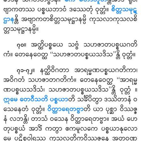
ဗျာကတဿ ပစ္စယဘာဝံ ဒဿေတုံ ဝုတ္တံ။
စိတ္တသမုဋ္
ဌာန
န္တိ အဗျာကတစိတ္တသမုဋ္ဌာနမ္ပိ ကုသလာကုသလစိ
တ္တသမုဋ္ဌာနမ္ပိ။
။ အတ္ထိပစ္စယေ သဗ္ဗံ သဟဇာတပစ္စယဂတိ
၇၀
ကံ။ တေနေဝေတ္ထ ‘‘သဟဇာတပစ္စယသဒိသ’’န္တိ ဝုတ္တံ။
။ နတ္ထိဝိဂတာ အာရမ္မဏပစ္စယဂတိကာ၊
၇၁-၇၂
အဝိဂတံ သဟဇာတဂတိကံ။ တေနေဝေတ္ထ ‘‘အာရမ္မ
ဏပစ္စယသဒိသံ၊ သဟဇာတပစ္စယသဒိသ’’န္တိ ဝုတ္တံ
။
ဣမေ တေဝီသတိ ပစ္စယာ
တိ သင်္ခိပိတွာ ဒဿိတာနံ ဝ
သေနေတံ ဝုတ္တံ။
ဝိတ္ထာရေတဗ္ဗာ
တိ ယာ ပုစ္ဆာ ဝိဿဇ္ဇ
နံ လဘန္တိ၊ တာသံ ဝသေန ဝိတ္ထာရေတဗ္ဗာ။ အယံ ဟေ
တုပစ္စယံ အာဒိံ ကတွာ ဧကမူလကေ ပစ္စယာနုလော
မေ ပဋိစ္စဝါရဿ ကုသလတ္တိကဝိဿဇ္ဇနေ အတ္ထဝဏ္ဏ