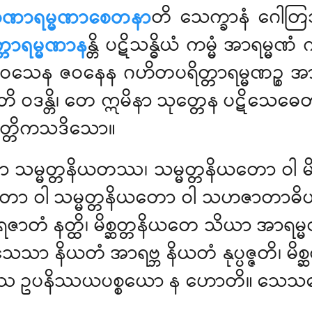
မာဏာရမ္မဏာစေတနာ
တိ သေက္ခာနံ ဂေါတ
တ္တာရမ္မဏာန
န္တိ ပဋိသန္ဓိယံ ကမ္မံ အာရမ္
မဏဝသေန ဇဝနေန ဂဟိတပရိတ္တာရမ္မဏဉ္စ
အာ
္ဓီ’’တိ ဝဒန္တိ၊ တေ ဣမိနာ သုတ္တေန ပဋိသ
ဋ္ဌတ္တိကသဒိသော။
နိယတော သမ္မတ္တနိယတဿ၊ သမ္မတ္တနိယတော ဝ
ယတော ဝါ သမ္မတ္တနိယတော ဝါ သဟဇာတာဓိပတ
တံ နတ္ထိ၊ မိစ္ဆတ္တနိယတေ သိယာ အာရမ္မ
ေယျ။ သေသာ နိယတံ အာရဗ္ဘ နိယတံ နုပ္ပဇ္ဇတိ၊ မ
္ဆတ္တဿ ဥပနိဿယပစ္စယော န ဟောတိ။ သေသမ