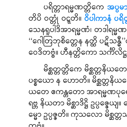
ပရိတ္တာရမ္မဏတ္တိကေ
အပ္ပ
တိပိ ဝတ္တုံ ဝဋ္ဋတိ။
ဝိပါကာနံ ပရိ
သေနရူပါဒိအာရမ္မဏံ၊ တဒါရမ္
‘‘ဂေါတြဘုစိတ္တေန နတ္ထိ ပဋိသန
ဝေဒိတဗ္ဗံ။ ဟီနတ္တိကော သင်္ကိလိ
မိစ္ဆတ္တတ္တိကေ မိစ္ဆတ္တ
ပစ္စယော န ဟောတိ။ မိစ္ဆတ္တနိ
ယတေ ဧကန္တတော အာရမ္မဏပုရေဇာ
ရဗ္ဘ နိယတာ မိစ္ဆာဒိဋ္ဌိ ဥပ္ပဇ္ဇ
မ္မော ဥပ္ပဇ္ဇတိ။ ကုသလော မိစ
တဗ္ဗံ။