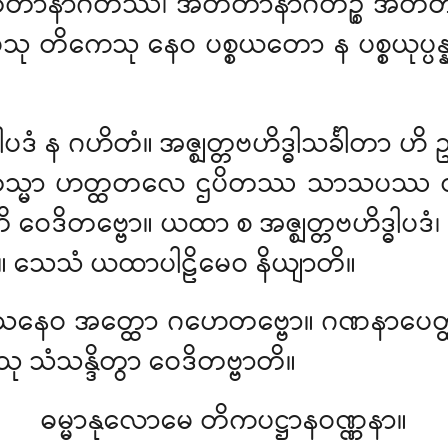
္နံ အတီတာနာဂတဿ၊ အတီတာနာဂတဉ္စ အတ
 ဣမေသု တိကေသု နေဝ ပစ္စယတော န ပစ္စယုပ္ပ
ဒ္ဓါပဒံ န ဂဟိတံ။ အဇ္ဈတ္တဗဟိဒ္ဓါသင်္ခ
ပန္နာ၊ တသ္မာ ဟတ္ထတလေ ဌပိတဿ သာသပဿ ဝ
ဒိတဗ္ဗော။ ယထာ စ အဇ္ဈတ္တဗဟိဒ္ဓါပဒံ၊ ဧ
ဘတိ။ သေသံ ယထာပါဠိမေဝ နိယျာတိ။
ေနေဝ အတ္ထော ဂဟေတဗ္ဗော။ ဂဏနာပေတ္ထ ပ
ု သံသန္ဒိတွာ ဝေဒိတဗ္ဗာတိ။
ဓမ္မာနုလောမေ တိကပဋ္ဌာနဝဏ္ဏနာ။