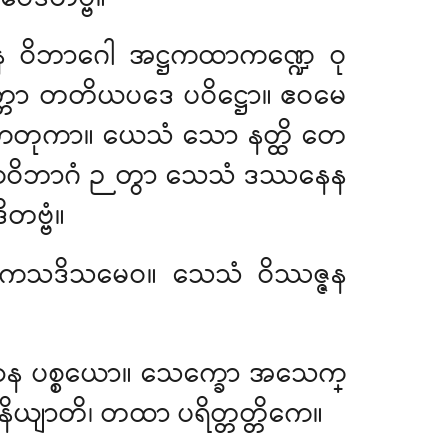
ဝိဘာဂေါ အဋ္ဌကထာကဏ္ဍေ ဝု
္တာ တတိယပဒေ ပဝိဋ္ဌော။ ဧဝမေ
ေတုကာ။ ယေသံ သော နတ္ထိ တေ
ဝိဘာဂံ ဉတွာ သေသံ ဒဿနေန
ဗ္ဗံ။
္တိကသဒိသမေဝ။ သေသံ ဝိဿဇ္ဇန
ယေန ပစ္စယော။ သေက္ခော အသေက္
ျာတိ၊ တထာ ပရိတ္တတ္တိကေ။