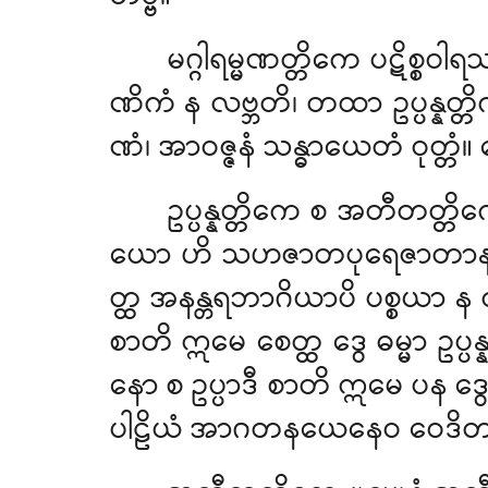
မဂ္ဂါရမ္မဏတ္တိကေ ပဋိစ္စဝ
ဏိကံ န လဗ္ဘတိ၊ တထာ ဥပ္ပန္နတ
ဏံ၊ အာဝဇ္ဇနံ သန္ဓာယေတံ ဝုတ္တ
ဥပ္ပန္နတ္တိကေ
စ အတီတတ္တိကေ 
ယော ဟိ သဟဇာတပုရေဇာတာနညေ
တ္ထ အနန္တရဘာဂိယာပိ ပစ္စယာ န လ
စာတိ ဣမေ စေတ္ထ ဒွေ ဓမ္မာ ဥပ္ပန
နော စ ဥပ္ပာဒီ စာတိ ဣမေ ပန ဒ
ပါဠိယံ အာဂတနယေနေဝ ဝေဒိတဗ္