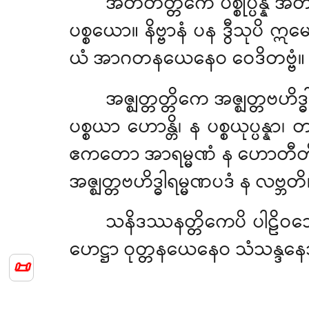
အတီတတ္တိကေ ပစ္စုပ္ပန
ပစ္စယော။ နိဗ္ဗာနံ ပန ဒွီသုပိ
ယံ အာဂတနယေနေဝ ဝေဒိတဗ္ဗံ။
အဇ္ဈတ္တတ္တိကေ
အဇ္ဈတ္တဗဟိ
ပစ္စယာ ဟောန္တိ၊ န ပစ္စယုပ္
ဧကတော အာရမ္မဏံ န ဟောတီတိ ဝေ
အဇ္ဈတ္တဗဟိဒ္ဓါရမ္မဏပဒံ န လဗ္
သနိဒဿနတ္တိကေပိ ပါဠိဝသ
ဟေဋ္ဌာ ဝုတ္တနယေနေဝ သံသန္ဒနေသ
📜