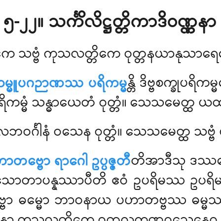
၅-၂၂။ သင်္ကိလိဋ္ဌတ္တိကာဒိဝဏ္ဏနာ
တိကေ သဗ္ဗံ ကုသလတ္တိကေ ဝုတ္တနယာနုသာရေန
္မူပဂဉာဏဿ ပရိကမ္မ
န္တိ ဒိဗ္ဗစက္ခုပ
 ပရိကမ္မံ သန္ဓာယေတံ ဝုတ္တံ။ သေသမေတ္ထ 
ဘဝင်္ဂါနံ ဝသေန ဝုတ္တံ။ သေသမေတ္ထ သဗ္ဗံ
ဗ္ဗော ရာဂေါ ဥပ္ပဇ္ဇတီ
တိအာဒီသု ဒဿနေ
တာပန္နဿာပီတိ ဧဝံ ဥပရိမဿ ဥပရိမဿ ဟေဋ္
ော ဓမ္မော ဘာဝနာယ ပဟာတဗ္ဗဿ ဓမ္မဿ
န္တွာ ကုသလတ္တိကေ ဝုတ္တလက္ခဏဝသေနေဝ ဝ