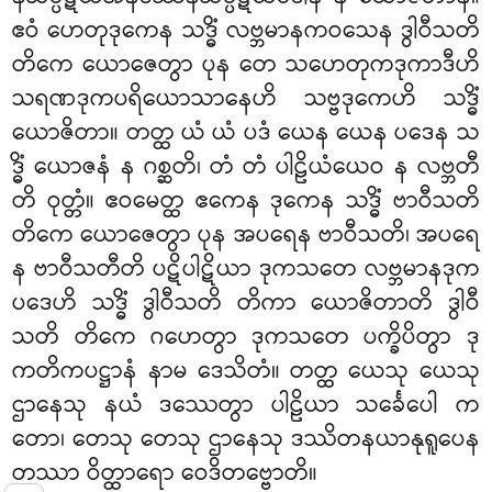
ဧဝံ ဟေတုဒုကေန သဒ္ဓိံ လဗ္ဘမာနကဝသေန ဒွါဝီသတိ
တိကေ ယောဇေတွာ ပုန တေ သဟေတုကဒုကာဒီဟိ
သရဏဒုကပရိယောသာနေဟိ သဗ္ဗဒုကေဟိ သဒ္ဓိံ
ယောဇိတာ။ တတ္ထ ယံ ယံ ပဒံ ယေန ယေန ပဒေန သ
ဒ္ဓိံ ယောဇနံ န ဂစ္ဆတိ၊ တံ တံ ပါဠိယံယေဝ န လဗ္ဘတီ
တိ ဝုတ္တံ။ ဧဝမေတ္ထ ဧကေန ဒုကေန သဒ္ဓိံ ဗာဝီသတိ
တိကေ ယောဇေတွာ ပုန အပရေန ဗာဝီသတိ၊ အပရေ
န ဗာဝီသတီတိ ပဋိပါဋိယာ ဒုကသတေ လဗ္ဘမာနဒုက
ပဒေဟိ သဒ္ဓိံ ဒွါဝီသတိ တိကာ ယောဇိတာတိ ဒွါဝီ
သတိ တိကေ ဂဟေတွာ ဒုကသတေ ပက္ခိပိတွာ ဒု
ကတိကပဋ္ဌာနံ နာမ ဒေသိတံ။ တတ္ထ ယေသု ယေသု
ဌာနေသု နယံ ဒဿေတွာ ပါဠိယာ သင်္ခေပေါ က
တော၊ တေသု တေသု ဌာနေသု ဒဿိတနယာနုရူပေန
တဿာ ဝိတ္ထာရော ဝေဒိတဗ္ဗောတိ။