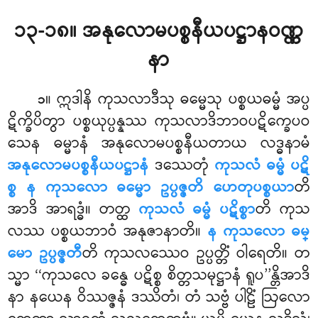
၁၃-၁၈။ အနုလောမပစ္စနီယပဋ္ဌာနဝဏ္ဏ
နာ
။ ဣဒါနိ ကုသလာဒီသု ဓမ္မေသု ပစ္စယဓမ္မံ အပ္ပ
၁
ဋိက္ခိပိတွာ ပစ္စယုပ္ပန္နဿ ကုသလာဒိဘာဝပဋိက္ခေပဝ
သေန ဓမ္မာနံ အနုလောမပစ္စနီယတာယ လဒ္ဓနာမံ
အနုလောမပစ္စနီယပဋ္ဌာနံ
ဒဿေတုံ
ကုသလံ ဓမ္မံ ပဋိ
စ္စ န ကုသလော ဓမ္မော ဥပ္ပဇ္ဇတိ ဟေတုပစ္စယာ
တိ
အာဒိ အာရဒ္ဓံ။ တတ္ထ
ကုသလံ ဓမ္မံ ပဋိစ္စာ
တိ ကုသ
လဿ ပစ္စယဘာဝံ အနုဇာနာတိ။
န ကုသလော ဓမ္
မော ဥပ္ပဇ္ဇတီ
တိ ကုသလဿေဝ ဥပ္ပတ္တိံ ဝါရေတိ။ တ
သ္မာ ‘‘ကုသလေ ခန္ဓေ ပဋိစ္စ စိတ္တသမုဋ္ဌာနံ ရူပ’’န္တိအာဒိ
နာ နယေန ဝိဿဇ္ဇနံ ဒဿိတံ၊ တံ သဗ္ဗံ ပါဠိံ ဩလော