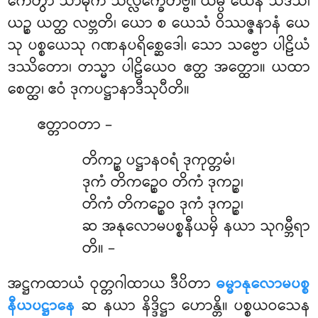
ကေတွာ သာဓုကံ သလ္လက္ခေတဗ္ဗံ။ ယမ္ပိ ယေန သဒိသံ၊
ယဉ္စ ယတ္ထ လဗ္ဘတိ၊ ယော စ ယေသံ ဝိဿဇ္ဇနာနံ ယေ
သု ပစ္စယေသု ဂဏနပရိစ္ဆေဒေါ၊ သော သဗ္ဗော ပါဠိယံ
ဒဿိတော၊ တသ္မာ ပါဠိယေဝ ဧတ္ထ အတ္ထော။ ယထာ
စေတ္ထ၊ ဧဝံ ဒုကပဋ္ဌာနာဒီသုပီတိ။
ဧတ္တာဝတာ –
တိကဉ္စ
ပဋ္ဌာနဝရံ ဒုကုတ္တမံ၊
ဒုကံ တိကဉ္စေဝ တိကံ ဒုကဉ္စ၊
တိကံ တိကဉ္စေဝ ဒုကံ ဒုကဉ္စ၊
ဆ အနုလောမပစ္စနီယမှိ နယာ သုဂမ္ဘီရာ
တိ။ –
အဋ္ဌကထာယံ ဝုတ္တဂါထာယ ဒီပိတာ
ဓမ္မာနုလောမပစ္စ
နီယပဋ္ဌာနေ
ဆ နယာ နိဒ္ဒိဋ္ဌာ ဟောန္တိ။ ပစ္စယဝသေန