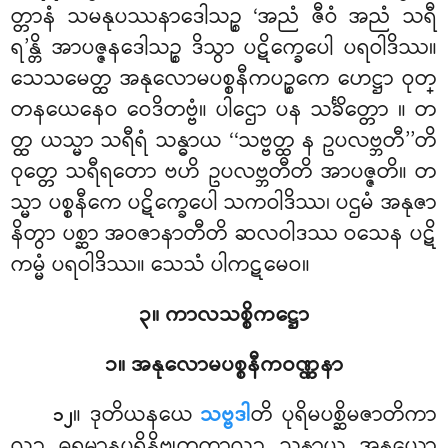
တ္တာနံ သမနုပဿနာဒေါသဉ္စ ‘အညံ ဇီဝံ အညံ သရီ
ရ’န္တိ အာပဇ္ဇနဒေါသဉ္စ ဒိသွာ ပဋိက္ခေပေါ ပရဝါဒိဿ။
သေသမေတ္ထ အနုလောမပစ္စနီကပဉ္စကေ ဟေဋ္ဌာ ဝုတ္
တနယေနေဝ ဝေဒိတဗ္ဗံ။ ပါဌော ပန သင်္ခိတ္တော
။ တ
တ္ထ ယသ္မာ သရီရံ သန္ဓာယ ‘‘သဗ္ဗတ္ထ န ဥပလဗ္ဘတီ’’တိ
ဝုတ္တေ သရီရတော ဗဟိ ဥပလဗ္ဘတီတိ အာပဇ္ဇတိ။ တ
သ္မာ ပစ္စနီကေ ပဋိက္ခေပေါ သကဝါဒိဿ၊ ပဌမံ အနုဇာ
နိတွာ ပစ္ဆာ အဝဇာနာတီတိ ဆလဝါဒဿ ဝသေန ပဋိ
ကမ္မံ ပရဝါဒိဿ။ သေသံ ပါကဋမေဝ။
၃။ ကာလသစ္စိကဋ္ဌော
၁။ အနုလောမပစ္စနီကဝဏ္ဏနာ
။ ဒုတိယနယေ
သဗ္ဗဒါ
တိ ပုရိမပစ္ဆိမဇာတိကာ
၁၂
လဉ္စ ဓရမာနပရိနိဗ္ဗုတကာလဉ္စ သန္ဓာယ အနုယော