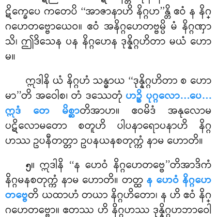
ဋိက္ခေပေ ကတေပိ ‘‘အာဇာနာဟိ နိဂ္ဂဟ’’န္တိ ဧဝံ န နိဂ္
ဂဟေတဗ္ဗောယေဝ။ ဧဝံ အနိဂ္ဂဟေတဗ္ဗမ္ပိ မံ နိဂ္ဂဏှာ
သိ၊ ဤဒိသေန ပန နိဂ္ဂဟေန ဒုန္နိဂ္ဂဟိတာ မယံ ဟော
မ။
ဣဒါနိ ယံ နိဂ္ဂဟံ သန္ဓာယ ‘‘ဒုန္နိဂ္ဂဟိတာ စ ဟော
မာ’’တိ အဝေါစ၊ တံ ဒဿေတုံ
ဟဉ္စိ ပုဂ္ဂလော…ပေ…
ဣဒံ တေ မိစ္ဆာ
တိအာဟ။ ဧဝမိဒံ အနုလောမ
ပဋိလောမတော
စတူဟိ ပါပနာရောပနာဟိ နိဂ္ဂ
ဟဿ ဥပနီတတ္တာ ဥပနယနစတုက္ကံ နာမ ဟောတိ။
။ ဣဒါနိ ‘‘န ဟေဝံ နိဂ္ဂဟေတဗ္ဗေ’’တိအာဒိကံ
၅
နိဂ္ဂမနစတုက္ကံ နာမ ဟောတိ။ တတ္ထ
န ဟေဝံ နိဂ္ဂဟေ
တဗ္ဗေ
တိ ယထာဟံ တယာ နိဂ္ဂဟိတော၊ န ဟိ ဧဝံ နိဂ္
ဂဟေတဗ္ဗော။ ဧတဿ ဟိ နိဂ္ဂဟဿ ဒုန္နိဂ္ဂဟဘာဝေါ