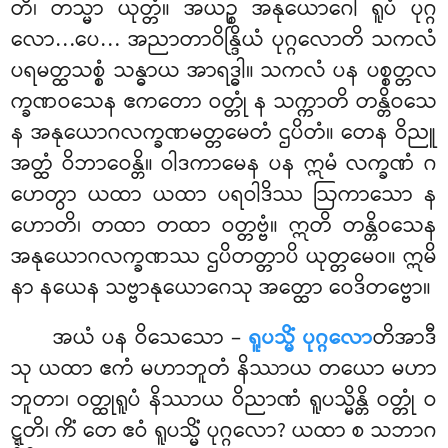
တိ၊ တသ္မာ ယုတ္တံ။ အယဉ္စ အနုယောဂေါ ရူပံ ပုဂ္ဂ
လော…ပေ… အညာတာဝိန္ဒြိယံ ပုဂ္ဂလောတိ သကလံ
ပရမတ္ထသစ္စံ သန္ဓာယ အာရဒ္ဓါ။ သကလံ ပန ပစ္စတ္တလ
က္ခဏဝသေန ဧကတော ဝတ္တုံ န သက္ကာတိ တန္တိဝသေ
န အနုယောဂလက္ခဏမတ္တမေတံ ဌပိတံ။ တေန ဝိညူ
အတ္ထံ ဝိဘာဝေန္တိ။ ဝါဒကာမေန ပန ဣမံ လက္ခဏံ ဂ
ဟေတွာ ယထာ ယထာ ပရဝါဒိဿ ဩကာသော န
ဟောတိ၊ တထာ တထာ
ဝတ္တဗ္ဗံ။ ဣတိ တန္တိဝသေန
အနုယောဂလက္ခဏဿ ဌပိတတ္တာပိ ယုတ္တမေဝ။ ဣမိ
နာ နယေန သဗ္ဗာနုယောဂေသု အတ္ထော ဝေဒိတဗ္ဗော။
အယံ ပန ဝိသေသော –
ရူပသ္မိံ ပုဂ္ဂလော
တိအာဒီ
သု ယထာ ဧကံ မဟာဘူတံ နိဿာယ တယော မဟာ
ဘူတာ၊ ဝတ္ထုရူပံ နိဿာယ ဝိညာဏံ ရူပသ္မိန္တိ ဝတ္တုံ ဝ
ဋ္ဋတိ၊ ကိံ တေ ဧဝံ ရူပသ္မိံ ပုဂ္ဂလော? ယထာ စ သဘာဂ