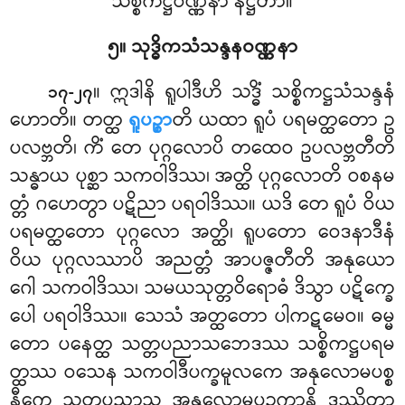
သစ္စိကဋ္ဌဝဏ္ဏနာ နိဋ္ဌိတာ။
၅။ သုဒ္ဓိကသံသန္ဒနဝဏ္ဏနာ
။ ဣဒါနိ ရူပါဒီဟိ သဒ္ဓိံ သစ္စိကဋ္ဌသံသန္ဒနံ
၁၇-၂၇
ဟောတိ။ တတ္ထ
ရူပဉ္စာ
တိ ယထာ ရူပံ ပရမတ္ထတော ဥ
ပလဗ္ဘတိ၊ ကိံ တေ ပုဂ္ဂလောပိ တထေဝ ဥပလဗ္ဘတီတိ
သန္ဓာယ ပုစ္ဆာ သကဝါဒိဿ၊ အတ္ထိ ပုဂ္ဂလောတိ ဝစနမ
တ္တံ ဂဟေတွာ ပဋိညာ ပရဝါဒိဿ။ ယဒိ တေ ရူပံ ဝိယ
ပရမတ္ထတော ပုဂ္ဂလော အတ္ထိ၊ ရူပတော ဝေဒနာဒီနံ
ဝိယ
ပုဂ္ဂလဿာပိ အညတ္တံ အာပဇ္ဇတီတိ အနုယော
ဂေါ သကဝါဒိဿ၊ သမယသုတ္တဝိရောဓံ ဒိသွာ ပဋိက္ခေ
ပေါ ပရဝါဒိဿ။ သေသံ အတ္ထတော
ပါကဋမေဝ။ ဓမ္မ
တော ပနေတ္ထ သတ္တပညာသဘေဒဿ သစ္စိကဋ္ဌပရမ
တ္ထဿ ဝသေန သကဝါဒီပက္ခမူလကေ အနုလောမပစ္စ
နီကေ သတ္တပညာသ အနုလောမပဉ္စကာနိ ဒဿိတာ