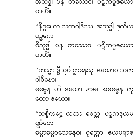
အသုဒ္ဓါ ပန တဿေဝ၊ ပဋိကမ္မဇယော
တဟိံ။
‘‘နိဂ္ဂဟော သကဝါဒိဿ၊ အသုဒ္ဓါ ဒုတိယ
ပဉ္စကေ၊
ဝိသုဒ္ဓါ ပန တဿေဝ၊ ပဋိကမ္မဇယော
တဟိံ။
‘‘တသ္မာ ဒွီသုပိ ဌာနေသု၊ ဇယောဝ သက
ဝါဒိနော၊
ဓမ္မေန ဟိ ဇယော နာမ၊ အဓမ္မေန ကု
တော ဇယော။
‘‘သစ္စိကဋ္ဌေ ယထာ စေတ္ထ၊ ပဉ္စကဒွယမ
ဏ္ဍိတေ၊
ဓမ္မာဓမ္မဝသေနေဝ၊ ဝုတ္တော ဇယပရာဇ