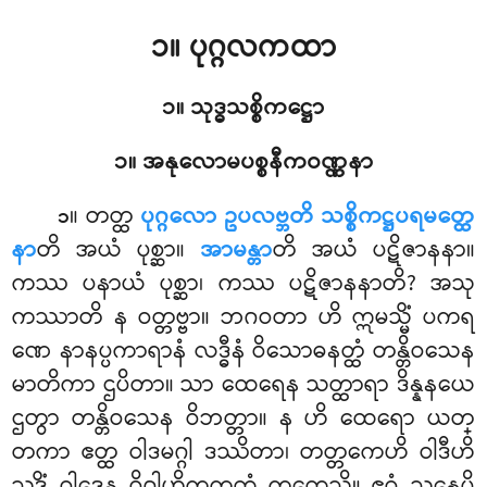
၁။ ပုဂ္ဂလကထာ
၁။ သုဒ္ဓသစ္စိကဋ္ဌော
၁။ အနုလောမပစ္စနီကဝဏ္ဏနာ
။ တတ္ထ
ပုဂ္ဂလော ဥပလဗ္ဘတိ သစ္စိကဋ္ဌပရမတ္ထေ
၁
နာ
တိ အယံ ပုစ္ဆာ။
အာမန္တာ
တိ အယံ ပဋိဇာနနာ။
ကဿ ပနာယံ ပုစ္ဆာ၊ ကဿ ပဋိဇာနနာတိ? အသု
ကဿာတိ န ဝတ္တဗ္ဗာ။ ဘဂဝတာ ဟိ ဣမသ္မိံ ပကရ
ဏေ နာနပ္ပကာရာနံ လဒ္ဓီနံ ဝိသောဓနတ္ထံ တန္တိဝသေန
မာတိကာ ဌပိတာ။ သာ ထေရေန သတ္ထာရာ ဒိန္နနယေ
ဌတွာ တန္တိဝသေန ဝိဘတ္တာ။ န ဟိ ထေရော ယတ္
တကာ ဧတ္ထ ဝါဒမဂ္ဂါ ဒဿိတာ၊ တတ္တကေဟိ ဝါဒီဟိ
သဒ္ဓိံ ဝါဒေန ဝိဂ္ဂါဟိကကထံ ကထေသိ။ ဧဝံ သန္တေပိ