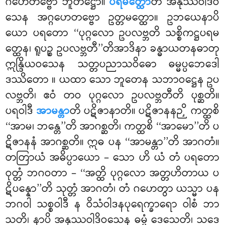
ဂဟေတဗ္ဗော ဘူတဋ္ဌော။
ပရမတ္ထော
တိ အနုဿဝါဒိဝ
သေန အဂ္ဂဟေတဗ္ဗော ဥတ္တမတ္ထော။ ဥဘယေနာပိ
ယော ပရတော
‘‘ပုဂ္ဂလော ဥပလဗ္ဘတိ သစ္စိကဋ္ဌပရမ
တ္ထေန၊ ရူပဉ္စ ဥပလဗ္ဘတီ’’တိအာဒိနာ ခန္ဓာယတနဓာတု
ဣန္ဒြိယဝသေန သတ္တပညာသဝိဓော ဓမ္မပ္ပဘေဒေါ
ဒဿိတော
။ ယထာ သော ဘူတေန သဘာဝဋ္ဌေန ဥပ
လဗ္ဘတိ၊ ဧဝံ တဝ ပုဂ္ဂလော ဥပလဗ္ဘတီတိ ပုစ္ဆတိ။
ပရဝါဒီ
အာမန္တာ
တိ ပဋိဇာနာတိ။ ပဋိဇာနနဉှိ ကတ္ထစိ
‘‘အာမ၊ ဘန္တေ’’တိ အာဂစ္ဆတိ၊ ကတ္ထစိ ‘‘အာမော’’တိ ပ
ဋိဇာနနံ အာဂစ္ဆတိ။ ဣဓ ပန ‘‘အာမန္တာ’’တိ အာဂတံ။
တတြာယံ အဓိပ္ပာယော – သော ဟိ ယံ တံ ပရတော
ဝုတ္တံ ဘဂဝတာ – ‘‘အတ္ထိ ပုဂ္ဂလော အတ္တဟိတာယ ပ
ဋိပန္နော’’တိ သုတ္တံ
အာဂတံ၊ တံ ဂဟေတွာ ယသ္မာ ပန
ဘဂဝါ သစ္စဝါဒီ န ဝိသံဝါဒနပုရေက္ခာရော ဝါစံ ဘာ
သတိ၊ နာပိ အနုဿဝါဒိဝသေန ဓမ္မံ ဒေသေတိ၊ သဒေ