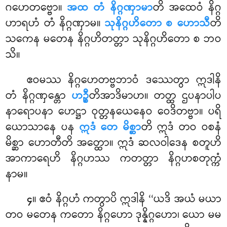
ဂဟေတဗ္ဗော။
အထ တံ နိဂ္ဂဏှာမာ
တိ အထေဝံ နိဂ္ဂ
ဟာရဟံ တံ နိဂ္ဂဏှာမ။
သုနိဂ္ဂဟိတော စ ဟောသီ
တိ
သကေန မတေန နိဂ္ဂဟိတတ္တာ သုနိဂ္ဂဟိတော စ ဘဝ
သိ။
ဧဝမဿ နိဂ္ဂဟေတဗ္ဗဘာဝံ ဒဿေတွာ ဣဒါနိ
တံ နိဂ္ဂဏှန္တော
ဟဉ္စီ
တိအာဒိမာဟ။ တတ္ထ ဌပနာပါပ
နာရောပနာ ဟေဋ္ဌာ ဝုတ္တနယေနေဝ ဝေဒိတဗ္ဗာ။ ပရိ
ယောသာနေ ပန
ဣဒံ တေ မိစ္ဆာ
တိ ဣဒံ တဝ ဝစနံ
မိစ္ဆာ ဟောတီတိ အတ္ထော။ ဣဒံ ဆလဝါဒေန စတူဟိ
အာကာရေဟိ နိဂ္ဂဟဿ ကတတ္တာ နိဂ္ဂဟစတုက္ကံ
နာမ။
။ ဧဝံ နိဂ္ဂဟံ ကတွာပိ ဣဒါနိ ‘‘ယဒိ အယံ မယာ
၄
တဝ မတေန ကတော
နိဂ္ဂဟော ဒုန္နိဂ္ဂဟော၊ ယော မမ