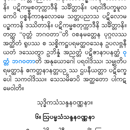
နိ။ ပဋိကမ္မစတုက္ကာဒီနိ သင်္ခိတ္တာနိ။ ပရဝါဒီပက္ခမူလ
ကေပိ ပစ္စနီကာနုလောမေ သတ္တပညာသ ပဋိလောမ
ပဉ္စကာနိ ဒဿိတာနိ။ ပဋိကမ္မစတုက္ကာဒီနိ သင်္ခိတ္တာနိ။
တတ္ထ ‘‘ဝုတ္တံ ဘဂဝတာ’’တိ ဝစနမတ္တေန ပုဂ္ဂလဿ
အတ္ထိတံ ရူပဿ စ သစ္စိကဋ္ဌပရမတ္ထဝသေန ဥပလဗ္ဘနီ
ယတံ ဒဿေတွာ ဥဘိန္နံ အညတ္တံ ပဋိဇာနာပနတ္ထံ
ဝု
တ္တံ ဘဂဝတာ
တိ အနုယောဂေါ ပရဝါဒိဿ၊ သမ္မုတိပ
ရမတ္ထာနံ ဧကတ္တနာနတ္တပဉှဿ ဌပနီယတ္တာ ပဋိက္ခေ
ပေါ သကဝါဒိဿ။ သေသမိဓာပိ အတ္ထတော ပါကဋ
မေဝါတိ။
သုဒ္ဓိကသံသန္ဒနဝဏ္ဏနာ။
၆။ ဩပမ္မသံသန္ဒနဝဏ္ဏနာ