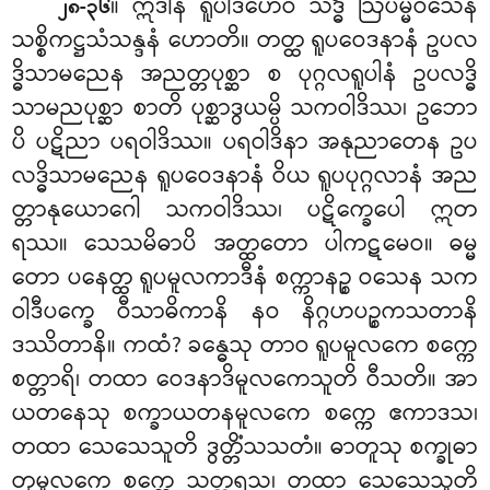
။ ဣဒါနိ ရူပါဒီဟေဝ သဒ္ဓိံ ဩပမ္မဝသေန
၂၈-၃၆
သစ္စိကဋ္ဌသံသန္ဒနံ ဟောတိ။ တတ္ထ ရူပဝေဒနာနံ ဥပလ
ဒ္ဓိသာမညေန အညတ္တပုစ္ဆာ စ ပုဂ္ဂလရူပါနံ ဥပလဒ္ဓိ
သာမညပုစ္ဆာ စာတိ ပုစ္ဆာဒွယမ္ပိ သကဝါဒိဿ၊ ဥဘော
ပိ ပဋိညာ ပရဝါဒိဿ။ ပရဝါဒိနာ အနုညာတေန ဥပ
လဒ္ဓိသာမညေန ရူပဝေဒနာနံ ဝိယ ရူပပုဂ္ဂလာနံ အည
တ္တာနုယောဂေါ သကဝါဒိဿ၊ ပဋိက္ခေပေါ ဣတ
ရဿ။ သေသမိဓာပိ အတ္ထတော ပါကဋမေဝ။ ဓမ္မ
တော ပနေတ္ထ ရူပမူလကာဒီနံ စက္ကာနဉ္စ ဝသေန သက
ဝါဒီပက္ခေ ဝီသာဓိကာနိ နဝ နိဂ္ဂဟပဉ္စကသတာနိ
ဒဿိတာနိ။ ကထံ? ခန္ဓေသု တာဝ ရူပမူလကေ စက္ကေ
စတ္တာရိ၊ တထာ ဝေဒနာဒိမူလကေသူတိ ဝီသတိ။ အာ
ယတနေသု စက္ခာယတနမူလကေ စက္ကေ ဧကာဒသ၊
တထာ သေသေသူတိ ဒွတ္တိံသသတံ။ ဓာတူသု စက္ခုဓာ
တုမူလကေ စက္ကေ သတ္တရသ၊ တထာ သေသေသူတိ