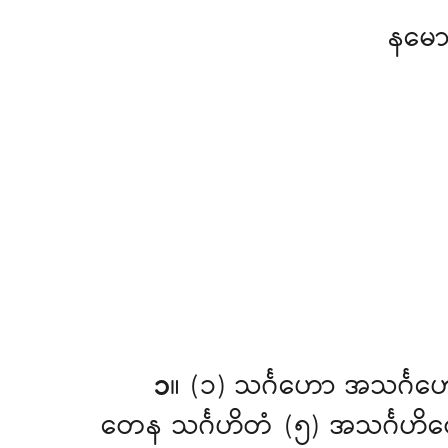
နမေ
၁
။ (၁) သင်္ဂဟော
အသင်္ဂဟေ
တေန သင်္ဂဟိတံ (၅) အသင်္ဂဟိတေ