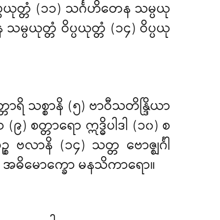
ိပ္ပယုတ္တံ (၁၁) သင်္ဂဟိတေန သမ္ပယု
္ပယုတ္တံ ဝိပ္ပယုတ္တံ (၁၄) ဝိပ္ပယု
ရိ သစ္စာနိ (၅) ဗာဝီသတိန္ဒြိယာ
ာ (၉) စတ္တာရော ဣဒ္ဓိပါဒါ (၁၀) စ
စ ဗလာနိ (၁၄) သတ္တ ဗောဇ္ဈင်္ဂါ
တံ အဓိမောက္ခော မနသိကာရော။