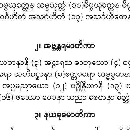
သမ္ပယုတ္တေန သမ္ပယုတ္တံ (၁၀)ဝိပ္ပယုတ္တေန ဝ
န သင်္ဂဟိတံ အသင်္ဂဟိတံ (၁၃) အသင်္ဂဟိတေန သမ
၂။ အဗ္ဘန္တရမာတိကာ
ာယတနာနိ (၃) အဋ္ဌာရသ ဓာတုယော (၄) စတ္တာ
္တာရော သတိပဋ္ဌာနာ (၈)စတ္တာရော သမ္မပ္ပဓာန
ပမညာယော (၁၂) ပဉ္စိန္ဒြိယာနိ (၁၃) ပဉ္
္ဂေါ (၁၆) ဖဿော ဝေဒနာ သညာ စေတနာ စိတ္
၃။ နယမုခမာတိကာ