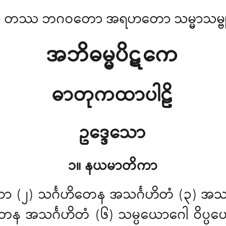
ာ တဿ ဘဂဝတော အရဟတော သမ္မာသမ္ဗု
အဘိဓမ္မပိဋကေ
ဓာတုကထာပါဠိ
ဥဒ္ဒေသော
၁။ နယမာတိကာ
ာ (၂) သင်္ဂဟိတေန အသင်္ဂဟိတံ (၃) အသင်
န အသင်္ဂဟိတံ (၆) သမ္ပယောဂေါ ဝိပ္ပယောဂ