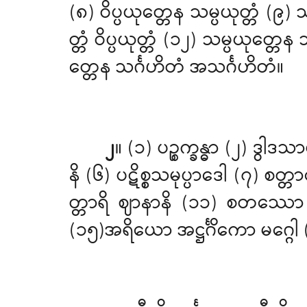
(၈) ဝိပ္ပယုတ္တေန သမ္ပယုတ္တံ (၉) 
တ္တံ ဝိပ္ပယုတ္တံ (၁၂) သမ္ပယုတ္တေ
တ္တေန သင်္ဂဟိတံ အသင်္ဂဟိတံ။
၂
။ (၁) ပဉ္စက္ခန္ဓာ
(၂) ဒွါဒသ
နိ (၆) ပဋိစ္စသမုပ္ပာဒေါ (၇) စတ
တ္တာရိ ဈာနာနိ (၁၁) စတဿော အပ္
(၁၅)အရိယော အဋ္ဌင်္ဂိကော မဂ