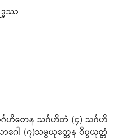
ဒ္ဓဿ
္ဂဟိတေန သင်္ဂဟိတံ (၄) သင်္ဂဟိ
ေါ (၇)သမ္ပယုတ္တေန ဝိပ္ပယုတ္တံ