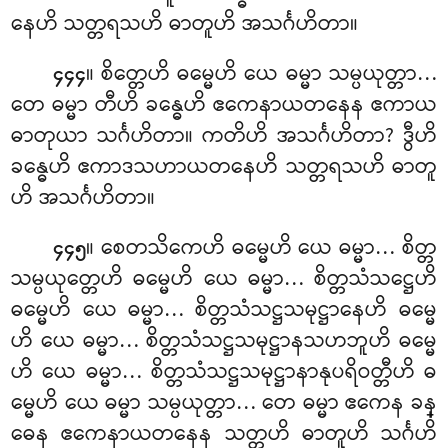
နေဟိ သတ္တရသဟိ ဓာတူဟိ အသင်္ဂဟိတာ။
။ စိတ္တေဟိ ဓမ္မေဟိ ယေ ဓမ္မာ သမ္ပယုတ္တာ…
၄၄၄
တေ ဓမ္မာ တီဟိ ခန္ဓေဟိ ဧကေနာယတနေန ဧကာယ
ဓာတုယာ သင်္ဂဟိတာ။ ကတိဟိ အသင်္ဂဟိတာ? ဒွီဟိ
ခန္ဓေဟိ ဧကာဒသဟာယတနေဟိ သတ္တရသဟိ ဓာတူ
ဟိ အသင်္ဂဟိတာ။
။ စေတသိကေဟိ ဓမ္မေဟိ ယေ ဓမ္မာ… စိတ္တ
၄၄၅
သမ္ပယုတ္တေဟိ ဓမ္မေဟိ ယေ ဓမ္မာ… စိတ္တသံသဋ္ဌေဟိ
ဓမ္မေဟိ ယေ ဓမ္မာ… စိတ္တသံသဋ္ဌသမုဋ္ဌာနေဟိ ဓမ္မေ
ဟိ ယေ ဓမ္မာ… စိတ္တသံသဋ္ဌသမုဋ္ဌာနသဟဘူဟိ ဓမ္မေ
ဟိ ယေ
ဓမ္မာ… စိတ္တသံသဋ္ဌသမုဋ္ဌာနာနုပရိဝတ္တီဟိ
ဓ
မ္မေဟိ ယေ ဓမ္မာ သမ္ပယုတ္တာ… တေ ဓမ္မာ ဧကေန ခန္
ဓေန ဧကေနာယတနေန သတ္တဟိ ဓာတူဟိ သင်္ဂဟိ