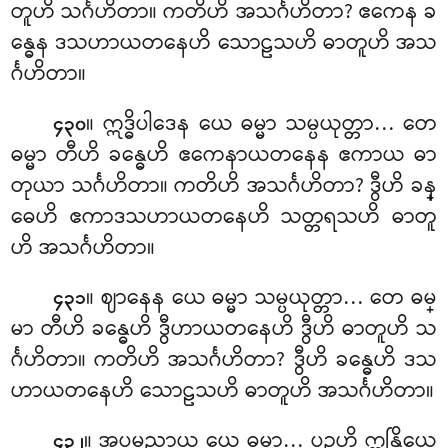
တူဟိ
သင်္ဂဟိတာ။ ကတိဟိ အသင်္ဂဟိတာ? ဧကေန ခ
န္ဓေန ဒသဟာယတနေဟိ သောဠသဟိ ဓာတူဟိ အသ
င်္ဂဟိတာ။
။ ဣဒ္ဓိပါဒေန ယေ ဓမ္မာ သမ္ပယုတ္တာ… တေ
၄၃၀
ဓမ္မာ တီဟိ
ခန္ဓေဟိ ဧကေနာယတနေန ဧကာယ ဓာ
တုယာ သင်္ဂဟိတာ။ ကတိဟိ အသင်္ဂဟိတာ? ဒွီဟိ ခန္
ဓေဟိ ဧကာဒသဟာယတနေဟိ သတ္တရသဟိ ဓာတူ
ဟိ အသင်္ဂဟိတာ။
။ ဈာနေန ယေ ဓမ္မာ သမ္ပယုတ္တာ… တေ ဓမ္
၄၃၁
မာ တီဟိ ခန္ဓေဟိ ဒွီဟာယတနေဟိ ဒွီဟိ ဓာတူဟိ သ
င်္ဂဟိတာ။ ကတိဟိ အသင်္ဂဟိတာ? ဒွီဟိ ခန္ဓေဟိ ဒသ
ဟာယတနေဟိ သောဠသဟိ ဓာတူဟိ အသင်္ဂဟိတာ။
။ အပ္ပမညာယ ယေ ဓမ္မာ… ပဉ္စဟိ ဣန္ဒြိယေ
၄၃၂