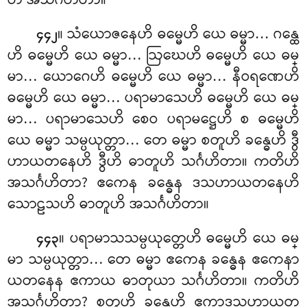
ဟိ အသင်္ဂဟိတာ။
။ သံယောဇနေဟိ ဓမ္မေဟိ ယေ ဓမ္မာ… ဂန္ထေ
၄၄၂
ဟိ ဓမ္မေဟိ ယေ ဓမ္မာ… ဩဃေဟိ ဓမ္မေဟိ ယေ ဓမ္
မာ… ယောဂေဟိ ဓမ္မေဟိ ယေ ဓမ္မာ… နီဝရဏေဟိ
ဓမ္မေဟိ
ယေ ဓမ္မာ… ပရာမာသေဟိ ဓမ္မေဟိ ယေ ဓမ္
မာ… ပရာမာသေဟိ စေဝ ပရာမဋ္ဌေဟိ စ ဓမ္မေဟိ
ယေ ဓမ္မာ သမ္ပယုတ္တာ… တေ ဓမ္မာ စတူဟိ ခန္ဓေဟိ ဒွီ
ဟာယတနေဟိ ဒွီဟိ ဓာတူဟိ သင်္ဂဟိတာ။ ကတိဟိ
အသင်္ဂဟိတာ? ဧကေန ခန္ဓေန ဒသဟာယတနေဟိ
သောဠသဟိ ဓာတူဟိ အသင်္ဂဟိတာ။
။ ပရာမာသသမ္ပယုတ္တေဟိ ဓမ္မေဟိ ယေ ဓမ္
၄၄၃
မာ သမ္ပယုတ္တာ… တေ ဓမ္မာ ဧကေန ခန္ဓေန ဧကေနာ
ယတနေန ဧကာယ ဓာတုယာ သင်္ဂဟိတာ။ ကတိဟိ
အသင်္ဂဟိတာ? စတူဟိ ခန္ဓေဟိ ဧကာဒသဟာယတ