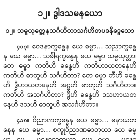
၁၂။ ဒွါဒသမနယော
၁၂။ သမ္ပယုတ္တေနသင်္ဂဟိတာသင်္ဂဟိတပဒနိဒ္ဒေသော
။ ဝေဒနာက္ခန္ဓေန
ယေ ဓမ္မာ… သညာက္ခန္ဓေ
၄၁၇
န ယေ ဓမ္မာ… သင်္ခါရက္ခန္ဓေန ယေ ဓမ္မာ သမ္ပယုတ္တာ၊
တေ ဓမ္မာ ကတိဟိ ခန္ဓေဟိ ကတိဟာယတနေဟိ
ကတိဟိ ဓာတူဟိ သင်္ဂဟိတာ? တေ ဓမ္မာ တီဟိ ခန္ဓေ
ဟိ ဒွီဟာယတနေဟိ
အဋ္ဌဟိ ဓာတူဟိ သင်္ဂဟိတာ။
ကတိဟိ အသင်္ဂဟိတာ? ဒွီဟိ ခန္ဓေဟိ ဒသဟာယတ
နေဟိ ဒသဟိ ဓာတူဟိ အသင်္ဂဟိတာ။
။ ဝိညာဏက္ခန္ဓေန ယေ ဓမ္မာ… မနာယတ
၄၁၈
နေန ယေ ဓမ္မာ… စက္ခုဝိညာဏဓာတုယာ ယေ ဓမ္
မာ…ပေ… မနောဓာတုယာ ယေ ဓမ္မာ… မနော