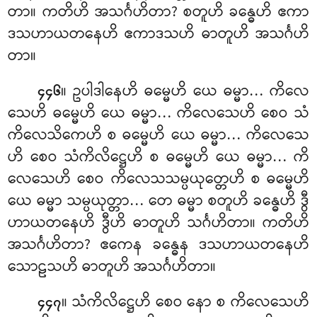
တာ။ ကတိဟိ အသင်္ဂဟိတာ? စတူဟိ ခန္ဓေဟိ ဧကာ
ဒသဟာယတနေဟိ ဧကာဒသဟိ ဓာတူဟိ အသင်္ဂဟိ
တာ။
။ ဥပါဒါနေဟိ
ဓမ္မေဟိ ယေ ဓမ္မာ… ကိလေ
၄၄၆
သေဟိ ဓမ္မေဟိ ယေ ဓမ္မာ… ကိလေသေဟိ စေဝ သံ
ကိလေသိကေဟိ စ ဓမ္မေဟိ ယေ ဓမ္မာ… ကိလေသေ
ဟိ စေဝ သံကိလိဋ္ဌေဟိ စ ဓမ္မေဟိ ယေ ဓမ္မာ… ကိ
လေသေဟိ စေဝ ကိလေသသမ္ပယုတ္တေဟိ စ ဓမ္မေဟိ
ယေ ဓမ္မာ သမ္ပယုတ္တာ… တေ ဓမ္မာ စတူဟိ ခန္ဓေဟိ ဒွီ
ဟာယတနေဟိ ဒွီဟိ ဓာတူဟိ သင်္ဂဟိတာ။ ကတိဟိ
အသင်္ဂဟိတာ? ဧကေန ခန္ဓေန ဒသဟာယတနေဟိ
သောဠသဟိ ဓာတူဟိ အသင်္ဂဟိတာ။
။ သံကိလိဋ္ဌေဟိ စေဝ နော စ ကိလေသေဟိ
၄၄၇